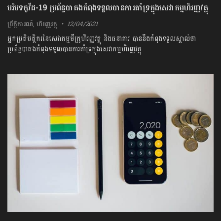
បរិបទកូវីដ-19 ប្រព័ន្ធបាគងកំពុងទទួលបានការគាំទ្រក្នុងសេវាកម្មហិរញ្ញវត្ថុ
ព្រឹត្តិការណ៍
,
ហិរញ្ញវត្ថុ
12/04/2021
អ្នកប្រតិបត្តិករនៃសេវាកម្មមីក្រូហិរញ្ញវត្ថុ និងធនាគារ បាននឹងកំពុងទទួលស្គាល់ថា
ប្រព័ន្ធបា​គងកំពុងទទួលបានការគាំទ្រក្នុងសេវាកម្មហិរញ្ញវត្ថុ