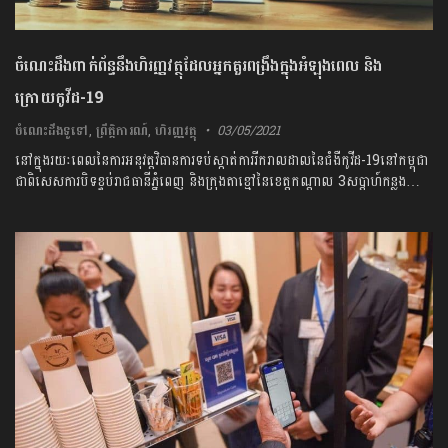
ចំណេះដឹងពាក់ព័ន្ធនឹងហិរញ្ញវត្ថុដែលអ្នកគួរពង្រឹងក្នុងអំឡុងពេល និង
ក្រោយកូវីដ-19
ចំណេះដឹងទូទៅ
,
ព្រឹត្តិការណ៍
,
ហិរញ្ញវត្ថុ
03/05/2021
នៅក្នុងរយៈពេលនៃការអនុវត្តវិធានការទប់ស្កាត់ការរីករាលដាលនៃជំងឺកូវីដ-19នៅកម្ពុជា
ជាពិសេសការបិទខ្ទប់រាជធានីភ្នំពេញ និងក្រុងតាខ្មៅនៃខេត្តកណ្តាល ​3សប្តាហ៍កន្លង…