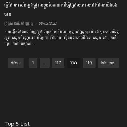
ធ្វើផែនការហិរញ្ញវត្ថុផ្ទាល់ខ្លួនបែបណាដើម្បីឱ្យដល់គោលដៅដែលយើងចង់
បាន
ព្រឹត្តិការណ៍
,
ហិរញ្ញវត្ថុ
08/02/2021
ការបង្កើតផែនការហិរញ្ញវត្ថុផ្ទាល់ខ្លួនមិនត្រឹមតែអនុញ្ញាតឱ្យអ្នកគ្រប់គ្រងស្ថានភាពហិរញ្ញ
វត្ថុរបស់អ្នកប៉ុណ្ណោះទេ ប៉ុន្តែថែមទាំងអាចបង្កើនគុណភាពជីវិតរបស់អ្នក ដោយកាត់
បន្ថយភាពមិនច្បាស់…
Posts pagination
Next
1
…
117
118
119
Top 5 List