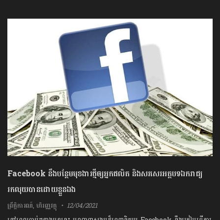
Facebook នឹងបន្ថែមមុខងារថ្មីឲ្យអ្នកផលិត និងសរសេរអត្ថបទឯករាជ្យ
រកលុយបានដោយខ្លួនឯង
ព្រឹត្តិការណ៍
,
ហិរញ្ញវត្ថុ
12/04/2021