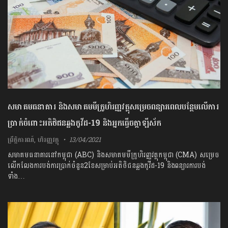
សមាគមធនាគារ និងសមាគមមីក្រូហិរញ្ញវត្ថុសម្រេចពន្យារពេលបន្ថែមលើការ
ប្រាក់ចំពោះអតិថិជនឆ្លងកូវីដ-19 និងអ្នកធ្វើចត្តាឡីស័ក
ព្រឹត្តិការណ៍
,
ហិរញ្ញវត្ថុ
13/04/2021
សមាគមធនាគារនៅកម្ពុជា (ABC) និងសមាគមមីក្រូហិរញ្ញវត្ថុកម្ពុជា (CMA) សម្រេច
លើកលែងការបង់ការប្រាក់ចំនួន2ខែសម្រាប់អតិថិជនឆ្លងកូវីដ-19 និងពន្យារការបង់
ទាំង…