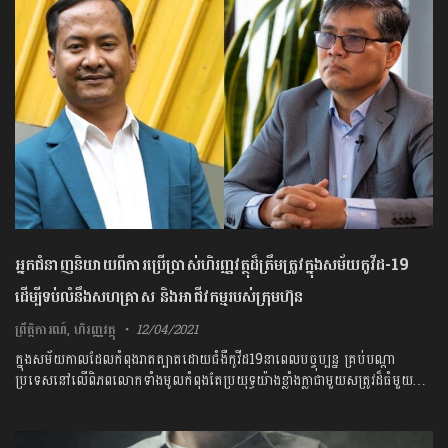
អ្នកជំនាញនិយាយពីការប្រើប្រាស់ហិរញ្ញវត្ថុដ៏ត្រឹមត្រូវក្នុងសម័យកូវីដ-19
ដើម្បីទប់លំនឹងសហគ្រាស និងអាជីវកម្មរបស់ក្រុមហ៊ុន
ព្រឹត្តិការណ៍
,
ហិរញ្ញវត្ថុ
12/04/2021
ក្នុងសម័យកាលដែលកំពុងរាតត្បាតដោយជំងឺកូវីដ19នាពេលបច្ចុប្បន្ន គ្រប់បណ្តា
ប្រទេសនៅលើពិភពលោកទាំងមូលកំពុងតែប្រយុទ្ធយ៉ាងខ្លាំងក្លាជាមួយសត្រូវដ៏ធំមួយ…