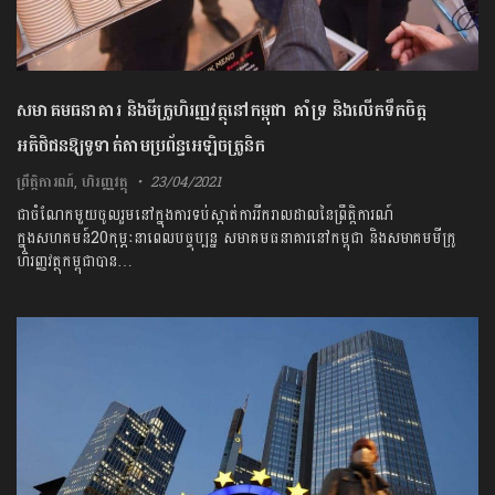
សមាគមធនាគារ និងមីក្រូហិរញ្ញវត្ថុនៅកម្ពុជា គាំទ្រ និងលើកទឹកចិត្ត
អតិថិជនឱ្យទូទាត់តាមប្រព័ន្ធអេឡិចត្រូនិក
ព្រឹត្តិការណ៍
,
ហិរញ្ញវត្ថុ
23/04/2021
ជាចំណែកមួយចូលរួមនៅក្នុងការទប់ស្កាត់ការរីករាលដាលនៃព្រឹត្តិការណ៍
ក្នុងសហគមន៍20កុម្ភៈនាពេលបច្ចុប្បន្ន សមាគមធនាគារនៅកម្ពុជា និងសមាគមមី​ក្រូ​
ហិរញ្ញវត្ថុកម្ពុជាបាន…