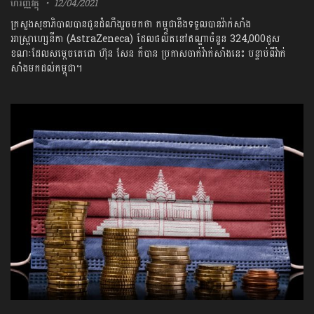
ហិរញ្ញវត្ថុ
12/04/2021
ក្រសួងសុខាភិបាលបានជូនដំណឹងរួចមកថា កម្ពុជានឹងទទួលបានវ៉ាក់សាំង
អាស្រ្តាហ្សេនីកា (AstraZeneca) ដែលផលិតនៅឥណ្ឌាចំនួន 324,000ដូស
ខណៈដែលសម្ដេចតេជោ ហ៊ុន សែន ក៏បាន ប្រកាសចាក់វ៉ាក់សាំងនេះ បន្ទាប់ពីវ៉ាក់
សាំងមកដល់កម្ពុជា។