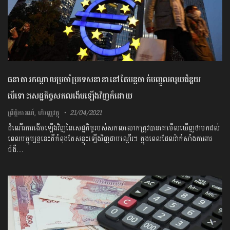
ធនាគារកណ្តាលប្រចាំប្រទេសនានានៅតែបន្តចាក់បញ្ចូលលុយជំនួយ
បើទោះសេដ្ឋកិច្ចសកលងើបឡើងវិញក៏ដោយ
ព្រឹត្តិការណ៍
,
ហិរញ្ញវត្ថុ
21/04/2021
ដំណើរការងើបឡើងវិញនៃសេដ្ឋកិច្ចរបស់សកលលោកត្រូវបានគេមើលឃើញថាមកដល់
ពេលបច្ចុប្បន្ននេះគឺកំពុងតែសន្ទុះឡើងវិញជាបណ្តើរៗ ក្នុងពេល​​​ដែល​វ៉ាក់សាំងការពារ
ជំងឺ…