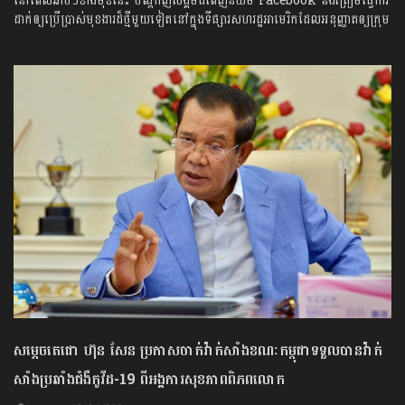
នៅពេលឆាប់ៗខាងមុខនេះ បណ្តាញសង្គមដ៏ពេញនិយម Facebook នឹងត្រៀមធ្វើការ
ដាក់ឲ្យប្រើប្រាស់មុខងារដ៏ថ្មីមួយទៀតនៅក្នុងទីផ្សារសហរដ្ឋអាមេរិកដែលអនុញ្ញាតឲ្យក្រុម
សម្ដេចតេជោ ហ៊ុន សែន ប្រកាសចាក់វ៉ាក់សាំងខណៈកម្ពុជាទទួលបានវ៉ាក់
សាំងប្រឆាំងជំងឺកូវីដ-19 ពីអង្គការសុខភាពពិភពលោក