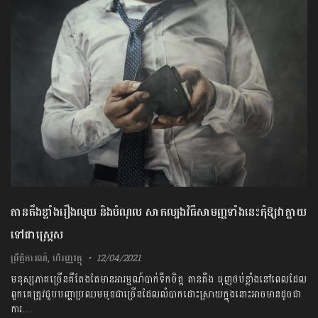
តានតឹងខ្លាំងរឿងលុយ និងបំណុល សាកល្បងវិធីសាមញ្ញទាំងនេះកុំឱ្យវាក្លាយ
ទៅជាស្ត្រេស
ព្រឹត្តិការណ៍
,
ហិរញ្ញវត្ថុ
12/04/2021
មនុស្សភាគច្រើនគឺតែងតែមានអារម្មណ៍បាក់ទឹកចិត្ត តានតឹង ធុញថប់ខ្លាំងនៅពេលដែល
ពួកគេត្រូវជួបបញ្ហាប្រឈមមុខជាច្រើនដែលលំបាកដោះស្រាយក្នុងនោះអាចមានដូចជា
ការ…