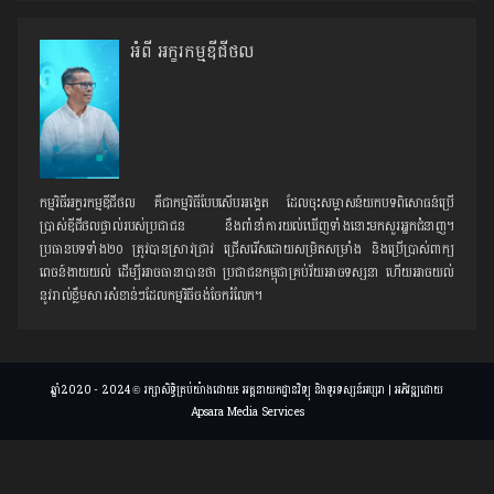
អំពី អក្ខរកម្មឌីជីថល
កម្មវិធីអក្ខរកម្មឌីជីថល គឺជាកម្មវិធីបែបសើបអង្គេត ដែលចុះសម្ភាសន៍យកបទពិសោធន៍ប្រើ
ប្រាស់ឌីជីថលផ្ទាល់របស់ប្រជាជន នឹងពាំនាំការយល់ឃើញទាំងនោះមកសួរអ្នកជំនាញ។
ប្រធានបទទាំង២០ ត្រូវបានស្រាវជ្រាវ ជ្រើសរើសដោយសម្រិតសម្រាំង និងប្រើប្រាស់ពាក្យ
ពេចន៍ងាយយល់ ដើម្បីអាចធានាបានថា ប្រជាជនកម្ពុជាគ្រប់វ័យអាចទស្សនា ហើយអាចយល់
នូវរាល់ខ្លឹមសារសំខាន់ៗដែលកម្មវិធីចង់ចែករំលែក។
ឆ្នាំ2020 - 2024 © រក្សាសិទ្ធិគ្រប់យ៉ាងដោយ៖ អគ្គនាយកដ្ឋានវិទ្យុ និងទូរទស្សន៍អប្សរា | អភិវឌ្ឍដោយ
Apsara Media Services