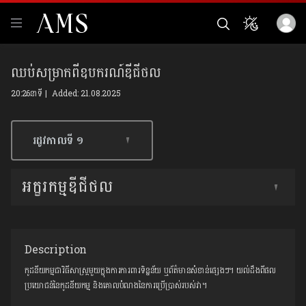
ឈប់សម្រាកពីឧបករណ៍ឌីជីថល
20:26នាទី | Added: 21.08.2025
រដូវកាលទី​ ១
អក្ខរកម្មឌីជីថល
Description
កូដនីយកម្មជាវិធីសាស្ត្រមួយក្នុងការការពារទិន្នន័យ ឬព័ត៌មានសំខាន់ផ្សេងៗ។ យល់ដឹងពីផល
ប្រយោជន៍នៃកូដនីយកម្ម និងគោលបំណងនៃការប្រើប្រាស់របស់វា។