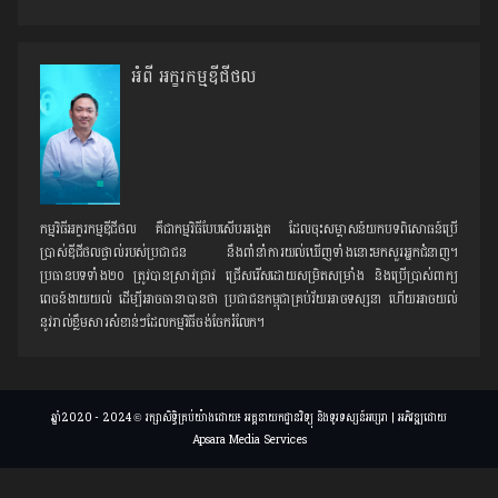
អំពី អក្ខរកម្មឌីជីថល
កម្មវិធីអក្ខរកម្មឌីជីថល គឺជាកម្មវិធីបែបសើបអង្គេត ដែលចុះសម្ភាសន៍យកបទពិសោធន៍ប្រើ
ប្រាស់ឌីជីថលផ្ទាល់របស់ប្រជាជន នឹងពាំនាំការយល់ឃើញទាំងនោះមកសួរអ្នកជំនាញ។
ប្រធានបទទាំង២០ ត្រូវបានស្រាវជ្រាវ ជ្រើសរើសដោយសម្រិតសម្រាំង និងប្រើប្រាស់ពាក្យ
ពេចន៍ងាយយល់ ដើម្បីអាចធានាបានថា ប្រជាជនកម្ពុជាគ្រប់វ័យអាចទស្សនា ហើយអាចយល់
នូវរាល់ខ្លឹមសារសំខាន់ៗដែលកម្មវិធីចង់ចែករំលែក។
ឆ្នាំ2020 - 2024 © រក្សាសិទ្ធិគ្រប់យ៉ាងដោយ៖ អគ្គនាយកដ្ឋានវិទ្យុ និងទូរទស្សន៍អប្សរា | អភិវឌ្ឍដោយ
Apsara Media Services