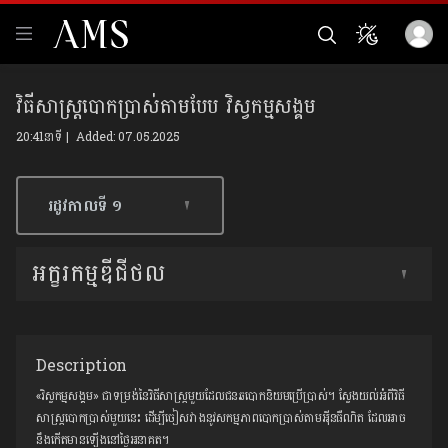
វិធីសាស្ត្របោកប្រាស់តាមបែប វិស្វកម្មសង្គម
20:41នាទី | Added: 07.05.2025
រដូវកាលទី​ ១
អក្ខរកម្មឌីជីថល
Description
«វិស្វកម្មសង្គម» ជាទម្រង់នៃវិធីសាស្ត្រមួយដែលជនឆបោកនិយមប្រើប្រាស់។ ស្វែងយល់អំពីវិធី
សាស្ត្របោកប្រាស់មួយនេះ ដើម្បីចៀសវាងនូវសកម្មភាពបោកប្រាស់តាមអ៉ីនធឺណិត ដែលអាច
នឹងកើតមានឡើងនៅថ្ងៃអនាគត។