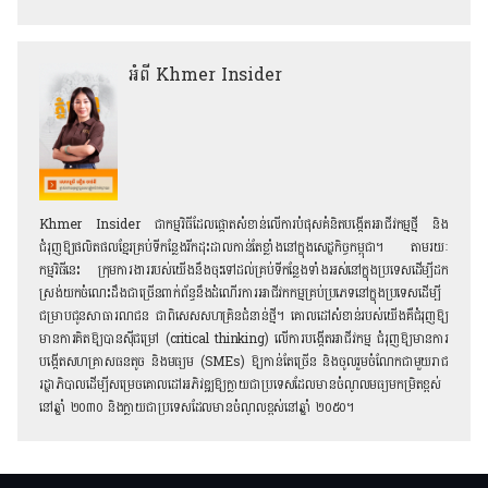
អំពី Khmer Insider
Khmer Insider ជាកម្មវិធីដែលផ្តោតសំខាន់លើការបំផុសគំនិតបង្កើតអាជីវកម្មថ្មី និង
ជំរុញឱ្យផលិតផលខ្មែរគ្រប់ទីកន្លែង​រីកដុះដាលកាន់តែខ្លាំងនៅក្នុងសេដ្ឋកិច្ចកម្ពុជា។ តាមរយៈ
កម្មវិធីនេះ ក្រុមការងាររបស់យើងនឹងចុះទៅដល់គ្រប់ទីកន្លែងទាំងអស់នៅក្នុងប្រទេសដើម្បីដក
ស្រង់យក​ចំណេះដឹងជាច្រើនពាក់ព័ន្ធនឹងដំណើរការអាជីវកកម្មគ្រប់ប្រភេទនៅក្នុងប្រទេសដើម្បី
ជម្រាបជូនសាធារណជន ជាពិសេស​សហគ្រិនជំនាន់ថ្មី។ គោលដៅសំខាន់របស់យើងគឺជំរុញឱ្យ​
មានការគិតឱ្យបានស៊ីជម្រៅ (critical thinking) លើការបង្កើតអាជីវកម្ម ជំរុញឱ្យមានការ
បង្កើតសហគ្រាសធនតូច និងមធ្យម (SMEs) ឱ្យកាន់តែច្រើន និងចូលរួមចំណែកជាមួយរាជ
រដ្ឋាភិបាលដើម្បីសម្រេចគោលដៅអភិវឌ្ឍ​ឱ្យក្លាយជាប្រទេសដែលមានចំណូលមធ្យមកម្រិតខ្ពស់
នៅឆ្នាំ ២០៣០​ និងក្លាយជាប្រទេសដែលមានចំណូលខ្ពស់នៅឆ្នាំ ២០៥០។