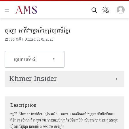
បុស្បា អាជីវកម្មអភិរក្សវប្បធម៌ខ្មែរ
12 : 35 នាទី | Added: 15.01.2025
រដូវកាលទី​ ៤
Khmer Insider
Description
កម្មវិធី Khmer Insider រដូវកាលទី៤ | ភាគ១ ៖ ការបើកអាជីវកម្មមួយ បើយើងមិនមាន
គំនិត គ្មានចំណេះជំនាញទេ ទោះមានលុយប៉ុណ្ណាក៏ទប់មិនជាប់ដែរសិប្បកម្មសាន ពៅ ផ្សាយជូន
រៀងរាល់ថ្ងៃពុធ វេលាម៉ោង ១១៖៣០ នាទីព្រឹក