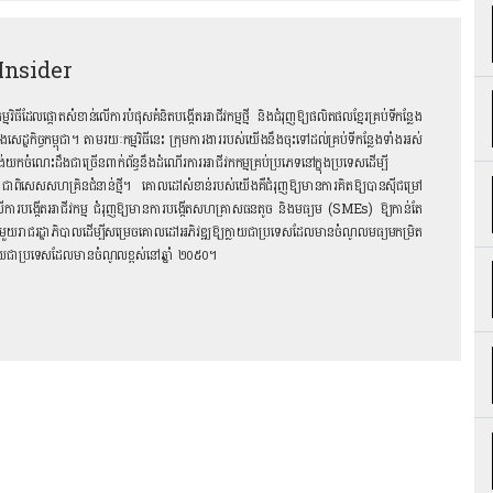
Insider
ដែលផ្តោតសំខាន់លើការបំផុសគំនិតបង្កើតអាជីវកម្មថ្មី និងជំរុញឱ្យផលិតផលខ្មែរគ្រប់ទីកន្លែង​
នុងសេដ្ឋកិច្ចកម្ពុជា។ តាមរយៈកម្មវិធីនេះ ក្រុមការងាររបស់យើងនឹងចុះទៅដល់គ្រប់ទីកន្លែងទាំងអស់
ង់យក​ចំណេះដឹងជាច្រើនពាក់ព័ន្ធនឹងដំណើរការអាជីវកកម្មគ្រប់ប្រភេទនៅក្នុងប្រទេសដើម្បី
ិសេស​សហគ្រិនជំនាន់ថ្មី។ គោលដៅសំខាន់របស់យើងគឺជំរុញឱ្យ​មានការគិតឱ្យបានស៊ីជម្រៅ
ើការបង្កើតអាជីវកម្ម ជំរុញឱ្យមានការបង្កើតសហគ្រាសធនតូច និងមធ្យម (SMEs) ឱ្យកាន់តែ
មួយរាជរដ្ឋាភិបាលដើម្បីសម្រេចគោលដៅអភិវឌ្ឍ​ឱ្យក្លាយជាប្រទេសដែលមានចំណូលមធ្យមកម្រិត
ក្លាយជាប្រទេសដែលមានចំណូលខ្ពស់នៅឆ្នាំ ២០៥០។