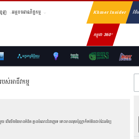
ំនួញ
អត្ថបទពាណិជ្ជកម្ម
Khmer Insider
វិថីហ
Se
កម្ពុជា 360°
់របស់អាជីវកម្ម
មួយ បើយើងមិនមានគំនិត គ្មានចំណេះជំនាញទេ ទោះមានលុយប៉ុណ្ណាក៏ទប់មិនជាប់ដែរសិប្ប