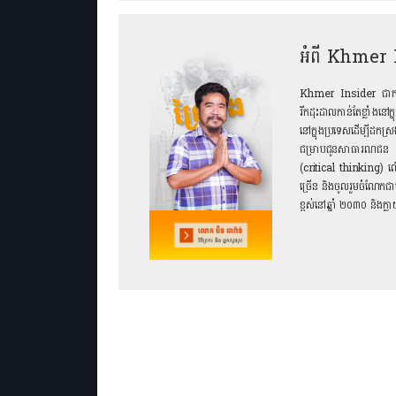
អំពី Khmer 
Khmer Insider ជាកម្មវិធី
រីកដុះដាលកាន់តែខ្លាំងនៅក្
នៅក្នុងប្រទេសដើម្បីដកស្រ
ជម្រាបជូនសាធារណជន ជាព
(critical thinking) ល
ច្រើន និងចូលរួមចំណែកជា
ខ្ពស់នៅឆ្នាំ ២០៣០​ និង