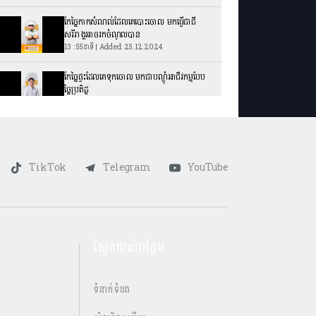
កែច្នៃកាកសំណល់ដែលគេបោះចោល​ មកធ្វើជាជី
សរីរាង្គអាចរកចំណូលបាន
13 : 55នាទី | Added: 25.12.2024
កែច្នៃផ្ទះដែលគេទុកចោល មកជាបណ្តុំអាជីវកម្មបែប
ច្នៃប្រតិដ្ឋ
12: 51នាទី | Added: 18.12.2024
សិប្បកម្មមេត្រី ហាងកាបូបច្នៃពីសូត្រឬហូលខ្មែរបែប
សម័យទំនើប
10: 53នាទី | Added: 11.12.2024
TikTok
Telegram
YouTube
វត្ថុអនុស្សាវរីយ៍បញ្ចូលក្បាច់បែបខ្មែរ
10: 47នាទី | Added: 04.12.2024
សរសៃឈូកច្នៃចេញជាសម្លៀកបំពាក់ និងរបស់ប្រើ
ស្វែងយល់បន្ថែម
ប្រាស់យ៉ាងប្រណិត
12: 14នាទី | Added: 27.11.2024
ទំនាក់ទំនង
ការចេះគ្រប់គ្រងហិរញ្ញវត្ថុ​ គឺជាចំណុចស្លាប់រស់របស់
អាជីវកម្ម