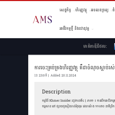
សេដ្ឋកិច្ច
ហិរញ្ញវត្ថុ
អចលនទ្រព្យ
ជ
អាជីវកម្មថ្មី និងនវានុវត្ត
មាតិកាឌីជីថល:
ការចេះគ្រប់គ្រងហិរញ្ញវត្ថុ​ គឺជាចំណុចស្លាប់រស
13: 23នាទី | Added: 20.11.2024
Description
កម្មវិធី Khmer Insider រដូវកាលទី៤ | ភាគ១ ៖ ការបើកអាជីវកម្ម
កម្មសាន ពៅ ផ្សាយជូនរៀងរាល់ថ្ងៃពុធ វេលាម៉ោង ១១៖៣០ នាទីព្រឹក