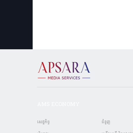
AMS ECONOMY
សេដ្ឋកិច្ច
ជំនួញ