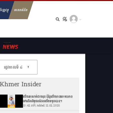
ិរញ្ញវត្ថុ
មរតកគំនិត
arch for:
រដូវកាលទី​ ៤
Khmer Insider
យើងអាចហត់ជាងមុន ប៉ុន្តែយើងមានមោទនភាព
ទៅលើសមិទ្ធផលដែលយើងទទួលបាន។
13 : 42 នាទី | Added: 12.02.2025