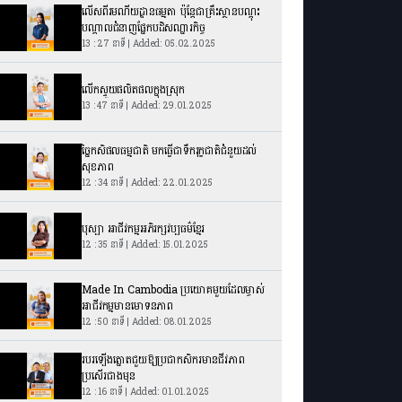
លើសពីរមណីយដ្ឋានធម្មតា ប៉ុន្តែជាគ្រឹះស្ថានបណ្តុះ
បណ្តាលជំនាញផ្នែកបដិសណ្នារកិច្ច
13 : 27 នាទី | Added: 05.02.2025
លើកស្ទួយផលិតផលក្នុងស្រុក
13 : 47 នាទី | Added: 29.01.2025
ច្នៃកសិផលធម្មជាតិ មកធ្វើជាទឹករុក្ខជាតិជំនួយដល់
សុខភាព
12 : 34 នាទី | Added: 22.01.2025
បុស្បា អាជីវកម្មអភិរក្សវប្បធម៌ខ្មែរ
12 : 35 នាទី | Added: 15.01.2025
Made In Cambodia ប្រយោគមួយដែលម្ចាស់
អាជីវកម្មមានមោទនភាព
12 : 50 នាទី | Added: 08.01.2025
របរឡើងត្នោតជួយឱ្យប្រជាកសិករមានជីវភាព
ប្រសើរជាងមុន
12 : 16 នាទី | Added: 01.01.2025