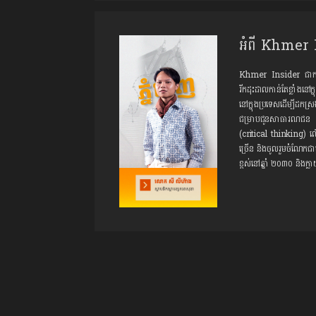
អំពី Khmer 
Khmer Insider ជាកម្មវិធី
រីកដុះដាលកាន់តែខ្លាំងនៅក្
នៅក្នុងប្រទេសដើម្បីដកស្រ
ជម្រាបជូនសាធារណជន ជាព
(critical thinking) ល
ច្រើន និងចូលរួមចំណែកជា
ខ្ពស់នៅឆ្នាំ ២០៣០​ និង