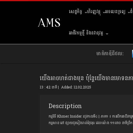
សេដ្ឋកិច្ច
ហិរញ្ញវត្ថុ
អចលនទ្រព្យ
ជ
អាជីវកម្មថ្មី និងនវានុវត្ត
មាតិកាឌីជីថល:
យើងអាចហត់ជាងមុន ប៉ុន្តែយើងមានមោទ
13 : 42 នាទី | Added: 12.02.2025
Description
កម្មវិធី Khmer Insider រដូវកាលទី៤ | ភាគ១ ៖ ការបើកអាជីវកម្ម
កម្មសាន ពៅ ផ្សាយជូនរៀងរាល់ថ្ងៃពុធ វេលាម៉ោង ១១៖៣០ នាទីព្រឹក