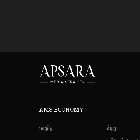
AMS ECONOMY
សេដ្ឋកិច្ច
ជំនួញ