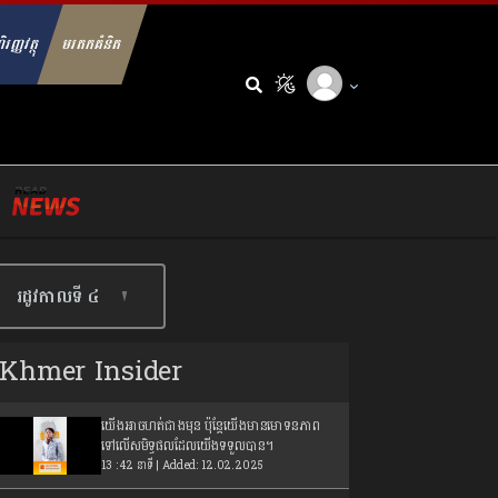
ិរញ្ញវត្ថុ
មរតកគំនិត
arch for:
រដូវកាលទី​ ៤
Khmer Insider
យើងអាចហត់ជាងមុន ប៉ុន្តែយើងមានមោទនភាព
ទៅលើសមិទ្ធផលដែលយើងទទួលបាន។
13 : 42 នាទី | Added: 12.02.2025