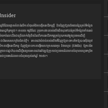
Insider
ដែលផ្តោតសំខាន់លើការបំផុសគំនិតបង្កើតអាជីវកម្មថ្មី និងជំរុញឱ្យផលិតផលខ្មែរគ្រប់ទីកន្លែង​
នុងសេដ្ឋកិច្ចកម្ពុជា។ តាមរយៈកម្មវិធីនេះ ក្រុមការងាររបស់យើងនឹងចុះទៅដល់គ្រប់ទីកន្លែងទាំងអស់
ង់យក​ចំណេះដឹងជាច្រើនពាក់ព័ន្ធនឹងដំណើរការអាជីវកកម្មគ្រប់ប្រភេទនៅក្នុងប្រទេសដើម្បី
ិសេស​សហគ្រិនជំនាន់ថ្មី។ គោលដៅសំខាន់របស់យើងគឺជំរុញឱ្យ​មានការគិតឱ្យបានស៊ីជម្រៅ
ើការបង្កើតអាជីវកម្ម ជំរុញឱ្យមានការបង្កើតសហគ្រាសធនតូច និងមធ្យម (SMEs) ឱ្យកាន់តែ
មួយរាជរដ្ឋាភិបាលដើម្បីសម្រេចគោលដៅអភិវឌ្ឍ​ឱ្យក្លាយជាប្រទេសដែលមានចំណូលមធ្យមកម្រិត
ក្លាយជាប្រទេសដែលមានចំណូលខ្ពស់នៅឆ្នាំ ២០៥០។