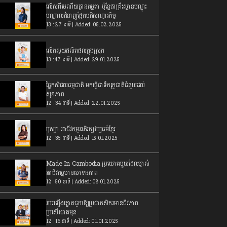
លើសពីរមណីយដ្ឋានធម្មតា ប៉ុន្តែជាគ្រឹះស្ថានបណ្តុះ
បណ្តាលជំនាញផ្នែកបដិសណ្នារកិច្ច
13 : 27 នាទី | Added: 05.02.2025
លើកស្ទួយផលិតផលក្នុងស្រុក
13 : 47 នាទី | Added: 29.01.2025
ច្នៃកសិផលធម្មជាតិ មកធ្វើជាទឹករុក្ខជាតិជំនួយដល់
សុខភាព
12 : 34 នាទី | Added: 22.01.2025
បុស្បា អាជីវកម្មអភិរក្សវប្បធម៌ខ្មែរ
12 : 35 នាទី | Added: 15.01.2025
Made In Cambodia ប្រយោគមួយដែលម្ចាស់
អាជីវកម្មមានមោទនភាព
12 : 50 នាទី | Added: 08.01.2025
របរឡើងត្នោតជួយឱ្យប្រជាកសិករមានជីវភាព
ប្រសើរជាងមុន
12 : 16 នាទី | Added: 01.01.2025