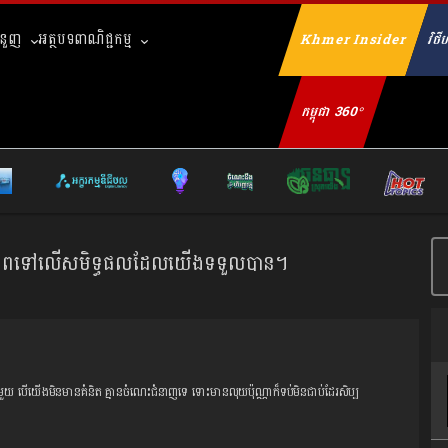
ំនួញ
អត្ថបទពាណិជ្ជកម្ម
Khmer Insider
វិថីហ
Se
កម្ពុជា 360°
នភាពទៅលើសមិទ្ធផលដែលយើងទទួលបាន។
មួយ បើយើងមិនមានគំនិត គ្មានចំណេះជំនាញទេ ទោះមានលុយប៉ុណ្ណាក៏ទប់មិនជាប់ដែរសិប្ប