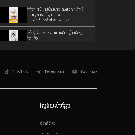
កែច្នៃកាកសំណល់ដែលគេបោះចោល​ មកធ្វើជាជី
សរីរាង្គអាចរកចំណូលបាន
13 : 55នាទី | Added: 25.12.2024
កែច្នៃផ្ទះដែលគេទុកចោល មកជាបណ្តុំអាជីវកម្មបែប
ច្នៃប្រតិដ្ឋ
12: 51នាទី | Added: 18.12.2024
សិប្បកម្មមេត្រី ហាងកាបូបច្នៃពីសូត្រឬហូលខ្មែរបែប
សម័យទំនើប
10: 53នាទី | Added: 11.12.2024
TikTok
Telegram
YouTube
វត្ថុអនុស្សាវរីយ៍បញ្ចូលក្បាច់បែបខ្មែរ
10: 47នាទី | Added: 04.12.2024
សរសៃឈូកច្នៃចេញជាសម្លៀកបំពាក់ និងរបស់ប្រើ
ស្វែងយល់បន្ថែម
ប្រាស់យ៉ាងប្រណិត
12: 14នាទី | Added: 27.11.2024
ទំនាក់ទំនង
ការចេះគ្រប់គ្រងហិរញ្ញវត្ថុ​ គឺជាចំណុចស្លាប់រស់របស់
អាជីវកម្ម