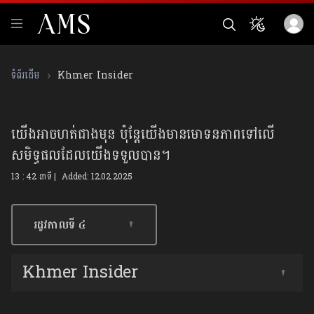
Khmer Insider
យើងអាចហត់ជាងមុន ប៉ុន្តែយើងមានមោទនភាពទៅលើ
សមិទ្ធផលដែលយើងទទួលបាន។
13 : 42 នាទី | Added: 12.02.2025
រដូវកាលទី​ ៤
Khmer Insider