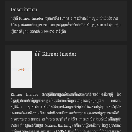
Description
កម្មវិធី Khmer Insider រដូវកាលទី៤ | ភាគ១ ៖ ការបើកអាជីវកម្មមួយ បើយើងមិនមាន
គំនិត គ្មានចំណេះជំនាញទេ ទោះមានលុយប៉ុណ្ណាក៏ទប់មិនជាប់ដែរសិប្បកម្មសាន ពៅ ផ្សាយជូន
រៀងរាល់ថ្ងៃពុធ វេលាម៉ោង ១១៖៣០ នាទីព្រឹក
អំពី Khmer Insider
Khmer Insider ជាកម្មវិធីដែលផ្តោតសំខាន់លើការបំផុសគំនិតបង្កើតអាជីវកម្មថ្មី និង
ជំរុញឱ្យផលិតផលខ្មែរគ្រប់ទីកន្លែង​រីកដុះដាលកាន់តែខ្លាំងនៅក្នុងសេដ្ឋកិច្ចកម្ពុជា។ តាមរយៈ
កម្មវិធីនេះ ក្រុមការងាររបស់យើងនឹងចុះទៅដល់គ្រប់ទីកន្លែងទាំងអស់នៅក្នុងប្រទេសដើម្បីដក
ស្រង់យក​ចំណេះដឹងជាច្រើនពាក់ព័ន្ធនឹងដំណើរការអាជីវកកម្មគ្រប់ប្រភេទនៅក្នុងប្រទេសដើម្បី
ជម្រាបជូនសាធារណជន ជាពិសេស​សហគ្រិនជំនាន់ថ្មី។ គោលដៅសំខាន់របស់យើងគឺជំរុញឱ្យ​
មានការគិតឱ្យបានស៊ីជម្រៅ (critical thinking) លើការបង្កើតអាជីវកម្ម ជំរុញឱ្យមានការ
បង្កើតសហគ្រាសធនតូច និងមធ្យម (SMEs) ឱ្យកាន់តែច្រើន និងចូលរួមចំណែកជាមួយរាជ