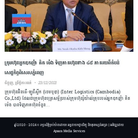
ក្រុមហ៊ុនអ្នកឧកញ៉ា គិត ម៉េង ទិញភាគហ៊ុនជាង ៤៥ ភាគរយពីតំបន់
សេដ្ឋកិច្ចពិសេសភ្នំពេញ
ជំនួញ
,
ព្រឹត្តិការណ៍
23/12/2021
ក្រុមហ៊ុនអ៊ិនធើ-ឡូជីស្ទីក (ខេមបូឌា) (Inter Logistics (Cambodia)
Co.,Ltd) ដែលជាក្រុមហ៊ុនបុត្រសម្ព័ន្ធរបស់ក្រុមហ៊ុនរ៉ូយ៉ាល់គ្រុបរបស់អ្នកឧកញ៉ា គិត
ម៉េង បានទិញភាគហ៊ុនចំនួន…
ឆ្នាំ2020 - 2024 © រក្សាសិទ្ធិគ្រប់យ៉ាងដោយ៖ អគ្គនាយកដ្ឋានវិទ្យុ និងទូរទស្សន៍អប្សរា | អភិវឌ្ឍដោយ
Apsara Media Services