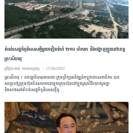
តំបន់សេដ្ឋកិច្ចពិសេសថ្មីមួយទៀតទំហំ ២១០ ហិកតា នឹងបង្ហាញខ្លួននៅខេត្ត
ព្រះសីហនុ
ព្រឹត្តិការណ៍
,
អចលនទ្រព្យ
17/06/2022
ព្រះសីហនុ ៖ រាជរដ្ឋាភិបាលតាមរយៈក្រុមប្រឹក្សាអភិវឌ្ឍន៍កម្ពុជាជាសេនាធិការ បាន
សម្រេចឱ្យក្រុមហ៊ុនចិនសហការជាមួយក្រុមហ៊ុននៅក្នុងស្រុកវិនិយោគរួមគ្នា
និងសាងសង់តំបន់សេដ្ឋកិច្ចពិសេសថ្មីមួ…