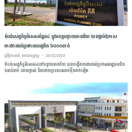
តំបន់សេដ្ឋកិច្ចពិសេស​ចំនួន៤ ក្នុង​ខេត្ត​បន្ទាយមានជ័យ បាន​ផ្ដល់ឱកា​ស
ការងារដល់​ប្រជាពលរដ្ឋ​ជិត​ ៦០០​០​នាក់​
ព្រឹត្តិការណ៍
,
អចលនទ្រព្យ
26/02/2024
តំបន់​សេដ្ឋកិច្ច​ពិសេស៤​នៅ​បន្ទាយ​មានជ័យ បានបង្កើតការងារ​ដល់ប្រជាពលរដ្ឋ​បានជិត​
៦ពាន់​នាក់​ ដោយផ្ទាល់ និង​ដោយ​ប្រយោល​រាប់ម៉ឺន​នាក់ទៀត​