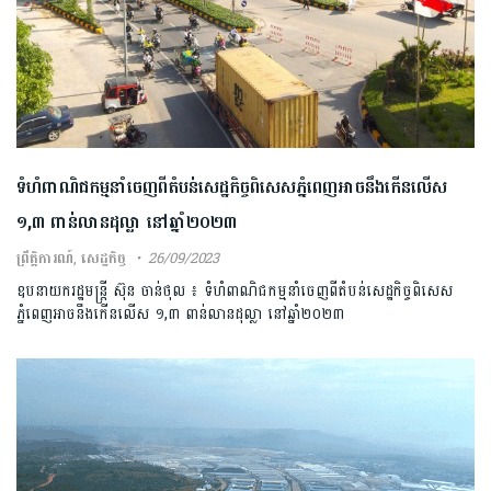
ទំហំពាណិជកម្មនាំចេញពីតំបន់សេដ្ឋកិច្ចពិសេសភ្នំពេញអាចនឹងកើនលើស
១,៣ ពាន់លានដុល្លា នៅឆ្នាំ២០២៣
ព្រឹត្តិការណ៍
,
សេដ្ឋកិច្ច
26/09/2023
ឧបនាយករដ្ឋមន្ត្រី ស៊ុន ចាន់ថុល ៖ ទំហំពាណិជកម្មនាំចេញពីតំបន់សេដ្ឋកិច្ចពិសេស
ភ្នំពេញអាចនឹងកើនលើស ១,៣ ពាន់លានដុល្លា នៅឆ្នាំ២០២៣