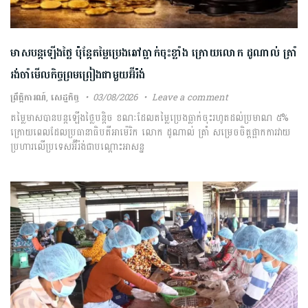
មាសបន្តឡើងថ្លៃ ប៉ុន្តែតម្លៃប្រេងឆៅធ្លាក់ចុះខ្លាំង ក្រោយលោក ដូណាល់ ត្រាំ
រង់ចាំមើលកិច្ចព្រមព្រៀងជាមួយអ៊ីរ៉ង់
ព្រឹត្តិការណ៍
,
សេដ្ឋកិច្ច
03/08/2026
Leave a comment
តម្លៃមាសបានបន្តឡើងថ្លៃបន្តិច ខណៈដែលតម្លៃប្រេងធ្លាក់ចុះរហូតដល់ប្រមាណ ៥%
ក្រោយពេលដែលប្រធានាធិបតីអាម៉េរិក លោក ដូណាល់ ត្រាំ សម្រេចចិត្តផ្អាកការវាយ
ប្រហារលើប្រទេសអ៊ីរ៉ង់ជាបណ្តោះអាសន្ន