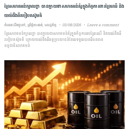
ព្រៃសហគមន៍ក្បាលខ្លា បានក្លាយជាសហគមន៍គំរូក្នុងកិច្ចការពារព្រៃឈើ និង
យល់ដឹងពីរបៀបតស៊ូមតិ
ចំណេះដឹងទូទៅ
,
ព្រឹត្តិការណ៍
,
សេដ្ឋកិច្ច
03/08/2026
Leave a comment
ព្រៃសហគមន៍ក្បាលខ្លា បានក្លាយជាសហគមន៍គំរូក្នុងកិច្ចការពារព្រៃឈើ និងយល់ដឹងពី
របៀបតស៊ូមតិ ក្រោយយល់ដឹងពីអត្ថប្រយោជន៍ដែលទទួលបានពីធនធាន
ធម្មជាតិសហគមន៍