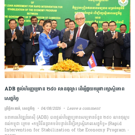
ADB​ ​ផ្តល់​ហិរញ្ញប្បទាន ​២៥០​ ​លាន​ដុល្លារ ​ដើម្បី​ជួយ​កម្ពុជា​រក្សា​ស្ថិរភាព​
សេដ្ឋកិច្ច​
ព្រឹត្តិការណ៍
,
សេដ្ឋកិច្ច
04/08/2026
Leave a comment
ធនាគារ​អភិវឌ្ឍន៍​អាស៊ី ​(​ADB​) ​បាន​ផ្តល់​ហិរញ្ញប្បទាន​សម្បទាន​ចំនួន​ ​២៥០​ ​លាន​ដុល្លារ​
ដល់​កម្ពុជា​ ​ក្រោម​ «​កម្មវិធី​អន្តរាគមន៍​បន្ទាន់​ដើម្បី​រក្សា​ស្ថិរភាព​សេដ្ឋកិច្ច​» ​(​Rapid​ ​
Intervention​ ​for​ ​Stabilization​ ​of​ ​the​ ​Economy​ ​Program​ ​-​