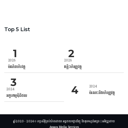
Top 5 List
2026
2026
បំណិនហិរវត្ថុ
គន្លឹះហិរញ្ញវត្ថុ
2024
2024
ចំណេះដឹងហិរញ្ញវត្ថុ
អក្ខរកម្មឌីជីថល
ឆ្នាំ2020 - 2024 © រក្សាសិទ្ធិគ្រប់យ៉ាងដោយ៖ អគ្គនាយកដ្ឋានវិទ្យុ និងទូរទស្សន៍អប្សរា | អភិវឌ្ឍដោយ
Apsara Media Services