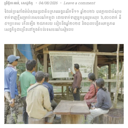
ព្រឹត្តិការណ៍
,
សេដ្ឋកិច្ច
04/08/2026
Leave a comment
ទិវា​រត់​ប្រណាំង​ម៉ារ៉ាតុង​អន្តរជាតិ​ចក្រភព​អង្គរ​លើក​ទី​១១​ ​ឆ្នាំ​២០២៦​ ​បាន​ក្លាយជា​ចំណុច​
ទាក់ទាញ​ថ្មី​សម្រាប់​ទេសចរណ៍​កម្ពុជា​ ​ដោយ​ទាក់ទាញ​អ្នកចូលរួម​សរុប​ ​៦,៥០០​នាក់​ ពី​ ​
៥១​ប្រទេស​ ​កើនឡើង​ ​២៥​ភាគរយ​ ធៀប​នឹង​ឆ្នាំ​២០២៥​ ​និង​បាន​បង្កើត​សកម្មភាព​
សេដ្ឋកិច្ច​ជាច្រើន​នៅក្នុង​តំបន់​ទេសចរណ៍​សៀមរាប​