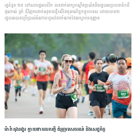
រដ្ឋ​ចំនួន​ ​២៥​ ​នៅ​សហរដ្ឋ​អាម៉េរិក ​បាន​ដាក់ពាក្យបណ្ដឹង​ប្រឆាំង​នឹង​រដ្ឋបាល​ប្រធានាធិបតី​ ​
ដូណាល់ ​ត្រាំ ​ជុំវិញ​ការ​ដាក់​ពន្ធ​គយ​ថ្មី​លើ​ដៃគូ​ពាណិជ្ជកម្ម​បរទេស ​ដោយ​ចោទ​ថា​ ​
រដ្ឋបាល​បាន​ប្រើប្រាស់​អំណាច​ហួស​ដែន​កំណត់​ដែល​ច្បាប់​អនុញ្ញាត​
ម៉ារ៉ាតុង​អង្គរ​ ក្លាយជា​ចលករ​ថ្មី​ ​ជំរុញ​ទេសចរណ៍​ ​និង​សេដ្ឋកិច្ច​