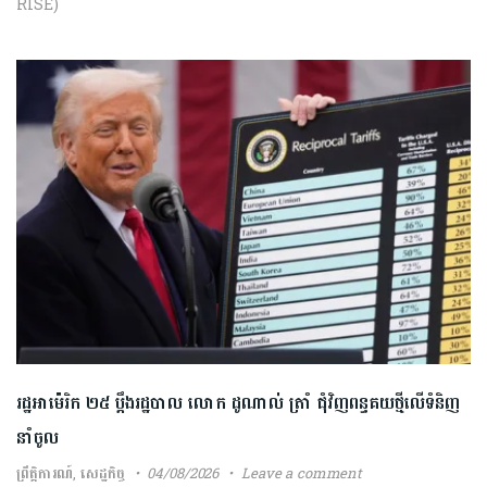
​RISE​) ​
រដ្ឋ​អាម៉េរិក​ ​២៥​ ​ប្ដឹង​រដ្ឋបាល លោក​ ​ដូណាល់ ​ត្រាំ ​ជុំវិញ​ពន្ធ​គយ​ថ្មី​លើ​ទំនិញ​
នាំចូល​
ព្រឹត្តិការណ៍
,
សេដ្ឋកិច្ច
04/08/2026
Leave a comment