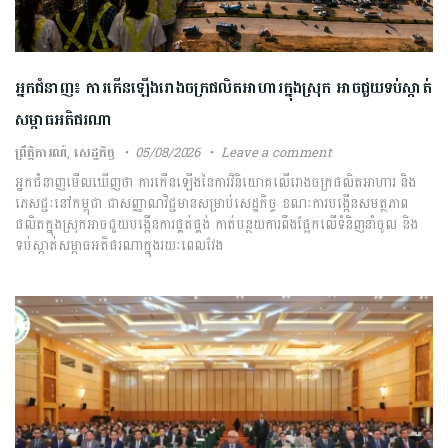
​អ្នកជំនាញ​៖ ​ការ​កើនឡើង​រោងចក្រ​ផលិត​អាហារ​ក្នុង​ស្រុក​ ​អាច​ជួយ​​ទប់ស្កាត់​
សម្ពាធ​អតិផរណា
ព្រឹត្តិការណ៍
,
សេដ្ឋកិច្ច
05/08/2026
Leave a comment
​​អ្នកជំនាញ​មើលឃើញ​ថា​ ការ​កើនឡើង​នៃ​ការ​វិនិយោគ​លើ​រោងចក្រ​ផលិត​អាហារ​ និង​
ភេសជ្ជៈ​នៅ​កម្ពុជា​ ជា​សញ្ញាណ​វិជ្ជមាន​សម្រាប់​សេដ្ឋកិច្ច​ ​ខណៈ​ការ​បង្កើន​សមត្ថភាព​
ផលិត​ក្នុង​ស្រុក​អាច​ជួយ​បង្កើន​ការ​ផ្គត់ផ្គង់​ ​កាត់បន្ថយ​ការ​ពឹងផ្អែក​លើ​ទំនិញ​នាំចូល​ ​និង​
ទប់ស្កាត់​សម្ពាធ​អតិផរណា​ក្នុង​រយៈពេល​វែង​