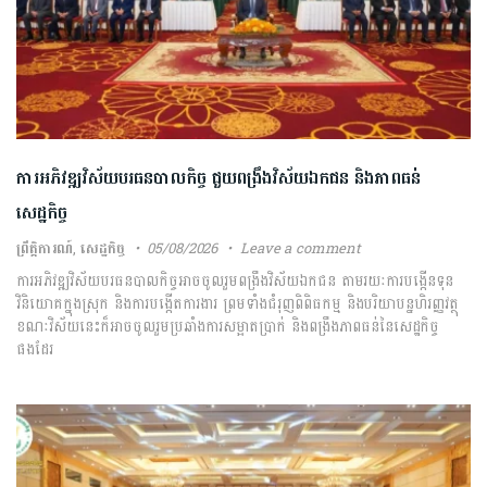
ការ​អភិវឌ្ឍ​វិស័យ​បរធន​បាលកិច្ច ​ជួយ​ពង្រឹង​វិស័យ​ឯកជន ​និង​ភាព​ធន់​
សេដ្ឋកិច្ច​
ព្រឹត្តិការណ៍
,
សេដ្ឋកិច្ច
05/08/2026
Leave a comment
ការ​អភិវឌ្ឍ​វិស័យ​បរធន​បាលកិច្ច​អាច​ចូលរួម​ពង្រឹង​វិស័យ​ឯកជន ​តាមរយៈ​ការ​បង្កើន​ទុន​
វិនិយោគ​ក្នុង​ស្រុក​ និង​ការ​បង្កើត​ការងារ​ ព្រមទាំង​ជំរុញ​ពិពិធកម្ម​ ​និង​បរិយា​បន្ន​ហិរញ្ញវត្ថុ ​
ខណៈ​វិស័យ​នេះ​ក៏​អាច​ចូលរួម​ប្រឆាំង​ការ​សម្អាត​ប្រាក់​ ​និង​ពង្រឹង​ភាព​ធន់​នៃ​សេដ្ឋកិច្ច​
ផងដែរ