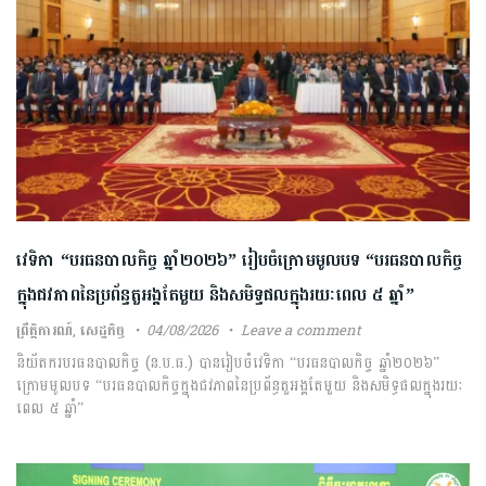
វេទិកា “បរធនបាលកិច្ច ឆ្នាំ២០២៦” រៀបចំក្រោមមូលបទ “បរធនបាលកិច្ច
ក្នុងជវភាពនៃប្រព័ន្ធតួអង្គតែមួយ និងសមិទ្ធផលក្នុងរយៈពេល ៥ ឆ្នាំ”
ព្រឹត្តិការណ៍
,
សេដ្ឋកិច្ច
04/08/2026
Leave a comment
និយ័តករបរធនបាលកិច្ច (ន.ប.ធ.) បានរៀបចំវេទិកា “បរធនបាលកិច្ច ឆ្នាំ២០២៦”
ក្រោមមូលបទ “បរធនបាលកិច្ចក្នុងជវភាពនៃប្រព័ន្ធតួអង្គតែមួយ និងសមិទ្ធផលក្នុងរយៈ
ពេល ៥ ឆ្នាំ”