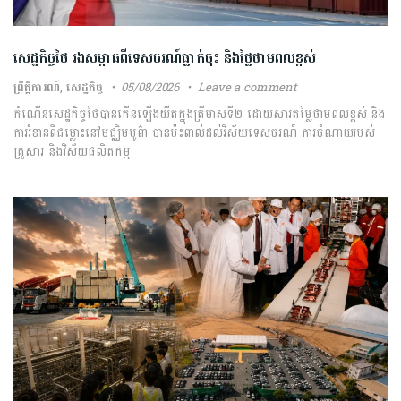
សេដ្ឋកិច្ច​ថៃ​ រង​សម្ពាធ​ពី​ទេសចរណ៍​ធ្លាក់ចុះ​ និង​ថ្លៃ​ថាមពល​ខ្ពស់​
ព្រឹត្តិការណ៍
,
សេដ្ឋកិច្ច
05/08/2026
Leave a comment
កំណើន​សេដ្ឋកិច្ច​ថៃ​បាន​កើនឡើង​យឺត​ក្នុង​ត្រីមាស​ទី​២​ ​ដោយសារ​តម្លៃ​ថាមពល​ខ្ពស់​ និង​
ការ​រំខាន​ពី​ជម្លោះ​នៅ​មជ្ឈិមបូព៌ា ​បាន​ប៉ះពាល់​ដល់​វិស័យ​ទេសចរណ៍​ ​ការ​ចំណាយ​របស់​
គ្រួសារ​ និង​វិស័យ​ផលិតកម្ម​