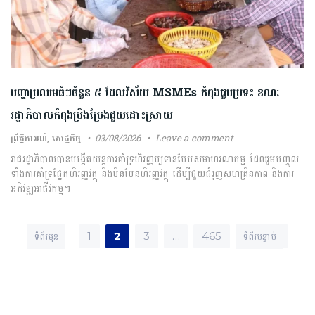
បញ្ហាប្រឈមធំៗចំនួន ៥ ដែលវិស័យ MSMEs កំពុងជួបប្រទះ ខណៈ
រដ្ឋាភិបាលកំពុងប្រឹងប្រែងជួយដោះស្រាយ
ព្រឹត្តិការណ៍
,
សេដ្ឋកិច្ច
03/08/2026
Leave a comment
រាជរដ្ឋាភិបាលបានបង្កើតយន្តការគាំទ្រហិរញ្ញប្បទានបែបសមាហរណកម្ម ដែលរួមបញ្ចូល
ទាំងការគាំទ្រផ្នែកហិរញ្ញវត្ថុ និងមិនមែនហិរញ្ញវត្ថុ ដើម្បីជួយជំរុញសហគ្រិនភាព និងការ
អភិវឌ្ឍអាជីវកម្ម។
Posts pagination
Next
1
2
3
…
465