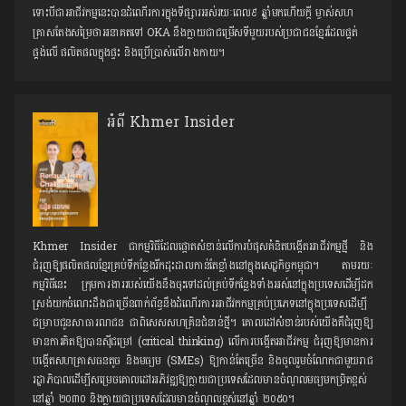
ទោះបីជាអាជីវកម្មនេះបានដំណើរការក្នុងទីផ្សារអស់រយៈពេល៩ ឆ្នាំមកហើយក្តី ម្ចាស់សហ
គ្រាសតែងសម្រៃថាអនាគតទៅ OKA នឹងក្លាយជាជម្រើសទីមួយរបស់ប្រជាជនខ្មែរដែលផ្គត់
ផ្គង់លើ ផលិតផលក្នុងផ្ទះ និងប្រើប្រាស់លើរាងកាយ។
អំពី Khmer Insider
Khmer Insider ជាកម្មវិធីដែលផ្តោតសំខាន់លើការបំផុសគំនិតបង្កើតអាជីវកម្មថ្មី និង
ជំរុញឱ្យផលិតផលខ្មែរគ្រប់ទីកន្លែង​រីកដុះដាលកាន់តែខ្លាំងនៅក្នុងសេដ្ឋកិច្ចកម្ពុជា។ តាមរយៈ
កម្មវិធីនេះ ក្រុមការងាររបស់យើងនឹងចុះទៅដល់គ្រប់ទីកន្លែងទាំងអស់នៅក្នុងប្រទេសដើម្បីដក
ស្រង់យក​ចំណេះដឹងជាច្រើនពាក់ព័ន្ធនឹងដំណើរការអាជីវកកម្មគ្រប់ប្រភេទនៅក្នុងប្រទេសដើម្បី
ជម្រាបជូនសាធារណជន ជាពិសេស​សហគ្រិនជំនាន់ថ្មី។ គោលដៅសំខាន់របស់យើងគឺជំរុញឱ្យ​
មានការគិតឱ្យបានស៊ីជម្រៅ (critical thinking) លើការបង្កើតអាជីវកម្ម ជំរុញឱ្យមានការ
បង្កើតសហគ្រាសធនតូច និងមធ្យម (SMEs) ឱ្យកាន់តែច្រើន និងចូលរួមចំណែកជាមួយរាជ
រដ្ឋាភិបាលដើម្បីសម្រេចគោលដៅអភិវឌ្ឍ​ឱ្យក្លាយជាប្រទេសដែលមានចំណូលមធ្យមកម្រិតខ្ពស់
នៅឆ្នាំ ២០៣០​ និងក្លាយជាប្រទេសដែលមានចំណូលខ្ពស់នៅឆ្នាំ ២០៥០។