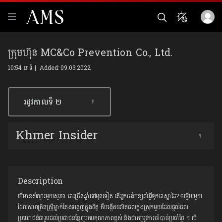
ក្រុមហ៊ុន MC&Co Prevention Co., Ltd.
10:54 នាទី | Added: 09.03.2022
រដូវកាលទី​ ២
Khmer Insider
Description
បើមានសំណួរមួយសួរថា ជាច្រើនឆ្នាំទៅមុនទៀត តើអ្នកចង់បន្សល់អ្វីទុកជាស្នាដៃ? ចម្លើយមួយ
ដែលសហគ្រិនស្រ្តីម្នាក់តែងទន្ទេញក្នុងចិត្ត គឺបង្កើតផលិតផលក្នុងស្រុកមួយដែលផ្តល់ផល
ប្រយោជន៍ជារួមដល់ប្រជាជនខ្មែរប្រកបគុណភាពខ្ពស់ និងជាតម្រូវការចាំបាច់ប្រចាំថ្ងៃ ។ បើ