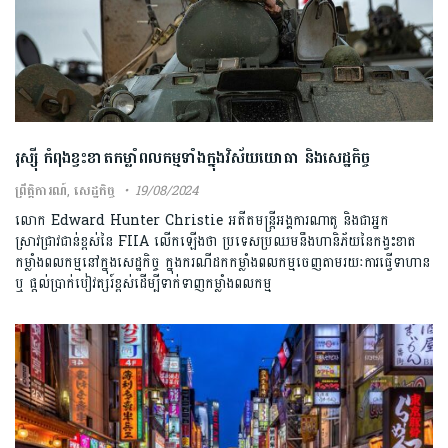
រុស្ស៊ី កំពុងខ្វះខាតកម្លាំពលកម្មទាំងក្នុងវិស័យយោធា និងសេដ្ឋកិច្ច
ព្រឹត្តិការណ៍
,
សេដ្ឋកិច្ច
19/08/2024
លោក Edward Hunter Christie អតីតមន្ត្រីអង្គការណាតូ និងជាអ្នក
ស្រាវជ្រាវជាន់ខ្ពស់នៃ FIIA លើកឡើងថា ប្រទេសប្រឈមនឹងហានិភ័យនៃកង្វះខាត
កម្លាំងពលកម្មនៅក្នុងសេដ្ឋកិច្ច ក្នុងករណីដកកម្លាំងពលកម្មចេញតាមរយៈការធ្វើទាហាន
ឬ ផ្តល់ប្រាក់បៀវត្សរ៍ខ្ពស់ដើម្បីទាក់ទាញកម្លាំងពលកម្ម