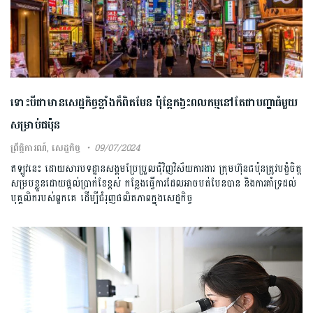
ទោះបីជាមានសេដ្ឋកិច្ចខ្លាំងក៏ពិតមែន ប៉ុន្តែកង្វះពលកម្មនៅតែជាបញ្ហាធំមួយ
សម្រាប់ជប៉ុន
ព្រឹត្តិការណ៍
,
សេដ្ឋកិច្ច
09/07/2024
ឥឡូវនេះ ដោយសារបទដ្ឋានសង្គមប្រែប្រួលជុំវិញវិស័យការងារ ក្រុមហ៊ុនជប៉ុនត្រូវបង្ខំចិត្ត
សម្របខ្លួនដោយផ្តល់ប្រាក់ខែខ្ពស់ កន្លែងធ្វើការដែលអាចបត់បែនបាន និងការគាំទ្រដល់
បុគ្គលិករបស់ពួកគេ ដើម្បីជំរុញផលិតភាពក្នុងសេដ្ឋកិច្ច