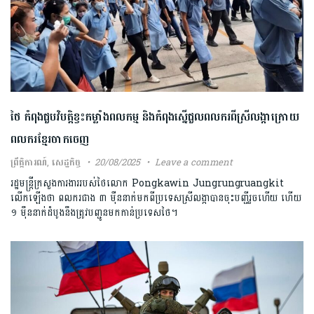
ថៃ កំពុងជួបវិបត្តិខ្វះកម្លាំងពលកម្ម និងកំពុងស្នើជួលពលករពីស្រីលង្កាក្រោយ
ពលករខ្មែរចាកចេញ
ព្រឹត្តិការណ៍
,
សេដ្ឋកិច្ច
20/08/2025
Leave a comment
រដ្ឋមន្ត្រីក្រសួងការងាររបស់ថៃលោក Pongkawin Jungrungruangkit
លើកឡើងថា ពលករជាង ៣ ម៉ឺននាក់មកពីប្រទេសស្រីលង្កាបានចុះបញ្ជីរួចហើយ ហើយ
១ ម៉ឹននាក់ដំបូងនឹងត្រូវបញ្ជូនមកកាន់ប្រទេសថៃ។