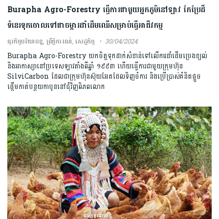
Burapha Agro-Forestry ធ្វើការជាមួយអ្នកភូមិនៅឡាវ កែប្រែដី
ទំនេរទុកចោលទៅជាចម្ការដាំដើមឈើសម្រាប់ធ្វើអាជីវកម្ម
ធុរកិច្ចបរិយាបន្ន
,
ព្រឹត្តិការណ៍
,
សេដ្ឋកិច្ច
30/04/2024
Burapha Agro-Forestry យកចិត្តទុកដាក់សំខាន់ទៅលើការដាំដើមប្រេងខ្យល់
និងអាកាស្យានៅប្រទេសឡាវតាំងពីឆ្នាំ ១៩៩៣ ហើយធ្វើការជាមួយក្រុមហ៊ុន
SilviCarbon ដែលជាក្រុមហ៊ុនស៊ុយអែតដែលទិញចំការ និងប្រើប្រាស់គំនិតផ្តួច
ផ្តើមកាត់បន្ថយកាបូននៅជុំវិញពិភពលោក