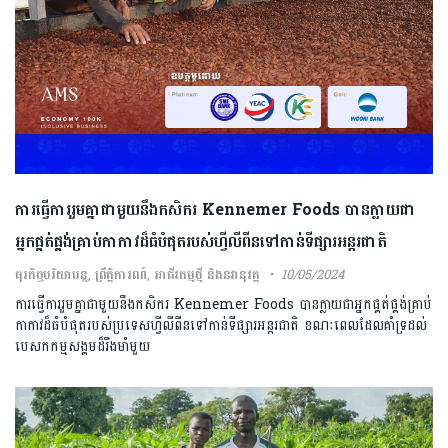
ការធ្វើការរួមគ្នាជាមួយនឹងកសិករ Kennemer Foods បានក្លាយជា
អ្នកផ្គត់ផ្គង់គ្រាប់កាកាវដ៏ធំបំផុតរបស់ហ្វីលីពីនទៅកាន់ទីផ្សារអន្តរជាតិ
ធុរកិច្ចបរិយាបន្ន
,
ព្រឹត្តិការណ៍
,
អាជីវកម្មថ្មី និងនវានុវត្ត
10/05/2024
ការធ្វើការរួមគ្នាជាមួយនឹងកសិករ Kennemer Foods បានក្លាយជាអ្នកផ្គត់ផ្គង់គ្រាប់
កាកាវដ៏ធំបំផុតរបស់ប្រទេសហ្វីលីពីនទៅកាន់ទីផ្សារអន្តរជាតិ ខណៈពេលដែលគាំទ្រដល់
បេសកកម្មសង្គមដ៏រឹងមាំមួយ