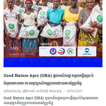
Good Nature Agro (GNA) ជួយកសិករខ្នាតតូចបង្កើនប្រាក់
ចំណូលតាមរយៈការអនុវត្តកសិកម្មប្រកបដោយភាពច្នៃប្រតិដ្ឋ
ធុរកិច្ចបរិយាបន្ន
,
ព្រឹត្តិការណ៍
,
អាជីវកម្មថ្មី និងនវានុវត្ត
19/04/2024
Good Nature Agro (GNA) ជួយកសិករខ្នាតតូចបង្កើនប្រាក់ចំណូលតាមរយៈ
ការអនុវត្តកសិកម្មប្រកបដោយភាពច្នៃប្រតិដ្ឋ