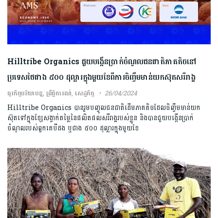
Hilltribe Organics ជួយបង្កើនប្រាក់ចំណូលជនជាតិភាគតិចនៅ
ប្រទេសថៃជាង ៥០០ ដុល្លារក្នុងមួយខែពីការចិញ្ចឹមមាន់យកស៊ុតសរីរាង្គ
ធុរកិច្ចបរិយាបន្ន
,
ព្រឹត្តិការណ៍
,
សេដ្ឋកិច្ច
26/04/2024
Hilltribe Organics បានរួមបញ្ចូលជនជាតិដើមភាគតិចដែលចិញ្ចឹមមាន់យក
ស៊ុតទៅក្នុងខ្សែសង្វាក់តម្លៃនៃផលិតផលសរីរាង្គរបស់ខ្លួន និងបានជួយបង្កើនប្រាក់
ចំណូលរបស់ពួកគេបីដង ឬជាង ៥០០ ដុល្លារក្នុងមួយខែ