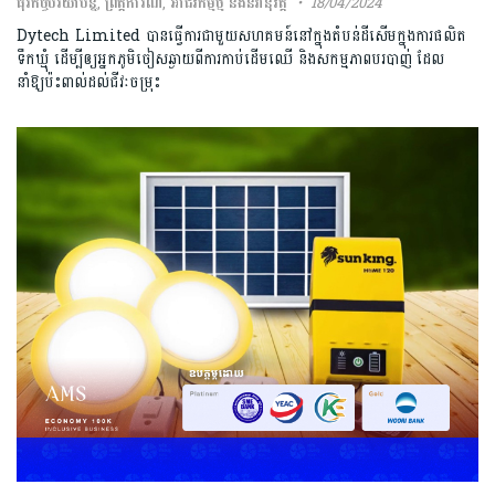
ធុរកិច្ចបរិយាបន្ន
,
ព្រឹត្តិការណ៍
,
អាជីវកម្មថ្មី និងនវានុវត្ត
18/04/2024
Dytech Limited បានធ្វើការជាមួយសហគមន៍នៅក្នុងតំបន់ដីសើមក្នុងការផលិត
ទឹកឃ្មុំ ដើម្បីឲ្យអ្នកភូមិចៀសឆ្ងាយពីការកាប់ដើមឈើ និងសកម្មភាពបរបាញ់ ដែល
នាំឱ្យប៉ះពាល់ដល់ជីវៈចម្រុះ