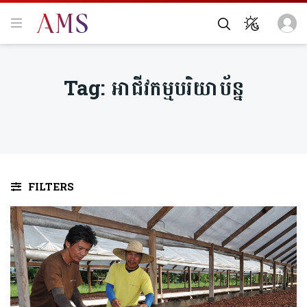
Tag:
អាជីវកម្មបរិយាប័ន្ន
FILTERS