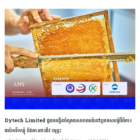
Dytech Limited ជួយបង្កើនចំណូលសហគមន៍នៅប្រទេសហ្សំប៊ីពីការ
ផលិតទឹកឃ្មុំ និងការពារជីវៈចម្រុះ