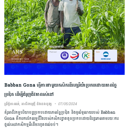
Babban Gona ធ្វើការជាមួយកសិករនីហ្សេរីយ៉ាប្រកបដោយភាពច្នៃ
ប្រឌិត ដើម្បីជំរុញជីវភាពរស់នៅ
ព្រឹត្តិការណ៍
,
អាជីវកម្មថ្មី និងនវានុវត្ត
07/05/2024
គំរូអាជីវកម្មបរិយាបន្នប្រកបដោយភាពច្នៃប្រឌិត និងទូលំទូលាយរបស់ Babban
Gona គឺការការកែលម្អជីវិតរបស់កសិករខ្នាតតូចប្រកបដោយនិរន្តរភាពតាមរយៈការ
ផ្តល់សេវាកសិកម្មពីដើមរហូតដល់ចប់។