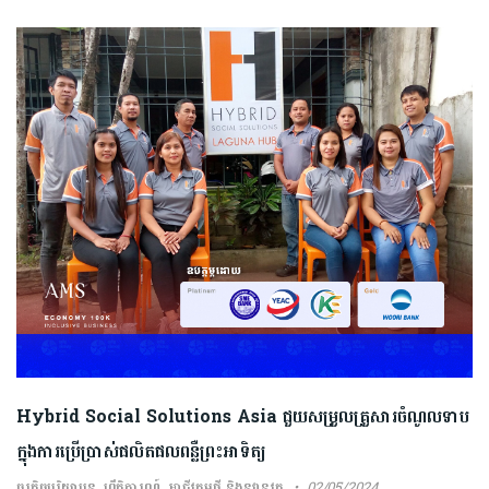
Hybrid Social Solutions Asia ជួយសម្រួលគ្រួសារចំណូលទាប
ក្នុងការប្រើប្រាស់ផលិតផល​ពន្លឺ​ព្រះអាទិត្យ
ធុរកិច្ចបរិយាបន្ន
,
ព្រឹត្តិការណ៍
,
អាជីវកម្មថ្មី និងនវានុវត្ត
02/05/2024