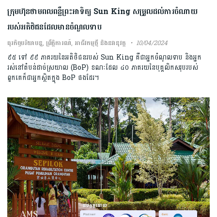
ក្រុមហ៊ុនថាមពលពន្លឺព្រះអាទិត្យ Sun King សម្រួលដល់ការចំណាយ
របស់អតិថិជនដែលមានចំណួលទាប
ធុរកិច្ចបរិយាបន្ន
,
ព្រឹត្តិការណ៍
,
អាជីវកម្មថ្មី និងនវានុវត្ត
10/04/2024
៩៥ ទៅ ៩៩ ភាគរយនៃអតិថិជនរបស់ Sun King គឺជាអ្នកចំណូលទាប និងអ្នក
រស់នៅតំបន់ដាច់ស្រយាល (BoP) ខណៈដែល ៤០ ភាគរយនៃបុគ្គលិកសរុបរបស់
ពួកគេក៏ជាអ្នកស្ថិតក្នុង BoP ផងដែរ។