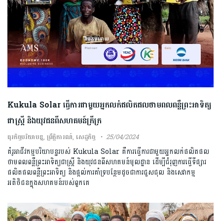
Kukula Solar ធ្វើការជាមួយអ្នកលក់ផលិតផលថាមពលពន្លឺព្រះអាទិត្យ
ជាស្ត្រី និងយុវជនពីសហគមន៍ក្រីក្រ
ធុរកិច្ចបរិយាបន្ន
,
ព្រឹត្តិការណ៍
,
សេដ្ឋកិច្ច
25/04/2024
គំរូអាជីវកម្មបរិយាបន្នរបស់ Kukula Solar គឺការធ្វើការជាមួយអ្នកលក់ផលិតផល
ថាមពលពន្លឺព្រះអាទិត្យជាស្ត្រី និងយុវជនពីសហគមន៍មូលដ្ឋាន ដើម្បីជំរុញការធ្វើទីផ្សារ
ផលិតផលពន្លឺព្រះអាទិត្យ និងផ្តល់ការគាំទ្របន្ថែមដូចជាការជួសជុល និងសេវាកម្ម
អតិថិជនក្នុងសហគមន៍របស់ពួកគេ