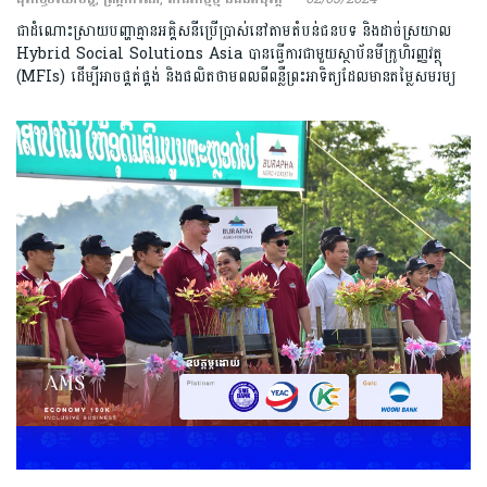
ជាដំណោះស្រាយបញ្ហាគ្មានអគ្គិសនីប្រើប្រាស់នៅតាមតំបន់ជនបទ និងដាច់ស្រយាល
Hybrid Social Solutions Asia បានធ្វើការជាមួយស្ថាប័នមីក្រូហិរញ្ញវត្ថុ
(MFIs) ដើម្បីអាចផ្គត់ផ្គង់ និងផលិតថាមពលពីពន្លឺព្រះអាទិត្យដែលមានតម្លៃសមរម្យ