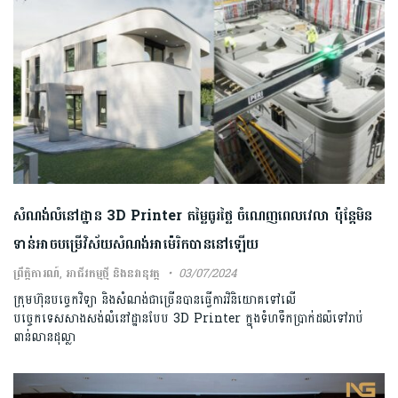
សំណង់លំនៅដ្ឋាន 3D Printer តម្លៃធូរថ្លៃ ចំណេញពេលវេលា ប៉ុន្តែមិន
ទាន់អាចបម្រើវិស័យសំណង់អាម៉េរិកបាននៅឡើយ
ព្រឹត្តិការណ៍
,
អាជីវកម្មថ្មី និងនវានុវត្ត
03/07/2024
ក្រុមហ៊ុនបច្ចេកវិទ្យា និងសំណង់ជាច្រើនបានធ្វើការវិនិយោគទៅលើ
បច្ចេកទេសសាងសង់លំនៅដ្ឋានបែប 3D Printer ក្នុងទំហទឹកប្រាក់ដល៉ទៅរាប់
ពាន់លានដុល្លា