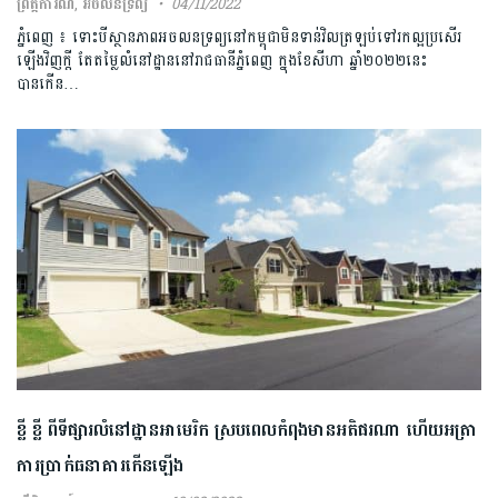
ព្រឹត្តិការណ៍
,
អចលនទ្រព្យ
04/11/2022
ភ្នំពេញ ៖ ទោះបីស្ថានភាពអចលនទ្រព្យនៅកម្ពុជាមិនទាន់វិលត្រឡប់ទៅរកល្អប្រសើរ
ឡើងវិញក្តី តែតម្លៃលំនៅដ្ឋាននៅរាជធានីភ្នំពេញ ក្នុងខែសីហា ឆ្នាំ២០២២នេះ
បានកើន…
ខ្លី ខ្លី ពីទីផ្សារលំនៅដ្ឋានអាមេរិក ស្របពេលកំពុងមានអតិផរណា ហើយអត្រា
ការប្រាក់ធនាគារកើនឡើង