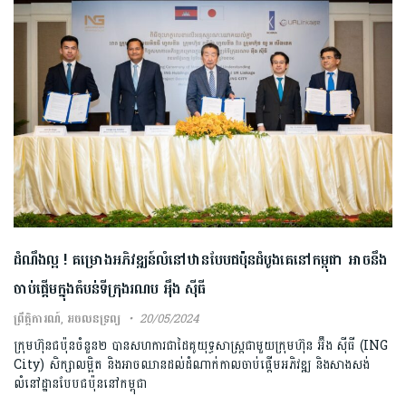
ដំណឹងល្អ ! គម្រោងអភិវឌ្ឍន៍លំនៅឋានបែបជប៉ុនដំបូងគេនៅកម្ពុជា អាចនឹង
ចាប់ផ្ដើមក្នុងតំបន់ទីក្រុងរណប អុឹង ស៊ីធី
ព្រឹត្តិការណ៍
,
អចលនទ្រព្យ
20/05/2024
ក្រុមហ៊ុនជប៉ុនចំនួន២ បានសហការជាដៃគូយុទ្ធសាស្ត្រជាមួយក្រុមហ៊ុន អ៊ឹង ស៊ីធី (ING
City) សិក្សាលម្អិត និងអាចឈានដល់ដំណាក់កាលចាប់ផ្តើមអភិវឌ្ឍ និងសាងសង់
លំនៅដ្ឋានបែបជប៉ុននៅកម្ពុជា