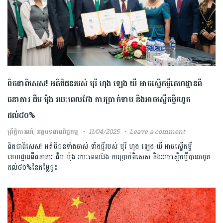
ពិតជាពិសេស! អតិថិជនរបស់ បុរី ហុង ឡេង យី អាចស្នើកម្ចីគេហដ្ឋានពី
ធនាគារ ជីប ម៉ុង រយៈពេលវែង ការប្រាក់ទាប និងអាចស្នើកម្ចីរហូត
ដល់៨០%
ព្រឹត្តិការណ៍
,
អត្ថបទពាណិជ្ជកម្ម
11/04/2025
Leave a comment
ពិតជាពិសេស! អតិថិជនទាំងចាស់ ទាំងថ្មីរបស់ បុរី ហុង ឡេង យី អាចស្នើកម្ចី
គេហដ្ឋានពីធនាគារ ជីប ម៉ុង រយៈពេលវែង ការប្រាក់ពិសេស និងអាចស្នើកម្ចីបានរហូត
ដល់៨០%នៃតម្លៃផ្ទះ