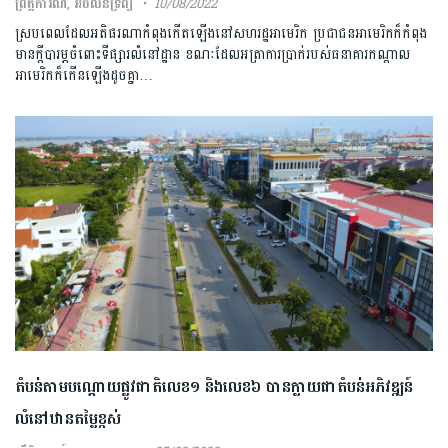
ព្រឹត្តិការណ៍
,
អចលនទ្រព្យ
10/08/2022
ស្របពេលដែលអតិផរណាកំពុងកើតឡើងនៅសហរដ្ឋអាមេរិក ប្រជាជនអាមេរិកក៏កំពុង
មានក្ដីបារម្ភចំពោះទីផ្សារលំនៅដ្ឋាន ខណៈដែលអត្រាការប្រាក់របស់ធនាគារកណ្តាល
អាមេរិកក៏កើនឡើងដូចគ្នា…
តំបន់តាមបណ្ដោយផ្លូវជាតិលេខ១ និងលេខ៦ បានក្លាយជាតំបន់អភិវឌ្ឍន៍
លំនៅឋានតម្លៃខ្ពស់