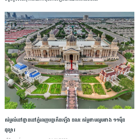
តម្លៃលំនៅដ្ឋាននៅភ្នំពេញបន្តកើនឡើង ខណៈតម្លៃជាមធ្យមជាង ១១ម៉ឺន
ដុល្លារ