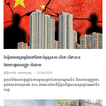
វិបត្តិអចលនទ្រព្យចិននៅមិនទាន់ធូរស្រាល បើទោះបីជាមាន
ផែនការជួយសង្គ្រោះក៏ដោយ
ព្រឹត្តិការណ៍
,
អចលនទ្រព្យ
22/08/2024
ក្រុងប៉េកាំងបានបង្ហាញផែនការមួយសម្រាប់ធនាគារកណ្តាលចិន និងធនាគាររដ្ឋក្នុងការ
ផ្តល់ឥណទានរហូតដល់ ៥០០ ពាន់លានយ័នដើម្បីជួយទិញអចលនទ្រព្យដែលលក់មិន
ចេញ