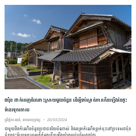
ជប៉ុន ដាក់ចេញដំណោះស្រាយមួយចំនួន ដើម្បីទប់ស្កាត់ការកើនឡើងនៃផ្ទះ
ទំនេរទុកចោល
ព្រឹត្តិការណ៍
,
អចលនទ្រព្យ
20/03/2024
ជាមួយនឹងកំណើនចំនួនប្រជាជនវ័យចំណាស់ និងអត្រាកំណើតធ្លាក់ចុះនៅប្រទេសជប៉ុន
ចំនួនផ្ទះទំនេរទុកចោលក៏កំពុងកើនឡើងយ៉ាងឆាប់រហ័សផងដែរ