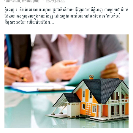
ព្រឹត្តិការណ៍
,
អចលនទ្រព្យ
25/03/2022
ភ្នំពេញ ៖ តំបន់នៅតាមបណ្ដោយផ្លូវជាតិសំខាន់ៗជុំវិញរាជធានីភ្នំពេញ បានក្លាយជាតំបន់
ដែលមានសក្ដានុពលក្នុងការអភិវឌ្ឍ ដោយក្នុងនោះក៏មានការបែងចែកទៅតាមតំបន់
នីមួយៗផងដែរ ហើយតំបន់ប៉ែក…