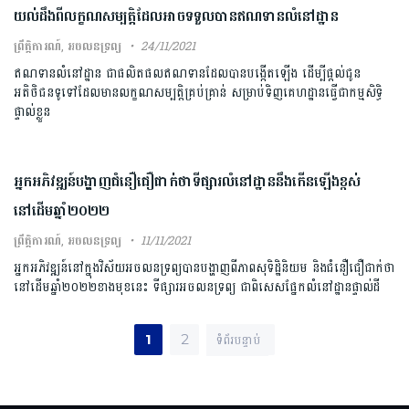
យល់ដឹងពីលក្ខណសម្បត្តិដែលអាចទទួលបានឥណទានលំនៅដ្ឋាន
ព្រឹត្តិការណ៍
,
អចលនទ្រព្យ
24/11/2021
ឥណទានលំនៅដ្ឋាន ជាផលិតផលឥណទានដែលបានបង្កើតឡើង ដើម្បីផ្តល់ជូន
អតិថិជនទូទៅដែលមានលក្ខណសម្បត្តិគ្រប់គ្រាន់ សម្រាប់ទិញគេហដ្ឋានធ្វើជាកម្មសិទ្ធិ
ផ្ទាល់ខ្លួន
អ្នកអភិវឌ្ឍន៍បង្ហាញជំនឿជឿជាក់ថាទីផ្សារលំនៅដ្ឋាននឹងកើនឡើងខ្ពស់
នៅដើមឆ្នាំ២០២២
ព្រឹត្តិការណ៍
,
អចលនទ្រព្យ
11/11/2021
អ្នកអភិវឌ្ឍន៍នៅក្នុងវិស័យអចលនទ្រព្យបានបង្ហាញពីភាពសុទិដ្ឋិនិយម និងជំនឿជឿជាក់ថា
នៅដើមឆ្នាំ២០២២ខាងមុខនេះ ទីផ្សារអចលនទ្រព្យ ជាពិសេសផ្នែកលំនៅដ្ឋានផ្ទាល់ដី
Posts pagination
Next
1
2