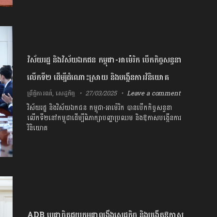
វិស័យរដ្ឋ និងវិស័យឯកជន កម្ពុជា-អាម៉េរិក បើកកិច្ចសន្ទនា
លើកទី២ ដើម្បីដំណោះស្រាយ និងបង្កើនការវិនិយោគ
ព្រឹត្តិការណ៍
,
សេដ្ឋកិច្ច
27/03/2025
Leave a comment
វិស័យរដ្ឋ និងវិស័យឯកជន កម្ពុជា-អាម៉េរិក បានបើកកិច្ចសន្ទនា
លើកទី២នៅកម្ពុជាដើម្បីពិភាក្សាបញ្ហាប្រឈម និងឱកាសបង្កើនការ
វិនិយោគ
ADB ប្តេជ្ញាចិត្តជួយកម្ពុជាពង្រឹងសេដ្ឋកិច្ច និងបង្កើតឱកាស