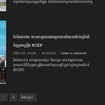
តម្រង់ទិសយុទ្ធសាស្រ្តអភិវឌ្ឍន៍ និងផែនការសកម្មភាពនៃវិស័យយានយន្ត
វិស័យឯកជន អាចទាញយកផលប្រយោជន៍បានយ៉ាងច្រើនពី
កិច្ចព្រមព្រៀង RCEP
ព្រឹត្តិការណ៍
,
សេដ្ឋកិច្ច
19/12/2024
Leave a comment
វិស័យឯកជន សហគ្រាសធុនតូច និងមធ្យម អាចទាញយកផល
ប្រយោជន៍ពីកិច្ចព្រមព្រៀងភាពជាដៃគូសេដ្ឋកិច្ចគ្រប់ជ្រុងជ្រោយតំបន់
(RCEP)
Next
…
4