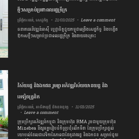
ថ្មីៗសម្រាប់ប្រជាពលរដ្ឋក្រីក្រ
ព្រឹត្តិការណ៍
,
សេដ្ឋកិច្ច
21/03/2025
Leave a comment
ធនាគារអភិវឌ្ឍន៍អាស៊ី ប្តេជ្ញាចិត្តជួយកម្ពុជាពង្រឹងសេដ្ឋកិច្ច និងបង្កើត
ឱកាសថ្មីៗសម្រាប់ប្រជាពលរដ្ឋក្រីក្រ និងងាយរងគ្រោះ
វិស័យរដ្ឋ និងឯកជន រួមគ្នាអភិវឌ្ឍវិស័យយានយន្ត និង
អេឡិចត្រូនិក
ព្រឹត្តិការណ៍
,
អាជីវកម្មថ្មី និងនវានុវត្ត
11/03/2025
Leave a comment
ក្រុមប្រឹក្សាអភិវឌ្ឍន៍កម្ពុជា និងក្រុមហ៊ុន RMA រួមជាមួយក្រុមហ៊ុន
Minebea នឹងរួមគ្នារៀបចំកិច្ចប្រជុំលើកទី៣ នៃក្រុមប្រឹក្សាផ្ដល់
យោបល់ដែលជាវេទិកានៃភាពជាដៃគូរវាងរដ្ឋ និងឯកជន សម្រាប់ជួយ