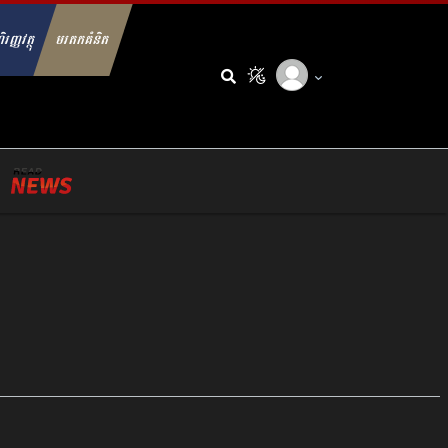
ិរញ្ញវត្ថុ
មរតកគំនិត
arch for: