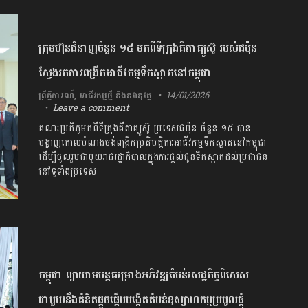
ក្រុមហ៊ុនជំនាញចំនួន ១៥ មកពីទីក្រុងគីតាគ្យូស៊ូ របស់ជប៉ុន
ស្វែងរកការពង្រីកអាជីវកម្មទឹកស្អាតនៅកម្ពុជា
ព្រឹត្តិការណ៍
,
អាជីវកម្មថ្មី និងនវានុវត្ត
14/01/2026
Leave a comment
គណៈប្រតិភូមកពីទីក្រុងគីតាគ្យូស៊ូ ប្រទេសជប៉ុន ចំនួន ១៥ បាន
បង្ហាញគោលបំណងចង់ពង្រីកប្រតិបត្តិការអាជីវកម្មទឹកស្អាតនៅកម្ពុជា
ដើម្បីចូលរួមជាមួយរាជរដ្ឋាភិបាលក្នុងការផ្តល់ជូនទឹកស្អាតដល់ប្រជាជន
នៅទូទាំងប្រទេស
កម្ពុជា ព្យាយាមបន្តគម្រោងអភិវឌ្ឍតំបន់សេដ្ឋកិច្ចពិសេស
ជាមួយនឹងគំនិតផ្តួចផ្ដើមបង្កើតតំបន់ឧស្សាហកម្មប្រមូលផ្តុំ