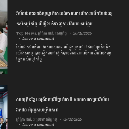
វិស័យឯកជនចង់ឲ្យរដ្ឋាភិបាលពិចារណាលើការលើកលែងពន្ធ
កសិកម្មកែច្នៃ ដើម្បីទាក់ទាញការវិនិយោគបន្ថែម
Top News
,
ព្រឹត្តិការណ៍
,
សេដ្ឋកិច្ច
26/02/2026
Leave a comment
វិស័យឯកជនតំណាងដោយសភាពាណិជ្ជកម្មកម្ពុជា ដែលជាប្រតិបត្តិក
រយ៉ាងសកម្ម បានស្នើដល់រាជរដ្ឋាភិបាលពិចារណាលើការលើកលែងពន្ធ
ផ្នែកកសិកម្មកែច្នៃ
សហគ្រិនខ្មែរ ពង្រឹងកម្មវិធីថ្នាក់ជាតិ សហការជាមួយវិស័យ
ឯកជន ជំរុញសហគ្រិនភាព
ព្រឹត្តិការណ៍
,
អត្ថបទពាណិជ្ជកម្ម
05/02/2026
Leave a comment