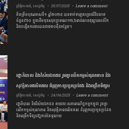
ព្រឹត្តិការណ៍
,
សេដ្ឋកិច្ច
25/07/2025
Leave a comment
គិតត្រឹមចុងឆមាសទី១ ឆ្នាំ២០២៥ បានទាក់ទាញគម្រោងវិនិយោគ
ចំនួន៩៦០ ក្នុងដើមទុនសរុបប្រមាណ១២,៦ពាន់លានដុល្លារអាម៉េរិក
និងបង្កើតការងារបានជាង២០ម៉ឺនកន្លែង។
រដ្ឋាភិបាល និងវិស័យឯកជន រួមគ្នាលើកកម្ពស់គុណភាព និង
សុវត្ថិភាពផលិតផល ជំរុញការប្រកួតប្រជែង និងពង្រីកទីផ្សារ
ព្រឹត្តិការណ៍
,
សេដ្ឋកិច្ច
24/04/2025
Leave a comment
រដ្ឋាភិបាល និងវិស័យឯកជន តាមរយៈសភាពាណិជ្ជកម្មកម្ពុជា រួមគ្នា
លើកកម្ពស់គុណភាព និងសុវត្ថិភាពផលិតផល ជំរុញការប្រកួតប្រជែង
និងពង្រីកទីផ្សារឱ្យកាន់តែទូលាយ