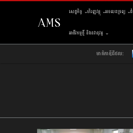
សេដ្ឋកិច្ច
ហិរញ្ញវត្ថុ
អចលនទ្រព្យ
ជ
អាជីវកម្មថ្មី និងនវានុវត្ត
មាតិកាឌីជីថល: