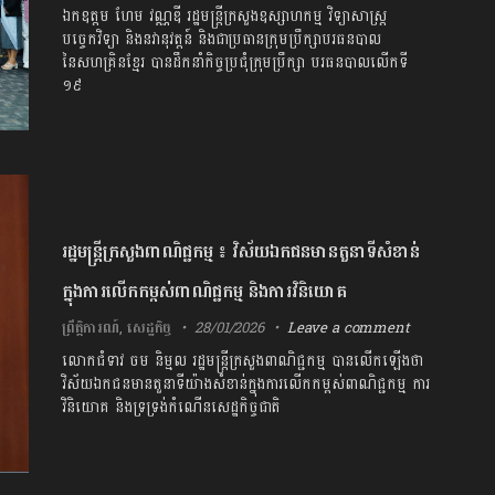
ឯកឧត្តម ហែម វណ្ណឌី រដ្ឋមន្រ្តីក្រសួងឧស្សាហកម្ម វិទ្យាសាស្ត្រ
បច្ចេកវិទ្យា និងនវានុវត្តន៍ និងជាប្រធានក្រុមប្រឹក្សាបរធនបាល
នៃសហគ្រិនខ្មែរ បានដឹកនាំកិច្ចប្រជុំក្រុមប្រឹក្សា បរធនបាលលើកទី
១៩
រដ្ឋមន្ត្រីក្រសួងពាណិជ្ជកម្ម ៖ វិស័យឯកជនមានតួនាទីសំខាន់
ក្នុងការលើកកម្ពស់ពាណិជ្ជកម្ម និងការវិនិយោគ
ព្រឹត្តិការណ៍
,
សេដ្ឋកិច្ច
28/01/2026
Leave a comment
លោកជំទាវ ចម និម្មល រដ្ឋមន្ត្រីក្រសួងពាណិជ្ជកម្ម បានលើកឡើងថា
វិស័យឯកជនមានតួនាទីយ៉ាងសំខាន់ក្នុងការលើកកម្ពស់ពាណិជ្ជកម្ម ការ
វិនិយោគ និងទ្រទ្រង់កំណើនសេដ្ឋកិច្ចជាតិ