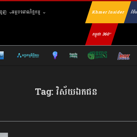
ំនួញ
អត្ថបទពាណិជ្ជកម្ម
Khmer Insider
វិថីហ
Se
កម្ពុជា 360°
Tag:
វិស័យឯកជន