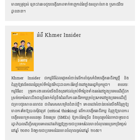
មានតម្រូវខ្ពស់ ព្រោះវាអាចជួយបង្កើនភាពទាក់ទាញកាន់តែខ្លាំងសម្រាប់ហាង ឬភោជនីយ
ដ្ឋាននានា។
អំពី Khmer Insider
Khmer Insider ជាកម្មវិធីដែលផ្តោតសំខាន់លើការបំផុសគំនិតបង្កើតអាជីវកម្មថ្មី និង
ជំរុញឱ្យផលិតផលខ្មែរគ្រប់ទីកន្លែង​រីកដុះដាលកាន់តែខ្លាំងនៅក្នុងសេដ្ឋកិច្ចកម្ពុជា។ តាមរយៈ
កម្មវិធីនេះ ក្រុមការងាររបស់យើងនឹងចុះទៅដល់គ្រប់ទីកន្លែងទាំងអស់នៅក្នុងប្រទេសដើម្បីដក
ស្រង់យក​ចំណេះដឹងជាច្រើនពាក់ព័ន្ធនឹងដំណើរការអាជីវកកម្មគ្រប់ប្រភេទនៅក្នុងប្រទេសដើម្បី
ជម្រាបជូនសាធារណជន ជាពិសេស​សហគ្រិនជំនាន់ថ្មី។ គោលដៅសំខាន់របស់យើងគឺជំរុញឱ្យ​
មានការគិតឱ្យបានស៊ីជម្រៅ (critical thinking) លើការបង្កើតអាជីវកម្ម ជំរុញឱ្យមានការ
បង្កើតសហគ្រាសធនតូច និងមធ្យម (SMEs) ឱ្យកាន់តែច្រើន និងចូលរួមចំណែកជាមួយរាជ
រដ្ឋាភិបាលដើម្បីសម្រេចគោលដៅអភិវឌ្ឍ​ឱ្យក្លាយជាប្រទេសដែលមានចំណូលមធ្យមកម្រិតខ្ពស់
នៅឆ្នាំ ២០៣០​ និងក្លាយជាប្រទេសដែលមានចំណូលខ្ពស់នៅឆ្នាំ ២០៥០។