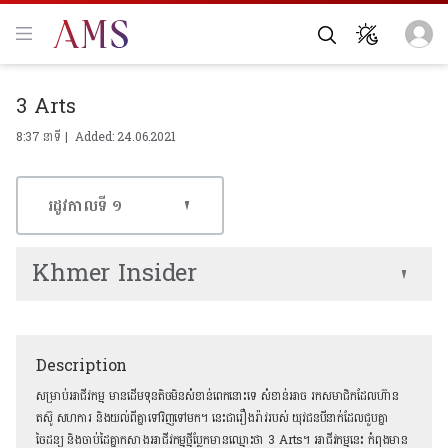
3 Arts
8:37 នាទី | Added: 24.06.2021
រដូវកាលទី​ ១
Khmer Insider
Description
សម្រាប់អាជីវកម្ម មានដើមទុនតិចមិនសំខាន់ពេកនោះទេ សំខាន់អាច រកសមាជិកដែលហ៊ាន
តស៊ូ សហការ និងយល់ពីគ្នាទៅវិញទៅមក។ នេះជារឿងរ៉ាវរបស់ យុវជនបីនាក់ដែលជួបគ្នា
ចៃដន្យ និងចាប់ដៃគ្នាកសាងអាជីវកម្មថ្មីប្លែកមានឈ្មោះថា 3 Arts។ អាជីវកម្មនេះ កំពុងមាន