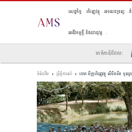
សេដ្ឋកិច្ច
ហិរញ្ញវត្ថុ
អចលនទ្រព្យ
ជ
អាជីវកម្មថ្មី និងនវានុវត្ត
មាតិកាឌីជីថល:
ព្រឹត្តិការណ៍
ខេមា មីក្រូហិរញ្ញវត្ថុ លីមីតធីត 