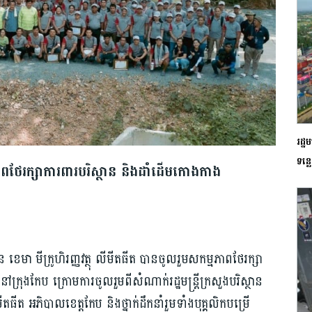
រដ្ឋ
ទន្ល
្មភាពថែរក្សាការពារបរិស្ថាន និងដាំដើមកោងកាង
ខេមា មីក្រូហិរញ្ញវត្ថុ លីមីតធីត បានចូលរួមសកម្មភាពថែរក្សា
ងកែប ក្រោមការចូលរួមពីសំណាក់រដ្ឋមន្ត្រីក្រសួងបរិស្ថាន
លីមីតធីត អភិបាលខេត្តកែប និងថ្នាក់ដឹកនាំរួមទាំងបុគ្គលិកបម្រើ