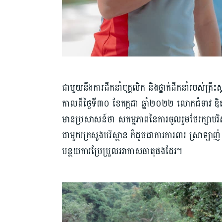
ជាមួយនឹងការដឹកនាំបុគ្គលិក និងថ្នាក់ដឹកនាំរបស់គ្រឹះស
កាលពីថ្ងៃទី៣០ ខែកក្កដា ឆ្នាំ២០២២ លោកជំទាវ ឌិត នី
មានប្រសាសន៍ថា សកម្មភាពនៃការចូលរួមថែរក្សាបរិស្
ជាមួយក្រសួងបរិស្ថាន ក៏ដូចជាការការពារ ស្រាឡាញ
បន្ថយការប្រែប្រួលអាកាសធាតុផងដែរ។