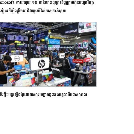
rosoft ចាយលុយ ១៦ ពាន់លានដុល្លារទិញក្រុមហ៊ុនបច្ចេកវិទ្យា
ទៀតដើម្បីពង្រឹងអាជីវកម្មលើវិស័យសុខាភិបាល
្យូទ័រថ្មីៗបន្តឡើងថ្លៃដោយសារបញ្ហាកង្វះខាតបន្ទះឈីបជាសាកល