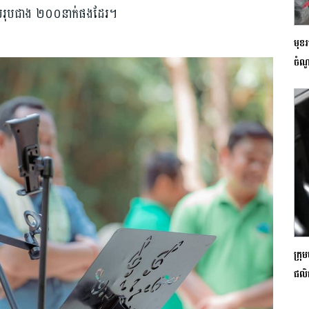
តធីត សរុបជាង ២០០នាក់ផងដែរ។
មុខរ
ចំណ
ក្រុ
ផលិ