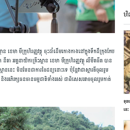
ហិរ
្ថាន ខេមា មីក្រូហិរញ្ញវត្ថុ ចុះដាំដើមកោងកាងនៅក្នុងទឹកដីក្រុងកែប
តា អគ្គនាយិកាគ្រឹះស្ថាន ខេមា មីក្រូហិរញ្ញវត្ថុ លីមីតធីត បាន
ថាននេះ មិនមែនជាការចៃដន្យនោះទេ ប៉ុន្តែវាជាស្មារតីចូលរួម
់ និងអភិរក្សធនធានធម្មជាតិទាំងអស់ ជាពិសេសអាចចូលរួមកាត់
ទុន
នេះ