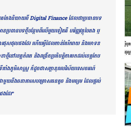
 គេតែងនិយាយពី Digital Finance ដែលជាប្រធានបទ
ក៏មានប្រធានបទថ្មីបន្ថែមពីលើមួយទៀតគឺ ហរិញ្ញវត្ថុបៃតង ឬ
ារផុសផុលផងដែរ ហើយអ្វីដែលកាន់តែរីករាយ និងមោទន
រ៉ូប
ដុល្
ថ្មីនៅខេត្តកំពត និងពង្រីកប្រតិបត្តិការមកដល់ខេត្តកែប
តាំងភូមិសាស្ត្រ ក៏ដូចជាសក្ដានុពលវិស័យទេសចរណ៍
ជាមួយនឹងធនាគារសហគ្រាសធនតូច និងមធ្យម ដែលផ្ដល់
ផងដែរ”