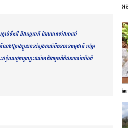
អច
្សារភ្ជាប់ទឹកដី និងធម្មជាតិ ដែលមានទាំងការដាំ
ងបំណងឱ្យបងប្អូនបានស្វែងយល់ពីធនធានធម្មជាតិ បម្រែ
ទ្ធិពលដូចម្ដេចខ្លះដល់អាជីវកម្មអតិថិជនរបស់យើងក៏
ដំណា