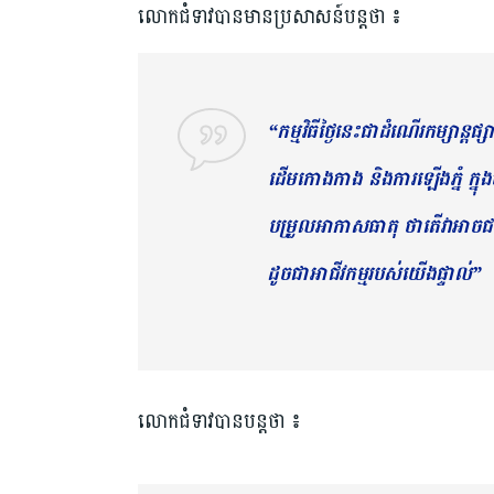
លោកជំទាវបានមានប្រសាសន៍បន្តថា ៖
“កម្មវិធីថ្ងៃនេះជាដំណើរកម្សាន្តផ
ដើមកោងកាង និងការឡើងភ្នំ ក្នុ
បម្រួលអាកាសធាតុ ថាតើវាអាចជះឥ
ដូចជាអាជីវកម្មរបស់យើងផ្ទាល់”
លោកជំទាវបានបន្តថា ៖