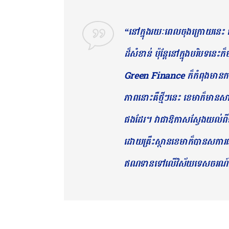
“នៅក្នុងរយៈពេលចុងក្រោយនេះ
ដ៏សំខាន់ ប៉ុន្តែនៅក្នុងបរិបទនេះ
Green Finance ក៏កំពុងមានក
ភាពនោះគឺថ្មីៗនេះ ខេមាក៏មានសាខា
ផងដែរ។ វាជាឱកាសស្វែងយល់ពីទី
ដោយគ្រឹះស្ថានខេមាក៏បានសការ
ឥណទានទៅលើវិស័យទេសចរណ៍