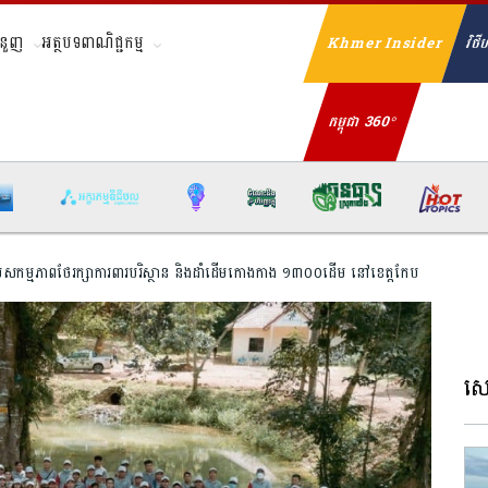
ំនួញ
អត្ថបទពាណិជ្ជកម្ម
Khmer Insider
វិថីហ
Se
កម្ពុជា 360°
ចូលរួមសកម្មភាពថែរក្សាការពារបរិស្ថាន និងដាំដើមកោងកាង ១៣០០ដើម នៅខេត្តកែប
សេដ