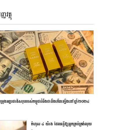
ញ្ញវត្ថុ
បម្រុងអន្តរជាតិសរុបរបស់កម្ពុជារំពឹងថានឹងកើនឡើងនៅឆ្នាំ២០២៤
កំហុស ៤ យ៉ាង ដែលធ្វើឱ្យអ្នកគ្រប់គ្រង់លុយ