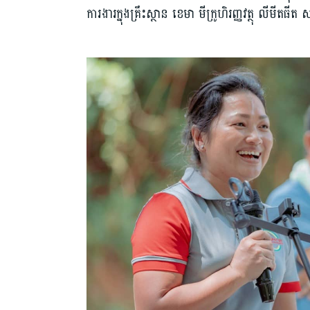
ការងារក្នុងគ្រឹះស្ថាន ខេមា មីក្រូហិរញ្ញវត្ថុ លីមី