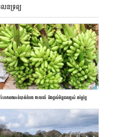
លនទ្រព្យ
ំចេកពងមាន់បាត់ដំបង ងាយដាំ និងផ្ដល់ទិន្នផលខ្ពស់ តម្លៃថ្លៃ