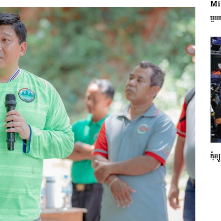
Mic
មួយ
កំុព