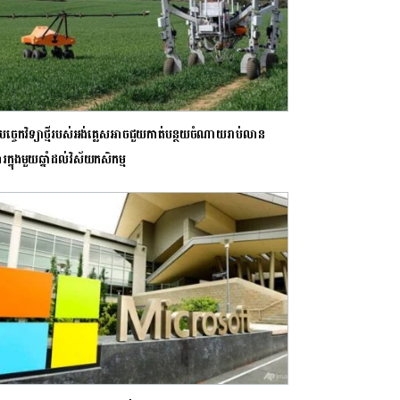
ូតបច្ចេកវិទ្យាថ្មីរបស់អង់គ្លេសអាចជួយកាត់បន្ថយចំណាយរាប់លាន
លារក្នុងមួយឆ្នាំដល់វិស័យកសិកម្ម