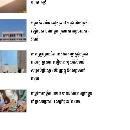
មិនបានល្អ!
អត្រាកំណើនសេដ្ឋកិច្ចនៅកម្ពុជានឹងបន្តកើន
ឡើងខ្ពស់ ខណៈប្រព័ន្ធធនាគារបន្តមានភាព
រឹងមាំ
ការផ្សព្វផ្សាយចំណេះដឹងហិរញ្ញវត្ថុជូនប្រជា
ពលរដ្ឋ ក្លាយជារបៀបវារៈមួយដ៏សំខាន់
សម្រាប់គ្រឹះស្ថានហិរញ្ញវត្ថុ និងសង្គមជាតិ
កម្ពុជា
តម្រូវការកម្ចីឥណទាន​ បាននឹងកំពុងពង្រីកខ្លួន
គាំទ្រសកម្មភាព សេដ្ឋកិច្ច​នៅជនបទ