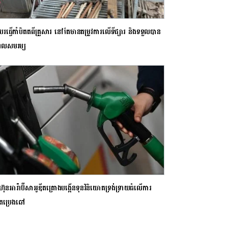
បរធ្វើកាំបិតតពីគ្រួសារ នៅតែមានតម្រូវការលើទីផ្សារ និងទទួលបាន
ូលសមរម្យ
មហ៊ុនអារ៉ាប៊ីសាអូឌីតគ្រោងបង្កើនទុនវិនិយោគទ្រង់ទ្រាយធំលើការ
តប្រេងឆៅ