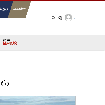
ិរញ្ញវត្ថុ
មរតកគំនិត
arch for:
្ឋកិច្ច