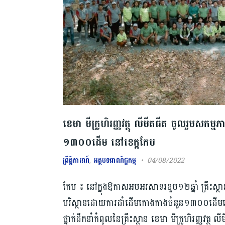
ខេមា មីក្រូហិរញ្ញវត្ថុ លីមីតធីត ចូលរួមសកម
១៣០០ដើម នៅខេត្តកែប
ព្រឹត្តិការណ៍
,
អត្ថបទពាណិជ្ជកម្ម
04/08/2022
កែប ៖ នៅក្នុងឱកាសអបអរសាទរខួប១២ឆ្នាំ គ្រឹះស្ថាន 
បរិស្ថានដោយការដាំដើមកោងកាងចំនួន១៣០០ដើមនៅក្រុ
ថ្នាក់ដឹកនាំកំពូលនៃគ្រឹះស្ថាន ខេមា មីក្រូហិរញ្ញវត្ថុ 