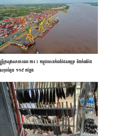
មន្ដ្រីក្រសួងសាធារណៈការ ៖ កម្ពុជាមានកំពង់ផែសមុទ្រ និងកំពង់ផែ
េសរុបចំនួន ១១៩ កន្លែង