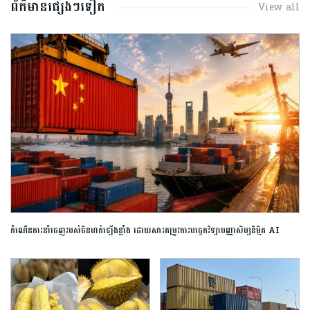
ព័ត៌មានផ្សេងៗទៀត
View all
កំណើនការនាំចេញរបស់ចិនហក់ឡើងខ្លាំង ដោយសារតម្រូវការបច្ចេកវិទ្យាបញ្ញាសិប្បនិម្មិត AI