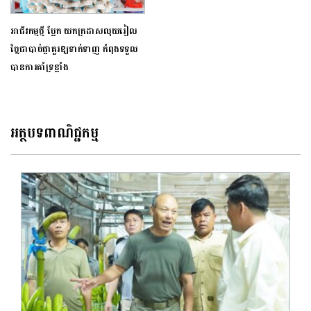
អាជីវកម្មថ្មី ប្លែក យកក្រដាសលុយរៀល
ច្នៃជាបាច់ផ្កាគួរឱ្យទាក់ទាញ កំពុងទទួល
បានការគាំទ្រខ្លាំង
អត្ថបទពាណិជ្ជកម្ម