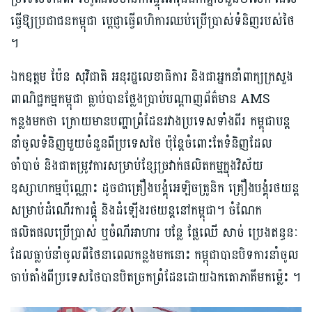
ធ្វើឱ្យប្រជាជនកម្ពុជា ប្តេជ្ញាធ្វើពហិការឈប់ប្រើប្រាស់​ទំនិញរបស់ថៃ
។
ឯកឧត្តម ប៉ែន សុវិជាតិ អនុរដ្ឋលេខាធិការ និងជាអ្នក​នាំពាក្យ​ក្រសួង​
ពាណិជ្ជកម្មកម្ពុជា ​ធ្លាប់​បាន​ថ្លែង​ប្រាប់​បណ្ដាញ​ព័ត៌មាន ​AMS
កន្លងមកថា​ ក្រោយមាន​បញ្ហា​ព្រំដែន​រវាងប្រទេស​ទាំងពីរ កម្ពុជា​បន្ត​
នាំចូល​ទំនិញមួយចំនួនពីប្រទេសថៃ ប៉ុន្តែចំពោះតែ​ទំនិញដែល
ចាំបាច់​ និងជា​តម្រូវការ​សម្រាប់​ខ្សែច្រវាក់​ផលិតកម្ម​ក្នុងវិស័យ
ឧស្សាហកម្មប៉ុណ្ណោះ ដូចជា​គ្រឿង​បង្គុំ​អេឡិ​ច​ត្រូនិក​ គ្រឿ​ងបង្គុំ​រថយន្ត
សម្រាប់ដំណើរការ​ផ្គុំ និងដំឡើ​ងរថយន្ត​នៅកម្ពុជា។ ចំណែក
ផលិតផល​ប្រើប្រាស់​ ឬ​ចំណី​​អាហារ​ បន្លែ ផ្លែឈើ សាច់ ប្រេង​ឥន្ធនៈ
ដែលធ្លាប់​នាំចូលពីថៃ​នាពេល​កន្លងមកនោះ កម្ពុជា​បាន​បិទការ​នាំចូល​
ចាប់តាំងពីប្រទេសថៃបាន​បិតច្រក​​ព្រំដែនដោយ​ឯកតោភាគី​មកម្ល៉េះ ។