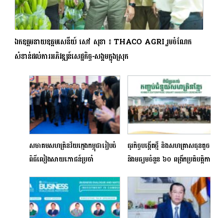
ឯកឧត្តមនាយឧត្តមសេនីយ៍ សៅ សុខា ៖ THACO AGRI រួមចំណែក
សំខាន់ដល់ការអភិវឌ្ឍន៍សេដ្ឋកិច្ច-សង្គមក្នុងស្រុក
សមាគមសហគ្រិនវ័យក្មេងកម្ពុជារៀបចំ
ធុរកិច្ចបង្កើតថ្មី និងសហគ្រាសធុនតូច
ពិធីលៀងសាយភោជន៍ប្រចាំ
និងមធ្យមចំនួន ៦០ ពង្រីកប្រតិបត្ដិការ
ឆ្នាំ២០២៣ក្រោមអធិបតីភាពរបស់ឯក
អាជីវកម្មតាមរយៈកញ្ចប់
ឧត្តមបណ្ឌិត ហ៊ុន ម៉ាណែត
ជំនួយសហគ្រិនខ្មែរ