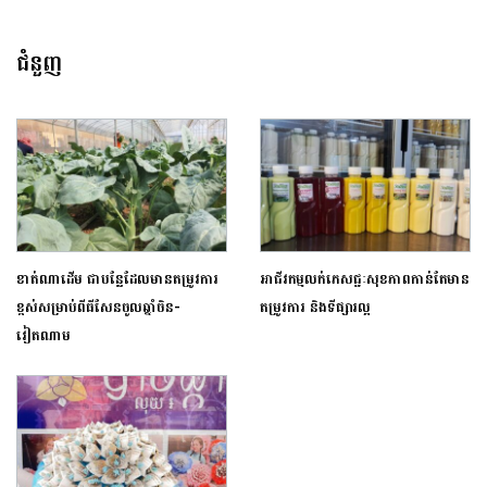
ជំនួញ
ខាត់ណាដើម ជាបន្លែដែលមានតម្រូវការ
អាជីវកម្មលក់ភេសជ្ជៈសុខភាពកាន់តែមាន
ខ្ពស់សម្រាប់ពីធីសែនចូលឆ្នាំចិន-
តម្រូវការ និងទីផ្សារល្អ
វៀតណាម