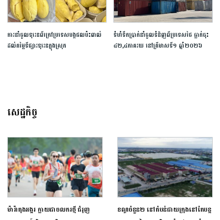
ការនាំចូលទុរេនពីក្រៅប្រទេសបង្កផលប៉ះពាល់
ទំហំទឹកប្រាក់នាំចូលទំនិញពីប្រទេសថៃ ធ្លាក់ចុះ
ដល់តម្លៃទីផ្សារទុរេនក្នុងស្រុក
៤២,៤ភាគរយ នៅត្រីមាស​ទី១ ឆ្នាំ២០២៦
សេដ្ឋកិច្ច
ម៉ារ៉ាតុង​អង្គរ​ ក្លាយជា​ចលករ​ថ្មី​ ​ជំរុញ​
ខណ្ឌចំនួន២ នៅតំបន់​ជាយក្រុង​នៅតែបន្ត