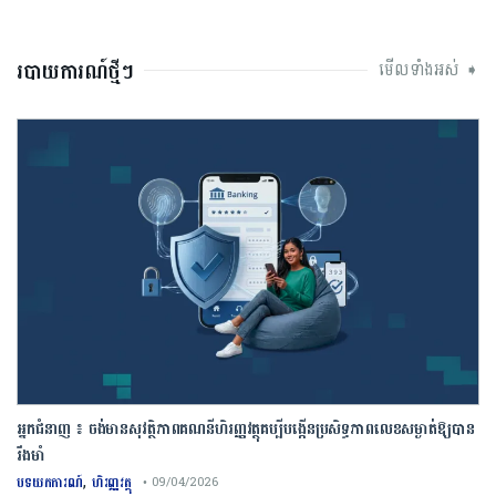
របាយការណ៍ថ្មីៗ
មើលទាំងអស់ ➧
អ្នកជំនាញ ៖ ចង់មានសុវត្ថិភាពគណនីហិរញ្ញវត្ថុគប្បីបង្កើនប្រសិទ្ធភាពលេខសម្ងាត់ឱ្យបាន
រឹងមាំ
,
បទយកការណ៍
ហិរញ្ញវត្ថុ
• 09/04/2026