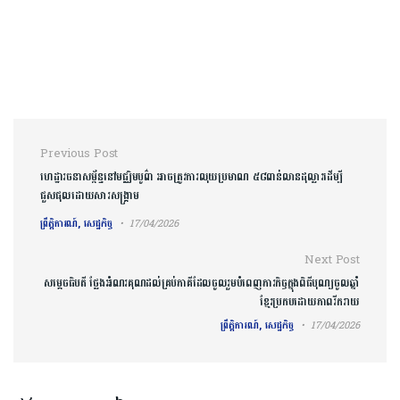
Post navigation
Previous Post
ហេដ្ឋារចនាសម្ព័ន្ធនៅមជ្ឈិមបូព៌ា អាចត្រូវការលុយប្រមាណ ៥៨ពាន់លានដុល្លារដើម្បី
ជួសជុលដោយសារសង្គ្រាម
ព្រឹត្តិការណ៍, សេដ្ឋកិច្ច
17/04/2026
Next Post
សម្តេចធិបតី ថ្លែងអំណរគុណដល់គ្រប់ភាគីដែលចូលរួមបំពេញភារកិច្ចក្នុងពិធីបុណ្យចូលឆ្នាំ
ខ្មែរប្រកបដោយភាពរីករាយ
ព្រឹត្តិការណ៍, សេដ្ឋកិច្ច
17/04/2026