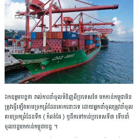
ឯកឧត្តម​បន្ត​ថា រាល់ការ​នាំចូល​ទំនិញពីប្រទេសថៃ ​មកកាន់​កម្ពុជា​មិន
ត្រូវ​ធ្វើឡើងតាមច្រក​ព្រំដែនគោកនោះទេ ដោយអ្នកនាំចូល​ត្រូវនាំចូល​
តាម​ច្រកព្រំដែន​ទឹក ( កំពង់ផែ ) ឬដឹកទៅកាន់​ប្រទេសទី៣ ទើប​នាំ
ចូលបន្តមកកាន់​កម្ពុជា​បន្ត ។