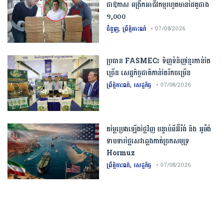
ជាឱកាស ពង្រីកអាជីវកម្មរហូតមានដៃគូជាង
១,០០០
,
ជំនួញ
ព្រឹត្តិការណ៍
• 07/08/2026
ប្រធាន​​ ​FASMEC​៖​ ​ទិញ​ទំនិញ​ខ្មែរ​កាន់តែ​
ច្រើន​ ​សេដ្ឋកិច្ច​ជាតិ​កាន់តែ​រីកចម្រើន​
,
ព្រឹត្តិការណ៍
សេដ្ឋកិច្ច
• 07/08/2026
តម្លៃប្រេងឡើងថ្លៃវិញ បន្ទាប់ពីអ៊ីរ៉ង់ និង អូម៉ង់
ទាមទារថ្លៃសេវាឆ្លងកាត់ច្រកសមុទ្រ
Hormuz
,
ព្រឹត្តិការណ៍
សេដ្ឋកិច្ច
• 07/08/2026