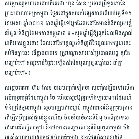
សម្ដេចអគ្គ​មហា​សេនា​បតីតេជោ ហ៊ុន សែន ប្រធានព្រឹទ្ធសភានៃ
ព្រះរាជាណាចក្រកម្ពុជា​ ថ្លែង​នៅក្នុងសារ​សំឡេងកាលពីយប់ថ្ងៃទី​១៥
ខែមេសា ឆ្នាំ២០២៦ បានផ្តាំផ្ញើទៅអ្នកដែលនៅតែមានគំនិតលួចបន្លំ
នាំចូលទំនិញថៃមកកាន់កម្ពុជាថា ​៖ «សូមផ្តាំផ្ញើឱ្យពួកដែលមិនស្គាល់
ជាតិរបស់ខ្លួននោះ ដែលនៅតែបន្តលួចទំនិញពីថៃចូលមកកម្ពុជានេះ
គប់គិតគ្នានេះ តើខ្លាចបាបទេ ត្រូវបណ្តាសារបស់ប្រជាពលរដ្ឋ គួរតែ
បញ្ឈប់ទៅ ឥលូវទាន់ថ្ងៃវរៈឡើងស័កនៃបុណ្យចូលឆ្នាំនេះ នាំគ្នា
បញ្ឈប់ទៅ»។
សម្ដេចតេជោ ហ៊ុន សែន បានបញ្ជាក់ទៀតថា សូមកុំសង្ឃឹមទៅលើកា
របើកច្រកព្រំដែនកម្ពុជា-ថៃ ហើយសូមឱ្យអ្នកទាំងឡាយណាដែលនាំ
ទំនិញថៃចូលកម្ពុជា សូមបញ្ឈប់ជាបន្ទាន់ កម្ពុជាមានទំនិញគ្រប់គ្រាន់
ដើម្បីប្រើប្រាស់ផ្ទាល់ខ្លួនហើយ មិនចាំបាច់មានទំនិញមកពីប្រទេស
ដែលគេរឹតត្បិតកម្ពុជា និងថាមានគេលួចរត់ពន្ធទំនិញចូលកម្ពុជា ចឹង
ទេសុំសហការខាងកម្ពុជាទប់ស្កាត់កម្ពុជា ខាងថៃទប់ស្កាត់ខាងថៃ