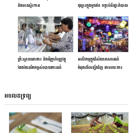
និងមានស្ថិរភាព
ដុល្លារក្នុងមួយខែ បន្ទាប់ពីរដ្ឋាភិបាល
ដាក់ចេញវិធានការចំនួន ២ នេះ
គ្រឹះស្ថានធនាគារ និងមីក្រូហិរញ្ញវត្ថុ
អាជីវកម្មក្នុងវិស័យទេសចរណ៍
តែងតែលើកកម្ពស់របាយការណ៍
កំពុងងើបឡើងវិញ តាមរយៈការ
ឥណទាន និងការវាយតម្លៃឥណទាន
ទទួលកម្ចីពីធនាគារ និងគ្រឹះ
ស្ថានមីក្រូហិរញ្ញវត្ថុ
អចលនទ្រព្យ