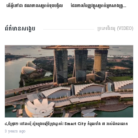
្លះ មុនសម្រេចចិត្តខ្ចីលុយនៅធនាគារ?
តើអ្វីទៅជា​ ឥណទានសម្រាប់ទុនបង្វិល
ផែនការហិរញ្ញវត្ថុសម្រាប់អ្នកសាងគ្រួសារថ្មីថ្មោង
ព័ត៌មានសង្ខេប
ប្រភេទវីដេអូ (VIDEO)
៤,ទីក្រុង២ នៅអាស៊ី ស្ថិតក្នុងបញ្ជីទីក្រុងឆ្លាតវៃ Smart City កំពូលទាំង ៧ របស់ពិភពលោក
3 years ago