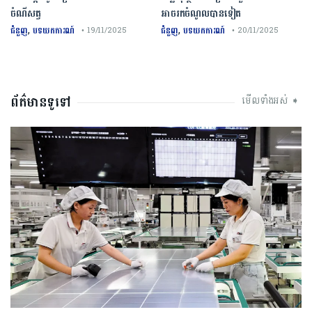
ចំណីសត្វ
អាចរកចំណូលបានទៀត
,
,
ជំនួញ
បទយកការណ៍
ជំនួញ
បទយកការណ៍
• 19/11/2025
• 20/11/2025
ព័ត៌មានទូទៅ
មើលទាំងអស់ ➧