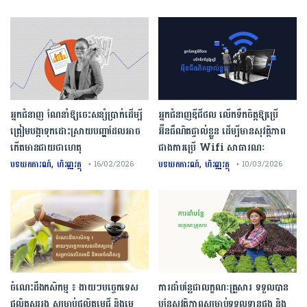
អ្នកជំនាញ ណែនាំឱ្យចេះសន្សំប្រាក់ដើម្បី
អ្នកជំនាញឌីជីថល លើកទឹកចិត្តឱ្យប្រើ
ត្រៀមបង្កាទុកដោះស្រាយបញ្ហាដែលអាច
អ៊ីនធឺណិតផ្ទាល់ខ្លួន ដើម្បីមានសុវត្ថិភាព
កើតមានជាយថាហេតុ
ជាងការប្រើ Wifi​ សាធារណៈ
,
,
បទយកការណ៍
ហិរញ្ញវត្ថុ
បទយកការណ៍
ហិរញ្ញវត្ថុ
• 16/02/2026
• 10/03/2026
ចំណេះដឹងកសិកម្ម ៖ ងាយៗបច្ចេកទេស
ការដាំបន្លែជាលក្ខណៈគ្រួសារ ទទួលបាន
ផលិតស្កររងូ សម្រាប់ផលិតមេជី និងមេ
បន្លែសុវត្ថិភាពសម្រាប់ទទួលទានផង និង