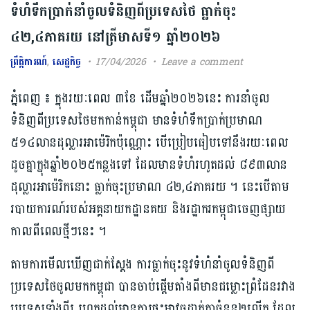
ទំហំទឹកប្រាក់នាំចូលទំនិញពីប្រទេសថៃ ធ្លាក់ចុះ
៤២,៤ភាគរយ នៅត្រីមាស​ទី១ ឆ្នាំ២០២៦
ព្រឹត្តិការណ៍
,
សេដ្ឋកិច្ច
17/04/2026
Leave a comment
ភ្នំពេញ ៖ ក្នុងរយៈពេល ៣ខែ ដើមឆ្នាំ២០២៦នេះ ការ​នាំចូល
ទំនិញពីប្រទេស​ថៃមកកាន់កម្ពុជា​ មានទំហំទឹកប្រាក់ប្រមាណ
៥១៤លានដុល្លារអាម៉េរិកប៉ុណ្ណោះ បើប្រៀបធៀបទៅនឹ​ងរយៈពេល
ដូចគ្នា​ក្នុងឆ្នាំ២០២៥​កន្លងទៅ​ ដែលមានទំហំរហូតដល់ ៨៩៣លាន
ដុល្លារអាម៉េរិកនោះ ធ្លាក់​ចុះ​ប្រមាណ ៤២,៤ភាគរយ ។ នេះបើតាម
របាយការណ៍របស់អគ្គនាយកដ្ឋានគយ និងរដ្ឋាករ​កម្ពុជា​ចេញផ្សាយ
កាលពីពេល​ថ្មីៗនេះ ។
តាមការមើលឃើញជាក់ស្ដែង ការធ្លាក់ចុះនូវទំហំ​នាំចូលទំនិញពី
ប្រទេសថៃចូលមកកម្ពុជា បានចាប់ផ្ដើម​តាំងពីមានជម្លោះព្រំដែន​រវាង
ប្រទេសទាំងពីរ រហូតដល់​មានការផ្ទុះអាវុធ​ដាក់គ្នា​ចំនួន​២លើក​ ដែល