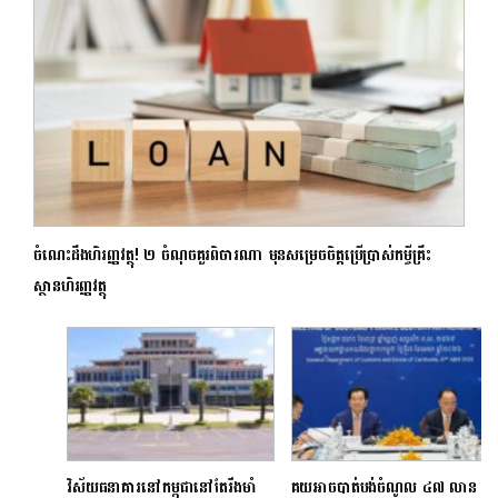
ចំណេះដឹងហិរញ្ញវត្ថុ! ២ ចំណុចគួរពិចារណា មុនសម្រេចចិត្តប្រើប្រាស់កម្ចីគ្រឹះ
ស្ថានហិរញ្ញវត្ថុ
វិស័យធនាគារនៅកម្ពុជានៅតែរឹងមាំ
គយអាចបាត់បង់ចំណូល ៤៧ លាន