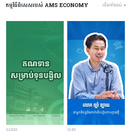
កម្មវិធីពិសេសរបស់ AMS ECONOMY
មើលទាំងអស់ ➧
S2:E25
S1:E5
S