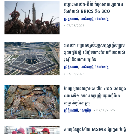
ជម្លោះ​អាមេរិក​-​អ៊ីរ៉ង់​ ​កំពុង​សាកល្បង​ភាព​
រឹងមាំ​របស់​ ​BRICS​ ​និង​ ​SCO​
,
ព្រឹត្តិការណ៍
អាជីវកម្មថ្មី និងនវានុវត្ត
• 07/08/2026
​អាមេរិក​ ពង្រាងច្បាប់​យុទ្ធសាស្ត្រ​ធ្វើ​សង្គ្រាម​
នុយក្លេអ៊ែរ​ថ្មី ដើម្បីទប់ការគំរាមកំហែងរបស់​
រុស្ស៊ី និងមហាយក្សចិន
,
ព្រឹត្តិការណ៍
អាជីវកម្មថ្មី និងនវានុវត្ត
• 07/08/2026
កែប​ប្រមូល​ផល​ក្តាម​សេះ​ជិត​ ​៤០០ ​តោន​ក្នុង​
ឆមាស​ទី​១​ ​ខណៈ​ខេត្ត​ត្រៀម​ចុះបញ្ជី​ម៉ាក​
សម្គាល់​ភូមិសាស្ត្រ​
,
ព្រឹត្តិការណ៍
សេដ្ឋកិច្ច
• 07/08/2026
សហគ្រិនក្នុងវិស័យ MSME ប្រែក្លាយវិបត្តិ