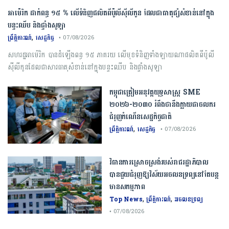
អាម៉េរិក ដាក់ពន្ធ ១៥ % លើទំនិញផលិតពីប៉ូលីស៊ីលីកូន ដែលជាធាតុផ្សំសំខាន់នៅក្នុង
បន្ទះឈីប និងផ្ទាំងសូឡា
,
ព្រឹត្តិការណ៍
សេដ្ឋកិច្ច
• 07/08/2026
សហរដ្ឋអាម៉េរិក បានដំឡើងពន្ធ ១៥ ភាគរយ លើមុខទំនិញទាំងឡាយណាផលិតពីប៉ូលី
ស៊ីលីកូនដែលជាសារធាតុសំខាន់នៅក្នុងបន្ទះឈីប និងផ្ទាំងសូឡា
កម្ពុជា​ត្រៀមអនុវត្ត​យុទ្ធសាស្ត្រ​ ​SME​ ​
២០២៦​-​២០៣០​ រំពឹងថានឹងក្លាយ​ជា​ចលករ​
ជំរុញ​កំណើន​សេដ្ឋកិច្ច​ជាតិ​
,
ព្រឹត្តិការណ៍
សេដ្ឋកិច្ច
• 07/08/2026
វិធានការស្រោចស្រង់របស់រាជរដ្ឋាភិបាល​
បាន​ជួយ​ជំរុញឱ្យវិស័យ​អចលនទ្រព្យនៅតែបន្ត​
មានសកម្មភាព
,
,
Top News
ព្រឹត្តិការណ៍
អចលនទ្រព្យ
• 07/08/2026