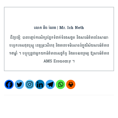
លោក អ៊ិច ណែត | Mr. Ich Neth
ជីវប្រវត្តិ: បានបញ្ចប់​ការ​សិក្សា​ផ្នែកទំនាក់ទំនង​សង្គម និងសារព័ត៌មាន​​នៃសាលា​
បច្ចេកទេស​ដុន​បូស្កូ ខេត្តព្រះ​សីហនុ និងមានបទពិសោធន៍​ក្នុងវិស័យ​សារព័ត៌មាន​
១៣ឆ្នាំ ។ បច្ចុប្បន្នជា​អ្នកយកព័ត៌មាន​សេដ្ឋកិច្ច និងអចលនទ្រព្យ​ ឱ្យសារព័ត៌មាន
AMS Economy ។​