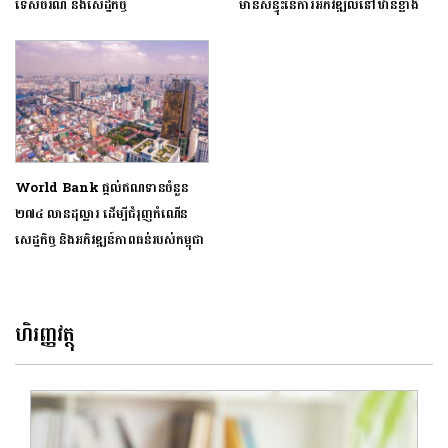
ទេសចរណ៍​ ​និង​សេដ្ឋកិច្ច​
មានសន្ទុះនៃការអភិវឌ្ឍលំនៅឋានខ្លាំង​
World Bank ផ្តល់​ឥណទានចំនួន
២៧៤ លានដុល្លារ ដើម្បីជំរុញកំណើ​ន​
សេដ្ឋកិច្ច ​និង​អភិវឌ្ឍ​ន៍ភាពធន់របស់កម្ពុជា
ហិរញ្ញវត្ថុ