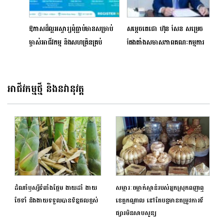
ឱកាសដ៏ល្អអស្ចារ្យពុំធ្លាប់មានសម្រាប់
សម្ដេចតេជោ ហ៊ុន សែន សម្រេច
ម្ចាស់អាជីវកម្ម និងសហគ្រិនគ្រប់
តែងតាំងសមាសភាពគណៈកម្មការ
រូបមកជួប និងស្តាប់កិច្ចពិភាក្សាពី
ជាតិប្រយុទ្ធនឹងជំងឺកូវីដ-19ជាផ្លូវការ
សំណាក់គណៈរដ្ឋមន្រ្តីជាច្រើនរូប
អាជីវកម្មថ្មី និងនវានុវត្ត
ដំណាំឫស្សីទំពាំងផ្អែម ងាយដាំ ងាយ
សម្ភារៈចម្លាក់ស្ពាន់របស់អ្នកស្រុកពញាឮ
ថែទាំ និងងាយទទួលបានទិន្នផលខ្ពស់
ខេត្តកណ្តាល នៅតែបន្តមានតម្រូវការទី
ផ្សារមិនសាបសូន្យ