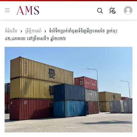
ព្រឹត្តិការណ៍
ទំហំទឹកប្រាក់នាំចូលទំនិញពីប្រទេសថៃ ធ្លាក់ចុះ
៤២,៤ភាគរយ នៅត្រីមាស​ទី១ ឆ្នាំ២០២៦