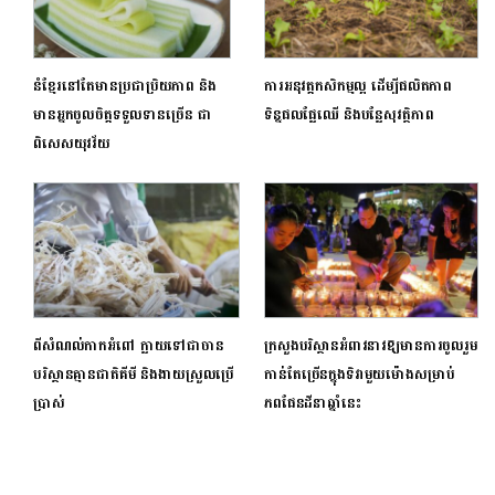
នំខ្មែរនៅតែមានប្រជាប្រិយភាព និង
ការអនុវត្តកសិកម្មល្អ ដើម្បីផលិតភាព
មានអ្នកចូលចិត្តទទួលទានច្រើន ជា
ទិន្នផលផ្លែឈើ និងបន្លែសុវត្ថិភាព
ពិសេសយុវវ័យ
ពីសំណល់កាកអំពៅ ក្លាយទៅជាចាន
ក្រសួងបរិស្ថានអំពាវនាវឱ្យមានការចូលរួម
បរិស្ថានគ្មានជាតិគីមី និងងាយស្រួលប្រើ
កាន់តែច្រើនក្នុងទិវាមួយម៉ោងសម្រាប់
ប្រាស់
ភពផែនដីនាឆ្នាំនេះ