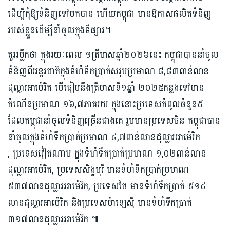
ដើម្បីកុំឱ្យទំនិញទៅមកបាន ហើយកម្ពុជា មានឱកាសផលិតទំនិញ
របស់ខ្លួនដើម្បីនាំចូលក្នុងទីផ្សារ។
គួរ​រម្លឹកថា ក្នុង​រយៈពេល​ ១ត្រីមាស​ឆ្នាំ២០២៦នេះ កម្ពុជា​បាននាំចូល
ទំនិញពីអន្តរជាតិក្នុងទំហំទឹកប្រាក់​សរុបប្រមាណ ៨,៨៣​ពាន់​លាន
ដុល្លារអាម៉េរិក​ បើធៀបនឹង​ត្រីមាសទី១ឆ្នាំ ២០២៥កន្លងទៅ​មាន
កំណើន​ប្រមាណ ១៦,៧​ភាគរយ ក្នុងនោះ​ប្រទេស​កំពូល​ចំនួន៥ ​
ដែលកម្ពុជា​នាំចូលទំនិញច្រើនជាង​គេ រួម​មានប្រទេស​ចិន កម្ពុជាបាន
នាំចូល​ក្នុងទំហំទឹកប្រាក់​ប្រមាណ ៤,៧​ពាន់​លានដុល្លារអាម៉េរិក​
, ប្រទេស​វៀតណាម ក្នុង​ទំហំទឹកប្រាក់​ប្រមាណ ​១,០២ពាន់លាន
ដុល្លារអាម៉េរិក, ប្រទេស​សិង្ហបុរី មានទំហំទឹកប្រាក់​ប្រមាណ​
៥៣៧លាន​ដុល្លារអាម៉េរិក, ប្រទេសថៃ មានទំហំទឹកប្រាក់ ៥១៤​
លានដុល្លារអាម៉េរិក និង​ប្រទេសម៉ាឡេស៊ី​ មានទំហំទឹកប្រាក់
៣១៧លានដុល្លារអាម៉េរិក ៕