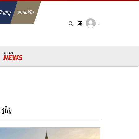
ិរញ្ញវត្ថុ
មរតកគំនិត
arch for:
្ឋកិច្ច