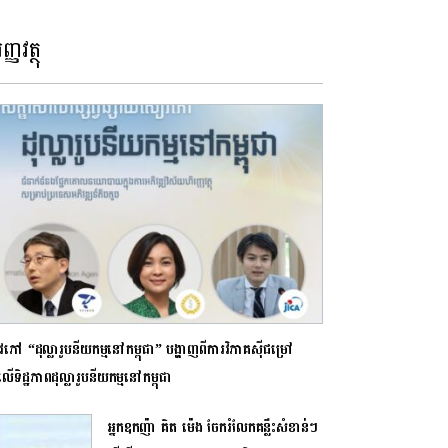
ញ្ញវត្ថុ
ភៅ “ដុល្លារូបនីយកម្មនៅកម្ពុជា” បង្ហាញពីការវិភាគស៊ីជម្រៅ
ទិដ្ឋភាពដុល្លារូបនីយកម្មនៅកម្ពុជា
អ្នកឧកញ៉ា គិត ម៉េង ចែករំលែកគន្លឹះសំខាន់ៗ