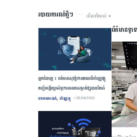
របាយការណ៍ថ្មីៗ
មើលទាំងអស់ ➧
ព័ត៌មានទូទ
អ្នកជំនាញ ៖ ចង់មានសុវត្ថិភាពគណនីហិរញ្ញវត្ថុ
គប្បីបង្កើនប្រសិទ្ធភាពលេខសម្ងាត់ឱ្យបានរឹងមាំ
,
បទយកការណ៍
ហិរញ្ញវត្ថុ
• 09/04/2026