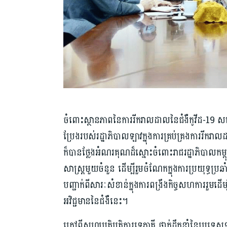
ចំពោះស្ថានភាពនៃការរីករាលដាលនៃជំងឺកូវីដ-19 សម្តេ
ប្រែងរបស់រដ្ឋាភិបាលឡាវក្នុងការគ្រប់គ្រងការរីក
ក៏បានថ្លែងអំណរគុណដ៏ស្មោះចំពោះរាជរដ្ឋាភិបាលកម្ព
សាស្ត្រមួយចំនួន ដើម្បីរួមចំណែកក្នុងការប្រយុទ្ធប្រ
បញ្ជាក់ពីសារៈសំខាន់ក្នុងការពង្រឹងកិច្ចសហការរួមដើ
អវិជ្ជមាននៃជំងឺនេះ។
ក្រៅពីសហប្រតិបត្តិការទ្វេភាគី ថ្នាក់ដឹកនាំនៃប្រទេសទាំង