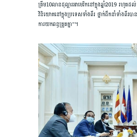
ត្រឹម10លានដុល្លារអាមេរិកនៅក្នុងឆ្នាំ2019 រហូតដល់
វិនិយោគនៅក្នុងប្រទេសទាំងពីរ ថ្នាក់ដឹកនាំទាំងពី
ការយកពន្ធត្រួតគ្នា”។