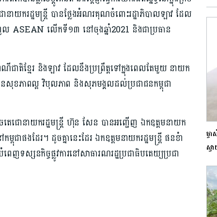
េជោនាយករដ្ឋមន្រ្តី បានថ្លែងអំណរគុណចំពោះរដ្ឋាភិបាលឡាវ ដែល
្ចប្រជុំកំពូល ASEAN លើកទី១៣ នៅចុងឆ្នាំ2021 និងជាប្រធាន
ប្រពៃណីជាតិខ្មែរ និងឡាវ ដែលនឹងប្រព្រឹត្តទៅក្នុងពេលតែមួយ នាយក
លបានសុខភាពល្អ វិបុលភាព និងសុភមង្គលដល់ប្រជាជនកម្ពុជា
្តេចតេជោនាយករដ្ឋមន្រ្តី ហ៊ុន សែន បានអញ្ជើញ ឯកឧត្តមនាយក
ម្ចា
ារនៅកម្ពុជាផងដែរ។ ដូចគ្នានេះដែរ ឯកឧត្តមនាយករដ្ឋមន្ត្រី ផនខំា
ស្វា
ំពេញទស្សនកិច្ចផ្លូវការនៅសាធារណរដ្ឋប្រជាធិបតេយ្យប្រជា