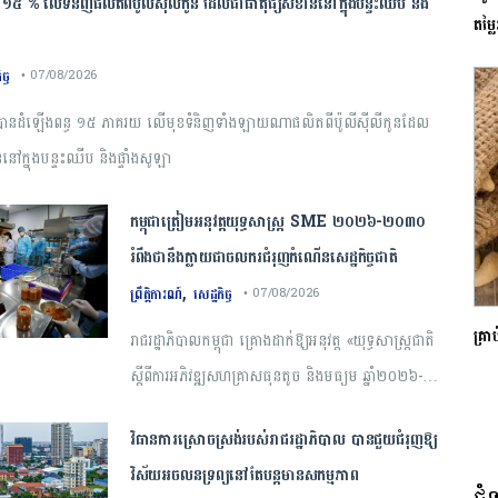
្ធ ១៥ % លើទំនិញផលិតពីប៉ូលីស៊ីលីកូន ដែលជាធាតុផ្សំសំខាន់នៅក្នុងបន្ទះឈីប និង
តម្ល
ច្ច
• 07/08/2026
ក បានដំឡើងពន្ធ ១៥ ភាគរយ លើមុខទំនិញទាំងឡាយណាផលិតពីប៉ូលីស៊ីលីកូនដែល
នៅក្នុងបន្ទះឈីប និងផ្ទាំងសូឡា
កម្ពុជា​ត្រៀមអនុវត្ត​យុទ្ធសាស្ត្រ​ ​SME​ ​២០២៦​-​២០៣០​
រំពឹងថានឹងក្លាយ​ជា​ចលករ​ជំរុញ​កំណើន​សេដ្ឋកិច្ច​ជាតិ​
,
ព្រឹត្តិការណ៍
សេដ្ឋកិច្ច
• 07/08/2026
គ្រា
រាជ​រដ្ឋាភិបាល​កម្ពុជា​ ​គ្រោង​ដាក់​ឱ្យ​អនុវត្ត​ «​យុទ្ធសាស្ត្រ​ជាតិ​
ស្តីពី​ការ​អភិវឌ្ឍ​សហគ្រាស​ធុន​តូច​ និង​មធ្យម​ ឆ្នាំ​២០២៦​-​
២០៣០​» ​ក្នុង​ពេល​ឆាប់​ៗ​ខាងមុខ​ ​ដោយ​រំពឹង​ថា​នឹង​ក្លាយជា​
វិធានការស្រោចស្រង់របស់រាជរដ្ឋាភិបាល​ បាន​ជួយ​ជំរុញឱ្យ
ក្របខណ្ឌ​គោលនយោបាយ​ដ៏​សំខាន់​ ​សម្រាប់​ពង្រឹង​
វិស័យ​អចលនទ្រព្យនៅតែបន្ត​មានសកម្មភាព
សមត្ថភាព​ប្រកួតប្រជែង​របស់​សហគ្រាស​ធុន​តូច​ និង​មធ្យម​