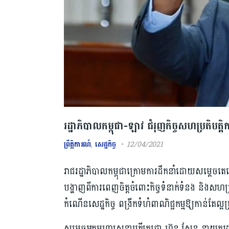
រដ្ឋាភិបាលកម្ពុជា-ឡាវ ជំរុញកិច្ចសហប្រតិបត្តិ
ព្រឹត្តិការណ៍
,
សេដ្ឋកិច្ច
12/04/2021
រាជរដ្ឋាភិបាលកម្ពុជាក្រោមការដឹកនាំដោយសម្ដេចតេ
បង្ហាញពីការពេញ​ចិត្តចំពោះ​កិច្ច​ទំនាក់​ទំនង និងសហប្
កំណើនសេដ្ឋកិច្ច ពង្រីកទំហំពាណិជ្ជកម្មឱ្យកាន់តែល្អ
សម្តេចអគ្គមហាសេនាបតីតេជោ ហ៊ុន សែន នាយករដ្ឋមន្