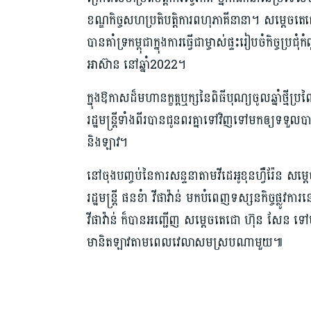
ខណ្ឌកិច្ចសហប្រតិបត្តិការពហុភាគីនានា។ សម្តេចត
បានគាំទ្រកម្ពុជាក្នុងការធ្វើជាម្ចាស់ផ្ទះរៀបចំកិច
អាស៊ាន នៅឆ្នាំ2022។
ក្នុងឱកាសដ៏មហានក្ខត្តឬក្សនៃពិធីបុណ្យចូលឆ្នាំថ្មី
រដ្ឋមន្ត្រីទាំងពីរបានជូនពរគ្នាទៅវិញទៅមកឲ្យទទួ
និងឡាវ។
នៅចុងបញ្ចប់នៃការសន្ទនាតាមវីដេអូខុនហ្វឺរ៉ែន សម
រដ្ឋមន្រ្តី ផនខំា វីផាវ៉ាន់ មកបំពេញទស្សនកិច្ចផ្លូវក
វីផាវ៉ាន់ ក៏បានអញ្ជើញ សម្តេចតេជោ ហ៊ុន សែន ទៅប
មានិតឡាវតាមពេលវេលាសមស្របណាមួយ៕