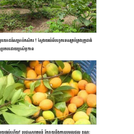
ប្រយោជន៍សម្រាប់កសិករ ! ស្វែងយល់ពីបច្ចេកទេសគ្រប់គ្រងរុក្ខជាតិ
រៃប្រកបដោយប្រសិទ្ធភាព
វគុយដល់ហើយ! ប្រជាសហគមន៍ រីករាយនឹងការប្រមូលផល ខណៈ