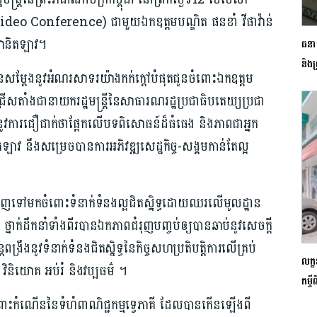
ូ (Video Conference) ជាមួយឯកឧត្តមបណ្ឌិត ផនខាំ វីផាវ៉ាន់
ាមានិតឡាវ។
ធនា
និង
ីបានសម្តែងនូវអំណរសាទរយ៉ាងកក់ក្តៅបំផុតជូនចំពោះឯកឧត្តម
្រើសតាំងជានាយករដ្ឋមន្ត្រីនៃសាធារណរដ្ឋប្រជាធិបតេយ្យប្រជា
នូវការជឿជាក់ថាផ្អែកលើបទពិសោធន៍ដ៏ធំធេង និងភាពជាអ្នក
តឡាវ នឹងសម្រេចបានការអភិវឌ្ឍសេដ្ឋកិច្ច-សង្គមកាន់តែល្អ
តទៅវិញទៅមកចំពោះទំនាក់ទំនងល្អជិតស្និទ្ធដោយឈរលើមូលដ្ឋាន
នាក់ដឹកនាំទាំងពីរបានឯកភាពជំរុញបញ្ចប់ឲ្យបានឆាប់នូវសេចក្តី
រឹងនូវទំនាក់ទំនងជិតស្និទ្ធនៃកិច្ចសហប្រតិបត្តិការលើគ្រប់
លក្
វិនិយោគ អប់រំ និងវប្បធម៌ ។
កម្
ចំពោះកំណើននៃទំហំពាណិជ្ជកម្មទ្វេភាគី ដែលបានកើនឡើងពី