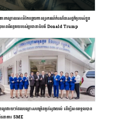
គារកណ្តាលអាម៉េរិកបន្ថយការព្យាករណ៍កំណើនសេដ្ឋកិច្ចរបស់ខ្លួន
ព្រមានពីពន្ធគយរបស់ប្រធានាធិបតី Donald Trump
ខខណ្ឌងាយៗដែលបណ្តាសហគ្រិនគួរស្វែងយល់ ដើម្បីអាចទទួលបាន
ចីពីធនាគារ SME