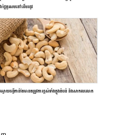
ៃវាថ្លៃគួរសមនៅដើមរដូវ
ប់ស្វាយចន្ធីកាន់តែមានតម្រូវការខ្ពស់ទាំងក្នុងតំបន់ និងសាកលលោក