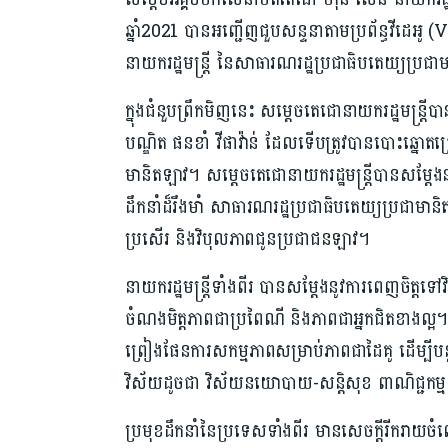
ឆ្នាំ2021 បានអញ្ជើញជួប​សន្ទនា​តាមប្រព័ន្ធវីដេអ
នាយករដ្ឋមន្ត្រី នៃសាធារណរដ្ឋប្រជាធិបតេយ្យប្រជ
ក្នុងជំនួបព្រឹកមិញនេះ សម្តេចតេជោនាយករដ្ឋមន្ត្រ
បណ្ឌិត ផនខាំ វីផាវ៉ាន់ ដែលទើបត្រូវបាន​បោះឆ្នោតជ
មានិតឡាវ។ សម្តេចតេជោនាយករដ្ឋមន្ត្រីបានសម្ដែង
ដឹកនាំដ៏រឹងមាំ សាធារណរដ្ឋប្រជាធិបតេយ្យប្រជាមានិ
ប្រសើរ និងវិបុលភាពជូនប្រជាជនឡាវ។
នាយករដ្ឋមន្ត្រីទាំងពីរ បានសម្ដែងនូវការពេញចិត្
ចំណងមិត្តភាពជាប្រពៃណី និងភាពជាអ្នកជិតខាងល្អ។ ថ្
ព្រៀងផែនការសកម្មភាពសម្រាប់ភាពជាដៃគូ ដើម្បីបន្តពង្
វិស័យដូចជា វិស័យនយោបាយ-សន្តិសុខ ពាណិជ្ជកម្ម 
ប្រមុខដឹកនាំនៃប្រទេសទាំងពីរ មានសេចក្តីរីករាយ