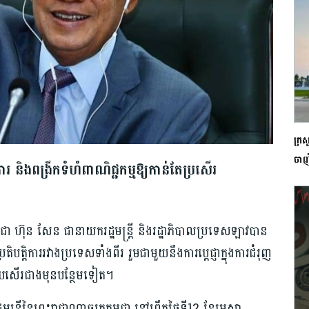
ក្រស
ចាញ់
ការ និងពង្រីកទំហំពាណិជ្ជកម្មឱ្យកាន់តែប្រសើរ
ជោ ហ៊ុន សែន ជានាយករដ្ឋមន្ត្រី និងរដ្ឋាភិបាលប្រទេសឡាវបាន
រតិបត្តិការរវាងប្រទេសទាំងពីរ រួមជាមួយនឹងការប្ដេជ្ញាក្នុងការជំរុញ
​ប្រសើរ​ជាងមុន​បន្ថែមទៀត។
ត្រីនៃព្រះរាជាណាចក្រកម្ពុជា នៅព្រឹកថ្ងៃទី12 ខែមេសា