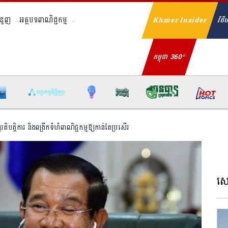
ំនួញ
អត្ថបទពាណិជ្ជកម្ម
Khmer Insider
វិថីហ
Se
កម្ពុជា 360°
រតិបត្តិការ និងពង្រីកទំហំពាណិជ្ជកម្មឱ្យកាន់តែប្រសើរ
សេដ