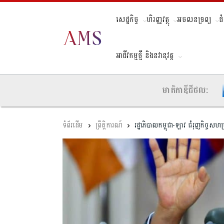
សេដ្ឋកិច្ច
ហិរញ្ញវត្ថុ
អចលនទ្រព្យ
ជ
អាជីវកម្មថ្មី និងនវានុវត្ត
មាតិកាឌីជីថល:
ព្រឹត្តិការណ៍
រដ្ឋាភិបាលកម្ពុជា-ឡាវ ជំរុញកិច្ចសហប្