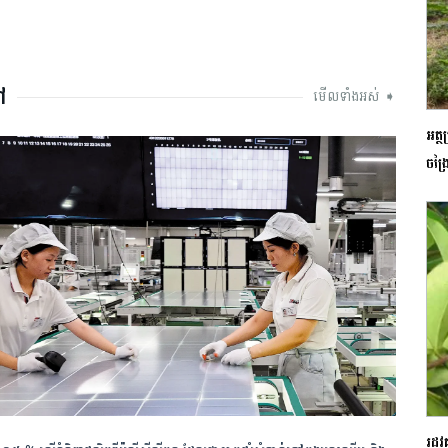
ៅ
មើលទាំងអស់ ➧
អត្ថ
ចង្
រដូ