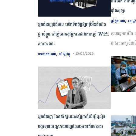
អាម៉េរិក ដាក់ពន
ផ្ទាំងសូឡា
,
ព្រឹត្តិការណ៍
សេដ្ឋកិ
អ្នកជំនាញឌីជីថល លើកទឹកចិត្តឱ្យប្រើអ៊ីនធឺណិត
សហរដ្ឋអាម៉េរិ
ផ្ទាល់ខ្លួន ដើម្បីមានសុវត្ថិភាពជាងការប្រើ Wifi​
ជាសារធាតុសំខាន់
សាធារណៈ
,
បទយកការណ៍
ហិរញ្ញវត្ថុ
• 10/03/2026
អ្នកជំនាញ ណែនាំឱ្យចេះសន្សំប្រាក់ដើម្បីត្រៀម
បង្កាទុកដោះស្រាយបញ្ហាដែលអាចកើតមានជា