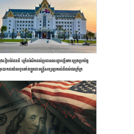
ួងរៀបចំដែនដី ក្រើនរំលឹកដល់ប្រជាពលរដ្ឋបង្កើនការប្រុងប្រយ័ត្ន
បោកជនខិលខូចតាំងខ្លួនជាមន្ត្រីសន្យាប្រគល់ដីដល់ជនក្រីក្រ