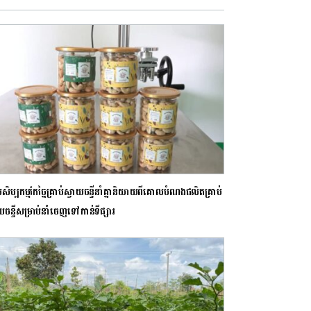
ស់សិប្បកម្មកែច្នៃគ្រាប់ស្វាយចន្ទីនាំគ្នានិយាយពីគោលបំណងផលិតគ្រាប់
យចន្ទីសម្រាប់នាំចេញទៅកាន់ទីផ្សារ