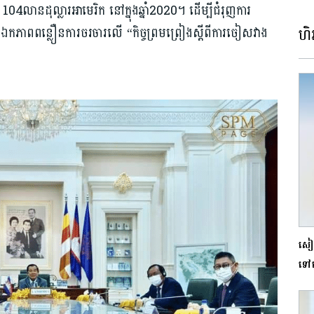
 104លានដុល្លារអាមេរិក នៅក្នុងឆ្នាំ2020។ ដើម្បីជំរុញការ
ហិរ
របានឯកភាពពន្លឿនការចរចារលើ “កិច្ចព្រមព្រៀងស្តីពីការចៀសវាង
សៀវ
ទៅលើ