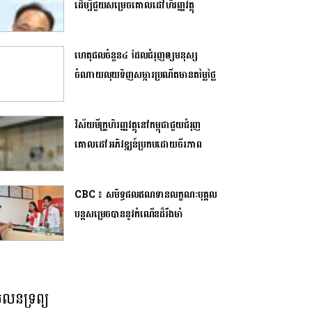
ដើម្បីជួយសម្រេចគោលដៅហិរញ្ញវត្ថុ
ហេតុផលចំនួន៤ ដែលជំរុញឲ្យមនុស្ស
ចំណាយលុយទិញសម្ភារប្រណីតមានតម្លៃថ្លៃ
វិស័យមីក្រូហិរញ្ញវត្ថុនៅកម្ពុជាជួយជំរុញ
គោលដៅអភិវឌ្ឍន៍ប្រកបដោយចីរភាព
CBC ៖ សមិទ្ធផលឥណទានលក្ខណៈបុគ្គល​
បន្តសម្រេចបាននូវ​កំណើន​ដ៏រឹងមាំ
លនទ្រព្យ