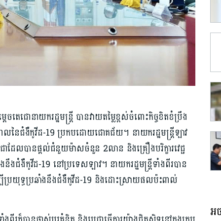
ចតេជោនាយករដ្ឋមន្រ្តី បានវាយតម្លៃខ្ពស់ចំពោះកិច្ចខិតខំប្រឹង
រាលដាលនៃជំងឺកូវីដ-19 ប្រកបដោយជោគជ័យ។ នាយករដ្ឋមន្ត្រីឡាវ
ុជាដែលបានផ្ដល់ជំនួយម៉ាសចំនួន 2លាន និងគ្រឿងបរិក្ខារវេជ្ជ
ឆាំងនឹងជំងឺកូវីដ-19 នៅប្រទេសឡាវ។ នាយករដ្ឋមន្ត្រីទាំងពីរបាន
ម្បីប្រយុទ្ធប្រឆាំងនឹងជំងឺកូវីដ-19 និងដោះស្រាយផលប៉ះពាល់
អច
ពីរក៏បានផ្លាស់ប្ដូរគំនិត និងប្ដេជ្ញាធ្វើការយ៉ាងជិតស្និទ្ធនៅក្នុងក្រប