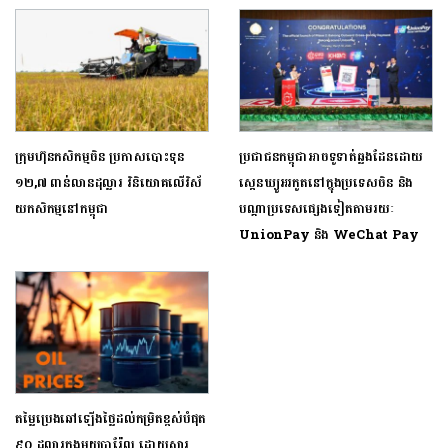
ក្រុម​ហ៊ុ​ន​​​ក​សិ​ក​ម្ម​ចិ​ន​​ ​ប្រ​កាស​បោះ​​ទុ​ន​ ​
ប្រជាជនកម្ពុជាអាចទូទាត់ឆ្លងដែនដោយ
១២,៧ ​​ពា​ន់លា​នដុ​ល្លារ​​ ​​វិ​និ​យោគ​លើ​វិស័​
ស្កេនឃ្យូអរកូតនៅក្នុងប្រទេសចិន និង
យ​កសិ​​កម្ម​នៅ​កម្ពុ​ជា​
បណ្ដាប្រទេសផ្សេងទៀតតាមរយៈ
UnionPay និង WeChat Pay
តម្លៃប្រេងឆៅឡើងថ្លៃដល់កម្រិតខ្ពស់បំផុត
៩០ ដុល្លារក្នុងមួយបារ៉ែល ដោយសារ