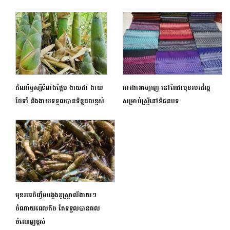
ដំណាំឫស្សីទំពាំងផ្អែម ងាយដាំ ងាយ
ការងារតម្បាញ នៅតែជាមុខរបរដ៏ល្អ
ថែទាំ និងងាយទទួលបានទិន្នផលខ្ពស់
សម្រាប់ស្ត្រីនៅទីជនបទ
មុខរបរចិញ្ចឹមបង្កងអូស្ត្រាលីងាយៗ
ចំណាយពេលតិច តែទទួលបានផល
ចំណេញខ្ពស់