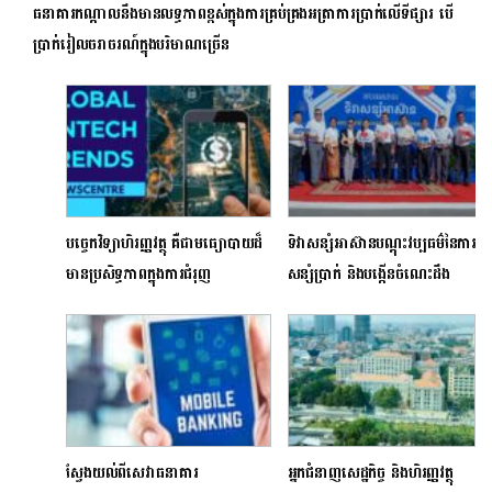
ធនាគារកណ្តាលនឹងមានលទ្ធភាពខ្ពស់ក្នុងការគ្រប់គ្រងអត្រាការប្រាក់លើទីផ្សារ បើ
ប្រាក់រៀលចរាចរណ៍ក្នុងបរិមាណច្រើន
បច្ចេកវិទ្យាហិរញ្ញវត្ថុ គឺជាមធ្យោបាយដ៏
ទិវាសន្សំអាស៊ានបណ្តុះវប្បធម៌នៃការ
មានប្រសិទ្ធភាពក្នុងការជំរុញ
សន្សំប្រាក់ និងបង្កើនចំណេះដឹង
បរិយាបន្នហិរញ្ញវត្ថុ
ផ្នែកហិរញ្ញវត្ថុ
ស្វែងយល់ពីសេវាធនាគារ
អ្នកជំនាញសេដ្ឋកិច្ច និងហិរញ្ញវត្ថុ