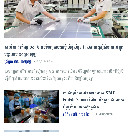
អាម៉េរិក ដាក់ពន្ធ ១៥ % លើទំនិញផលិតពីប៉ូលីស៊ីលីកូន ដែលជាធាតុផ្សំសំខាន់នៅក្នុង
បន្ទះឈីប និងផ្ទាំងសូឡា
,
ព្រឹត្តិការណ៍
សេដ្ឋកិច្ច
• 07/08/2026
សហរដ្ឋអាម៉េរិក បានដំឡើងពន្ធ ១៥ ភាគរយ លើមុខទំនិញទាំងឡាយណាផលិតពីប៉ូលី
ស៊ីលីកូនដែលជាសារធាតុសំខាន់នៅក្នុងបន្ទះឈីប និងផ្ទាំងសូឡា
កម្ពុជា​ត្រៀមអនុវត្ត​យុទ្ធសាស្ត្រ​ ​SME​ ​
២០២៦​-​២០៣០​ រំពឹងថានឹងក្លាយ​ជា​ចលករ​
ជំរុញ​កំណើន​សេដ្ឋកិច្ច​ជាតិ​
,
ព្រឹត្តិការណ៍
សេដ្ឋកិច្ច
• 07/08/2026