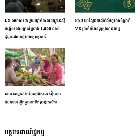
LG សហការជាមួយរដ្ឋាភិបាលឥណ្ឌូនេស៊ី
តោះ! មកស្វែងយល់ពីលំហូរសាច់ប្រាក់
បង្កើតរោងចក្រតម្លៃជាង 1,000 លាន
VS ប្រាក់ចំណេញក្នុងអាជីវកម្ម
ដុល្លារផលិតថ្មរថយន្តអគ្គិសនី
សមាគមអ្នកដាំបន្លែសុវត្ថិភាពសៀមរាប
កំពុងមមាញឹកជួយរកទីផ្សារឱ្យកសិករ
អត្ថបទពាណិជ្ជកម្ម