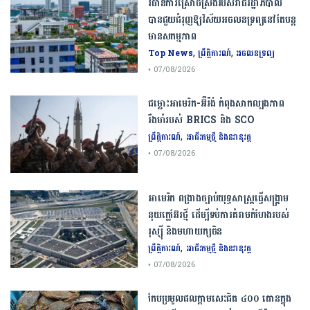
វិធានការស្រោចស្រង់របស់រាជរដ្ឋាភិបាល​
បាន​ជួយ​ជំរុញឱ្យវិស័យ​អចលនទ្រព្យនៅតែបន្ត​
មានសកម្មភាព
,
,
Top News
ព្រឹត្តិការណ៍
អចលនទ្រព្យ
• 07/08/2026
ជម្លោះ​អាមេរិក​-​អ៊ីរ៉ង់​ ​កំពុង​សាកល្បង​ភាព​
រឹងមាំ​របស់​ ​BRICS​ ​និង​ ​SCO​
,
ព្រឹត្តិការណ៍
អាជីវកម្មថ្មី និងនវានុវត្ត
• 07/08/2026
​អាមេរិក​ ពង្រាងច្បាប់​យុទ្ធសាស្ត្រ​ធ្វើ​សង្គ្រាម​
នុយក្លេអ៊ែរ​ថ្មី ដើម្បីទប់ការគំរាមកំហែងរបស់​
រុស្ស៊ី និងមហាយក្សចិន
,
ព្រឹត្តិការណ៍
អាជីវកម្មថ្មី និងនវានុវត្ត
• 07/08/2026
កែប​ប្រមូល​ផល​ក្តាម​សេះ​ជិត​ ​៤០០ ​តោន​ក្នុង​