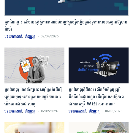
អ្នកជំនាញ ៖ ចង់មានសុវត្ថិភាពគណនីហិរញ្ញវត្ថុគប្បីបង្កើនប្រសិទ្ធភាពលេខសម្ងាត់ឱ្យបាន
រឹងមាំ
,
បទយកការណ៍
ហិរញ្ញវត្ថុ
• 09/04/2026
អ្នកជំនាញ ណែនាំឱ្យចេះសន្សំប្រាក់ដើម្បី
អ្នកជំនាញឌីជីថល លើកទឹកចិត្តឱ្យប្រើ
ត្រៀមបង្កាទុកដោះស្រាយបញ្ហាដែលអាច
អ៊ីនធឺណិតផ្ទាល់ខ្លួន ដើម្បីមានសុវត្ថិភាព
កើតមានជាយថាហេតុ
ជាងការប្រើ Wifi​ សាធារណៈ
,
,
បទយកការណ៍
ហិរញ្ញវត្ថុ
បទយកការណ៍
ហិរញ្ញវត្ថុ
• 16/02/2026
• 10/03/2026