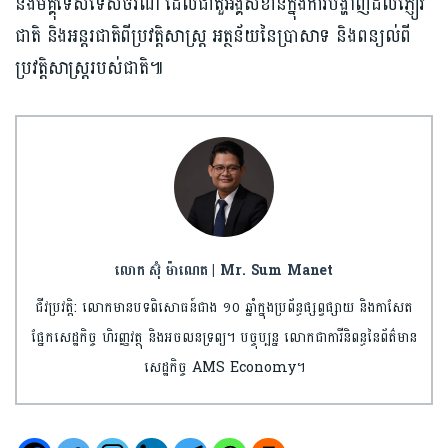
និងមគ្គុទេសទេសចរណ៍ ដែលជាតួអង្គសំខាន់ក្នុងការបង្ហាញដល់ភ្ញៀវ
ជាតិ និងអន្តរជាតិពីប្រវត្តិសាស្ត្រ អត្ថន័យនៃប្រាសាទ និងពន្យល់ពី
ប្រវត្តិសាស្ត្ររបស់ជាតិ៕
លោក ស៊ុំ ម៉ាណេត | Mr. Sum Manet
ជីវប្រវត្តិ: លោកមានបទពិសោធន៍ជាង ១០ ឆ្នាំក្នុងប្រព័ន្ធផ្សព្វផ្សាយ និងកាសែត
ផ្នែកសេដ្ឋកិច្ច ហិរញ្ញវត្ថុ និងអចលនទ្រព្យ។ បច្ចុប្បន្ន លោកជាការីនិពន្ធនៃព័ត៌មាន
សេដ្ឋកិច្ច AMS Economy។