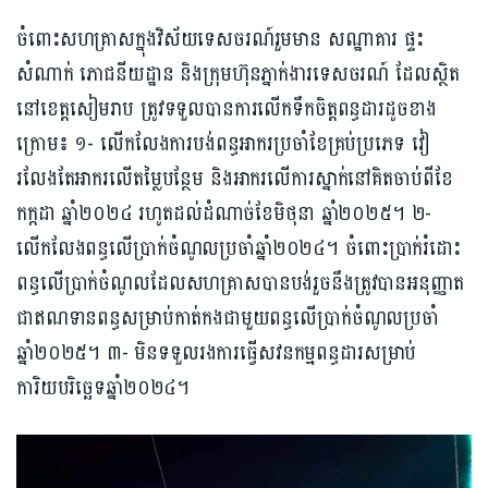
ចំពោះសហគ្រាសក្នុងវិស័យទេសចរណ៍រួមមាន សណ្ឋាគារ ផ្ទះ
សំណាក់ ភោជនីយដ្ឋាន និងក្រុមហ៊ុនភ្នាក់ងារទេសចរណ៍ ដែលស្ថិត
នៅខេត្តសៀមរាប ត្រូវទទួលបានការលើកទឹកចិត្តពន្ធដារដូចខាង
ក្រោម៖ ១- លើកលែងការបង់ពន្ធអាករប្រចាំខែគ្រប់ប្រភេទ វៀ
រលែងតែអាករលើតម្លៃបន្ថែម និងអាករលើការស្នាក់នៅគិតចាប់ពីខែ
កក្កដា ឆ្នាំ២០២៤ រហូតដល់ដំណាច់ខែមិថុនា ឆ្នាំ២០២៥។ ២-
លើកលែងពន្ធលើប្រាក់ចំណូលប្រចាំឆ្នាំ២០២៤។ ចំពោះប្រាក់រំដោះ
ពន្ធលើប្រាក់ចំណូលដែលសហគ្រាសបានបង់រួចនឹងត្រូវបានអនុញ្ញាត
ជាឥណទានពន្ធសម្រាប់កាត់កងជាមួយពន្ធលើប្រាក់ចំណូលប្រចាំ
ឆ្នាំ២០២៥។ ៣- មិនទទួលរងការធ្វើសវនកម្មពន្ធដារសម្រាប់
ការិយបរិច្ឆេទឆ្នាំ២០២៤។