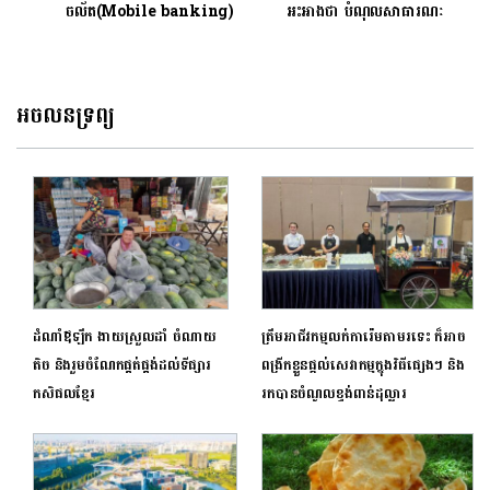
ចល័ត(Mobile banking)
អះអាងថា បំណុលសាធារណៈ
កម្ពុជាស្ថិតនៅក្រោមបន្ទាត់ក្រហម
នៅឡើយ
អចលនទ្រព្យ
ដំណាំឪឡឹក ងាយស្រួលដាំ ចំណាយ
ត្រឹមអាជីវកម្មលក់ការ៉េមតាមរទេះ ក៏អាច
តិច និងរួមចំណែកផ្គត់ផ្គង់ដល់ទីផ្សារ
ពង្រីកខ្លួនផ្តល់សេវាកម្មក្នុងវិធីផ្សេងៗ និង
កសិផលខ្មែរ
រកបានចំណូលខ្ទង់ពាន់ដុល្លារ