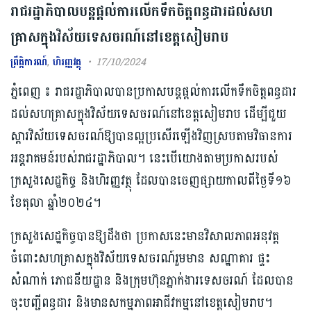
រាជរដ្ឋាភិបាលបន្តផ្តល់ការលើកទឹកចិត្តពន្ធដារដល់សហ
គ្រាសក្នុងវិស័យទេសចរណ៍នៅខេត្តសៀមរាប
ព្រឹត្តិការណ៍
,
ហិរញ្ញវត្ថុ
17/10/2024
ភ្នំពេញ ៖ រាជរដ្ឋាភិបាលបានប្រកាសបន្តផ្តល់ការលើកទឹកចិត្តពន្ធដារ
ដល់សហគ្រាសក្នុងវិស័យទេសចរណ៍នៅខេត្តសៀមរាប ដើម្បីជួយ
ស្ដារវិស័យទេសចរណ៍ឱ្យបានល្អប្រសើរឡើងវិញស្របតាមវិធានការ
អន្តរាគមន៍របស់រាជរដ្ឋាភិបាល។ នេះបើយោងតាមប្រកាសរបស់
ក្រសួងសេដ្ឋកិច្ច និងហិរញ្ញវត្ថុ ដែលបានចេញផ្សាយកាលពីថ្ងៃទី១៦
ខែតុលា ឆ្នាំ២០២៤។
ក្រសួងសេដ្ឋកិច្ចបានឱ្យដឹងថា ប្រកាសនេះមានវិសាលភាពអនុវត្ត
ចំពោះសហគ្រាសក្នុងវិស័យទេសចរណ៍រួមមាន សណ្ឋាគារ ផ្ទះ
សំណាក់ ភោជនីយដ្ឋាន និងក្រុមហ៊ុនភ្នាក់ងារទេសចរណ៍ ដែលបាន
ចុះបញ្ជីពន្ធដារ និងមានសកម្មភាពអាជីវកម្មនៅខេត្តសៀមរាប។