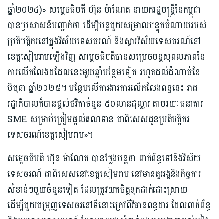
ឆ្នាំ២០២៤)» សម្តេចធិបតី ហ៊ុន ម៉ាណែត នាយករដ្ឋមន្ត្រីនៃកម្ពុជា
បានប្រសាសន៍បញ្ជាក់ថា ដើម្បីបន្តជួយសម្រាលបន្ទុកចំណាយរបស់
ប្រតិបត្តិករនៅក្នុងវិស័យទេសចរណ៍ និងស្តារវិស័យទេសចរណ៍នៅ
ខេត្តសៀមរាបឡើងវិញ សម្តេចធិបតីបានសម្រេចបន្តសុពលភាពនៃ
ការលើកលែងដដែលនេះមួយឆ្នាំបន្ថែមទៀត រហូតដល់ដំណាច់ខែ
មិថុនា ឆ្នាំ២០២៥។ បន្ថែមលើការងារ​ការលើកលែងពន្ធនេះ រាជ
រដ្ឋាភិបាលក៏បានផ្តល់ថវិកាចំនួន ៥០លានដុល្លារ តាមរយៈធនាគារ
SME សម្រាប់ត្រៀមផ្តល់ឥណទាន ជាពិសេសជូន​ប្រតិបត្តិករ
ទេសចរណ៍ខេត្តសៀមរាប»។
សម្តេចធិបតី ហ៊ុន ម៉ាណែត បានថ្លែងបន្តថា ពាក់ព័ន្ធទៅនឹងវិស័យ
ទេសចរណ៍ ជាពិសេសនៅខេត្តសៀមរាប នៅមានតួអង្គនិងកិច្ចការ
សំខាន់ៗមួយចំ​នួនទៀត ដែលត្រូវយកចិត្តទុកដាក់ដោះស្រាយ
ដើម្បីជួយជម្រុញទេសចរនៅទីនោះក្រៅពីវិធានពន្ធដារ ដែលពាក់ព័ន្ធ