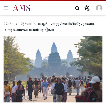
ព្រឹត្តិការណ៍
រាជរដ្ឋាភិបាលបន្តផ្តល់ការលើកទឹកចិត្តពន្ធដារដល់សហ
គ្រាសក្នុងវិស័យទេសចរណ៍នៅខេត្តសៀមរាប