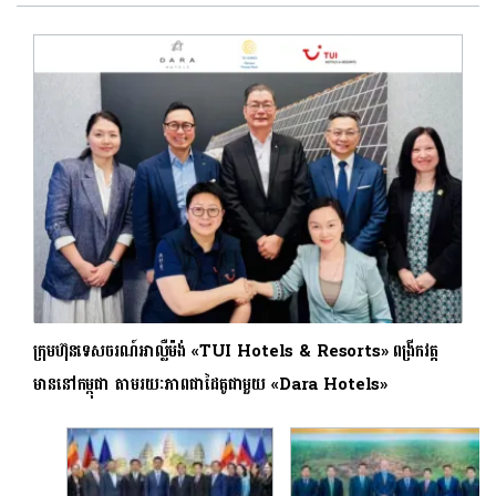
ក្រុមហ៊ុនទេសចរណ៍អាល្លឺម៉ង់ «TUI Hotels & Resorts» ពង្រីកវត្ត
មាននៅកម្ពុជា តាមរយៈភាពជាដៃគូជាមួយ «Dara Hotels»