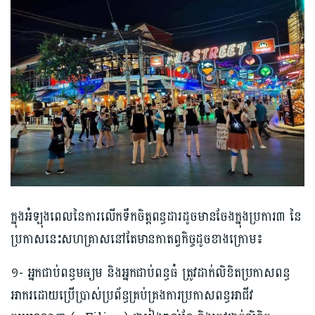
ក្នុងអំឡុងពេលនៃការលើកទឹកចិត្តពន្ធដារដូចមានចែងក្នុងប្រការ៣ នៃ
ប្រកាសនេះសហគ្រាសនៅតែមានកាតព្វកិច្ចដូចខាងក្រោម៖
១- អ្នកជាប់ពន្ធមធ្យម និងអ្នកជាប់ពន្ធធំ ត្រូវដាក់លិខិតប្រកាសពន្ធ
អាករដោយប្រើប្រាស់ប្រព័ន្ធគ្រប់គ្រងការប្រកាសពន្ធអាជីវ