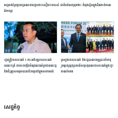
គម្រោង​ប្រែក្លាយ​ព្រលានយន្តហោះ​សៀមរាប​ចាស់​ ​ជា​តំបន់​ពហុ​មុខងារ​ កំពុងស្ថិត​ក្នុង​ដំណាក់កាល​
ពិភាក្សា​
រដ្ឋមន្ត្រីទេសចរណ៍ ៖ ការអភិវឌ្ឍទេសចរណ៍
ក្រសួង​ទេសចរណ៍ និងរដ្ឋបាលខេត្តព្រះសីហនុ
ពេលរាត្រី ជាការបង្កើនចំណូលដល់ប្រជាពលរដ្ឋ
រួមគ្នាផ្សព្វផ្សាយ​ពីសក្ដានុពលទេសចរណ៍​​ក្នុងរដូវ
និងជំរុញសកម្មភាពអាជីវកម្មនៅក្នុងសហគមន៍
កាល​បៃតង​
សេដ្ឋកិច្ច