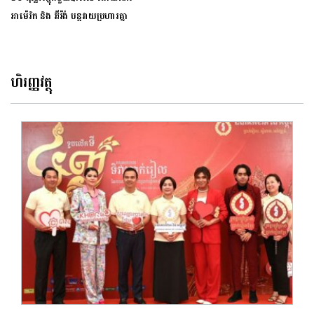
អាម៉េរិក និង អ៊ីរ៉ង់ បន្តវាយប្រហារគ្នា
ហិរញ្ញវត្ថុ