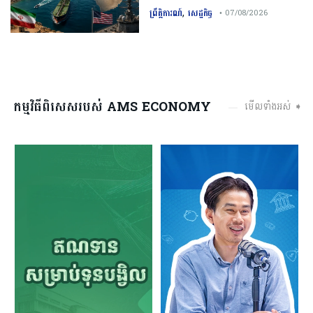
,
ព្រឹត្តិការណ៍
សេដ្ឋកិច្ច
• 07/08/2026
កម្មវិធីពិសេសរបស់ AMS ECONOMY
មើលទាំងអស់ ➧