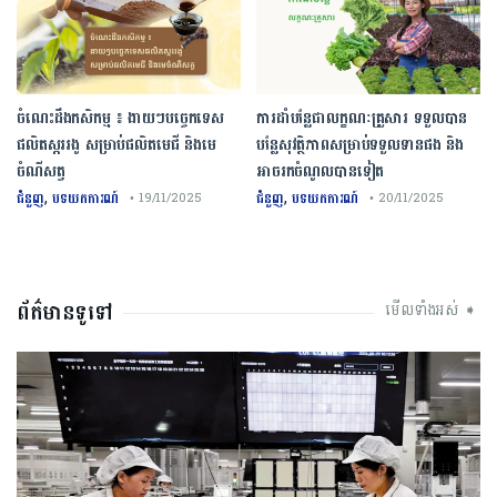
ចំណេះដឹងកសិកម្ម ៖ ងាយៗបច្ចេកទេស
ការដាំបន្លែជាលក្ខណៈគ្រួសារ ទទួលបាន
ផលិតស្កររងូ សម្រាប់ផលិតមេជី និងមេ
បន្លែសុវត្ថិភាពសម្រាប់ទទួលទានផង និង
ចំណីសត្វ
អាចរកចំណូលបានទៀត
,
,
ជំនួញ
បទយកការណ៍
ជំនួញ
បទយកការណ៍
• 19/11/2025
• 20/11/2025
ព័ត៌មានទូទៅ
មើលទាំងអស់ ➧