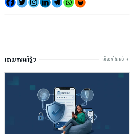
របាយការណ៍ថ្មីៗ
មើលទាំងអស់ ➧