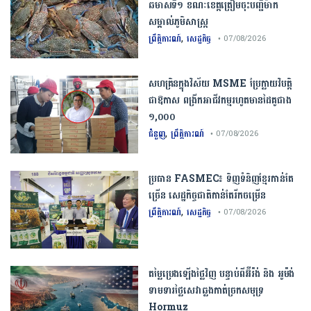
ឆមាស​ទី​១​ ​ខណៈ​ខេត្ត​ត្រៀម​ចុះបញ្ជី​ម៉ាក​
សម្គាល់​ភូមិសាស្ត្រ​
,
ព្រឹត្តិការណ៍
សេដ្ឋកិច្ច
• 07/08/2026
សហគ្រិនក្នុងវិស័យ MSME ប្រែក្លាយវិបត្តិ
ជាឱកាស ពង្រីកអាជីវកម្មរហូតមានដៃគូជាង
១,០០០
,
ជំនួញ
ព្រឹត្តិការណ៍
• 07/08/2026
ប្រធាន​​ ​FASMEC​៖​ ​ទិញ​ទំនិញ​ខ្មែរ​កាន់តែ​
ច្រើន​ ​សេដ្ឋកិច្ច​ជាតិ​កាន់តែ​រីកចម្រើន​
,
ព្រឹត្តិការណ៍
សេដ្ឋកិច្ច
• 07/08/2026
តម្លៃប្រេងឡើងថ្លៃវិញ បន្ទាប់ពីអ៊ីរ៉ង់ និង អូម៉ង់
ទាមទារថ្លៃសេវាឆ្លងកាត់ច្រកសមុទ្រ
Hormuz