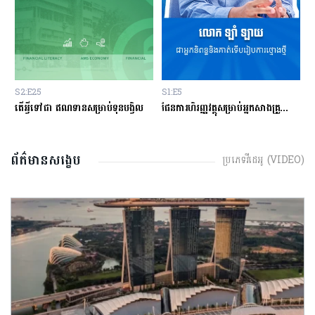
S1:E5
S2:E24
ណទានសម្រាប់ទុនបង្វិល
ផែនការហិរញ្ញវត្ថុសម្រាប់អ្នកសាងគ្រួសារថ្មីថ្មោង
ព័ត៌មានសង្ខេប
ប្រភេទវីដេអូ (VIDEO)