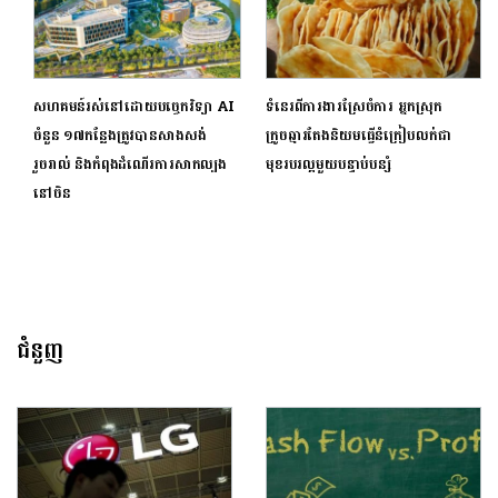
សហគមន៍រស់នៅដោយបច្ចេកវិទ្យា AI
ទំនេរពីការងារស្រែចំការ អ្នកស្រុក
ចំនួន ១៧កន្លែងត្រូវបានសាងសង់
ក្រូចឆ្មារតែងនិយមធ្វើនំក្រៀបលក់ជា
រួចរាល់ និងកំពុងដំណើរការសាកល្បង
មុខរបរល្អមួយបន្ទាប់បន្សំ
នៅចិន
ជំនួញ