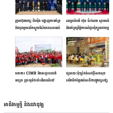
ក្រុមហ៊ុនយក្ស ជីបម៉ុង បង្ហាញការគាំទ្រ
សម្តេចធិបតី ហ៊ុន ម៉ាណែត ស្វាគមន៍
និងចូលរួមលើកស្ទួយវិស័យទេសចរណ៍
និងគាំទ្រព្រឹត្តិការណ៍ជួបជុំក្បួនរថយន្ត
យ៉ាងពេញទំហឹង
អន្តរជាតិ «Gumball 3000
Rally» នៅកម្ពុជា
ធនាគារ CIMB និងអាជ្ញាធរជាតិ
ផ្សារបោះដុំឃ្លាំងរំសេវថ្មីសែនសុខ
អប្សរា ប្រារព្ធទិវាដាំដើមឈើនៅ
លើកទឹកចិត្តដល់អាជីវករក្នុងផ្សារឱ្យ
ឧទ្យានអង្គរ-ស៊ីអាយអិមប៊ី
គិតពីបរិស្ថាន និងសុវត្ថិភាពម្ហូប
ដើម្បីសហគមន៍ និងតំបន់រមណីយដ្ឋាន
អាហារ
អង្គរ
អាជីវកម្មថ្មី និងនវានុវត្ត