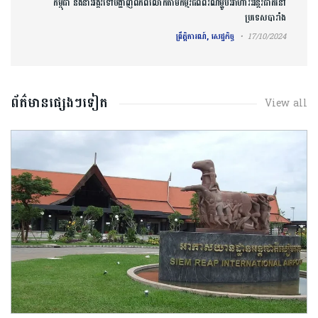
កម្ពុជា នឹងនាំអង្ករទៅបង្ហាញពិភពលោកតាមកម្មវិធីពិព័រណ៍ម្ហូបអាហារអន្តរជាតិនៅ
ប្រទេសបារាំង
ព្រឹត្តិការណ៍, សេដ្ឋកិច្ច
17/10/2024
ព័ត៌មានផ្សេងៗទៀត
View all