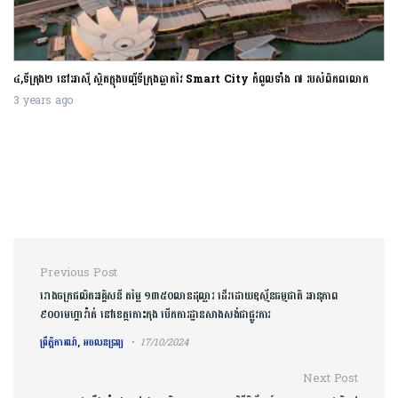
៤,ទីក្រុង២ នៅអាស៊ី ស្ថិតក្នុងបញ្ជីទីក្រុងឆ្លាតវៃ Smart City កំពូលទាំង ៧ របស់ពិភពលោក
3 years ago
Post navigation
Previous Post
រោងចក្រផលិតអគ្គិសនី តម្លៃ ១៣៥០លានដុល្លារ ដើរដោយឧស្ម័នធម្មជាតិ អានុភាព
៩០០មេហ្គាវ៉ាត់ នៅខេត្តកោះកុង បើកការដ្ឋានសាងសង់ជាផ្លូវការ
ព្រឹត្តិការណ៍, អចលនទ្រព្យ
17/10/2024
Next Post