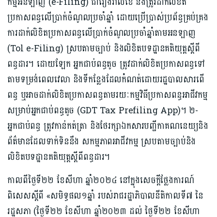
កម្មអនឡាញ (e-Filing) ជារៀងរាល់ខែ និងត្រូវដាក់លិខិត
ប្រកាសពន្ធលើប្រាក់ចំណូលប្រចាំឆ្នាំ ដោយប្រើប្រាស់ប្រព័ន្ធគ្រប់គ្រង
ការដាក់លិខិតប្រកាសពន្ធលើប្រាក់ចំណូលប្រចាំឆ្នាំតាមអនឡាញ
(Tol e-Filing) ស្របតាមច្បាប់ និងលិខិតបទដ្ឋានគតិយុត្តស្តីពី
ពន្ធដារ។ ដោយឡែក អ្នកជាប់ពន្ធតូច ត្រូវដាក់លិខិតប្រកាសពន្ធទៅ
តាមទម្រង់ពេលវេលា និងទីកន្លែងដែលកំណត់ដោយរដ្ឋបាលសារពើ
ពន្ធ ឬអាចដាក់លិខិតប្រកាសពន្ធតាមរយៈកម្មវិធីប្រកាសពន្ធអាជីវកម្ម
សម្រាប់អ្នកជាប់ពន្ធតូច (GDT Tax Prefiling App)។ ២-
អ្នកជាប់ពន្ធ ត្រូវកាន់កត់ត្រា និងថែរក្សាឯកសារបញ្ជីកាគណនេយ្យនិង
ព័ត៌មានដែលទាក់ទិននឹង សកម្មភាពអាជីវកម្ម ស្របតាមច្បាប់និង
លិខិតបទដ្ឋានគតិយុត្តស្តីពីពន្ធដារ។
កាលពីថ្ងៃទី២២ ខែសីហា ឆ្នាំ២០២៤ នៅក្នុងសេចក្តីថ្លែងការណ៍
ពិសេសស្តីពី «សមិទ្ធផល១ឆ្នាំ របស់រាជរដ្ឋាភិបាលនីតិកាលទី៧ នៃ
រដ្ឋសភា (ថ្ងៃទី២២ ខែសីហា ឆ្នាំ២០២៣ ដល់ ថ្ងៃទី២២ ខែសីហា