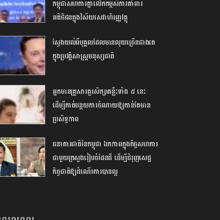
កម្ពុជាសហការគ្នាលើកកម្ពស់ការគាំពារ
អតិថិជនក្នុងវិស័យសេវាហិរញ្ញវត្ថុ
ស្វែងយល់ពីបុគ្គលដែលមានលុយច្រើនជាងគេ
ក្នុងប្រវត្តិសាស្រ្តមនុស្សជាតិ
អ្នកមានគ្រួសារគួរសិក្សាគន្លឹះទាំង ៥ នេះ
ដើម្បីកាត់បន្ថយការចំណាយឱ្យកាន់តែមាន
ប្រសិទ្ធភាព
ធនាគារជាតិនៃកម្ពុជា ឯកភាពក្នុងកិច្ចសហការ
ជាមួយក្រសួងរៀបចំដែនដី ដើម្បីជំរុ​ញ​សេ​​​ដ្ឋ​​
កិច្ច​ជាតិឱ្យដំណើរការបានល្អ