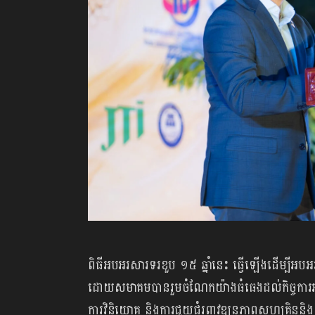
ពិធីអបអរសារទរខួប ១៥ ឆ្នាំនេះ ធ្វើឡើងដើម្បីអបអ
ដោយសមាគមបានរួមចំណែកយ៉ាងធំធេងដល់កិច្ចការអភិ
ការវិនិយោគ និងការជួយជំរុញវឌ្ឍនភាពសហគ្រិននិង