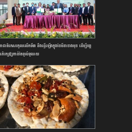
កាជាតិកេសរកូលលើកទី៣ នឹងធ្វើឡើងក្នុងខែមីនាខាងមុខ ដើម្បីបន្ត
អភិរក្សឱ្យកាន់តែទូលំទូលាយ