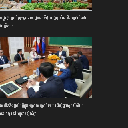
កាផ្គូរផ្គងអ្នកទិញ-អ្នកលក់ ជួយរកទីផ្សារឱ្យម្ចាស់អាជីវកម្មផលិតផល
រជាច្រើនមុខ
ារ​ចិននឹង​ផ្ដល់​កម្ចីក្នុងអត្រាការប្រាក់ទាប​ ដើម្បីជួយស្ដារវិស័យ​
នទ្រព្យ​នៅកម្ពុជា​ឡើងវិញ