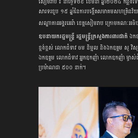
សៀមរាប ៖ នាថ្ងៃទី២៩ ខែមីនា ឆ្នាំ២០២៤ កន្លងទ
សារទរខួប ១៥ ឆ្នាំនៃការបង្កើតសមាគមសហគ្រិនវ័យក្
សណ្ឋាគារអង្គរអេរ៉ា ខេត្តសៀមរាប ក្រោមគណៈអធិបតីដ
ឧបនាយករដ្ឋមន្ត្រី រដ្ឋមន្ត្រីក្រសួងការពារជាតិ
ឯកឧត
ខ្ពង់ខ្ពស់ លោកជំទាវ ចម និម្មល និងឯកឧត្តម សូ វិស
ឯកឧត្តម លោកជំទាវ អ្នកឧកញ៉ា លោកឧកញ៉ា ម្ចាស់
ប្រម៉ាណជា ៥០០ នាក់។