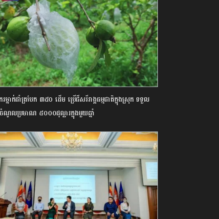
រម្នាក់ដាំត្របែក ៣៥០ ដើម ប្រើជីសរីរាង្គធម្មជាតិក្នុងស្រុក ទទួល
ចំណូលប្រមាណ ៥០០០ដុល្លារក្នុងមួយឆ្នាំ