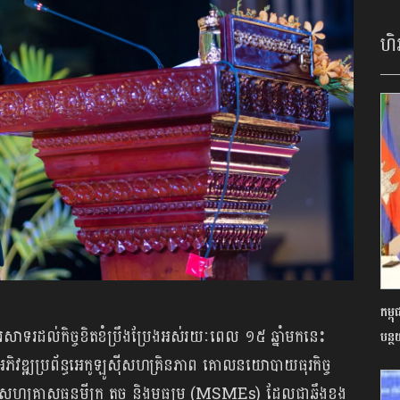
ហិរ
កម្ព
រសាទរដល់កិច្ចខិតខំប្រឹងប្រែងអស់រយៈពេល ១៥ ឆ្នាំមកនេះ
បន្ថ
វឌ្ឍប្រព័ន្ធអេកូឡូស៊ីសហគ្រិនភាព​ គោលនយោបាយធុរកិច្ច
សហគ្រាសធុនមីក្រូ តូច និងមធ្យម (MSMEs) ដែលជាឆ្អឹងខ្នង