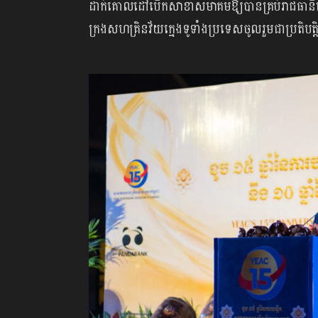
ដាក់គោលដៅបើកសាខាសមាគមឱ្យបានគ្រប់រាជធានីខេត្ត
ក្រងសហគ្រិនវ័យក្មេងទូទាំងប្រទេសចូលរួមជាប្រតិបត្ត