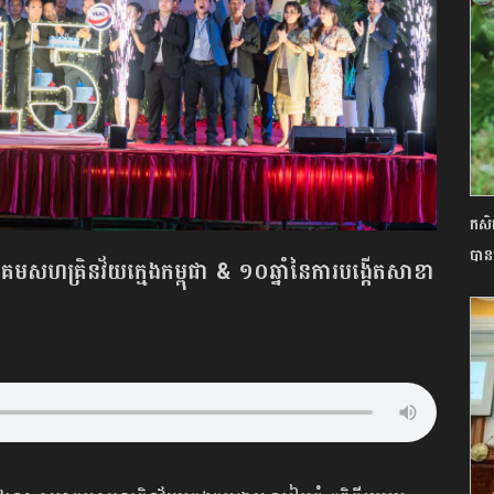
កសិក
បាន
គមសហគ្រិនវ័យក្មេងកម្ពុជា & ១០ឆ្នាំនៃការបង្កើតសាខា