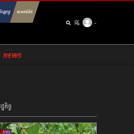
ិរញ្ញវត្ថុ
មរតកគំនិត
arch for:
្ឋកិច្ច