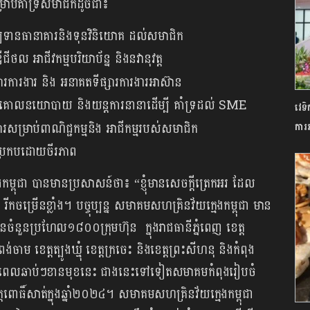
ាប់គាំទ្រសមាជិកដូចជា៖
ញប្បទានធានាគារនិងទុនវិនិយោគ ដល់សមាជិក
ល អាជីវកម្មបរិយាប័ន្ន និងនវានុវត្ត
្សារការងារ​ និង អនាគតទីផ្សារការងារអាស៊ាន
ង្កើតគោលនយោបាយ និងយន្តការនានាដើម្បី គាំទ្រដល់ SME
វេទិ
ផ្សារសម្រាប់ពាណិជ្ជកម្មនិង អាជីកម្មរបស់សមាជិក
ការ
ឍប្រកបដោយចីរភាព
ម្ពុជា បានមានប្រសាសន៍ថា៖ “ខ្ញុំមានសេចក្តីត្រេកអរ ដែល
កចម្រើនខ្លាំង។ បច្ចុប្បន្ន សមាគមសហគ្រិនវ័យក្មេងកម្ពុជា មាន
ំនួនប្រហែល១៨០០ក្រុមហ៊ុន ក្នុងរាជធានីភ្នំពេញ ខេត្ត
ាម ខេត្តត្បូងឃ្មុំ ខេត្តក្រចេះ និងខេត្តព្រះសីហនុ និងកំពុង
នុងពេលឆាប់ៗខានមុខនេះ ជាងនេះទៅទៀតសមាគមកំពុងរៀបចំ
ត្តពោធិ៍សាត់ក្នុងឆ្នាំ២០២៤។ សមាគមសហគ្រិនវ័យក្មេងកម្ពុជា