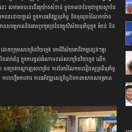
មកនេះ សមាគមបានដើរតួយ៉ាងសំខាន់ ក្នុងភាពជាដៃគូជាមួយស្ថាប័​ន
យឯកជនដោយផ្ទាល់ ក្នុងការអភិវឌ្ឍធុរកិច្ច និងចូមរួមចំណែកយ៉ាង
ែមានសមត្ថភាពនិងអាចប្រកួតប្រជែងក្នុងវិស័យធុរកិច្ចក្នុង តំបន់ និង
ោយក្រុមសហគ្រិនវ័យក្មេង មកពីវិស័យអាជីវកម្មផ្សេងៗគ្នា
័នពាក់ព័ន្ធ ក្នុងការផ្តល់អំណាចដល់សហគ្រិនវ័យក្មេង លើក
កា ចងក្រងបណ្តាញសហគ្រិន ការចែករំលែកការរៀនសូត្រពីធុរកិច្ច
 ការបង្កើតការងារ ការអភិវឌ្ឍសេដ្ឋកិច្ចនិងការកសាងសមត្ថភាព