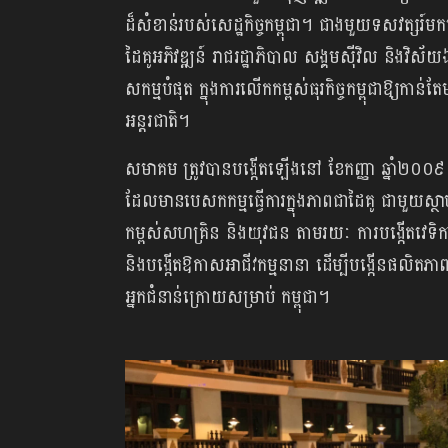
ដ៏សំខាន់របស់សេដ្ឋកិច្ចកម្ពុជា​។ ជាងមួយទសវត្សរ៍
ដៃគូអភិវឌ្ឍ​ន៍ រាជរដ្ឋាភិបាល សង្គមស៊ីវិល និងវិស័
សកម្មបំផុត ក្នុងការលើកកម្ពស់ធុរកិច្ចកម្ពុជាឱ្យកាន់ត
អន្តរជាតិ។
សមាគម ត្រូវបានបង្កើតឡើងនៅ ខែកញ្ញា ឆ្នាំ២០០៩ ដ
ដែលមានបេសកកម្មធ្វើការក្នុងភាពជាដៃគូ ជាមួយស្ថាប
កម្ពស់សហគ្រិន និង​យុវជន តាមរយៈ ការបង្កើតវេទិ
និងបង្កើតឱកាសអាជីវកម្មនានា ដើម្បីបង្កើនផលិតភាព
អ្នកជំនាន់ក្រោយសម្រាប់ កម្ពុជា។