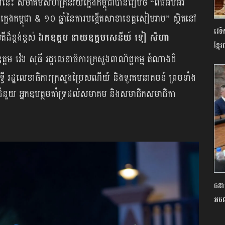
ៅនេះ សមាគមសហគ្រិនវ័យក្មេងកម្ពុជាបានរៀបចំ “ពិធីអបអរ
មេងកម្ពុជា & ១០ ឆ្នាំនៃការបង្កើតសាខាខេត្តសៀមរាប” ស្ថិតនៅ
វេទិ
៏ខ្ពង់ខ្ពស់
ឯកឧត្ដម នាយឧត្តមសេនីយ៍ ទៀ សីហា
ខ្មែ
្តម វ៉េង សុធី រដ្ឋលេខាធិការក្រសួងពាណិជ្ជកម្ម តំណាងដ៏
ុទ្ធី រដ្ឋលេខាធិការក្រសួងប្រៃសណីយ៍ និងទូរគមនាគមន៍ ព្រមទាំង
ជំនួយ អ្នកឧបត្ថមគាំទ្រដល់សមាគម និងសមាជិកសមាជិកា
ធនាគ
អចល