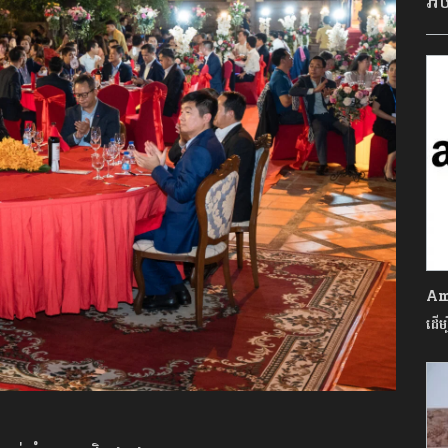
អច
Ama
ដើម្