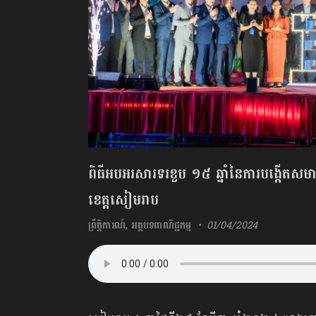
ពិធីអបអរសារទរខួប ១៥ ឆ្នាំនៃការបង្កើតសមា
ខេត្តសៀមរាប
ព្រឹត្តិការណ៍
,
អត្ថបទពាណិជ្ជកម្ម
01/04/2024