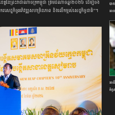
នៃព្រះរាជាណាចក្រកម្ពុជា ត្រឹមដំណាច់ឆ្នាំ២០២៦ ដើម្បីចង
បាយ
ិករសេដ្ឋកិច្ចអភិវឌ្ឍសហគ្រិនភាព និងលើកម្ពស់សេដ្ឋកិច្ចជាតិ”។
អាហ
អាជី
កិច