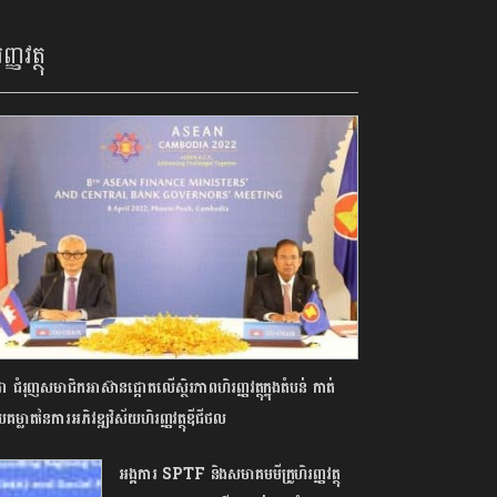
ញ្ញវត្ថុ
ុជា ជំរុញសមាជិកអាស៊ានផ្តោតលើស្ថិរភាពហិរញ្ញវត្ថុក្នុងតំបន់ កាត់
យគម្លាតនៃការអភិវឌ្ឍវិស័យហិរញ្ញវត្ថុឌីជីថល
អង្គការ SPTF និងសមាគមមីក្រូហិរញ្ញវត្ថុ