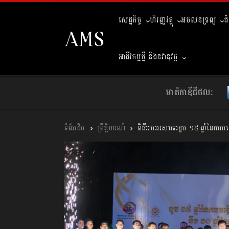
សេដ្ឋកិច្ច
ហិរញ្ញវត្ថុ
អចលនទ្រព្យ
ជ
អាជីវកម្មថ្មី និងនវានុវត្ត
មាតិកាឌីជីថល:
ព្រឹត្តិការណ៍
ពិធីអបអរសារទរខួប ១៥ ឆ្នាំនៃការបង