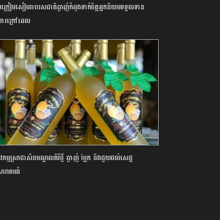
ក្រៀមសៀមរាបរសជាតិឆ្ងាញ់កំពុងទាក់ចិត្តអ្នកនិយមទទួលទាន
ារក្រៅពេល
វកម្មស្រាផាសិនមណ្ឌលគិរីថ្មី ឆ្ងាញ់ ប្លែក និងជួយដល់សេដ្ឋ
្ចសហគមន៍