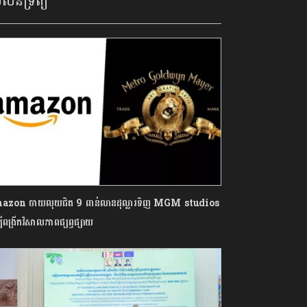
លនទ្រព្យ
zon ចាយលុយជិត 9 ពាន់លានដុល្លារទិញ MGM studios
បីពង្រីកវិសាលភាពផ្សព្វផ្សាយ