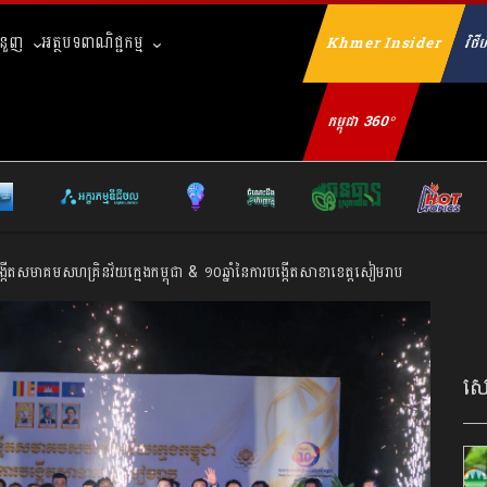
ំនួញ
អត្ថបទពាណិជ្ជកម្ម
Khmer Insider
វិថីហ
Se
កម្ពុជា 360°
្កើតសមាគមសហគ្រិនវ័យក្មេងកម្ពុជា & ១០ឆ្នាំនៃការបង្កើតសាខាខេត្តសៀមរាប
សេដ