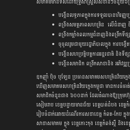
សមាគមមានទិសដៅយុទ្ជសាស្រ្តសសំខាន់ៗចំនួយ៦ម្រ
បង្កើនលទ្ធភាពក្នុងការទទួលបានហិរញ្
ពង្រឹងសមត្ថភាពសហគ្រិន លើជំនាញ ឌីជីថ
ពង្រឹងកម្លាំងពលកម្មជំនាញនិងពង្រឹកទីផ
ចូចូលរួមជាមួយរដ្ឋាភិបាលក្នុង ការប
បង្កើនសហប្រត្តិបត្តការអន្តរជាតិ និងទី
បង្កើនសមាជិក ពង្រីកសាខានិង អភិវឌ្
ឧកញ៉ាំ ប៉ិច បូឡែន ប្រធានសមាគមសហគ្រិនវ័យក្មេងក
ឃើញសមាគមសហគ្រិនវ័យក្មេងកម្ពុជា មានការធំធាត់ រី
សមាជិកចំនួនជាង ៦០០នាក់ ដែលតំណាងឱ្យក្រុមហ៊ុនច
សៀមរាប ខេត្តបន្ទាយមានជ័យ ខេត្តបាត់ដំបង ខេត្តកំពង់ច
រៀបចំដាក់អោយដំណើរការសខាខេត្ត កំពត-កែប ក្
សាខាសមាគម ក្នុង ខេត្តកោះកុង ខេត្តកំពង់ស្ពឺ និងខេ