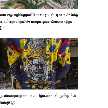
េល​ ២ឆ្នាំ កម្មវិធីជំរុញការ​វិនិយោគខេត្តព្រះសីហនុ បានលើកទឹកចិត្ត
េសដល់គម្រោង​ចំនួន៤១២ មានទុនសរុបជិត ៨០០០លានដុល្លារ
េរិក
្បៈ និងរចនារូបល្ខោនខោលលើអាវជួយលើកកម្ពស់វប្បធម៌ខ្មែរ កំពុង
ភាពស្ញប់ស្ញែង