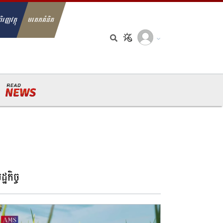
ិរញ្ញវត្ថុ
មរតកគំនិត
arch for:
្ឋកិច្ច