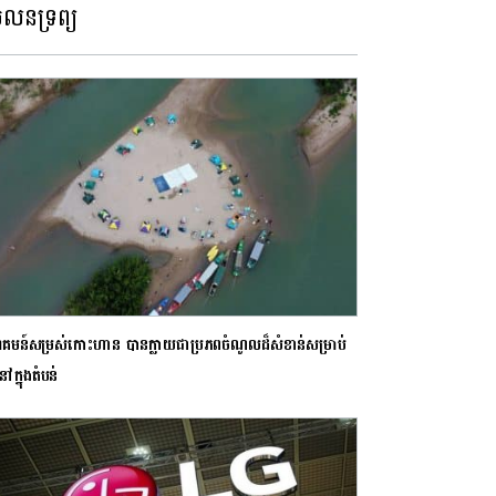
លនទ្រព្យ
មន៍សម្រស់កោះហាន បានក្លាយជាប្រភពចំណូលដ៏សំខាន់សម្រាប់
ីនៅក្នុងតំបន់