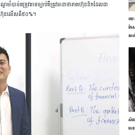
្ខណ្ឌចាំបាច់តម្រូវតាមច្បាប់គឺត្រូវធានាថាភាគហ៊ុននិកដែលជា
ាគហ៊ុនលើសពី៥០%។
រយៈព
ពិស
អាម៉
សិល
មាន