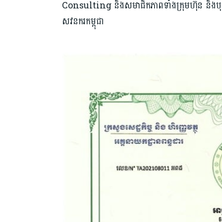
Consulting និងសមាជិកភាពទាំងក្រុមហ៊ុន និងបុ
សវនករកម្ពុជា