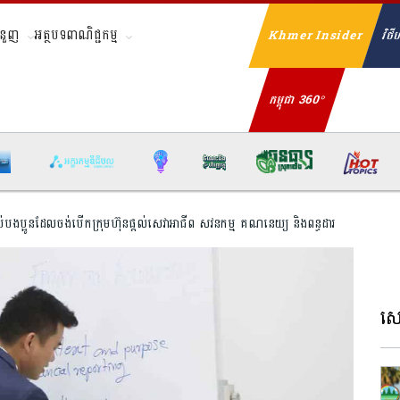
ំនួញ
អត្ថបទពាណិជ្ជកម្ម
Khmer Insider
វិថីហ
Se
កម្ពុជា 360°
ាប់បងប្អូនដែលចង់បើកក្រុមហ៊ុនផ្តល់សេវាអាជីព សវនកម្ម គណនេយ្យ និងពន្ធដារ
សេដ