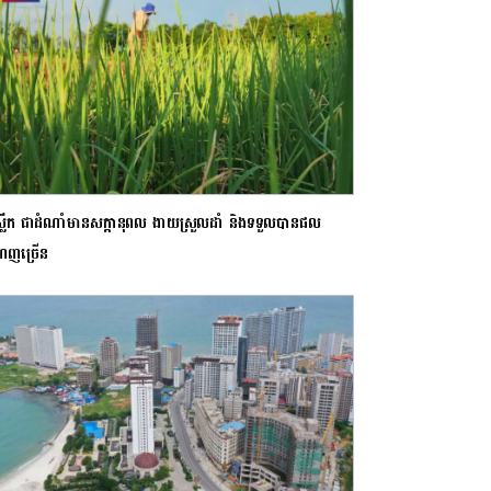
ឹមស្លឹក ជាដំណាំមានសក្ដានុពល ងាយស្រួលដាំ និងទទួលបានផល
េញច្រើន