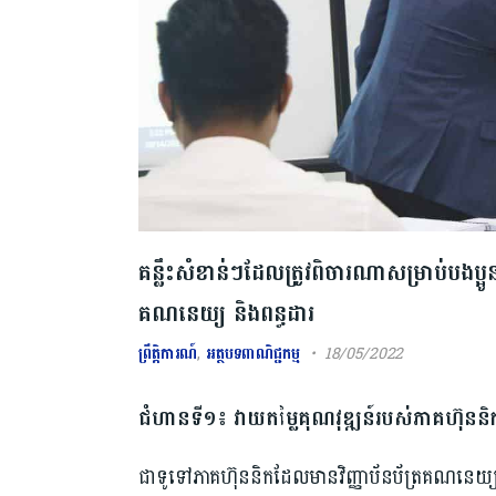
គន្លឹះសំខាន់ៗដែលត្រូវពិចារណាសម្រាប់បងប្អ
គណនេយ្យ និងពន្ធដារ
ព្រឹត្តិការណ៍
,
អត្ថបទពាណិជ្ជកម្ម
18/05/2022
ជំហានទី១៖​ វាយតម្លៃគុណវុឌ្ឍន៍របស់ភាគហ៊ុននិ
ជាទូទៅភាគហ៊ុននិកដែលមានវិញ្ញាប័នប័ត្រគណនេយ