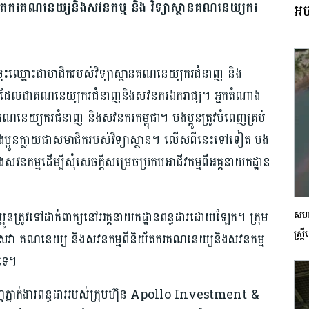
យ័តករគណនេយ្យនិងសវនកម្ម និង វិទ្យាស្ថានគណនេយ្យករ
អច
រូវចុះឈ្មោះជាមាជិករបស់វិទ្យាស្ថានគណនេយ្យករជំនាញ និង
នាក់ដែលជាគណនេយ្យករជំនាញនិងសវនករឯករាជ្យ។ អ្នកតំណាង
គណនេយ្យករជំនាញ និងសវនករកម្ពុជា។ បងប្អូនត្រូវបំពេញគ្រប់
៊ុនបងប្អូនក្លាយជាសមាជិករបស់វិទ្យាស្ថាន។ លើសពីនេះទៅទៀត បង
សវនកម្មដើម្បីសុំសេចក្តីសម្រេចប្រកបអាជីវកម្មពីអគ្គនាយកដ្ឋាន
ងប្អូនត្រូវទៅដាក់ពាក្យនៅអគ្គនាយកដ្ឋានពន្ធដារដោយឡែក។ ក្រុម
សហគ
ស្ត្រ
តល់សេវា គណនេយ្យ និងសវនកម្មពីនិយ័តករគណនេយ្យនិងសវនកម្ម
ះទេ។
ណ្ណភ្នាក់ងារពន្ធដាររបស់ក្រុមហ៊ុន Apollo Investment &