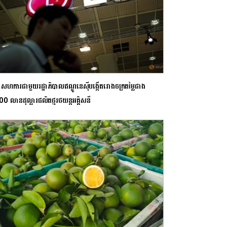
សហការជាមួយរដ្ឋាភិបាលឥណ្ឌូនេស៊ីបង្កើតរោងចក្រតម្លៃជាង
00 លានដុល្លារផលិតថ្មរថយន្តអគ្គិសនី