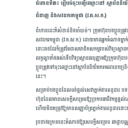
ជំហានទី៣៖ រៀបចំចុះបញ្ចី
ឈ្មោះ
នៅ ស្ថាប័ននិ
ជំនាញ និងសវនករកម្ពុជា (វ.គ.ស.ក.)
ជំហាននេះក៏សំខាន់និងចាំបាច់។ ក្រុមហ៊ុនបងប្អូនត្
សវនករកម្ពុជា (វ.គ.ស.ក.) ដោយមានអ្នកតំណាងម្
នោះផងដែរក៏ត្រូវតែជាសមាជិកសកម្មរបស់វិទ្យាស្ថាន
លក្ខណ្ឌទាំងអស់ទើបវិទ្យាស្ថានអនុញ្ញាតឱ្យក្រុមហ
ប្អូនត្រូវទៅចុះឈ្មោះនៅស្ថាប័ននិយ៏តករគណនេយ្យនិង
នេះ។
សម្រាប់បងប្អូនដែលចង់ផ្តល់សេវាភ្នាក់ងារពន្ធដារ ប
ហ៊ុនដែលមានសេចក្តីសម្រេចឱ្យប្រកបអាជីវកម្មផ្
ហើយមិនតម្រូវឱ្យមានសញ្ញាប័ត្រភ្នាក់ងារពន្ធដារនោ
រូបខាងក្រោមនេះតំណាងឱ្យសេចក្តីសម្រេច អាជ្ញាប