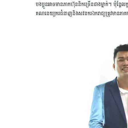
បងប្អូនអាចមានភាកហ៊ុននិកច្រើនជាងម្នាក់។ ប៉ុន្តែលក
គណនេយ្យករជំនាញនិងសវនករឯករាជ្យត្រូវមានភ