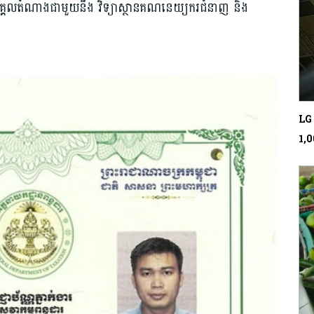
គ្គលតំណាងជាមួយនឹង វិទ្យាស្ថានគណនេយ្យករជំនាញ និង
LG 
1,0