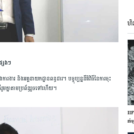
ហិរ
្សេងៗ
ួងការងារ និងអគ្គនាយកដ្ឋានពន្ធដារ។ បច្ចុប្បន្ននីតិវិធីនៃការចុះ
ធីរួមគ្នាតាមប្រព័ន្ធរួចទៅហើយ។
IIF
នាំ