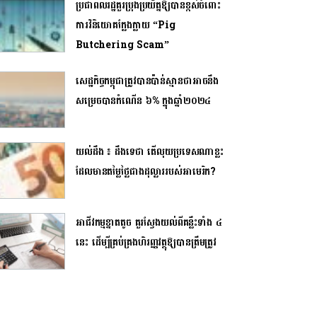
ប្រជាពលរដ្ឋគួរប្រុងប្រយ័ត្នឱ្យបានខ្ពស់ចំពោះ
ការវិនិយោគក្លែងក្លាយ “Pig
Butchering Scam”
សេដ្ឋកិច្ចកម្ពុជាត្រូវបានប៉ាន់ស្មានថាអាចនឹង
សម្រេចបានកំណើន ៦% ក្នុងឆ្នាំ២០២៤
យល់ដឹង ៖ ដឹងទេថា តើលុយប្រទេសណាខ្លះ
ដែលមានតម្លៃថ្លៃជាងដុល្លាររបស់អាមេរិក?
អាជីវកម្មខ្នាតតូច គួរស្វែងយល់ពីគន្លឹះទាំង ៤
នេះ ដើម្បីគ្រប់គ្រងហិរញ្ញវត្ថុឱ្យបានត្រឹមត្រូវ