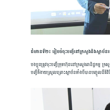
ជំហានទី២៖ រៀបចំចុះបញ្ចីនៅក្រសួងនិងស្ថាប័នផ
បងប្អូនត្រូវចុះបញ្ចីក្រុមហ៊ុននៅក្រសួងពានិជ្ជកម្ម ក្រស
បញ្ចីគឺងាយស្រួលព្រោះស្ថាប័នទាំងបីបានបញ្ចូលនីតិវិ