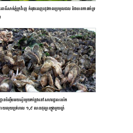
ចពោធិ៍សាត់ភ្នំក្រវ៉ាញ កំពុងពេញរដូវកាលប្រមូលផល និងមានការគាំទ្រ
ន
្ឋានចិញ្ចឹមអយស្ទ័រមួយកន្លែងនៅសហរដ្ឋអាមេរិក
ាយលុយប្រហែល ១,៩ លានដុល្លារក្នុងមួយឆ្នាំ