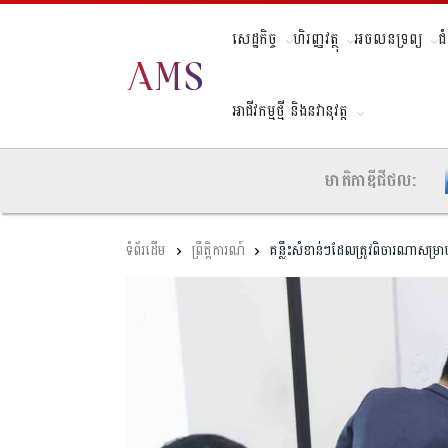
សេដ្ឋកិច្ច
ហិរញ្ញវត្ថុ
អចលនទ្រព្យ
ជ
អាជីវកម្មថ្មី និងនវានុវត្ត
មាតិកាឌីជីថល:
ព្រឹត្តិការណ៍
គន្លឹះសំខាន់ៗដែលត្រូវពិចារណាសម្រ