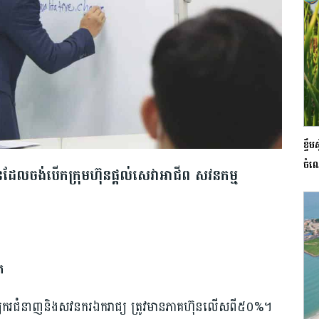
ខ្ទ
ចំណ
ូនដែលចង់បើកក្រុមហ៊ុនផ្តល់សេវាអាជីព សវនកម្ម
ក
្យករជំនាញនិងសវនករឯករាជ្យ ត្រូវមានភាគហ៊ុនលើសពី៥០%។