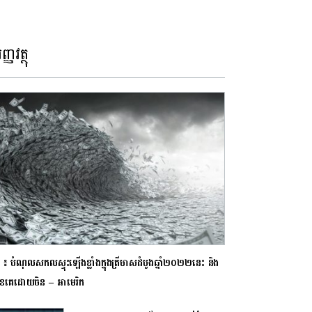
ញ្ញវត្ថុ
 ៖ បំណុលសកលស្ទុះឡើងខ្លាំងក្នុងត្រីមាសដំបូងឆ្នាំ២០២២នេះ និង
មុខគេដោយចិន – អាមេរិក