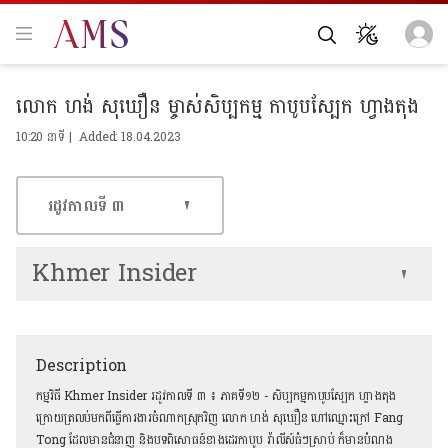
លោក ហង់ សុឃឿន ម្ចាស់សិប្បកម្ម កាបូបស្បែក ហ្វាងតុង
10:20 នាទី | Added: 18.04.2023
រដូវកាលទី​ ៣
Khmer Insider
Description
កម្មវិធី Khmer Insider រដូវកាលទី ៣ ៖ ភាគទី១២ - សិប្បកម្មកាបូបស្បែក ហ្វាងតុង
ក្រោយត្រលប់មកពីធ្វើការងារចំណាកស្រុកវិញ លោក ហង់ សុឃឿន ហៅឈ្មោះក្រៅ Fang
Tong ដែលមានជំនាញ និងបទពិសោធន៍ខាងដេរកាបូប វ៉ាលីស៍ធំៗស្រាប់ ក៏មានបំណង