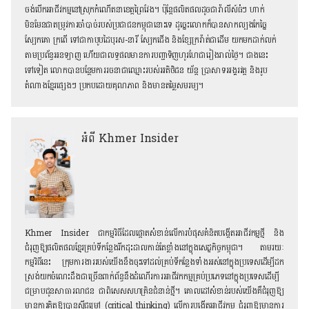
ចង់បើកអាជីវកម្មនៅស្រុកកំណើតនាខេត្តព្រៃវែង។ ប៉ុន្តែផលិតផលដូចជាវ៉ាលីស៍ធំៗ ហាក់
មិនមែនជាតម្រូវការចាំបាច់របស់ប្រជាជនកម្ពុជានោះទេ ដូច្នេះលោកក៏បានសាកល្បងកែច្នៃ
ស្បែកគោ ក្រពើ ទៅជាកាបូបដៃបុរស-នារី ស្បែកជើង និងខ្សែក្រវ៉ាត់ជាដើម យកមកដាក់លក់
តាមប្រព័ន្ធអនឡាញ ហើយជាលទ្ធផលមានការបញ្ជាទិញហូរហែជារៀងរាល់ថ្ងៃ។ ជាងនេះ
ទៅទៀត លោកបានបន្ថែមការរចនាជាឈ្មោះរបស់អតិថិជន យ័ន្ត ប្រាសាទអង្គរវត្ត និងរូប
តំណាងខ្មែរផ្សេងៗ ប្រកបដោយគុណភាព និងមានតម្លៃសមរម្យ។
អំពី Khmer Insider
Khmer Insider ជាកម្មវិធីដែលផ្តោតសំខាន់លើការបំផុសគំនិតបង្កើតអាជីវកម្មថ្មី និង
ជំរុញឱ្យផលិតផលខ្មែរគ្រប់ទីកន្លែង​រីកដុះដាលកាន់តែខ្លាំងនៅក្នុងសេដ្ឋកិច្ចកម្ពុជា។ តាមរយៈ
កម្មវិធីនេះ ក្រុមការងាររបស់យើងនឹងចុះទៅដល់គ្រប់ទីកន្លែងទាំងអស់នៅក្នុងប្រទេសដើម្បីដក
ស្រង់យក​ចំណេះដឹងជាច្រើនពាក់ព័ន្ធនឹងដំណើរការអាជីវកកម្មគ្រប់ប្រភេទនៅក្នុងប្រទេសដើម្បី
ជម្រាបជូនសាធារណជន ជាពិសេស​សហគ្រិនជំនាន់ថ្មី។ គោលដៅសំខាន់របស់យើងគឺជំរុញឱ្យ​
មានការគិតឱ្យបានស៊ីជម្រៅ (critical thinking) លើការបង្កើតអាជីវកម្ម ជំរុញឱ្យមានការ