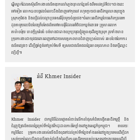
ឆ្នើមម្នាក់ដែលតស៊ូលើការងារផលិតឧបករណ៍ភ្លេងបុរាណខ្មែរតាំងពីទសវត្សរ៍ទី៨០។ជាងនេះ
ទៅទៀត លោកបានបន្តវេនចំណេះដឹងជំនាញទៅកូនចៅ រហូតក្លាយជាអាជីវកម្មឈានមុខក្នុង
ស្រុកភូមិផង និងល្បីដល់បណ្តាប្រទេសអឺរ៉ុបមួយចំនួនផង។ចំពោះអាជីវកម្មបែបអភិរក្សមរតក
ដូនតាមួយនេះមិនមែនត្រឹមតែផលិតទៅតាមអ្វីដែលអតិថិជនកម្មង់នោះទេ គ្រួសារលោក
តាម៉ាចម៉ុយ មានក្តីស្រមៃធំ ចង់មានជារោងចក្រប្រមូលផ្តុំវត្ថុធាតុដើមក្នុងស្រុក រួមទាំងមាន
ក្រុមការងារជាយុវជនពោរពេញទៅដោយសមត្ថភាពមានជំនាញច្បាស់លាស់ អាចបែងចែកការ
ផលិតផ្សេងៗ ដើម្បីផ្គត់ផ្គង់ទៅគ្រប់ទិសទី ឲ្យសមជាផលិតផលខ្មែរមានគុណភាព និងកេរ្តិ៍ឈ្មោះ
ល្បីរន្ទឺ៕
អំពី Khmer Insider
Khmer Insider ជាកម្មវិធីដែលផ្តោតសំខាន់លើការបំផុសគំនិតបង្កើតអាជីវកម្មថ្មី និង
ជំរុញឱ្យផលិតផលខ្មែរគ្រប់ទីកន្លែង​រីកដុះដាលកាន់តែខ្លាំងនៅក្នុងសេដ្ឋកិច្ចកម្ពុជា។ តាមរយៈ
កម្មវិធីនេះ ក្រុមការងាររបស់យើងនឹងចុះទៅដល់គ្រប់ទីកន្លែងទាំងអស់នៅក្នុងប្រទេសដើម្បីដក
ស្រង់យក​ចំណេះដឹងជាច្រើនពាក់ព័ន្ធនឹងដំណើរការអាជីវកកម្មគ្រប់ប្រភេទនៅក្នុងប្រទេសដើម្បី