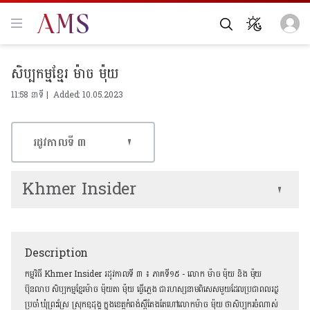
សិប្បកម្មខ្មែរ ម៉ាច ម៉ុយ
11:58 នាទី | Added: 10.05.2023
រដូវកាលទី​ ៣
Khmer Insider
Description
កម្មវិធី Khmer Insider រដូវកាលទី ៣ ៖ ភាគទី១៥ - លោក ម៉ាច ម៉ុយ និង ម៉ុយ
ប៊ុនលាប សិប្បកម្មខ្មែរម៉ាច ម៉ុយតា ម៉ុយ ធ្វើភ្លេង ជារហស្សនាមពិសេសមួយដែលប្រជាពលរដ្ឋ
ប្រចាំឃុំព្រះស្រែ ស្រុកឧដុង្គ ក្នុងខេត្តកំពង់ស្ពឺតែងតែហៅលោកម៉ាច ម៉ុយ ថាសិប្បករចំណាស់