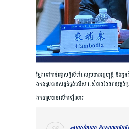
ថ្លែងទៅកាន់អង្គសន្និសីទដែលរួមមានរដ្ឋមន្ត្រី និងអ្នក
ឯកឧតុ្តមបានសង្កត់ធ្ងន់លើសារៈសំខាន់នៃនវានុវត្ត
ឯកឧតុ្តម​បាន​លើកឡើង​ថា​៖
«សម្រាប់​កម្ពុជា ​កិច្ច​សហប្រតិបត្