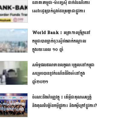
ធនាគារកម្ពុជា-ម៉ាឡេស៊ី ដាក់ដំណើរការ
សេវាផ្ទេរប្រាក់ឆ្លងដែនរួមគ្នាជាផ្លូវការ
World Bank ៖ អត្រា​ភាពក្រីក្រនៅ​
កម្ពុជាបានធ្លាក់ចុះស្ទើរតែពាក់កណ្តាល​​
ក្នុងរយៈពេល ១០ ឆ្នាំ
សមិទ្ធផលឥណទានលក្ខណៈបុគ្គលនៅកម្ពុជា
សម្រេចបាននូវកំណើនដ៏រឹងមាំនៅក្នុង
ឆ្នាំ២០២១
ចំណេះដឹងហិរញ្ញវត្ថុ ៖ តើអ្វីជាគុណសម្បត្តិ
និងគុណវិបត្តិនៃកម្ចីផ្លូវការ និងកម្ចីក្រៅផ្លូវការ?