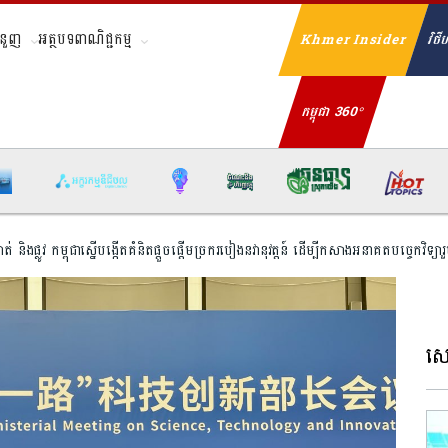
ំនួញ
អត្ថបទពាណិជ្ជកម្ម
Khmer Insider
វិថីហ
Se
កម្ពុជា 360°
ែក្រវាត់ និងផ្លូវ កម្ពុជាស្នើបង្កើត​គំនិតផ្តួចផ្តើមច្រករបៀង​នវានុវត្តន៍​​ ដើម្បី​កសាងអនាគតបច្ចេកវិទ្យា​រួ
សេដ