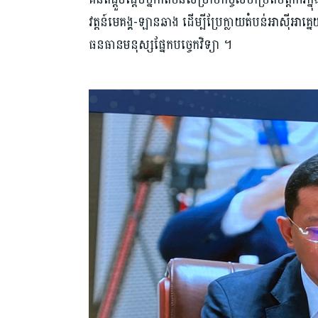
វត្តន៍មេគង្គ-ឡានឆាង ដើម្បីប្រែក្លាយតំបន់អាស៊ីអាគ្ន
ធនធានមនុស្សផ្នែកបច្ចេកវិទ្យា ។