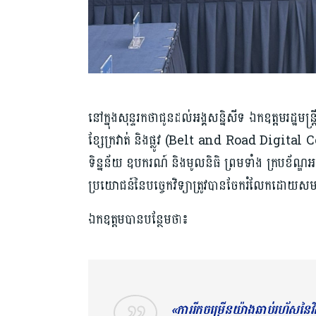
នៅក្នុងសុន្ទរកថាជូនដល់អង្គសន្និសីទ ឯកឧតុ្តមរដ្ឋមន្ត
ខ្សែក្រវាត់ និងផ្លូវ (Belt and Road Digital 
ទិន្នន័យ ឧបករណ៍ និងមូលនិធិ ព្រមទាំង ក្របខ័ណ្ឌអភ
ប្រយោជន៍នៃបច្ចេកវិទ្យាត្រូវបានចែករំលែកដោយសម
ឯកឧត្តមបានបន្ថែមថា៖
«ការរីកចម្រើនយ៉ាងឆាប់រហ័សនៃវិ