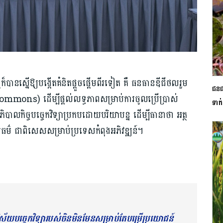
្រីក៏បានស្នើឱ្យបង្កើតគំនិតផ្តួចផ្តើមពីរទៀត គឺ ធនធានឌីជីថលរួម
ជនជា
Commons) ដើម្បីផ្តល់លទ្ធភាពសម្រាប់ការចូលប្រើប្រាស់
ទាក
ិបាលកិច្ចបច្ចេកវិទ្យាប្រកបដោយបរិយាបន្ន ដើម្បីធានាថា អត្ថ
ធម៌ ជាពិសេសសម្រាប់ប្រទេសកំពុងអភិវឌ្ឍន៍។
ស័យបច្ចេកវិទ្យារបស់ចិនមិនមែនសម្រាប់តែបម្រើប្រយោជន៍