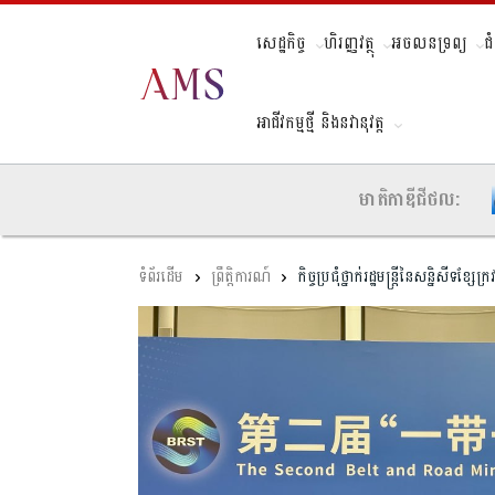
សេដ្ឋកិច្ច
ហិរញ្ញវត្ថុ
អចលនទ្រព្យ
ជ
អាជីវកម្មថ្មី និងនវានុវត្ត
មាតិកាឌីជីថល:
ព្រឹត្តិការណ៍
​កិច្ចប្រជុំថ្នាក់រដ្ឋមន្ត្រីនៃសន្និសីទខ្ស