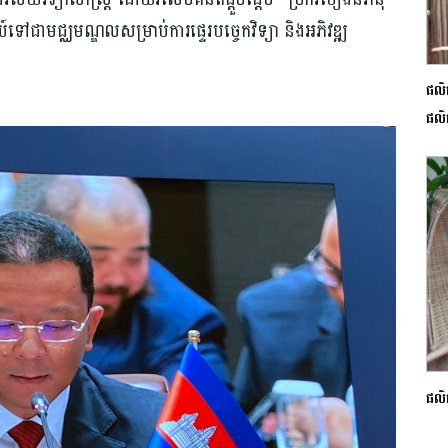
េយ៍ទៅជាមជ្ឈមណ្ឌលសម្រាប់ការផ្ទេរបច្ចេកវិទ្យា និងអភិវឌ្ឍ
ផលិ
ផលិ
ផលិត