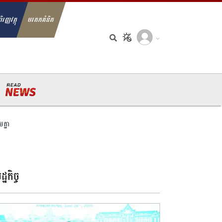
ិរញ្ញវត្ថុ
មរតកគំនិត
arch for:
មគ្នា
្ឋកិច្ច