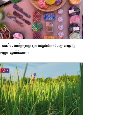
តិបារាំងពីរនាក់ប្រមូលប្លាស្ទិក កែច្នៃជាផលិតផលស្អាតៗគួរឱ្យ
់ទាញអារម្មណ៍ពីមហាជន