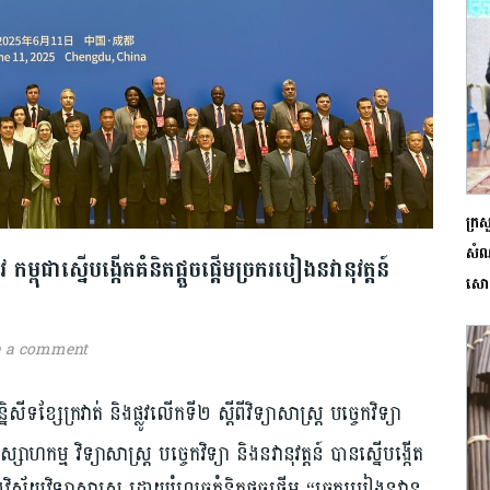
ក្រ
សំណ
ផ្លូវ កម្ពុជាស្នើបង្កើត​គំនិតផ្តួចផ្តើមច្រករបៀង​នវានុវត្តន៍​​
សោ
e a comment
ៃសន្និសីទខ្សែក្រវាត់ និងផ្លូវលើកទី២ ស្តីពីវិទ្យាសាស្ត្រ បច្ចេកវិទ្យា
ស្សាហកម្ម វិទ្យាសាស្ត្រ បច្ចេកវិទ្យា និងនវានុវត្តន៍ បានស្នើបង្កើត
រក្នុងវិស័យវិទ្យាសាស្ត្រ ដោយ​រំលេចគំនិតផ្តួចផ្តើម “ច្រករបៀងនវានុ