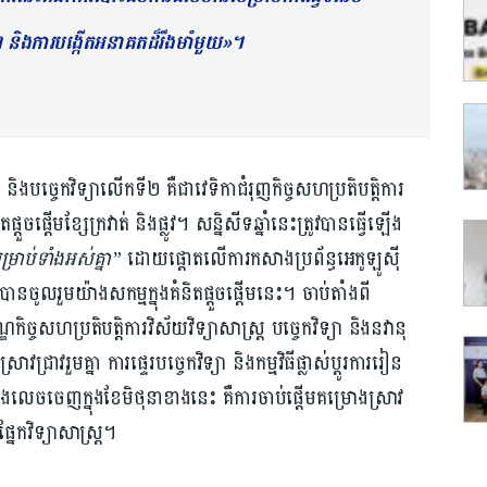
ញ និងការបង្កើតអនាគតដ៏រឹងមាំមួយ»។
ាស្ត្រ និងបច្ចេកវិទ្យាលើកទី២ គឺជាវេទិកាជំរុញកិច្ចសហប្រតិបត្តិការ
ួចផ្តើមខ្សែក្រវាត់ និងផ្លូវ។ សន្និសីទឆ្នាំនេះត្រូវបានធ្វើឡើង
ឍសម្រាប់ទាំងអស់គ្នា”
ដោយផ្តោតលើការកសាងប្រព័ន្ធអេកូឡូស៊ី
ចូលរួមយ៉ាងសកម្មក្នុងគំនិតផ្តួចផ្តើមនេះ។ ចាប់តាំងពី
្ចសហប្រតិបត្តិការវិស័យវិទ្យាសាស្ត្រ បច្ចេកវិទ្យា និងនវានុ
ជ្រាវរួមគ្នា ការផ្ទេរបច្ចេកវិទ្យា និងកម្មវិធីផ្លាស់ប្តូរការរៀន
លេចចេញក្នុងខែមិថុនាខាងនេះ គឺការចាប់ផ្តើមគម្រោងស្រាវ​
នែកវិទ្យាសាស្ត្រ។