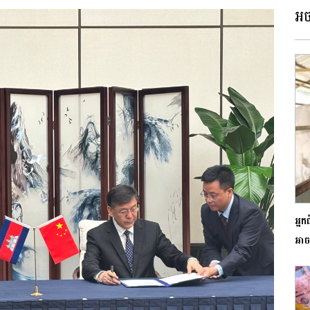
អច
អ្ន
អាច