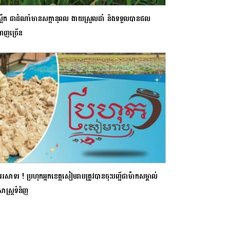
ឹមស្លឹក ជាដំណាំមានសក្ដានុពល ងាយស្រួលដាំ និងទទួលបានផល
េញច្រើន
សាទរ ! ប្រហុកអ្នកខេត្តសៀមរាបត្រូវបានចុះបញ្ជីជាម៉ាកសម្គាល់
សាស្រ្តទំនិញ