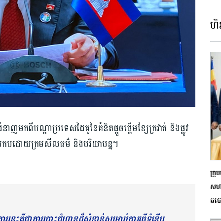
ហិរ
ជំនាញមកពីបណ្តាប្រទេសដៃគូនៃគំនិតផ្តួចផ្តើម​ខ្សែក្រវាត់ និងផ្លូវ
ន៍ប្រកបដោយក្រមសីលធម៌ និងបរិយាបន្ន។
ក្រ
សហក
ឆបោ
តិការ​​នេះ​គឺជា​ការ​បោះ​ជំហាន​ដ៏សំខាន់សម្រាប់ការធ្វើទំនើប