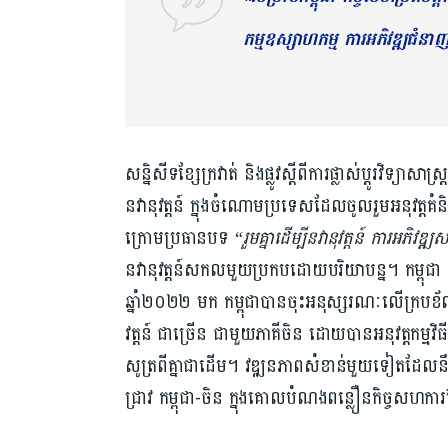
កម្មឧស្សាហកម្ម ការអភិវឌ្ឍជំនា
សន្និសីទខ្សែក្រវាត់ និងផ្លូវស្តីពីការផ្លាស់ប្តូរវិទ្យាស
នវានុវត្តន៍ ក្នុងចំណោមប្រទេសដែលចូលរួមអនុវត្តគំនិតផ្ត
ក្រោមប្រធានបទ “
រួមគ្នាដើម្បីនវានុវត្តន៍ ការអភិវឌ្
នវានុវត្តន៍សកលមួយប្រកបដោយបរិយាបន្ន។ កម្ពុជា បាន
ឆ្នាំ២០២២ មក កម្ពុជាបានចុះអនុស្សរណៈលើក្របខ័ណ្ឌកិច
វត្តន៍ ជាច្រើន ជាមួយភាគីចិន ដោយបានអនុវត្តកម្មវិធីស្រាវ
សូត្រពីគ្នាជាដើម។ វឌ្ឍនភាពសំខាន់មួយទៀតដែលនឹង
ជ្រាវ កម្ពុជា-ចិន ក្នុងគោលបំណងពន្លឿនកិច្ចសហការផ្