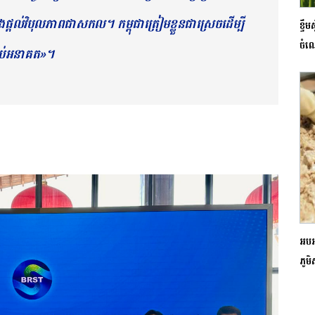
ផ្តល់វិបុលភាពជាសកល។ កម្ពុជា​ត្រៀម​ខ្លួន​ជា​ស្រេច​ដើម្បី​
ខ្ទ
ចំណ
រាប់អនាគត»។
អបអរ
ភូមិ