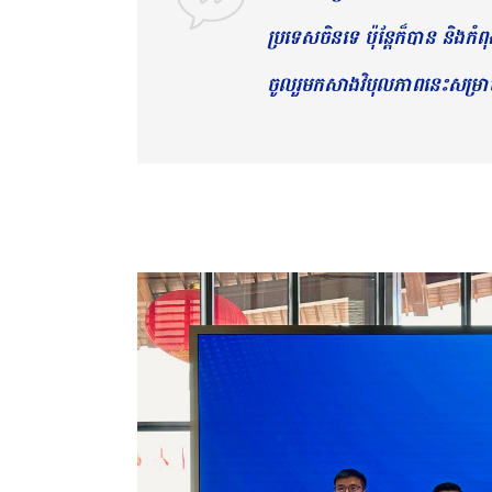
ប្រទេសចិនទេ ប៉ុន្តែក៏បាន និងកំពុង
ចូលរួមកសាង​វិបុលភាព​នេះសម្