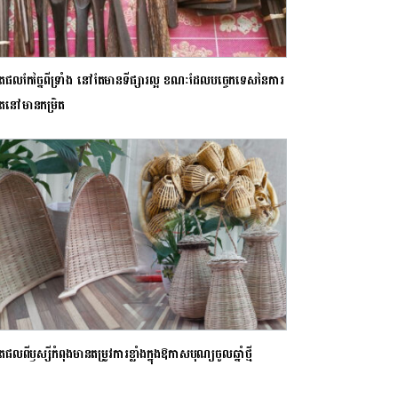
តផលកែច្នៃពីទ្រាំង នៅតែមានទីផ្សារល្អ ខណៈដែលបច្ចេកទេសនៃការ
តនៅមានកម្រិត
ផលពីឫស្សីកំពុងមានតម្រូវការខ្លាំងក្នុងឱកាសបុណ្យចូលឆ្នាំថ្មី