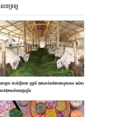
លនទ្រព្យ
កជំនាញ​ថា ការចិញ្ចឹមគោ ឬក្របី យកសាច់លក់តាមបច្ចេកទេស កសិករ
មាន​ឱកាសចំណេញច្រើន