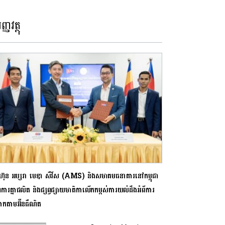
ញ្ញវត្ថុ
ុមហ៊ុន អប្សរា មេឌា សឺវីស (AMS) និងសមាគមធនាគារនៅកម្ពុជា
ារគ្នាផលិត​ និងផ្សព្វផ្សាយមាតិកាលើកកម្ពស់ការយល់ដឹងអំពីការ
កតាមអ៊ីនធឺណិត