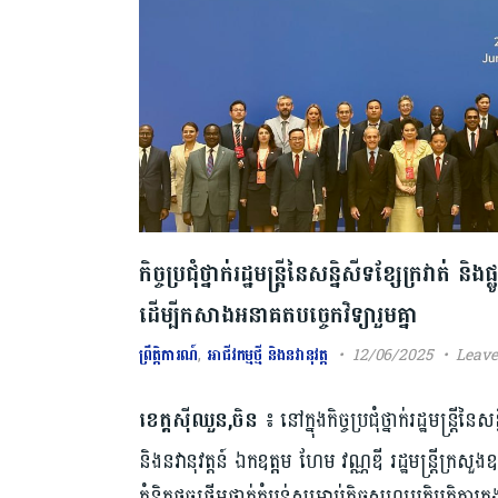
​កិច្ចប្រជុំថ្នាក់រដ្ឋមន្ត្រីនៃសន្និសីទខ្សែក្រវាត់ និង
ដើម្បី​កសាងអនាគតបច្ចេកវិទ្យា​រួមគ្នា
ព្រឹត្តិការណ៍
,
អាជីវកម្មថ្មី និងនវានុវត្ត
12/06/2025
Leav
ខេត្តស៊ីឈួន,ចិន ៖
នៅក្នុងកិច្ចប្រជុំថ្នាក់រដ្ឋមន្ត្រីន
និងនវានុវត្តន៍ ឯកឧតុ្តម ហែម វណ្ណឌី រដ្ឋមន្ត្រីក្រសួងឧ
គំនិតផ្តួចផ្តើមថ្នាក់តំបន់សម្រាប់កិច្ចសហប្រតិបត្តិកា