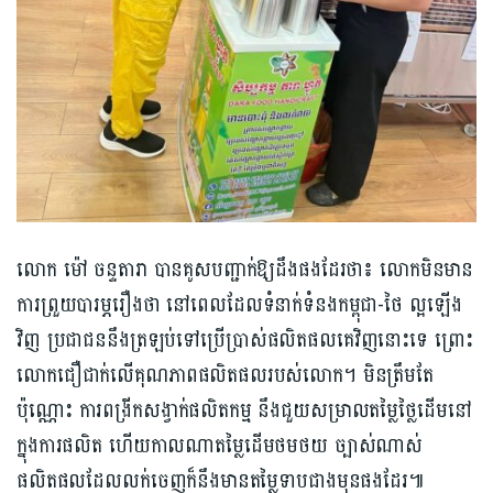
លោក ម៉ៅ ចន្ទតារា បានគូសបញ្ជាក់ឱ្យដឹងផងដែរថា៖ លោកមិនមាន
ការព្រួយបារម្ភរឿងថា នៅពេលដែលទំនាក់ទំនងកម្ពុជា-ថៃ ល្អឡើង
វិញ ប្រជាជននឹងត្រឡប់ទៅប្រើប្រាស់ផលិតផលគេ​វិញនោះទេ ព្រោះ
លោកជឿជាក់លើគុណភាពផលិតផលរបស់លោក។ មិនត្រឹមតែ
ប៉ុណ្ណោះ ការពង្រីកសង្វាក់ផលិតកម្ម នឹងជួយសម្រាលតម្លៃថ្លៃដើមនៅ
ក្នុងការផលិត ហើយកាលណាតម្លៃដើមថមថយ ច្បាស់ណាស់
ផលិតផលដែលលក់ចេញក៏នឹងមានតម្លៃទាបជាងមុនផងដែរ៕