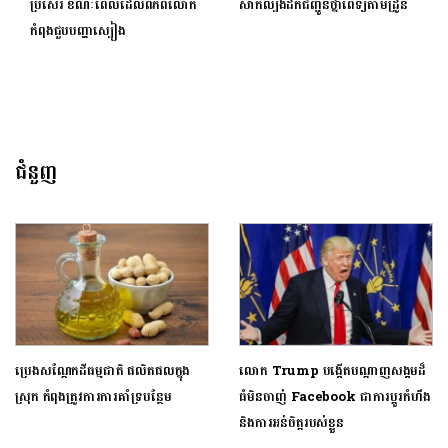
ប្រសើរ ខណៈពេលដែលពិភពលោក
សាកល្បងដឹកជញ្ជូនថ្នាំពេទ្យតាមដ្រូន
កំពុងជួបបញ្ហាស្បៀង
ជំនួញ
ប្រេងសណ្ដែកដីធម្មជាតិ ផលិតផលក្នុង
លោក Trump បង្កើតបណ្តាញសង្គមដ៏
ស្រុក កំពុងត្រូវការការគាំទ្របន្ថែម
ធំមិនចាញ់ Facebook ជាការប្តូរកំហឹង
និងការអន់ចិត្តរបស់ខ្លួន