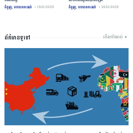
,
,
ជំនួញ
បទយកការណ៍
ជំនួញ
បទយកការណ៍
• 19/11/2025
• 20/11/2025
ព័ត៌មានទូទៅ
មើលទាំងអស់ ➧