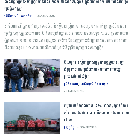
ពាណិជ្ជកម្ម​ចិន​-​អាហ្វ្រិក​កើន​ដល់​ ​១៩៦​ ​ពាន់​លាន​ដុល្លារ​ ក្នុង​ឆមាស​ទី​១​ ​បំបែក​កំណត់ត្រា​
ប្រវត្តិសាស្ត្រ​
,
ព្រឹត្តិការណ៍
សេដ្ឋកិច្ច
• 06/08/2026
​៖​ ​ទំហំ​ពាណិជ្ជកម្ម​រវាង​ប្រទេស​ចិន​ ​និង​ទ្វីប​អាហ្វ្រិក ​បាន​សម្រេច​កំណត់​ត្រា​ខ្ពស់​បំផុត​ជា​
ប្រវត្តិសាស្ត្រ​ក្នុង​រយៈពេល​ ​៦​ ​ខែ​ដំបូង​នៃ​ឆ្នាំ​នេះ​ ​ដោយ​មាន​ទំហំ​សរុប ​១,៤១​ ​ទ្រីលាន​យន់ ​
(​ប្រមាណ​ ​១៩៦,៦​ ​ពាន់​លាន​ដុល្លារ​អាមេរិក​) ​ដែល​ត្រូវបាន​ជំរុញ​ដោយ​គោលនយោបាយ​
មិន​យក​ពន្ធ​គយ​ ​០​ ​ភាគរយ​លើ​ការ​នាំចូល​ទំនិញ​ពី​បណ្តា​ប្រទេស​អាហ្វ្រិក
ប៊ុល​ហ្ការី ​ស្នើ​បង្កើត​សម្ព័ន្ធភាព​ថ្មី​មួយ ​ដើម្បី​
ជំរុញ​ការ​កែទម្រង់​គោលនយោបាយ​អន្តោ
ប្រវេសន៍​នៅអឺរ៉ុប​
,
ព្រឹត្តិការណ៍
អាជីវកម្មថ្មី និងនវានុវត្ត
• 06/08/2026
កម្ពុជារកចំណូលបាន ៤១៥ លានដុល្លារពីការ
នាំចេញអង្ករជាង ៧០ ម៉ឺនតោន ក្នុងរយៈពេល
៧ ខែ
សេដ្ឋកិច្ច
• 05/08/2026