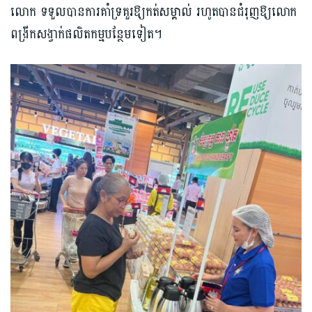
លោក ទទួលបានការគាំទ្រគួរឱ្យកត់សម្គាល់ រហូតបានជំរុញឱ្យលោក
ពង្រីកសង្វាក់ផលិតកម្មបន្ថែមទៀត។