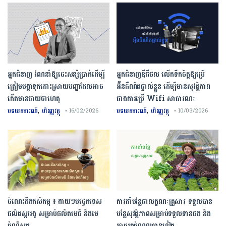
អ្នកជំនាញ ណែនាំឱ្យចេះសន្សំប្រាក់ដើម្បី
អ្នកជំនាញឌីជីថល លើកទឹកចិត្តឱ្យប្រើ
ត្រៀមបង្កាទុកដោះស្រាយបញ្ហាដែលអាច
អ៊ីនធឺណិតផ្ទាល់ខ្លួន ដើម្បីមានសុវត្ថិភាព
កើតមានជាយថាហេតុ
ជាងការប្រើ Wifi​ សាធារណៈ
,
,
បទយកការណ៍
ហិរញ្ញវត្ថុ
បទយកការណ៍
ហិរញ្ញវត្ថុ
• 16/02/2026
• 10/03/2026
ចំណេះដឹងកសិកម្ម ៖ ងាយៗបច្ចេកទេស
ការដាំបន្លែជាលក្ខណៈគ្រួសារ ទទួលបាន
ផលិតស្កររងូ សម្រាប់ផលិតមេជី និងមេ
បន្លែសុវត្ថិភាពសម្រាប់ទទួលទានផង និង
ចំណីសត្វ
អាចរកចំណូលបានទៀត