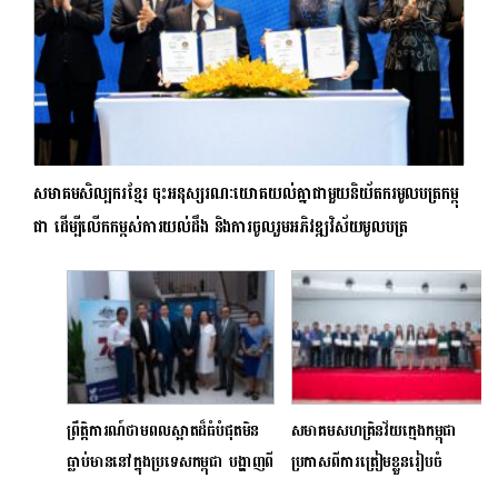
សមាគមសិល្បករខ្មែរ ចុះអនុស្សរណៈយោគយល់គ្នាជាមួយនិយ័តករមូលបត្រកម្ពុ
ជា ដើម្បីលើកកម្ពស់ការយល់ដឹង និងការចូលរួមអភិវឌ្ឍវិស័យមូលបត្រ
ព្រឹត្តិការណ៍ថាមពលស្អាតដ៏ធំបំផុតមិន
សមាគមសហគ្រិនវ័យក្មេងកម្ពុជា
ធ្លាប់មាននៅក្នុងប្រទេសកម្ពុជា បង្ហាញពី
ប្រកាសពីការត្រៀមខ្លួនរៀបចំ
វឌ្ឍនភាពនៃដំណោះស្រាយអេកូ
មហោស្រពសហគ្រិនវ័យក្មេងអាស៊ាន