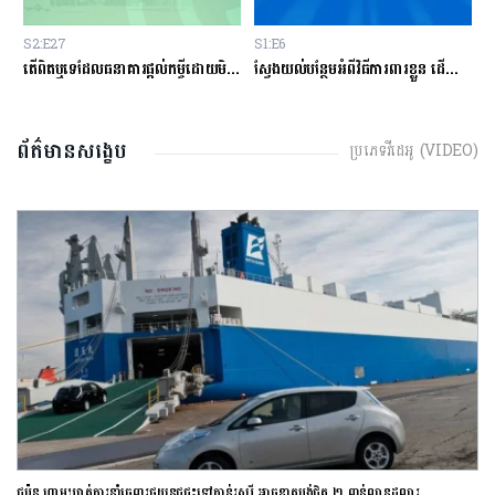
S2:E27
S1:E6
S
ម្ចីជាមួយធនាគារ
តើពិតឬទេដែលធនាគារផ្ដល់កម្ចីដោយមិនសិក្សាលើលទ្ធភាពសងត្រឡប់?
ស្វែងយល់បន្ថែមអំពីវិធីការពារខ្លួន ដើម្បីជៀសវាងពីការឆបោកតាមបច្ចេកវិទ្យាហិរញ្ញវត្ថុ!
ត
ព័ត៌មានសង្ខេប
ប្រភេទវីដេអូ (VIDEO)
ជប៉ុន ហាមឃាត់ការនាំចេញរថយន្តជជុះទៅកាន់រុស្ស៊ី អាចខាតបង់ជិត ២ ពាន់លានដុល្លារ