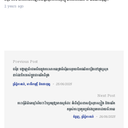
2 years ago
Post navigation
Previous Post
ជប៉ុន បង្ហាញពីជោគជ័យក្នុងការសាកល្បងមីស៊ីលចម្ងាយជិតផលិតឡើងនៅក្នុងស្រុក
នាដែនទឹករបស់ខ្លួនជាលើកដំបូង
ព្រឹត្តិការណ៍, អាជីវកម្មថ្មី និងនវានុវត្ត
25/06/2025
Next Post
ការធ្វើពិពិធកម្មវិស័យវារីវប្បកម្មឱ្យមានស្តង់ដារ គឺដើម្បីធានាសន្តិសុខស្បៀង និងលើក
កម្ពស់ការប្រកួតប្រជែងប្រកបដោយចីរភាព
ជំនួញ, ព្រឹត្តិការណ៍
26/06/2025