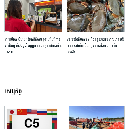
ការប្រើប្រាស់បច្ចេកវិទ្យាឌីជីថលក្នុងប្រតិបត្តិការ
មុខរបរចិញ្ចឹមក្តាមថ្ម កំពុងជួយឱ្យប្រជាសហគមន៍
អាជីវកម្ម កំពុងផ្តល់អត្ថប្រយោជន៍ខ្ពស់ដល់វិស័យ
នេសាទជាប់មាត់សមុទ្រមានជីវភាពកាន់តែ
SME
ប្រសើរ
សេដ្ឋកិច្ច