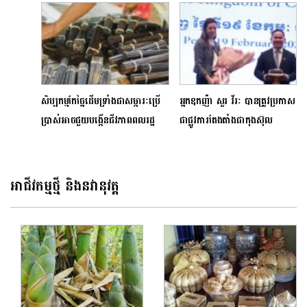
ប្រកបដោយ​ភាព​ច្នៃប្រឌិតពី​វិស័យ​
លើកទី៧ ក្នុងនាមជាម្ចាស់ផ្ទះ
សាធារណៈ និងឯកជន
សិប្បកម្មកែច្នៃដើមទ្រាំងជាសម្ភារៈប្រើ
អ្នកឧកញ៉ា សួរ វីរៈ បានត្រូវប្រកាស
ប្រាស់អាចជួយបង្កើនជីវភាពពលរដ្ឋ
ជាផ្លូវការតែងតាំងជាកុងស៊ុល
មូលដ្ឋានបានប្រសើរ
កិត្តិយសអ៊ីស្រាអែលប្រចាំ
ព្រះរាជាណាចក្រកម្ពុជា
អាជីវកម្មថ្មី និងនវានុវត្ត