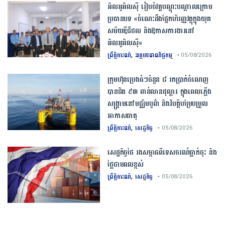
អិលអូអិលស៊ី រៀបចំវគ្គបណ្តុះបណ្តាលក្រោម
ប្រធានបទ «ចំណេះដឹងផ្នែកហិរញ្ញវត្ថុក្នុងយុគ
សម័យឌីជីថល និងឱកាសការងារនៅ
អិលអូអិលស៊ី»
,
ព្រឹត្តិការណ៍
អត្ថបទពាណិជ្ជកម្ម
• 05/08/2026
ក្រុមហ៊ុនប្រេងធំៗចំនួន ៨ រកប្រាក់ចំណេញ
បានជិត ៩៣ ពាន់លានដុល្លារ ក្នុងពេលភ្លើង
សង្គ្រាមនៅមជ្ឈិមបូព៌ា និងវិបត្តិបម្រែបម្រួល
អាកាសធាតុ
,
ព្រឹត្តិការណ៍
សេដ្ឋកិច្ច
• 05/08/2026
សេដ្ឋកិច្ច​ថៃ​ រង​សម្ពាធ​ពី​ទេសចរណ៍​ធ្លាក់ចុះ​ និង​
ថ្លៃ​ថាមពល​ខ្ពស់​
,
ព្រឹត្តិការណ៍
សេដ្ឋកិច្ច
• 05/08/2026