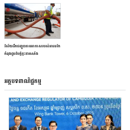
វិស័យដឹកជញ្ជូនតាមអាកាសរបស់អាមេរិក
កំពុងជួបវិបត្តិខ្វះខាតសាំង
អត្ថបទពាណិជ្ជកម្ម