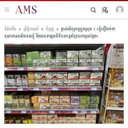
ព្រឹត្តិការណ៍
ជំនួញ
ម្ចាស់សិប្បកម្មក្នុងស្រុក ៖ «ខ្ញុំជឿជាក់ថា
គុណភាពផលិតផលខ្ញុំ នឹងអាចទាញអតិថិជនបន្តគាំទ្របានយូរអង្វែង»