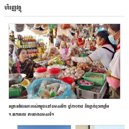
ហិរញ្ញវត្ថុ
អត្រាអតិផរណារបស់កម្ពុជានៅឆមាសទី២ ឆ្នាំ២០២៥ នឹងធ្លាក់ចុះមកត្រឹម
១.៣ភាគរយ ទាបជាងឆមាសទី១