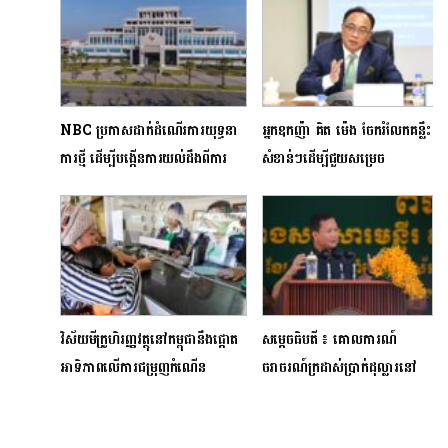
NBC ប្រកាសដាក់ដំណើរការយុទ្ធនា
អ្នកឧកញ៉ា គិត ម៉េង ចែករំលែកគន្លឹះ
ការថ្មី ដើម្បីបង្កើនការយល់ដឹងពីការ
សំខាន់ៗដើម្បីជួយសម្រេច
សម្រេចចិត្តផ្នែកហិរញ្ញវត្ថុ
គោលដៅហិរញ្ញវត្ថុ
វិស័យមីក្រូហិរញ្ញវត្ថុនៅកម្ពុជានឹងផ្តោត
សម្តេចធិបតី ៖ គោលការណ៍
អាទិភាពលើការជម្រុញកំណើន
ចរាចរណ៍ក្រដាស់ប្រាក់ដុល្លារនៅ
ប្រកបដោយការទទួលខុសត្រូវ
ខេត្តសៀមរាបជាជំហានសាកល្បង
មុនប្រកាសដាក់ឱ្យអនុវត្តនៅទូទាំង