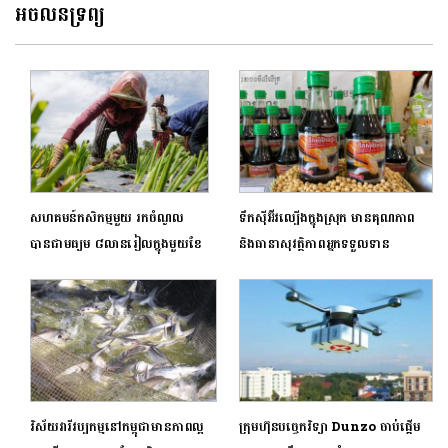
ប្រទេស
អចលនទ្រព្យ
សហគមន៍កសិកម្មមួយ រកចំណូល
ទឹកស៊ីអ៊ីវល្បើងក្នុងស្រុក មានគុណភាព
បានជាមធ្យម ៨លានរៀល​ក្នុងមួយខែ
និងធានាសុវត្ថិភាពអ្នកទទួលទាន
វិស័យវារីវប្បកម្មនៅកម្ពុជាមានភាពល្អ
ក្រុមហ៊ុនបច្ចេកវិទ្យា Dunzo ចាប់ផ្តើម