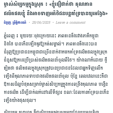
ម្ចាស់សិប្បកម្មក្នុងស្រុក ៖ «ខ្ញុំជឿជាក់ថា គុណភាព
ផលិតផលខ្ញុំ នឹងអាចទាញអតិថិជនបន្តគាំទ្របានយូរអង្វែង»
ជំនួញ
,
ព្រឹត្តិការណ៍
25/06/2025
Leave a comment
ភ្នំពេញ ៖ មួយរយៈចុងក្រោយនេះ ភាពតានតឹងរវាងភាគីកម្ពុជា
និងថៃ បានកើនឡើងគួរឱ្យកត់សម្គាល់។ ភាពតានតឹងនេះបាន
ជំរុញឱ្យប្រជាជនកម្ពុជាជាច្រើននាក់ងាកមកគាំទ្រផលិតផលក្នុងស្រុក
ជំនួសឱ្យការប្រើប្រាស់ផលិតផលនាំចូលពីថៃ។ យ៉ាងណាក៏ដោយ ថ្វី
ត្បិតថា ផលិតផលក្នុងស្រុកត្រូវបានប្រជាជនដែលជាអ្នកទិញលើក
ឡើងពីគុណភាពទាបជាងផលិតផលនាំចូល ប៉ុន្តែ ពេលវេលានេះគឺជា
ឱកាសដ៏ល្អបំផុតសម្រាប់ម្ចាស់សិប្បកម្មក្នុងការពង្រឹងគុណភាព បង្កើន
ការផលិត ដើម្បីដាក់លក់នៅលើទីផ្សារ ខណៈដែលការគាំទ្របានកើន
ឡើងយ៉ាងផុសផុល។
សិប្បកម្ម តារាហ្វូត គឺជាសិប្បកម្មក្នុងស្រុកមួយដែលប្រមូលទិញ