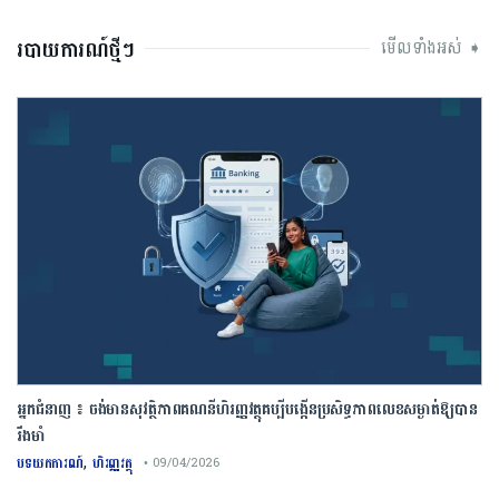
របាយការណ៍ថ្មីៗ
មើលទាំងអស់ ➧
អ្នកជំនាញ ៖ ចង់មានសុវត្ថិភាពគណនីហិរញ្ញវត្ថុគប្បីបង្កើនប្រសិទ្ធភាពលេខសម្ងាត់ឱ្យបាន
រឹងមាំ
,
បទយកការណ៍
ហិរញ្ញវត្ថុ
• 09/04/2026