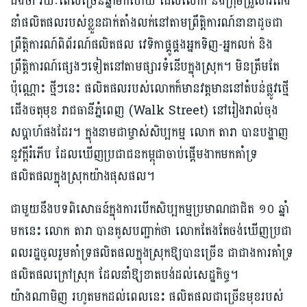
ដឹងថា រយៈពេលច្រើនឆ្នាំមក​ហើយ ដែលលោក និងក្រុមគ្រួសារតែង
នាំផលិតផលរបស់ខ្លួនដាក់តាំងលក់នៅតាម​ព្រឹត្តិការណ៍​នានាដូចជា
ព្រឹត្តិការណ៍ពិព័រណ៍ផលិតផល វេទិកាផ្គូផ្គងអ្នកទិញ-អ្នកលក់ និង
ព្រឹត្តិការណ៍ផ្សេងៗទៀតនៅតាមផ្សារទំនើបក្នុងស្រុក។ មិនត្រឹមតែ
ប៉ុណ្ណោះ ថ្មីៗនេះ ផលិតផលរបស់លោកក៏មានវត្តមាននៅតំបន់ផ្លូវថ្មើ
ជើងចតុមុខ រាជធានីភ្នំពេញ (Walk Street) នៅរៀងរាល់ចុង
សប្ដាហ៍ផងដែរ។ ក្នុងនាមជាម្ចាស់សិប្បកម្ម លោក តារា បានបង្ហាញ
នូវក្ដីរំភើប ដែលឃើញប្រជាជនកម្ពុជាចាប់ផ្ដើមងាកមកគាំទ្រ
ផលិតផលក្នុងស្រុកយ៉ាងផុសផល។
ជាមួយនឹងបទពិសោធន៍ក្នុងការបើកសិប្បកម្មប្រមាណជាជិត ១០ ឆ្នាំ
មកនេះ លោក តារា បានគូសបញ្ជាក់ថា លោកតែងតែចង់​ឃើញប្រជា
ពលរដ្ឋចូលរួមគាំទ្រផលិតផលក្នុងស្រុកឱ្យបានច្រើន ជាជាងការគាំទ្រ
ផលិតផល​ក្រៅស្រុក ដែលនាំឱ្យខាតបង់ដល់សេដ្ឋកិច្ច។
យ៉ាងណាមិញ រហូតមកដល់ពេលនេះ ផលិតផលជាច្រើនមុខរបស់