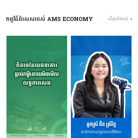
កម្មវិធីពិសេសរបស់ AMS ECONOMY
មើលទាំងអស់ ➧