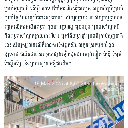
គ្រាប់ធុញ្ញជាតិ ដើម្បីយកទៅកែច្នៃផលិតធ្វើ​ជាប្រេងសម្រាប់ប្រើប្រាស់
ប្រចាំថ្ងៃ ដែលល្អចំពោះសុខភាព។ សិប្បកម្មនេះ ជាសិប្បកម្មខ្នាតតូច
ផ្តោតលើការផលិតប្រេង ដូចជា ប្រេងល្ង ប្រេងដូង ប្រេងសណ្ដែកដី
និងប្រេងសណ្ដែកផ្កាយជាដើម។ ក្រៅពីចម្រាញ់ប្រេងពីគ្រាប់ធុញ្ញជាតិ
នេះ សិប្បកម្មខាងលើក៏មានការកែច្នៃកសិផលក្នុងស្រុកមួយចំនួន
ឱ្យទៅជាផលិតផលសម្រេចផ្សេងទៀតដូចជា ម្សៅល្មៀត តែខ្ចី តែម្រុំ
តែស្លឹកគ្រៃ និងគ្រាប់ស្វាយចន្ទី​ជាដើម។