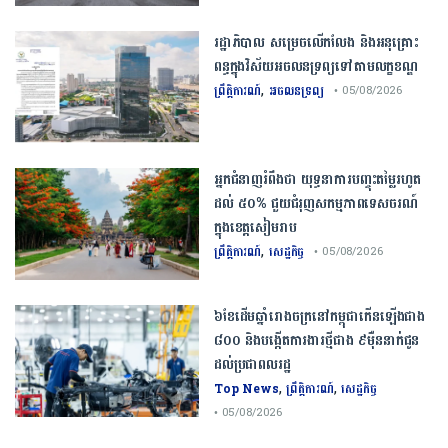
រដ្ឋាភិបាល សម្រេច​លើកលែង និងអនុគ្រោះ
ពន្ធក្នុងវិស័យអចលនទ្រព្យ​ទៅតាមលក្ខខណ្ឌ
,
ព្រឹត្តិការណ៍
អចលនទ្រព្យ
• 05/08/2026
អ្នកជំនាញ​រំពឹង​ថា​ ​យុទ្ធនាការ​បញ្ចុះ​តម្លៃ​រហូត
ដល់​ ​៥០​% ​ជួយ​ជំរុញ​សកម្មភាព​ទេសចរណ៍​
ក្នុង​ខេត្ត​សៀមរាប​
,
ព្រឹត្តិការណ៍
សេដ្ឋកិច្ច
• 05/08/2026
៦ខែដើមឆ្នាំរោងចក្រនៅកម្ពុជាកើនឡើងជាង
៨០០ និងបង្កើតការងារថ្មីជាង ៩ម៉ឺននាក់ជូន
ដល់ប្រជាពលរដ្ឋ
,
,
Top News
ព្រឹត្តិការណ៍
សេដ្ឋកិច្ច
• 05/08/2026