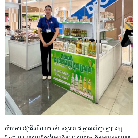
បើតាមការឱ្យដឹងពីលោក ម៉ៅ ចន្ទតារា ជាម្ចាស់សិប្បកម្មបានឱ្យ