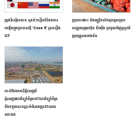
ក្រុងវ៉ាស៊ីនតោន ស្ងាត់ៗរៀបចំផែនការ
ក្រុមការងារ និងមន្ត្រីកសិកម្មបន្តសម្រប
បង្កើតប្លុកប្រទេសថ្មី ‘Core 5’ ស្រដៀង
សម្រួលក្រុមហ៊ុន ជីបម៉ុង ប្រមូលទិញស្រូវពី
G7
ក្រុមគ្រួសារកងទ័ព
ការវិនិយោគដីធ្លីចេញពី
ភ្នំពេញ៣០គីឡូម៉ែត្រទៅ៦០គីឡូម៉ែត្រ
នឹងទទួលបានប្រាក់ចំណេញនៅពេល
អនាគត