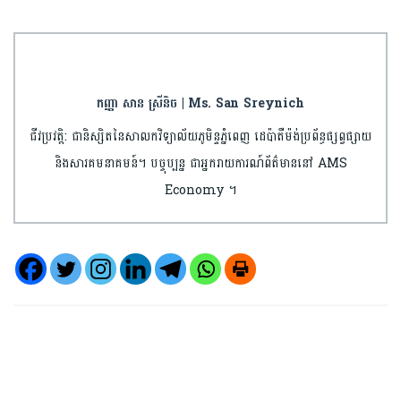
កញ្ញា សាន ស្រីនិច | Ms. San Sreynich
ជីវប្រវត្តិ: ជានិស្សិតនៃសាលកវិទ្យាល័យភូមិន្ទភ្នំពេញ ដេប៉ាតឺម៉ង់ប្រព័ន្ធផ្សព្វផ្សាយ
និងសារគមនាគមន៍។ បច្ចុប្បន្ន ជាអ្នករាយការណ៍ព័ត៌មាននៅ AMS
Economy ។