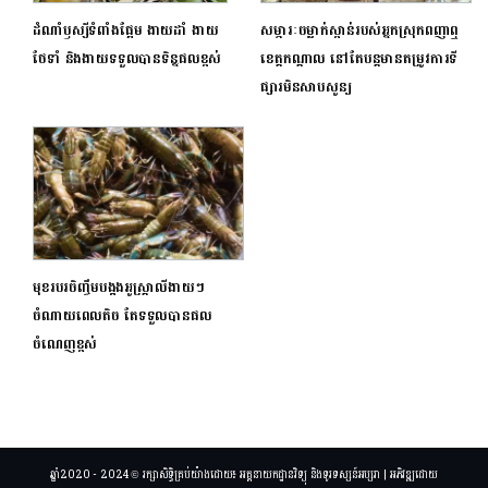
ដំណាំឫស្សីទំពាំងផ្អែម ងាយដាំ ងាយ
សម្ភារៈចម្លាក់ស្ពាន់របស់អ្នកស្រុកពញាឮ
ថែទាំ និងងាយទទួលបានទិន្នផលខ្ពស់
ខេត្តកណ្តាល នៅតែបន្តមានតម្រូវការទី
ផ្សារមិនសាបសូន្យ
មុខរបរចិញ្ចឹមបង្កងអូស្ត្រាលីងាយៗ
ចំណាយពេលតិច តែទទួលបានផល
ចំណេញខ្ពស់
ឆ្នាំ2020 - 2024 © រក្សាសិទ្ធិគ្រប់យ៉ាងដោយ៖ អគ្គនាយកដ្ឋានវិទ្យុ និងទូរទស្សន៍អប្សរា | អភិវឌ្ឍដោយ