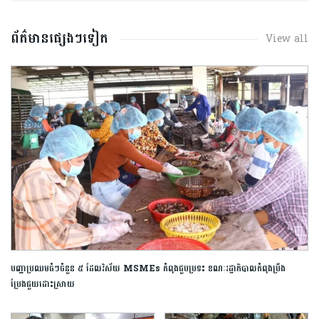
ព័ត៌មានផ្សេងៗទៀត
View all
បញ្ហាប្រឈមធំៗចំនួន ៥ ដែលវិស័យ MSMEs កំពុងជួបប្រទះ ខណៈរដ្ឋាភិបាលកំពុងប្រឹង
ប្រែងជួយដោះស្រាយ