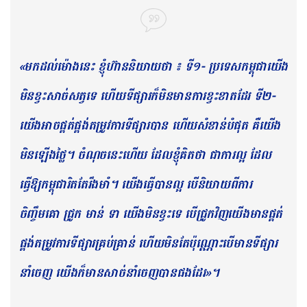
«មកដល់ម៉ោងនេះ ខ្ញុំហ៊ាននិយាយថា ៖ ទី១- ប្រទេសកម្ពុជាយើង
មិនខ្វះសាច់សត្វទេ ហើយទីផ្សារក៏មិនមានការខ្វះខាតដែរ ទី២-
យើងអាចផ្គត់ផ្គង់តម្រូវការទីផ្សារបាន ហើយសំខាន់បំផុត គឺយើង
មិនឡើងថ្លៃ។ ចំណុចនេះហើយ ដែលខ្ញុំគិតថា ជាការល្អ ​ដែល
ធ្វើឱ្យកម្ពុជារិតតែរឹងមាំ។ យើងធ្វើបានល្អ បើនិយាយពីការ
ចិញ្ចឹមគោ ​ជ្រូក មាន់ ទា យើងមិនខ្វះទេ បើជ្រូកវិញយើងមានផ្គត់
ផ្គង់តម្រូវការទីផ្សារគ្រប់គ្រាន់ ហើយមិនតែប៉ុណ្ណោះបើមានទីផ្សារ
នាំចេញ យើងក៏មានសាច់នាំចេញបានផងដែរ»។