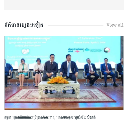
ព័ត៌មានផ្សេងៗទៀត
View all
កម្ពុជា គ្រោងកំណត់ការប្រើប្រាស់សារធាតុ “អាសបេស្ដុស”ក្នុងវិស័យសំណង់