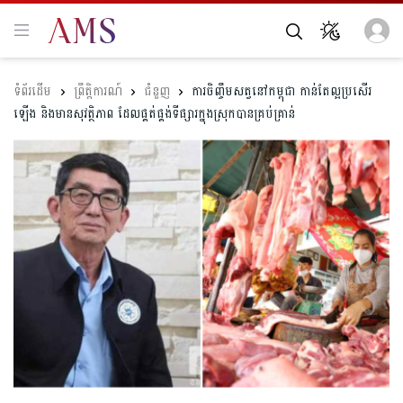
ព្រឹត្តិការណ៍
ជំនួញ
ការចិញ្ចឹមសត្វនៅកម្ពុជា កាន់តែល្អប្រសើរ
ឡើង​​ និងមានសុវត្ថិភាព​ ដែលផ្គត់ផ្គង់ទីផ្សារក្នុងស្រុកបានគ្រប់គ្រាន់