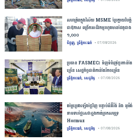
សហគ្រិនក្នុងវិស័យ MSME ប្រែក្លាយវិបត្តិ
ជាឱកាស ពង្រីកអាជីវកម្មរហូតមានដៃគូជាង
១,០០០
,
ជំនួញ
ព្រឹត្តិការណ៍
• 07/08/2026
ប្រធាន​​ ​FASMEC​៖​ ​ទិញ​ទំនិញ​ខ្មែរ​កាន់តែ​
ច្រើន​ ​សេដ្ឋកិច្ច​ជាតិ​កាន់តែ​រីកចម្រើន​
,
ព្រឹត្តិការណ៍
សេដ្ឋកិច្ច
• 07/08/2026
តម្លៃប្រេងឡើងថ្លៃវិញ បន្ទាប់ពីអ៊ីរ៉ង់ និង អូម៉ង់
ទាមទារថ្លៃសេវាឆ្លងកាត់ច្រកសមុទ្រ
Hormuz
,
ព្រឹត្តិការណ៍
សេដ្ឋកិច្ច
• 07/08/2026