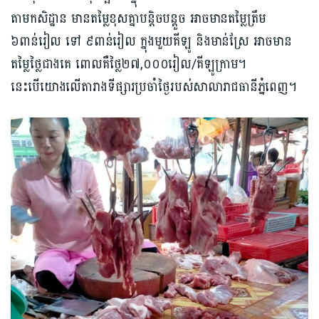
តាមកសិដ្ឋាន មានតម្លៃខុសគ្នាបន្ដិចបន្ដួច អាចមានតម្លៃត្រឹម
៦ពាន់រៀល ទៅ ៩ពាន់រៀល ក្នុងមួយគីឡូ និងមាន់ស្រែ អាចមាន
តម្លៃថ្លៃជាងគេ ពោលគឺថ្លៃ​២៧,០០០រៀល/គីឡូក្រាម។
នេះបើយោងលើតារាងទីផ្សារប្រចាំថ្ងៃរបស់សាលារាជធានីភ្នំពេញ។