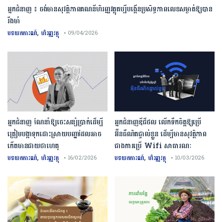
អ្នកជំនាញ ៖ ចង់មានសុវត្ថិភាពគណនីហិរញ្ញវត្ថុគប្បីបង្កើនប្រសិទ្ធភាពលេខសម្ងាត់ឱ្យបាន
រឹងមាំ
,
បទយកការណ៍
ហិរញ្ញវត្ថុ
• 09/04/2026
អ្នកជំនាញ ណែនាំឱ្យចេះសន្សំប្រាក់ដើម្បី
អ្នកជំនាញឌីជីថល លើកទឹកចិត្តឱ្យប្រើ
ត្រៀមបង្កាទុកដោះស្រាយបញ្ហាដែលអាច
អ៊ីនធឺណិតផ្ទាល់ខ្លួន ដើម្បីមានសុវត្ថិភាព
កើតមានជាយថាហេតុ
ជាងការប្រើ Wifi​ សាធារណៈ
,
,
បទយកការណ៍
ហិរញ្ញវត្ថុ
បទយកការណ៍
ហិរញ្ញវត្ថុ
• 16/02/2026
• 10/03/2026