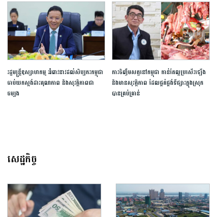
រដ្ឋមន្រ្តីឧស្សាហកម្ម អំពាវនាវដល់សិប្បករកម្ពុជា
ការចិញ្ចឹមសត្វនៅកម្ពុជា កាន់តែល្អប្រសើរឡើង​​
ចាប់យកស្តង់ដារគុណភាព និងសុវត្ថិភាពជា
និងមានសុវត្ថិភាព​ ដែលផ្គត់ផ្គង់ទីផ្សារក្នុងស្រុក
ចម្បង
បានគ្រប់គ្រាន់
សេដ្ឋកិច្ច