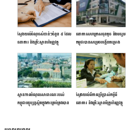
ស្វែងយល់ចំណុចសំខាន់ៗចំនួន ៥ ដែល
ធនាគារសហគ្រាសធុនតូច និងមធ្យម
ធនាគារ និងគ្រឹះស្ថានហិរញ្ញវត្ថុ
កម្ពុជាបានសម្រេចបង្កើនគម្រោង
ពិចារណាមុនការសម្រេចផ្តល់កម្ចីជូន
ថវិការចំនួន ៤០ លានដុល្លារ បន្ថែម
អតិថិជន
ទៀត
ស្ថានភាពបំណុលសាធារណៈរបស់
ស្វែងយល់ពីការប្រើប្រាស់កម្ចីពី
កម្ពុជាបច្ចុប្បន្នស្ថិតក្នុងការគ្រប់គ្រងបាន
ធនាគារ និងគ្រឹះស្ថានមីក្រូហិរញ្ញវត្ថុ
និងមានហានិភ័យកម្រិតទាប
ប្រកបដោយទំនួលខុសត្រូវ!