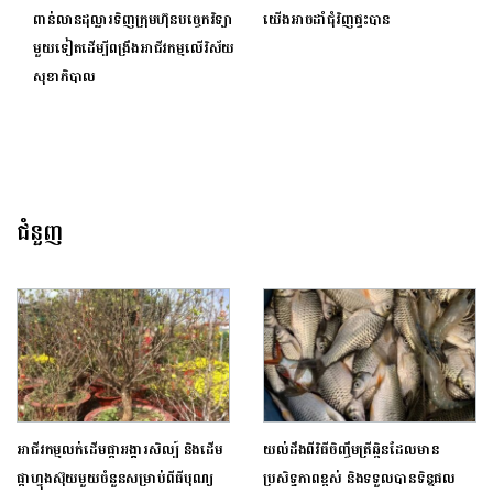
ពាន់លានដុល្លារទិញក្រុមហ៊ុនបច្ចេកវិទ្យា
យើងអាចដាំជុំវិញផ្ទះបាន
មួយទៀតដើម្បីពង្រឹងអាជីវកម្មលើវិស័យ
សុខាភិបាល
ជំនួញ
អាជីវកម្មលក់ដើមផ្កាអង្គារសិល្ប៍ និងដើម
យល់ដឹងពីវិធីចិញ្ចឹមត្រីឆ្ពិនដែលមាន
ផ្កាហ្វុងស៊ុយមួយចំនួនសម្រាប់ពីធីបុណ្យ
ប្រសិទ្ធភាពខ្ពស់ និងទទួលបានទិន្នផល