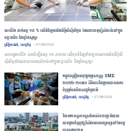
អាម៉េរិក ដាក់ពន្ធ ១៥ % លើទំនិញផលិតពីប៉ូលីស៊ីលីកូន ដែលជាធាតុផ្សំសំខាន់នៅក្នុង
បន្ទះឈីប និងផ្ទាំងសូឡា
,
ព្រឹត្តិការណ៍
សេដ្ឋកិច្ច
• 07/08/2026
សហរដ្ឋអាម៉េរិក បានដំឡើងពន្ធ ១៥ ភាគរយ លើមុខទំនិញទាំងឡាយណាផលិតពីប៉ូលី
ស៊ីលីកូនដែលជាសារធាតុសំខាន់នៅក្នុងបន្ទះឈីប និងផ្ទាំងសូឡា
កម្ពុជា​ត្រៀមអនុវត្ត​យុទ្ធសាស្ត្រ​ ​SME​ ​
២០២៦​-​២០៣០​ រំពឹងថានឹងក្លាយ​ជា​ចលករ​
ជំរុញ​កំណើន​សេដ្ឋកិច្ច​ជាតិ​
,
ព្រឹត្តិការណ៍
សេដ្ឋកិច្ច
• 07/08/2026
វិធានការស្រោចស្រង់របស់រាជរដ្ឋាភិបាល​
បាន​ជួយ​ជំរុញឱ្យវិស័យ​អចលនទ្រព្យនៅតែបន្ត​
មានសកម្មភាព