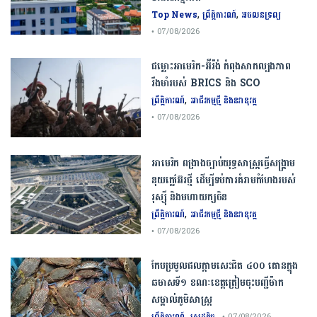
,
,
Top News
ព្រឹត្តិការណ៍
អចលនទ្រព្យ
• 07/08/2026
ជម្លោះ​អាមេរិក​-​អ៊ីរ៉ង់​ ​កំពុង​សាកល្បង​ភាព​
រឹងមាំ​របស់​ ​BRICS​ ​និង​ ​SCO​
,
ព្រឹត្តិការណ៍
អាជីវកម្មថ្មី និងនវានុវត្ត
• 07/08/2026
​អាមេរិក​ ពង្រាងច្បាប់​យុទ្ធសាស្ត្រ​ធ្វើ​សង្គ្រាម​
នុយក្លេអ៊ែរ​ថ្មី ដើម្បីទប់ការគំរាមកំហែងរបស់​
រុស្ស៊ី និងមហាយក្សចិន
,
ព្រឹត្តិការណ៍
អាជីវកម្មថ្មី និងនវានុវត្ត
• 07/08/2026
កែប​ប្រមូល​ផល​ក្តាម​សេះ​ជិត​ ​៤០០ ​តោន​ក្នុង​
ឆមាស​ទី​១​ ​ខណៈ​ខេត្ត​ត្រៀម​ចុះបញ្ជី​ម៉ាក​
សម្គាល់​ភូមិសាស្ត្រ​
,
ព្រឹត្តិការណ៍
សេដ្ឋកិច្ច
• 07/08/2026