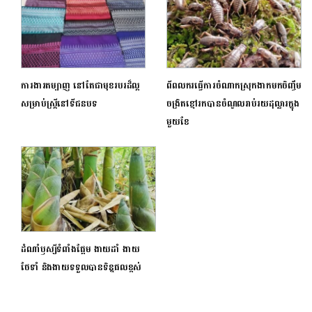
ការងារតម្បាញ នៅតែជាមុខរបរដ៏ល្អ
ពីពលករធ្វើការចំណាកស្រុកងាកមកចិញ្ចឹម
សម្រាប់ស្ត្រីនៅទីជនបទ
ចង្រិតខ្មៅរកបានចំណូលរាប់រយដុល្លារក្នុង
មួយខែ
ដំណាំឫស្សីទំពាំងផ្អែម ងាយដាំ ងាយ
ថែទាំ និងងាយទទួលបានទិន្នផលខ្ពស់