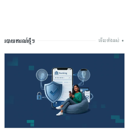
របាយការណ៍ថ្មីៗ
មើលទាំងអស់ ➧