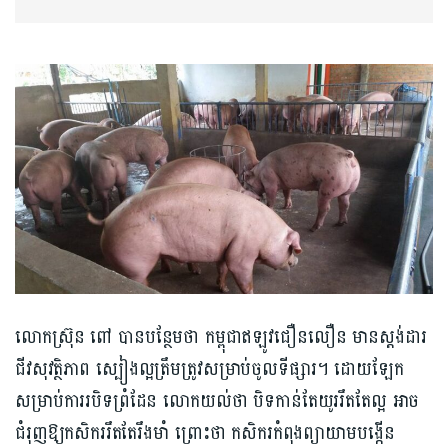
លោកស៊្រុន ពៅ បានបន្ថែមថា​ កម្ពុជាឥឡូវជឿនលឿន មានស្តង់ដារ
ជីវសុវត្ថិភាព ស្បៀងល្អ​ត្រឹមត្រូវសម្រាប់​​​ចូលទីផ្សារ។ ដោយឡែក
សម្រាប់ការរបិទព្រំដែន លោកយល់ថា បិទកាន់តែយូររឹតតែល្អ អាច
ជំរុញឱ្យកសិកររឹតតែរឹងមាំ ព្រោះថា កសិករកំពុងព្យាយាមបង្កើន