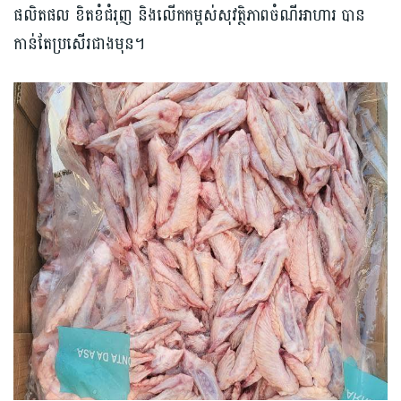
ផលិតផល ខិតខំជំរុញ និងលើកកម្ពស់សុវត្ថិភាពចំណីអាហារ បាន
កាន់តែប្រសើរជាងមុន។