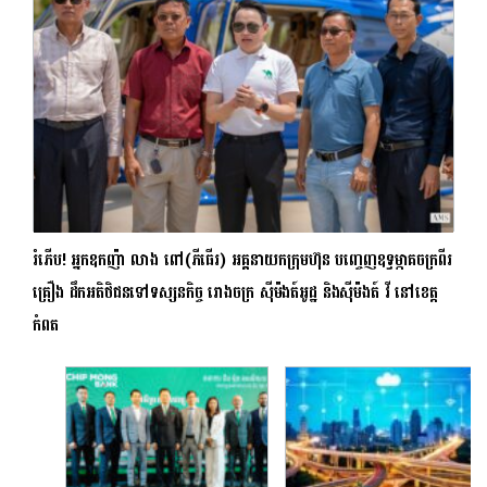
រំភើប! អ្នកឧកញ៉ា លាង ពៅ(ភីធើរ) អគ្គនាយកក្រុមហ៊ុន បញ្ចេញឧទ្ធម្ភាគចក្រពីរ
គ្រឿង ដឹកអតិថិជនទៅទស្សនកិច្ច រោងចក្រ ស៊ីម៉ងត៍អូដ្ឋ និងស៊ីម៉ងត៍ វី នៅខេត្ត
កំពត