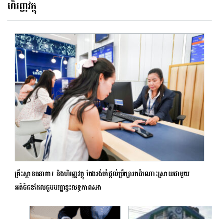
ហិរញ្ញវត្ថុ
គ្រឹះស្ថានធនាគារ និងហិរញ្ញវត្ថុ តែងរង់ចាំផ្តល់ប្រឹក្សារកដំណោះស្រាយជាមួយ
អតិថិជនដែលជួបបញ្ហាខ្វះលទ្ធភាពសង