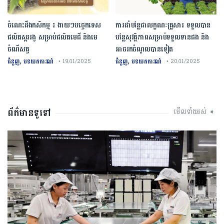
ចំណេះដឹងកសិកម្ម ៖ ងាយៗបច្ចេកទេស
ការដាំបន្លែជាលក្ខណៈគ្រួសារ ទទួលបាន
ផលិតស្កររងូ សម្រាប់ផលិតមេជី និងមេ
បន្លែសុវត្ថិភាពសម្រាប់ទទួលទានផង និង
ចំណីសត្វ
អាចរកចំណូលបានទៀត
,
,
ជំនួញ
បទយកការណ៍
ជំនួញ
បទយកការណ៍
• 19/11/2025
• 20/11/2025
ព័ត៌មានទូទៅ
មើលទាំងអស់ ➧