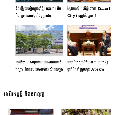
ទំព័រថ្មីមួយទៀតក្នុងឆ្នាំថ្មី! ធនាគារ ជីប
ស្វែងយល់ ! តើអ្វីទៅជា (Smart
ម៉ុង ប្រកាសបង្កើតដៃគូភ្នាក់ងារ
City) ទីក្រុងវៃឆ្លាត ?
Master Agent ទូទាំង ២៥
រាជធានី/ខេត្ត
រដ្ឋាភិបាល សម្រេចហាមឃាត់ជនជាតិ
រដ្ឋមន្ត្រីក្រសួងព័ត៌មាន អនុញ្ញាតឱ្យ
ឥណ្ឌា និងជនបរទេសទាំងអស់ដែលឆ្លង
ថ្នាក់ដឹកនាំក្រុមហ៊ុន Apsara
កាត់ប្រទេសឥណ្ឌាមិនឲ្យចូលកម្ពុជា
Media Service (AMS)
នោះទេ
ចូលជួបសម្ដែងការគួរសម និង
ពិភាក្សាការងារ
អាជីវកម្មថ្មី និងនវានុវត្ត