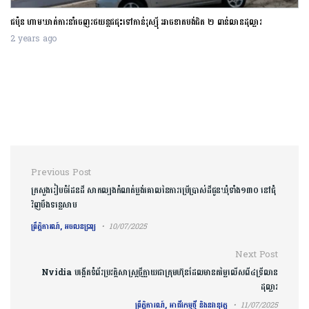
ជប៉ុន ហាមឃាត់ការនាំចេញរថយន្តជជុះទៅកាន់រុស្ស៊ី អាចខាតបង់ជិត ២ ពាន់លានដុល្លារ
2 years ago
Post navigation
Previous Post
ក្រសួងរៀបចំដែនដី សាកល្បងកំណត់ប្លង់គោលនៃការប្រើប្រាស់ដីជូនឃុំទាំង១៣០ នៅជុំ
វិញ​បឹង​ទន្លេសាប
ព្រឹត្តិការណ៍, អចលនទ្រព្យ
10/07/2025
Next Post
Nvidia បង្កើតទំព័រប្រវត្តិសាស្ត្រថ្មីក្លាយជាក្រុមហ៊ុនដែលមានតម្លៃលើសពី៤ទ្រីលាន
ដុល្លារ
ព្រឹត្តិការណ៍, អាជីវកម្មថ្មី និងនវានុវត្ត
11/07/2025