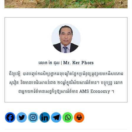
លោក កែ ផុស | Mr. Ker Phors
ជីវប្រវត្តិ: បានបញ្ចប់ការសិក្សាថ្នាកអនុបណ្ឌិតផ្នែកប្រព័ន្ធផ្សព្វផ្សាយមកពីសហភាព
សូវៀត និងមានបទពិសោធន៍ជាង ២០ឆ្នាំក្នុងវិស័យសារព័ត៌មាន។ បច្ចុប្បន្ន លោក
ជាអ្នកយកព័ត៌មានសេដ្ឋកិច្ចឱ្យសារព័ត៌មាន AMS Economy ។