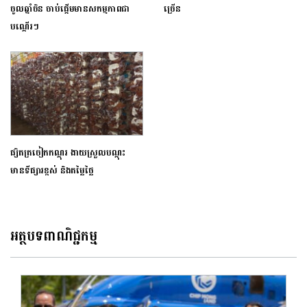
ចូលឆ្នាំចិន ចាប់ផ្តើមមានសកម្មភាពជា
ច្រើន
បណ្តើរៗ
ផ្សិតត្រចៀកកណ្ដុរ ងាយស្រួលបណ្តុះ
មានទីផ្សារខ្ពស់ និងតម្លៃថ្លៃ
អត្ថបទពាណិជ្ជកម្ម