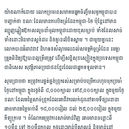
យ៉ាងណាក៏ដោយ លោកប្រធានសមាគមអ្នកចិញ្ចឹមសត្វកម្ពុជាបាន
បញ្ជាក់ថា ខណៈដែលមានការបិតព្រំដែនកម្ពុជា-ថៃ ប៉ុន្តែនៅមាន
ឈ្មួញឆ្លៀតឱកាសលួចនាំចូលកម្ពុជាដោយខុសច្បាប់ ទាំងដែលសាច់
ទាំងនោះមិនមានស្តង់ដារ និងគ្មានលិខិតស្នាម ។ ជាមួយគ្នានេះ
លោកបានអំពាវនាវ និហឲងសំណូមពរដល់សមត្ថកិច្ចព្រំដែន មេត្តា
ត្រួតពិនិត្យឱ្យបានល្អត្រឹមត្រូវ ដើម្បីសន្តិសុខស្បៀងក្នុងប្រទេសកម្ពុជា
ជាពិសេស សុវត្ថិភាពប្រជាជនខ្មែរដែលជាអ្នកទទួលទាន។
សូមជ្រាបថា តម្រូវការផ្គត់ផ្គង់ជ្រូករស់សម្រាប់បម្រើការហូបចុកប្រចាំ
ថ្ងៃនៅកម្ពុជា ក្នុងរង្វង់ពី ៨,០០០ក្បាល ទៅ៩,០០០ក្បាល ក្នុងមួយថ្ងៃ
ខណៈដែលតម្លៃសាច់ជ្រូកដែលអាជីវករលក់ដូរនៅតាមទីផ្សារនានា
អាចមានតម្លៃចាប់ពី ១៨,០០០រៀល ដល់​ ២៥,០០០រៀល ក្នុងមួយ
គីឡូក្រាម ។ ចំណែកតម្រូវការសាច់មាន់វិញ អាចមានចន្លោះពី
១០ម៉ឺន ទៅ ២០ម៉ឺនក្បាល ក្នុងនោះមាន់បីសា​សន៍ និងមាន់នៅ