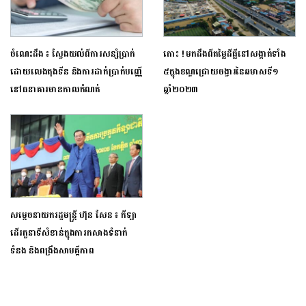
ចំណេះដឹង ៖ ស្វែងយល់ពីការសន្សំប្រាក់
តោះ ! មកដឹងពីតម្លៃដីធ្លីនៅ​សង្កាត់ទាំង​
ដោយលេងតុងទីន និងការដាក់ប្រាក់បញ្ញើ
៥ក្នុង​ខណ្ឌជ្រោយ​ចង្វារនៃឆមាសទី​១
នៅធនាគារមានកាលកំណត់
ឆ្នាំ២០២៣​
សម្ដេចនាយករដ្ឋមន្ត្រី ហ៊ុន សែន ៖ កីឡា
ដើរតួនាទីសំខាន់ក្នុងការកសាងទំនាក់
ទំនង និងពង្រឹងសាមគ្គីភាព