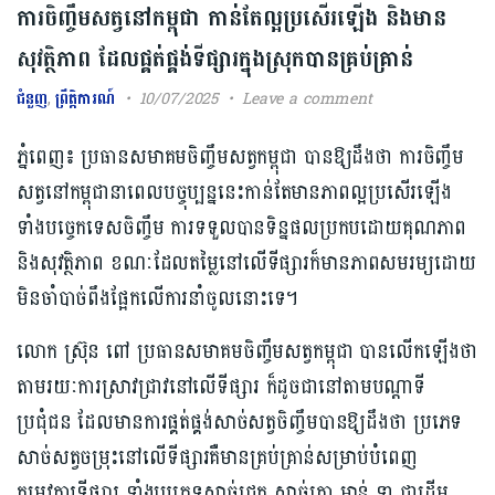
ការចិញ្ចឹមសត្វនៅកម្ពុជា កាន់តែល្អប្រសើរឡើង​​ និងមាន
សុវត្ថិភាព​ ដែលផ្គត់ផ្គង់ទីផ្សារក្នុងស្រុកបានគ្រប់គ្រាន់
ជំនួញ
,
ព្រឹត្តិការណ៍
10/07/2025
Leave a comment
ភ្នំពេញ៖ ប្រធានសមាគមចិញ្ចឹមសត្វកម្ពុជា បានឱ្យដឹងថា ការចិញ្ចឹម
សត្វនៅកម្ពុជានាពេលបច្ចុប្បន្ននេះកាន់តែមានភាពល្អប្រសើរឡើង
ទាំងបច្ចេកទេសចិញ្ចឹម ការទទួលបានទិន្នផលប្រកបដោយគុណភាព
និងសុវត្ថិភាព ខណៈដែលតម្លៃនៅលើទីផ្សារក៏មានភាពសមរម្យដោយ
មិនចាំបាច់ពឹងផ្អែកលើការនាំចូលនោះទេ។
លោក ស៊ុ្រន ពៅ ប្រធានសមាគមចិញ្ចឹមសត្វកម្ពុជា បានលើកឡើងថា
តាមរយៈការស្រាវជ្រាវនៅលើទីផ្សារ ក៏ដូចជានៅតាមបណ្ដាទី
ប្រជុំជន ដែលមានការផ្គត់ផ្គង់សាច់សត្វចិញ្ចឹមបានឱ្យដឹងថា ប្រភេទ
សាច់សត្វចម្រុះនៅលើទីផ្សារគឺមានគ្រប់គ្រាន់សម្រាប់បំពេញ
តម្រូវការទីផ្សារ ទាំងប្រភេទសាច់ជ្រូក សាច់គោ មាន់ ទា ជាដើម