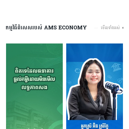
កម្មវិធីពិសេសរបស់ AMS ECONOMY
មើលទាំងអស់ ➧