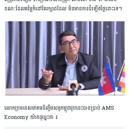
ខណៈដែលតម្លៃក៏នៅតែរក្សាដដែល មិនមានការដំឡើងថ្លៃនោះទេ។
លោកប្រធានសមាគមចិញ្ចឹមសត្វកម្ពុជារូបនេះបានប្រាប់ AMS
Economy យ៉ាងដូច្នេះថា ៖