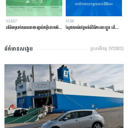
S2:E27
S1:E6
S
ម្ចីជាមួយធនាគារ
តើពិតឬទេដែលធនាគារផ្ដល់កម្ចីដោយមិនសិក្សាលើលទ្ធភាពសងត្រឡប់?
ស្វែងយល់បន្ថែមអំពីវិធីការពារខ្លួន ដើម្បីជៀសវាងពីការឆបោកតាមបច្ចេកវិទ្យាហិរញ្ញវត្ថុ!
ត
ព័ត៌មានសង្ខេប
ប្រភេទវីដេអូ (VIDEO)