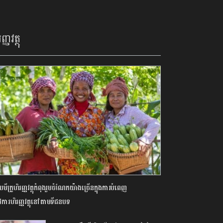
ញ្ញវត្ថុ
យមីក្រូហិរញ្ញវត្ថុកំពុងរួមចំណែកយ៉ាងច្រើនក្នុងការបំពេញ
ូវការហិរញ្ញវត្ថុនៅតាមទីជនបទ