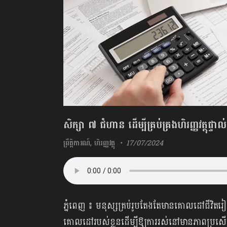
សិក្សា ៧ ជំហាន ដើម្បីគ្រប់គ្រងហិរញ្ញវត្ថុផ្ទាល់
ព្រឹត្តិការណ៍
,
ហិរញ្ញវត្ថុ
17/07/2024
ភ្នំពេញ ៖ មនុស្សគ្រប់រូបតែងតែមានគោលដៅជីវិតរៀ
គោលដៅរបស់ខ្លួនដើម្បីឱ្យការរស់នៅមានភាពប្រសើរ