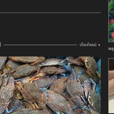
ៅ
មើលទាំងអស់ ➧
បច្