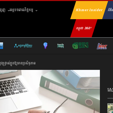
ំនួញ
អត្ថបទពាណិជ្ជកម្ម
Khmer Insider
វិថីហ
Se
កម្ពុជា 360°
ថុផ្ទាល់ខ្លួនឱ្យ​មានប្រសិទ្ធភាព
សេដ