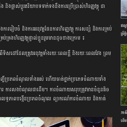
ិងផ្លាស់ប្តូរឥរិយាបទទាក់ទងនឹងការប្រើប្រាស់ហិរញ្ញវត្ថុ ជា
ឥណ្
្នុងការរៀបចំ និងការអនុវត្តផែនការហិរញ្ញវត្ថុ ការសន្សំ និងការគ្រប់
ព្រឹ
រងហិរញ្ញវត្ថុផ្ទាល់ខ្លួនរួមមានដូចខាងក្រោម ៖
់ពីទិសដៅដែលត្រូវអនុវត្តទាំងរយៈពេលខ្លី និងរយៈពេលវែង ព្រម
បញ្ជីប្រភពចំណូលទាំងអស់ ហើយចាត់ថ្នាក់ប្រភេទចំណាយទាំង
អាហារ ការសងបំណុលជាដើម។ ការចំណាយសរុបត្រូវមានចំនួនតិច
ែងរកលទ្ធភាពបង្កើនប្រភពចំណូល ព្យាករណ៍ការចំណាយ និងកាត់
ភាគី
ដើម​