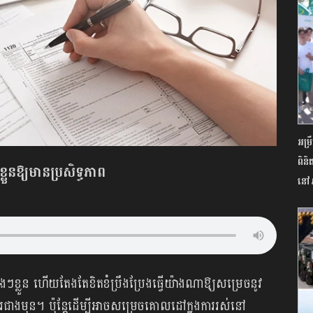
អម្រ
ពិនិ
ខ្លួនឱ្យ​មានប្រសិទ្ធភាព
នៅភ
ងៗខ្លួន ហើយតែងតែខិតខំប្រឹងប្រែងធ្វើយ៉ាងណាឱ្យសម្រេចនូវ
ជាងមុន។ ប៉ុន្តែដើម្បីអាចសម្រេចគោលដៅក្នុងការរស់នៅ