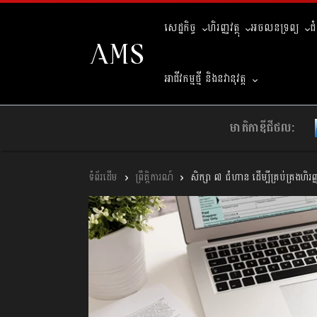
សេដ្ឋកិច្ច
ហិរញ្ញវត្ថុ
អចលនទ្រព្យ
ជ
អាជីវកម្មថ្មី និងនវានុវត្ត
មាតិកាឌីជីថល:
ព្រឹត្តិការណ៍
សិក្សា ៧ ជំហាន ដើម្បីគ្រប់គ្រងហិរញ្ញវត្