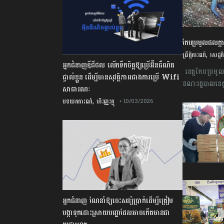
កែប​ប្រមូល​ផល​ក្តា
,
ព្រឹត្តិការណ៍
សេដ្ឋកិ
អ្នកជំនាញឌីជីថល លើកទឹកចិត្តឱ្យប្រើអ៊ីនធឺណិត
​ ខេត្ត​កែប​ប្រមូល​ផ
ផ្ទាល់ខ្លួន ដើម្បីមានសុវត្ថិភាពជាងការប្រើ Wifi​
ខណៈ​រដ្ឋបាល​ខេត្ត​
សាធារណៈ
សម្គាល់​ភូមិសាស្ត
,
បទយកការណ៍
ហិរញ្ញវត្ថុ
• 10/03/2026
អ្នកជំនាញ ណែនាំឱ្យចេះសន្សំប្រាក់ដើម្បីត្រៀម
បង្កាទុកដោះស្រាយបញ្ហាដែលអាចកើតមានជា