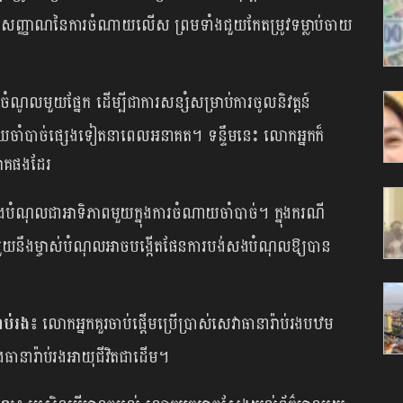
នកកំណត់សញ្ញាណនៃការចំណាយលើស ព្រមទាំងជួយកែតម្រូវទម្លាប់ចាយ
ចំណូលមួយផ្នែក ដើម្បីជាការសន្សំសម្រាប់ការចូលនិវត្តន៍
ំណាយចាំបាច់ផ្សេងទៀតនាពេលអនាគត។ ទន្ទឹមនេះ លោកអ្នកក៏
យោគផងដែរ
សងបំណុលជាអាទិភាពមួយក្នុងការចំណាយចាំបាច់។ ក្នុងករណី
ាមួយនឹងម្ចាស់បំណុលអាចបង្កើតផែនការបង់សងបំណុលឱ្យបាន
ាប់រង៖
លោកអ្នកគួរចាប់ផ្តើមប្រើប្រាស់សេវាធានារ៉ាប់រងបឋម
ិងធានារ៉ាប់រងអាយុជីវិតជាដើម។