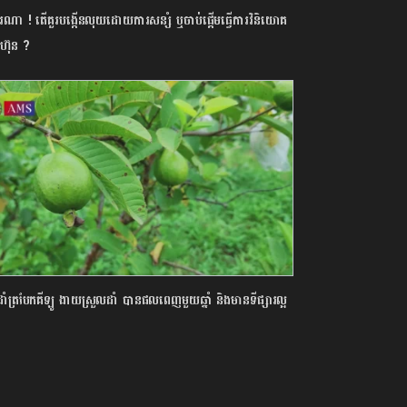
ារណា ! តើគួរបង្កើនលុយដោយការសន្សំ ឬចាប់ផ្តើមធ្វើការវិនិយោគ
រហ៊ុន ?
ដាំត្របែកគីឡូ ងាយស្រួលដាំ បានផលពេញមួយឆ្នាំ និងមានទីផ្សារល្អ