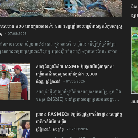
ពិច
ផ្សា
ម​សេះ​ជិត​ ​៤០០ ​តោន​ក្នុង​ឆមាស​ទី​១​ ​ខណៈ​ខេត្ត​ត្រៀម​ចុះបញ្ជី​ម៉ាក​សម្គាល់​ភូមិសាស្ត្រ​
ច្ច
• 07/08/2026
ល​ក្តាម​សេះ​បាន​ចំនួន​ ​៣៩៥​ តោន​ ​ក្នុង​ឆមាស​ទី​ ១​ ​ឆ្នាំ​នេះ​ ​ដើម្បី​ផ្គត់ផ្គង់​ទីផ្សារ ​
សហការ​ជាមួយ​ក្រសួង​ពាណិជ្ជកម្ម​ ​គ្រោង​រៀបចំ​ចុះបញ្ជី​ ​«​ក្តាម​សេះ​កែប​» ​ជា​ម៉ាក​
្រ​ទំនិញ​ (​GI​) ​សំដៅ​លើកកម្ពស់​តម្លៃ​ផលិតផល​ និង​បង្កើន​ចំណូល​ដល់​ប្រជាពលរដ្ឋ
សហគ្រិនក្នុងវិស័យ MSME ប្រែក្លាយវិបត្តិជាឱកាស
ពង្រីកអាជីវកម្មរហូតមានដៃគូជាង ១,០០០
,
ជំនួញ
ព្រឹត្តិការណ៍
• 07/08/2026
សហគ្រិន​ថ្មី​ថ្មោង​ម្នាក់​ក្នុង​វិស័យ​សហគ្រាស​ធុនមីក្រូ ​តូច​ និង​
មធ្យម​ ​(​MSME​) ​បាន​ប្រែក្លាយ​បញ្ហា​ប្រឈម​ជាបន្តបន្ទាប់​
របរ
ទៅជា​ឱកាស ​ដើម្បី​ពង្រីក​អាជីវកម្ម​របស់​ខ្លួន​ ​ដោយ​បច្ចុប្បន្ន​
អាច​ផ្គត់ផ្គង់​ម្សៅ​នំ​ភីហ្សា​ទៅកាន់​ដៃគូ​ជាង​ ​១,០០០​ ​នៅក្នុង​
ប្រធាន​​ ​FASMEC​៖​ ​ទិញ​ទំនិញ​ខ្មែរ​កាន់តែ​ច្រើន​ ​សេដ្ឋកិច្ច​
ប្រទេស​កម្ពុជា
ជាតិ​កាន់តែ​រីកចម្រើន​
,
ព្រឹត្តិការណ៍
សេដ្ឋកិច្ច
• 07/08/2026