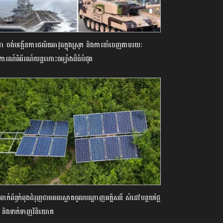
ឌា ចង់បង្កើនការផលិតអាវុធក្នុងស្រុក និងការនាំចេញតាមរយៈ
ត្តិការណ៍ពិព័រណ៍យន្តហោះចម្បាំងដ៏ធំបំផុត
ពាក់ព័ន្ធកំពុងជំរុញថាមពលស្អាតចូលបណ្ដាញអគ្គិសនី សំដៅបន្ថយថ្លៃ
 និងទាក់ទាញ​វិនិយោគ​