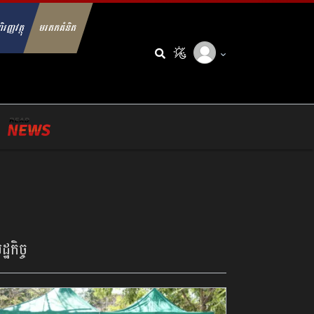
ិរញ្ញវត្ថុ
មរតកគំនិត
arch for:
្ឋកិច្ច