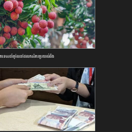
ចេកទេសដាំគូលែនដែលកសិករគួរយល់ដឹង