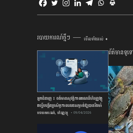
របាយការណ៍ថ្មីៗ
មើលទាំងអស់ ➧
ព័ត៌មានទូទ
អ្នកជំនាញ ៖ ចង់មានសុវត្ថិភាពគណនីហិរញ្ញវត្ថុ
គប្បីបង្កើនប្រសិទ្ធភាពលេខសម្ងាត់ឱ្យបានរឹងមាំ
,
បទយកការណ៍
ហិរញ្ញវត្ថុ
• 09/04/2026