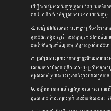
ដើម្បីធានាស្ថិរភាពហិរញ្ញវត្ថុគ្រួសារ និងជួយអ្
វាយដែលមិនចាំបាច់ឱ្យស្របតាមគោលដៅហិរញ្ញវត្ថុ
៤. សន្សំ និងវិនិយោគ៖
លោកអ្នកត្រូវបែងចែកប្រាក់
មូលនិធិសង្គ្រោះបន្ទាន់ ការសិក្សាកូនៗ និងការច
អាចបែងចែកប្រាក់ចំណូលមួយផ្នែកសម្រាប់ការវិនិ
៥. គ្រប់គ្រងបំណុល៖
លោកអ្នកត្រូវគិតគូរការបង់
លោកអ្នកមានបំណុលច្រើន លោកអ្នកត្រូវពិភាក្សាជ
ច្បាស់លាស់ស្របតាមលទ្ធភាពចំណូលដែលខ្លួនមាន
៦. បង្កើតការការពារហិរញ្ញវត្ថុតាមរយៈសេវាធានារ៉
ដូចជា ធានារ៉ាប់រងគ្រោះថ្នាក់ ធានារ៉ាប់រងសុខភាព ន