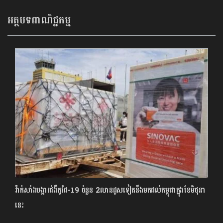
អត្ថបទពាណិជ្ជកម្ម
វ៉ាក់សាំងបង្ការជំងឺកូវីដ-19 ចំនួន 2លានដូសទៀតនឹងមកដល់កម្ពុជាក្នុងខែមិថុនា
នេះ