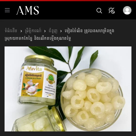
ព្រឹត្តិការណ៍
ជំនួញ
មៀនប៉ៃលិន ត្រូវបានសហគ្រិនក្នុង
ស្រុកយកមកកែច្នៃ និងលើកតម្កើងគុណតម្លៃ