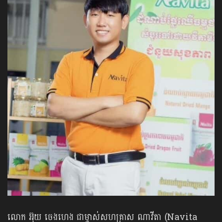
លោក អ៊ុយ ចេងហេង ជាម្ចាស់សហគ្រាស ណាវីតា (Navita