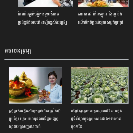
កំណើន​ប្រតិបត្តិការទូទាត់​តាម
ធនាគារជាតិនៃកម្ពុជា ជំរុញ និង
ប្រព័ន្ធឌីជីថល​កើនឡើងខ្ពស់ជំរុញឱ្យ​
លើកទឹកចិត្តដល់អ្នកសេដ្ឋកិច្ចក្រៅ
វិស័យធនាគារ​បន្ថែម​ការ​ផ្គត់ផ្គង់សេវាកម្ម​
ប្រព័ន្ធ តាមរយៈផ្នែកពន្ធដារ ការប្រើ
ប្រាស់កម្ចីផ្លូវការ និងមានការការពារ
ផ្នែកច្បាប់
អចលនទ្រព្យ
ស្ត្រីម្នាក់បង្កើតសិប្បកម្មផលិតគ្រឿងផ្សំ
បន្លែស្ពៃក្តោបខេត្តមណ្ឌលគីរី អាចផ្គត់
ម្ហូបខ្មែរ ក្រោមហេតុផលចង់ជួយផ្សព្វ​
ផ្គង់ទីផ្សារក្នុងស្រុកបានជាង១២តោន
ផ្សាយ​អត្ត​សញ្ញាណជាតិ
ក្នុង១ខែ