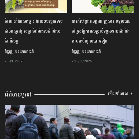
ចំណេះដឹងកសិកម្ម ៖ ងាយៗបច្ចេកទេស
ការដាំបន្លែជាលក្ខណៈគ្រួសារ ទទួលបាន
ផលិតស្កររងូ សម្រាប់ផលិតមេជី និងមេ
បន្លែសុវត្ថិភាពសម្រាប់ទទួលទានផង និង
ចំណីសត្វ
អាចរកចំណូលបានទៀត
,
,
ជំនួញ
បទយកការណ៍
ជំនួញ
បទយកការណ៍
• 19/11/2025
• 20/11/2025
ព័ត៌មានទូទៅ
មើលទាំងអស់ ➧