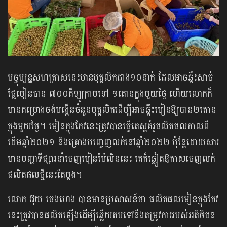
បច្ចុប្បន្នសហគ្រាសនេះមានបុគ្គលិកជាង១០នាក់ ដែលអាចឆ្កឹះសាច់
ផ្លែមៀនបាន ៧០០គីឡូក្រាមទៅ ១តោនក្នុងមួយថ្ងៃ ហើយលោកក៏
មានគម្រោងចង់បង្កើនចំនួនបុគ្គលិកដើម្បីអាចឆ្កឹះមៀនឱ្យបាន២តោន
ក្នុងមួយថ្ងៃ។ មៀនក្នុងកែវនេះត្រូវបានធ្វើតេស្តគំរូផលិតផលកាលពី
ដើមឆ្នាំ២០២១ និងគ្រោងបញ្ចេញលក់នៅឆ្នាំ២០២២ ប៉ុន្តែដោយសារ
មានបញ្ហាទីផ្សារនាំចេញមៀនប៉ៃលិននេះ គេក៏ឆ្លៀតឱកាសចេញលក់
ផលិតផលថ្មីនេះតែម្ដង។
លោក អ៊ុយ ចេងហេង បានមានប្រសាសន៍ថា ផលិតផលមៀនក្នុងកែវ
នេះត្រូវបានផលិតឡើងដើម្បីឆ្លើយតបទៅនឹងតម្រូវការរបស់អតិថិជន