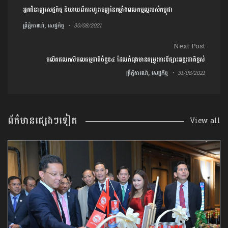
Post navigation
អ្នកជំនាញសេដ្ឋកិច្ច និយាយពីការហូរចេញនៃកម្លាំងពលកម្មល្អរបស់កម្ពុជា
ព្រឹត្តិការណ៍, សេដ្ឋកិច្ច
30/08/2021
Next Post
ផលិតផលកសិផលធម្មជាតិចំនួន៤ ដែលកំពុងមានតម្រូវការទីផ្សារអន្តរជាតិខ្ពស់
ព្រឹត្តិការណ៍, សេដ្ឋកិច្ច
31/08/2021
ព័ត៌មានផ្សេងៗទៀត
View all