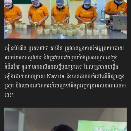
មៀនប៉ៃលិន ឬគេហៅថា តាង៉ែន ត្រូវបានឆ្លងកាត់កែច្នៃប្រកបដោយ
អនាម័យមានស្ដង់ដារ និងត្រូវបានវេចខ្ចប់យ៉ាងស្រស់ស្អាតនៅក្នុង
កំប៉ុងកែវ ក្នុងនាមជាផលិតផលថ្មីមួយប្រភេទ ដែលត្រូវបានបង្កើត
ឡើងដោយសហគ្រាស Navita និងបានដាក់លក់នៅលើទីផ្សារក្នុង
ស្រុក និងឈានទៅរកការនាំចេញទៅទីផ្សារក្រៅប្រទេសនាពេលខាង
នេះ។