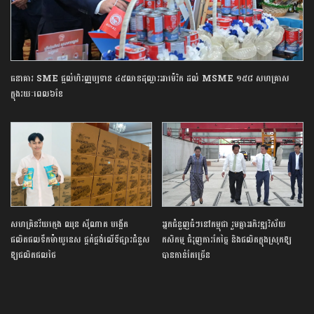
ធនាគារ SME ផ្តល់ហិរញ្ញប្បទាន​ ៤៥លានដុល្លារអាម៉េរិក ដល់ MSME ១៥៨ សហគ្រាស
ក្នុងរយៈពេល៦ខែ
សហគ្រិន​វ័យ​ក្មេង​ ឈុន ស៊ីណាត បង្កើត
អ្នកជំនួញ​ធំៗនៅកម្ពុជា រួមគ្នា​អភិវឌ្ឍវិស័យ
ផលិតផល​ទឹក​ម៉ាយូនេស​ ផ្គត់ផ្គង់លើទីផ្សារ​ជំនួស​
កសិកម្ម ​ជំរុញការ​កែច្នៃ និងផលិតក្នុងស្រុក​ឱ្យ
ឱ្យផលិតផលថៃ
បានកាន់តែច្រើន​