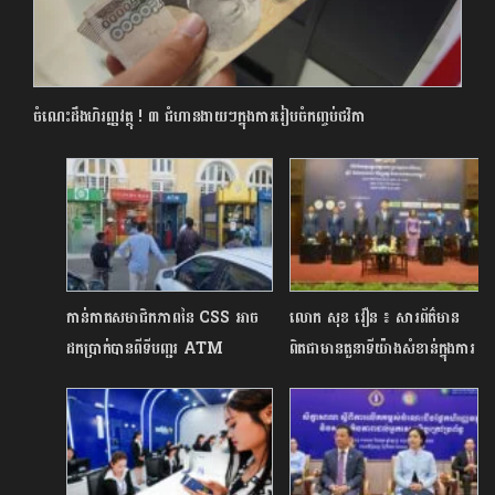
ចំណេះដឹងហិរញ្ញវត្ថុ ! ៣ ជំហានងាយៗក្នុងការរៀបចំកញ្ចប់ថវិកា
កាន់កាតសមាជិកភាពនៃ CSS អាច
លោក​ សុខ វឿន ៖ សារព័ត៌មាន
ដកប្រាក់បានពីទីបញ្ជរ ATM
ពិតជាមានតួនាទីយ៉ាងសំខាន់ក្នុងការ
ចំនួន៥៣ ធនាគារ ផ្សេងគ្នា
ផ្សព្វផ្សាយចំណេះដឹងហិរញ្ញវត្ថុដល់
ប្រជាពលរដ្ឋ