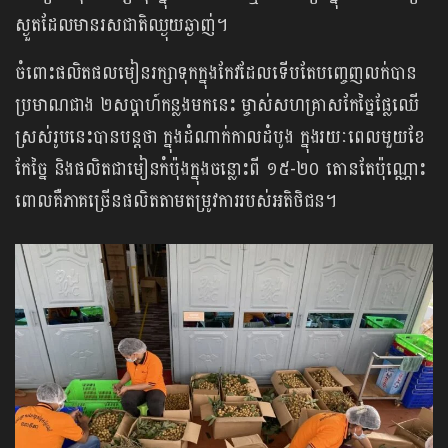
ស្ងួតដែលមានរសជាតិឈ្ងុយឆ្ងាញ់។
ចំពោះផលិតផលមៀនរក្សាទុកក្នុងកែវដែលទើបតែបញ្ចេញលក់បាន
ប្រមាណជាង ២សប្ដាហ៍កន្លងមកនេះ ម្ចាស់សហគ្រាសកែច្នៃផ្លែឈើ
ស្រស់រូបនេះបានបន្តថា ក្នុងដំណាក់កាលដំបូង ក្នុងរយៈពេលមួយខែ
កែច្នៃ និងផលិតជាមៀនកំប៉ុងក្នុងចន្លោះពី ១៥-២០ តោនតែប៉ុណ្ណោះ
ពោលគឺភាគច្រើនផលិតតាមតម្រូវការរបស់អតិថិជន។