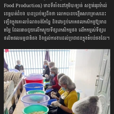
Food Production) មានទីតាំងនៅភូមិបាឡាត់ សង្កាត់អូរម៉ាល់
ខេត្តបាត់ដំបង បានប្រាប់ឲ្យដឹងថា លោកបានបង្កើតសហគ្រាសនេះ
ឡើងក្នុងគោលបំណងចង់កែច្នៃ និងវេចខ្ចប់ភោគផលកសិកម្មឱ្យមាន
តម្លៃ ដែលអាចជួយលើកស្ទួយទីផ្សារកសិកម្មផង លើកកម្ពស់ទីផ្សារ
ផលិតផលធម្មជាតិផង និងផ្ដល់ការងារដល់ប្រជាជនក្នុងតំបន់ផងដែរ។