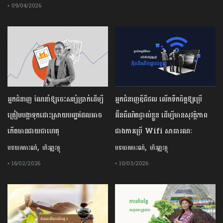
• 09/04/2026
អ្នកជំនាញ ណែនាំឱ្យចេះសន្សំប្រាក់ដើម្បី
អ្នកជំនាញឌីជីថល លើកទឹកចិត្តឱ្យប្រើ
ត្រៀមបង្កាទុកដោះស្រាយបញ្ហាដែលអាច
អ៊ីនធឺណិតផ្ទាល់ខ្លួន ដើម្បីមានសុវត្ថិភាព
កើតមានជាយថាហេតុ
ជាងការប្រើ Wifi​ សាធារណៈ
,
,
បទយកការណ៍
ហិរញ្ញវត្ថុ
បទយកការណ៍
ហិរញ្ញវត្ថុ
• 16/02/2026
• 10/03/2026