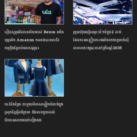
រៀនសូត្រពីជោគជ័យរបស់ Bezos អតីត
ក្រុមហ៊ុនល្បីឈ្មោះធំៗចំនួន2 ដាក់
បុគ្គលិក Amazon កសាងបានអាជីវ
ផែនការពន្លឿនការផលិតរថយន្តតាក់ស៊ី
កម្មថ្មីតម្លៃរាប់លានដុល្លារ
អាចហោះឲ្យបាននៅត្រឹមឆ្នាំ2035
កាន់តែប្លែក ជាមួយម៉ាកសម្លៀកបំពាក់ក្នុង
ស្រុកច្នៃម៉ូដពីក្រមា និងអាចជួយដល់
ជីវភាពសហគមន៍ទៀតផង