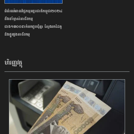
ពិព័រណ៍ពាណិជ្ជកម្មអន្តរជាតិកម្ពុជា២០២៤
នឹងនាំម្ចាស់អាជីវកម្ម
ជាង១៣០០នាក់មកជួបជុំគ្នា ស្វែងរកដៃគូ
និងផ្គូរផ្គងអាជីវកម្ម
ហិរញ្ញវត្ថុ