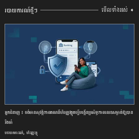
មើលទាំងអស់ ➧
របាយការណ៍ថ្មីៗ
អ្នកជំនាញ ៖ ចង់មានសុវត្ថិភាពគណនីហិរញ្ញវត្ថុគប្បីបង្កើនប្រសិទ្ធភាពលេខសម្ងាត់ឱ្យបាន
រឹងមាំ
,
បទយកការណ៍
ហិរញ្ញវត្ថុ