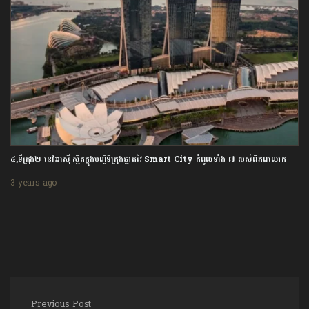
៤,ទីក្រុង២ នៅអាស៊ី ស្ថិតក្នុងបញ្ជីទីក្រុងឆ្លាតវៃ Smart City កំពូលទាំង ៧ របស់ពិភពលោក
3 years ago
Previous Post