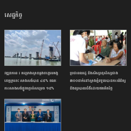
សេដ្ឋកិច្ច
វឌ្ឍនភាព ៖ គម្រោងស្ពានឆ្លងទន្លេមេគង្គ
ប្រជាពលរដ្ឋ និងសិស្សានុសិស្សជាង
ខេត្តក្រចេះ សាងសង់បាន ៤៥% ខណៈ
៣០០នាក់នៅស្អាងភ្នំទទួលបានការពិនិត្យ
ការសាងសង់ផ្លូវតភ្ជាប់សម្រេច ១៥%
និងព្យាបាលជំងឺដោយឥតគិតថ្លៃ