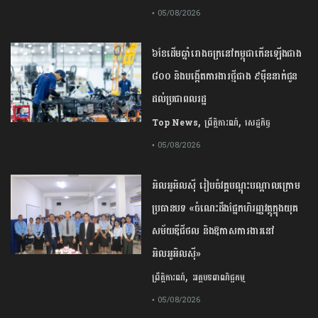
• 05/08/2026
៦ខែដើមឆ្នាំរោងចក្រនៅកម្ពុជាកើនឡើងជាង
៨០០ និងបង្កើតការងារថ្មីជាង ៩ម៉ឺននាក់ជូន
ដល់ប្រជាពលរដ្ឋ
,
,
Top News
ព្រឹត្តិការណ៍
សេដ្ឋកិច្ច
• 05/08/2026
អិលអូអិលស៊ី រៀបចំវគ្គបណ្តុះបណ្តាលក្រោម
ប្រធានបទ «ចំណេះដឹងផ្នែកហិរញ្ញវត្ថុក្នុងយុគ
សម័យឌីជីថល និងឱកាសការងារនៅ
អិលអូអិលស៊ី»
,
ព្រឹត្តិការណ៍
អត្ថបទពាណិជ្ជកម្ម
• 05/08/2026