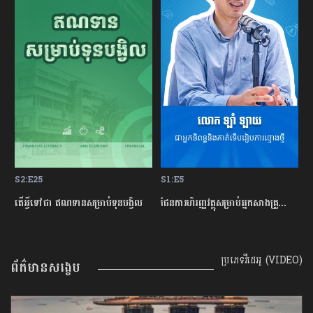
S2:E25
S1:E5
S
្លះ មុនសម្រេចចិត្តខ្ចីលុយនៅធនាគារ?
តើអ្វីទៅជា​ ឥណទានសម្រាប់ទុនបង្វិល
ផែនការហិរញ្ញវត្ថុសម្រាប់អ្នកសាងគ្រួសារថ្មីថ្មោង
ប្រភេទវីដេអូ (VIDEO)
ព័ត៌មានសង្ខេប