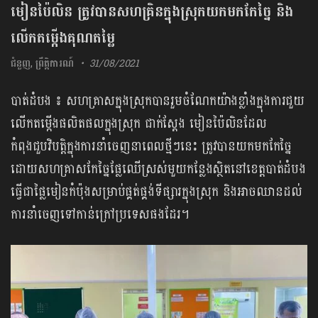
មៀនប៉ៃលិន ត្រូវបានសហគ្រិនក្នុងស្រុកយកមកកែច្នៃ និង
លើកតម្កើងគុណតម្លៃ
ជំនួញ
,
ព្រឹត្តិការណ៍
31/08/2021
បាត់ដំបង ៖ សហគ្រាសក្នុងស្រុកបានរួមចំណែកយ៉ាងខ្លាំងក្នុងការជួយ
លើកតម្កើងផលិតផលក្នុងស្រុក ជាក់ស្ដែង មៀនប៉ៃលិនដែល
កំពុងជួបវិបត្តិក្នុងការនាំចេញនាពេលថ្មីៗនេះ ត្រូវបានយកមកកែច្នៃ
ដោយសហគ្រាសកែច្នៃផ្លែឈើស្រស់មួយកន្លែងស្ថិតនៅខេត្តបាត់ដំបង
ធ្វើជាផ្លៃមៀនកំប៉ុងសម្រាប់ផ្គត់ផ្គង់ទីផ្សារក្នុងស្រុក និងអាចឈានដល់
ការនាំចេញទៅកាន់ក្រៅប្រទេសផងដែរ។