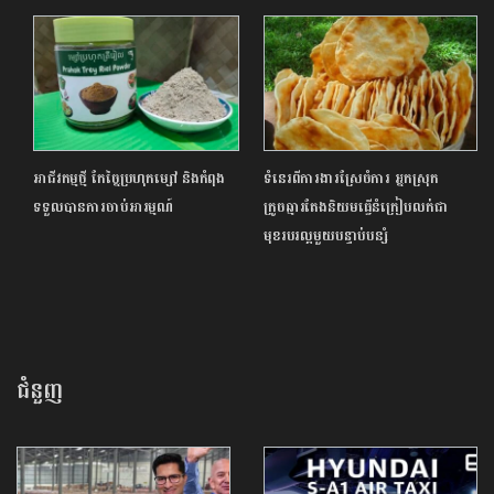
អាជីវកម្មថ្មី កែច្នៃប្រហុកម្សៅ និងកំពុង
ទំនេរពីការងារស្រែចំការ អ្នកស្រុក
ទទួលបានការចាប់អារម្មណ៍
ក្រូចឆ្មារតែងនិយមធ្វើនំក្រៀបលក់ជា
មុខរបរល្អមួយបន្ទាប់បន្សំ
ជំនួញ