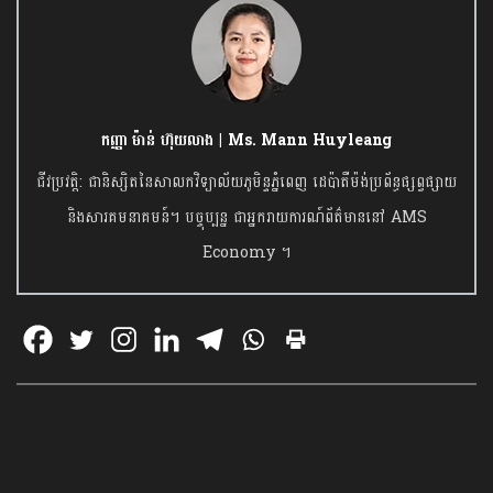
កញ្ញា ម៉ាន់ ហ៊ុយលាង | Ms. Mann Huyleang
ជីវប្រវត្តិ: ជានិស្សិតនៃសាលកវិទ្យាល័យភូមិន្ទភ្នំពេញ ដេប៉ាតឺម៉ង់ប្រព័ន្ធផ្សព្វផ្សាយ
និងសារគមនាគមន៍។ បច្ចុប្បន្ន ជាអ្នករាយការណ៍ព័ត៌មាននៅ AMS
Economy ។