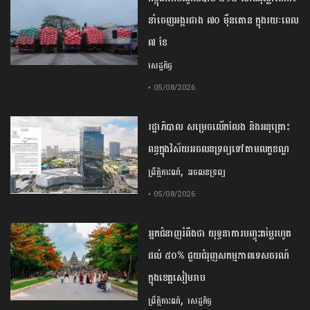
នាំចេញអង្ករជាង ៧០ ម៉ឺនតោន ក្នុងរយៈពេល
៧ ខែ
សេដ្ឋកិច្ច
• 05/08/2026
រដ្ឋាភិបាល សម្រេច​លើកលែង និងអនុគ្រោះ
ពន្ធក្នុងវិស័យអចលនទ្រព្យ​ទៅតាមលក្ខខណ្ឌ
,
ព្រឹត្តិការណ៍
អចលនទ្រព្យ
• 05/08/2026
អ្នកជំនាញ​រំពឹង​ថា​ ​យុទ្ធនាការ​បញ្ចុះ​តម្លៃ​រហូត
ដល់​ ​៥០​% ​ជួយ​ជំរុញ​សកម្មភាព​ទេសចរណ៍​
ក្នុង​ខេត្ត​សៀមរាប​
,
ព្រឹត្តិការណ៍
សេដ្ឋកិច្ច