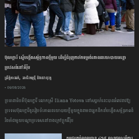
ប៊ុល​ហ្ការី ​ស្នើ​បង្កើត​សម្ព័ន្ធភាព​ថ្មី​មួយ ​ដើម្បី​ជំរុញ​ការ​កែទម្រង់​គោលនយោបាយ​អន្តោ
ប្រវេសន៍​នៅអឺរ៉ុប​
,
ព្រឹត្តិការណ៍
អាជីវកម្មថ្មី និងនវានុវត្ត
• 06/08/2026
ប្រធានាធិបតី​ប៊ុល​ហ្គារី ​លោកស្រី​ ​Iliana​ ​Yotova​ នៅ​សប្តាហ៍​នេះ​បាន​អំពាវនាវ​ឱ្យ​
ប្រទេស​ប៊ុលហ្ការី​គួរ​រៀបចំ​គោលនយោបាយថ្មីមួយក្នុងនាមជា​អ្នកដឹកនាំ​បង្កើត​សម្ព័ន្ធភាព​ដ៏​
រឹងមាំ​ជាមួយបណ្តា​ប្រទេស​នៅខាងក្រៅ​ប្លុក​អ៊ឺរ៉ុប
កម្ពុជារកចំណូលបាន ៤១៥ លានដុល្លារពីការ