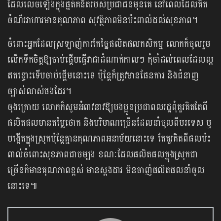
ដែលលេចឡើងក្នុងផ្នត់គំនិតរបស់ប្រជាជនមុនគេ នៅពេលដែលគិត
ចំណីអាហារមានគុណភាព សុវត្ថិភាពមិនប៉ះពាល់ដល់សុខភាព។
ចំពោះអ្នកដែលស្រឡាញ់ការកែច្នៃផលិតផលកសិកម្ម លោកក៏ចូលរួម
លើកទឹកចិត្តឱ្យចាប់ផ្ដើមធ្វើវាជាដំណាក់កាលៗ កុំចាំដល់ពេលដែលល្អ
ឥតខ្ចោះទើបចាប់ផ្តើមនោះទេ ប៉ុន្តែក៏ត្រូវមានផែនការ និងជំនាញ
ច្បាស់លាស់ផងដែរ។
ចុងក្រោយ លោកក៏សូមអំពាវនាវឱ្យបងប្អូនប្រជាពលរដ្ឋពុំគួរគិតតែពី
ផលិតផលមានតម្លៃថោក និងបរិមាណច្រើនដែលនាំចូលពីបរទេស ឬ
បង្កើតក្នុងស្រុកប៉ុន្តែគ្មានគុណភាពអនាម័យនោះទេ តែគួរគិតពីផលប៉ះ
ពាល់ចំពោះសុខភាពជាចម្បង ខណៈដែលផលិតផលក្នុងស្រុកជា
ច្រើនក៏មានគុណភាពខ្ពស់ មានស្ដងដារ មិនចាញ់ផលិតផលនាំចូល
នោះទេ៕