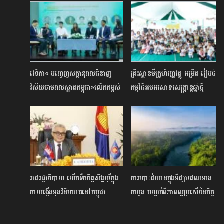
វេទិកា« បញ្ចេញសក្តានុពលជំនាញ
គ្រឹះស្ថានមីក្រូហិរញ្ញវត្ថុ អម្រឹត រៀបចំ
វិស័យថាមពលស្អាតកម្ពុជា»លើកកម្ពស់
កម្មវិធីអបអរសាទរសង្រ្កាន្តឆ្នាំថ្មី
ការយល់ដឹងអំពីការកើនឡើងនៃ
ប្រពៃណីជាតិខ្មែរ​
តម្រូវការសម្រាប់ការងារបៃតង ក្នុង
វិស័យថាមពលកកើតឡើងវិញ និង
ប្រសិទ្ធភាពថាមពល
រាជរដ្ឋាភិបាល លើកទឹកចិត្តសិង្ហបុរីក្នុង
ការបោះជំហានក្នុងទីផ្សារឥណទាន
ការបង្កើនទុនវិនិយោគនៅកម្ពុជា
កាបូន បញ្ជាក់ពីភាពល្អប្រសើរនៃកិច្ច
ការពារតំបន់ធម្មជាតិកម្ពុជា