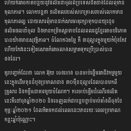
ហើយក៏អាចកាត់បន្ថយនូវផលិតនាំចូលពីប្រទេសជិតខាងដែលពុំមាន
គុណភាព។ លោកបន្តថា ផលិតលរបស់សហគ្រាសរបស់លោកមាន
គុណភាពល្អ ដោយសារពុំមានដាក់សារធាតុរក្សាទុកបានយូរដូច
ផលិតផលនាំចូល និងមានកម្រិតស្ករទាបដែលពលរដ្ឋខ្មែរអាចបរិភោគ
បានយ៉ាងមានសុវត្ថិភាព។ ចំណែកឯតម្លៃ គឺ ៣ដុល្លារក្នុងមួយកំប៉ុងកែវ
ហើយកែវនេះទៀតសោតក៏អាចលាងសម្អាតទុកប្រើប្រាស់បាន
ផងដែរ។
គួរបញ្ជាក់ដែរថា លោក អ៊ុយ ចេងហេង បានចាប់ផ្ដើមអាជីវកម្មមួយ
នេះក្នុងដើមទុនដំបូងប្រមាណជាង ៣០ម៉ឺនដុល្លារដែលបានមកពី
គ្រួសារ និងកម្ចីធនាគារមួយចំណែក។ ការចាប់ផ្ដើមដំណើរផលិត
នេះគឺនៅចុងឆ្នាំ២០២០ និងចេញលក់ជាបន្តបន្ទាប់ចាប់តាំងពីចុងខែ
កុម្ភៈឆ្នាំ២០២១ ដែលគិតមកដល់ពេលនេះមានរយៈពេលប្រមាណ
កន្លះឆ្នាំប៉ុណ្ណោះ។