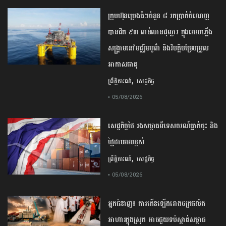
ក្រុមហ៊ុនប្រេងធំៗចំនួន ៨ រកប្រាក់ចំណេញ
បានជិត ៩៣ ពាន់លានដុល្លារ ក្នុងពេលភ្លើង
សង្គ្រាមនៅមជ្ឈិមបូព៌ា និងវិបត្តិបម្រែបម្រួល
អាកាសធាតុ
,
ព្រឹត្តិការណ៍
សេដ្ឋកិច្ច
• 05/08/2026
សេដ្ឋកិច្ច​ថៃ​ រង​សម្ពាធ​ពី​ទេសចរណ៍​ធ្លាក់ចុះ​ និង​
ថ្លៃ​ថាមពល​ខ្ពស់​
,
ព្រឹត្តិការណ៍
សេដ្ឋកិច្ច
• 05/08/2026
​អ្នកជំនាញ​៖ ​ការ​កើនឡើង​រោងចក្រ​ផលិត​
អាហារ​ក្នុង​ស្រុក​ ​អាច​ជួយ​​ទប់ស្កាត់​សម្ពាធ​