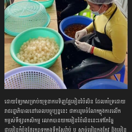
ដោយឡែកសម្រាប់យុទ្ធនាការទិញផ្លែមៀនប៉ៃលិន ដែលគាំទ្រដោយ
រាជរដ្ឋាភិបាលនៅពេលបច្ចុប្បន្ននេះ ជាការរួមចំណែកក្នុងការលើក
កម្ពស់ទីផ្សារកសិកម្ម លោកបានយកមៀនប៉ៃលិននេះទៅកែច្នៃ
ជាមៀនកំប៉ុងថែរក្សាទុកក្នុងទឹកសៃរ៉ាប់ ឬ សាច់មៀនក្នុងកែវ និងមៀន