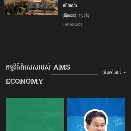
អតិផរណា
,
ព្រឹត្តិការណ៍
សេដ្ឋកិច្ច
• 05/08/2026
កម្មវិធីពិសេសរបស់ AMS
មើលទាំងអស់ ➧
ECONOMY