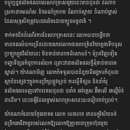
បច្ចុប្បន្នផលិតផលរបស់សហគ្រាសមួយនេះមានដូចជា ដំណាប់
ស្រកានាគពណ៌ស និងពណ៌ក្រហម ដំណាប់ស្វាយ ដំណាប់ម្នាស់
ដែលសុទ្ធសឹងត្រូវបានផលិតដោយក្បួនធម្មជាតិ ។
ទាក់ទងនឹងដំណើរការនៃសហគ្រាសនេះ លោកបានបង្ហើបថា
មានផលលំបាកច្រើនដោយសារលោកជាសហគ្រិនវ័យក្មេងទើបចូល
ប្រឡូកក្នុងវិស័យនេះ មិនទាន់មានបទពិសោធន៍។ ម៉្យាងវិញទៀត
បញ្ហាទីផ្សារក៏ជួបការលំបាក ព្រោះវាជាផលិតផលថ្មីពុំទាន់មានគេ
ស្គាល់។ យ៉ាងណាមិញ លោកក៏ទទួលបានជំនួយពីអង្គការក៏ដូចជា
ស្ថាប័នផ្សេងៗក្នុងការប្រឹក្សាផ្លូវច្បាប់ ការធ្វើទីផ្សារ និងនាំគំរូ
ផលិតផលចេញទៅបរទេសដូចជា បារាំង អង់គ្លេស អ៊ីតាលី អាល្លឺម៉ង់
ជាដើម។ នេះជាអ្វីដែលម្ចាស់សហគ្រាសនេះបានរៀបរាប់ប្រាប់។
យ៉ាងណាក៏ដោយថ្ងៃអនាគត លោក ចេងហេង មានចក្ខុវិស័យចង់
ពង្រីកអាជីវកម្មរបស់លោកឱ្យលោកឱ្យក្លាយជាក្រុមហ៊ុនមួយ