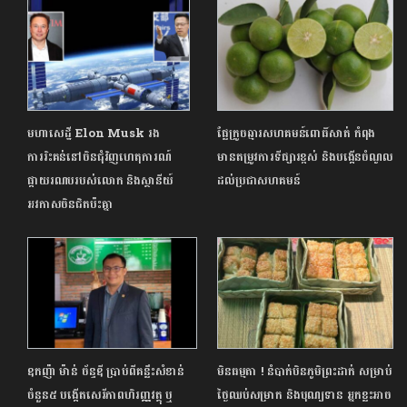
មហាសេដ្ឋី Elon Musk រង
ផ្លែក្រូចឆ្មារសហគមន៍ពោធិ៍សាត់ កំពុង
ការរិះគន់នៅចិនជុំវិញហេតុការណ៍
មានតម្រូវការទីផ្សារខ្ពស់ និងបង្កើនចំណូល
ផ្កាយរណបរបស់លោក និងស្ថានីយ៍
ដល់ប្រជាសហគមន៍
អវកាសចិនជិតប៉ះគ្នា
ឧកញ៉ា ម៉ាន់ ច័ន្ទឌី ប្រាប់ពីគន្លឹះសំខាន់
មិនធម្មតា ! នំបាក់បិនភូមិព្រះដាក់ សម្រាប់
ចំនួន៥ បង្កើតសេរីភាពហិរញ្ញវត្ថុ ឬ
ថ្ងៃឈប់សម្រាក និងបុណ្យទាន អ្នកខ្លះអាច