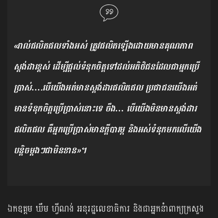
«រាល់ផលិតផលទាំងអស់ ត្រូវផលិតឡើងដោយមានគុណភាព
ស្តង់ដារខ្ពស់ ដើម្បីផ្តល់ទំនុកចិត្តទៅដល់អតិថិជនដែលជាអ្នកប្រើ
ប្រាស់….បើយើងអត់មានស្តង់ដារផលិតផល ប្រជាជនយើងអត់
មានទំនុកចិត្តប្រើប្រាស់នោះទេ​ ចឹង… បើយើងមិនមានស្តង់ដារ
ផលិតផល គឺអ្នកប្រើប្រាស់មានក្ដីបារម្ភ និងអស់ទំនុកមកលើយើង
បន្តិចម្តងៗជាមិនខាន»។
ឯកឧត្តម ឃឹម ហ្វីណង់ អនុរដ្ឋលេខាធិការ និងជាអ្នកនំាពាក្យក្រសួង