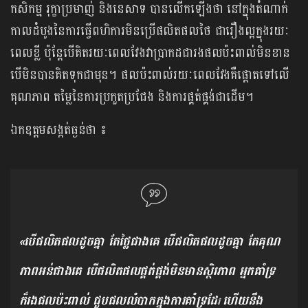
កសិកម្ម រុក្ខាប្រមាញ់ និងនេសាទ បានលើកឡើងថា នៅក្នុងតំណាក់
កាលដំបូងនៃការធ្វើពហិការមិនប្រើផលិតផលថៃ ជារឿងល្អក្នុងរយៈ
ពេលខ្លី ប៉ុន្តែបើគិតរយៈពេលវែងវាប្រាកដជារងផលប៉ះពាល់មិនខាន
បើមិនបានគិតទុកជាមុន។ ផលប៉ះពាល់រយៈពេលវែងគឺផ្តោតទៅលើ
គុណភាព តម្លៃនៃការប្រកួតប្រជែង និងការផ្គត់ផ្គង់ជាដើម។
ឯកឧត្តមសង្កត់ធ្ងន់ថា ៖
«បើផលិតផលដូចគ្នា តែថ្លៃជាងគេ បើផលិតផលដូចគ្នា តែគុណ
ភាពអន់ជាងគេ បើផលិតផលផ្គត់ផ្គង់មិនមានស្ថិរភាព អ្នកគាំទ្រ
ក៏រងផលប៉ះពាល់ ជួបផលលំបាកក្នុងការគាំទ្រដែ
ហើយនឹង
រ