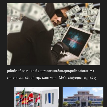
ប្រតិបត្តិករហិរញ្ញវត្ថុ ណែនាំឱ្យប្រជាពលរដ្ឋបង្កើនការប្រុងប្រយ័ត្នខ្ពស់ចំពោះការ
ឃោសនាឆបោកពីជនខិលខូច ចំពោះការចុច Link ដើម្បីទទួលបានប្រាក់ពីរដ្ឋ