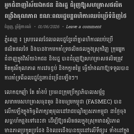
អ្នកជំនាញវិស័យឯកជន និងរដ្ឋ ជំរុញឱ្យសហគ្រាសផលិត
ពង្រឹងគុណភាព ខណៈពលរដ្ឋបន្តពហិការឈប់ប្រើទំនិញថៃ
ជំនួញ
,
ព្រឹត្តិការណ៍
01/06/2026
Leave a comment
ភ្នំពេញ ៖ ស្របពេលដែលពលរដ្ឋខ្មែរនាំគ្នាពហិការឈប់ប្រើ
ផលិតផលថៃ និងបានងាកមកគាំទ្រផលិតផលក្នុងស្រុកវិញ ក្រុមអ្នក
ជំនាញក្នុងវិស័យឯកជន និងរដ្ឋ បានជំរុញឱ្យសហគ្រាសផលិតត្រូវ
គិតគូរពីគុណភាព ការវេចខ្ចប់ និងកក្តាតម្លៃ ​ធ្វើយ៉ាងណាឱ្យទទួលបាន
ការគាំទ្រពីពលរដ្ឋខ្មែរកាន់ច្រើនឡើងៗ។
លោកឧកញ៉ា តែ តាំងប៉ ប្រធានក្រុមប្រឹក្សាភិបាលសម័្ពន្ធ
សមាគមសហគ្រាសធុនតូច និងមធ្យមកម្ពុជា (FASMEC) បាន
លើកឡើងក្នុងកិច្ចពិភាក្សាតុមូលនៅរាជបណ្ឌិត្យសភាកម្ពុជា នាថ្ងៃចុង
សប្ដាហ៍កន្លងទៅនេះថា ដើម្បីឱ្យផលិតផលក្នុងស្រុកមានស្ថិរភាព
មានភាពប្រកួតប្រជែង និងឈរជើងបានយូរនៅលើទីផ្សារ ទាំងនៅក្នុង