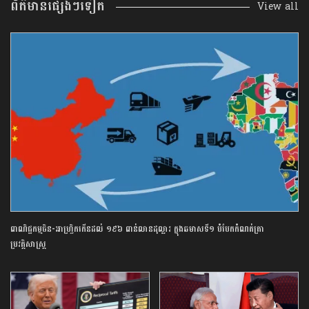
ព័ត៌មានផ្សេងៗទៀត
View all
ពាណិជ្ជកម្ម​ចិន​-​អាហ្វ្រិក​កើន​ដល់​ ​១៩៦​ ​ពាន់​លាន​ដុល្លារ​ ក្នុង​ឆមាស​ទី​១​ ​បំបែក​កំណត់ត្រា​
ប្រវត្តិសាស្ត្រ​