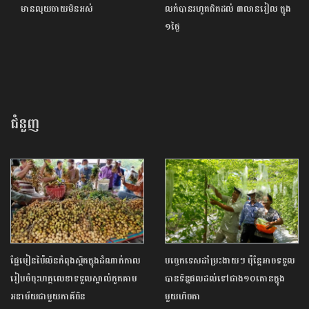
មានលុយចាយមិនអស់
លក់បានរហូតជិតដល់ ៣លានរៀល ក្នុង
១ថ្ងៃ
ជំនួញ
ផ្លែមៀនប៉ៃលិនកំពុងស្ថិតក្នុងដំណាក់កាល
បច្ចេកទេសដាំម្រះងាយៗ ប៉ុន្តែអាចទទួល
រៀបចំចុះហត្ថលេខាទទួលស្គាល់ភូតគាម
បានទិន្នផលដល់ទៅជាង១០តោនក្នុង
អនាម័យជាមួយភាគីចិន
មួយហិចតា