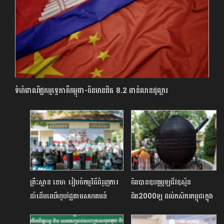
ទំហំពាណិជ្ជកម្មទ្វេភាគីកម្ពុជា-ចិនមានជិត 8.2 ពាន់លានដុល្លារ
គ្រឹះ​ស្ថាន ខេមា រៀប​ចំ​កម្ម​វិធី​ជំរុញ​ការ​
ចិនបានឧបត្ថម្ភឡជីវឧស្ម័ន
ដាំ​ដើម​ឈើ​ហូប​ផ្លែ​តាម​សហ​គមន៍
ជិត2000ឡ ដល់កសិករកម្ពុជាក្នុង
តម្លៃសរុបជិត2លានដុល្លារ