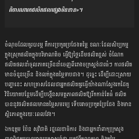
ពិចារណារកផលិតផលផ្សេងមិនខាន»។
ចំណុចដែលគួរបារម្ភ ​គឺការប្រកួតប្រជែងតម្លៃ ខណៈដែលសិប្បកម្ម
ក្នុងស្រុកផលិតក្នុងបរិមាណតិច ធ្វើឱ្យថ្លៃដើមផលិតខ្ពស់ ចំណែក
ផលិតផលនាំចូលភាគច្រើននាំចេញពីរោងចក្រស្តង់ដារធំៗ ការផលិត
មានចំនួនច្រើន និងលក់ក្នុងតម្លៃទាបជាង។ ដូច្នេះ ដើម្បីដោះស្រាយ
បញ្ហានេះ សហគ្រាសដែលជាអ្នកផលិតគួរធ្វើយ៉ាងណាស្វែងរកដៃគូ
វិនិយោគបន្ថែមដើម្បីបង្កើនសមត្ថភាពផលិតឱ្យរីកកាន់តែធំ ផលិត
បាននូវផលិតផលមានតម្លៃសមរម្យ ទើបអាចប្រកួតប្រែជែង និងមាន
ស្ថិរភាពក្នុងរយៈពេលវែង។
ឯកឧត្តម ប៉ែន សុវិជាតិ រដ្ឋលេខាធិការ និងជាអ្នកនាំពាក្យក្រសួង