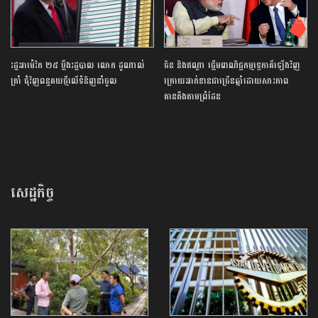
រដ្ឋ​អាម៉េរិក​ ​២៥​ ​ប្ដឹង​រដ្ឋបាល លោក​ ​ដូណាល់ ​
ចិន និងឥណ្ឌា ផ្តើមពាណិជ្ជកម្មទ្វេភាគីឡើងវិញ
ត្រាំ ​ជុំវិញ​ពន្ធ​គយ​ថ្មី​លើ​ទំនិញ​នាំចូល​
ក្រោយអាក់ខានជាច្រើនឆ្នាំដោយសារភាព
តានតឹងតាមព្រំដែន
សេដ្ឋកិច្ច