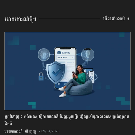
របាយការណ៍ថ្មីៗ
មើលទាំងអស់ ➧
អ្នកជំនាញ ៖ ចង់មានសុវត្ថិភាពគណនីហិរញ្ញវត្ថុគប្បីបង្កើនប្រសិទ្ធភាពលេខសម្ងាត់ឱ្យបាន
រឹងមាំ
,
បទយកការណ៍
ហិរញ្ញវត្ថុ
• 09/04/2026