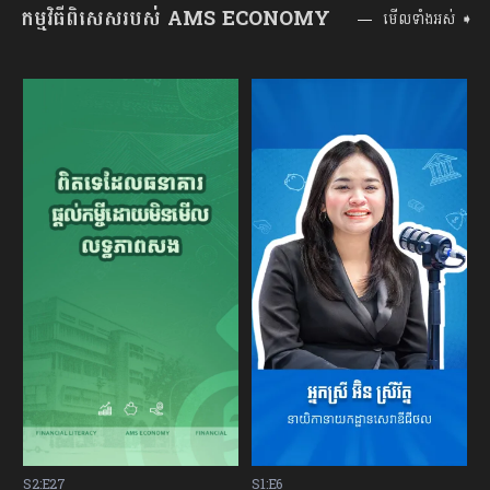
កម្មវិធីពិសេសរបស់ AMS ECONOMY
មើលទាំងអស់ ➧
S2:E27
S1:E6
S