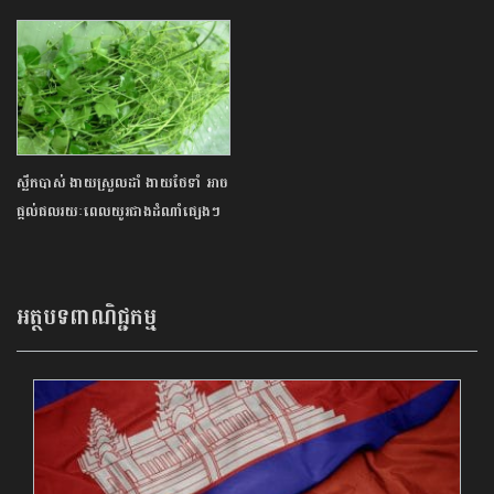
ស្លឹកបាស់ ងាយស្រួលដាំ ងាយថែទាំ អាច
ផ្តល់ផលរយៈពេលយូរជាងដំណាំផ្សេងៗ
អត្ថបទពាណិជ្ជកម្ម