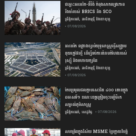
ជម្លោះ​អាមេរិក​-​អ៊ីរ៉ង់​ ​កំពុង​សាកល្បង​ភាព​
រឹងមាំ​របស់​ ​BRICS​ ​និង​ ​SCO​
,
ព្រឹត្តិការណ៍
អាជីវកម្មថ្មី និងនវានុវត្ត
• 07/08/2026
​អាមេរិក​ ពង្រាងច្បាប់​យុទ្ធសាស្ត្រ​ធ្វើ​សង្គ្រាម​
នុយក្លេអ៊ែរ​ថ្មី ដើម្បីទប់ការគំរាមកំហែងរបស់​
រុស្ស៊ី និងមហាយក្សចិន
,
ព្រឹត្តិការណ៍
អាជីវកម្មថ្មី និងនវានុវត្ត
• 07/08/2026
កែប​ប្រមូល​ផល​ក្តាម​សេះ​ជិត​ ​៤០០ ​តោន​ក្នុង​
ឆមាស​ទី​១​ ​ខណៈ​ខេត្ត​ត្រៀម​ចុះបញ្ជី​ម៉ាក​
សម្គាល់​ភូមិសាស្ត្រ​
,
ព្រឹត្តិការណ៍
សេដ្ឋកិច្ច
• 07/08/2026
សហគ្រិនក្នុងវិស័យ MSME ប្រែក្លាយវិបត្តិ