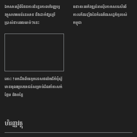
ឯកសារស្តីពីផែនការនិរន្តរភាពហិរញ្ញប្ប
ធនាគារអភិវឌ្ឍន៍អាស៊ីកោតសរសើរពី
វត្ថុសហគមន៍នេសាទ នឹងដាក់ឱ្យប្រើ
ការកើនឡើងនៃកំណើនសេដ្ឋកិច្ចរបស់
ប្រាស់នាពេលឆាប់ៗនេះ
កម្ពុជា
តោះ ! មកដឹងពីបច្ចេកទេសផលិតជីកំប៉ុស្តិ៍
មានគុណប្រយោជន៍សម្រាប់ដំណាំតាសក់
ផ្អែម និងបន្លែ
ហិរញ្ញវត្ថុ