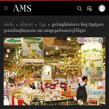
ព្រឹត្តិការណ៍
ជំនួញ
អ្នកជំនាញវិស័យឯកជន និងរដ្ឋ ជំរុញឱ្យសហ
គ្រាសផលិតពង្រឹងគុណភាព ខណៈពលរដ្ឋបន្តពហិការឈប់ប្រើទំនិញថៃ