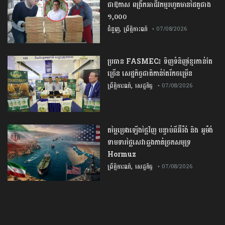
ជាឱកាស ពង្រីកអាជីវកម្មរហូតមានដៃគូជាង
១,០០០
,
ជំនួញ
ព្រឹត្តិការណ៍
• 07/08/2026
ប្រធាន​​ ​FASMEC​៖​ ​ទិញ​ទំនិញ​ខ្មែរ​កាន់តែ​
ច្រើន​ ​សេដ្ឋកិច្ច​ជាតិ​កាន់តែ​រីកចម្រើន​
,
ព្រឹត្តិការណ៍
សេដ្ឋកិច្ច
• 07/08/2026
តម្លៃប្រេងឡើងថ្លៃវិញ បន្ទាប់ពីអ៊ីរ៉ង់ និង អូម៉ង់
ទាមទារថ្លៃសេវាឆ្លងកាត់ច្រកសមុទ្រ
Hormuz
,
ព្រឹត្តិការណ៍
សេដ្ឋកិច្ច
• 07/08/2026