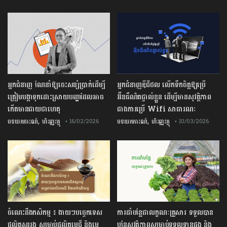
អ្នកជំនាញ ណែនាំឱ្យចេះសន្សំប្រាក់ដើម្បី
អ្នកជំនាញឌីជីថល លើកទឹកចិត្តឱ្យប្រើ
ត្រៀមបង្កាទុកដោះស្រាយបញ្ហាដែលអាច
អ៊ីនធឺណិតផ្ទាល់ខ្លួន ដើម្បីមានសុវត្ថិភាព
កើតមានជាយថាហេតុ
ជាងការប្រើ Wifi​ សាធារណៈ
,
,
បទយកការណ៍
ហិរញ្ញវត្ថុ
បទយកការណ៍
ហិរញ្ញវត្ថុ
• 16/02/2026
• 10/03/2026
ចំណេះដឹងកសិកម្ម ៖ ងាយៗបច្ចេកទេស
ការដាំបន្លែជាលក្ខណៈគ្រួសារ ទទួលបាន
ផលិតស្កររងូ សម្រាប់ផលិតមេជី និងមេ
បន្លែសុវត្ថិភាពសម្រាប់ទទួលទានផង និង