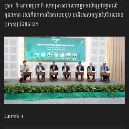
ស្រុក និងឆាកអន្តរជាតិ សហគ្រាសដេលជាអ្នកផលិតត្រូវផ្តោតលើ
គុណភាព សោភ័ណភាពនៃការវេចខ្ចប ជាពិសេសកក្តាតម្លៃដែលអាច
ប្រកួតប្រជែងបាន។
លោកថា ៖