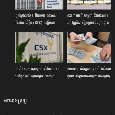
គួរស្វែងយល់ ៖ ដឹងទេថា ធនាគារ
ធនាគារជាតិនៃកម្ពុជា និងធនាគារ
វិនិយោគអឺរ៉ុប (EIB) បង្កើតនៅ
អភិវឌ្ឍន៍អាស៊ីរួមគ្នាបង្កើតមូលដ្ឋាន
ពេលណា មានគោលបំណងអ្វីខ្លះ?
ទិន្នន័យហិរញ្ញវត្ថុ និងសេដ្ឋកិច្ច
យល់ដឹងពីការចូលរួមរបស់វិនិយោគិន
ឥណទាន គឺជាប្រភពទុនយ៉ាងសំខាន់
នៅក្នុងទីផ្សារមូលបត្រលើកដំបូង
ក្នុងការគាំទ្រដល់សកម្មភាពសេដ្ឋកិច្ច
អចលនទ្រព្យ