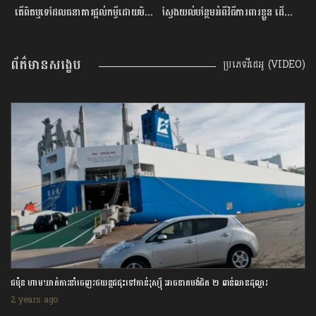
ម្ចីជាមួយធនាគារ
តើពិតឬទេដែលធនាគារផ្ដល់កម្ចីដោយមិនសិក្សាលើលទ្ធភាពសងត្រឡប់?
ស្វែងយល់បន្ថែមអំពីវិធីការពារខ្លួន ដើម្បីជៀសវាងពីការឆបោកតាមបច្ចេកវិទ្យាហិរញ្ញវត្ថុ!
ត
ព័ត៌មានសង្ខេប
ប្រភេទវីដេអូ (VIDEO)
ជប៉ុន ហាមឃាត់ការនាំចេញរថយន្តជជុះទៅកាន់រុស្ស៊ី អាចខាតបង់ជិត ២ ពាន់លានដុល្លារ
2 years ago