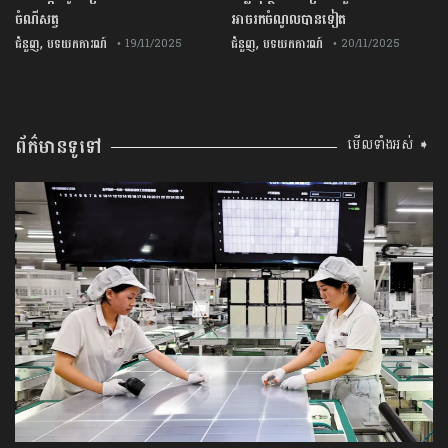
ចំណីសត្វ
អាចរកចំណូលបានទៀត
,
,
ជំនួញ
បទយកការណ៍
ជំនួញ
បទយកការណ៍
• 19/11/2025
• 20/11/2025
ព័ត៌មានទូទៅ
មើលទាំងអស់ ➧