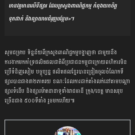
មានវត្តមានលើទីផ្សារ ដែលក្រសូងពាណិជ្ជកម្ម កំពុងយកចិត្ត
ទុកដាក់ និងព្យាយាមជំរុញបន្ថែម»។
សូមជម្រាប ទិន្នន័យពីក្រសួងពាណិជ្ជកម្មបង្ហាញថា ជាមួយនឹង
ការងាកមកគាំទ្រផលិតផលជាតិពីប្រជាជនកម្ពុជាក្រោយពហិការមិន
ប្រើទំនិញសៀម បច្ចុប្បន្ន ផលិតផលខ្មែរបានជ្រៀតចូលចំណែកទី
ផ្សារបានជាង៣២ភាគរយ ខណៈដែលការដាក់តាំងលក់នៅតាមបណ្តា
ផ្សារទំនើប និងផ្សារម៉ាតនានាទូទាំងរាជធានី ក្រុង/ខេត្ត មានសរុប
ច្រើនជាង ៥០០ទីតាំង រួចមកហើយ៕