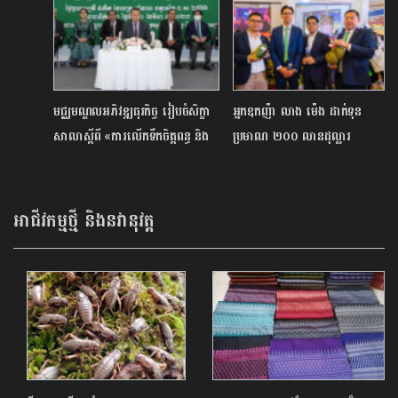
មជ្ឈមណ្ឌលអភិវឌ្ឍធុរកិច្ច រៀបចំសិក្ខា
អ្នកឧកញ៉ា លាង ម៉េង ដាក់ទុន
សាលាស្ដីពី «ការលើកទឹកចិត្តពន្ធ និង
ប្រមាណ ២០០ លានដុល្លារ
អាករ សម្រាប់សហគ្រាសធុនតូច និង
អភិវឌ្ឍវិស័យកសិកម្មនៅកម្ពុជា
មធ្យម»
អាជីវកម្មថ្មី និងនវានុវត្ត