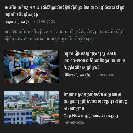
អាម៉េរិក ដាក់ពន្ធ ១៥ % លើទំនិញផលិតពីប៉ូលីស៊ីលីកូន ដែលជាធាតុផ្សំសំខាន់នៅក្នុង
បន្ទះឈីប និងផ្ទាំងសូឡា
,
ព្រឹត្តិការណ៍
សេដ្ឋកិច្ច
• 07/08/2026
សហរដ្ឋអាម៉េរិក បានដំឡើងពន្ធ ១៥ ភាគរយ លើមុខទំនិញទាំងឡាយណាផលិតពីប៉ូលី
ស៊ីលីកូនដែលជាសារធាតុសំខាន់នៅក្នុងបន្ទះឈីប និងផ្ទាំងសូឡា
កម្ពុជា​ត្រៀមអនុវត្ត​យុទ្ធសាស្ត្រ​ ​SME​ ​
២០២៦​-​២០៣០​ រំពឹងថានឹងក្លាយ​ជា​ចលករ​
ជំរុញ​កំណើន​សេដ្ឋកិច្ច​ជាតិ​
,
ព្រឹត្តិការណ៍
សេដ្ឋកិច្ច
• 07/08/2026
វិធានការស្រោចស្រង់របស់រាជរដ្ឋាភិបាល​
បាន​ជួយ​ជំរុញឱ្យវិស័យ​អចលនទ្រព្យនៅតែបន្ត​
មានសកម្មភាព
,
,
Top News
ព្រឹត្តិការណ៍
អចលនទ្រព្យ
• 07/08/2026