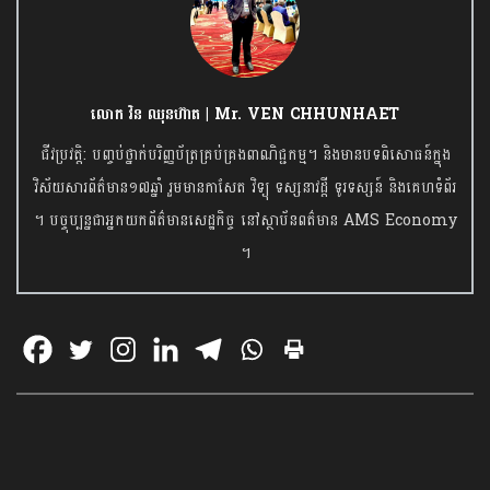
លោក វិន ឈុនហ៊ាត ​| Mr. VEN CHHUNHAET
ជីវប្រវត្តិ: បញ្ចប់ថ្នាក់បរិញ្ញប័ត្រគ្រប់គ្រងពាណិជ្ជកម្ម។ និងមានបទពិសោធន៍​ក្នុង
វិស័យ​សារព័ត៌មាន​១៧ឆ្នាំ រួមមានកាសែត វិទ្យុ ទស្សនាវដ្តី ទូរទស្សន៍ និងគេហទំព័រ
។ បច្ចុប្បន្នជា​អ្នកយកព័ត៌មាន​សេដ្ឋកិច្ច នៅស្ថាប័នពត៌មាន AMS Economy
។​