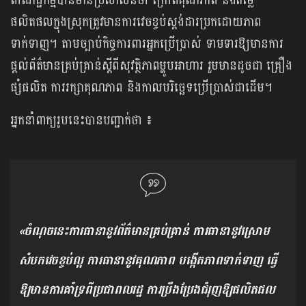
ពាណិជ្ជកម្មបានមានប្រសាសន៍ថា ក្រៅពីគុណភាព និងតម្លៃ
ផលិតផលក្នុងស្រុកត្រូវមានការវេចខ្ចប់ស្តង់ដារប្រកដោយភាព
ទាក់ទាញ។ តាមច្បាប់កិច្ចការពារអ្នកប្រើប្រាស់ ទាមទារឱ្យមានការ
ផ្តល់ព័ត៌មានគ្រប់គ្រាន់ស្តីពីសុវត្ថិភាពម្ហូបអាហារ រួមមានដូចជា គ្រឿង
ផ្សំផលិត ការរក្សាគុណភាព និងកាលបរិចេ្ឆទប្រើប្រាស់ជាដើម។​
អ្នកនាំពាក្យរូបនេះបានបញ្ជាក់ថា ៖
«ចំណុចនេះការធានានូវព័ត៌មានគ្រប់គ្រាន់ ការធានានូវស្រោម
សំបកវេចខ្ចប់ល្អ ការធានានូវគុណភាព បង្កើតភាពទាក់ទាញ ធ្វើ
ឱ្យមានការគាំទ្រពីប្រជាពលរដ្ឋ ការប្រឹងប្រែងជំរុញឱ្យផលិតផល