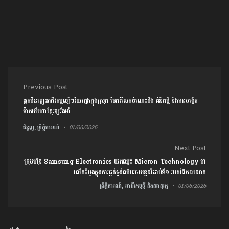
Post navigation
Previous Post
អ្នកជំនាញអាជីវកម្មល្បីៗវ័យក្មេងក្នុងស្រុក ចែករំលែកចំណេះដឹង គំនិតថ្មី និងការបង្កើត
ម៉ាកយីហោខ្មែរឱ្យរឹងមាំ
ជំនួញ, ព្រឹត្តិការណ៍
01/06/2026
Next Post
ក្រុមហ៊ុន Samsung Electronics យកឈ្នះ Micron Technology ជា
លើកដំបូងក្នុងការផ្គត់ផ្គង់ឈីប​រថយន្តលំដាប់ទី១ របស់ពិភពលោក
ព្រឹត្តិការណ៍, អាជីវកម្មថ្មី និងនវានុវត្ត
01/06/2026