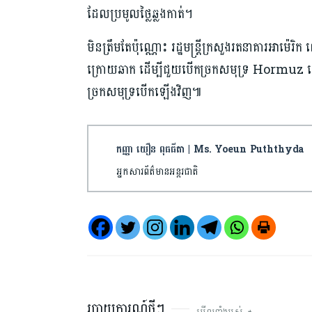
ដែលប្រមូលថ្លៃឆ្លងកាត់។
មិនត្រឹមតែប៉ុណ្ណោះ រដ្ឋមន្ត្រីក្រសួងរតនាគារអា
ក្រោយឆាក ដើម្បីជួយបើកច្រកសមុទ្រ Hormuz ឡើង
ច្រកសមុទ្របើកឡើងវិញ៕
កញ្ញា យឿន ពុធធីតា | Ms. Yoeun Puththyda
អ្នកសារព័ត៌មានអន្តរជាតិ
របាយការណ៍ថ្មីៗ