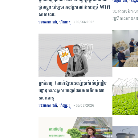
,
ព្រឹត្តិការណ៍
សេដ្ឋកិ
ផ្ទាល់ខ្លួន ដើម្បីមានសុវត្ថិភាពជាងការប្រើ Wifi​
យោងតាមឯកសារតុល
សាធារណៈ
រដ្ឋាភិបាលបាន
,
បទយកការណ៍
ហិរញ្ញវត្ថុ
• 10/03/2026
នយោបាយរបស់លោ
អ្នកជំនាញ ណែនាំឱ្យចេះសន្សំប្រាក់ដើម្បីត្រៀម
បង្កាទុកដោះស្រាយបញ្ហាដែលអាចកើតមានជា
យថាហេតុ
,
បទយកការណ៍
ហិរញ្ញវត្ថុ
• 16/02/2026