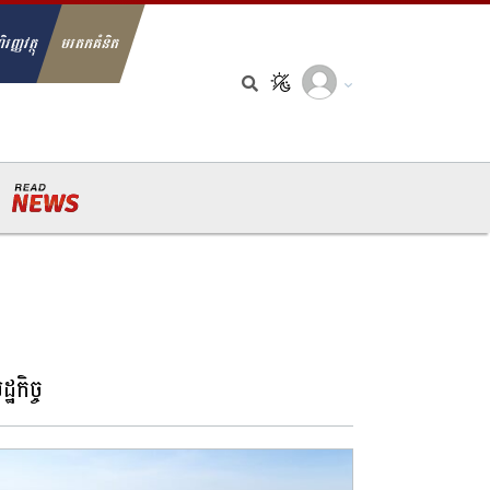
ិរញ្ញវត្ថុ
មរតកគំនិត
arch for:
្ឋកិច្ច