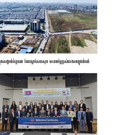
លីក្នុង​សង្កាត់​ចំនួន៣ នៃខណ្ឌសែន​សុខ មានតម្លៃខ្ពស់ជាង​គេ​ក្នុងតំបន់