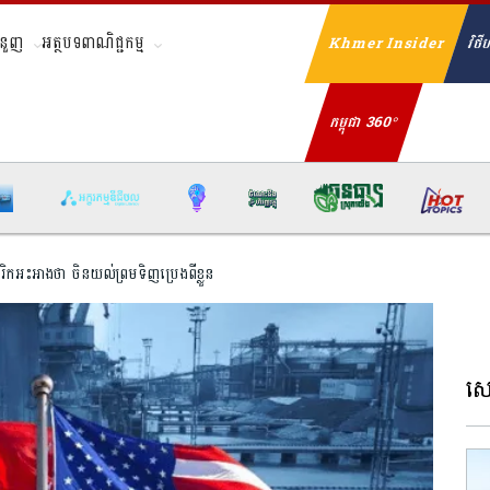
ំនួញ
អត្ថបទពាណិជ្ជកម្ម
Khmer Insider
វិថីហ
Se
កម្ពុជា 360°
ម៉េរិកអះអាងថា ចិនយល់ព្រមទិញប្រេងពីខ្លួន
សេដ