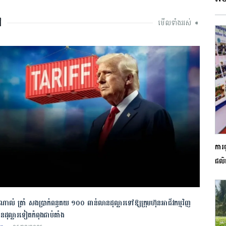
ៅ
មើលទាំងអស់ ➧
ការ
ផលិត
ាល់ ត្រាំ សងប្រាក់ពន្ធគយ ១០០ ពាន់លានដុល្លារទៅឱ្យក្រុមហ៊ុនអាជីវកម្មវិញ
ដុល្លារទៀតកំពុងជាប់គាំង