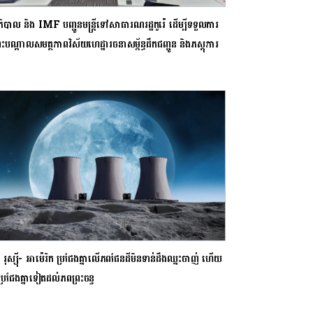
ាភិបាល និង IMF បញ្ជូនមន្ត្រីទៅសាធារណរដ្ឋកូរ៉េ ដើម្បីទទួលការ
ុះបណ្តាលសមត្ថភាពវិស័យហេដ្ឋារចនាសម្ព័ន្ធដឹកជញ្ជូន និងភស្តុភារ
 រុស្ស៊ី- អាម៉េរិក ប្រជែងគ្នាលើភពផែនដីមិនទាន់ដឹងឈ្នះចាញ់ ហើយ
្រជែងគ្នាទៀតដល់ភពព្រះចន្ទ