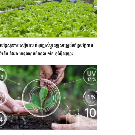
ារបន្លែសុខភាពសៀមរាប កំពុងផ្លាស់ប្តូរយុទ្ធសាស្ត្រដាំបន្លែសុវត្ថិភាព
ទំនើប និងអាចទទួលបានចំណូល ១ខែ ខ្ទង់ម៉ឺនដុល្លារ