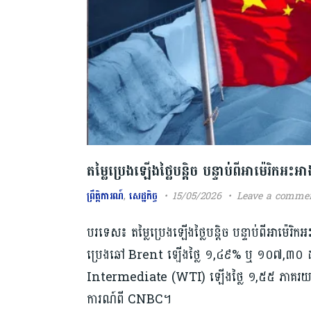
តម្លៃប្រេងឡើងថ្លៃបន្តិច បន្ទាប់ពីអាម៉េរិកអះ
ព្រឹត្តិការណ៍
,
សេដ្ឋកិច្ច
15/05/2026
Leave a comme
បរទេស៖ តម្លៃប្រេងឡើងថ្លៃបន្តិច បន្ទាប់ពីអាម៉េរិក
ប្រេងឆៅ Brent ឡើងថ្លៃ ១,៤៩% ឬ ១០៧,៣០ ដុល
Intermediate (WTI) ឡើងថ្លៃ ១,៥៥ ភាគរយ ឬ
ការណ៍ពី CNBC។