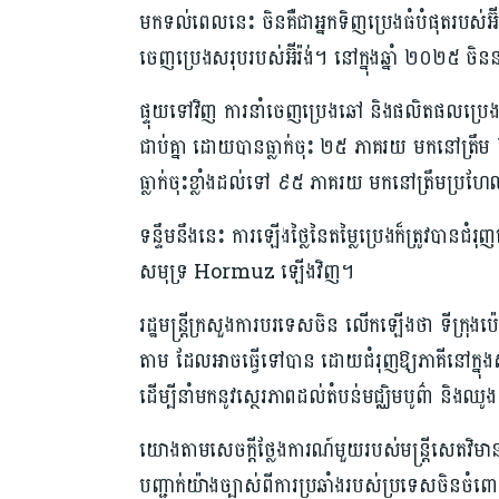
មកទល់ពេលនេះ ចិនគឺជាអ្នកទិញប្រេងធំបំផុតរបស
ចេញប្រេងសរុបរបស់អ៊ីរ៉ង់។ នៅក្នុងឆ្នាំ ២០២៥ ចិនន
ផ្ទុយទៅវិញ ការនាំចេញប្រេងឆៅ​ និងផលិតផលប្រេងរបស
ជាប់គ្នា ដោយបានធ្លាក់ចុះ ២៥ ភាគរយ មកនៅត្រឹ
ធ្លាក់ចុះខ្លាំងដល់ទៅ ៩៥ ភាគរយ មកនៅត្រឹមប្រហ
ទន្ទឹមនឹងនេះ ការឡើងថ្លៃនៃតម្លៃប្រេងក៏ត្រូវបានជំរុ
សមុទ្រ Hormuz ឡើងវិញ។
រដ្ឋមន្ត្រីក្រសួងការបរទេសចិន លើកឡើងថា ទីក្រុងប៉
តាម ដែលអាចធ្វើទៅបាន ដោយជំរុញឱ្យភាគីនៅក្នុងស
ដើម្បីនាំមកនូវស្ថេរភាពដល់តំបន់មជ្ឈិមបូព៌ា និងឈូ
យោងតាមសេចក្តីថ្លែងការណ៍មួយរបស់មន្ត្រីសេតវិមាន
បញ្ជាក់យ៉ាងច្បាស់ពីការប្រឆាំងរបស់ប្រទេសចិនចំ