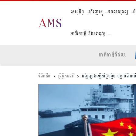
សេដ្ឋកិច្ច
ហិរញ្ញវត្ថុ
អចលនទ្រព្យ
ជ
អាជីវកម្មថ្មី និងនវានុវត្ត
មាតិកាឌីជីថល:
ព្រឹត្តិការណ៍
តម្លៃប្រេងឡើងថ្លៃបន្តិច បន្ទាប់ពីអា