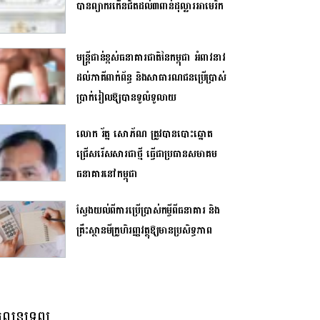
បាន​ព្យាករកើន​​ជិតដល់៣ពាន់ដុល្លារ​អាមេរិក​​
មន្ត្រីជាន់ខ្ពស់ធនាគារជាតិនៃកម្ពុជា អំពាវនាវ
ដល់ភាគីពាក់ព័ន្ធ និងសាធារណជនប្រើប្រាស់
ប្រាក់រៀលឱ្យបានទូលំទូលាយ
លោក រ័ត្ន សោភ័ណ ត្រូវបានបោះឆ្នោត
ជ្រើសរើសសារជាថ្មី ធ្វើជាប្រធានសមាគម
ធនាគារនៅកម្ពុជា
ស្វែងយល់ពីការប្រើប្រាស់កម្ចីពីធនាគារ និង
គ្រឹះស្ថានមីក្រូហិរញ្ញវត្ថុឱ្យមានប្រសិទ្ធភាព
លនទ្រព្យ