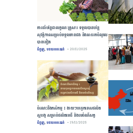
ការដាំបន្លែជាលក្ខណៈគ្រួសារ ទទួលបានបន្លែ
សុវត្ថិភាពសម្រាប់ទទួលទានផង និងអាចរកចំណូល
បានទៀត
,
ជំនួញ
បទយកការណ៍
• 20/11/2025
ចំណេះដឹងកសិកម្ម ៖ ងាយៗបច្ចេកទេសផលិត
ស្កររងូ សម្រាប់ផលិតមេជី និងមេចំណីសត្វ
,
ជំនួញ
បទយកការណ៍
• 19/11/2025