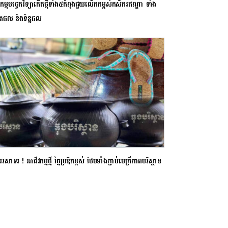
កម្មបច្ចេកវិទ្យាកើតថ្មីទាំង៥កំពុងជួយលើកកម្ពស់កសិករឥណ្ឌា ទាំង
តផល និងទិន្នផល
សាទរ ! អាជីវកម្មថ្មី ច្នៃប្រឌិតខ្ពស់ ថែមទាំងភ្ជាប់មេត្រីភាពបរិស្ថាន