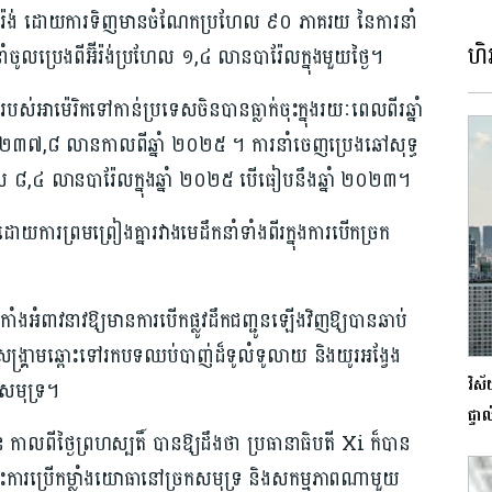
់អ៊ីរ៉ង់ ដោយការទិញមានចំណែកប្រហែល ៩០ ភាគរយ នៃការនាំ
ហិរ
ាំចូលប្រេងពីអ៊ីរ៉ង់ប្រហែល ១,៤ លានបារ៉ែលក្នុងមួយថ្ងៃ។
់អាម៉េរិកទៅកាន់ប្រទេសចិនបានធ្លាក់ចុះក្នុងរយៈពេលពីរឆ្នាំ
ម ២៣៧,៨ លានកាលពីឆ្នាំ ២០២៥ ។ ការនាំចេញប្រេងឆៅសុទ្ធ
ែល ៨,៤ លានបារ៉ែលក្នុងឆ្នាំ ២០២៥ បើធៀបនឹងឆ្នាំ ២០២៣។
ញដោយការព្រមព្រៀងគ្នារវាងមេដឹកនាំទាំងពីរក្នុងការបើកច្រក
េកាំងអំពាវនាវឱ្យមានការបើកផ្លូវដឹកជញ្ជូនឡើងវិញឱ្យបានឆាប់
ង្រ្គាមឆ្ពោះទៅរកបទឈប់បាញ់ដ៏ទូលំទូលាយ និងយូរអង្វែង
វិស័
ងសមុទ្រ។
ផ្ទា
 កាលពីថ្ងៃព្រហស្បតិ៍ បានឱ្យដឹងថា ប្រធានាធិបតី Xi ក៏បាន
ពោះការប្រើកម្លាំងយោធានៅច្រកសមុទ្រ និងសកម្មភាពណាមួយ