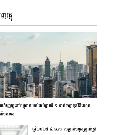
ញ្ញវត្ថុ
យហិរញ្ញវត្ថុនៅកម្ពុជាឈរលំដាប់ថ្នាក់ទី ១ ទាក់ទាញទុនវិនិយោគ
ល់ពីបរទេស
​ឆ្នាំ​២០២៥ ផ.ស.ស. សម្រាប់មនុស្សម្នាក់ត្រូវ​