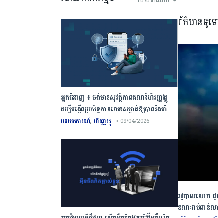
មើលទាំងអស់ ➧
ព័ត៌មានទូទ
អ្នកជំនាញ ៖ ចង់មានសុវត្ថិភាពគណនីហិរញ្ញវត្ថុ
គប្បីបង្កើនប្រសិទ្ធភាពលេខសម្ងាត់ឱ្យបានរឹងមាំ
,
បទយកការណ៍
ហិរញ្ញវត្ថុ
• 09/04/2026
រដ្ឋបាលលោក ដូណ
ខណៈរាប់ពាន់លាន
អ្នកជំនាញឌីជីថល លើកទឹកចិត្តឱ្យប្រើអ៊ីនធឺណិត