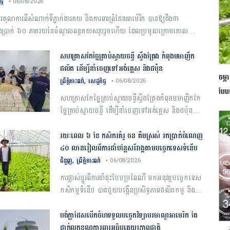
ច្ច
• 06/08/2026
ាការពីសំណាក់ទីភ្នាក់ងារគយ និងការពារព្រំដែនអាម៉េរិក បានឱ្យដឹងថា
សងប្រាក់ ៦០ ភាគរយនៃចំណូលពន្ធគយសរុបរួចហើយ ដែលប្រមូលក្រោមគោល
ក ដូណាល់ ត្រាំ
សហគ្រាសកែច្នៃគ្រាប់ស្វាយចន្ទី ស្ទឹងត្រែង កំពុងមមាញឹក
ផលិត ដើម្បីនាំចេញទៅអង់គ្លេស និងជប៉ុន
ចម្ក
,
ព្រឹត្តិការណ៍
សេដ្ឋកិច្ច
• 06/08/2026
បែប
សហគ្រាសកែច្នៃគ្រាប់ស្វាយចន្ទីស្ទឹងត្រែងកំពុងមមាញឹកកែ
ច្នៃគ្រាប់ស្វាយចន្ទី ដើម្បីនាំចេញទៅអង់គ្លេស និងជប៉ុន
១២៥ តោននៅឆ្នាំ២០២៦ នេះ
រយៈពេល ៦ ខែ កសិករគំរូ ចន គឹមស្រស់ រកប្រាក់ចំណេញ
៤០ លានរៀលពីការដាំបន្លែសរីរាង្គតាមបច្ចេកទេសទំនើប
,
ជំនួញ
ព្រឹត្តិការណ៍
• 06/08/2026
ការ​ផ្លាស់ប្តូរ​ពី​ការ​ដាំដុះ​បែប​ប្រពៃណី​ មក​អនុវត្ត​បច្ចេកទេស​
កសិកម្ម​ទំនើប​ បាន​ជួយ​បង្កើន​ប្រសិទ្ធភាព​ផលិតកម្ម​ ​និង​
ប្រាក់​ចំណូល​របស់​កសិករ​យ៉ាង​គួរឱ្យ​កត់សម្គាល់
បង់ក្លាដែស​បើកចំហ​ទទួល​បច្ចេកវិទ្យា​បរមាណូ​អាមេរិក​ តែ​
ដាក់​លក្ខខណ្ឌ​ការពារ​អធិបតេយ្យភាព​ជាតិ​