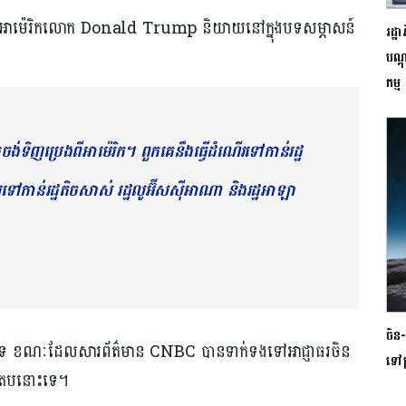
ានាធិបតីអាម៉េរិកលោក Donald Trump និយាយនៅក្នុងបទសម្ភាសន៍
រដ្ឋ
បណ្ត
កម្ម
ង់ទិញប្រេងពីអាម៉េរិក។ ពួកគេនឹងធ្វើដំណើរទៅកាន់រដ្ឋ
ទៅកាន់រដ្ឋតិចសាស់ រដ្ឋលូអ៊ីសស៊ីអាណា និងរដ្ឋអាឡា
ចិន-
ាមពល​ទេ ខណៈដែលសារព័ត៌មាន CNBC បានទាក់ទងទៅអាជ្ញាធរចិន
ទៅប
្លើយតបនោះទេ។