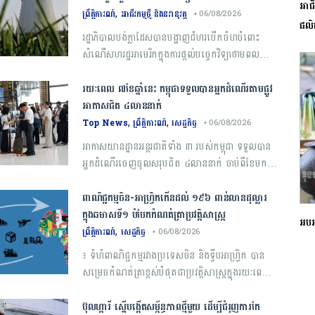
អាជី
,
ព្រឹត្តិការណ៍
អាជីវកម្មថ្មី និងនវានុវត្ត
• 06/08/2026
ផលិ
​រដ្ឋាភិបាល​បង់ក្លាដែស​បាន​បង្ហាញ​ជំហរ​បើកចំហ​ចំពោះ​
សំណើ​សហរដ្ឋ​អាមេរិក​ក្នុង​ការ​ផ្តល់​បច្ចេកវិទ្យា​ថាមពល​
បរមាណូ ​ប៉ុន្តែ​បាន​បញ្ជាក់​ថា​ ​កិច្ចព្រមព្រៀង​ណាមួយ​នឹង​
អាច​ទទួលយក​បាន​ ​លុះត្រាតែ​ស្រប​តាម​អាទិភាព​ជាតិ​ ​និង​
រយៈពេល ៧ខែឆ្នាំនេះ កម្ពុជាទទួលបានអ្នកដំណើរតាមផ្លូវ
ផ្តល់​ផលប្រយោជន៍​ជាក់ស្តែង​ដល់​សេដ្ឋកិច្ច​ ​និង​ប្រជាជន​
អាកាសជិត ៤លាននាក់
របស់​ខ្លួន
,
,
Top News
ព្រឹត្តិការណ៍
សេដ្ឋកិច្ច
• 06/08/2026
អាកាសយានដ្ឋានអន្តរជាតិទាំង ៣ របស់កម្ពុជា ទទួលបាន
អ្នកដំណើរចេញចូលសរុបជិត ៤លាននាក់ ចាប់ពីខែមករា
ដល់ខែកក្កដា ឆ្នាំ២០២៦ មានការថយចុះប្រមាណ
៩ភាគរយ
ពាណិជ្ជកម្ម​ចិន​-​អាហ្វ្រិក​កើន​ដល់​ ​១៩៦​ ​ពាន់​លាន​ដុល្លារ​
ក្នុង​ឆមាស​ទី​១​ ​បំបែក​កំណត់ត្រា​ប្រវត្តិសាស្ត្រ​
អបអរ
,
ព្រឹត្តិការណ៍
សេដ្ឋកិច្ច
• 06/08/2026
​៖​ ​ទំហំ​ពាណិជ្ជកម្ម​រវាង​ប្រទេស​ចិន​ ​និង​ទ្វីប​អាហ្វ្រិក ​បាន​
សម្រេច​កំណត់​ត្រា​ខ្ពស់​បំផុត​ជា​ប្រវត្តិសាស្ត្រ​ក្នុង​រយៈពេល​ ​
៦​ ​ខែ​ដំបូង​នៃ​ឆ្នាំ​នេះ​ ​ដោយ​មាន​ទំហំ​សរុប ​១,៤១​ ​ទ្រីលាន​
យន់ ​(​ប្រមាណ​ ​១៩៦,៦​ ​ពាន់​លាន​ដុល្លារ​អាមេរិក​) ​ដែល​
ប៊ុល​ហ្ការី ​ស្នើ​បង្កើត​សម្ព័ន្ធភាព​ថ្មី​មួយ ​ដើម្បី​ជំរុញ​ការ​កែ