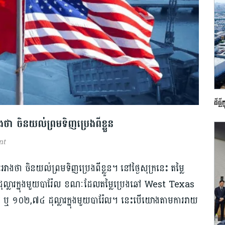
ដីធ្
អាងថា ចិនយល់ព្រមទិញប្រេងពីខ្លួន
nt
អះអាងថា ចិនយល់ព្រមទិញប្រេងពីខ្លួន។ នៅថ្ងៃសុក្រនេះ តម្លៃ
្លារក្នុងមួយបារ៉ែល ខណៈដែលតម្លៃប្រេងឆៅ West Texas
 ១០២,៧៤ ដុល្លារក្នុងមួយបារ៉ែល។ នេះបើយោងតាមការរាយ