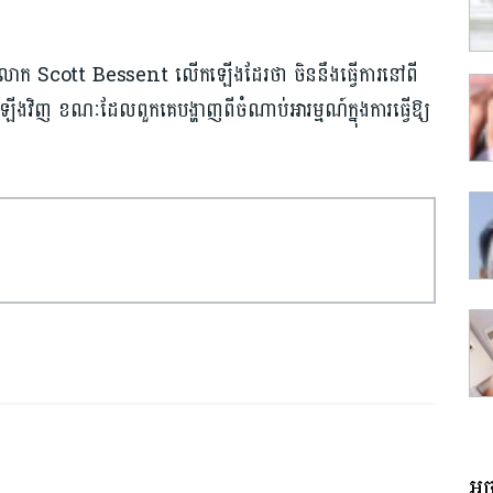
ម៉េរិក លោក Scott Bessent លើកឡើងដែរថា ចិននឹងធ្វើការនៅពី
វិញ ខណៈដែលពួកគេបង្ហាញពីចំណាប់អារម្មណ៍ក្នុងការធ្វើឱ្យ
អច