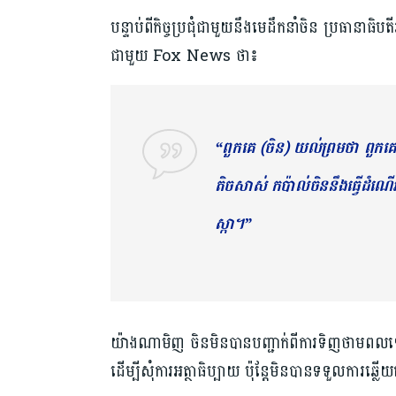
បន្ទាប់ពីកិច្ចប្រជុំជាមួយនឹងមេដឹកនាំចិន ប្រធ
ជាមួយ Fox News ថា៖
“ពួកគេ (ចិន) យល់ព្រមថា ពួកគេច
តិចសាស់ កប៉ាល់ចិននឹងធ្វើដំណើរ
ស្កា។”
យ៉ាងណាមិញ ចិន​មិន​បាន​បញ្ជាក់​ពី​ការ​ទិញ​ថ
ដើម្បីសុំការអត្ថាធិប្បាយ ប៉ុន្តែមិនបានទទួលការឆ