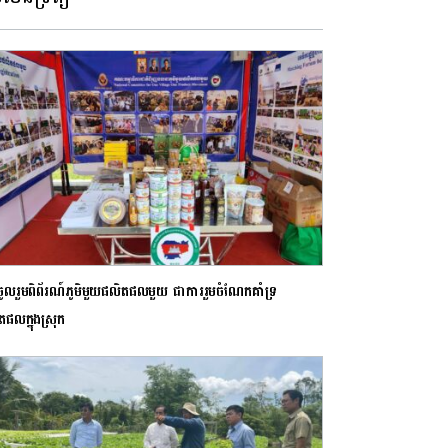
ចូលរួមពិព័រណ៍ភូមិមួយផលិតផលមួយ ជាការរួមចំណែកគាំទ្រ
ផលក្នុងស្រុក