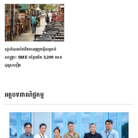
រដ្ឋាភិបាលថៃនឹងបញ្ចេញកម្ចីសម្រាប់
សង្គ្រោះ SME បន្ថែមជិត 3,200 លាន
ដុល្លារទៀត
អត្ថបទពាណិជ្ជកម្ម