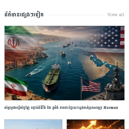
ព័ត៌មានផ្សេងៗទៀត
View all
តម្លៃប្រេងឡើងថ្លៃវិញ បន្ទាប់ពីអ៊ីរ៉ង់ និង អូម៉ង់ ទាមទារថ្លៃសេវាឆ្លងកាត់ច្រកសមុទ្រ Hormuz