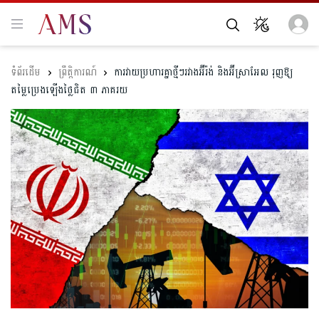
ព្រឹត្តិការណ៍
ការវាយប្រហារគ្នាថ្មីៗរវាងអ៊ីរ៉ង់ និងអ៊ីស្រាអែល ​រុញឱ្យ
តម្លៃប្រេងឡើងថ្លៃជិត ៣ ភាគរយ