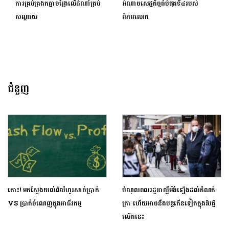
ការគ្រប់គ្រងកត្តាចង្រៃលើដំណាំត្រប់
អំណាចសេដ្ឋកិច្ចធំបំផុតទី៤របស់
សណ្ដាយ
ពិភពលោក
ជំនួញ
តោះ! មកស្វែងយល់ពីលំហូរសាច់ប្រាក់
បំណុលពលរដ្ឋអាល្លឺម៉ង់ឡើងដល់កំណត់
VS ប្រាក់ចំណេញក្នុងអាជីវកម្ម
ត្រា ហើយអាចនឹងបន្តកើនទៀតក្នុងវិបត្តិ
លើកនេះ