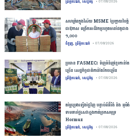
,
ព្រឹត្តិការណ៍
សេដ្ឋកិច្ច
• 07/08/2026
សហគ្រិនក្នុងវិស័យ MSME ប្រែក្លាយវិបត្តិ
ជាឱកាស ពង្រីកអាជីវកម្មរហូតមានដៃគូជាង
១,០០០
,
ជំនួញ
ព្រឹត្តិការណ៍
• 07/08/2026
ប្រធាន​​ ​FASMEC​៖​ ​ទិញ​ទំនិញ​ខ្មែរ​កាន់តែ​
ច្រើន​ ​សេដ្ឋកិច្ច​ជាតិ​កាន់តែ​រីកចម្រើន​
,
ព្រឹត្តិការណ៍
សេដ្ឋកិច្ច
• 07/08/2026
តម្លៃប្រេងឡើងថ្លៃវិញ បន្ទាប់ពីអ៊ីរ៉ង់ និង អូម៉ង់
ទាមទារថ្លៃសេវាឆ្លងកាត់ច្រកសមុទ្រ
Hormuz
,
ព្រឹត្តិការណ៍
សេដ្ឋកិច្ច
• 07/08/2026