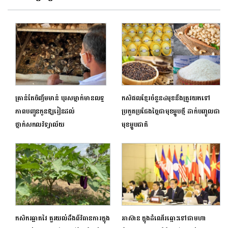
គ្រាន់តែចិញ្ចឹមមាន់ បុរសម្នាក់មានលទ្ធ
កសិផល​ខ្មែរ​ចំនួន​៤មុខ​នឹង​ត្រូវ​យកទៅ
ភាពបញ្ចូនកូនឱ្យរៀនដល់
ប្រកួត​ប្រជែងច្នៃជាមុខ​ម្ហូប​ថ្មី​ ដាក់​បញ្ចូលជា​
ថ្នាក់សកលវិទ្យាល័យ
មុខម្ហូបជាតិ​
កសិករឆ្លាតវៃ គួរយល់ដឹងពីវិធានការក្នុង
អាស៊ាន ក្នុងដំណើរឆ្ពោះទៅជាមហា