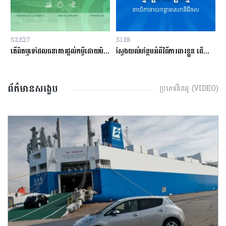
S2:E27
S1:E6
S
ម្ចីជាមួយធនាគារ
តើពិតឬទេដែលធនាគារផ្ដល់កម្ចីដោយមិនសិក្សាលើលទ្ធភាពសងត្រឡប់?
ស្វែងយល់បន្ថែមអំពីវិធីការពារខ្លួន ដើម្បីជៀសវាងពីការឆបោកតាមបច្ចេកវិទ្យាហិរញ្ញវត្ថុ!
ត
ព័ត៌មានសង្ខេប
ប្រភេទវីដេអូ (VIDEO)