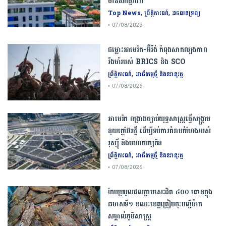
មានសកម្មភាព
,
,
Top News
ព្រឹត្តិការណ៍
អចលនទ្រព្យ
• 07/08/2026
ជម្លោះ​អាមេរិក​-​អ៊ីរ៉ង់​ ​កំពុង​សាកល្បង​ភាព​
រឹងមាំ​របស់​ ​BRICS​ ​និង​ ​SCO​
,
ព្រឹត្តិការណ៍
អាជីវកម្មថ្មី និងនវានុវត្ត
• 07/08/2026
​អាមេរិក​ ពង្រាងច្បាប់​យុទ្ធសាស្ត្រ​ធ្វើ​សង្គ្រាម​
នុយក្លេអ៊ែរ​ថ្មី ដើម្បីទប់ការគំរាមកំហែងរបស់​
រុស្ស៊ី និងមហាយក្សចិន
,
ព្រឹត្តិការណ៍
អាជីវកម្មថ្មី និងនវានុវត្ត
• 07/08/2026
កែប​ប្រមូល​ផល​ក្តាម​សេះ​ជិត​ ​៤០០ ​តោន​ក្នុង​
ឆមាស​ទី​១​ ​ខណៈ​ខេត្ត​ត្រៀម​ចុះបញ្ជី​ម៉ាក​
សម្គាល់​ភូមិសាស្ត្រ​