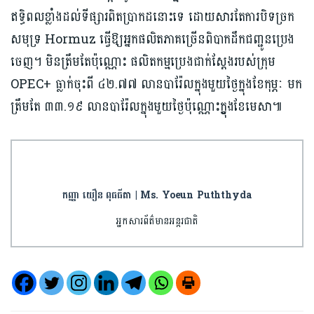
ឥទ្ធិពលខ្លាំងដល់ទីផ្សារពិតប្រាកដនោះទេ ដោយសារតែការបិទច្រក
សមុទ្រ Hormuz ធ្វើឱ្យអ្នកផលិតភាគច្រើនពិបាកដឹកជញ្ជូនប្រេង
ចេញ។ មិនត្រឹមតែប៉ុណ្ណោះ ផលិតកម្មប្រេងជាក់ស្តែងរបស់ក្រុម
OPEC+ ធ្លាក់ចុះពី ៤២.៧៧ លានបារ៉ែលក្នុងមួយថ្ងៃក្នុងខែកុម្ភៈ មក
ត្រឹមតែ ៣៣.១៩ លានបារ៉ែលក្នុងមួយថ្ងៃប៉ុណ្ណោះក្នុ្ងងខែមេសា៕
កញ្ញា យឿន ពុធធីតា | Ms. Yoeun Puththyda
អ្នកសារព័ត៌មានអន្តរជាតិ