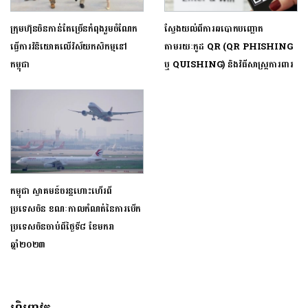
ក្រុមហ៊ុនចិនកាន់តែច្រើនកំពុងរួមចំណែក
ស្វែងយល់ពីការឆបោកបញ្ឆោត
ធ្វើការវិនិយោគលើវិស័យកសិកម្មនៅ
តាមរយៈកូដ QR (QR PHISHING
កម្ពុជា
ឬ QUISHING) និងវិធីសាស្ត្រការពារ
កម្ពុជា ស្វាគមន៍ចរន្តហោះហើរពី
ប្រទេសចិន ខណៈកាលកំណត់នៃការបើក
ប្រទេសចិនចាប់ពីថ្ងៃទី៨ ខែមករា
ឆ្នាំ២០២៣