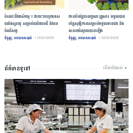
ចំណេះដឹងកសិកម្ម ៖ ងាយៗបច្ចេកទេស
ការដាំបន្លែជាលក្ខណៈគ្រួសារ ទទួលបាន
ផលិតស្កររងូ សម្រាប់ផលិតមេជី និងមេ
បន្លែសុវត្ថិភាពសម្រាប់ទទួលទានផង និង
ចំណីសត្វ
អាចរកចំណូលបានទៀត
,
,
ជំនួញ
បទយកការណ៍
ជំនួញ
បទយកការណ៍
• 19/11/2025
• 20/11/2025
ព័ត៌មានទូទៅ
មើលទាំងអស់ ➧