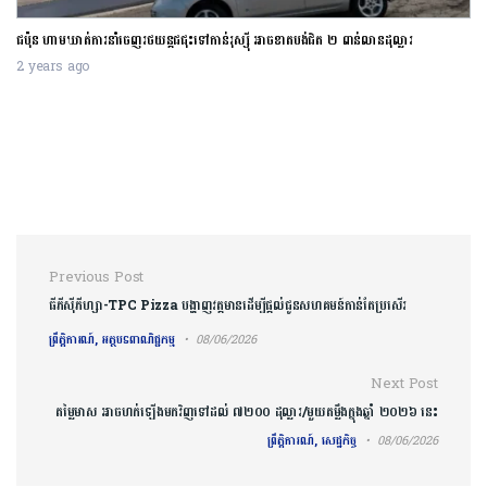
ជប៉ុន ហាមឃាត់ការនាំចេញរថយន្តជជុះទៅកាន់រុស្ស៊ី អាចខាតបង់ជិត ២ ពាន់លានដុល្លារ
2 years ago
Post navigation
Previous Post
ធីភីស៊ីភីហ្សា-TPC Pizza បង្ហាញវត្តមានដើម្បីផ្តល់ជូនសហគមន៍កាន់តែប្រសើរ
ព្រឹត្តិការណ៍, អត្ថបទពាណិជ្ជកម្ម
08/06/2026
Next Post
តម្លៃមាស អាចហក់ឡើងមកវិញទៅដល់ ៧២០០ ដុល្លារ/មួយតម្លឹងក្នុងឆ្នាំ ២០២៦ នេះ
ព្រឹត្តិការណ៍, សេដ្ឋកិច្ច
08/06/2026