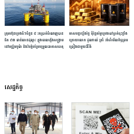
ក្រុមហ៊ុនប្រេងធំៗចំនួន ៨ រកប្រាក់ចំណេញបាន
មាសបន្តឡើងថ្លៃ ប៉ុន្តែតម្លៃប្រេងឆៅធ្លាក់ចុះខ្លាំង
ជិត ៩៣ ពាន់លានដុល្លារ ក្នុងពេលភ្លើងសង្គ្រាម
ក្រោយលោក ដូណាល់ ត្រាំ រង់ចាំមើលកិច្ចព្រម
នៅមជ្ឈិមបូព៌ា និងវិបត្តិបម្រែបម្រួលអាកាសធាតុ
ព្រៀងជាមួយអ៊ីរ៉ង់
សេដ្ឋកិច្ច