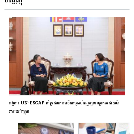
ហិរញ្ញវត្ថុ
អង្គការ UN-ESCAP គាំទ្រដល់ការលើកកម្ពស់ហិរញ្ញប្បទានប្រកបដោយចីរ
ភាពនៅកម្ពុជា