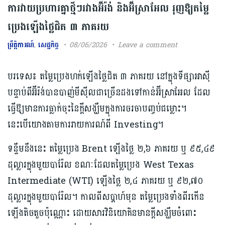
ការវាយប្រហារគ្នាថ្មីៗរវាងអ៊ីរ៉ង់ និងអ៊ីស្រាអែល ​រុញឱ្យតម្លៃ
ប្រេងឡើងថ្លៃជិត ៣ ភាគរយ
ព្រឹត្តិការណ៍
,
សេដ្ឋកិច្ច
08/06/2026
Leave a comment
បរទេស៖ តម្លៃប្រេងហក់ឡើងថ្លៃជិត ៣ ភាគរយ នៅក្នុងទីផ្សាអាស៊ី
បន្ទាប់ពីអ៊ីរ៉ង់បានបាញ់មីស៊ីលជាច្រើនដងទៅកាន់អ៊ីស្រាអែល ដែល
ធ្វើឱ្យមានការធ្លាក់ចុះនៃក្តីសង្ឃឹមក្នុងការចរចាបញ្ចប់ជម្លោះ។
នេះបើយោងតាមការរាយការណ៍ពី Investing។
ទន្ទឹមនឹងនេះ តម្លៃប្រេង Brent ឡើងថ្លៃ ២,៦ ភាគរយ ឬ ៩៥,៤៩
ដុល្លារក្នុងមួយបារ៉ែល ខណៈដែលតម្លៃប្រេង West Texas
Intermediate (WTI) ឡើងថ្លៃ ២,៤ ភាគរយ ឬ ៩២,៧០
ដុល្លារក្នុងមួយបារ៉ែល។ កាលពីសប្តាហ៍មុន តម្លៃប្រេងទាំងពីរកើន
ឡើងតិចតួចប៉ុណ្ណោះ ដោយសារវិនិយោគិនមានក្តីសង្ឃឹមចំពោះ