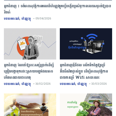
អ្នកជំនាញ ៖ ចង់មានសុវត្ថិភាពគណនីហិរញ្ញវត្ថុគប្បីបង្កើនប្រសិទ្ធភាពលេខសម្ងាត់ឱ្យបាន
រឹងមាំ
,
បទយកការណ៍
ហិរញ្ញវត្ថុ
• 09/04/2026
អ្នកជំនាញ ណែនាំឱ្យចេះសន្សំប្រាក់ដើម្បី
អ្នកជំនាញឌីជីថល លើកទឹកចិត្តឱ្យប្រើ
ត្រៀមបង្កាទុកដោះស្រាយបញ្ហាដែលអាច
អ៊ីនធឺណិតផ្ទាល់ខ្លួន ដើម្បីមានសុវត្ថិភាព
កើតមានជាយថាហេតុ
ជាងការប្រើ Wifi​ សាធារណៈ
,
,
បទយកការណ៍
ហិរញ្ញវត្ថុ
បទយកការណ៍
ហិរញ្ញវត្ថុ
• 16/02/2026
• 10/03/2026