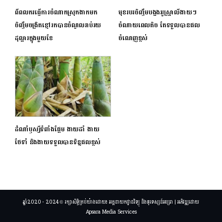
ពីពលករធ្វើការចំណាកស្រុកងាកមក
មុខរបរចិញ្ចឹមបង្កងអូស្ត្រាលីងាយៗ
ចិញ្ចឹមចង្រិតខ្មៅរកបានចំណូលរាប់រយ
ចំណាយពេលតិច តែទទួលបានផល
ដុល្លារក្នុងមួយខែ
ចំណេញខ្ពស់
ដំណាំឫស្សីទំពាំងផ្អែម ងាយដាំ ងាយ
ថែទាំ និងងាយទទួលបានទិន្នផលខ្ពស់
ឆ្នាំ2020 - 2024 © រក្សាសិទ្ធិគ្រប់យ៉ាងដោយ៖ អគ្គនាយកដ្ឋានវិទ្យុ និងទូរទស្សន៍អប្សរា | អភិវឌ្ឍដោយ
Apsara Media Services