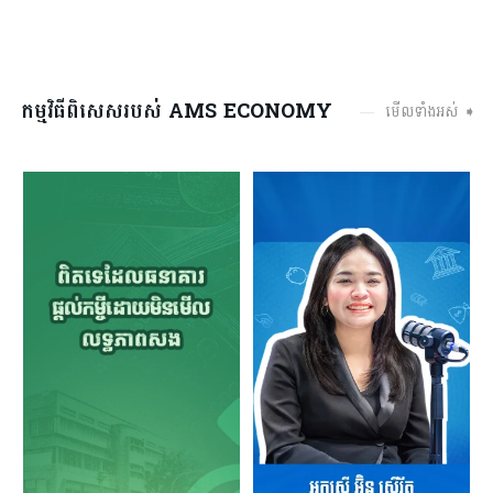
កម្មវិធីពិសេសរបស់ AMS ECONOMY
មើលទាំងអស់ ➧