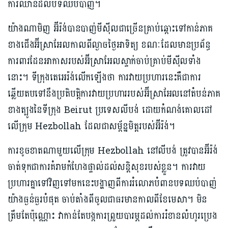
ការឈានដល់បទឈប់បាញ់។
យ៉ាងណាមិញ អ៊ីរ៉ង់​បាន​បាញ់​មីស៊ីល​ជាច្រើន​គ្រាប់​ឆ្ពោះ​ទៅ​កាន់​ភាគ​
ខាងជើង​អ៊ីស្រាអែល​កាលពី​ល្ងាច​ថ្ងៃ​អាទិត្យ ខណៈដែល​មាន​ប្រព័ន្ធ​
ការពារ​ដែនអាកាស​របស់​អ៊ីស្រាអែល​ស្ទាក់​ចាប់​គ្រាប់​មីស៊ីលទាំង
នោះ។ ទីក្រុងតេអេរ៉ង់លើកឡើងថា ការវាយប្រហារនេះគឺជាការ
ឆ្លើយតបទៅនឹងប្រតិបត្តិការវាយប្រហាររបស់អ៊ីស្រាអែលនៅតំបន់ភាគ
ខាងត្បូងនៃទីក្រុង Beirut ប្រទេសលីបង់ ដោយកំណង់គោលដៅ
លើក្រុម Hezbollah ដែលជាសម្ព័ន្នមិត្តរបស់អ៊ីរ៉ង់។
ការខូចខាតណាមួយលើក្រុម Hezbollah នៅលីបង់ ត្រូវបានអ៊ីរ៉ង់
ចាត់ទុកជាការគំរាមកំហែងផ្ទាល់ដល់សន្តិសុខរបស់ខ្លួន។ ការវាយ
ប្រហារគ្នាទៅវិញទៅមកនេះបង្ហាញពីការរំលោភបំពានបទឈប់បាញ់
យ៉ាងធ្ងន់ធ្ងរបំផុត ចាប់តាំងពីចូលជាធរមានកាលពីខែមេសា។ មិន
ត្រឹមតែប៉ុណ្ណោះ វាកាន់តែបង្កការព្រួយបារម្ភដល់ការរំខានលំហូរប្រេង