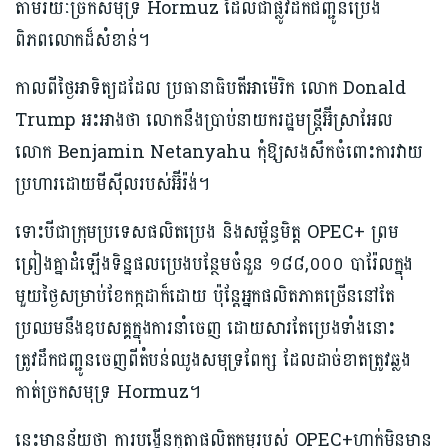
តាមរយៈច្រកសមុទ្រ Hormuz ដែលជាផ្លូវដឹកជញ្ជូនប្រេង
ពិភពលោកដ៏សំខាន់។
កាលពីថ្ងៃអាទិត្យដដែល ប្រធានាធិបតីអាម៉េរិក លោក Donald
Trump អះអាងថា លោកនឹងប្រាប់នាយករដ្ឋមន្ត្រីអ៊ីស្រាអែល
លោក Benjamin Netanyahu កុំឱ្យសងសឹកចំពោះការវាយ
ប្រហារដោយមីស៊ីលរបស់អ៊ីរ៉ង់។
ទោះបីជាក្រុមប្រទេសផលិតប្រេង និងសម្ព័ន្ធមិត្ត OPEC+ ព្រម
ព្រៀងគ្នាដំឡើងទិន្នផលប្រេងបន្ថែមចំនួន ១៨៨,០០០ បារ៉ែលក្នុង
មួយថ្ងៃសម្រាប់ខែកក្កដាក៏ដោយ ប៉ុន្តែអ្នកផលិតភាគច្រើននៅតែ
ប្រឈមនឹងឧបសគ្គក្នុងការនាំចេញ ដោយសារតែប្រេងទាំងនោះ
ត្រូវដឹកជញ្ជូនចេញពីតំបន់ឈូងសមុទ្រពែក្ស ដែលដាច់ខាតត្រូវឆ្លង
កាត់ច្រកសមុទ្រ Hormuz។
នេះមានន័យថា ការបង្កើនកូតាផលិតកម្មរបស់ OPEC+ហាក់មិនមាន