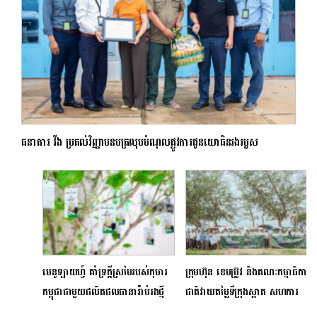
ធនាគារ វីង ប្រគល់វិញ្ញាបនបត្រលុបបំណុលផ្លូវការជូនយោធិនរងរបួស
មេនូឡាយហ្វ៍ គាំទ្រក្តីស្រមៃរបស់កុមារ
ក្រុមហ៊ុន ខេមប្រ៊ូវ និងគណៈកម្មាធិការ
កម្ពុជាជាមួយផលិតផលធានារ៉ាប់រងថ្មី
ជាតិវាយតម្លៃទីក្រុងស្អាត សហការ
“Manulife បរិញ្ញា (Manulife
រៀបចំចលនាសម្អាតធ្នេរក្រោម