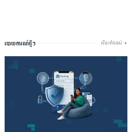
របាយការណ៍ថ្មីៗ
មើលទាំងអស់ ➧