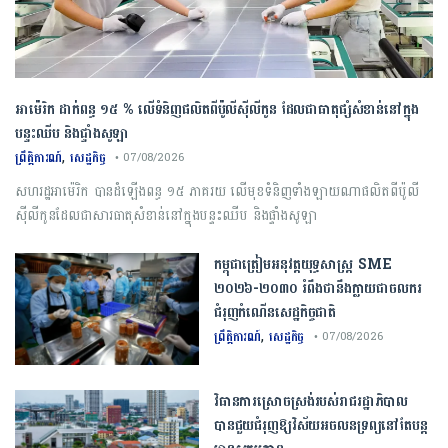
អាម៉េរិក ដាក់ពន្ធ ១៥ % លើទំនិញផលិតពីប៉ូលីស៊ីលីកូន ដែលជាធាតុផ្សំសំខាន់នៅក្នុង
បន្ទះឈីប និងផ្ទាំងសូឡា
,
ព្រឹត្តិការណ៍
សេដ្ឋកិច្ច
• 07/08/2026
សហរដ្ឋអាម៉េរិក បានដំឡើងពន្ធ ១៥ ភាគរយ លើមុខទំនិញទាំងឡាយណាផលិតពីប៉ូលី
ស៊ីលីកូនដែលជាសារធាតុសំខាន់នៅក្នុងបន្ទះឈីប និងផ្ទាំងសូឡា
កម្ពុជា​ត្រៀមអនុវត្ត​យុទ្ធសាស្ត្រ​ ​SME​ ​
២០២៦​-​២០៣០​ រំពឹងថានឹងក្លាយ​ជា​ចលករ​
ជំរុញ​កំណើន​សេដ្ឋកិច្ច​ជាតិ​
,
ព្រឹត្តិការណ៍
សេដ្ឋកិច្ច
• 07/08/2026
វិធានការស្រោចស្រង់របស់រាជរដ្ឋាភិបាល​
បាន​ជួយ​ជំរុញឱ្យវិស័យ​អចលនទ្រព្យនៅតែបន្ត​