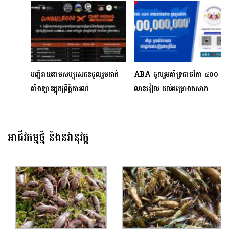
Pak Rinha)”
ប្រធានបទ «កម្ពុជាស្អាត កម្ពុជា
បៃតង» នៅខេត្តព្រះសីហនុ
បញ្ជីរាយនាមសប្បុរសជនចូលរួមដាក់
ABA ចូលរួមគាំទ្រជាថវិកា ៤០០
តាំងឡានក្នុងព្រឹត្តិការណ៍​
លានរៀល ដល់គម្រោងកសាង
Gumball3000 នៅកម្ពុជា​ ដើម្បី
ហេដ្ឋារចនាសម្ព័ន្ធតាមព្រំដែន
ការបរិច្ចាគទៅមន្ទីរពេទ្យកុមារអង្គរ
សៀមរាប
អាជីវកម្មថ្មី និងនវានុវត្ត