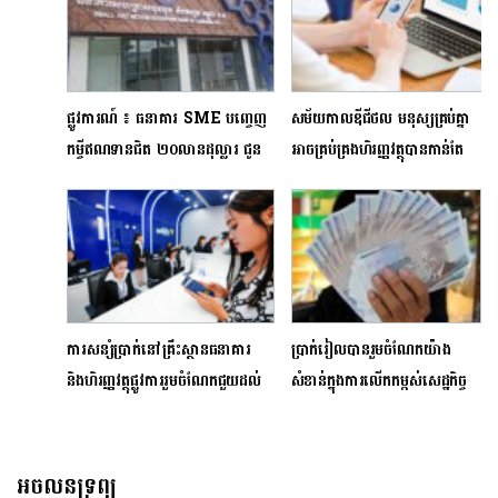
ផ្លូវការណ៍ ៖ ធនាគារ SME បញ្ចេញ
សម័យកាលឌីជីថល មនុស្សគ្រប់គ្នា
កម្ចីឥណទានជិត ២០លានដុល្លារ ជូន
អាចគ្រប់គ្រងហិរញ្ញវត្ថុបាន​កាន់តែ
ដល់សហគ្រាសធុនតូច និងមធ្យមស្ថិត
ប្រសើរជាងមុន
ក្នុងវិស័យទេសចរណ៍
ការសន្សំប្រាក់នៅគ្រឹះស្ថានធនាគារ
ប្រាក់រៀលបានរួមចំណែកយ៉ាង
និងហិរញ្ញវត្ថុផ្លូវការរួមចំណែកជួយដល់
សំខាន់ក្នុងការលើកកម្ពស់សេដ្ឋកិច្ច
ការអភិវឌ្ឍសេដ្ឋកិច្ច-សង្គម
ជាតិ
អចលនទ្រព្យ