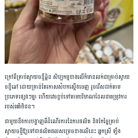
ក្រៅពីគ្រាប់ស្វាយចន្ទីឆ្អិន សិប្បកម្មខាងលើក៏មានលក់ជាគ្រាប់ស្វាយ
ចន្ទីឆៅ ដោយគ្រាន់តែកោសសំបកស្ដើងចេញ រួចរើសដាក់តាម
ប្រភេទផ្សេងៗគ្នា ហើយវេចខ្ចប់ទៅតាមបរិមាណដែលជាតម្រូវការ
របស់អតិថិជន។
ជាមួយនឹងការបង្ហាញពីដំណើរការនៃការផលិត និងកែច្នៃគ្រាប់
ស្វាយចន្ទីឱ្យទៅជាផលិតផលសម្រេចខាងលើនេះ អ្នកស្រី ឡឹង