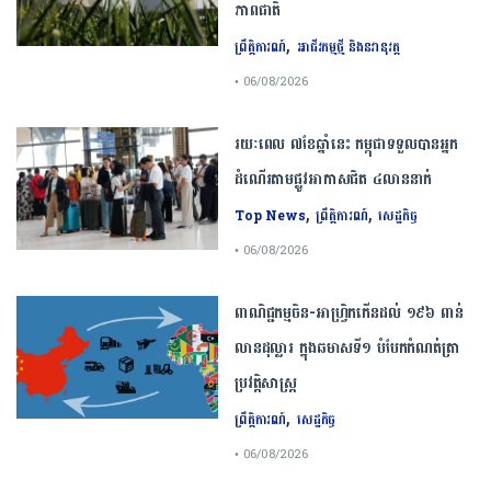
ភាព​ជាតិ​
,
ព្រឹត្តិការណ៍
អាជីវកម្មថ្មី និងនវានុវត្ត
• 06/08/2026
រយៈពេល ៧ខែឆ្នាំនេះ កម្ពុជាទទួលបានអ្នក
ដំណើរតាមផ្លូវអាកាសជិត ៤លាននាក់
,
,
Top News
ព្រឹត្តិការណ៍
សេដ្ឋកិច្ច
• 06/08/2026
ពាណិជ្ជកម្ម​ចិន​-​អាហ្វ្រិក​កើន​ដល់​ ​១៩៦​ ​ពាន់​
លាន​ដុល្លារ​ ក្នុង​ឆមាស​ទី​១​ ​បំបែក​កំណត់ត្រា​
ប្រវត្តិសាស្ត្រ​
,
ព្រឹត្តិការណ៍
សេដ្ឋកិច្ច
• 06/08/2026