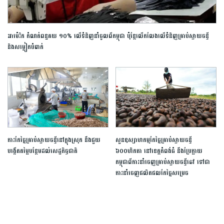
អាម៉េរិក កំណត់ពន្ធគយ ១០% លើទំនិញនាំចូលពីកម្ពុជា ប៉ុន្តែលើកលែងលើទំនិញគ្រាប់ស្វាយចន្ទី
និងសម្លៀកបំពាក់
ការកែច្នៃគ្រាប់ស្វាយចន្ទីនៅក្នុងស្រុក នឹងជួយ
សួនឧស្សាហកម្មកែច្នៃគ្រាប់ស្វាយចន្ទី
បង្កើតតម្លៃបន្ថែមដល់សេដ្ឋកិច្ចជាតិ
៦០០ហិកតា នៅខេត្តកំពង់ធំ នឹងប្រែក្លាយ
កម្ពុជាពីការនាំចេញគ្រាប់ស្វាយចន្ទីឆៅ ទៅជា
ការនាំចេញផលិតផលកែច្នៃសម្រេច