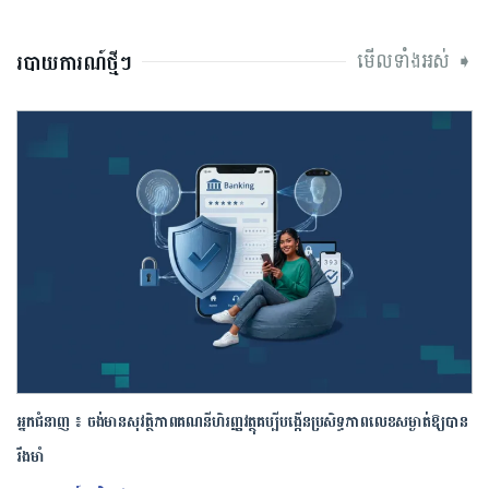
មើលទាំងអស់ ➧
របាយការណ៍ថ្មីៗ
អ្នកជំនាញ ៖ ចង់មានសុវត្ថិភាពគណនីហិរញ្ញវត្ថុគប្បីបង្កើនប្រសិទ្ធភាពលេខសម្ងាត់ឱ្យបាន
រឹងមាំ