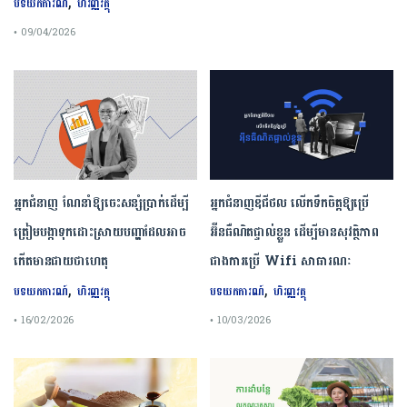
,
បទយកការណ៍
ហិរញ្ញវត្ថុ
• 09/04/2026
អ្នកជំនាញ ណែនាំឱ្យចេះសន្សំប្រាក់ដើម្បី
អ្នកជំនាញឌីជីថល លើកទឹកចិត្តឱ្យប្រើ
ត្រៀមបង្កាទុកដោះស្រាយបញ្ហាដែលអាច
អ៊ីនធឺណិតផ្ទាល់ខ្លួន ដើម្បីមានសុវត្ថិភាព
កើតមានជាយថាហេតុ
ជាងការប្រើ Wifi​ សាធារណៈ
,
,
បទយកការណ៍
ហិរញ្ញវត្ថុ
បទយកការណ៍
ហិរញ្ញវត្ថុ
• 16/02/2026
• 10/03/2026