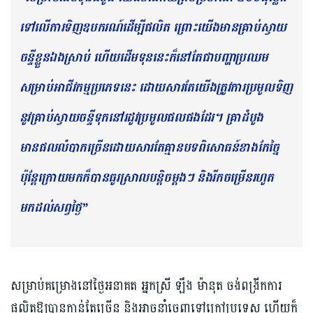
ទៅលើការទិញឧបករណ៍ដើម្បីផលិត ព្រោះយើងមានគ្រាប់ស្វាយ
ចន្ទីខ្លួនឯងស្រាប់ ហើយដើមទុននេះក៏នៅតែជាបញ្ហាប្រឈម
សម្រាប់អាជីវកម្មប្រភេទនេះ ដោយសារតែយើងត្រូវការប្រមូលទិញ
នូវគ្រាប់ស្វាយចន្ទីទុកនៅរដូវប្រមូលផលផងដែរ។ គ្រាដំបូង
មានផលលំបាកច្រើនដោយសារតែគ្មានបទពិសោធន៍ខាងកែច្នៃ
ប៉ុន្តែក្រោយមកក៏បានធូរស្រាលបន្តិចម្ដងៗ និងរីកចម្រើនរហូត
មកដល់សព្វថ្ងៃ”
សម្រាប់គម្រោងនៅថ្ងៃអនាគត អ្នកស្រី ឡឹង ម៉ានុត ចង់ពង្រីកការ
ផលិតឱ្យបានកាន់តែច្រើន និងអាចនាំចេញទៅក្រៅប្រទេស ហើយក៏