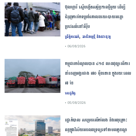
ប៊ុល​ហ្ការី ​ស្នើ​បង្កើត​សម្ព័ន្ធភាព​ថ្មី​មួយ ​ដើម្បី​
ជំរុញ​ការ​កែទម្រង់​គោលនយោបាយ​អន្តោ
ប្រវេសន៍​នៅអឺរ៉ុប​
,
ព្រឹត្តិការណ៍
អាជីវកម្មថ្មី និងនវានុវត្ត
• 06/08/2026
កម្ពុជារកចំណូលបាន ៤១៥ លានដុល្លារពីការ
នាំចេញអង្ករជាង ៧០ ម៉ឺនតោន ក្នុងរយៈពេល
៧ ខែ
សេដ្ឋកិច្ច
• 05/08/2026
រដ្ឋាភិបាល សម្រេច​លើកលែង និងអនុគ្រោះ
ពន្ធក្នុងវិស័យអចលនទ្រព្យ​ទៅតាមលក្ខខណ្ឌ