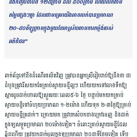
និងកញ្ចប់ចាប់ពី ១២៥ក្រាម ដល់ ៥០០ក្រាម ហើយលក់តាម
តម្លៃផ្សេងៗគ្នា ដែលជាមធ្យមយើងអាចលក់បានប្រមាណ
២០-៥០គីឡូក្រាមក្នុងមួយខែអាស្រ័យតាមការកម្ម៉ង់របស់
អតិថិជន”
ពាក់ព័ន្ធទៅនឹងដំណើរផលិតវិញ ត្រូវបានអ្នកស្រីរៀបរាប់ឱ្យដឹងថា ជា
ដំបូងត្រូវរើសយកតែគ្រាប់ស្វាយចន្ទីល្អៗ ហើយយកទៅលាងទឹកឱ្យ
ស្អាតរួចដាក់ហាលឱ្យស្ងួតរយៈពេល៥-៦ ថ្ងៃ បន្ទាប់មកយកគ្រាប់
ស្វាយចន្ទីទៅចំហុយប្រមាណ ១-២ម៉ោង ហើយទុក ២-៣ថ្ងៃឱ្យគ្រាប់
ស្វាយចន្ទីត្រជាក់។ ក្រោយមក ត្រូវបកសំបកខាងក្រៅចេញ និងដាក់
ក្នុងឡសម្ងួតប្រមាណ ២០ម៉ោងទៀត។ ចំពោះគ្រាប់ស្វាយចន្ទីដែល
ឆ្អិនហើយ ត្រូវយកដាក់ចូលក្នុងឡប្រមាណ ២០នាទីថែមទៀត ទើប