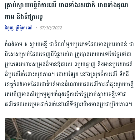
គ្រាប់ស្វាយចន្ទីចំការលើ មានទាំងរសជាតិ មានទាំងគុណ
ភាព និងទីផ្សារល្អ
ជំនួញ
,
ព្រឹត្តិការណ៍
07/10/2022
កំពង់ចាម ៖ ស្វាយចន្ទី ជាដំណាំមួយប្រភេទដែលមានប្រយោជន៍ ជា
ពិសេសគ្រាប់ដែលចេញពីផ្លែរបស់វា ត្រូវបានគេយកទៅកែច្នៃទៅជា
ប្រភេទអាហារសម្រន់ដ៏មានឱជារស ឈ្ងុយឆ្ងាញ់ និងមានប្រយោជន៍
ដ៏ប្រសើរចំពោះសុខភាព។ ដោយឡែក នៅឯស្រុកចំការលើ ទឹកដី
ខេត្តកំពង់ចាមដែលជាតំបន់មានអំណោយផលលើការដាំដុះស្វាយចន្ទី
គេឃើញមានសិប្បកម្មមួយកំពុងធ្វើការកៃច្នៃគ្រាប់ស្វាយចន្ទីទៅជា
ផលិតផលសម្រេចដាក់លក់នៅលើទីផ្សារយ៉ាងមានប្រជាប្រិយភាព។