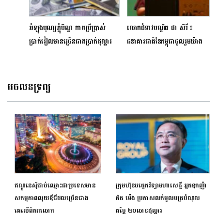
អំឡុងបុណ្យភ្ជុំបិណ្ឌ ការប្រើប្រាស់
លោកជំទាវបណ្ឌិត ជា សិរី ៖
ប្រាក់រៀលមានច្រើនជាងប្រាក់ដុល្លារ
ធនាគារជាតិនៃកម្ពុជាចូលរួមយ៉ាង
សកម្មក្នុងការជំរុញហិរញ្ញវត្ថុប្រកប
ដោយចីរភាព
អចលនទ្រព្យ
ឥណ្ឌូនេស៊ីជាប់ឈ្មោះជាប្រទេសមាន
ក្រុមហ៊ុនបច្ចេកវិទ្យាមហាសេដ្ឋី អ្នកឧកញ៉ា
សកម្មភាពលុយឌីជីថលច្រើនជាង
គិត ម៉េង ប្រកាសលក់មូលបត្របំណុល
គេលើពិភពលោក
តម្លៃ ២០លានដុល្លារ