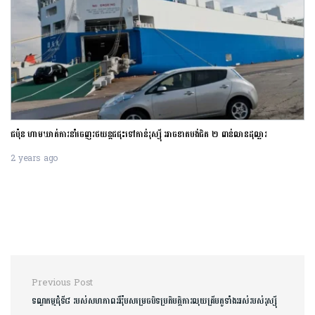
ជប៉ុន ហាមឃាត់ការនាំចេញរថយន្តជជុះទៅកាន់រុស្ស៊ី អាចខាតបង់ជិត ២ ពាន់លានដុល្លារ
2 years ago
Post navigation
Previous Post
ទណ្ឌកម្មជុំទី៨ របស់សហភាពអឺរ៉ុបសម្រេចបិទប្រតិបត្តិការលុយគ្រីបតូទាំងអស់របស់រុស្ស៊ី