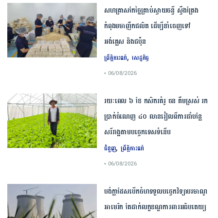
សហគ្រាសកែច្នៃគ្រាប់ស្វាយចន្ទី ស្ទឹងត្រែង
កំពុងមមាញឹកផលិត ដើម្បីនាំចេញទៅ
អង់គ្លេស និងជប៉ុន
,
ព្រឹត្តិការណ៍
សេដ្ឋកិច្ច
• 06/08/2026
រយៈពេល ៦ ខែ កសិករគំរូ ចន គឹមស្រស់ រក
ប្រាក់ចំណេញ ៤០ លានរៀលពីការដាំបន្លែ
សរីរាង្គតាមបច្ចេកទេសទំនើប
,
ជំនួញ
ព្រឹត្តិការណ៍
• 06/08/2026
បង់ក្លាដែស​បើកចំហ​ទទួល​បច្ចេកវិទ្យា​បរមាណូ​
អាមេរិក​ តែ​ដាក់​លក្ខខណ្ឌ​ការពារ​អធិបតេយ្យ