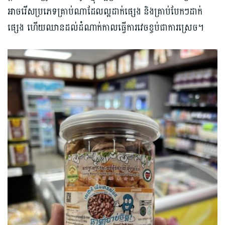
អាចរើសប្រភេទគ្រាប់ណាដែលល្អដាក់ផ្សេង និងគ្រាប់បែកៗដាក់
ផ្សេង ហើយឈានដល់ដំណាក់កាលធ្វើការវេចខ្ចប់ជាការស្រេច។