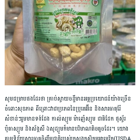
សូមជម្រាបផងដែរថា គ្រាប់ស្វាយចន្ទីមានអត្ថប្រយោជន៍យ៉ាងច្រើន
ចំពោះសុខភាព ពីព្រោះវាជាប្រភពនៃប្រូតេអ៊ីន និងសារធាតុរ៉ែ
សំខាន់ៗរួមមានទង់ដែង កាល់ស្យូម ម៉ាញ៉េស្យូម ជាតិដែក ផូស្វ័រ
ប៉ូតាស្យូម និងស័ង្កសី ឯសូដ្យូមក៏មានបរិមាណតិចតួចដែរ។ យោង
តាមទិន្ន័យសារធាតុចិញ្ចឹមជាតិរបស់ក្រសួងកសិកម្មអាមេរិក(USDA