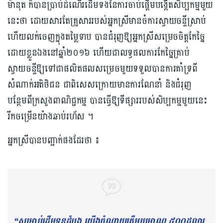
ម៉ានុត ក៏បានប្រាប់ដំណើរដើមទងនៃការចាប់ផ្ដើមបង្កើតសិប្បកម្មមួយ
នេះថា ដោយសារតែគ្រួសាររបស់អ្នកស្រីមានចំការស្វាយចន្ទីស្រាប់
ហើយលក់ចេញក្នុងតម្លៃទាប បានជំរុញឱ្យអ្នកស្រីសម្រេចចិត្តកែច្នៃ
ដោយខ្លួនឯងនៅឆ្នាំ២០១៦ ហើយជាលទ្ធផលការកែច្នៃគ្រាប់
ស្វាយចន្ទីឱ្យទៅជាផលិតផលសម្រេចមួយទទួលបានការគាំទ្រពី
សំណាក់អតិថិជន ជាពិសេសក្រោយមានការណែនាំ និងជំរុញ
បន្ថែមពីក្រសួងពាណិជ្ជកម្ម បានធ្វើឱ្យទីផ្សាររបស់សិប្បកម្មមួយនេះ
រីកចម្រើនយ៉ាងឆាប់រហ័ស ។
អ្នកស្រីបានបញ្ជាក់ផងដែរថា ៖
“សម្រាប់ដើមទុនដំបូង យើងចំណាយត្រឹមប្រមាណ ៥០០ដុល្លារ