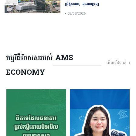
,
ព្រឹត្តិការណ៍
អចលនទ្រព្យ
• 05/08/2026
កម្មវិធីពិសេសរបស់ AMS
មើលទាំងអស់ ➧
ECONOMY