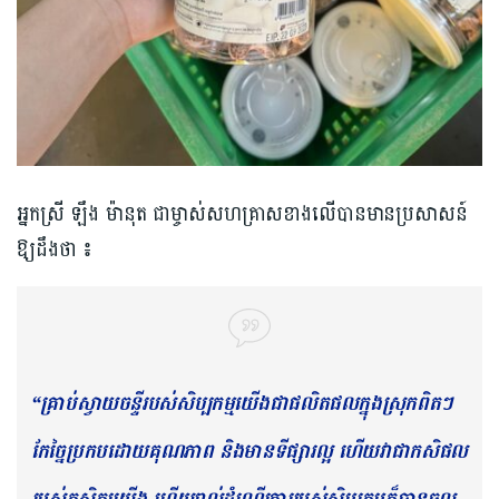
អ្នកស្រី ឡឹង ម៉ានុត ជាម្ចាស់សហគ្រាសខាងលើបានមានប្រសាសន៍
ឱ្យដឹងថា​ ៖
“គ្រាប់ស្វាយចន្ទីរបស់សិប្បកម្មយើងជាផលិតផលក្នុងស្រុកពិតៗ
កែច្នៃប្រកបដោយគុណភាព និងមានទីផ្សារល្អ ហើយវាជាកសិផល