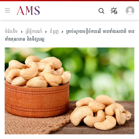
ព្រឹត្តិការណ៍
ជំនួញ
គ្រាប់ស្វាយចន្ទីចំការលើ មានទាំងរសជាតិ មាន
ទាំងគុណភាព និងទីផ្សារល្អ