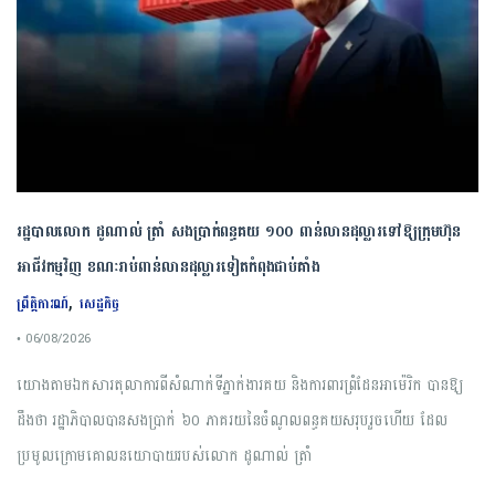
រដ្ឋបាលលោក ដូណាល់ ត្រាំ សងប្រាក់ពន្ធគយ ១០០ ពាន់លានដុល្លារទៅឱ្យក្រុមហ៊ុន
អាជីវកម្មវិញ ខណៈរាប់ពាន់លានដុល្លារទៀតកំពុងជាប់គាំង
,
ព្រឹត្តិការណ៍
សេដ្ឋកិច្ច
• 06/08/2026
យោងតាមឯកសារតុលាការពីសំណាក់ទីភ្នាក់ងារគយ និងការពារព្រំដែនអាម៉េរិក បានឱ្យ
ដឹងថា រដ្ឋាភិបាលបានសងប្រាក់ ៦០ ភាគរយនៃចំណូលពន្ធគយសរុបរួចហើយ ដែល
ប្រមូលក្រោមគោលនយោបាយរបស់លោក ដូណាល់ ត្រាំ