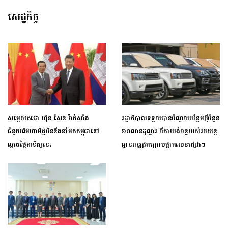
សេដ្ឋកិច្ច
សម្ដេចតេជោ ហ៊ុន សែន វ៉ាក់សាំង
រដ្ឋាភិបាលទទួលបានចំណូលបន្ថែមថ្មីចំនួន
ជំនួយពីមហាមិត្តចិននឹងនាំមកកម្ពុជានៅ
៦០លានដុល្លារ ពីការបង់ពន្ធរបស់រថយន្ត
ល្ងាចថ្ងៃអាទិត្យនេះ
គ្មានពន្ធជ្រកក្រោមផ្លាកលេខផ្សេងៗ