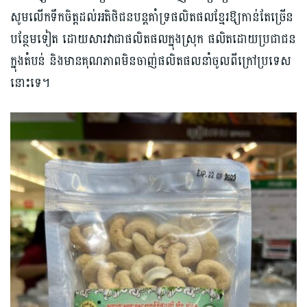
សូមលើកទឹកចិត្តដល់អតិថិជនបន្តគាំទ្រផលិតផលខ្មែរឱ្យកាន់តែច្រើន
បន្ថែមទៀត ដោយសារវាជាផលិតផលក្នុងស្រុក ផលិតដោយប្រជាជន
ក្នុងតំបន់ និងមានគុណភាពមិនចាញ់ផលិតផលនាំចូលពីក្រៅប្រទេស
នោះទេ។