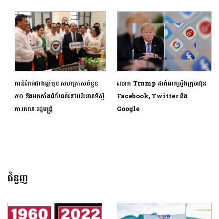
កាន់តែធំជាងឆ្នាំមុន សហគ្រាសចំនួន
លោក Trump ដាក់ពាក្យប្តឹងក្រុមហ៊ុន
៥០ និងមកតាំងពិព័រណ៍នៅបរិវេណទីស្ដី
Facebook, Twitter និង
ការគណៈរដ្ឋមន្ត្រី
Google
ជំនួញ