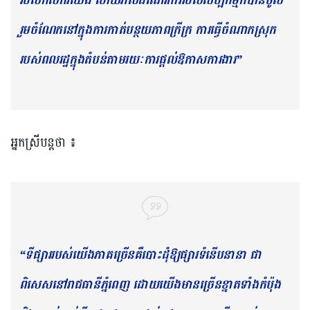
របស់កសិករយើង ហើយរាល់ដំណើរការរបស់សិប្បកម្មក៏បានចូល
រួមចំណែកនៅក្នុងការកាត់បន្ថយភាពក្រីក្រ ការធ្វើចំណាកស្រុក
របស់ពលរដ្ឋក្នុងតំបន់តាមរយៈការផ្ដល់ឱកាសការងារ”
អ្នកស្រីបន្តថា ៖
“ទីផ្សាររបស់យើងភាគច្រើនគឺបោះដុំឱ្យផ្សារទំនើបនានា ជា
ពិសេសនៅរាជធានីភ្នំពេញ ដោយយើងមានច្រើនខ្នាតទាំងកំប៉ុង