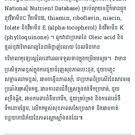
National Nutrient Database) គ្រាប់ស្វាយចន្ទីក៏មានផ្ទុក
នូវវីតាមីនC វីតាមីនB, thiamin, riboflavin, niacin,
folate និងវីតាមីន E (alpha-tocopherol) និងវីតាមីន K
(phylloquinone) ។ ពួកវាជាប្រភពនៃ Oleic acid និង
ផ្តល់នូវបរិមាណល្អនៃជាតិខ្លាញ់រលាយ ដែលមិនមាន
បរិមាណកូឡេស្តេរ៉ុលនៅពេលទទួលទានក្នុងកម្រិតមធ្យម។
វាមាន
ប្រសិទ្ធភាពខ្ពស់ក្នុងការជួយជំរុញសុខភាពបេះដូង, ជួយបញ្ចុះ
សម្ពាធឈាមខ្ពស់, អាចបង្កើនភាពស៊ាំ, ជាប្រភពដ៏ប្រសើរនៃសារធាតុ
ប្រឆាំងអុកស៊ីតកម្ម, អាចការពារជំងឺគ្រួសក្នុងថង់ទឹកប្រមាត់, ជួយ
ពង្រឹងឆ្អឹង, អាចការពារជំងឺមហារីក, ជួយគ្រប់គ្រង និងការពារជំងឺ
ទឹកនោមផ្អែម, លើកកម្ពស់សុខភាពសសៃប្រសាទ និងអាចកាត់
បន្ថយហានិភ័យនៃភាពស្លេកស្លាំងផងដែរ៕