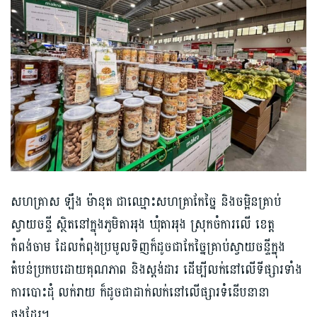
សហគ្រាស ឡឹង ម៉ានុត ជាឈ្មោះសហគ្រាកែច្នៃ និងចម្អិនគ្រាប់
ស្វាយចន្ទី ស្ថិតនៅក្នុងភូមិតាអុង ឃុំតាអុង ស្រុកចំការលើ ខេត្ត
កំពង់ចាម ដែលកំពុងប្រមូលទិញក៏ដូចជាកែច្នៃគ្រាប់ស្វាយចន្ទីក្នុង
តំបន់ប្រកបដោយគុណភាព និងស្តង់ដារ ដើម្បីលក់នៅលើទីផ្សារទាំង
ការបោះដុំ លក់រាយ ក៏ដូចជាដាក់លក់នៅលើផ្សារទំនើបនានា
ផងដែរ។