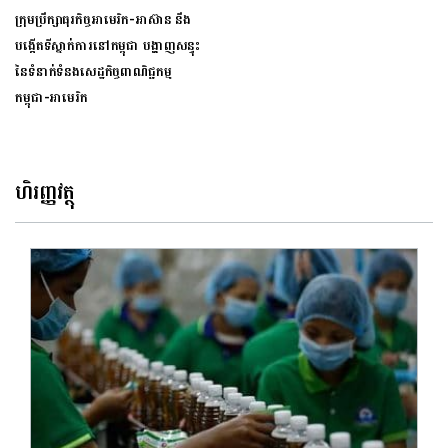
ក្រុមប្រឹក្សាធុរកិច្ចអាមេរិក-អាស៊ាន នឹង
បង្កើតទីស្នាក់ការនៅកម្ពុជា បង្ហាញសន្ទុះ
នៃទំនាក់ទំនងសេដ្ឋកិច្ចពាណិជ្ជកម្ម
កម្ពុជា-អាមេរិក
ហិរញ្ញវត្ថុ