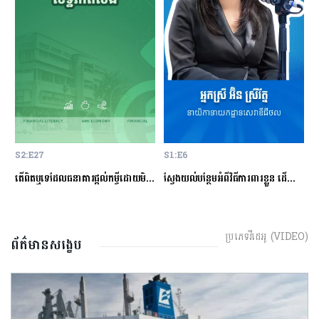
S2:E27
S1:E6
S
ម្ចីជាមួយធនាគារ
តើពិតឬទេដែលធនាគារផ្ដល់កម្ចីដោយមិនសិក្សាលើលទ្ធភាពសងត្រឡប់?
ស្វែងយល់បន្ថែមអំពីវិធីការពារខ្លួន ដើម្បីជៀសវាងពីការឆបោកតាមបច្ចេកវិទ្យាហិរញ្ញវត្ថុ!
ត
ប្រភេទវីដេអូ (VIDEO)
ព័ត៌មានសង្ខេប