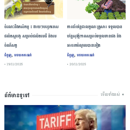
ចំណេះដឹងកសិកម្ម ៖ ងាយៗបច្ចេកទេស
ការដាំបន្លែជាលក្ខណៈគ្រួសារ ទទួលបាន
ផលិតស្កររងូ សម្រាប់ផលិតមេជី និងមេ
បន្លែសុវត្ថិភាពសម្រាប់ទទួលទានផង និង
ចំណីសត្វ
អាចរកចំណូលបានទៀត
,
,
ជំនួញ
បទយកការណ៍
ជំនួញ
បទយកការណ៍
• 19/11/2025
• 20/11/2025
ព័ត៌មានទូទៅ
មើលទាំងអស់ ➧