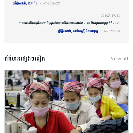
ព្រឹត្តិការណ៍, សេដ្ឋកិច្ច
07/10/2022
Next Post
សង្វាក់ផលិតកម្មដែលប្រើប្រាស់បន្ទះឈីបបន្តរងផលប៉ះពាល់ និងបាត់បងប្រាក់ចំណូល
ព្រឹត្តិការណ៍, អាជីវកម្មថ្មី និងនវានុវត្ត
10/10/2022
ព័ត៌មានផ្សេងៗទៀត
View all