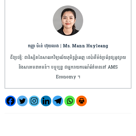
កញ្ញា ម៉ាន់ ហ៊ុយលាង | Ms. Mann Huyleang
ជីវប្រវត្តិ: ជានិស្សិតនៃសាលកវិទ្យាល័យភូមិន្ទភ្នំពេញ ដេប៉ាតឺម៉ង់ប្រព័ន្ធផ្សព្វផ្សាយ
និងសារគមនាគមន៍។ បច្ចុប្បន្ន ជាអ្នករាយការណ៍ព័ត៌មាននៅ AMS
Economy ។