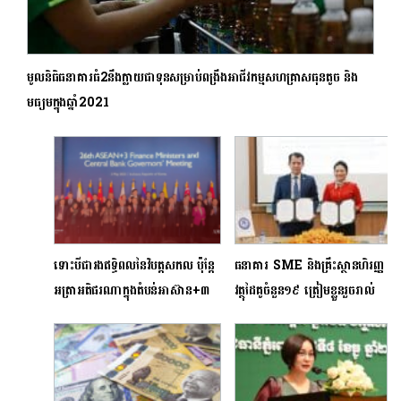
មូលនិធិធនាគារធំ2នឹងក្លាយជាទុនសម្រាប់ពង្រឹងអាជីវកម្មសហគ្រាសធុនតូច និង
មធ្យមក្នុងឆ្នាំ2021
ទោះបីជារងឥទ្ធិពលនៃវិបត្តសកល ប៉ុន្តែ
ធនាគារ SME និងគ្រឹះស្ថានហិរញ្ញ
អត្រាអតិផរណាក្នុងតំបន់អាស៊ាន+៣
វត្ថុដៃគូចំនួន១៩ ត្រៀមខ្លួនរួចរាល់
ត្រូវបានគ្រប់គ្រងយ៉ាងល្អ
ដើម្បីទទួលសំណើសុំឥណទានពីវិស័យ
ទេសចរណ៍ក្រោមថវិកាសរុបចំនួន
១៥០ លានដុល្លារ