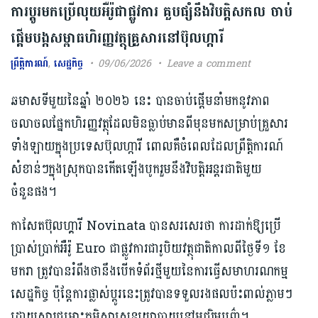
ការប្តូរមកប្រើលុយអឺរ៉ូជាផ្លូវការ គួបផ្សំនឹងវិបត្តិសកល ចាប់
ផ្តើមបង្កសម្ពាធហិរញ្ញវត្ថុគ្រួសារនៅប៊ុលហ្ការី
ព្រឹត្តិការណ៍
,
សេដ្ឋកិច្ច
09/06/2026
Leave a comment
ឆមាសទីមួយនៃឆ្នាំ ២០២៦ នេះ បានចាប់ផ្តើមនាំមកនូវភាព
ចលាចលផ្នែកហិរញ្ញវត្ថុដែលមិនធ្លាប់មានពីមុនមកសម្រាប់គ្រួសារ
ទាំងឡាយក្នុងប្រទេសប៊ុលហ្ការី ពោលគឺចំពេលដែលព្រឹត្តិការណ៍
សំខាន់ៗក្នុងស្រុកបានកើតឡើងបូករួមនឹងវិបត្តិអន្តរជាតិមួយ
ចំនួនផង។
កាសែតប៊ុលហ្គារី Novinata បានសរសេរថា ការដាក់ឱ្យប្រើ
ប្រាស់ប្រាក់អឺរ៉ូ Euro ជាផ្លូវការជារូបិយវត្ថុជាតិកាលពីថ្ងៃទី១ ខែ
មករា ត្រូវបានរំពឹងថានឹងបើកទំព័រថ្មីមួយនៃការធ្វើសមាហរណកម្ម
សេដ្ឋកិច្ច ប៉ុន្តែការផ្លាស់ប្តូរនេះត្រូវបានទទួលរងផលប៉ះពាល់ភ្លាមៗ
ដោយសារជម្លោះភូមិសាស្ត្រនយោបាយនៅមជ្ឈិមបូព៌ា។