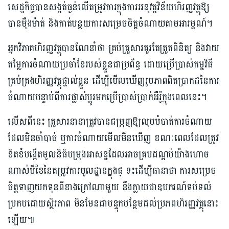
សេដ្ឋកិច្ចបានសង្កត់ធ្ងន់លើតម្រូវការក្នុងការអនុវត្តវិន័យហិរញ្ញវត្ថុឱ្យ
បានម៉ឺងម៉ាត់ និងកាត់បន្ថយការសម្រេចចិត្តចំណាយតាមអារម្មណ៍។
អ្នកវិភាគហិរញ្ញវត្ថុបានណែនាំថា គ្រប់គ្រួសារគួរតែត្រួតពិនិត្យ និងវាយ
តម្លៃការចំណាយប្រចាំខែរបស់ខ្លួនជាប្រព័ន្ធ ដោយប្រើប្រាស់កម្មវិធី
គ្រប់គ្រងហិរញ្ញវត្ថុផ្ទាល់ខ្លួន ដើម្បីមើលឃើញរូបភាពពិតប្រាកដនៃការ
ចំណាយបន្ទាប់ពីការផ្លាស់ប្តូរមកប្រើប្រាស់ប្រាក់អឺរ៉ូក្នុងពេលនេះ។
លើសពីនេះ គ្រួសារនានាត្រូវបានជម្រុញឱ្យលុបបំបាត់ការចំណាយ
ដែលមិនចាំបាច់ ឬការចំណាយមើលមិនឃើញ ខណៈពេលដែលត្រូវ
ខិតខំបង្កើតមូលនិធិបម្រុងអាសន្នដែលអាចគ្របដណ្តប់យ៉ាងហោច
ណាស់បីខែនៃតម្រូវការមូលដ្ឋានក្នុងផ្ ទះដើម្បីធានាថា ការសម្រេច
ចិត្តទាញយកទុនពីខាងក្រៅណាមួយ នឹងក្លាយជាឧបករណ៍ទប់ទល់
ប្រកបដោយស្ថិរភាព មិនមែនជាបន្ទុកបន្ថែមដល់ប្រភពហិរញ្ញវត្ថុនោះ
ឡើយ៕