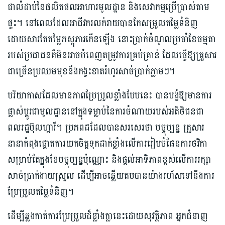
ជាលំដាប់នៃផលិតផលអាហារមូលដ្ឋាន និងសេវាកម្មប្រើប្រាស់តាម
ផ្ទះ។ នៅពេលដែលអាជីវករលក់រាយបានកែសម្រួលតម្លៃទំនិញ
ដោយសារតែតម្លៃភស្តុភារកើនឡើង នោះប្រាក់ចំណូលប្រចាំខែធម្មតា
របស់ប្រជាជនគឺមិនអាចបំពេញតម្រូវការគ្រប់គ្រាន់ ដែលធ្វើឱ្យគ្រួសារ
ជាច្រើនប្រឈមមុខនឹងកង្វះខាតរំហូរសាច់ប្រាក់ភ្លាមៗ។
បរិយាកាសដែលមានភាពប្រែប្រួលខ្លាំងបែបនេះ បានបង្ខំឱ្យមានការ
ផ្លាស់ប្តូរជាមូលដ្ឋាននៅក្នុងទម្លាប់នៃការចំណាយរបស់អតិថិជនជា
ពលរដ្ឋប៊ុលហ្ការី។ ប្រភពដដែលបានសរសេរថា បច្ចុប្បន្ន គ្រួសារ
នានាកំពុងផ្តោតការយកចិត្តទុកដាក់ខ្លាំងលើការរៀបចំផែនការថវិកា
សម្រាប់តែក្នុងខែបច្ចុប្បន្នប៉ុណ្ណោះ និងផ្តល់អាទិភាពខ្ពស់លើការរក្សា
សាច់ប្រាក់ងាយស្រួល ដើម្បីអាចឆ្លើយតបបានយ៉ាងរហ័សទៅនឹងការ
ប្រែប្រួលតម្លៃទំនិញ។
ដើម្បីឆ្លងកាត់ការប្រែប្រួលដ៏ខ្លាំងក្លានេះដោយសុវត្ថិភាព អ្នកជំនាញ