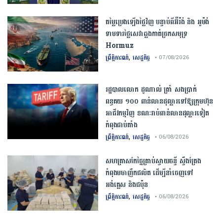
តម្លៃប្រេងឡើងថ្លៃវិញ បន្ទាប់ពីអ៊ីរ៉ង់ និង អូម៉ង់
ទាមទារថ្លៃសេវាឆ្លងកាត់ច្រកសមុទ្រ
Hormuz
,
ព្រឹត្តិការណ៍
សេដ្ឋកិច្ច
• 07/08/2026
រដ្ឋបាលលោក ដូណាល់ ត្រាំ សងប្រាក់
ពន្ធគយ ១០០ ពាន់លានដុល្លារទៅឱ្យក្រុមហ៊ុន
អាជីវកម្មវិញ ខណៈរាប់ពាន់លានដុល្លារទៀត
កំពុងជាប់គាំង
,
ព្រឹត្តិការណ៍
សេដ្ឋកិច្ច
• 06/08/2026
សហគ្រាសកែច្នៃគ្រាប់ស្វាយចន្ទី ស្ទឹងត្រែង
កំពុងមមាញឹកផលិត ដើម្បីនាំចេញទៅ
អង់គ្លេស និងជប៉ុន
,
ព្រឹត្តិការណ៍
សេដ្ឋកិច្ច
• 06/08/2026