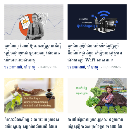
អ្នកជំនាញ ណែនាំឱ្យចេះសន្សំប្រាក់ដើម្បី
អ្នកជំនាញឌីជីថល លើកទឹកចិត្តឱ្យប្រើ
ត្រៀមបង្កាទុកដោះស្រាយបញ្ហាដែលអាច
អ៊ីនធឺណិតផ្ទាល់ខ្លួន ដើម្បីមានសុវត្ថិភាព
កើតមានជាយថាហេតុ
ជាងការប្រើ Wifi​ សាធារណៈ
,
,
បទយកការណ៍
ហិរញ្ញវត្ថុ
បទយកការណ៍
ហិរញ្ញវត្ថុ
• 16/02/2026
• 10/03/2026
ចំណេះដឹងកសិកម្ម ៖ ងាយៗបច្ចេកទេស
ការដាំបន្លែជាលក្ខណៈគ្រួសារ ទទួលបាន
ផលិតស្កររងូ សម្រាប់ផលិតមេជី និងមេ
បន្លែសុវត្ថិភាពសម្រាប់ទទួលទានផង និង