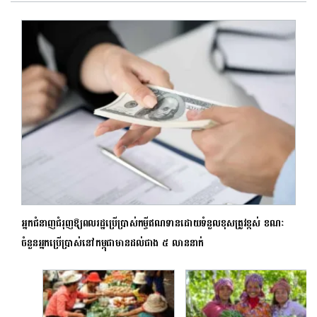
អ្នកជំនាញជំរុញឱ្យពលរដ្ឋប្រើប្រាស់កម្ចីឥណទានដោយទំនួលខុសត្រូវខ្ពស់ ខណៈ
ចំនួនអ្នកប្រើប្រាស់នៅកម្ពុជាមានដល់ជាង ៥ លាននាក់