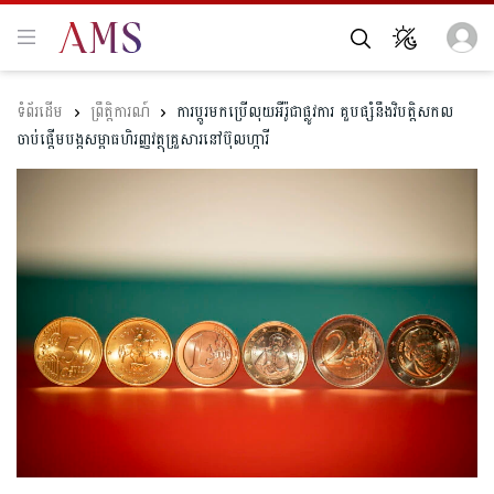
ព្រឹត្តិការណ៍
ការប្តូរមកប្រើលុយអឺរ៉ូជាផ្លូវការ គួបផ្សំនឹងវិបត្តិសកល
ចាប់ផ្តើមបង្កសម្ពាធហិរញ្ញវត្ថុគ្រួសារនៅប៊ុលហ្ការី