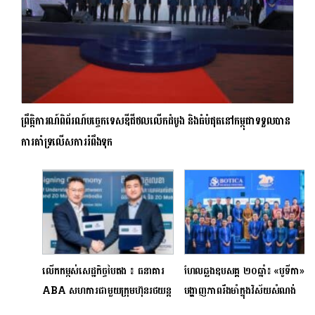
ព្រឹត្តិការណ៍ពិព័រណ៍បច្ចេកទេសឌីជីថលលើកដំបូង និងធំបំផុតនៅកម្ពុជាទទួលបាន
ការគាំទ្រលើសការរំពឹងទុក
លើកកម្ពស់សេដ្ឋកិច្ចបៃតង ៖ ធនាគារ
ហែលឆ្លងឧបសគ្គ ២០ឆ្នាំ៖ «បូទីកា»
ABA សហការជាមួយក្រុមហ៊ុនរថយន្ត
បង្ហាញភាពរឹងមាំក្នុងវិស័យសំណង់
អគ្គិសនី ZO Motors
និងប្តេជ្ញាចិត្តពង្រឹងសមត្ថភាពផលិត