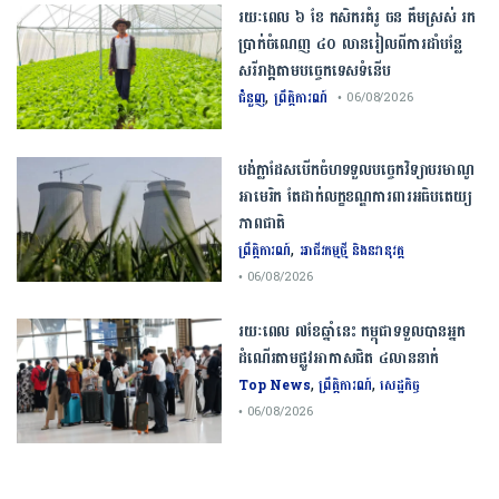
រយៈពេល ៦ ខែ កសិករគំរូ ចន គឹមស្រស់ រក
ប្រាក់ចំណេញ ៤០ លានរៀលពីការដាំបន្លែ
សរីរាង្គតាមបច្ចេកទេសទំនើប
,
ជំនួញ
ព្រឹត្តិការណ៍
• 06/08/2026
បង់ក្លាដែស​បើកចំហ​ទទួល​បច្ចេកវិទ្យា​បរមាណូ​
អាមេរិក​ តែ​ដាក់​លក្ខខណ្ឌ​ការពារ​អធិបតេយ្យ
ភាព​ជាតិ​
,
ព្រឹត្តិការណ៍
អាជីវកម្មថ្មី និងនវានុវត្ត
• 06/08/2026
រយៈពេល ៧ខែឆ្នាំនេះ កម្ពុជាទទួលបានអ្នក
ដំណើរតាមផ្លូវអាកាសជិត ៤លាននាក់
,
,
Top News
ព្រឹត្តិការណ៍
សេដ្ឋកិច្ច
• 06/08/2026