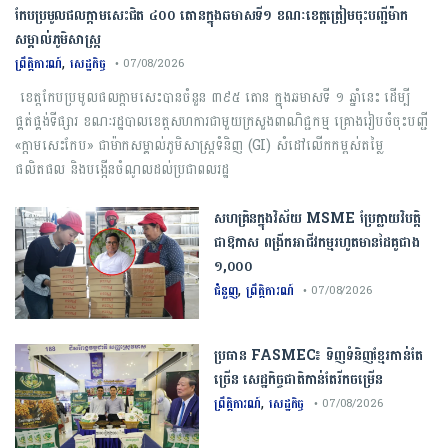
កែប​ប្រមូល​ផល​ក្តាម​សេះ​ជិត​ ​៤០០ ​តោន​ក្នុង​ឆមាស​ទី​១​ ​ខណៈ​ខេត្ត​ត្រៀម​ចុះបញ្ជី​ម៉ាក​
សម្គាល់​ភូមិសាស្ត្រ​
,
ព្រឹត្តិការណ៍
សេដ្ឋកិច្ច
• 07/08/2026
​ ខេត្ត​កែប​ប្រមូល​ផល​ក្តាម​សេះ​បាន​ចំនួន​ ​៣៩៥​ តោន​ ​ក្នុង​ឆមាស​ទី​ ១​ ​ឆ្នាំ​នេះ​ ​ដើម្បី​
ផ្គត់ផ្គង់​ទីផ្សារ ​ខណៈ​រដ្ឋបាល​ខេត្ត​សហការ​ជាមួយ​ក្រសួង​ពាណិជ្ជកម្ម​ ​គ្រោង​រៀបចំ​ចុះបញ្ជី​ ​
«​ក្តាម​សេះ​កែប​» ​ជា​ម៉ាក​សម្គាល់​ភូមិសាស្ត្រ​ទំនិញ​ (​GI​) ​សំដៅ​លើកកម្ពស់​តម្លៃ​
ផលិតផល​ និង​បង្កើន​ចំណូល​ដល់​ប្រជាពលរដ្ឋ
សហគ្រិនក្នុងវិស័យ MSME ប្រែក្លាយវិបត្តិ
ជាឱកាស ពង្រីកអាជីវកម្មរហូតមានដៃគូជាង
១,០០០
,
ជំនួញ
ព្រឹត្តិការណ៍
• 07/08/2026
ប្រធាន​​ ​FASMEC​៖​ ​ទិញ​ទំនិញ​ខ្មែរ​កាន់តែ​
ច្រើន​ ​សេដ្ឋកិច្ច​ជាតិ​កាន់តែ​រីកចម្រើន​
,
ព្រឹត្តិការណ៍
សេដ្ឋកិច្ច
• 07/08/2026