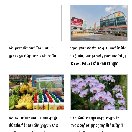
សិប្បកម្មផលិតផ្អកកំពឹសលក្ខណៈ
ក្រុមហ៊ុនផ្សារទំនើប Big C របស់ថៃរំពឹង
គ្រួសារតូច ប៉ុន្តែមានការគាំទ្រច្រើន​
បង្កើនចំណូលក្រោយទិញយកហាងទំនិញ
Kiwi Mart ទាំងអស់នៅកម្ពុជា
កសិករអាចងាកមកពិចារណាប្រើថ្នាំ
បុរសជនជាតិឥណ្ឌូនេស៊ីម្នាក់ប្រើជីវិត
បំប៉នដំណាំដែលផលិតក្នុងស្រុក មាន
ជាង២០ឆ្នាំសង្គ្រោះពូជផ្គាអ័រគីដេព្រៃដ៏