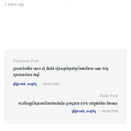
2 years ago
Post navigation
Previous Post
ប្រធានាធិបតីចិន លោក ស៊ី ជីនពីង ធ្វើទស្សនកិច្ចនៅកូរ៉េខាងជើងរយៈពេល​ ២ថ្ងៃ
ក្រោយអាក់ខាន ៧ឆ្នាំ
ព្រឹត្តិការណ៍, សេដ្ឋកិច្ច
08/06/2026
Next Post
ការនាំចេញរ៉ែកម្ររបស់ចិនទៅកាន់ជប៉ុន ធ្លាក់ចុះជាង ៨០% នៅក្នុងខែមីនា និងមេសា
ព្រឹត្តិការណ៍, សេដ្ឋកិច្ច
09/06/2026