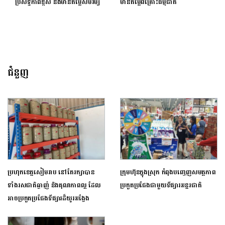
ប្រសិទ្ធភាពខ្ពស់ និងមានតម្លៃសមរម្យ
មានតម្លៃពីគ្រោះធម្មជាតិ
ជំនួញ
ប្រហុកខេត្តសៀមរាប នៅតែរក្សាបាន
ក្រុមហ៊ុនក្នុងស្រុក កំពុងបញ្ចេញសមត្ថភាព
ទាំងរសជាតិឆ្ងាញ់ និងគុណភាពល្អ ដែល
ប្រកួតប្រជែងជាមួយទីផ្សារអន្តរជាតិ
អាចប្រកួតប្រជែងទីផ្សារដ៏យូរអង្វែង