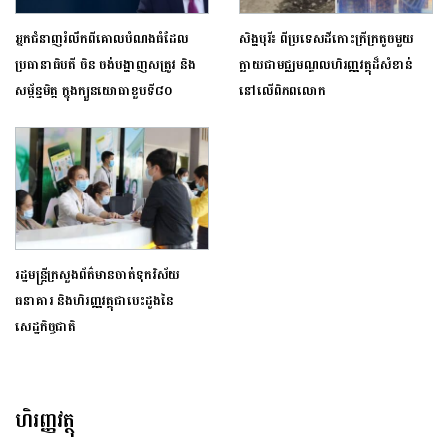
អ្នកជំនាញរំលឹកពីគោលបំណងធំដែល
សិង្ហបុរី​៖ ​ពី​ប្រទេស​ដី​កោះ​ក្រីក្រ​តូច​មួយ​
ប្រធានាធិបតី ចិន ចង់បង្ហាញសត្រូវ និង
ក្លាយជា​មជ្ឈមណ្ឌល​ហិរញ្ញវត្ថុ​ដ៏​សំខាន់​
សម្ព័ន្ធមិត្ត ក្នុងក្បួនយោធាខួបទី៨០
នៅលើ​ពិភពលោក​
រដ្ឋមន្ដ្រីក្រសួងព័ត៌មានចាត់ទុកវិស័យ
ធនាគារ និងហិរញ្ញវត្ថុជាបេះដូងនៃ
សេដ្ឋកិច្ចជាតិ
ហិរញ្ញវត្ថុ