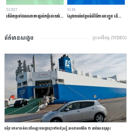
S2:E27
S1:E6
S
ម្ចីជាមួយធនាគារ
តើពិតឬទេដែលធនាគារផ្ដល់កម្ចីដោយមិនសិក្សាលើលទ្ធភាពសងត្រឡប់?
ស្វែងយល់បន្ថែមអំពីវិធីការពារខ្លួន ដើម្បីជៀសវាងពីការឆបោកតាមបច្ចេកវិទ្យាហិរញ្ញវត្ថុ!
ត
ព័ត៌មានសង្ខេប
ប្រភេទវីដេអូ (VIDEO)
ជប៉ុន ហាមឃាត់ការនាំចេញរថយន្តជជុះទៅកាន់រុស្ស៊ី អាចខាតបង់ជិត ២ ពាន់លានដុល្លារ