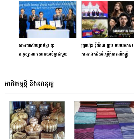
(Cambodia)
ដើម្បីឈានទៅរកការនាំចេញ
សមាគមសិល្បករខ្មែរ ចុះ
ក្រុមហ៊ុន រ៉ូយ៉ាល់ គ្រុប អបអរសាទរ
អនុស្សរណៈយោគយល់គ្នាជាមួយ
ភាពជោគជ័យនៃព្រឹត្តិការណ៍តន្ត្រី
និយ័តករមូលបត្រកម្ពុជា ដើម្បីលើក
«Rise for Khmer» និង
កម្ពស់ការយល់ដឹង និងការចូលរួម
បន្តប្តេជ្ញាលើកស្ទួយវប្បធម៌ សាមគ្គី
អភិវឌ្ឍវិស័យមូលបត្រ
ភាពនិងការអភិវឌ្ឍជាតិ
អាជីវកម្មថ្មី និងនវានុវត្ត