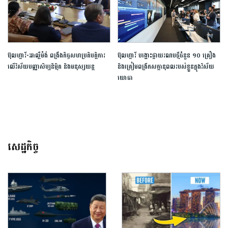
ប៊ុល​ហ្ការី​-​អាល្លឺម៉ង់​ ​ពង្រឹង​កិច្ចសហប្រតិបត្តិការ​
ប៊ុល​ហ្ការី​ បង្ហោះ​ផ្កាយ​រណប​ថ្មី​​ចំនួន ​១០​ ​គ្រឿង
លើ​វិស័យ​បញ្ញា​សិប្បនិម្មិត​ ​និង​មនុស្ស​យន្ត​
និងត្រៀម​ពង្រីកសក្ដានុពលរបស់ខ្លួន​ក្នុង​វិស័យ​
យោធា​
សេដ្ឋកិច្ច