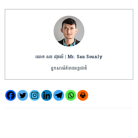
លោក សន ស៊ុនលី | Mr. San Sounly
អ្នកសារព័ត៌មានអន្តរជាតិ