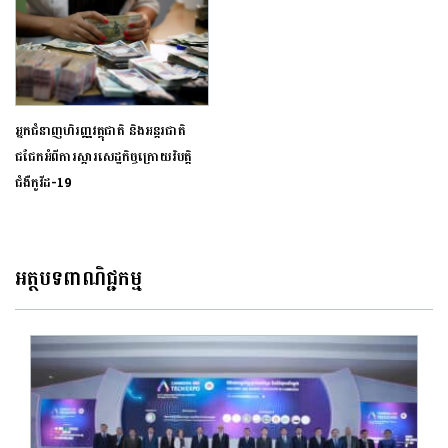
អ្នកជំនាញហិរញ្ញវត្ថុជាតិ និងអន្តរជាតិ
ជជែកអំពីការស្តារសេដ្ឋកិច្ចក្រោយវិបត្តិ
ជំងឺកូវីដ-19
អត្ថបទពាណិជ្ជកម្ម