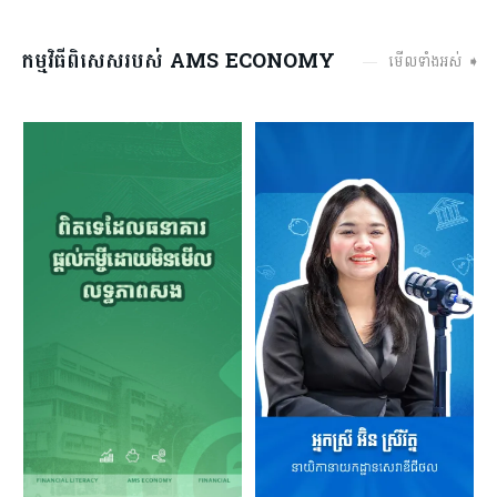
កម្មវិធីពិសេសរបស់ AMS ECONOMY
មើលទាំងអស់ ➧