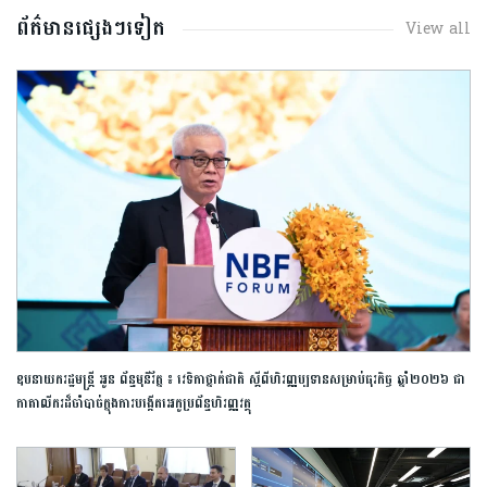
ព័ត៌មានផ្សេងៗទៀត
View all
ឧបនាយករដ្ឋមន្ត្រី អូន ព័ន្ធមុនីរ័ត្ន ៖ វេទិកាថ្នាក់ជាតិ ស្តីពីហិរញ្ញប្បទានសម្រាប់ធុរកិច្ច ឆ្នាំ២០២៦ ជា
កាតាលីករដ៏ចាំបាច់ក្នុងការបង្កើតអេកូប្រព័ន្ធហិរញ្ញវត្ថុ