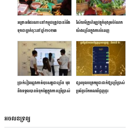
អត្រាអតិផរណានៅកម្ពុជាត្រូវបានរំពឹង
វិស័យមីក្រូហិរញ្ញវត្ថុកំពុងរួមចំណែក
ទុកថាធ្លាក់ចុះនៅឆ្នាំ២០២៣
យ៉ាងច្រើនក្នុងការបំពេញ
តម្រូវការហិរញ្ញវត្ថុនៅតាមទីជនបទ
ប្រាក់រៀលឆ្លងកាត់ឧបសគ្គជាច្រើ​ន មុន
ផ្សារមូលបត្រកម្ពុជាដាក់ឱ្យប្រើប្រាស់
នឹងទទួលបានទំនុកចិត្តក្នុងការប្រើប្រាស់
ប្រព័ន្ធបើកគណនីជួញដូរ
ដូចសព្វថ្ងៃ
តាមអនឡាញជំនាន់ទី២ ជាផ្លូវការ
អចលនទ្រព្យ