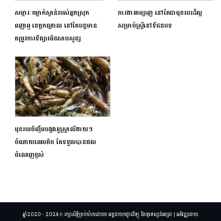
សម្ភារៈចម្លាក់ស្ពាន់របស់អ្នកស្រុក
ការងារតម្បាញ នៅតែជាមុខរបរដ៏ល្អ
ពញាឮ ខេត្តកណ្តាល នៅតែបន្តមាន
សម្រាប់ស្ត្រីនៅទីជនបទ
តម្រូវការទីផ្សារមិនសាបសូន្យ
មុខរបរចិញ្ចឹមបង្កងអូស្ត្រាលីងាយៗ
ចំណាយពេលតិច តែទទួលបានផល
ចំណេញខ្ពស់
ឆ្នាំ2020 - 2024 © រក្សាសិទ្ធិគ្រប់យ៉ាងដោយ៖ អគ្គនាយកដ្ឋានវិទ្យុ និងទូរទស្សន៍អប្សរា | អភិវឌ្ឍដោយ