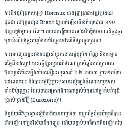
ការបិទខ្ទប់ច្រកសមុទ្រ Hormuz បានរុញច្រានតម្លៃប្រេងឆៅ
ដូចជា នៅក្រុមហ៊ុន Brent ឱ្យហក់ឡើងយ៉ាងគំហុកដល់ ១១០
ដុល្លារក្នុងមួយបារ៉ែល។ វាបានបង្កើតបានទៅជាវិបត្តិថាមពលដ៏ធ្ងន់ធ្ងរ
មួយនិងកំពុងឆ្លុះបញ្ចាំងជាក់ស្តែងទៅលើទីផ្សារក្នុងស្រុក។
ការរួមបញ្ចូលគ្នារវាងការផ្លាស់ប្តូររចនាសម្ព័ន្ធរូបិយប័ណ្ណ និងសម្ពាធ
តម្លៃពីខាងក្រៅ បានធ្វើឱ្យអត្រាអតិផរណាប្រចាំឆ្នាំរបស់ប្រទេស
ប៊ុលហ្ការីកើនឡើងយ៉ាងលឿនរហូតដល់ ៦.២ ភាគរយ រួចទៅហើយ
នៅពេលនេះ និងបានធ្វើឱ្យប្រទេសនេះស្ថិតក្នុងចំណោមប្រទេស
ទាំងបីប៉ុណ្ណោះ ដែលមានអត្រាអតិផរណាខ្ពស់បំផុតនៅក្នុងតំបន់ប្រើ
ប្រាស់ប្រាក់អឺរ៉ូ (Eurozone)។
ទិន្នន័យពីវិទ្យាស្ថានស្ថិតិជាតិបានបញ្ជាក់ថា បន្ទុកដ៏ធ្ងន់ធ្ងរបំផុតគឺបាន
កើតឡើងនៅក្នុងវិស័យដឹកជញ្ជូន ហើយបន្ទាប់មកគឺការកើនឡើងតម្លៃ