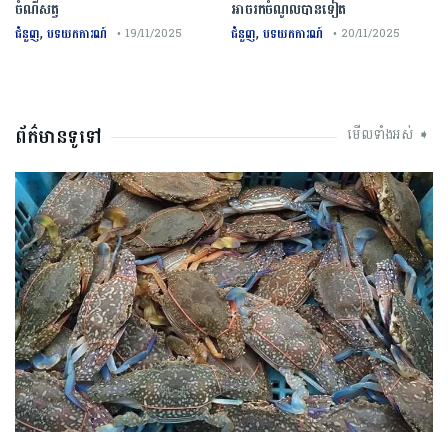
ចំណីសត្វ
អាចរកចំណូលបានទៀត
,
,
ជំនួញ
បទយកការណ៍
ជំនួញ
បទយកការណ៍
• 19/11/2025
• 20/11/2025
ព័ត៌មានទូទៅ
មើលទាំងអស់ ➧