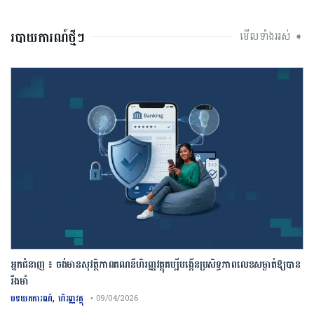
របាយការណ៍ថ្មីៗ
មើលទាំងអស់ ➧
អ្នកជំនាញ ៖ ចង់មានសុវត្ថិភាពគណនីហិរញ្ញវត្ថុគប្បីបង្កើនប្រសិទ្ធភាពលេខសម្ងាត់ឱ្យបាន
រឹងមាំ
,
បទយកការណ៍
ហិរញ្ញវត្ថុ
• 09/04/2026