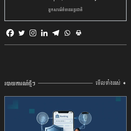
អ្នកសារព័ត៌មានអន្តរជាតិ
មើលទាំងអស់ ➧
របាយការណ៍ថ្មីៗ