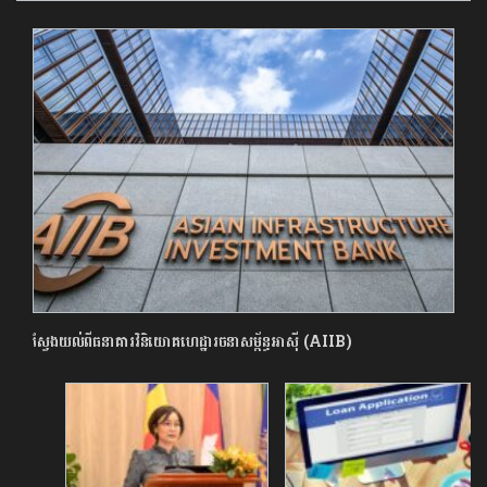
ស្វែងយល់ពីធនាគារវិនិយោគហេដ្ឋារចនាសម្ព័ន្ធអាស៊ី (AIIB)