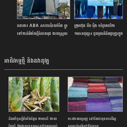
ភ្នាក់ងារទ្រូម៉ាន់នី
ធនាគារ​ ABA​ ​សាខា​ប៉ោយ​ប៉ែ​ត ប្តូរ​
​ក្រុមហ៊ុន ជីប ម៉ុង បរិច្ចាគថវិកា
ទៅកាន់ទីតាំងថ្មីធំជាងមុន ងាយស្រួល
១លានដុល្លារ ជូនមូលនិធិគន្ធបុប្ផាក្នុង
ទំនើបជាងមុន ដើម្បីបំពេញតម្រូវការ
យុទ្ធនាការ «១ម៉ឺនរៀល ១ម៉ឺននាក់»
អតិថិជន
អាជីវកម្មថ្មី និងនវានុវត្ត
ដំណាំឫស្សីទំពាំងផ្អែម ងាយដាំ ងាយ
ការងារតម្បាញ នៅតែជាមុខរបរដ៏ល្អ
ថែទាំ និងងាយទទួលបានទិន្នផលខ្ពស់
សម្រាប់ស្ត្រីនៅទីជនបទ