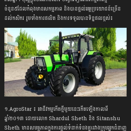
ចំនួន៥ដែលកំពុងមានសកម្មភាព និងបានផ្តល់អត្ថប្រយោជន៍ច្រើន
ដល់កសិករ រួមទាំងការផលិត និងការទទួលបានទិន្នផលខ្ពស់៖
១.AgroStar ៖ អាជីវកម្មកើតថ្មីមួយនេះកើតឡើងកាលពី
ឆ្នាំ២០១៣ ដោយលោក Shardul Sheth និង Sitanshu
Sheth មានសមត្ថភាពក្នុងការផ្តល់ទំនាក់ទំនងគ្នារវាងក្រុមអ្នកជំនាញ