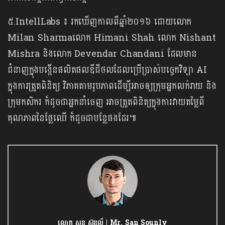
៥.IntellLabs ៖ រកឃើញកាលពីឆ្នាំ២០១៦ ដោយលោក
Milan Sharmaលោក Himani Shah លោក Nishant
Mishra និងលោក Devendar Chandani ដែលមាន
ជំនាញក្នុងបង្កើនផលិតផលឌីជីថលដែលប្រើប្រាស់បច្ចេកវិទ្យា AI
ក្នុងការត្រួតពិនិត្យ វិភាគតាមរូបភាពដើម្បីអាចឲ្យក្រុមអ្នកលក់រាយ និង
ក្រុមកសិករ ក៏ដូចជាអ្នកនាំចេញ អាចត្រួតពិនិត្យក្នុងការវាយតម្លៃពី
គុណភាពនៃផ្លែឈើ ក៏ដូចជាបន្លែផងដែរ៕
លោក សន ស៊ុនលី | Mr. San Sounly