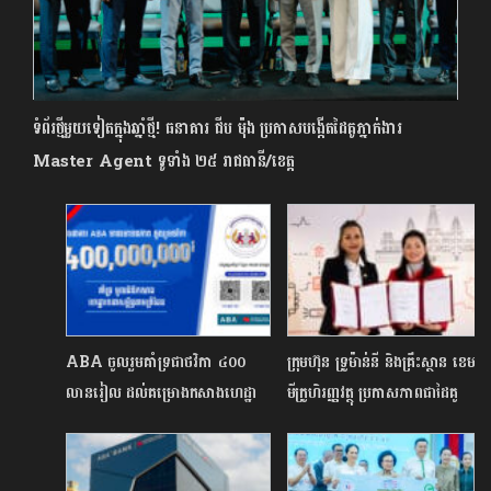
ទំព័រថ្មីមួយទៀតក្នុងឆ្នាំថ្មី! ធនាគារ ជីប ម៉ុង ប្រកាសបង្កើតដៃគូភ្នាក់ងារ
Master Agent ទូទាំង ២៥ រាជធានី/ខេត្ត
ABA ចូលរួមគាំទ្រជាថវិកា ៤០០
ក្រុមហ៊ុន ទ្រូម៉ាន់នី និងគ្រឹះស្ថាន ខេមា
លានរៀល ដល់គម្រោងកសាងហេដ្ឋា
មីក្រូហិរញ្ញវត្ថុ ប្រកាសភាពជាដៃគូ
រចនាសម្ព័ន្ធតាមព្រំដែន
ដើម្បីផ្សព្វផ្សាយចំណេះដឹង
ផ្នែកឌីជីថលហិរញ្ញវត្ថុ ដោយការដក
ប្រាក់កម្ចីដោយឥតគិតថ្លៃតាមរយៈទី