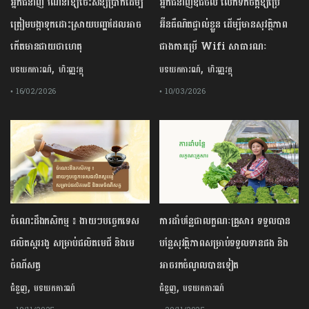
អ្នកជំនាញ ណែនាំឱ្យចេះសន្សំប្រាក់ដើម្បី
អ្នកជំនាញឌីជីថល លើកទឹកចិត្តឱ្យប្រើ
ត្រៀមបង្កាទុកដោះស្រាយបញ្ហាដែលអាច
អ៊ីនធឺណិតផ្ទាល់ខ្លួន ដើម្បីមានសុវត្ថិភាព
កើតមានជាយថាហេតុ
ជាងការប្រើ Wifi​ សាធារណៈ
,
,
បទយកការណ៍
ហិរញ្ញវត្ថុ
បទយកការណ៍
ហិរញ្ញវត្ថុ
• 16/02/2026
• 10/03/2026
ចំណេះដឹងកសិកម្ម ៖ ងាយៗបច្ចេកទេស
ការដាំបន្លែជាលក្ខណៈគ្រួសារ ទទួលបាន
ផលិតស្កររងូ សម្រាប់ផលិតមេជី និងមេ
បន្លែសុវត្ថិភាពសម្រាប់ទទួលទានផង និង
ចំណីសត្វ
អាចរកចំណូលបានទៀត
,
,
ជំនួញ
បទយកការណ៍
ជំនួញ
បទយកការណ៍