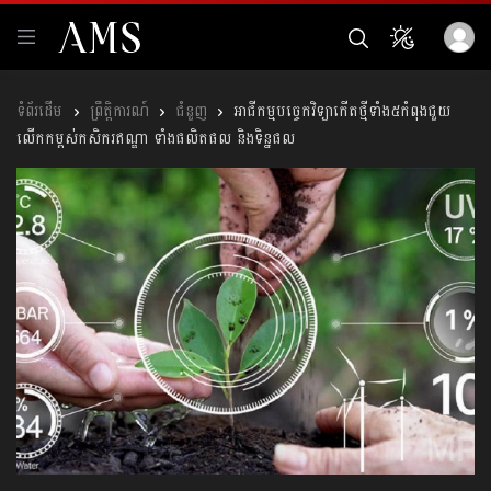
ព្រឹត្តិការណ៍
ជំនួញ
អាជីកម្មបច្ចេកវិទ្យាកើតថ្មីទាំង៥កំពុងជួយ
លើកកម្ពស់កសិករឥណ្ឌា ទាំងផលិតផល និងទិន្នផល