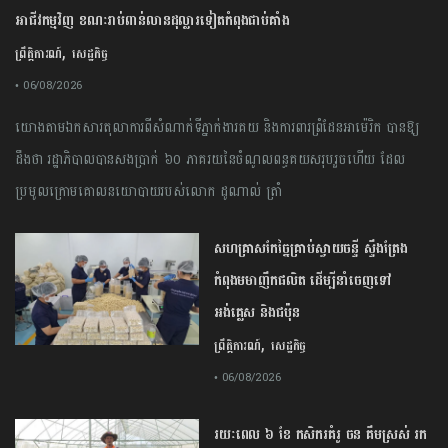
អាជីវកម្មវិញ ខណៈរាប់ពាន់លានដុល្លារទៀតកំពុងជាប់គាំង
,
ព្រឹត្តិការណ៍
សេដ្ឋកិច្ច
• 06/08/2026
យោងតាមឯកសារតុលាការពីសំណាក់ទីភ្នាក់ងារគយ និងការពារព្រំដែនអាម៉េរិក បានឱ្យ
ដឹងថា រដ្ឋាភិបាលបានសងប្រាក់ ៦០ ភាគរយនៃចំណូលពន្ធគយសរុបរួចហើយ ដែល
ប្រមូលក្រោមគោលនយោបាយរបស់លោក ដូណាល់ ត្រាំ
សហគ្រាសកែច្នៃគ្រាប់ស្វាយចន្ទី ស្ទឹងត្រែង
កំពុងមមាញឹកផលិត ដើម្បីនាំចេញទៅ
អង់គ្លេស និងជប៉ុន
,
ព្រឹត្តិការណ៍
សេដ្ឋកិច្ច
• 06/08/2026
រយៈពេល ៦ ខែ កសិករគំរូ ចន គឹមស្រស់ រក