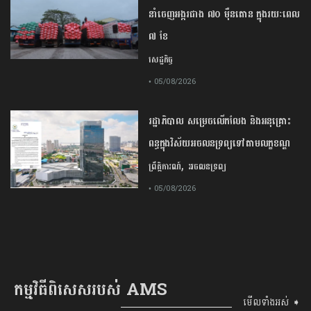
នាំចេញអង្ករជាង ៧០ ម៉ឺនតោន ក្នុងរយៈពេល
៧ ខែ
សេដ្ឋកិច្ច
• 05/08/2026
រដ្ឋាភិបាល សម្រេច​លើកលែង និងអនុគ្រោះ
ពន្ធក្នុងវិស័យអចលនទ្រព្យ​ទៅតាមលក្ខខណ្ឌ
,
ព្រឹត្តិការណ៍
អចលនទ្រព្យ
• 05/08/2026
កម្មវិធីពិសេសរបស់ AMS
មើលទាំងអស់ ➧