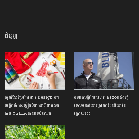
ជំនួញ
យុវតីខ្មែរប្រែពីការងារ Design មក
មហាសេដ្ឋីពិភពលោក Bezos នឹងធ្វើ
បង្កើតម៉ាកសម្លៀកបំពាក់នារី ដាក់លក់
ទេសចរណ៍នៅក្រៅភពផែនដីនៅខែ
តាម Onlineបានរាប់ម៉ឺនឈុត
ក្រោយនេះ