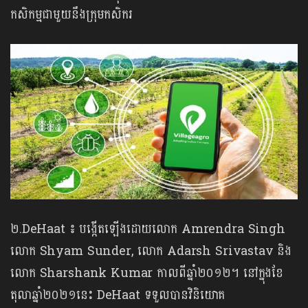
កសិកម្មជាមួយនឹងក្រុមកសិករ
២.DeHaat ៖ បង្កើតឡើងដោយលោក Amrendra Singh
លោក Shyam Sunder, លោក Adarsh Srivastav និង
លោក Sharshank Kumar កាលពីឆ្នាំ២០១២។ នៅក្នុងខែ
តុលាឆ្នាំ២០២១នេះ DeHaat ទទួលបានវិនិយោគ