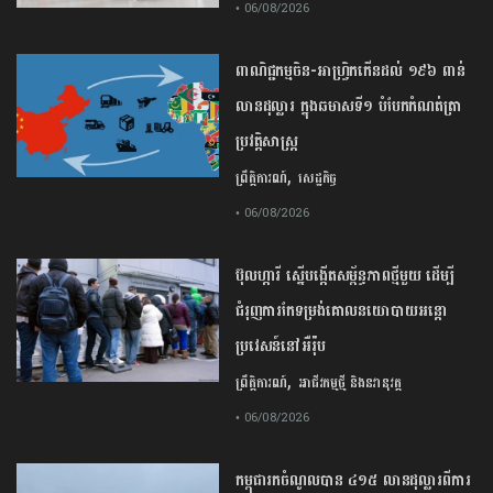
• 06/08/2026
ពាណិជ្ជកម្ម​ចិន​-​អាហ្វ្រិក​កើន​ដល់​ ​១៩៦​ ​ពាន់​
លាន​ដុល្លារ​ ក្នុង​ឆមាស​ទី​១​ ​បំបែក​កំណត់ត្រា​
ប្រវត្តិសាស្ត្រ​
,
ព្រឹត្តិការណ៍
សេដ្ឋកិច្ច
• 06/08/2026
ប៊ុល​ហ្ការី ​ស្នើ​បង្កើត​សម្ព័ន្ធភាព​ថ្មី​មួយ ​ដើម្បី​
ជំរុញ​ការ​កែទម្រង់​គោលនយោបាយ​អន្តោ
ប្រវេសន៍​នៅអឺរ៉ុប​
,
ព្រឹត្តិការណ៍
អាជីវកម្មថ្មី និងនវានុវត្ត
• 06/08/2026
កម្ពុជារកចំណូលបាន ៤១៥ លានដុល្លារពីការ