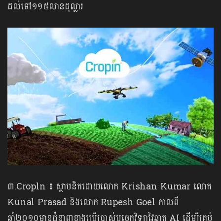
ដល់ទៅ១១៥លានដុល្លារ
៣.Cropln ៖ ស្ថាបនិកដោយលោក Krishan Kumar លោក
Kunal Prasad និងលោក Rupesh Goel កាលពី
ឆ្នាំ២០១០មានជំនាញខាងប្រើប្រាស់បច្ចេកវិទ្យាវៃឆ្លាត AI ដើម្បីគ្រប់