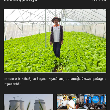
រយៈពេល ៦ ខែ កសិករគំរូ ចន គឹមស្រស់ រកប្រាក់ចំណេញ ៤០ លានរៀលពីការដាំបន្លែសរីរាង្គតាម
បច្ចេកទេសទំនើប