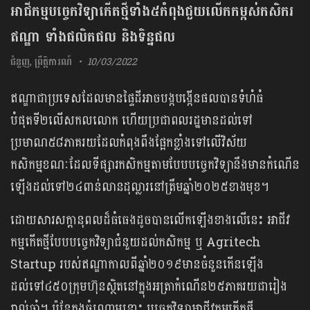
អាជីកម្មបច្ចេកវិទ្យាកើតថ្មីទាំង៥កំពុងជួយលើកកម្ពស់កសិករ
ឥណ្ឌា ទាំងផលិតផល និងទិន្នផល
ជំនួញ
,
ព្រឹត្តិការណ៍
10/03/2022
ឥណ្ឌាជាប្រទេសដែលមានផ្ទៃដីអាចបង្កបង្កើនផលបានទំហំធំ
បំផុតទី២លើសកលលោក ហើយប្រជាពលរដ្ឋមានដល់ទៅ
ប្រមាណ៥៨ភាគរយដែលកំពុងពឹងផ្អែកខ្លាំងទៅលើវិស័យ
កសិកម្មខណៈដែលទីផ្សារកសិកម្មតាមបែបបច្ចេកវិទ្យានឹងមានកំណើន
ឡើងដល់ទៅ២៤ពាន់លានដុល្លារនៅត្រឹមឆ្នាំ២០២៥ខាងមុខ។
ដោយសារសក្តានុពលដ៏ធំធេងដូចបានលើកឡើងខាងលើនេះ អាជីវ
កម្មកើតថ្មីបែបបច្ចេកវិទ្យាជំនួយដល់កសិកម្ម ឬ Agritech
Startup របស់ឥណ្ឌាកាលពីឆ្នាំ២០១៩មានចំនួនកើនឡើង
ដល់ទៅ៤៥០ក្រុមហ៊ុនស្ថិតនៅក្នុងអត្រាកំណើន២៥ភាគរយជារៀង
រាល់ឆ្នាំ។ ប៉ុន្តែក្នុងចំណោមនោះ បច្ចេកវិទ្យាអាជីវកម្មកើតថ្មី