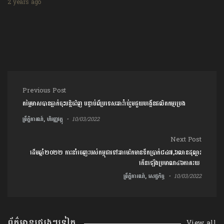
2 years ago
Post navigation
Previous Post
តម្លៃមាសបានធ្លាក់ចុះបន្តិចវិញ បន្ទាប់ពីប្រទេសអារ៉ាប់រួមជួយបង្កើនផលិតកម្មប្រេង
ព្រឹត្តិការណ៍, ហិរញ្ញវត្ថុ
10/03/2022
Next Post
ដើមឆ្នាំ២០២២ ការនាំចេញ​របស់​កម្ពុជា​ទៅអាមេរិក​មានទឹកប្រាក់​៨​៤​៧​,​៦​លាន​ដុល្លារ​
កើន​ឡើងប្រមាណ​៤​៦​ភាគរយ ​
ព្រឹត្តិការណ៍, សេដ្ឋកិច្ច
10/03/2022
ព័ត៌មានផ្សេងៗទៀត
View all