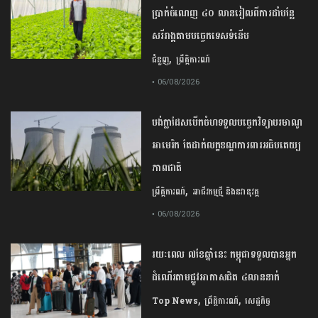
ប្រាក់ចំណេញ ៤០ លានរៀលពីការដាំបន្លែ
សរីរាង្គតាមបច្ចេកទេសទំនើប
,
ជំនួញ
ព្រឹត្តិការណ៍
• 06/08/2026
បង់ក្លាដែស​បើកចំហ​ទទួល​បច្ចេកវិទ្យា​បរមាណូ​
អាមេរិក​ តែ​ដាក់​លក្ខខណ្ឌ​ការពារ​អធិបតេយ្យ
ភាព​ជាតិ​
,
ព្រឹត្តិការណ៍
អាជីវកម្មថ្មី និងនវានុវត្ត
• 06/08/2026
រយៈពេល ៧ខែឆ្នាំនេះ កម្ពុជាទទួលបានអ្នក
ដំណើរតាមផ្លូវអាកាសជិត ៤លាននាក់
,
,
Top News
ព្រឹត្តិការណ៍
សេដ្ឋកិច្ច