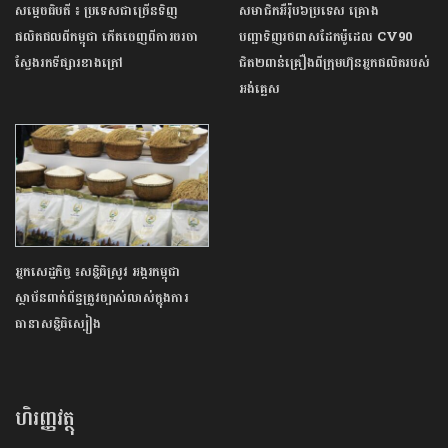
សម្ដេចធិបតី ៖ ប្រទេសជាច្រើនទិញ
សមាជិកអឺរ៉ុប៦ប្រទេស គ្រោង
ផលិតផលពីកម្ពុជា កើតចេញពីការចរចា
បញ្ជាទិញរថពាសដែកម៉ូដេល CV90
ស្វែងរកទីផ្សារខាងក្រៅ
ជិត២ពាន់គ្រឿងពីក្រុមហ៊ុនអ្នកផលិតរបស់
អង់គ្លេស
អ្នកសេដ្ឋកិច្ច ៖សន្និធិស្រូវ អង្ករកម្ពុជា
ស្ថាប័នពាក់ព័ន្ធត្រូវច្បាស់លាស់ក្នុងការ
ធានាសន្និធិស្បៀង
ហិរញ្ញវត្ថុ