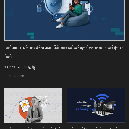
អ្នកជំនាញ ៖ ចង់មានសុវត្ថិភាពគណនីហិរញ្ញវត្ថុគប្បីបង្កើនប្រសិទ្ធភាពលេខសម្ងាត់ឱ្យបាន
រឹងមាំ
,
បទយកការណ៍
ហិរញ្ញវត្ថុ
• 09/04/2026