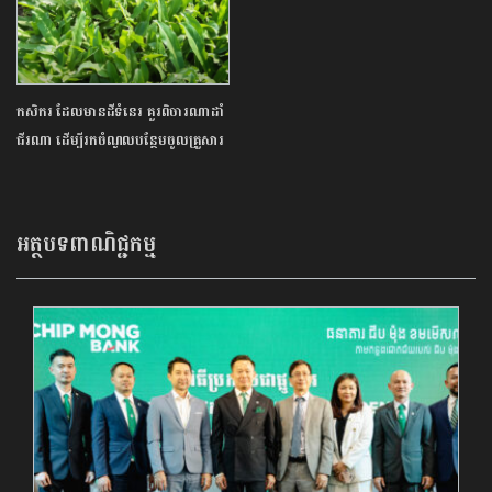
កសិករ ដែលមានដីទំនេរ គួរពិចារណាដាំ
ជីរណា ដើម្បីរកចំណូលបន្ថែមចូលគ្រួសារ​
អត្ថបទពាណិជ្ជកម្ម