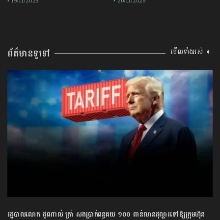
• 19/11/2025
• 20/11/2025
ព័ត៌មានទូទៅ
មើលទាំងអស់ ➧
រដ្ឋបាលលោក ដូណាល់ ត្រាំ សងប្រាក់ពន្ធគយ ១០០ ពាន់លានដុល្លារទៅឱ្យក្រុមហ៊ុន