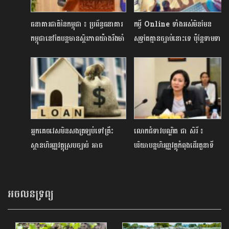
ធនាគារជាតិនៃកម្ពុជា ៖ ប្រព័ន្ធធនាគារ
កម្ចី Online ទាំងអស់មិនមែន
កម្ពុជានៅតែបន្តមានស្ថិរភាពយ៉ាងរឹងមាំ
សុទ្ធតែគ្មានច្បាប់នោះទេ ប៉ុន្តែទាមទារ
ការពិនិត្យឱ្យបានច្បាស់លាស់
អ្នកគេចវេសមិនសងត្រឡប់ទៅគ្រឹះ
លោកជំទាវបណ្ឌិត ជា សិរី ៖
ស្ថានហិរញ្ញវត្ថុស្របច្បាប់ អាច
បរិយាបន្នហិរញ្ញវត្ថុកំពុងដើរតួនាទី
នឹងជួបផលវិបាកកម្ចីនៅថ្ងៃក្រោយ
យ៉ាងសំខាន់ក្នុងការជំរុញកំណើន
សេដ្ឋកិច្ច
អចលនទ្រព្យ