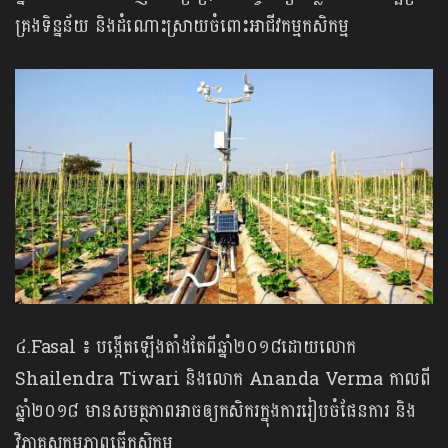
គ្រងទិន្នន័យ និងដំណោះស្រាយចំពោះអាជីវកម្មកសិកម្ម
៤.Fasal ៖ បង្កើតឡើងតាំងតែពីឆ្នាំ២០១៨ដោយលោក
Shailendra Tiwari និងលោក Ananda Verma កាលពី
ឆ្នាំ២០១៨ មានសមត្ថភាពអាចឲ្យកសិករក្នុងការរៀបចំផែនការ និង
វិភាគសកម្មភាពធ្វើកសិកម្ម