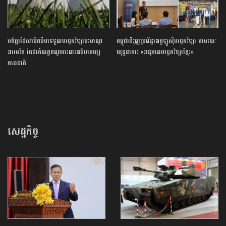
បង់ក្លាដែស​បើកចំហ​ទទួល​បច្ចេកវិទ្យា​បរមាណូ​
កម្ពុជា​ជំរុញ​ប្រព័ន្ធ​អេកូឡូស៊ី​បច្ចេកវិទ្យា ​តាមរយៈ​
អាមេរិក​ តែ​ដាក់​លក្ខខណ្ឌ​ការពារ​អធិបតេយ្យ
យុទ្ធនាការ​ «​អនុភាព​បច្ចេកវិទ្យា​ខ្មែរ​»
ភាព​ជាតិ​
សេដ្ឋកិច្ច