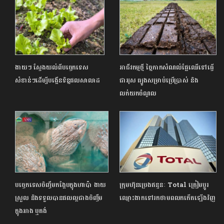
ងាយៗ ស្វែងយល់ពីបច្ចេកទេស
អាជីវកម្មថ្មី ច្នៃកាកសំណល់ផ្លែឈើទៅធ្វើ
សំខាន់ៗដើម្បីបង្កើនទិន្នផលសាលាដ
ជាអុស ធ្យូងសម្រាប់ប្រើប្រាស់ និង
លក់យកចំណូល
បច្ចេកទេសចិញ្ចឹមកង្កែបក្នុងហាប៉ា ងាយ
ក្រុមហ៊ុនប្រេងឥន្ទនៈ Total ត្រៀមប្តូរ
ស្រួល និងទទួលបានផលល្អជាងចិញ្ចឹម
ឈ្មោះងាកទៅរកថាមពលកកើតឡើងវិញ
ក្នុងអាង ឬតង់