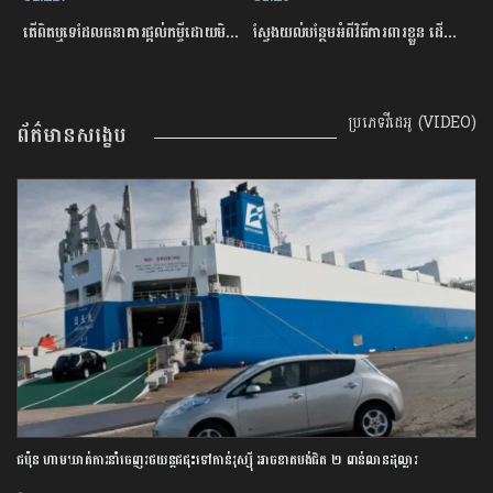
តើពិតឬទេដែលធនាគារផ្ដល់កម្ចីដោយមិនសិក្សាលើលទ្ធភាពសងត្រឡប់?
ស្វែងយល់បន្ថែមអំពីវិធីការពារខ្លួន ដើម្បីជៀសវាងពីការឆបោកតាមបច្ចេកវិទ្យាហិរញ្ញវត្ថុ!
តើបំណុលសុ
ប្រភេទវីដេអូ (VIDEO)
ព័ត៌មានសង្ខេប
ជប៉ុន ហាមឃាត់ការនាំចេញរថយន្តជជុះទៅកាន់រុស្ស៊ី អាចខាតបង់ជិត ២ ពាន់លានដុល្លារ