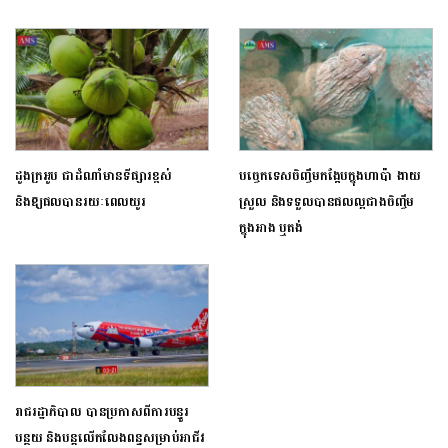
ដូងក្រអូប ជាដំណាំមានទីផ្សារខ្ពស់
បច្ចេកទេសចិញ្ចឹមកង្កែបក្នុងហាប៉ា ងាយ
និងឱ្យផលបានរយៈពេលយូរ
ស្រួល និងទទួលបានផលល្អជាងចិញ្ចឹម
ក្នុងអាង ឬតង់
រាជរដ្ឋាភិបាល បានប្រកាសពីការបន្ធូរ
បន្ថយ និងបន្តលើកលែងពន្ធសម្រាប់អាជីវ