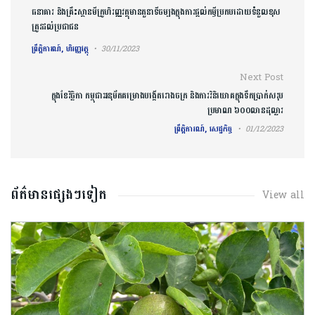
Post navigation
ធនាគារ និងគ្រឹះស្ថានមីក្រូហិរញ្ញវត្ថុមានតួនាទីចម្បងក្នុងការផ្តល់កម្ចីប្រកបដោយទំនួលខុស
ត្រូវដល់ប្រជាជន
ព្រឹត្តិការណ៍, ហិរញ្ញវត្ថុ
30/11/2023
Next Post
ក្នុងខែវិច្ឆិកា កម្ពុជាអនុម័តគម្រោងបង្កើតរោងចក្រ និងការវិនិយោគក្នុងទឹកប្រាក់សរុប
ប្រមាណ ៦០០លានដុល្លារ
ព្រឹត្តិការណ៍, សេដ្ឋកិច្ច
01/12/2023
ព័ត៌មានផ្សេងៗទៀត
View all