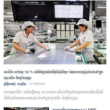
អាម៉េរិក ដាក់ពន្ធ ១៥ % លើទំនិញផលិតពីប៉ូលីស៊ីលីកូន ដែលជាធាតុផ្សំសំខាន់នៅក្នុង
បន្ទះឈីប និងផ្ទាំងសូឡា
,
ព្រឹត្តិការណ៍
សេដ្ឋកិច្ច
• 07/08/2026
សហរដ្ឋអាម៉េរិក បានដំឡើងពន្ធ ១៥ ភាគរយ លើមុខទំនិញទាំងឡាយណាផលិតពីប៉ូលី
ស៊ីលីកូនដែលជាសារធាតុសំខាន់នៅក្នុងបន្ទះឈីប និងផ្ទាំងសូឡា