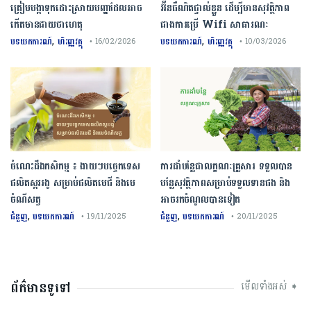
ត្រៀមបង្កាទុកដោះស្រាយបញ្ហាដែលអាច
អ៊ីនធឺណិតផ្ទាល់ខ្លួន ដើម្បីមានសុវត្ថិភាព
កើតមានជាយថាហេតុ
ជាងការប្រើ Wifi​ សាធារណៈ
,
,
បទយកការណ៍
ហិរញ្ញវត្ថុ
បទយកការណ៍
ហិរញ្ញវត្ថុ
• 16/02/2026
• 10/03/2026
ចំណេះដឹងកសិកម្ម ៖ ងាយៗបច្ចេកទេស
ការដាំបន្លែជាលក្ខណៈគ្រួសារ ទទួលបាន
ផលិតស្កររងូ សម្រាប់ផលិតមេជី និងមេ
បន្លែសុវត្ថិភាពសម្រាប់ទទួលទានផង និង
ចំណីសត្វ
អាចរកចំណូលបានទៀត
,
,
ជំនួញ
បទយកការណ៍
ជំនួញ
បទយកការណ៍
• 19/11/2025
• 20/11/2025
ព័ត៌មានទូទៅ
មើលទាំងអស់ ➧