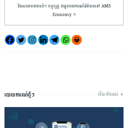
និងសារគមនាគមន៍។ បច្ចុប្បន្ន ជាអ្នករាយការណ៍ព័ត៌មាននៅ AMS
Economy ។
របាយការណ៍ថ្មីៗ
មើលទាំងអស់ ➧