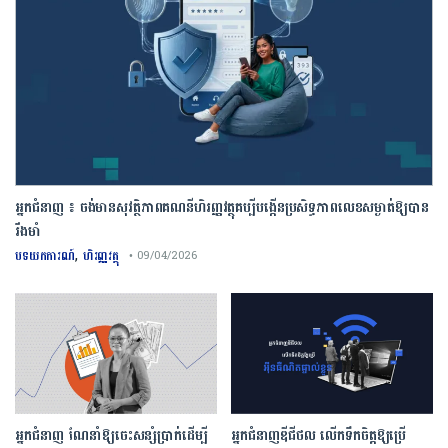
អ្នកជំនាញ ៖ ចង់មានសុវត្ថិភាពគណនីហិរញ្ញវត្ថុគប្បីបង្កើនប្រសិទ្ធភាពលេខសម្ងាត់ឱ្យបាន
រឹងមាំ
,
បទយកការណ៍
ហិរញ្ញវត្ថុ
• 09/04/2026
អ្នកជំនាញ ណែនាំឱ្យចេះសន្សំប្រាក់ដើម្បី
អ្នកជំនាញឌីជីថល លើកទឹកចិត្តឱ្យប្រើ