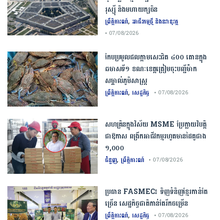
រុស្ស៊ី និងមហាយក្សចិន
,
ព្រឹត្តិការណ៍
អាជីវកម្មថ្មី និងនវានុវត្ត
• 07/08/2026
កែប​ប្រមូល​ផល​ក្តាម​សេះ​ជិត​ ​៤០០ ​តោន​ក្នុង​
ឆមាស​ទី​១​ ​ខណៈ​ខេត្ត​ត្រៀម​ចុះបញ្ជី​ម៉ាក​
សម្គាល់​ភូមិសាស្ត្រ​
,
ព្រឹត្តិការណ៍
សេដ្ឋកិច្ច
• 07/08/2026
សហគ្រិនក្នុងវិស័យ MSME ប្រែក្លាយវិបត្តិ
ជាឱកាស ពង្រីកអាជីវកម្មរហូតមានដៃគូជាង
១,០០០
,
ជំនួញ
ព្រឹត្តិការណ៍
• 07/08/2026
ប្រធាន​​ ​FASMEC​៖​ ​ទិញ​ទំនិញ​ខ្មែរ​កាន់តែ​
ច្រើន​ ​សេដ្ឋកិច្ច​ជាតិ​កាន់តែ​រីកចម្រើន​
,
ព្រឹត្តិការណ៍
សេដ្ឋកិច្ច
• 07/08/2026