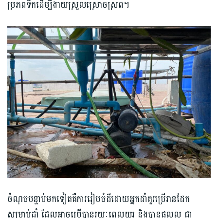
ប្រភពទឹកដើម្បីងាយស្រួលស្រោចស្រព។
ចំណុចបន្ទាប់មកទៀតគឺការរៀបចំដីដោយអ្នកដាំគួរប្រើរានដែក
សម្រាប់ដាំ ដែលអាចប្រើបានរយៈពេលយូរ និងបានផលល្អ ជា