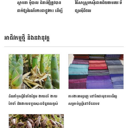
ស្ថាបនា ម៉ូបាល​ ជំនាន់ថ្មីត្រូវបាន
វិធីសាស្ត្ររកស៊ីជោគជ័យតាមរយៈទី
ដាក់ឱ្យ​​ដំណើរការជាផ្លូវការ ​ដើម្បី​
ផ្សារឌីជីថល
បំពេញកំណើន​តម្រូវការ​ប្រជាជន​កម្ពុជា​
សម្រាប់សេវា​ធនាគារ ​ឌីជីថល​ដ៏​ងាយ
ស្រួល
អាជីវកម្មថ្មី និងនវានុវត្ត
ដំណាំឫស្សីទំពាំងផ្អែម ងាយដាំ ងាយ
ការងារតម្បាញ នៅតែជាមុខរបរដ៏ល្អ
ថែទាំ និងងាយទទួលបានទិន្នផលខ្ពស់
សម្រាប់ស្ត្រីនៅទីជនបទ