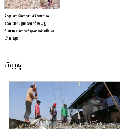
ទីផ្សារកៅស៊ូកម្ពុជាកាន់តែទូលាយ
ខណៈរោងចក្រផលិតកង់រថយន្ត
ចំនួន៣នៅកម្ពុជាកំពុងមានដំណើរការ
យ៉ាងរលូន
ហិរញ្ញវត្ថុ