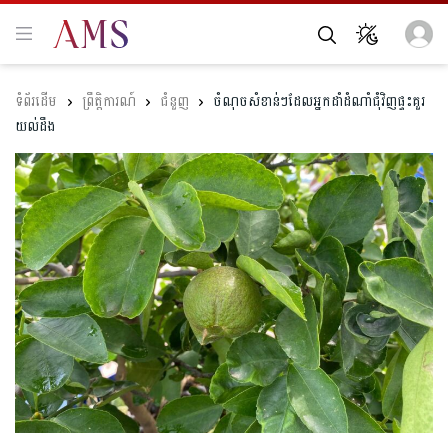
ព្រឹត្តិការណ៍
ជំនួញ
ចំណុចសំខាន់ៗដែលអ្នកដាំដំណាំជុំវិញផ្ទះគួរ
យល់ដឹង