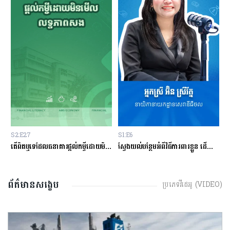
S1:E6
S1:E1
តើពិតឬទេដែលធនាគារផ្ដល់កម្ចីដោយមិនសិក្សាលើលទ្ធភាពសងត្រឡប់?
ស្វែងយល់បន្ថែមអំពីវិធីការពារខ្លួន ដើម្បីជៀសវាងពីការឆបោកតាមបច្ចេកវិទ្យាហិរញ្ញវត្ថុ!
តើបំណុលសុទ្ធតែអាក្រក់ទាំងអស់?
ព័ត៌មានសង្ខេប
ប្រភេទវីដេអូ (VIDEO)