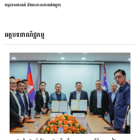
កម្មទេសចរណ៍ និងអាកាសចរណ៍កម្ពុជា
អត្ថបទពាណិជ្ជកម្ម