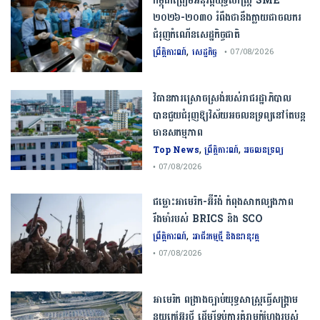
កម្ពុជា​ត្រៀមអនុវត្ត​យុទ្ធសាស្ត្រ​ ​SME​ ​
២០២៦​-​២០៣០​ រំពឹងថានឹងក្លាយ​ជា​ចលករ​
ជំរុញ​កំណើន​សេដ្ឋកិច្ច​ជាតិ​
,
ព្រឹត្តិការណ៍
សេដ្ឋកិច្ច
• 07/08/2026
វិធានការស្រោចស្រង់របស់រាជរដ្ឋាភិបាល​
បាន​ជួយ​ជំរុញឱ្យវិស័យ​អចលនទ្រព្យនៅតែបន្ត​
មានសកម្មភាព
,
,
Top News
ព្រឹត្តិការណ៍
អចលនទ្រព្យ
• 07/08/2026
ជម្លោះ​អាមេរិក​-​អ៊ីរ៉ង់​ ​កំពុង​សាកល្បង​ភាព​
រឹងមាំ​របស់​ ​BRICS​ ​និង​ ​SCO​
,
ព្រឹត្តិការណ៍
អាជីវកម្មថ្មី និងនវានុវត្ត
• 07/08/2026
​អាមេរិក​ ពង្រាងច្បាប់​យុទ្ធសាស្ត្រ​ធ្វើ​សង្គ្រាម​
នុយក្លេអ៊ែរ​ថ្មី ដើម្បីទប់ការគំរាមកំហែងរបស់​