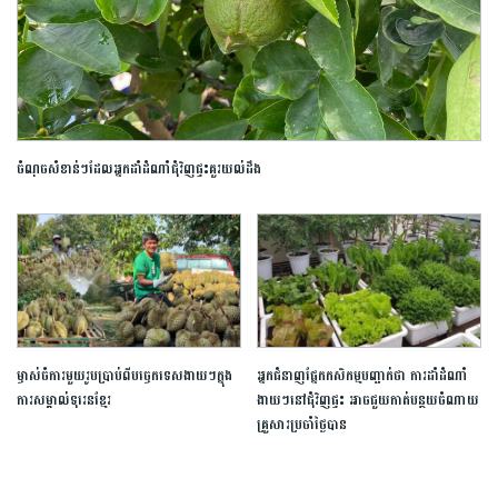
ចំណុចសំខាន់ៗដែលអ្នកដាំដំណាំជុំវិញផ្ទះគួរយល់ដឹង
ម្ចាស់ចំការមួយរូបប្រាប់ពីបច្ចេកទេសងាយៗក្នុង
អ្នកជំនាញផ្នែកកសិកម្មបញ្ជាក់ថា ការដាំដំណាំ
ការសម្គាល់ទុរេនខ្មែរ
ងាយៗនៅជុំវិញផ្ទះ អាចជួយកាត់បន្ថយចំណាយ
គ្រួសារប្រចាំថ្ងៃបាន