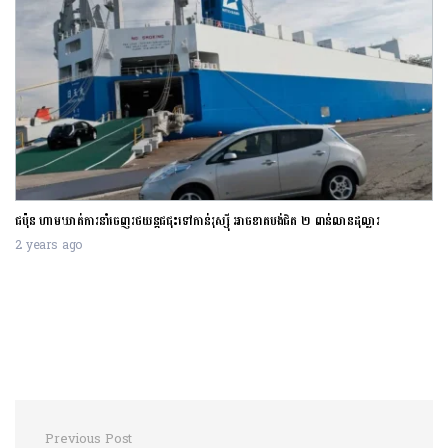
ការដំឡើងអត្រាការប្រាក់របស់ធនាគារកណ្តាលអាម៉េរិកកំពុងជះឥទ្ធិពលអាក្រក់
ជិត ២ ពាន់លាន
ចំណូលទាប
2 years ago
Previous Post