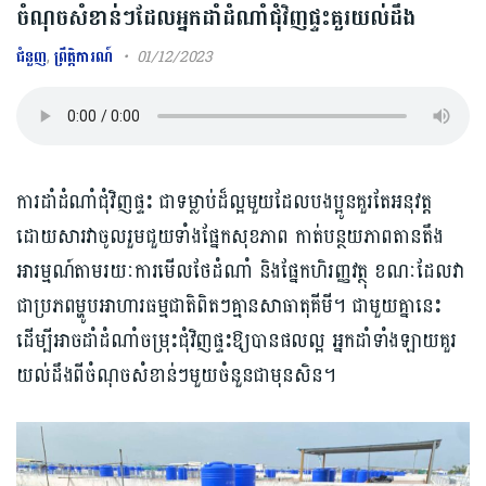
ចំណុចសំខាន់ៗដែលអ្នកដាំដំណាំជុំវិញផ្ទះគួរយល់ដឹង
ជំនួញ
,
ព្រឹត្តិការណ៍
01/12/2023
ការដាំដំណាំជុំវិញផ្ទះ ជាទម្លាប់ដ៏ល្អមួយដែលបងប្អូនគួរតែអនុវត្ត
ដោយសារវាចូលរួមជួយទាំងផ្នែកសុខភាព កាត់បន្ថយភាពតានតឹង
អារម្មណ៍តាមរយៈការមើលថែដំណាំ និងផ្នែកហិរញ្ញវត្ថុ ខណៈដែលវា
ជាប្រភពម្ហូបអាហារធម្មជាតិពិតៗគ្មានសាធាតុគីមី។ ជាមួយគ្នានេះ
ដើម្បីអាចដាំដំណាំចម្រុះជុំវិញផ្ទះឱ្យបានផលល្អ អ្នកដាំទាំងឡាយគួរ
យល់ដឹងពីចំណុចសំខាន់ៗមួយចំនួនជាមុនសិន។