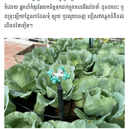
ក៏ដោយ អ្នកដាំក៏គួរតែយកចិត្តទុកដាក់ក្នុងការមើលថែទាំ ដូចជាបេះ ឬ
ជម្រុះស្លឹកបន្លែណាដែលទុំ ស្អុយ ឬរលួយចេញ ជៀសវាងឆ្លងជំងឺដល់
ដើមដទៃទៀត។