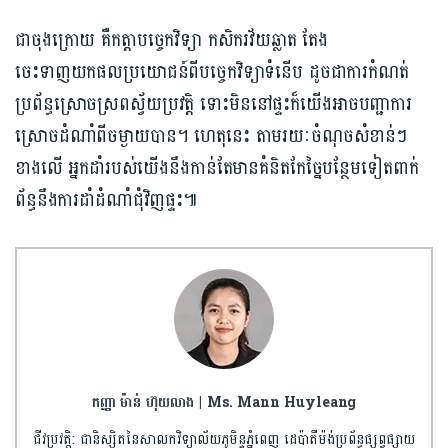
ជាចុងក្រោយ គឺកត្តាបច្ចេកវិទ្យា កសិករវ័យឆ្លាត តែង
ចេះទាញយកផលប្រយោជន៍ពីបច្ចេកវិទ្យាទំនើប ដូចជាការកំណត់
ប្រព័ន្ធស្រោចស្រពស្វ័យប្រវត្តិ ទោះមិននៅផ្ទះក៏យើងអាចបញ្ជាការ
ស្រោចដំណាំពីចម្ងាយបាន។ ហេតុនេះ តាមរយៈចំណុចសំខាន់ៗ
ខាងលើ អ្នកដាំរបស់យើងនឹងកាន់តែមានគំនិតកែច្នៃបន្ថែមទៀតពាក់
ព័ន្ធនឹងការដាំដំណាំជុំវិញផ្ទះ៕
កញ្ញា ម៉ាន់ ហ៊ុយលាង | Ms. Mann Huyleang
ជីវប្រវត្តិ: ជានិស្សិតនៃសាលកវិទ្យាល័យភូមិន្ទភ្នំពេញ ដេប៉ាតឺម៉ង់ប្រព័ន្ធផ្សព្វផ្សាយ