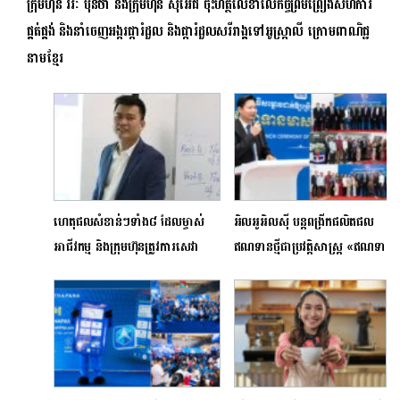
ក្រុមហ៊ុន វិរៈ ប៊ុនថាំ និងក្រុមហ៊ុន ស៊ីអេជី ចុះហត្ថលេខាលើកិច្ចព្រមព្រៀងសហការ
ផ្គត់ផ្គង់ និងនាំចេញអង្ករផ្ការំដួល និងផ្ការំដួលសរីរាង្គទៅអូស្ត្រាលី ក្រោមពាណិជ្ជ
នាមខ្មែរ
ហេតុផលសំខាន់ៗទាំង៨ ដែលម្ចាស់
អិលអូអិលស៊ី​ បន្តពង្រីកផលិតផល
អាជីវកម្ម និងក្រុមហ៊ុនត្រូវការសេវា
ឥណទានថ្មីជាប្រវត្តិសាស្ត្រ «ឥណទាន
សវនកម្មឯករាជ្យ
មាសកើនទ្រព្យ» នៅតាមសាខាក្នុង
រាជធានីភ្នំពេញ និងតាមបណ្តាខេត្ត
ឆាប់ៗនេះ