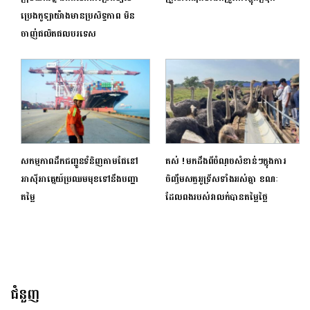
ប្រេងកូឡាយ៉ាងមានប្រសិទ្ធភាព មិន
ចាញ់ផលិតផលបរទេស
សកម្មភាពដឹកជញ្ជូនទំនិញតាមផែនៅ
តស់ ! មកដឹងពីចំណុចសំខាន់ៗក្នុងការ
អាស៊ីអាគ្នេយ៍ប្រឈមមុខទៅនឹងបញ្ហា
ចិញ្ចឹមសត្វអូទ្រីសទាំងអស់គ្នា ខណៈ
តម្លៃ
ដែលពងរបស់វាលក់បានតម្លៃថ្លៃ
ជំនួញ