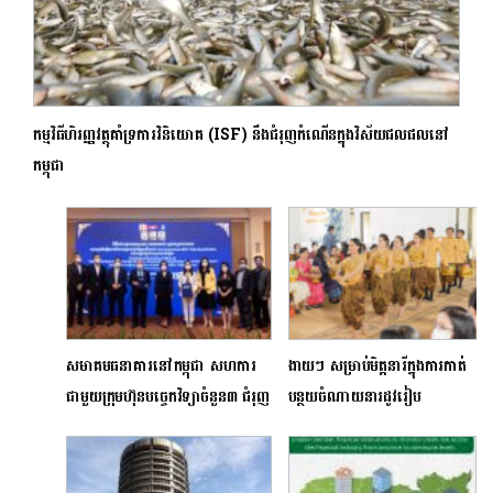
កម្មវិធីហិរញ្ញវត្ថុគាំទ្រការវិនិយោគ (ISF) នឹងជំរុញកំណើនក្នុងវិស័យជលផលនៅ
កម្ពុជា​
សមាគមធនាគារនៅកម្ពុជា សហការ
ងាយៗ សម្រាប់មិត្តនារីក្នុងការកាត់
ជាមួយក្រុមហ៊ុនបច្ចេកវិទ្យាចំនួន៣ ជំរុញ
បន្ថយចំណាយនារដូវរៀប
ការទូទាត់សាច់ប្រាក់តាមប្រព័ន្ធឌីជីថល
អាពាហ៍ពិពាហ៍
អន្តរជាតិ