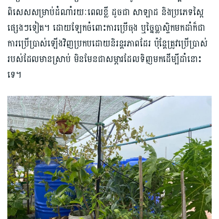
ពិសេសសម្រាប់ដំណាំរយៈពេលខ្លី ដូចជា សាឡាដ និងប្រភេទស្ពៃ
ផ្សេងៗទៀត។ ដោយឡែកចំពោះការប្រើធុង ឬច្នៃប្លាស្ទិកមកដាំក៏ជា
ការប្រើប្រាស់ឡើងវិញប្រកបដោយនិរន្តរភាពដែរ ប៉ុន្តែត្រូវប្រើប្រាស់
របស់ដែលមានស្រាប់ មិនមែនជាសម្ភារដែលទិញមកដើម្បីដាំនោះ
ទេ។