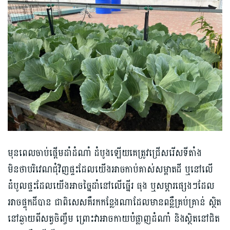
មុនពេលចាប់ផ្តើមដាំដំណាំ ដំបូងឡើយគេត្រូវជ្រើសរើសទីតាំង
មិនថាបរិវេណជុំវិញផ្ទះដែលយើងអាចកាប់គាស់សម្អាតដី ឬនៅលើ
ដំបូលផ្ទះដែលយើងអាចច្នៃដាំនៅលើធ្នើរ ធុង ឬសម្ភារផ្សេងៗដែល
អាចផ្ទុកដីបាន ជាពិសេសគឺរកកន្លែងណាដែលមានពន្លឺគ្រប់គ្រាន់ ស្ថិត
នៅឆ្ងាយពីសត្វចិញ្ចឹម ព្រោះវាអាចកាយបំផ្លាញដំណាំ និងស្ថិតនៅជិត