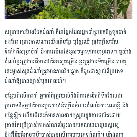
សម្រាប់ការបែងចែកដំណាំ ក៏ជាផ្នែកដែលអ្នកដាំគួរយកចិត្តទុកដាក់
ផងដែរ ព្រោះកាលណាយើងដាំបន្លែ ឬផ្លែឈើ ត្រូវជ្រើសរើស
ទីតាំងដីសម្រាប់ដាំ និងការមើលថែខុសៗគ្នាទៅតាមប្រភេទ។ តួយ៉ាង
ដំណាំខ្លះត្រូវការជីមានជាតិអាសូតច្រើន ខ្លះត្រូវការទឹកច្រើន ហេតុ
នេះម្ចាស់សួនដំណាំត្រូវមានភាពវ័យឆ្លាត ក៏ដូចជាស្គាល់ពីប្រភេទ
ដំណាំឱ្យបានច្បាស់មុនពេលដាំ។
បន្ថែមពីលើការដាំ អ្នកដាំក៏ត្រូវយល់ដឹងពីការផលិតជីទឹកដែលជា
ប្រភេទជីធម្មជាតិមានប្រយោជន៍ច្រើនចំពោះដំណាំរយៈពេលខ្លី និង
បន្លែស្លឹក ហើយជីនេះក៏មានភាពងាយស្រួលក្នុងការផលិតដោយ
គ្រាន់តែប្រើប្រាស់កាកសំណល់ផ្ទះបាយមកលាយជាមួយស្កររងូ
និងអ៊ីអឹមគឺអាចប្រើប្រាស់បានស្ទើរគ្រប់ប្រភេទដំណាំ។ យ៉ាងណា