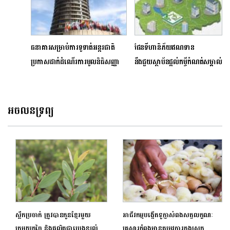
ធនាគារសម្រាប់ការទូទាត់អន្តរជាតិ
ផែនទីហានិភ័យឥណទាន
ប្រកាសដាក់ដំណើរការមូលនិធិសញ្ញា
នឹងជួយស្ថាប័នផ្តល់កម្ចីកំណត់សម្គាល់
ប័ណ្ណបៃតងក្នុងតំបន់អាស៊ី
លើ​ហានិភ័យឥណទាននៅកម្ពុជា
កាន់តែងាយស្រួល
អចលនទ្រព្យ
ស្លឹកប្រចាក់ ត្រូវបានកូនខ្មែរមួយ
អាជីវកម្មបង្កើតទូភ្ញាស់ពងសត្វលក្ខណៈ
ក្រុមយកច្នៃ និងផលិតជាប្រេងខ្យល់
គ្រួសារកំពុងមានតម្រូវការក្នុងស្រុក