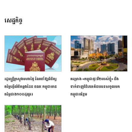
សេដ្ឋកិច្ច
រដ្ឋមន្ដ្រីក្រសួងមហាផ្ទៃ ណែនាំឱ្យពិនិត្យ
គម្រោង​ «កម្ពុជា​​ផ្ទះទី២របស់​ខ្ញុំ»​ នឹង
តម្លៃធ្វើលិខិតឆ្លងដែន ខណៈកម្ពុជាមាន​
ទាក់ទាញ​វិនិយោគិនបរទេស​ចូលមក
តម្លៃជាង១០០ដុល្លារ
កម្ពុជា​បន្ថែម​