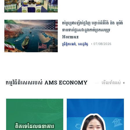
តម្លៃប្រេងឡើងថ្លៃវិញ បន្ទាប់ពីអ៊ីរ៉ង់ និង អូម៉ង់
ទាមទារថ្លៃសេវាឆ្លងកាត់ច្រកសមុទ្រ
Hormuz
,
ព្រឹត្តិការណ៍
សេដ្ឋកិច្ច
• 07/08/2026
កម្មវិធីពិសេសរបស់ AMS ECONOMY
មើលទាំងអស់ ➧