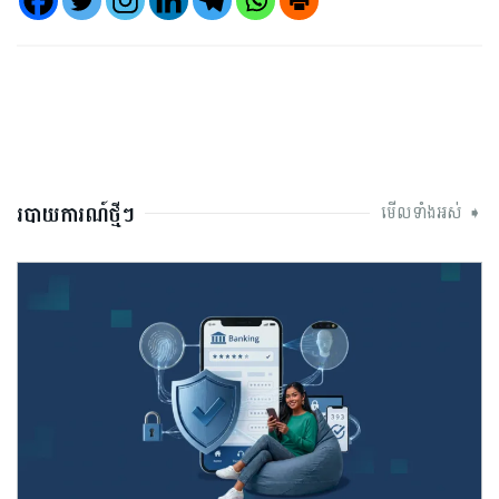
របាយការណ៍ថ្មីៗ
មើលទាំងអស់ ➧