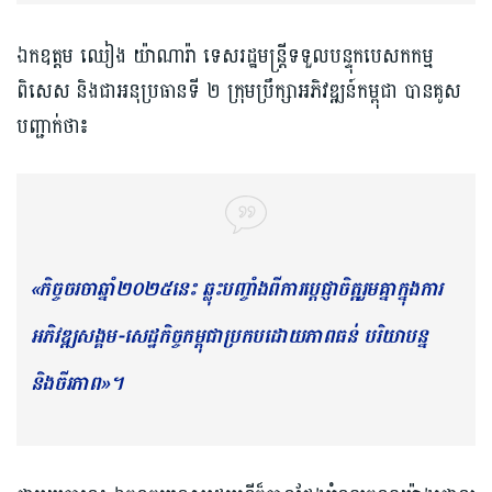
ឯកឧត្តម ឈៀង យ៉ាណារ៉ា ទេសរដ្ឋមន្ត្រីទទួលបន្ទុកបេសកកម្ម
ពិសេស និងជាអនុប្រធានទី ២ ក្រុមប្រឹក្សាអភិវឌ្ឍន៍កម្ពុជា បានគូស
បញ្ជាក់ថា៖
«កិច្ចចរចាឆ្នាំ២០២៥នេះ ឆ្លុះបញ្ចាំងពីការប្តេជ្ញាចិត្តរួមគ្នាក្នុងការ
អភិវឌ្ឍសង្គម-សេដ្ឋកិច្ចកម្ពុជាប្រកបដោយភាពធន់ បរិយាបន្ន
និងចីរភាព»។