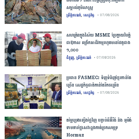
ឆមាស​ទី​១​ ​ខណៈ​ខេត្ត​ត្រៀម​ចុះបញ្ជី​ម៉ាក​
សម្គាល់​ភូមិសាស្ត្រ​
,
ព្រឹត្តិការណ៍
សេដ្ឋកិច្ច
• 07/08/2026
សហគ្រិនក្នុងវិស័យ MSME ប្រែក្លាយវិបត្តិ
ជាឱកាស ពង្រីកអាជីវកម្មរហូតមានដៃគូជាង
១,០០០
,
ជំនួញ
ព្រឹត្តិការណ៍
• 07/08/2026
ប្រធាន​​ ​FASMEC​៖​ ​ទិញ​ទំនិញ​ខ្មែរ​កាន់តែ​
ច្រើន​ ​សេដ្ឋកិច្ច​ជាតិ​កាន់តែ​រីកចម្រើន​
,
ព្រឹត្តិការណ៍
សេដ្ឋកិច្ច
• 07/08/2026
តម្លៃប្រេងឡើងថ្លៃវិញ បន្ទាប់ពីអ៊ីរ៉ង់ និង អូម៉ង់
ទាមទារថ្លៃសេវាឆ្លងកាត់ច្រកសមុទ្រ
Hormuz