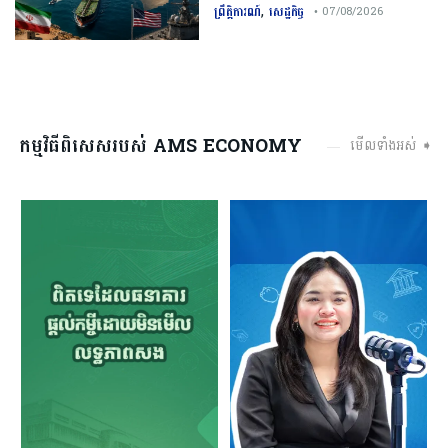
,
ព្រឹត្តិការណ៍
សេដ្ឋកិច្ច
• 07/08/2026
កម្មវិធីពិសេសរបស់ AMS ECONOMY
មើលទាំងអស់ ➧