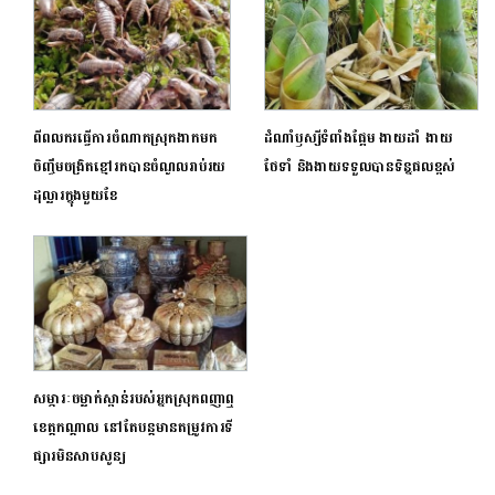
ពីពលករធ្វើការចំណាកស្រុកងាកមក
ដំណាំឫស្សីទំពាំងផ្អែម ងាយដាំ ងាយ
ចិញ្ចឹមចង្រិតខ្មៅរកបានចំណូលរាប់រយ
ថែទាំ និងងាយទទួលបានទិន្នផលខ្ពស់
ដុល្លារក្នុងមួយខែ
សម្ភារៈចម្លាក់ស្ពាន់របស់អ្នកស្រុកពញាឮ
ខេត្តកណ្តាល នៅតែបន្តមានតម្រូវការទី
ផ្សារមិនសាបសូន្យ