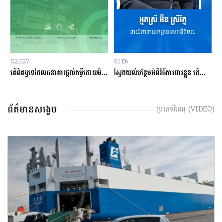
S2:E27
S1:E6
S1:
តើពិតឬទេដែលធនាគារផ្ដល់កម្ចីដោយមិនសិក្សាលើលទ្ធភាពសងត្រឡប់?
ស្វែងយល់បន្ថែមអំពីវិធីការពារខ្លួន ដើម្បីជៀសវាងពីការឆបោកតាមបច្ចេកវិទ្យាហិរញ្ញវត្ថុ!
តើប
ព័ត៌មានសង្ខេប
ប្រភេទវីដេអូ (VIDEO)