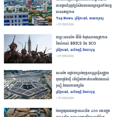
បាន​ជួយ​ជំរុញឱ្យវិស័យ​អចលនទ្រព្យនៅតែបន្ត​
មានសកម្មភាព
,
,
Top News
ព្រឹត្តិការណ៍
អចលនទ្រព្យ
• 07/08/2026
ជម្លោះ​អាមេរិក​-​អ៊ីរ៉ង់​ ​កំពុង​សាកល្បង​ភាព​
រឹងមាំ​របស់​ ​BRICS​ ​និង​ ​SCO​
,
ព្រឹត្តិការណ៍
អាជីវកម្មថ្មី និងនវានុវត្ត
• 07/08/2026
​អាមេរិក​ ពង្រាងច្បាប់​យុទ្ធសាស្ត្រ​ធ្វើ​សង្គ្រាម​
នុយក្លេអ៊ែរ​ថ្មី ដើម្បីទប់ការគំរាមកំហែងរបស់​
រុស្ស៊ី និងមហាយក្សចិន
,
ព្រឹត្តិការណ៍
អាជីវកម្មថ្មី និងនវានុវត្ត
• 07/08/2026
កែប​ប្រមូល​ផល​ក្តាម​សេះ​ជិត​ ​៤០០ ​តោន​ក្នុង​