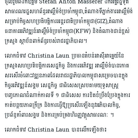
ចូលរួមពីឯកឧត្តម Stefan Anton Masserer ឯកអគ្គរដ្ឋទូត
សាធារណរដ្ឋសហព័ន្ធអាល្លឺ​ម៉ង់ប្រចាំកម្ពុជា,តំណា​ងទីភ្នាក់ងារអាល្លឺម៉ង់
សម្រាប់កិច្ចសហប្រតិបត្តិការអន្តរជាតិប្រចាំកម្ពុជា(GIZ),​តំណាង
ធនាគារអភិ​វឌ្ឍន៍អាល្លឺម៉ង់ប្រចាំកម្ពុជា(KFW) និងតំណាងជាន់ខ្ពស់
ក្រសួង ស្ថាប័នពាក់ព័ន្ធរបស់រាជរដ្ឋាភិបាល។
លោកជំទាវ Christina Laun ប្រធានតំបន់អាស៊ីអាគ្នេយ៍នៃ
ក្រសួងសហប្រតិបត្តិការសេដ្ឋកិច្ច និងការអភិវឌ្ឍ អាល្លឺម៉ង់បានកោត
សរសើរចំពោះវឌ្ឍនភាពដែលរាជរដ្ឋាភិបាលកម្ពុជាសម្រេចបានក្នុង
កិច្ចអភិវឌ្ឍន៍សង្គម សេដ្ឋកិច្ច ជាពិសេសស្របតាមយុទ្ធសាស្ត្រ
បញ្ចកោណដំណាក់កាលទី ១ ជាពិសេស ការខិតខំប្រឹងប្រែងក្នុងការ
កាត់បន្ថយភាពក្រីក្រ និងការធ្វើឱ្យប្រសើរឡើងនូវអភិបាលកិច្ច,
ប្រព័ន្ធគាំពារសង្គម និងការគ្រប់គ្រងហិរញ្ញវត្ថុសាធារណៈ ។
លោកជំទាវ Christina Laun បានលើកឡើងថា៖