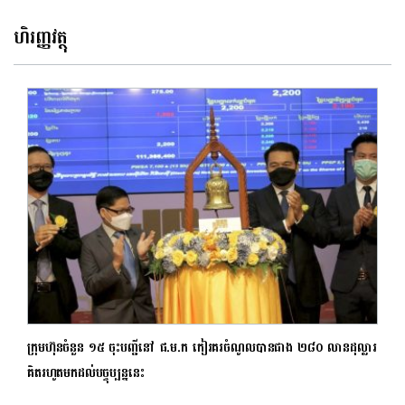
ហិរញ្ញវត្ថុ
ក្រុមហ៊ុនចំនួន ១៥ ចុះបញ្ជីនៅ ផ.ម.ក កៀរគរចំណូលបានជាង ២៨០ លានដុល្លារ
គិតរហូតមកដល់បច្ចុប្បន្ននេះ