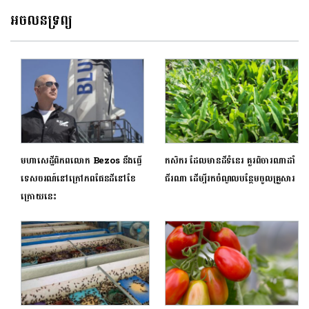
អចលនទ្រព្យ
មហាសេដ្ឋីពិភពលោក Bezos នឹងធ្វើ
កសិករ ដែលមានដីទំនេរ គួរពិចារណាដាំ
ទេសចរណ៍នៅក្រៅភពផែនដីនៅខែ
ជីរណា ដើម្បីរកចំណូលបន្ថែមចូលគ្រួសារ​
ក្រោយនេះ