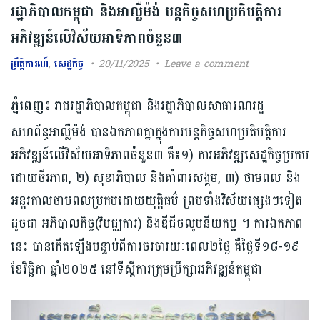
រដ្ឋាភិបាលកម្ពុជា និងអាល្លឺម៉ង់ បន្តកិច្ចសហប្រតិបត្តិការ
អភិវឌ្ឍន៍លើវិស័យអាទិភាពចំនួន៣
ព្រឹត្តិការណ៍
,
សេដ្ឋកិច្ច
20/11/2025
Leave a comment
ភ្នំពេញ៖
រាជរដ្ឋាភិបាលកម្ពុជា និងរដ្ឋាភិបាលសាធារណរដ្ឋ
សហព័ន្ធអាល្លឺម៉ង់ បានឯកភាពគ្នាក្នុងការបន្តកិច្ចសហប្រតិបត្តិការ
អភិវឌ្ឍន៍លើវិស័យអាទិភាពចំនួន៣ គឺ៖១) ការអភិវឌ្ឍសេដ្ឋកិច្ចប្រកប
ដោយចីរភាព, ២) សុខាភិបាល និងគាំពារសង្គម, ៣) ថាមពល និង
អន្តរកាលថាមពលប្រកបដោយយុត្តិធម៌ ព្រមទាំងវិស័យផ្សេងៗទៀត
ដូចជា អភិបាលកិច្ច​(វិមជ្ឈការ) និងឌីជីថលូបនីយកម្ម ។ ការឯកភាព
នេះ បានកើតឡើងបន្ទាប់ពីការចរចារយៈពេល២ថ្ងៃ គឺថ្ងៃទី១៨-១៩
ខែវិច្ឆិកា ឆ្នាំ២០២៥ នៅទីស្តីការក្រុមប្រឹក្សាអភិវឌ្ឍន៍កម្ពុជា