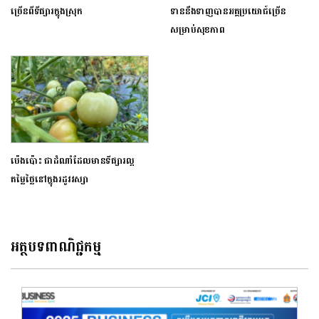
ច្រើនពីទីផ្សារក្នុងស្រុក
ទាននឹងទាញបានអត្ថប្រយោជ៍ច្រើន
សម្រាប់សុខភាព
ប៉េងប៉ោះ ជាដំណាំដែលមានទីផ្សារល្អ
តម្លៃថ្លៃនៅក្នុងរដូវវស្សា
អត្ថបទពាណិជ្ជកម្ម