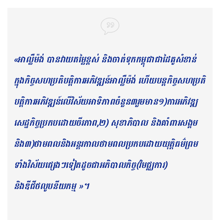
«អាល្លឺម៉ង់​ បានវាយតម្លៃខ្ពស់ និងចាត់ទុកកម្ពុជាជាដៃគូសំខាន់
ក្នុងកិច្ចសហប្រតិបត្តិការអភិវឌ្ឍន៍អាល្លឺម៉ង់ ហើយបន្តកិច្ច​សហ​​ប្រតិ​
បត្តិការអភិវឌ្ឍន៍លើវិស័យអាទិភាពចំនួន៣រួមមាន១)ការអភិវឌ្ឍ
សេដ្ឋកិច្ចប្រកបដោយចីរភាព,២) សុខា​ភិ​បា​ល និងគាំពារសង្គម
និង៣)ថាមពលនិងអន្តរកាលថាមពលប្រកបដោយយុត្តិធម៌ព្រម
ទាំងវិស័យផ្សេងៗទៀតដូចជាអភិ​បា​ល​កិច្ច(វិមជ្ឈការ)
និងឌីជីថលូបនីយកម្ម »។