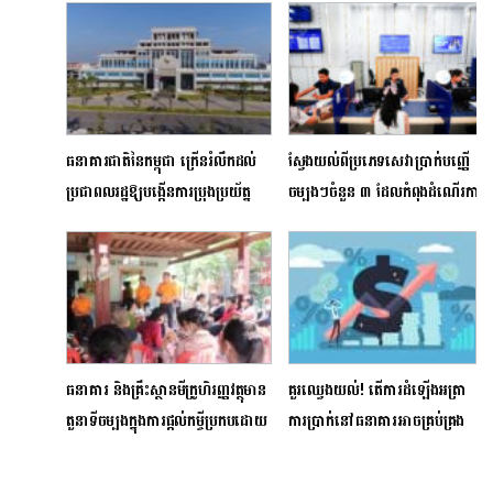
ធនាគារជាតិនៃកម្ពុជា ក្រើនរំលឹកដល់
ស្វែងយល់ពីប្រភេទសេវាប្រាក់បញ្ញើ
ប្រជាពលរដ្ឋឱ្យបង្កើនការប្រុងប្រយ័ត្ន
ចម្បងៗចំនួន ៣​ ដែលកំពុងដំណើរការ
ចំពោះការទទួលកម្ចីខុស
នៅកម្ពុជា
ច្បាប់ពីជនខិលខូចមួយចំនួន
ធនាគារ និងគ្រឹះស្ថានមីក្រូហិរញ្ញវត្ថុមាន
គួរឈ្វេងយល់! តើការដំឡើងអត្រា
តួនាទីចម្បងក្នុងការផ្តល់កម្ចីប្រកបដោយ
ការប្រាក់នៅធនាគារអាចគ្រប់គ្រង
ទំនួលខុសត្រូវដល់ប្រជាជន
អតិផរណាបានយ៉ាងដូចម្តេច?