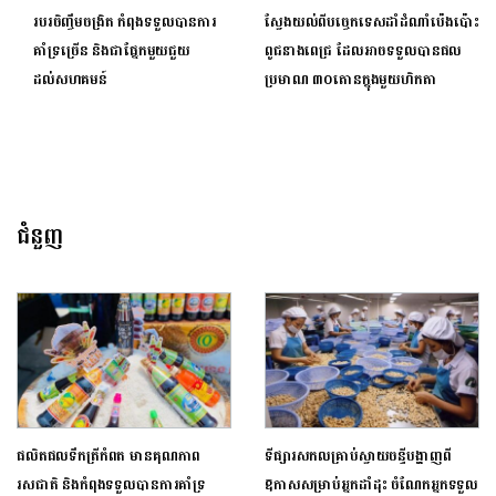
របរចិញ្ចឹមចង្រិត កំពុងទទួលបានការ
ស្វែងយល់ពីបច្ចេកទេសដាំដំណាំប៉េងប៉ោះ
គាំទ្រច្រើន និងជាផ្នែកមួយជួយ
ពូជនាងពេជ្រ ដែលអាចទទួលបានផល
ដល់សហគមន៍
ប្រមាណ ៣០តោនក្នុងមួយហិកតា
ជំនួញ
ផលិតផលទឹកត្រីកំពត មានគុណភាព
ទីផ្សារសកលគ្រាប់ស្វាយចន្ទីបង្ហាញពី
រសជាតិ និងកំពុងទទួលបានការគាំទ្រ
ឱកាសសម្រាប់អ្នកដាំដុះ ចំណែកអ្នកទទួល