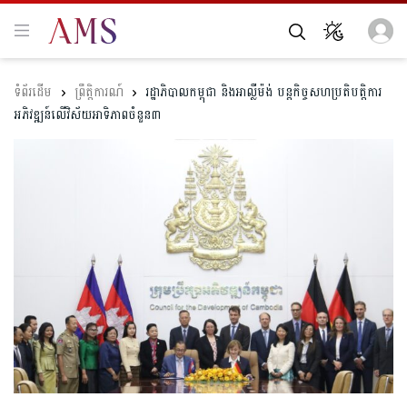
ព្រឹត្តិការណ៍
រដ្ឋាភិបាលកម្ពុជា និងអាល្លឺម៉ង់ បន្តកិច្ចសហប្រតិបត្តិការ
អភិវឌ្ឍន៍លើវិស័យអាទិភាពចំនួន៣