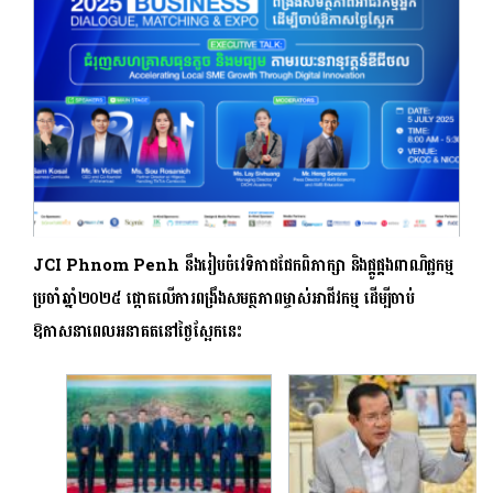
JCI Phnom Penh នឹងរៀបចំវេទិកាជជែកពិភាក្សា និងផ្គូផ្គងពាណិជ្ជកម្ម
ប្រចាំឆ្នាំ២០២៥ ផ្តោតលើការពង្រឹងសមត្ថភាពម្ចាស់អាជីវកម្ម ដើម្បីចាប់
ឱកាសនាពេលអនាគតនៅថ្ងៃស្អែកនេះ