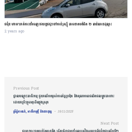
ជប៉ុន ហាមឃាត់ការនាំចេញរថយន្តជជុះទៅកាន់រុស្ស៊ី អាចខាតបង់ជិត ២ ពាន់លានដុល្លារ
2 years ago
Post navigation
Previous Post
ថ្នាលបណ្តុះអាជីវកម្ម ជួយលើកកម្ពស់ភាពច្នៃប្រឌិត និងគុណភាពផលិតផលម្ហូបអាហារ
ដោយប្រើវត្ថុធាតុដើមក្នុងស្រុក
ព្រឹត្តិការណ៍, អាជីវកម្មថ្មី និងនវានុវត្ត
19/11/2025
Next Post
ជម្លោះការទូតកាន់តែតានតឹង ធ្វើឲ្យចិនផ្អាកនាំចូលគ្រឿងសមុទ្រពីជប៉ុនជាលើកទី២