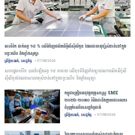
អាម៉េរិក ដាក់ពន្ធ ១៥ % លើទំនិញផលិតពីប៉ូលីស៊ីលីកូន ដែលជាធាតុផ្សំសំខាន់នៅក្នុង
បន្ទះឈីប និងផ្ទាំងសូឡា
,
ព្រឹត្តិការណ៍
សេដ្ឋកិច្ច
• 07/08/2026
សហរដ្ឋអាម៉េរិក បានដំឡើងពន្ធ ១៥ ភាគរយ លើមុខទំនិញទាំងឡាយណាផលិតពីប៉ូលី
ស៊ីលីកូនដែលជាសារធាតុសំខាន់នៅក្នុងបន្ទះឈីប និងផ្ទាំងសូឡា
កម្ពុជា​ត្រៀមអនុវត្ត​យុទ្ធសាស្ត្រ​ ​SME​ ​
២០២៦​-​២០៣០​ រំពឹងថានឹងក្លាយ​ជា​ចលករ​
ជំរុញ​កំណើន​សេដ្ឋកិច្ច​ជាតិ​
,
ព្រឹត្តិការណ៍
សេដ្ឋកិច្ច
• 07/08/2026
វិធានការស្រោចស្រង់របស់រាជរដ្ឋាភិបាល​