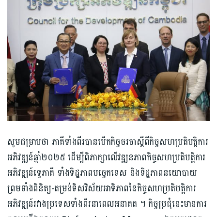
សូមជម្រាបថា ភាគីទាំងពីរបានបើកកិច្ចចរចាស្តីពីកិច្ចសហប្រតិបត្តិ​ការ
អភិវឌ្ឍន៍ឆ្នាំ២០២៥ ដើម្បីពិភាក្សាលើវឌ្ឍនភាពកិច្ចសហប្រតិបត្តិការ
អភិវឌ្ឍន៍ទ្វេភាគី ទាំងទិដ្ឋភាពបច្ចេកទេស និងទិដ្ឋភាពនយោបាយ
ព្រមទាំងពិនិត្យ-តម្រង់ទិសវិស័យអាទិភាពនៃកិច្ចសហប្រតិបត្តិការ
អភិវឌ្ឍន៍រវាងប្រទេសទាំងពីរនាពេលអនាគត ។ កិច្ចប្រជុំនេះមានការ