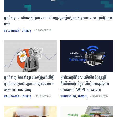
អ្នកជំនាញ ៖ ចង់មានសុវត្ថិភាពគណនីហិរញ្ញវត្ថុគប្បីបង្កើនប្រសិទ្ធភាពលេខសម្ងាត់ឱ្យបាន
រឹងមាំ
,
បទយកការណ៍
ហិរញ្ញវត្ថុ
• 09/04/2026
អ្នកជំនាញ ណែនាំឱ្យចេះសន្សំប្រាក់ដើម្បី
អ្នកជំនាញឌីជីថល លើកទឹកចិត្តឱ្យប្រើ
ត្រៀមបង្កាទុកដោះស្រាយបញ្ហាដែលអាច
អ៊ីនធឺណិតផ្ទាល់ខ្លួន ដើម្បីមានសុវត្ថិភាព
កើតមានជាយថាហេតុ
ជាងការប្រើ Wifi​ សាធារណៈ
,
,
បទយកការណ៍
ហិរញ្ញវត្ថុ
បទយកការណ៍
ហិរញ្ញវត្ថុ
• 16/02/2026
• 10/03/2026