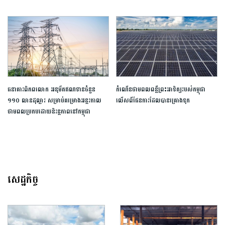
ធនាគារពិភពលោក អនុម័តឥណទាន​ចំនួន
កំណើនថាមពលពន្លឺព្រះអាទិត្យរបស់កម្ពុជា ​
១១០ លានដុល្លារ សម្រាប់គម្រោងអន្តរកាល
លើសពី​ផែនការដែលបានគ្រោងទុក
ថាមពលប្រកបដោយនិរន្តភាពនៅកម្ពុជា
សេដ្ឋកិច្ច