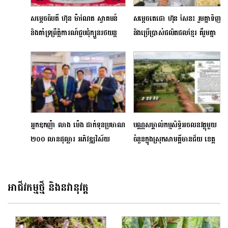
សម្តេចធិបតី ហ៊ុន ម៉ាណែត ស្វាគមន៍
សម្ដេចតេជោ ហ៊ុន សែន៖ រួមគ្នាទិញ
និងគាំទ្រព្រឹត្តិការណ៍ជួបជុំក្បួនរថយន្ត
និងប្រើប្រាស់ផលិតផលខ្មែរ គឺរួមគ្នា
អន្តរជាតិ «Gumball 3000
លើកកម្ពស់កិត្យានុភាពជាតិ
Rally» នៅកម្ពុជា
អ្នកឧកញ៉ា លាង ម៉េង ដាក់ទុនប្រមាណ
បណ្ណសម្គាល់កម្មសិទ្ធិអចលនវត្ថុមួយ
២០០ លានដុល្លារ អភិវឌ្ឍវិស័យ
ចំនួនក្នុងស្រុកសាមគ្គីមានជ័យ ខេត្ត
កសិកម្មនៅកម្ពុជា
កំពង់ឆ្នាំង នឹងចាត់ជាមោឃភាពនៅ
ដំណាច់ខែនេះ
អាជីវកម្មថ្មី និងនវានុវត្ត