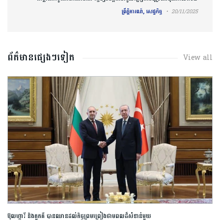
ព្រឹត្តិការណ៍, សេដ្ឋកិច្ច
20/11/2025
ព័ត៌មានផ្សេងៗទៀត
View all
ប៊ុលហ្ការី និងតួកគី បានឈានដល់កិច្ចព្រមព្រៀងថាមពលដ៏សំខាន់មួយ