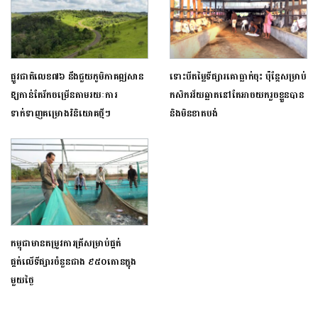
ផ្លូវជាតិលេខ៧៦ នឹង​ជួយ​ភូមិភាគ​ឦសាន​
ទោះបីតម្លៃទីផ្សារគោធ្លាក់ចុះ ប៉ុន្តែសម្រាប់
ឱ្យ​កាន់​តែរីក​ចម្រើន​តាមរយៈការ
កសិករវ័យឆ្លាតនៅតែអាចយករួចខ្លួនបាន
ទាក់ទាញ​គម្រោង​វិនិយោគ​ថ្មីៗ
និងមិនខាតបង់
កម្ពុជាមានតម្រូវការត្រីសម្រាប់ផ្គត់
ផ្គត់លើទីផ្សារចំនួនជាង ៩៥០តោនក្នុង
មួយថ្ងៃ