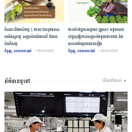
ចំណេះដឹងកសិកម្ម ៖ ងាយៗបច្ចេកទេស
ការដាំបន្លែជាលក្ខណៈគ្រួសារ ទទួលបាន
ផលិតស្កររងូ សម្រាប់ផលិតមេជី និងមេ
បន្លែសុវត្ថិភាពសម្រាប់ទទួលទានផង និង
ចំណីសត្វ
អាចរកចំណូលបានទៀត
,
,
ជំនួញ
បទយកការណ៍
ជំនួញ
បទយកការណ៍
• 19/11/2025
• 20/11/2025
ព័ត៌មានទូទៅ
មើលទាំងអស់ ➧