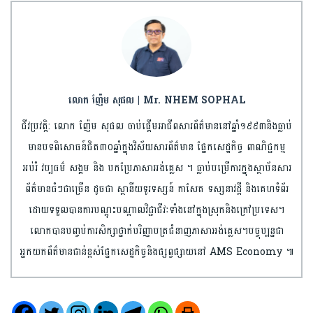
លោក ញ៉ែម សុផល | Mr. NHEM SOPHAL
ជីវប្រវត្តិ: លោក ញ៉ែម សុផល ចាប់ផ្តើមអាជីពសារព័ត៌មាននៅឆ្នាំ១៩៩៣និងធ្លាប់
មានបទពិសោធន៍ជិត៣០ឆ្នាំក្នុងវិស័យសារព័ត៌មាន ផ្នែកសេដ្ឋកិច្ច ពាណិជ្ជកម្ម
អប់រំ វប្បធម៌ សង្គម និង បកប្រែភាសាអង់គ្លេស ។ ធ្លាប់បម្រើការក្នុងស្ថាប័នសារ
ព័ត៌មានធំៗជាច្រើន ដូចជា ស្ថានីយទូរទស្សន៍ កាសែត ទស្សនាវដ្តី និងគេហទំព័រ
ដោយទទួលបានការបណ្តុះបណ្តាលវិជ្ជាជីវៈទាំងនៅក្នុងស្រុកនិងក្រៅប្រទេស។
លោកបានបញ្ចប់ការសិក្សាថ្នាក់បរិញ្ញាបត្រជំនាញភាសាអង់គ្លេស។បច្ចុប្បន្នជា
អ្នកយកព័ត៌មានជាន់ខ្ពស់ផ្នែកសេដ្ឋកិច្ចនិង​ផ្សព្វផ្សាយនៅ AMS Economy ៕