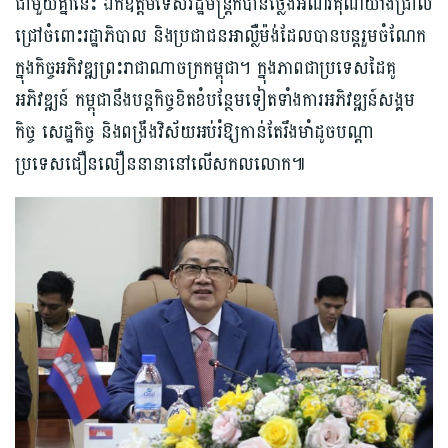
ជាមួយគ្នានេះ ឯកឧត្តមទេសរដ្ឋមន្ត្រីក៏បានថ្លែងអំណរគុណយ៉ាងជ្រាល
ជ្រៅចំពោះរដ្ឋាភិបាល និងប្រជាជនអាល្លឺម៉ង់ដែលបានបន្តរួមចំណែក
ក្នុងកិច្ចអភិវឌ្ឍព្រះរាជាណាចក្រកម្ពុជា។ ក្នុងភាពជាប្រទេសដៃគូ
អភិវឌ្ឍន៍ កម្ពុជានឹងបន្តកិច្ចខិតខំបន្ថែមទៀតទាំងការអភិវឌ្ឍន៍សង្គម
កិច្ច សេដ្ឋកិច្ច និងពង្រឹងវិស័យអប់រំឱ្យកាន់តែរឹងមាំដូចបណ្តា
ប្រទេសជឿនលឿននានានៅលើសកលលោក៕