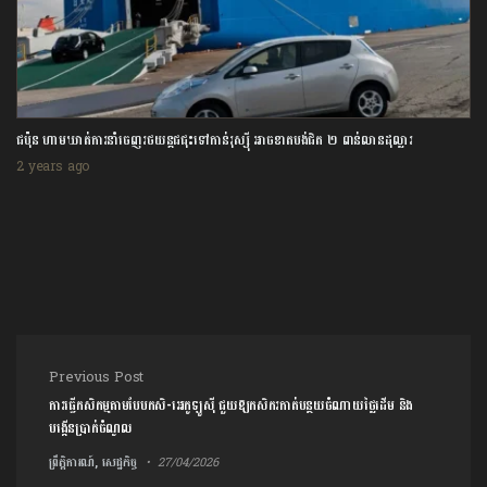
ជប៉ុន ហាមឃាត់ការនាំចេញរថយន្តជជុះទៅកាន់រុស្ស៊ី អាចខាតបង់ជិត ២ ពាន់លានដុល្លារ
2 years ago
Post navigation
Previous Post
ការ​ធ្វើកសិកម្ម​តាមបែ​បកសិ-អេកូឡូស៊ី ជួយឱ្យកសិករ​​កាត់បន្ថយចំណាយថ្លៃដើម​ និង
បង្កើន​ប្រាក់ចំណូល​
ព្រឹត្តិការណ៍, សេដ្ឋកិច្ច
27/04/2026