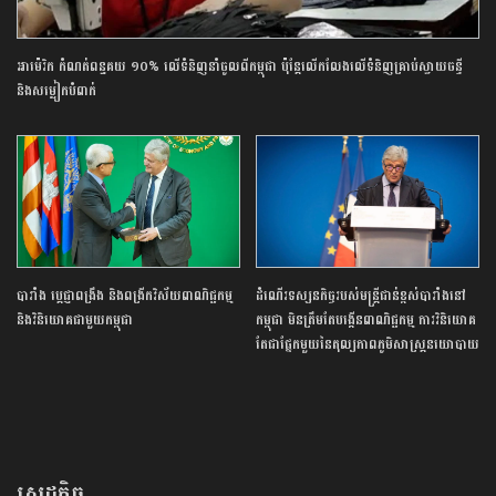
អាម៉េរិក កំណត់ពន្ធគយ ១០% លើទំនិញនាំចូលពីកម្ពុជា ប៉ុន្តែលើកលែងលើទំនិញគ្រាប់ស្វាយចន្ទី
និងសម្លៀកបំពាក់
បារាំង​ ប្ដេជ្ញា​ពង្រឹង​ និង​ពង្រីក​វិស័យ​ពាណិជ្ជកម្ម​ ​
ដំណើរទស្សនកិច្ចរបស់មន្ត្រីជាន់ខ្ពស់បារាំងនៅ
និង​វិនិយោគ​ជាមួយ​កម្ពុជា​
កម្ពុជា មិនត្រឹមតែបង្កើនពាណិជ្ជកម្ម ការវិនិយោគ
តែជាផ្នែកមួយនៃតុល្យភាពភូមិសាស្ត្រនយោបាយ
សេដ្ឋកិច្ច