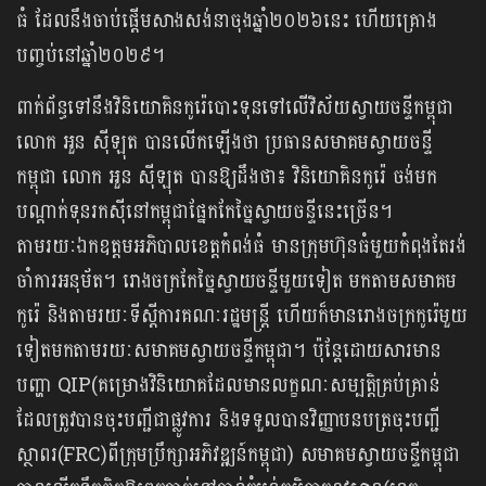
ធំ ដែលនឹងចាប់ផ្តើមសាងសង់នាចុងឆ្នាំ២០២៦នេះ ហើយគ្រោង
បញ្ចប់នៅឆ្នាំ២០២៩។
ពាក់ព័ន្ធទៅនឹងវិនិយោគិនកូរ៉េបោះទុនទៅលើវិស័យស្វាយចន្ទីកម្ពុជា
លោក អួន ស៊ីឡុត បានលើកឡើងថា​ ប្រធានសមាគមស្វាយចន្ទី
កម្ពុជា លោក អួន ស៊ីឡុត បានឱ្យដឹងថា៖ វិនិយោគិនកូរ៉េ ចង់មក
បណ្តាក់ទុនរកស៊ីនៅកម្ពុជាផ្នែកកែច្នៃស្វាយចន្ទីនេះច្រើន។
តាមរយៈឯកឧត្តមអភិបាលខេត្តកំពង់ធំ មានក្រុមហ៊ុនធំមួយកំពុងតែរង់
ចាំការអនុម័ត។ រោងចក្រកែច្នៃស្វាយចន្ទីមួយទៀត មកតាមសមាគម
កូរ៉េ និងតាមរយៈទីស្តីការគណៈរដ្ឋមន្ត្រី ហើយក៏មានរោងចក្រកូរ៉េមួយ
ទៀតមកតាមរយៈសមាគមស្វាយចន្ទីកម្ពុជា។ ប៉ុន្តែដោយសារមាន
បញ្ហា QIP(គម្រោងវិនិយោគដែលមានលក្ខណៈសម្បត្តិគ្រប់គ្រាន់
ដែលត្រូវបានចុះបញ្ជីជាផ្លូវការ និងទទួលបានវិញ្ញាបនបត្រចុះបញ្ជី
ស្ថាពរ(FRC)ពីក្រុមប្រឹក្សាអភិវឌ្ឍន៍កម្ពុជា) សមាគមស្វាយ​ចន្ទីកម្ពុជា