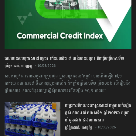
ឥណទានសហគ្រាសនៅកម្ពុជា កើនដល់ជិត ៩ ពាន់លានដុល្លារ គិតត្រឹមត្រីមាសទី២
,
ព្រឹត្តិការណ៍
ហិរញ្ញវត្ថុ
• 10/08/2026
សមតុល្យឥណទានលក្ខណៈក្រុមហ៊ុន ឬសហគ្រាសនៅកម្ពុជា បានកើនឡើង ៧,១
ភាគរយ ដល់ ៨,៧៩ ប៊ីលានដុល្លារអាមេរិក គិតត្រឹមត្រីមាសទី២ ឆ្នាំ២០២៦ បើធៀបនឹង
ត្រីមាសមុន ខណៈចំនួនពាក្យស្នើសុំឥណទានកើនឡើង ១០,១ ភាគរយ
តម្រូវការទឹកដោះគោស្រស់នៅកម្ពុជាហក់ឡើង
ខ្ពស់ ខណៈនៅឆមាសទី១ ឆ្នាំ២០២៦ កម្ពុជា
នាំចូលជាង ៤៧លានតោន
,
ព្រឹត្តិការណ៍
សេដ្ឋកិច្ច
• 10/08/2026