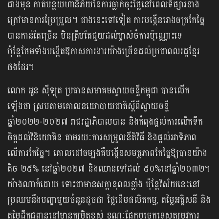
ជាងមុន កាត់បន្ថយហានិភ័យនៃការធ្លាក់ចុះថ្លៃនៅពេលទីផ្សារខាង
ក្រៅមានការប្រែប្រួល។ ជាងនេះទៅទៀត ការបង្កើនរោងចក្រកែច្នៃ
បានកាន់តែច្រើន មិនត្រឹមតែជួយដល់ម្ចាស់ចំការប៉ុណ្ណោះទេ
ប៉ុន្តែថែមទាំងបង្កើតឱកាសការងារយ៉ាងច្រើនដល់ប្រជាពលរដ្ឋខ្មែរ
ផងដែរ។
លោក អួន ស៊ីឡុត ប្រធានសមាគមស្វាយចន្ទីកម្ពុជា បានលើក
ឡើងថា ស្របតាមគោលនយោបាយជាតិស្តីពីស្វាយចន្ទី
ឆ្នាំ២០២២-២០២៧ រាជរដ្ឋាភិបាលបាន និងកំពុងផ្តល់ការលើកទឹក
ចិត្តដល់វិនិយោគិន តាមរយៈការសម្រួលនីតិវិធី និងផ្តល់អាទិភាព
លើការកែច្នៃ។ គោលដៅចម្បងគឺបង្កើនសមត្ថភាពកែច្នៃឱ្យបានយ៉ាង
តិច ២៥% នៅឆ្នាំ២០២៧ និងឈានទៅដល់ ៥០%នៅឆ្នាំ២០៣​២​។
យ៉ាងណាក៏ដោយ ទោះជាមានសក្តានុពលខ្លាំង ប៉ុន្តែវិស័យនេះនៅ
ប្រឈមនឹងបញ្ហាមួយចំនួនដូចជា ថ្លៃដើមផលិតកម្ម, តម្លៃអគ្គិសនី និង
តម្លៃដឹកជញ្ជូននៅមានកម្រិតខ្ពស់ ខណៈផ្នែកបច្ចេកទេសតម្រូវការ