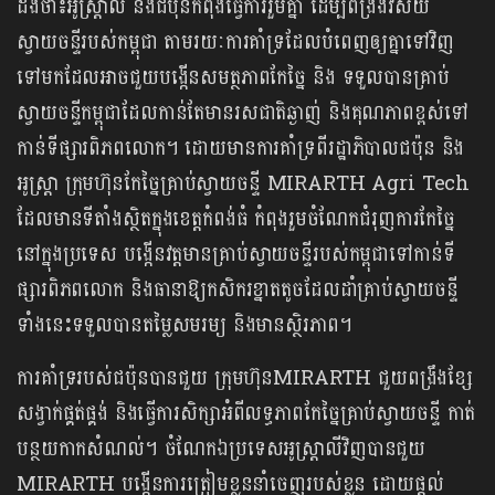
ដឹងថា៖អូស្ត្រាលី និងជប៉ុនកំពុងធ្វើការរួមគ្នា ដើម្បីពង្រឹងវិស័យ
ស្វាយចន្ទីរបស់កម្ពុជា តាមរយៈការគាំទ្រដែលបំពេញឲ្យគ្នាទៅវិញ
ទៅមកដែលអាចជួយបង្កើនសមត្ថភាពកែច្នៃ និង ទទួលបានគ្រាប់
ស្វាយចន្ទីកម្ពុជាដែលកាន់តែមានរសជាតិឆ្ងាញ់ និងគុណភាពខ្ពស់ទៅ
កាន់ទីផ្សារពិភពលោក។ ដោយមានការគាំទ្រពីរដ្ឋាភិបាលជប៉ុន និង
អូស្ត្រា ក្រុមហ៊ុនកែច្នៃគ្រាប់ស្វាយចន្ទី MIRARTH Agri Tech
ដែលមានទីតាំងស្ថិតក្នុងខេត្តកំពង់ធំ កំពុងរួមចំណែកជំរុញការកែច្នៃ
នៅក្នុងប្រទេស បង្កើនវត្តមានគ្រាប់ស្វាយចន្ទីរបស់កម្ពុជាទៅកាន់ទី
ផ្សារពិភពលោក និងធានាឱ្យកសិករខ្នាតតូចដែលដាំគ្រាប់ស្វាយចន្ទី
ទាំងនេះទទួលបានតម្លៃសមរម្យ និងមានស្ថិរភាព។
ការគាំទ្ររបស់ជប៉ុនបានជួយ ក្រុមហ៊ុនMIRARTH ជួយពង្រឹងខ្សែ
សង្វាក់ផ្គត់ផ្គង់ និងធ្វើការសិក្សាអំពីលទ្ធភាពកែច្នៃគ្រាប់ស្វាយចន្ទី កាត់
បន្ថយកាកសំណល់។ ចំណែកឯប្រទេស​អូស្ត្រាលីវិញបានជួយ
MIRARTH បង្កើនការត្រៀមខ្លួននាំចេញរបស់ខ្លួន ដោយផ្តល់