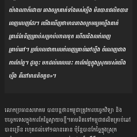
យ៉ាងណាក៏ដោយ រោងចក្រគាត់ទាំងអស់ហ្នឹង មិនបានផលិតបាន
ពេញលេញដែរ។ យើងឃើញថាមានរោងចក្រមធ្យមហ្នឹងគាត់
គ្រាន់តែទិញគ្រាប់សម្រាប់ហាលទុក ហើយនិងលក់ចេញ
គ្រាប់ឆៅ។ ប្រហែលជាការលក់ចេញគ្រាប់ឆៅហ្នឹង ចំណេញជាង
ការកែច្នៃ។ ដូច្នេះ មកដល់ពេលនេះ ការកែច្នៃក្នុងស្រុករបស់យើង
ហ្នឹង គឺនៅមានតិចតួច»។
លោកប្រធានសមាគម បានបន្តថា៖កម្ពុជាត្រូវការបច្ចេកវិទ្យា និង
បច្ចេកទេសក្នុងការកែច្នៃស្វាយចន្ទី។តាមពិតទៅកម្ពុជាផលិតគ្រាប់ឆៅ
បានច្រើន រហូតដល់ទៅ១លានតោន ប៉ុន្តែបានកែច្នៃក្នុងស្រុក