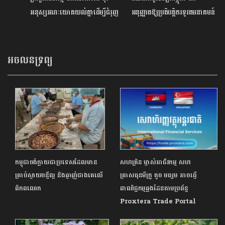
អនុស្សរណៈយោគយល់គ្នាដើម្បីជំរុញ
អនុញ្ញាតឱ្យ​​ប្រតិបត្តិករ​ទូរគមនាគមន៍​
ការអភិវឌ្ឍវិស័យកសិកម្ម
ប្រមូលដើមទុន​ពីសាធារណជន
អចលនទ្រព្យ
កម្ពុជាចង់ក្លាយជាប្រទេសដែលមាន
សហគ្រិន ម្ចាស់អាជីវកម្ម សហ
គ្រាប់ស្វាយចន្ទីល្អ និងឆ្ងាញ់ជាងគេលើ
គ្រាសធុនមីក្រូ តូច មធ្យម អាចធ្វើ
ពិភពលោក
ពាណិជ្ជកម្មឆ្លងដែនតាមប្រព័ន្ធ
Proxtera Trade Portal