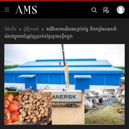
ព្រឹត្តិការណ៍
ការវិនិយោគលើរោងចក្រកែច្នៃ គឺជាកម្លាំងចលករដ៏
សំខាន់ក្នុងការជំរុញខ្សែច្រវាក់តម្លៃស្វាយចន្ទីកម្ពុជា