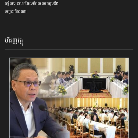
ឥទ្ធិពល ខណៈដែលពិភពលោកជួបនឹង
បញ្ហាអតិផរណា
ហិរញ្ញវត្ថុ