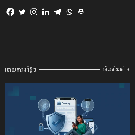
របាយការណ៍ថ្មីៗ
មើលទាំងអស់ ➧