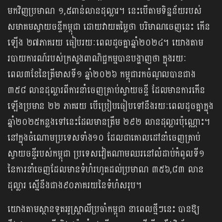
មកវិញប្រមាណ ១,៥ពាន់លានដុល្លារ។ នេះបើ​តាមទិន្នន័យរបស់
សមាគមស្វាយចន្ទីកម្ពុជា ដោយវាយតម្លៃថា បរិមាណចេញនេះ កើន
ឡើង ២៧ភាគរយ ធៀបរយៈពេលដូចគ្នាឆ្នាំ២០២៤។ យោងតាម
របាយការណ៍របស់ក្រសួងពាណិជ្ជកម្មបានបង្ហាញថា ក្នុងរយៈ
ពេល៣ខែនៃត្រីមាសទី១ ឆ្នាំ២០២៦ កម្ពុជារកចំណូលបានជាង
៣៥៨ លានដុល្លារពីការនាំចេញគ្រាប់ស្វាយចន្ទី ដែលមានការកើន
ឡើងប្រមាន ២២ ភាគរយ បើប្រៀបធៀបទៅនឹងរយៈពេលដូចគ្នាក្នុង
ឆ្នាំ២០២៥កន្លងទៅនេះដែលមានត្រឹម ២៩២ លានដុល្លារប៉ុណ្ណោះ។
នៅក្នុងចំណោមប្រទេសទាំង១០ ដែលជាគោលដៅនាំចេញគ្រាប់
ស្វាយចន្ទីរបស់កម្ពុជា ប្រទេសវៀតណាមឈរនៅលំដាប់កំពូលទី១
នៃការនាំចេញដែលមានទំហំរហូតដល់ប្រមាណ ៣៥៦,៨៣ លាន
ដុល្លារ ស្មើនឹងជាង៩០ភាគរយនៃទំហំសរុប។
យោងតាមស្ថានទូតអូស្ត្រាលីប្រចាំកម្ពុជា នាពេលថ្មីៗនេះ បានឱ្យ