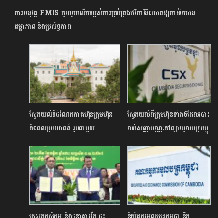
ការអនុវត្ត FMIS ចូលរួមលើកកម្ពស់ការគ្រប់គ្រងថវិកាវិនិយោគឱ្យកាន់តែមាន
តម្លាភាព និងប្រសិទ្ធភាព
ស្វែងយល់ពីចំណែកភាគហ៊ុនក្រុមហ៊ុន
ស្វែងយល់ពីក្រុមហ៊ុនទាំង6ដែលបោះ
និងផលប្រយោជន៍ រួមជាមួយ
លក់សញ្ញាបណ្ណនៅផ្សារមូលបត្រកម្ពុ
នឹងហានិភ័យដែលប្រឈម
ជា
ក្រសួងកសិកម្ម និងធនាគារវីង ចុះ
និយ័តករ​មូល​បត្រកម្ពុជា​ នឹង