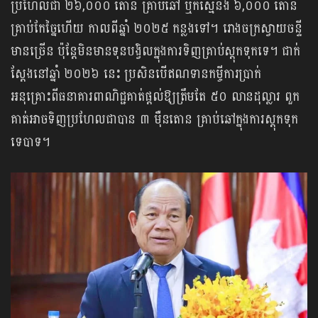
ប្រហែល​ជា ២៦,០០០ តោន គ្រាប់ឆៅ ឬក៏ស្មើនឹង ៦,០០០ តោន
គ្រាប់កែច្នៃហើយ កាលពីឆ្នាំ ២០២៥ កន្លងទៅ។ រោងចក្រស្វាយចន្ទី
មានច្រើន ប៉ុន្តែមិនមានទុនបង្វិលក្នុងការទិញគ្រាប់ស្តុកទុកទេ។ ជាក់
ស្តែងនៅឆ្នាំ ២០២៦ នេះ ប្រសិនបើឥណទានកម្ចីការប្រាក់
អនុគ្រោះពីធនាគារពាណិជ្ជគាត់ផ្តល់ឱ្យត្រឹមតែ ៥០ លានដុល្លារ ពួក
គាត់អាចទិញប្រហែលជាបាន ៣ ម៉ឺនតោន គ្រាប់ឆៅក្នុងការស្តុកទុក
ទេបាទ។