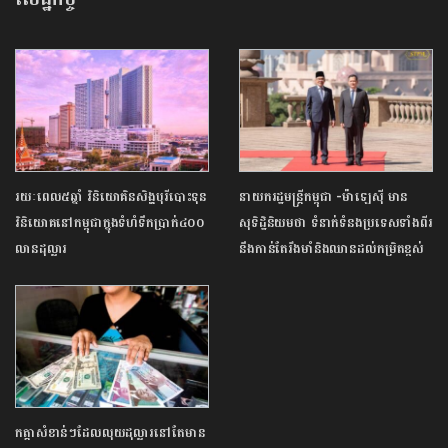
រយៈពេល៥ឆ្នាំ​ វិនិយោគិន​សិង្ហបុរីបោះទុន​
នាយករដ្ឋមន្ត្រីកម្ពុជា -ម៉ាឡេស៊ី មាន
វិនិយោគ​នៅកម្ពុជា​ក្នុងទំហំទឹកប្រាក់៤០០​
សុទិដ្ឋិនិយមថា ទំនាក់ទំនងប្រទេសទាំងពីរ
លានដុល្លារ​
នឹងកាន់តែរឹងមាំនិងឈានដល់កម្រិតខ្ពស់
កត្តាសំខាន់ៗដែលលុយដុល្លារនៅតែមាន