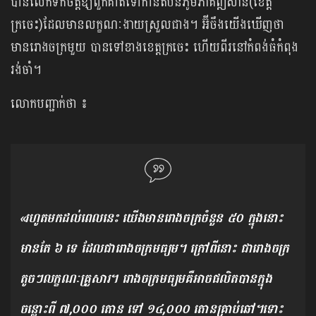
បានលើកទឹកចិត្តឱ្យពួកគាត់ទៅកាន់តំបន់ភូមិភាគឦសាន(ខេត្ត
ក្រចេះ)ដែលមានលក្ខណៈងាយស្រួលជាង។ អ៊ីចឹងយើងឃើញថា
មានរោងចក្រមួយ បានទៅខាងខេត្តក្រចេះ ហើយពីរនៅកំពង់ធំកំពុង
រង់ចាំ។
លោកបញ្ជាក់ថា ៖
«រហូតមកដល់ពេលនេះ យើងមានរោងចក្រចំនួន ៥០ ក្នុងនោះ
មានតែ ៦ ទេ ដែលជារោងចក្រមធ្យម។ ក្រៅពីនោះ ជារោងចក្រ
តូចៗលក្ខណៈគ្រួសារ។ រោងចក្រមធ្យមគឺអាចផលិតបានក្នុង
ចន្លោះពី ៧,០០០ តោន ទៅ ១៤,០០០ តោនគ្រាប់ឆៅ។ទោះ