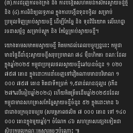
(៣).ការជំរុញការចងក្រង និង ការបង្កើតសហគមន៍កសិករស្វាយចន្ទីថ្មី
និង (៤).ការពិនិត្យលទ្ធភាព ក្នុងការបង្កើនទុនបង្វិល សម្រាប់
ប្រមូលទិញគ្រាប់ស្វាយចន្ទី ដើម្បីកែច្នៃ និង ទុនវិនិយោគ លើហេដ្ឋា
រចនាសម្ព័ន្ធ សម្រាប់ស្តុក និង កែច្នៃគ្រាប់ស្វាយចន្ទី។
យោងតាមសមាគមស្វាយចន្ទី គិតមកដល់ពេលបច្ចុប្បន្ននេះ កម្ពុជា
មានផ្ទៃដីដាំដុះស្វាយចន្ទីសរុបប្រមាណ ៧៤ ម៉ឺនហិកតា ខណៈដែល
ក្នុងឆ្នាំ២០២៥ កម្ពុជាប្រមូលផលស្វាយចន្ទីឆៅបានចំនួន ១ ០២០
៧៥៧ តោន ក្នុងនោះការនាំចេញទៅវៀតណាមមានបរិមាណ ១
០០០ ៧៥៧ តោន គិតជាទឹកប្រាក់ ១,៥ពាន់លានដុល្លារ (កើន
២៧%បើធៀបឆ្នាំ២០២៤) ហើយគិតត្រឹមដើមឆ្នាំ២០២៥ដដែល
កម្ពុជាមានសហគ្រាសកែច្នៃស្វាយចន្ទីចំនួន ៥២ ក្នុងនោះមាន ៦
ជារោងចក្រធុនមធ្យម (សមត្ថភាពផលិត ៧ ០០០ តោន ទៅ ១៤០
០០០ តោនក្នុងមួយឆ្នាំ)។ ចំណែក ៤៦ សហគ្រាសផ្សេងទៀតជា
សិប្បកម្មលក្ខណៈគ្រួសារតូចៗប៉ុណ្ណោះ ៕