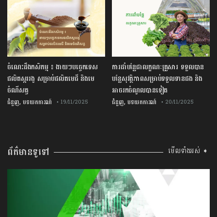
ចំណេះដឹងកសិកម្ម ៖ ងាយៗបច្ចេកទេស
ការដាំបន្លែជាលក្ខណៈគ្រួសារ ទទួលបាន
ផលិតស្កររងូ សម្រាប់ផលិតមេជី និងមេ
បន្លែសុវត្ថិភាពសម្រាប់ទទួលទានផង និង
ចំណីសត្វ
អាចរកចំណូលបានទៀត
,
,
ជំនួញ
បទយកការណ៍
ជំនួញ
បទយកការណ៍
• 19/11/2025
• 20/11/2025
ព័ត៌មានទូទៅ
មើលទាំងអស់ ➧