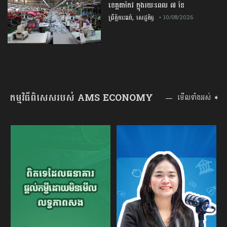
ខេត្ត​តាកែវ​ ក្នុង​រយៈពេល​ ​៧​ ​ខែ
,
ព្រឹត្តិការណ៍
សេដ្ឋកិច្ច
• 10/08/2026
កម្មវិធីពិសេសរបស់ AMS ECONOMY
មើលទាំងអស់ ➧