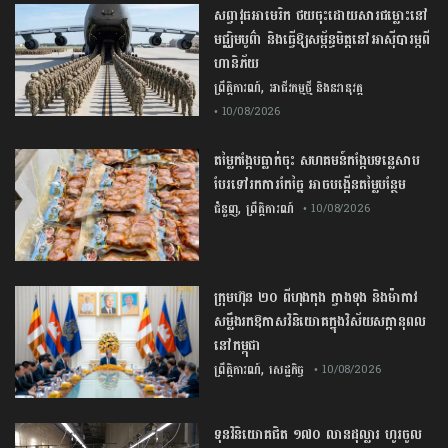
សព្វាវុធ​អាមេរិក ​ថយចុះ​ដោយសារ​ជម្លោះ​នៅ​
មជ្ឈិមបូព៌ា និង​ធ្វើឱ្យ​សម្ព័ន្ធមិត្ត​នៅ​អាស៊ី​បារម្ភ​ពី​
ហានិភ័យ​
,
ព្រឹត្តិការណ៍
អាជីវកម្មថ្មី និងនវានុវត្ត
• 10/08/2026
តម្លៃ​កង្កែប​ធ្លាក់ចុះ​ សហគមន៍​កង្កែប​ទន្លេ​សាប ​
បែរ​ទៅ​រក​ការ​កែច្នៃ​ ​អាច​បង្កើន​តម្លៃ​បន្ថែម​
,
ជំនួញ
ព្រឹត្តិការណ៍
• 10/08/2026
ក្រុមហ៊ុន​ ​២០​ ​ពី​ហុងកុង​ ក្វាង​ទុង​ ​និង​ម៉ាកាវ ​
សម្លឹង​រក​ឱកាស​វិនិយោគ​ក្នុង​វិស័យ​សក្តានុពល​
នៅ​កម្ពុជា​
,
ព្រឹត្តិការណ៍
សេដ្ឋកិច្ច
• 10/08/2026
ទុន​វិនិយោគ​ជិត​ ​១៧០​ ​លាន​ដុល្លារ​ ហូរ​ចូល​