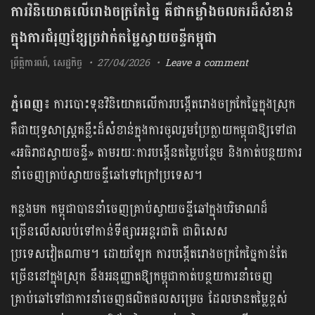
ការវិនិយោគលើរោងចក្រកែច្នៃ គឺជាកម្លាំងចលករដ៏សំខាន់
ក្នុងការជំរុញខ្សែច្រវាក់តម្លៃស្វាយចន្ទីកម្ពុជា
ព្រឹត្តិការណ៍
,
សេដ្ឋកិច្ច
27/04/2026
Leave a comment
ភ្នំពេញ៖
ការបោះទុនវិនិយោគលើការបង្កើតរោងចក្រកែច្នៃក្នុងស្រុក
គឺជាយុទ្ធសាស្ត្រគន្លឹះដ៏សំខាន់ក្នុងការចូលរួមប្រែក្លាយកម្ពុជាឱ្យទៅជា
«អធិរាជស្វាយចន្ទី» តាមរយៈការបង្កើនតម្លៃបន្ថែម និងកាត់បន្ថយការ
នាំចេញគ្រាប់ស្វាយចន្ទីឆៅទៅក្រៅប្រទេស។
កន្លងមក កម្ពុជាបាននាំចេញគ្រាប់ស្វាយចន្ទីឆៅក្នុងបរិមាណដ៏
ច្រើនលើសលប់ទៅកាន់ទីផ្សារអន្តរជាតិ ជាពិសេស
ប្រទេសវៀតណាម។ ដោយឡែក ការបង្កើតរោងចក្រកែច្នៃកាន់តែ
ច្រើននៅក្នុងស្រុក នឹងអនុញ្ញាត​ឱ្យកម្ពុជាកាត់បន្ថយការនាំចេញ
គ្រាប់ឆៅទៅជាការនាំចេញផលិតផលសម្រេច ដែលមានតម្លៃខ្ពស់