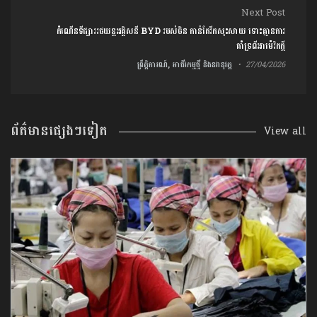
Next Post
កំណើនទីផ្សាររថយន្តអគ្គិសនី BYD របស់ចិន កាន់តែរីកសុះសាយ ទោះគ្មានការ
គាំទ្រពីអាម៉េរិកក្ដី
ព្រឹត្តិការណ៍, អាជីវកម្មថ្មី និងនវានុវត្ត
27/04/2026
ព័ត៌មានផ្សេងៗទៀត
View all