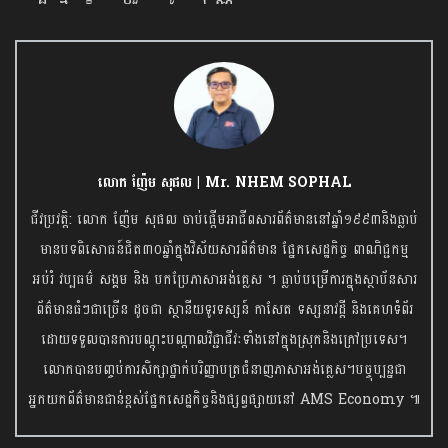
លោក ញ៉ែម សុផល | Mr. NHEM SOPHAL
ជីវប្រវត្តិ: លោក ញ៉ែម សុផល ចាប់ផ្តើមអាជីពសារព័ត៌មាននៅឆ្នាំ១៩៩៣និងធ្លាប់
មានបទពិសោធន៍ជិត៣០ឆ្នាំក្នុងវិស័យសារព័ត៌មាន ផ្នែកសេដ្ឋកិច្ច ពាណិជ្ជកម្ម
អប់រំ វប្បធម៌ សង្គម និង បកប្រែភាសាអង់គ្លេស ។ ធ្លាប់បម្រើការក្នុងស្ថាប័នសារ
ព័ត៌មានធំៗជាច្រើន ដូចជា ស្ថានីយទូរទស្សន៍ កាសែត ទស្សនាវដ្តី និងគេហទំព័រ
ដោយទទួលបានការបណ្តុះបណ្តាលវិជ្ជាជីវៈទាំងនៅក្នុងស្រុកនិងក្រៅប្រទេស។
លោកបានបញ្ចប់ការសិក្សាថ្នាក់បរិញ្ញាបត្រជំនាញភាសាអង់គ្លេស។បច្ចុប្បន្នជា
អ្នកយកព័ត៌មានជាន់ខ្ពស់ផ្នែកសេដ្ឋកិច្ចនិង​ផ្សព្វផ្សាយនៅ AMS Economy ៕