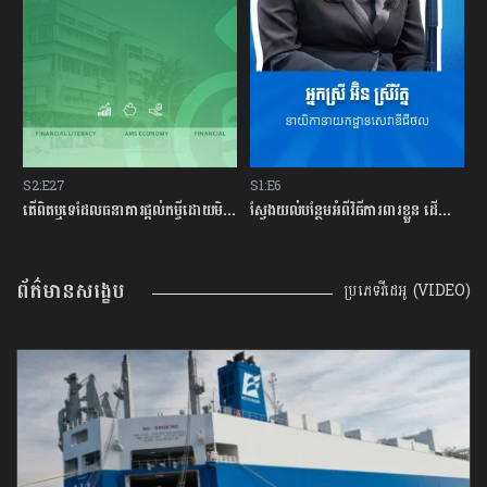
S2:E27
S1:E6
S
ម្ចីជាមួយធនាគារ
តើពិតឬទេដែលធនាគារផ្ដល់កម្ចីដោយមិនសិក្សាលើលទ្ធភាពសងត្រឡប់?
ស្វែងយល់បន្ថែមអំពីវិធីការពារខ្លួន ដើម្បីជៀសវាងពីការឆបោកតាមបច្ចេកវិទ្យាហិរញ្ញវត្ថុ!
ត
ព័ត៌មានសង្ខេប
ប្រភេទវីដេអូ (VIDEO)