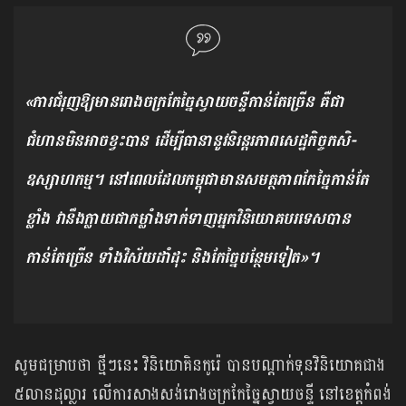
«ការជំរុញឱ្យមានរោងចក្រកែច្នៃស្វាយចន្ទីកាន់តែច្រើន គឺជា
ជំហានមិនអាចខ្វះបាន ដើម្បីធានានូវនិរន្តរភាពសេដ្ឋកិច្ចកសិ-
ឧស្សាហកម្ម។ នៅពេលដែលកម្ពុជាមានសមត្ថភាពកែច្នៃកាន់តែ
ខ្លាំង វានឹងក្លាយជាកម្លាំងទាក់ទាញអ្នកវិនិយោគបរទេសបាន
កាន់តែច្រើន ទាំងវិស័យដាំដុះ និងកែច្នៃបន្ថែមទៀត»។
សូមជម្រាបថា ថ្មីៗនេះ វិនិយោគិនកូរ៉េ បានបណ្តាក់ទុនវិនិយោគជាង
៥លានដុល្លារ លើការសាងសង់រោងចក្រកែច្នៃស្វាយចន្ទី នៅខេត្តកំពង់