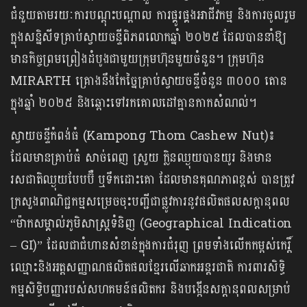
ជំនួយតាមរយៈការបណ្តុះបណ្តាល ការផ្គូរផ្គងអាជីវកម្ម និងការចូលរួម
ក្នុងសន្និសីទគ្រាប់ស្វាយចន្ទីពិភពលោកឆ្នាំ ២០២៥ ដែលបាននាំឱ្យ
មានកិច្ចព្រមព្រៀងដំបូងជាមួយក្រុមហ៊ុនមួយចំនួន។ ក្រុមហ៊ុន
MIRARTH គ្រោងនឹងកែច្នៃគ្រាប់ស្វាយចន្ទីចំនួន ៣០០០ តោន
ក្នុងឆ្នាំ ២០២៥ និងឆ្ពោះទៅរកគោលដៅគ្មានកាកសំណល់។
ស្វាយចន្ទីកំពង់ធំ (Kampong Thom Cashew Nut)៖
ដែលមានគ្រាប់ធំ សាច់ពេញ ស្រួយ ក្លិនឈ្ងុយបានយូរ និងមាន
រសជាតិឈ្ងុយបែបប៊ឺ ឬទឹកដោះគោ ដែលមានគុណភាពខ្ពស់ បានត្រូវ
ក្រសួងពាណិជ្ជកម្មសម្រេចចុះបញ្ជីជាផ្លូវការនូវផលិតផលសក្តានុពល
“ម៉ាកសម្គាល់ភូមិសាស្ត្រទំនិញ (Geographical Indication
– GI)” ដែលជាជំហានសំខាន់ក្នុងការជំរុញ ព្រមទាំងលើកកម្ពស់កេរ្តិ៍
ឈ្មោះនិងអត្តសញ្ញាណផលិតផលខ្មែរលើឆាកអន្តរជាតិ ការពារសិទ្ធិ
កម្មសិទ្ធិបញ្ញារបស់សហគមន៍ផលិតករ និងបង្កើនសក្តានុពលសម្រាប់