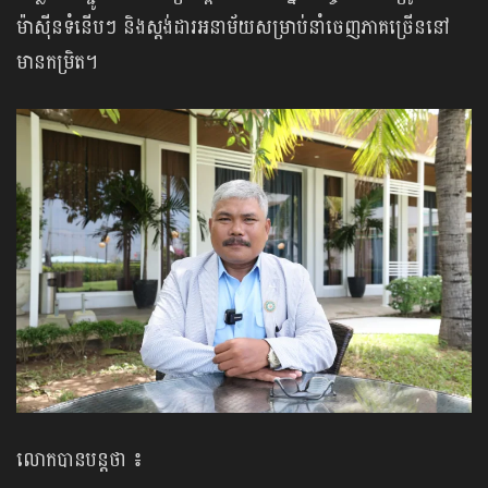
ម៉ាស៊ីនទំនើបៗ និងស្តង់ដារអនាម័យសម្រាប់នាំចេញភាគច្រើននៅ
មានកម្រិត។
លោកបានបន្តថា ៖