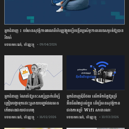
អ្នកជំនាញ ៖ ចង់មានសុវត្ថិភាពគណនីហិរញ្ញវត្ថុគប្បីបង្កើនប្រសិទ្ធភាពលេខសម្ងាត់ឱ្យបាន
រឹងមាំ
,
បទយកការណ៍
ហិរញ្ញវត្ថុ
• 09/04/2026
អ្នកជំនាញ ណែនាំឱ្យចេះសន្សំប្រាក់ដើម្បី
អ្នកជំនាញឌីជីថល លើកទឹកចិត្តឱ្យប្រើ
ត្រៀមបង្កាទុកដោះស្រាយបញ្ហាដែលអាច
អ៊ីនធឺណិតផ្ទាល់ខ្លួន ដើម្បីមានសុវត្ថិភាព
កើតមានជាយថាហេតុ
ជាងការប្រើ Wifi​ សាធារណៈ
,
,
បទយកការណ៍
ហិរញ្ញវត្ថុ
បទយកការណ៍
ហិរញ្ញវត្ថុ
• 16/02/2026
• 10/03/2026