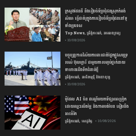
ក្រសួងដែនដី នឹងរៀបចំទីប្រជុំជនស្រុកកំពង់
សិលា ធ្វើជាគំរូក្នុងការរៀបចំទីប្រជុំជននៅទូ
ទាំងប្រទេស
,
,
Top News
ព្រឹត្តិការណ៍
អចលនទ្រព្យ
• 10/08/2026
​បច្ចុប្បន្នភាព​វិស័យការពារ​ជាតិ​ផ្នែកផ្លូវ​សមុទ្រ
របស់ ប៊ុលហ្ការី ​ជាមួយ​ការ​បញ្ចប់​ថ្នាក់​នាយ​
ទាហាន​ជើង​ទឹក​ជំនាន់ថ្មី​
,
ព្រឹត្តិការណ៍
អាជីវកម្មថ្មី និងនវានុវត្ត
• 10/08/2026
ម៉ូដែល​ ​AI​ ​ចិន ​ដណ្ដើម​យក​ទីផ្សារ​អាហ្វ្រិក ​
ដោយ​ឈ្នះ​លើ​តម្លៃ​ ​និង​ភាព​បត់បែន ​ធៀប​នឹង​
អាម៉េរិក​
,
ព្រឹត្តិការណ៍
សេដ្ឋកិច្ច
• 10/08/2026