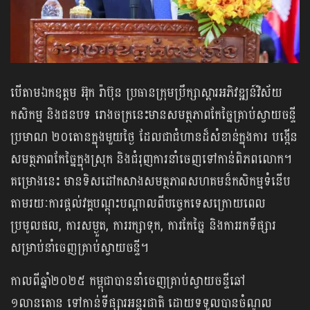
បើតាមឯកឧត្តម អ៊ុក រ៉ាប៊ុន ប្រធានក្រុមប្រឹក្សាស្តារអភិវឌ្ឍន៍វិស័យ
កសិកម្ម និងជនបទ រោងចក្រនេះមានសមត្ថភាពកែច្នៃគ្រាប់ស្វាយចន្ទី
ប្រមាណ ២០តោនក្នុងមួយថ្ងៃ ដែលជាជំហានដ៏សំខាន់ក្នុងការ បង្កើន
សមត្ថភាពកែច្នៃក្នុងស្រុក និងជំរុញការនាំចេញទៅកាន់ពិភពលោក។
គម្រោងនេះ មានទិសដៅកសាងសមត្ថភាពសហគមន៏កសិកម្មទំនើប
តាមរយៈការផ្តល់វគ្គ​បណ្តុះបណ្តាលពីបច្ចេកទេសក្រោយពេល
ប្រមូលផល, ការសម្ងួត, ការរក្សាទុក, ការកែច្នៃ និងការរកទីផ្សារ
សម្រាប់នាំចេញគ្រាប់ស្វាយចន្ទី។
កាលពីឆ្នាំ២០២៥ កម្ពុជាបាននាំចេញគ្រាប់ស្វាយចន្ទីឆៅ
១លានតោន ទៅកាន់​ទីផ្សារអន្តរជាតិ ដោយទទួលបានចំណូល