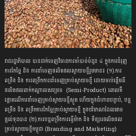
រាជរដ្ឋាភិបាល បានដាក់ចេញវិធានការចាំបាច់ចំនួន ៤ ក្នុងការជំរុញ
ការកែច្នៃ និង ការនាំចេញផលិតផលស្វាយចន្ទីរួមមាន៖ (១).ការ
ពង្រឹង និង ការពង្រីកការនាំចេញគ្រាប់ស្វាយចន្ទី ដោយចាប់ផ្តើមពី
ផលិតផលពាក់កណ្តាលសម្រេច (Semi-Product) ពោលគឺ
ផ្តោតលើការនាំចេញគ្រាប់ស្វាយចន្ទីស្ងួត ហើយក្នុងជំហានបន្ទាប់, បន្ត
ពង្រឹង និង ពង្រីកការកែច្នៃគ្រាប់ស្វាយចន្ទី ក្នុងបរិមាណដែលអាច
ផ្តល់ទុនបាន (២).ការបន្តពង្រឹងការធ្វើម៉ាក និង ទីផ្សារផលិតផល
គ្រាប់ស្វាយចន្ទីកម្ពុជា (Branding and Marketing)