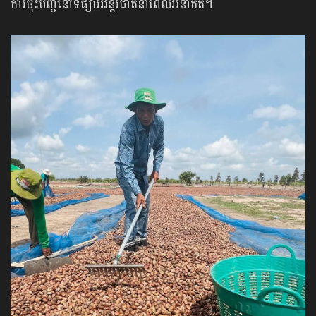
ការចុះបញ្ជីនៅទីផ្សារអន្តរជាតិនាពេលអនាគត។