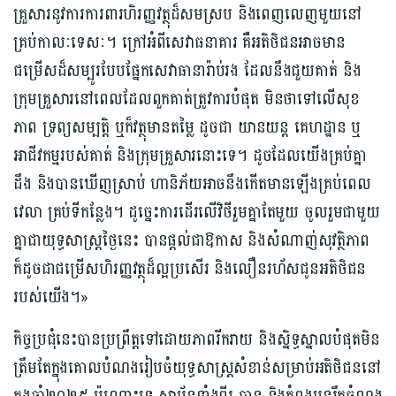
គ្រួសារនូវការការពារហិរញ្ញវត្ថុដ៏សមស្រប និងពេញលេញមួយនៅ
គ្រប់កាលៈទេសៈ។ ក្រៅអំពីសេវាធនាគារ គឺអតិថិជនអាចមាន
ជម្រើសដ៏សម្បូរបែបផ្នែកសេវាធានារ៉ាប់រង ដែលនឹងជួយគាត់ និង
ក្រុមគ្រួសារនៅពេលដែលពួកគាត់ត្រូវការបំផុត មិនថាទៅលើសុខ
ភាព ទ្រព្យសម្បត្តិ ឬក៏វត្ថុមានតម្លៃ ដូចជា យានយន្ត គេហដ្ឋាន ឬ
អាជីវកម្មរបស់គាត់ និងក្រុមគ្រួសារនោះទេ។ ដូចដែលយើងគ្រប់គ្នា
ដឹង និងបានឃើញស្រាប់ ហានិភ័យអាចនឹងកើតមានឡើងគ្រប់ពេល
វេលា គ្រប់ទីកន្លែង។ ដូច្នេះការដើរលើវិថីរួមគ្នាតែមួយ ចូលរួមជាមួយ
គ្នាជាយុទ្ធសាស្ត្រថ្ងៃនេះ បានផ្តល់ជាឱកាស និងសំណាញ់សុវត្ថិភាព
ក៏ដូចជាជម្រើសហិរញ្ញវត្ថុដ៏ល្អប្រសើរ និងលឿនរហ័សជូនអតិថិជន
របស់យើង។»
កិច្ចប្រជុំនេះបានប្រព្រឹត្តទៅដោយភាពរីករាយ និងសិ្នទ្ធស្នាលបំផុតមិន
ត្រឹមតែក្នុងគោលបំណងរៀបចំយុទ្ធសាស្រ្តសំខាន់សម្រាប់អតិថិជននៅ