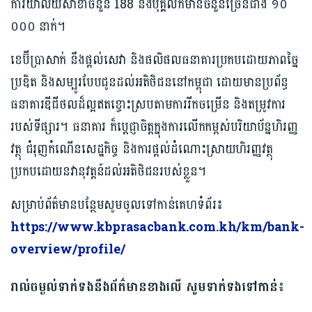
ការិយាល័យ​សាខា​ចំនួន​ 188 ​និង​បុគ្គលិក​មាន​ចំនួន​ច្រើនជាង​ ១០
០០០ ​នាក់​។
​ខេ​ប៊ី​ប្រា​សាក់​ នឹងផ្ដល់សេវា និងផលិផលធនាគារប្រកបដោយ​ភាព​ច្នៃ
ប្រឌិត​ និង​សម្បូរ​បែប​ជូន​ដល់អតិថិជននៅ​កម្ពុជា ដោយមានប្រព័ន្ធ
ធនាគារឌីជីថលដ៏ល្អឥតខ្ចោះស្របតាមការរីកចម្រើន និងតម្រូវការ
របស់ទីផ្សារ។ ធនាគារ ក៏​ប្តេជ្ញា​ចិត្ត​ក្នុងការលើកកម្ពស់​បរិ​យា​ប័ន្ន​ហិរញ្ញ
វត្ថុ​ ​ជំរុញ​កំណើន​សេដ្ឋកិច្ច​ ​និង​ការ​ផ្តល់​ដំណោះស្រាយហិរញ្ញវត្ថុ​
ប្រកបដោយ​ន​វា​នុ​វត្ត​ន៍​ដល់​អតិថិជន​របស់​ខ្លួន​។
សម្រាប់ព័ត៌មានបន្ថែមសូមចូលទៅកាន់គេហទំព័រ៖
https://www.kbprasacbank.com.kh/km/bank-
overview/profile/
រាល់ចម្ងល់ទាក់ទងនឹងព័ត៌មានខាងលើ សូមទាក់ទងទៅកាន់៖