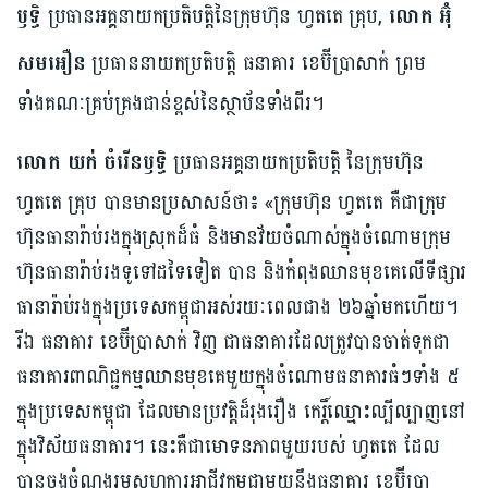
ឫទ្ធិ
ប្រធានអគ្គនាយកប្រតិបត្តិនៃក្រុមហ៊ុន ហ្វតតេ គ្រុប,
លោក អ៊ុំ
សមអឿន
ប្រធាននាយកប្រតិបត្តិ ធនាគារ ខេប៊ីប្រាសាក់ ព្រម
ទាំងគណៈគ្រប់គ្រងជាន់ខ្ពស់នៃស្ថាប័នទាំងពីរ។
លោក យក់ ចំរើនឫទ្ធិ
ប្រធានអគ្គនាយកប្រតិបត្តិ នៃក្រុមហ៊ុន
ហ្វតតេ គ្រុប បានមានប្រសាសន៍ថា៖ «ក្រុមហ៊ុន ហ្វតតេ គឺជាក្រុម
ហ៊ុនធានារ៉ាប់រងក្នុងស្រុកដ៏ធំ និងមានវ័យចំណាស់ក្នុងចំណោមក្រុម
ហ៊ុនធានារ៉ាប់រងទូទៅដទៃទៀត បាន និងកំពុងឈានមុខគេលើទីផ្សារ
ធានារ៉ាប់រងក្នុងប្រទេសកម្ពុជាអស់រយៈពេលជាង ២៦ឆ្នាំមកហើយ។
រីឯ ធនាគារ ខេប៊ីប្រាសាក់ វិញ ជាធនាគារដែលត្រូវបានចាត់ទុកជា
ធនាគារពាណិជ្ជកម្មឈានមុខគេមួយក្នុងចំណោមធនាគារធំៗទាំង ៥
ក្នុងប្រទេសកម្ពុជា ដែលមានប្រវត្តិដ៏រុងរឿង កេរ្តិ៍ឈ្មោះល្បីល្បាញនៅ
ក្នុងវិស័យធនាគារ។ នេះគឺជាមោទនភាពមួយរបស់ ហ្វតតេ ដែល
បានចងចំណងរួមសហការអាជីវកម្មជាមួយនឹងធនាគារ ខេប៊ីប្រា