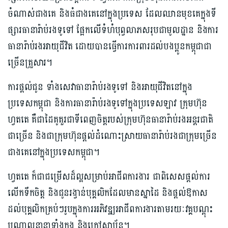
ចំណាស់ជាងគេ និងធំជាងគេនៅក្នុងប្រទេស ដែលឈានមុខគេក្នុងទី
ផ្សារធានារ៉ាប់រងទូទៅ ផ្អែកលើទំហំបុព្វលាភសរុបជាមូលដ្ឋាន និងការ
ធានារ៉ាប់រងអាយុជីវិត ដោយបានធ្វើការការពារដល់បងប្អូនកម្ពុជាជា
ច្រើនគ្រួសារ។
ការផ្តល់ជូន ទាំងសេវាធានារ៉ាប់រងទូទៅ និងអាយុជីវិតនៅក្នុង
ប្រទេសកម្ពុជា និងការធានារ៉ាប់រងទូទៅក្នុងប្រទេសឡាវ ក្រុមហ៊ុន
ហ្វតតេ គឺជាដៃគូគួរជាទីពេញចិត្តរបស់ក្រុមហ៊ុនធានារ៉ាប់រងអន្តរជាតិ
ជាច្រើន និងជាក្រុមហ៊ុនផ្តល់ដំណោះស្រាយធានារ៉ាប់រងជាក្រុមច្រើន
ជាងគេនៅក្នុងប្រទេសកម្ពុជា។
ហ្វតតេ ក៏ជាជម្រើសដ៏ល្អសម្រាប់អាជីពការងារ ជាពិសេសផ្តល់ការ
លើកទឹកចិត្ត និងជូនរង្វាន់បុគ្គលិកដែលមានស្នាដៃ និងផ្តល់ឱកាស
ដល់បុគ្គលិកគ្រប់ៗរូបក្នុងការអភិវឌ្ឍអាជីពការងារតាមរយៈវគ្គបណ្តុះ
បណ្តាលនានាទាំងក្នុង និងក្រៅស្ថាប័ន។