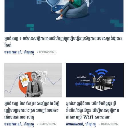
អ្នកជំនាញ ៖ ចង់មានសុវត្ថិភាពគណនីហិរញ្ញវត្ថុគប្បីបង្កើនប្រសិទ្ធភាពលេខសម្ងាត់ឱ្យបាន
រឹងមាំ
,
បទយកការណ៍
ហិរញ្ញវត្ថុ
• 09/04/2026
អ្នកជំនាញ ណែនាំឱ្យចេះសន្សំប្រាក់ដើម្បី
អ្នកជំនាញឌីជីថល លើកទឹកចិត្តឱ្យប្រើ
ត្រៀមបង្កាទុកដោះស្រាយបញ្ហាដែលអាច
អ៊ីនធឺណិតផ្ទាល់ខ្លួន ដើម្បីមានសុវត្ថិភាព
កើតមានជាយថាហេតុ
ជាងការប្រើ Wifi​ សាធារណៈ
,
,
បទយកការណ៍
ហិរញ្ញវត្ថុ
បទយកការណ៍
ហិរញ្ញវត្ថុ
• 16/02/2026
• 10/03/2026