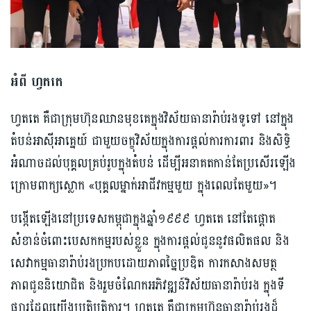
អំពី ហ្វតតេ
ហ្វតតេ គឺជាក្រុមហ៊ុនឈានមុខគេក្នុងវិស័យធានារ៉ាប់រងទូទៅ នៅក្នុង
តំបន់អាស៊ីអាគ្នេយ៍ ជាមួយចក្ខុវិស័យក្នុងការផ្តល់ការការពារ និងសិទ្ធិ
អំណាចដល់បុគ្គលគ្រប់រូបក្នុងតំបន់ ដើម្បីអនាគតកាន់តែប្រសើរឡើង
ក្រោមពាក្យស្លោក «បុគ្គលម្នាក់អាជីវកម្មមួយ ក្នុងពេលតែមួយ»។
បង្កើតឡើងនៅប្រទេសកម្ពុជាក្នុងឆ្នាំ១៩៩៩ ហ្វតតេ នៅតែផ្តោត
សំខាន់ចំពោះបេសកកម្មរបស់ខ្លួន ក្នុងការផ្តល់ជូននូវផលិតផល និង
សេវាកម្មធានារ៉ាប់រងប្រកបដោយភាពច្នៃប្រឌិត ការកសាងសមត្ថ
ភាពជូននិយោជិត និងរួមចំណែកអភិវឌ្ឍន៍វិស័យធានារ៉ាប់រង ក្នុងទី
ផ្សារដែលយើងប្រតិបត្តិការ។ ហ្វតតេ គឺជាក្រុមហ៊ុនធានារ៉ាប់រងដ៏