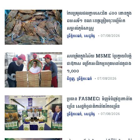
កែប​ប្រមូល​ផល​ក្តាម​សេះ​ជិត​ ​៤០០ ​តោន​ក្នុង​
ឆមាស​ទី​១​ ​ខណៈ​ខេត្ត​ត្រៀម​ចុះបញ្ជី​ម៉ាក​
សម្គាល់​ភូមិសាស្ត្រ​
,
ព្រឹត្តិការណ៍
សេដ្ឋកិច្ច
• 07/08/2026
សហគ្រិនក្នុងវិស័យ MSME ប្រែក្លាយវិបត្តិ
ជាឱកាស ពង្រីកអាជីវកម្មរហូតមានដៃគូជាង
១,០០០
,
ជំនួញ
ព្រឹត្តិការណ៍
• 07/08/2026
ប្រធាន​​ ​FASMEC​៖​ ​ទិញ​ទំនិញ​ខ្មែរ​កាន់តែ​
ច្រើន​ ​សេដ្ឋកិច្ច​ជាតិ​កាន់តែ​រីកចម្រើន​
,
ព្រឹត្តិការណ៍
សេដ្ឋកិច្ច
• 07/08/2026