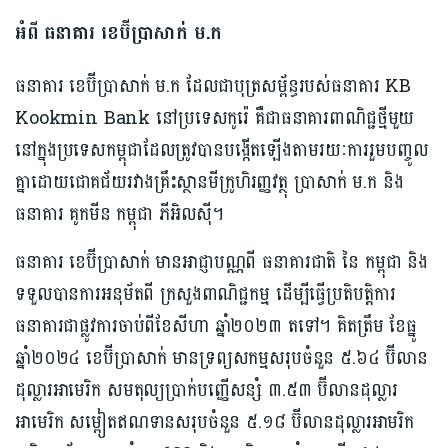
អំពី ធនាគារ ខេប៊ីប្រាសាក់ ម
.
ក
ធនាគារ​ ខេ​ប៊ី​ប្រា​សាក់​ ​ម​.​ក​ ​ដែល​ជា​បុត្រ​ស​ម្ព័ន្ធ​របស់​ធនាគារ​ KB
Kook​m​in​ ​Bank​ ​នៅ​ប្រទេស​កូរ៉េ ​គឺជា​ធនាគារ​ពាណិជ្ជ​ថ្មី​មួយ​
នៅ​ក្នុង​ប្រទេស​កម្ពុជា​ដែល​ត្រូវ​បាន​បង្កើត​ឡើង​តាមរយៈ​ការ​រួមបញ្ចូល​
គ្នា​ដោយ​ជោគជ័យ​រវាង​គ្រឹះស្ថាន​មីក្រូ​ហិរញ្ញវត្ថុ​ ប្រា​សាក់​ ​ម​.​ក​ ​និង​ ​
ធនាគារ​ ​គូក​មីន​ កម្ពុជា​ ​ភី​អិ​ល​ស៊ី​។​
ធនាគារ​ ខេ​ប៊ី​ប្រា​សាក់​ ​មាន​អាជ្ញា​ប​ណ្ណ​ពី​ ​ធនាគារ​ជាតិ​ ​នៃ​ ​កម្ពុជា​ ​និង​
ទទួល​បានការ​អនុម័ត​ពី​ ​ក្រសួង​ពាណិជ្ជកម្ម​ ​ដើម្បី​ធ្វើ​ប្រតិបត្តិការ​
ធនាគារ​ជា​ផ្លូវការ​ចាប់ពី​ខែ​សីហា​ ​ឆ្នាំ២០២៣ ​តទៅ​។ គិតត្រឹម ខែធ្នូ
ឆ្នាំ២០២៤ ​ខេ​ប៊ី​ប្រា​សាក់​ ​មានទ្រព្យ​សកម្ម​សរុប​ចំនួន​ ៥.៦៤ ​ប៊ី​លាន​
ដុល្លារ​អាមេរិក​ ​សមតុល្យ​ប្រាក់​បញ្ញើ​សន្សំ​ ៣.៥៣ ​ប៊ី​លាន​ដុល្លារ​
អាមេរិក​ ​ស​ម្ពៀ​ត​ឥណទាន​សរុប​ចំនួន​ ៥.១៨ ​ប៊ី​លាន​ដុល្លារ​អាម​រិ​ក​ ​