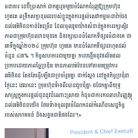
ធនាគារ ខេប៊ីប្រាសាក់ ជាកត្តារួមមួយចំណែកជំរុញឱ្យក្រុមហ៊ុន
ហ្វតតេ ពង្រីកសក្តានុពលរបស់ខ្លួនក្នុងការផ្តល់សេវាកម្មធានារ៉ាប់រង
ដល់អតិថិជនកាន់តែច្រើន ដែលចូលរួមយ៉ាងសំខាន់ក្នុងការរក្សាស្ថិរ
ភាពជាក្រុមហ៊ុនឈានមុខគេ និងរក្សាបានចំណែកទីផ្សារធំជាងគេ ជា
អាទិ៍ក្នុងឆ្នាំ២០២៤ ក្រុមហ៊ុន ហ្វតតេ មានចំណែកទីផ្សាររហូតដល់
ចំនួន ៤៣% ។ កិច្ចសហការជាមួយគ្នា ការបង្កើតនូវផលិតផល
ប្រកបដោយភាពច្នៃប្រឌិត មានភាពបត់បែនទៅតាមតម្រូវការ
អតិថិជន តែងតែធ្វើឡើងជាប្រចាំរួមគ្នា ជាក់ស្តែង នៅក្នុងកិច្ចប្រជុំនា
ថ្ងៃនេះ វេលានេះ ក្រុមហ៊ុនទំាងពីរបានជួបជុំគ្នា ជជែកគ្នាពីយុទ្ធ
សាស្រ្តក្នុងការផ្តល់ជូននូវដំណោះស្រាយ ក៏ដូចជាការការពារហិរញ្ញវត្ថុ
ដល់អតិថិជនយើង ថែមទំាងចូលរួមចំណែកដល់កំណើនសេដ្ឋកិច្ច
របស់សហគមន៍ និងសង្គមជាតិផងដែរ។»