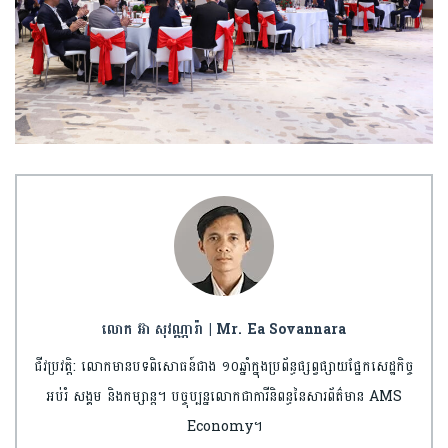
លោក អ៊ា សុវណ្ណារ៉ា | Mr. Ea Sovannara
ជីវប្រវត្តិ: លោកមានបទពិសោធន៍ជាង ១០ឆ្នាំក្នុងប្រព័ន្ធផ្សព្វផ្សាយផ្នែកសេដ្ឋកិច្ច
អប់រំ សង្គម និងកម្សាន្ត។ បច្ចុប្បន្នលោកជាការីនិពន្ធនៃសារព័ត៌មាន AMS
Economy។