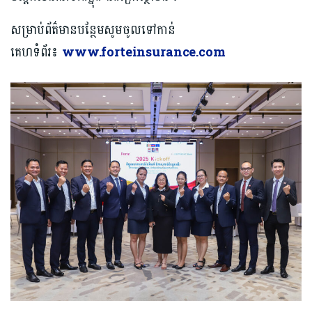
សម្រាប់ព័ត៌មានបន្ថែមសូមចូលទៅកាន់
គេហទំព័រ៖
www.forteinsurance.com