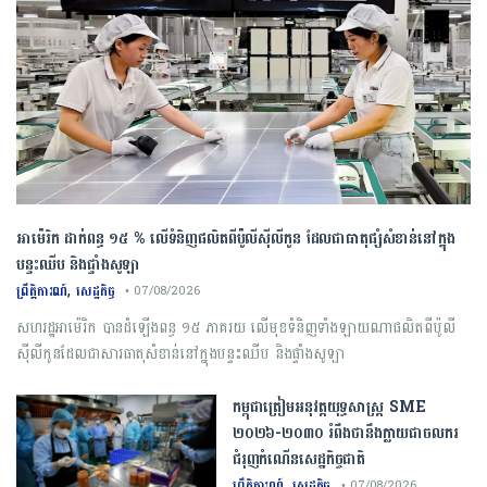
អាម៉េរិក ដាក់ពន្ធ ១៥ % លើទំនិញផលិតពីប៉ូលីស៊ីលីកូន ដែលជាធាតុផ្សំសំខាន់នៅក្នុង
បន្ទះឈីប និងផ្ទាំងសូឡា
,
ព្រឹត្តិការណ៍
សេដ្ឋកិច្ច
• 07/08/2026
សហរដ្ឋអាម៉េរិក បានដំឡើងពន្ធ ១៥ ភាគរយ លើមុខទំនិញទាំងឡាយណាផលិតពីប៉ូលី
ស៊ីលីកូនដែលជាសារធាតុសំខាន់នៅក្នុងបន្ទះឈីប និងផ្ទាំងសូឡា
កម្ពុជា​ត្រៀមអនុវត្ត​យុទ្ធសាស្ត្រ​ ​SME​ ​
២០២៦​-​២០៣០​ រំពឹងថានឹងក្លាយ​ជា​ចលករ​
ជំរុញ​កំណើន​សេដ្ឋកិច្ច​ជាតិ​
,
ព្រឹត្តិការណ៍
សេដ្ឋកិច្ច
• 07/08/2026