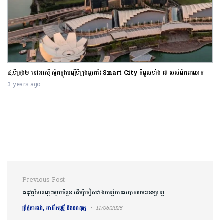
៤,ទីក្រុង២ នៅអាស៊ី ស្ថិតក្នុងបញ្ជីទីក្រុងឆ្លាតវៃ Smart City កំពូលទាំង ៧ របស់
ពិភពលោក
3 years ago
Post navigation
Previous Post
អនុវត្តវិធានល្អៗមួយចំនួន ដើម្បីចៀសវាងចាញ់ការឆបោកតាមអនឡាញ
ព្រឹត្តិការណ៍, អាជីវកម្មថ្មី និងនវានុវត្ត
11/06/2025