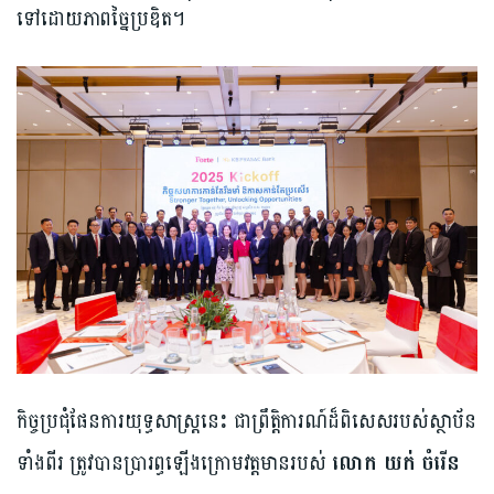
ទៅដោយភាពច្នៃប្រឌិត។
កិច្ចប្រជុំផែនការយុទ្ធសាស្រ្តនេះ ជាព្រឹត្តិការណ៍ដ៏ពិសេសរបស់ស្ថាប័ន
ទាំងពីរ ត្រូវបានប្រារព្ធឡើងក្រោមវត្តមានរបស់
លោក យក់ ចំរើន