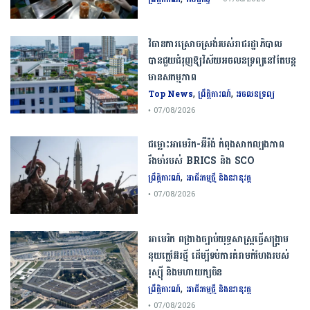
វិធានការស្រោចស្រង់របស់រាជរដ្ឋាភិបាល​
បាន​ជួយ​ជំរុញឱ្យវិស័យ​អចលនទ្រព្យនៅតែបន្ត​
មានសកម្មភាព
,
,
Top News
ព្រឹត្តិការណ៍
អចលនទ្រព្យ
• 07/08/2026
ជម្លោះ​អាមេរិក​-​អ៊ីរ៉ង់​ ​កំពុង​សាកល្បង​ភាព​
រឹងមាំ​របស់​ ​BRICS​ ​និង​ ​SCO​
,
ព្រឹត្តិការណ៍
អាជីវកម្មថ្មី និងនវានុវត្ត
• 07/08/2026
​អាមេរិក​ ពង្រាងច្បាប់​យុទ្ធសាស្ត្រ​ធ្វើ​សង្គ្រាម​
នុយក្លេអ៊ែរ​ថ្មី ដើម្បីទប់ការគំរាមកំហែងរបស់​
រុស្ស៊ី និងមហាយក្សចិន
,
ព្រឹត្តិការណ៍
អាជីវកម្មថ្មី និងនវានុវត្ត
• 07/08/2026