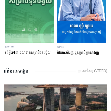
S1:E5
S2:E24
ានសម្រាប់ទុនបង្វិល
ផែនការហិរញ្ញវត្ថុសម្រាប់អ្នកសាងគ្រួសារថ្មីថ្មោង
ព័ត៌មានសង្ខេប
ប្រភេទវីដេអូ (VIDEO)