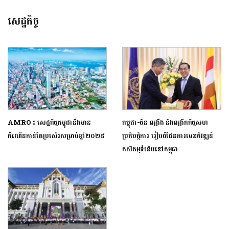
សេដ្ឋកិច្ច
AMRO ៖ សេដ្ឋកិច្ចកម្ពុជានឹងមាន
កម្ពុជា-ចិន ពង្រឹង និងពង្រីកកិច្ចសហ
កំណើនកាន់តែប្រសើរសម្រាប់ឆ្នាំ២០២៥
ប្រតិបត្តិការ រៀបចំផែនការមេអភិវឌ្ឍន៍
កសិកម្មទំនើបនៅកម្ពុជា