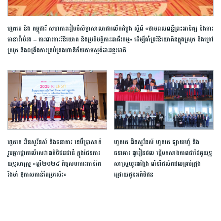
ហ្វតតេ និង កម្ពុជារី សហការរៀបចំសិក្ខាសាលាជាលើកដំបូង ស្តីពី «ថាមពលពន្លឺព្រះអាទិត្យ និងការ
ធានារ៉ាប់រង – ការពារការវិនិយោគ និងប្រតិបត្តិការអាជីវកម្ម» ដើម្បីគាំទ្រវិនិយោគិនក្នុងស្រុក និងក្រៅ
ស្រុក និងពង្រឹងការគ្រប់គ្រងហានិភ័យតាមស្តង់ដាអន្តរជាតិ
ហ្វតតេ អ៊ិនសួរឹនស៍ និងធនាគារ ខេប៊ីប្រាសាក់
ហ្វតតេ អ៊ិនសួរឹនស៍ ហ្វតតេ ឡាយហ្វ៍ និង
រួមគ្នាផ្តោតលើសេវាអតិថិជនជាធំ ក្នុងផែនការ
ធនាគារ អូរៀនថល ផ្តើមកសាងភាពជាដៃគូយុទ្ធ
យុទ្ធសាស្រ្ត «ឆ្នាំ២០២៥ កិច្ចសហការកាន់តែ
សាស្ត្រយូរអង្វែង ពាំនាំផលិតផលគ្រប់ជ្រុង
រឹងមាំ ឱកាសកាន់តែប្រសើរ»
ជ្រោយជូនអតិថិជន