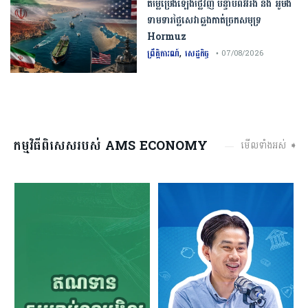
តម្លៃប្រេងឡើងថ្លៃវិញ បន្ទាប់ពីអ៊ីរ៉ង់ និង អូម៉ង់
ទាមទារថ្លៃសេវាឆ្លងកាត់ច្រកសមុទ្រ
Hormuz
,
ព្រឹត្តិការណ៍
សេដ្ឋកិច្ច
• 07/08/2026
កម្មវិធីពិសេសរបស់ AMS ECONOMY
មើលទាំងអស់ ➧