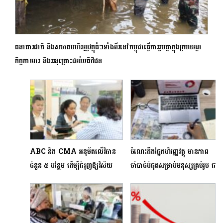
ធនាគារជាតិ និងសមាគមហិរញ្ញវត្ថុធំៗទាំងពីរនៅកម្ពុជាធ្វើការរួមគ្នាក្នុងក្របខណ្ឌ
កិច្ចការពារ និងអនុគ្រោះដល់អតិថិជន
ABC និង CMA អនុម័តលើវិធាន
ចំណេះដឹងផ្នែកហិរញ្ញវត្ថុ មានភាព
ចំនួន ៥ បន្ថែម ដើម្បីជំរុញឱ្យវិស័យ
ចាំបាច់បំផុតសម្រាប់មនុស្សគ្រប់រូប ជា
ធនាគារ និងហិរញ្ញវត្ថុកាន់តែរឹងមាំ និង
ពិសេសអាចជួយជំរុញកំណើនដល់
មាននិរន្តរភាព
សេដ្ឋកិច្ចជាតិ