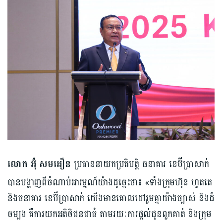
លោក អ៊ុំ សមអឿន
ប្រធាននាយកប្រតិបត្តិ ធនាគារ ខេប៊ីប្រាសាក់
បានបង្ហាញពីចំណាប់អារម្មណ៍យ៉ាងដូច្នេះថា៖ «ទាំងក្រុមហ៊ុន ហ្វតតេ
និងធនាគារ ខេប៊ីប្រាសាក់ យើងមានគោលដៅរួមគ្នាយ៉ាងច្បាស់ និងដ៏
ចម្បង គឺការយកអតិថិជនជាធំ តាមរយៈការផ្តល់ជូនពួកគាត់ និងក្រុម