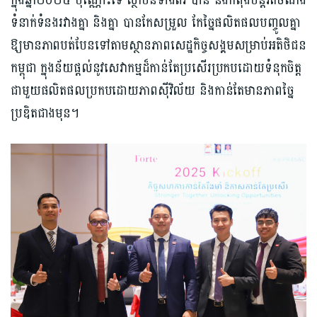
ក្នុងឆ្នាំ២០២៥ ប៉ុណ្ណោះទេ ស្ថាប័នទាំងពីរ បាន និងកំពុងបន្តរឹតចំណង
ទំនាក់ទំនងរវាងគ្នា និងគ្នា បានកែសម្រួល កែច្នៃផលិតផលបញ្ចូលគ្នា
ឱ្យមានភាពបត់បែនទៅតាមស្ថានភាពសេដ្ឋកិច្ចសង្គមសម្រាប់អតិថិជន
កម្ពុជា ក្នុងន័យផ្តល់នូវសេវាកម្មដ៏កាន់តែប្រសើរប្រកបដោយទំនុកចិត្ត
ជាមួយផលិតផលប្រកបដោយភាពស៊ីវិល័យ និងកាន់តែមានភាពច្នៃ
ប្រឌិតជាងមុន។​