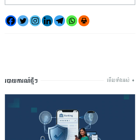
របាយការណ៍ថ្មីៗ
មើលទាំងអស់ ➧