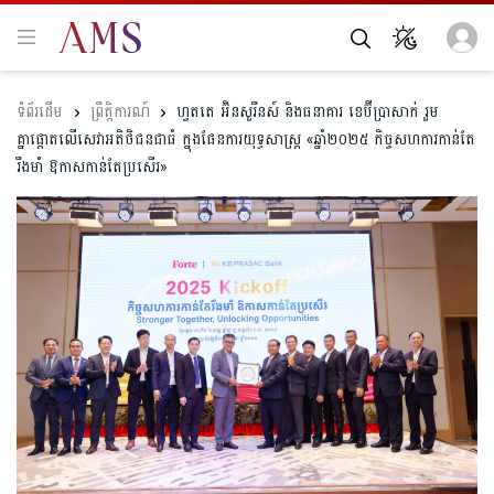
ព្រឹត្តិការណ៍
ហ្វតតេ អ៊ិនសួរឹនស៍ និងធនាគារ ខេប៊ីប្រាសាក់ រួម
គ្នាផ្តោតលើសេវាអតិថិជនជាធំ ក្នុងផែនការយុទ្ធសាស្រ្ត «ឆ្នាំ២០២៥ កិច្ចសហការកាន់តែ
រឹងមាំ ឱកាសកាន់តែប្រសើរ»