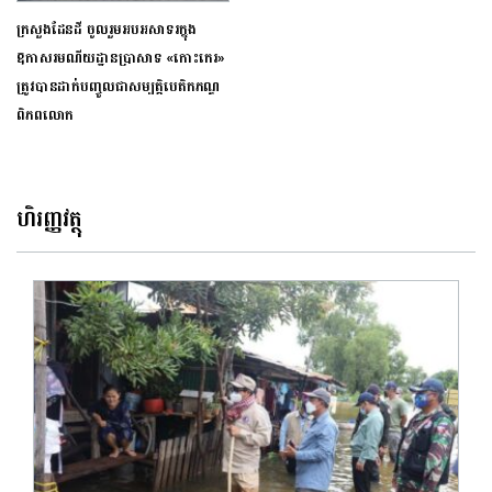
ក្រសួងដែនដី ចូលរួមអបអសាទរក្នុង
ឱកាសរមណីយដ្ឋានប្រាសាទ «កោះកេរ»
ត្រូវបានដាក់បញ្ចូលជាសម្បត្តិបេតិកភណ្ឌ
ពិភពលោក
ហិរញ្ញវត្ថុ