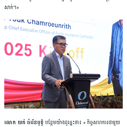
សាក់។»
លោក យក់ ចំរើនឫទ្ធិ
បន្ថែមយ៉ាងដូច្នេះថា៖ « កិច្ចសហការជាមួយ