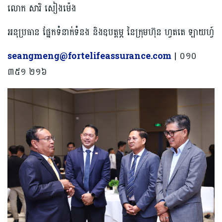
លោក សារិ សៀងម៉េង
អនុប្រធាន ផ្នែកទំនាក់ទំនង និងឧបត្តម្ភ នៃក្រុមហ៊ុន ហ្វតតេ ឡាយហ្វ៍
seangmeng@fortelifeassurance.com
| ០១០
៣៥១ ២១៦