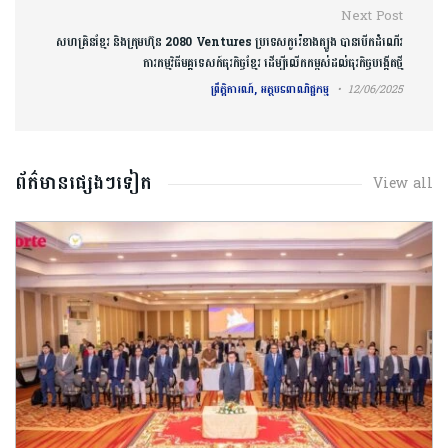
Next Post
សហគ្រិនខ្មែរ និងក្រុមហ៊ុន 2080 Ventures ប្រទេសកូរ៉េខាងត្បូង បានបើកដំណើរ
ការកម្មវិធីមគ្គទេសក៍ធុរកិច្ចខ្មែរ ដើម្បីលើកកម្ពស់ដល់ធុរកិច្ចបង្កើតថ្មី
ព្រឹត្តិការណ៍, អត្ថបទពាណិជ្ជកម្ម
12/06/2025
ព័ត៌មានផ្សេងៗទៀត
View all