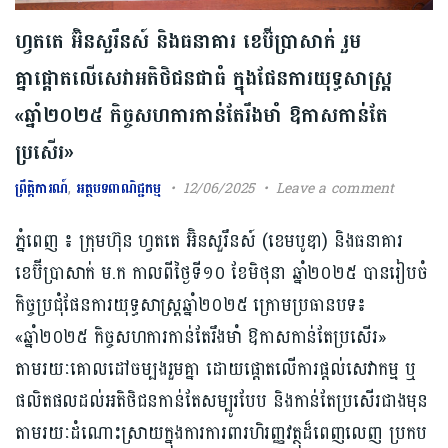
ហ្វតតេ អ៊ិនសួរឹនស៍ និងធនាគារ ខេប៊ីប្រាសាក់ រួម
គ្នាផ្តោតលើសេវាអតិថិជនជាធំ ក្នុងផែនការយុទ្ធសាស្រ្ត
«ឆ្នាំ២០២៥ កិច្ចសហការកាន់តែរឹងមាំ ឱកាសកាន់តែ
ប្រសើរ»
ព្រឹត្តិការណ៍
,
អត្ថបទពាណិជ្ជកម្ម
12/06/2025
Leave a comment
ភ្នំពេញ ៖ ក្រុមហ៊ុន ហ្វតតេ អ៊ិនសួរឹនស៍ (ខេមបូឌា) និងធនាគារ
ខេប៊ីប្រាសាក់ ម.ក កាលពីថ្ងៃទី១០ ខែមិថុនា ឆ្នាំ២០២៥ បានរៀបចំ
កិច្ចប្រជុំផែនការយុទ្ធសាស្រ្តឆ្នាំ២០២៥ ក្រោមប្រធានបទ៖
«ឆ្នាំ២០២៥ កិច្ចសហការកាន់តែរឹងមាំ ឱកាសកាន់តែប្រសើរ»
តាមរយៈគោលដៅចម្បងរួមគ្នា ដោយផ្តោតលើការផ្តល់សេវាកម្ម ឬ
ផលិតផលដល់អតិថិជនកាន់តែសម្បូរបែប និងកាន់តែប្រសើរជាងមុន
តាមរយៈដំណោះស្រាយក្នុងការការពារហិរញ្ញវត្ថុដ៏ពេញលេញ ប្រកប