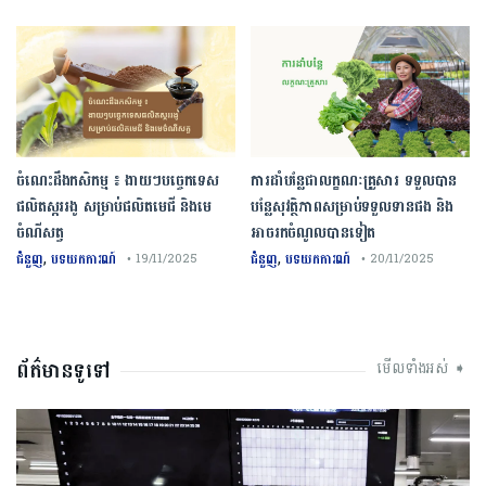
ចំណេះដឹងកសិកម្ម ៖ ងាយៗបច្ចេកទេស
ការដាំបន្លែជាលក្ខណៈគ្រួសារ ទទួលបាន
ផលិតស្កររងូ សម្រាប់ផលិតមេជី និងមេ
បន្លែសុវត្ថិភាពសម្រាប់ទទួលទានផង និង
ចំណីសត្វ
អាចរកចំណូលបានទៀត
,
,
ជំនួញ
បទយកការណ៍
ជំនួញ
បទយកការណ៍
• 19/11/2025
• 20/11/2025
ព័ត៌មានទូទៅ
មើលទាំងអស់ ➧