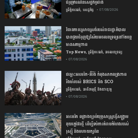
ជំរុញ​កំណើន​សេដ្ឋកិច្ច​ជាតិ​
,
ព្រឹត្តិការណ៍
សេដ្ឋកិច្ច
• 07/08/2026
វិធានការស្រោចស្រង់របស់រាជរដ្ឋាភិបាល​
បាន​ជួយ​ជំរុញឱ្យវិស័យ​អចលនទ្រព្យនៅតែបន្ត​
មានសកម្មភាព
,
,
Top News
ព្រឹត្តិការណ៍
អចលនទ្រព្យ
• 07/08/2026
ជម្លោះ​អាមេរិក​-​អ៊ីរ៉ង់​ ​កំពុង​សាកល្បង​ភាព​
រឹងមាំ​របស់​ ​BRICS​ ​និង​ ​SCO​
,
ព្រឹត្តិការណ៍
អាជីវកម្មថ្មី និងនវានុវត្ត
• 07/08/2026
​អាមេរិក​ ពង្រាងច្បាប់​យុទ្ធសាស្ត្រ​ធ្វើ​សង្គ្រាម​
នុយក្លេអ៊ែរ​ថ្មី ដើម្បីទប់ការគំរាមកំហែងរបស់​
រុស្ស៊ី និងមហាយក្សចិន