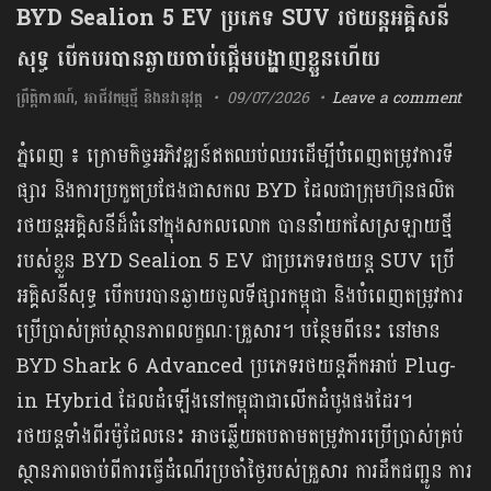
BYD Sealion 5 EV ប្រភេទ SUV រថយន្តអគ្គិសនី
សុទ្ធ បើកបរបានឆ្ងាយចាប់ផ្តើមបង្ហាញខ្លួនហើយ
ព្រឹត្តិការណ៍
,
អាជីវកម្មថ្មី និងនវានុវត្ត
09/07/2026
Leave a comment
ភ្នំពេញ ៖ ក្រោមកិច្ចអភិវឌ្ឍន៍ឥតឈប់ឈរដើម្បីបំពេញតម្រូវការទី
ផ្សារ និងការប្រកួតប្រជែងជាសកល BYD ដែលជាក្រុមហ៊ុនផលិត
រថយន្តអគ្គិសនីដ៏ធំនៅក្នុងសកលលោក បាននាំយកសែស្រឡាយថ្មី
របស់ខ្លួន BYD Sealion 5 EV ជាប្រភេទរថយន្ត SUV ប្រើ
អគ្គិសនីសុទ្ធ បើកបរបានឆ្ងាយចូលទីផ្សារកម្ពុជា និងបំពេញតម្រូវការ
ប្រើប្រាស់គ្រប់ស្ថានភាពលក្ខណៈគ្រួសារ។ បន្ថែមពីនេះ នៅមាន
BYD Shark 6 Advanced ប្រភេទរថយន្តភីកអាប់ Plug-
in Hybrid ដែលដំឡើងនៅកម្ពុជាជាលើកដំបូងផងដែរ។
រថយន្តទាំងពីរម៉ូដែលនេះ អាចឆ្លើយតបតាមតម្រូវការប្រើប្រាស់គ្រប់
ស្ថានភាពចាប់ពីការធ្វើដំណើរប្រចាំថ្ងៃរបស់គ្រួសារ ការដឹកជញ្ជូន ការ