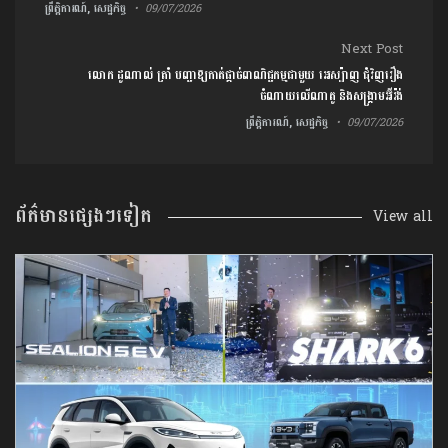
ព្រឹត្តិការណ៍, សេដ្ឋកិច្ច
09/07/2026
Next Post
លោក ដូណាល់ ត្រាំ បញ្ជាឱ្យកាត់ផ្តាច់ពាណិជ្ជកម្មជាមួយ អេស្ប៉ាញ ជុំវិញរឿង
ចំណាយលើណាតូ និងសង្រ្គាមអ៊ីរ៉ង់
ព្រឹត្តិការណ៍, សេដ្ឋកិច្ច
09/07/2026
ព័ត៌មានផ្សេងៗទៀត
View all