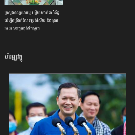
ក្រសួងឧស្សាហកម្ម កៀរគរភាគីពាក់ព័ន្ធ
ដើម្បីពង្រឹងកំណែទម្រង់វិស័យ និងគុណ
ភាពសេវាផ្គត់ផ្គង់ទឹកស្អាត
ហិរញ្ញវត្ថុ