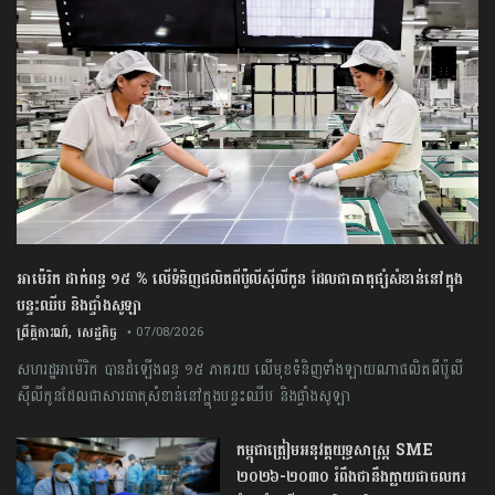
អាម៉េរិក ដាក់ពន្ធ ១៥ % លើទំនិញផលិតពីប៉ូលីស៊ីលីកូន ដែលជាធាតុផ្សំសំខាន់នៅក្នុង
បន្ទះឈីប និងផ្ទាំងសូឡា
,
ព្រឹត្តិការណ៍
សេដ្ឋកិច្ច
• 07/08/2026
សហរដ្ឋអាម៉េរិក បានដំឡើងពន្ធ ១៥ ភាគរយ លើមុខទំនិញទាំងឡាយណាផលិតពីប៉ូលី
ស៊ីលីកូនដែលជាសារធាតុសំខាន់នៅក្នុងបន្ទះឈីប និងផ្ទាំងសូឡា
កម្ពុជា​ត្រៀមអនុវត្ត​យុទ្ធសាស្ត្រ​ ​SME​ ​
២០២៦​-​២០៣០​ រំពឹងថានឹងក្លាយ​ជា​ចលករ​