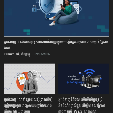
អ្នកជំនាញ ៖ ចង់មានសុវត្ថិភាពគណនីហិរញ្ញវត្ថុគប្បីបង្កើនប្រសិទ្ធភាពលេខសម្ងាត់ឱ្យបាន
រឹងមាំ
,
បទយកការណ៍
ហិរញ្ញវត្ថុ
• 09/04/2026
អ្នកជំនាញ ណែនាំឱ្យចេះសន្សំប្រាក់ដើម្បី
អ្នកជំនាញឌីជីថល លើកទឹកចិត្តឱ្យប្រើ
ត្រៀមបង្កាទុកដោះស្រាយបញ្ហាដែលអាច
អ៊ីនធឺណិតផ្ទាល់ខ្លួន ដើម្បីមានសុវត្ថិភាព
កើតមានជាយថាហេតុ
ជាងការប្រើ Wifi​ សាធារណៈ