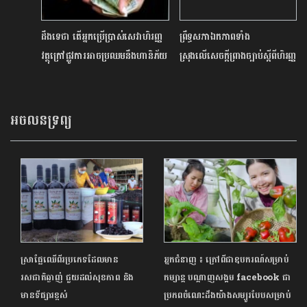
ដឹងទេថា តើអ្នកប្រើប្រាស់សេវាហិរញ្ញ
ព្រឹទ្ធសភាឯកភាពទាំង
វត្ថុក្រៅផ្លូវការអាចប្រឈមនឹងហានិភ័យ
ស្រុងលើសេចក្តីព្រាងច្បាប់ស្តីពីហិរញ្ញ
អ្វីខ្លះ?
វត្ថុសម្រាប់ការគ្រប់គ្រងឆ្នាំ២០២២
អចលនទ្រព្យ
ស្រាផ្លែឈើពីរប្រភេទដែលមាន
អ្នកជំនាញ ៖ ក្រៅពីជាឧបករណ៍សម្រាប់
រសជាតិឆ្ងាញ់ ជួយដល់សុខភាព និង
កម្សាន្ត បណ្ដាញសង្គម facebook ជា
មានទីផ្សារខ្ពស់
ប្រភពចំណេះដឹងយ៉ាងសម្បូរបែបសម្រាប់