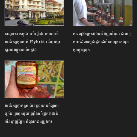
សណ្ឋាគារកម្ពុជាចាប់ផ្តើមងាកមកចាប់
ការពង្រឹងត្រួតពិនិត្យទំនិញនាំចូល ជាលទ្ធ
អាជីវកម្មកូនកាត់ Hybrid ដើម្បីរក្សា
ភាពដែលកម្ពុជាជួយដល់សហគ្រាសធុន
ស្ថិរភាពក្នុងសម័យកូវីដ
តូចក្នុងស្រុក
អាជីវកម្មខ្នាតតូច តែទទួលបានចំណូល
ច្រើន ប្រហុកខ្ទិះចិញ្ច្រាំសាច់ជ្រូក៣ជាន់
ហឹរ ឆ្ងាញ់ប្លែក កំពុងមានតម្រូវការ