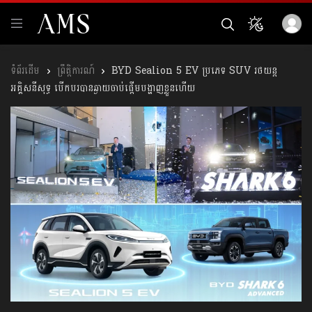
ព្រឹត្តិការណ៍
BYD Sealion 5 EV ប្រភេទ SUV រថយន្ត
អគ្គិសនីសុទ្ធ បើកបរបានឆ្ងាយចាប់ផ្តើមបង្ហាញខ្លួនហើយ