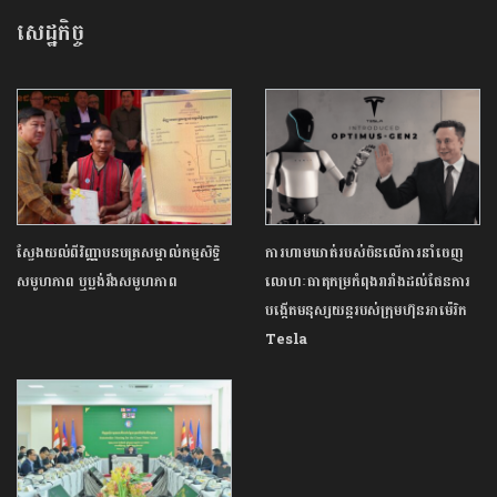
សេដ្ឋកិច្ច
ស្វែងយល់​ពីវិញ្ញាបនបត្រ​សម្គាល់កម្មសិទ្ធិ​
ការហាមឃាត់របស់ចិនលើការនាំចេញ
សមូហភាព ឬប្លង់រឹង​សមូហភាព
លោហៈធាតុកម្រកំពុងរារាំងដល់ផែនការ
បង្កើតមនុស្សយន្តរបស់ក្រុមហ៊ុនអាម៉េរិក
Tesla