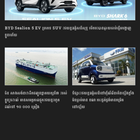
BYD Sealion 5 EV ប្រភេទ SUV រថយន្តអគ្គិសនីសុទ្ធ បើកបរបានឆ្ងាយចាប់ផ្តើមបង្ហាញ
ខ្លួនហើយ
ចិន​ សាងសង់នាវាដឹកជញ្ជូនខ្នាតយក្សទី៣ របស់
ទីផ្សាររថយន្តអគ្គិសនីនៅហ្វីលីពីនកើនឡើងខ្លាំង
ខ្លួនរួចរាល់ មានសមត្ថភាពផ្ទុករថយន្តរហូត
មិនធ្លាប់មាន ខណៈការផ្គត់ផ្គង់មានកម្រិត
ដល់ទៅ ១០ ០០០ គ្រឿង
នៅឡើយ