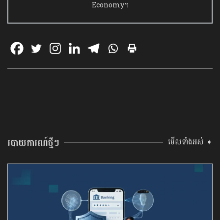
Economy។
របាយការណ៍ថ្មីៗ
មើលទាំងអស់ ➧