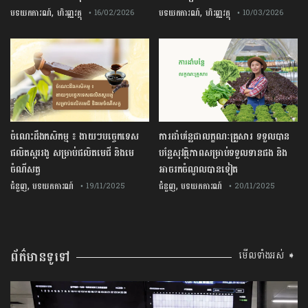
,
,
បទយកការណ៍
ហិរញ្ញវត្ថុ
បទយកការណ៍
ហិរញ្ញវត្ថុ
• 16/02/2026
• 10/03/2026
ចំណេះដឹងកសិកម្ម ៖ ងាយៗបច្ចេកទេស
ការដាំបន្លែជាលក្ខណៈគ្រួសារ ទទួលបាន
ផលិតស្កររងូ សម្រាប់ផលិតមេជី និងមេ
បន្លែសុវត្ថិភាពសម្រាប់ទទួលទានផង និង
ចំណីសត្វ
អាចរកចំណូលបានទៀត
,
,
ជំនួញ
បទយកការណ៍
ជំនួញ
បទយកការណ៍
• 19/11/2025
• 20/11/2025
ព័ត៌មានទូទៅ
មើលទាំងអស់ ➧