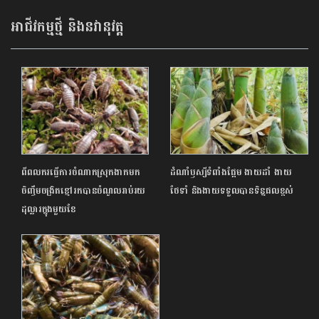
អាជីវកម្មថ្មី និងនវានុវត្ត
ពីពលករធ្វើការចំណាកស្រុកងាកមក
ដំណាំឫស្សីទំពាំងផ្អែម ងាយដាំ ងាយ
ចិញ្ចឹមចង្រិតខ្មៅរកបានចំណូលរាប់រយ
ថែទាំ និងងាយទទួលបានទិន្នផលខ្ពស់
ដុល្លារក្នុងមួយខែ