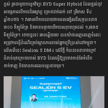
ខ្ពស់ រួមជាមួយបច្ចេកវិទ្យា BYD Super Hybrid ដែលផ្តល់នូវ
សមត្ថភាពបើកបរដ៏អស្ចារ្យ គ្រោងដាក់លក់ នៅ ត្រីមាស ទី៤
ឆ្នាំ២០២៦ ។ វាអាចបើកបរដោយថាមពលអគ្គិសនីសុទ្ធបានជាង
៣០០ គីឡូម៉ែត្រ និងមានចម្ងាយបើកបរសរុបរហូតដល់ ១,៧៣៥
គីឡូម៉ែត្រ។ រថយន្តនេះ អាចឆ្លើយតប បានយ៉ាងពេញលេញចំពោះ
តម្រូវការធ្វើដំណើរគ្រប់ស្ថានភាពរបស់អ្នកប្រើប្រាស់នៅកម្ពុជា។
លើសពីនេះ Sealion 5 DM-i ស៊េរីថ្មី ក៏បានរចនាខាងក្រៅ
ជំនាន់ចុងក្រោយរបស់ BYD ដែលធ្វើឱ្យរូបរាងកាន់តែទំនើប
ទាក់ទាញ និងមានភាពលេចធ្លោជាងមុន។