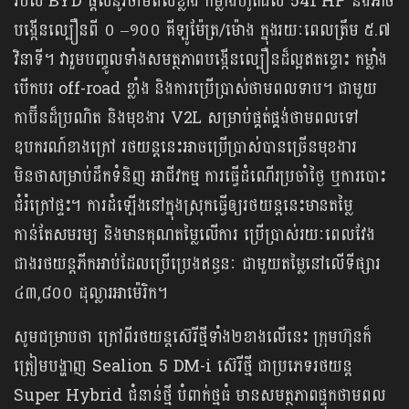
របស់ BYD ផ្តល់នូវថាមពលខ្លាំង កម្លាំងហូតដល់ 541 HP និងអាច
បង្កើនល្បឿនពី ០ –១០០ គីឡូម៉ែត្រ/ម៉ោង ក្នុងរយៈពេលត្រឹម ៥.៧
វិនាទី។ វារួមបញ្ចូលទាំងសមត្ថភាពបង្កើនល្បឿនដ៏ល្អឥតខ្ចោះ កម្លាំង
បើកបរ off-road ខ្លាំង និងការប្រើប្រាស់ថាមពលទាប។ ជាមួយ
កាប៊ីនដ៏ប្រណិត និងមុខងារ V2L សម្រាប់ផ្គត់ផ្គង់ថាមពលទៅ
ឧបករណ៍ខាងក្រៅ រថយន្តនេះអាចប្រើប្រាស់បានច្រើនមុខងារ
មិនថាសម្រាប់ដឹកទំនិញ អាជីវកម្ម ការធ្វើដំណើរប្រចាំថ្ងៃ ឬការបោះ
ជំរំក្រៅផ្ទះ។ ការដំឡើងនៅក្នុងស្រុកធ្វើឲ្យរថយន្តនេះមានតម្លៃ
កាន់តែសមរម្យ និងមានគុណតម្លៃលើការ ប្រើប្រាស់រយៈពេលវែង
ជាងរថយន្តភីកអាប់ដែលប្រើប្រេងឥន្ធនៈ ជាមួយតម្លៃនៅលើទីផ្សារ
៤៣,៨០០ ដុល្លារអាម៉េរិក។
សូមជម្រាបថា ក្រៅពីរថយន្តស៊េរីថ្មីទាំង២ខាងលើនេះ ក្រុមហ៊ុនក៏
ត្រៀមបង្ហាញ Sealion 5 DM-i ស៊េរីថ្មី ជាប្រភេទរថយន្ត
Super Hybrid ជំនាន់ថ្មី បំពាក់ថ្មធំ មានសមត្ថភាពផ្ទុកថាមពល