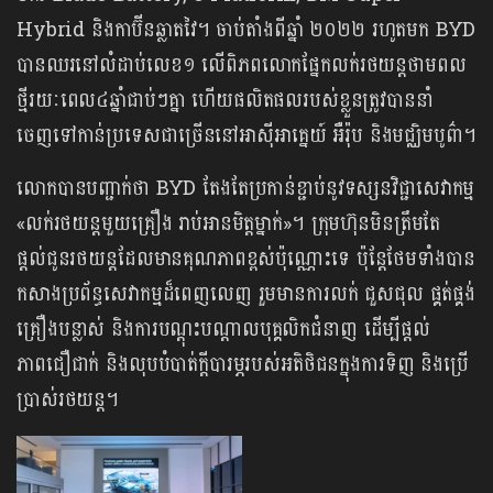
Hybrid និងកាប៊ីនឆ្លាតវៃ។ ចាប់តាំងពីឆ្នាំ ២០២២ រហូតមក BYD
បានឈរនៅលំដាប់លេខ១ លើពិភពលោកផ្នែកលក់រថយន្តថាមពល
ថ្មីរយៈពេល៤ឆ្នាំជាប់ៗគ្នា ហើយផលិតផលរបស់ខ្លួនត្រូវបាននាំ
ចេញទៅកាន់ប្រទេសជាច្រើននៅអាស៊ីអាគ្នេយ៍ អឺរ៉ុប និងមជ្ឈិមបូព៌ា។
លោកបានបញ្ជាក់ថា BYD តែងតែប្រកាន់ខ្ជាប់នូវទស្សនវិជ្ជាសេវាកម្ម
«លក់រថយន្តមួយគ្រឿង រាប់អានមិត្តម្នាក់»។ ក្រុមហ៊ុនមិនត្រឹមតែ
ផ្តល់ជូនរថយន្តដែលមានគុណភាពខ្ពស់ប៉ុណ្ណោះទេ ប៉ុន្តែថែមទាំងបាន
កសាងប្រព័ន្ធសេវាកម្មដ៏ពេញលេញ រួមមានការលក់ ជួសជុល ផ្គត់ផ្គង់
គ្រឿងបន្លាស់ និងការបណ្តុះបណ្តាលបុគ្គលិកជំនាញ ដើម្បីផ្តល់
ភាពជឿជាក់ និងលុបបំបាត់ក្តីបារម្ភរបស់អតិថិជនក្នុងការទិញ និងប្រើ
ប្រាស់រថយន្ត។