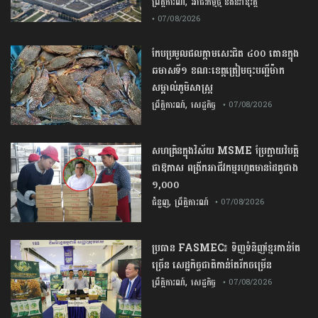
,
ព្រឹត្តិការណ៍
អាជីវកម្មថ្មី និងនវានុវត្ត
• 07/08/2026
កែប​ប្រមូល​ផល​ក្តាម​សេះ​ជិត​ ​៤០០ ​តោន​ក្នុង​
ឆមាស​ទី​១​ ​ខណៈ​ខេត្ត​ត្រៀម​ចុះបញ្ជី​ម៉ាក​
សម្គាល់​ភូមិសាស្ត្រ​
,
ព្រឹត្តិការណ៍
សេដ្ឋកិច្ច
• 07/08/2026
សហគ្រិនក្នុងវិស័យ MSME ប្រែក្លាយវិបត្តិ
ជាឱកាស ពង្រីកអាជីវកម្មរហូតមានដៃគូជាង
១,០០០
,
ជំនួញ
ព្រឹត្តិការណ៍
• 07/08/2026
ប្រធាន​​ ​FASMEC​៖​ ​ទិញ​ទំនិញ​ខ្មែរ​កាន់តែ​
ច្រើន​ ​សេដ្ឋកិច្ច​ជាតិ​កាន់តែ​រីកចម្រើន​
,
ព្រឹត្តិការណ៍
សេដ្ឋកិច្ច
• 07/08/2026