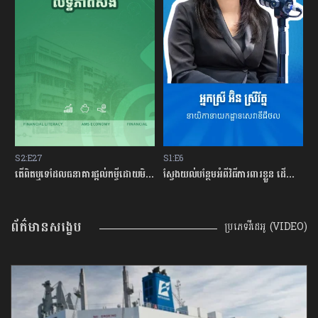
S1:E6
S1:E1
S
ផ្ដល់កម្ចីដោយមិនសិក្សាលើលទ្ធភាពសងត្រឡប់?
ស្វែងយល់បន្ថែមអំពីវិធីការពារខ្លួន ដើម្បីជៀសវាងពីការឆបោកតាមបច្ចេកវិទ្យាហិរញ្ញវត្ថុ!
តើបំណុលសុទ្ធតែអាក្រក់ទាំងអស់?
ព័ត៌មានសង្ខេប
ប្រភេទវីដេអូ (VIDEO)