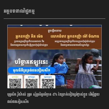
អត្ថបទពាណិជ្ជកម្ម
បុគ្គលិក រ៉ូយ៉ាល់ គ្រុប ស្ម័គ្រចិត្តបរិច្ចាគ ៥% នៃប្រាក់បៀវត្សរ៍ផ្ទាល់ខ្លួន ដើម្បីជួយ
ដល់ជនភៀសសឹក