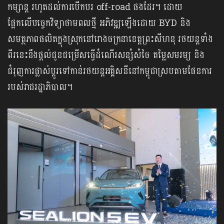
កម្សាន្ត រហូតដល់ការបើកបរ off-road ផងដែរ។ ដោយ
ផ្អែកលើបច្ចេកវិទ្យាថាមពលថ្មី អភិវឌ្ឍឡើងដោយ BYD និង
សមត្ថភាពផលិតក្នុងស្រុកនៅរោងចក្រនាខេត្តព្រះសីហនុ រថយន្តទាំង
ពីរនេះនឹងផ្តល់ជូនជម្រើសធ្វើដំណើរសន្សំសំចៃ តម្លៃសមរម្យ និង
ជំរុញការផ្លាស់ប្តូរទៅកាន់រថយន្តអគ្គិសនីនៅកម្ពុជាស្របតាមផែនការ
របស់រាជរដ្ឋាភិបាល។