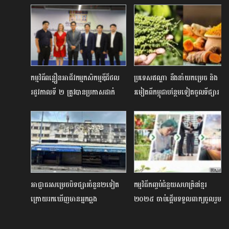
កម្មវិធីពន្លឿនអាជីវកម្មកសិកម្មឌីជីថល
ប្រទេសឥណ្ឌា នឹងនាំយកម្រេច និង
រដូវកាលទី ២ ត្រូវបានប្រកាសដាក់
រមៀតពីកម្ពុជាបន្ថែមទៀតចូលទីផ្សារ
ដំណើរការជាផ្លូវការ
របស់ខ្លួន
អាជ្ញាធរសម្រេចបិទផ្សារចំនួន២ទៀត
កម្មវិធីកញ្ចប់ជំនួយសហគ្រិនខ្មែរ
ក្រោយរកឃើញមានអ្នកឆ្លង
២០២៥ ចាប់ផ្តើមទទួលពាក្យចូលរួម
ជំងឺកូវីដ-19ជាបន្តបន្ទាប់
សម្រាប់ជុំទី១៣