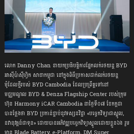
លោក Danny Chan នាយកប្រតិបត្តិការផ្នែកលក់រថយន្ត BYD
អាស៊ីប៉ាស៊ីហ្វិក សាខាកម្ពុជា នៅក្នុងពិធីប្រកាសដាក់លក់រថយន្ត
ម៉ូដែលថ្មីរបស់ BYD Cambodia ដែលប្រព្រឹត្តទៅនៅ
មជ្ឈមណ្ឌល BYD & Denza Flagship Center របស់ក្រុម
ហ៊ុន Harmony iCAR Cambodia នាថ្ងៃទី០៧ ខែកក្កដា
បានថ្លែងថា BYD ប្រកាន់ខ្ជាប់នូវទស្សនវិជ្ជា «បច្ចេកវិទ្យាជាស្នូល,
នវានុវត្តន៍ជាទុន» ដោយបានអភិវឌ្ឍបច្ចេកវិទ្យាស្នូលដោយខ្លួនឯង រួម
មាន Blade Battery, e-Platform, DM Super