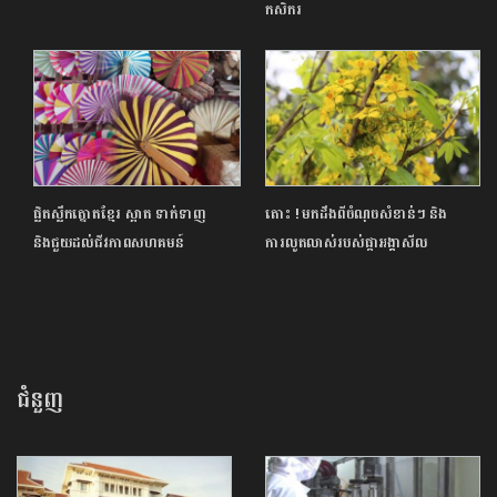
កសិករ
ផ្លិតស្លឹកត្នោតខ្មែរ ស្អាត ទាក់ទាញ
តោះ ! មកដឹងពីចំណុចសំខាន់ៗ និង
និងជួយដល់ជីវភាពសហគមន៍
ការលូតលាស់របស់ផ្កាអង្គាសីល
ជំនួញ