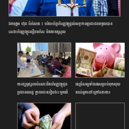
ឯកឧត្តម ហ៊ុន ម៉ាណែត ៖ បរិយាប័ន្នហិរញ្ញវត្ថុផ្តល់លទ្ធភាពប្រជាជនទទួលបាន
សេវាហិរញ្ញវត្ថុលឿនរហ័ស និងងាយស្រួល
ការផ្សព្វផ្សាយចំណេះដឹងហិរញ្ញវត្ថុជូន
ជម្រើសល្អទាំង៧សម្រាប់ទុកលុយ
ប្រជាពលរដ្ឋ ក្លាយជារបៀបវារៈមួយដ៏
របស់អ្នកនៅក្រៅធនាគារ
សំខាន់សម្រាប់គ្រឹះស្ថានហិរញ្ញវត្ថុ និង
សង្គមជាតិកម្ពុជា