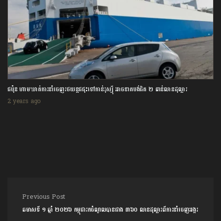
ការដំឡើងអត្រាការប្រាក់របស់ធនាគារកណ្តាលអាម៉េរិកកំពុងជះឥទ្ធិពលអាក្រក់ដល់ប្រទេសមាន
ចំណូលទាប
2 years ago
Post navigation
Previous Post
ឆមាសទី ១ ឆ្នាំ ២០២៦ កម្ពុជារកចំណូលបានជាង ៣៦០ លានដុល្លារពីការនាំចេញអង្ករ