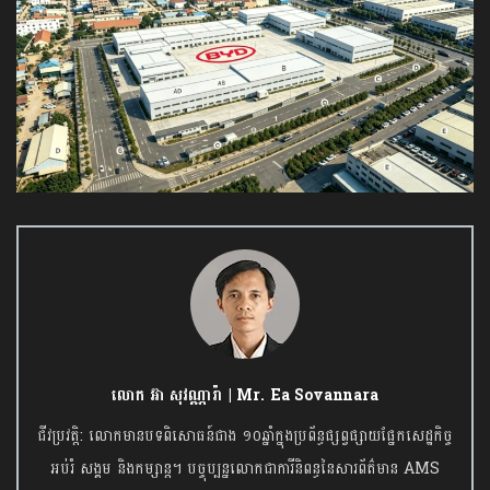
លោក អ៊ា សុវណ្ណារ៉ា | Mr. Ea Sovannara
ជីវប្រវត្តិ: លោកមានបទពិសោធន៍ជាង ១០ឆ្នាំក្នុងប្រព័ន្ធផ្សព្វផ្សាយផ្នែកសេដ្ឋកិច្ច
អប់រំ សង្គម និងកម្សាន្ត។ បច្ចុប្បន្នលោកជាការីនិពន្ធនៃសារព័ត៌មាន AMS