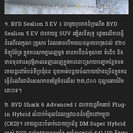
១. BYD Sealion 5 EV ៖ ជាមួយរូបរាងដ៏ប្រណីត BYD
Sealion 5 EV ជារថយន្ត SUV អគ្គិសនីសុទ្ធ ផ្តោតលើការធ្វើ
ដំណើរលក្ខណៈគ្រួសារ ដែលអាចបើកបរបានឆ្ងាយរហូតដល់ ៥២០
គីឡូម៉ែត្រ ក្នុងការសាកថ្មពេញម្តង មានកាប៊ីនធំទូលាយ ទំនើប និង
មានមុខងារសុវត្ថិភាពពេញលេញក្នុងការដោះស្រាយបញ្ហាកន្លែងចត
រថយន្តនៅតំបន់ទីប្រជុំជន ជួយកាត់បន្ថយចំណាយយ៉ាងច្រើនក្នុងការ
ធ្វើដំណើរជាពិសេសមានតម្លៃមិនលើស ២៣,៨០០ ដុល្លារអាម៉េរិក
នោះទេ។
២. BYD Shark 6 Advanced ៖ ជារថយន្តភីកអាប់ Plug-
in Hybrid លំដាប់កំពូលដែលត្រូវបានដំឡើងនៅកម្ពុជា
(CKD)។ រថយន្តនេះបំពាក់ដោយប្រព័ន្ធ DM Super Hybrid