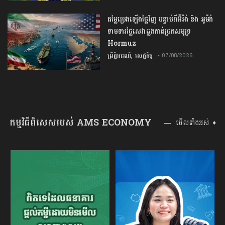
តម្លៃប្រេងឡើងថ្លៃវិញ បន្ទាប់ពីអ៊ីរ៉ង់ និង អូម៉ង់
ទាមទារថ្លៃសេវាឆ្លងកាត់ច្រកសមុទ្រ
Hormuz
,
ព្រឹត្តិការណ៍
សេដ្ឋកិច្ច
• 07/08/2026
កម្មវិធីពិសេសរបស់ AMS ECONOMY
មើលទាំងអស់ ➧