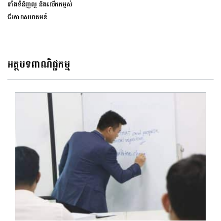
ទាំងទំនិញល្អ និងលើកកម្ពស់
ជីវភាពសហគមន៍
អត្ថបទពាណិជ្ជកម្ម