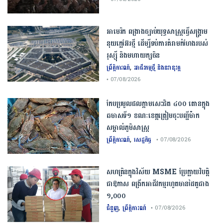
​អាមេរិក​ ពង្រាងច្បាប់​យុទ្ធសាស្ត្រ​ធ្វើ​សង្គ្រាម​
នុយក្លេអ៊ែរ​ថ្មី ដើម្បីទប់ការគំរាមកំហែងរបស់​
រុស្ស៊ី និងមហាយក្សចិន
,
ព្រឹត្តិការណ៍
អាជីវកម្មថ្មី និងនវានុវត្ត
• 07/08/2026
កែប​ប្រមូល​ផល​ក្តាម​សេះ​ជិត​ ​៤០០ ​តោន​ក្នុង​
ឆមាស​ទី​១​ ​ខណៈ​ខេត្ត​ត្រៀម​ចុះបញ្ជី​ម៉ាក​
សម្គាល់​ភូមិសាស្ត្រ​
,
ព្រឹត្តិការណ៍
សេដ្ឋកិច្ច
• 07/08/2026
សហគ្រិនក្នុងវិស័យ MSME ប្រែក្លាយវិបត្តិ
ជាឱកាស ពង្រីកអាជីវកម្មរហូតមានដៃគូជាង
១,០០០
,
ជំនួញ
ព្រឹត្តិការណ៍
• 07/08/2026