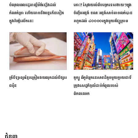
បំណុលពលរដ្ឋអាល្លឺម៉ង់ឡើងដល់
តោះ! ស្វែងយល់ពីបច្ចេកទេសងាយៗក្នុង
កំណត់ត្រា ហើយអាចនឹងបន្តកើនទៀត
ចិញ្ចឹមអន្ទង់ ខណៈអន្ទង់សាច់អាចលក់បាន
ក្នុងវិបត្តិលើកនេះ
រហូតដល់ ៤០០០០៛ក្នុងមួយគីឡូក្រាម
ត្រីទីឡាព្យាខ្មែរត្រៀមវាយលុកដល់ទីផ្សារ
តូក្យូ ពីភូមិអ្នកនេសាទដ៏តូចមួយក្លាយជាទី
ជប៉ុន
ក្រុងសេដ្ឋកិច្ចលំដាប់កំពូលរបស់
ពិភពលោក
ជំនួញ