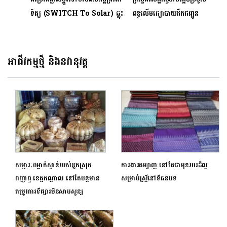
ទិត្យ (SWITCH To Solar) ឆ្លុះ
ពន្ធលើមធ្យោបាយដឹកជញ្ជូន
បញ្ចាំងពីសហគ្រិនថាមពលស្អាតនៅ
និងយានជំនិះគ្រប់ប្រភេទសម្រាប់
កម្ពុជា
ឆ្នាំ2021
អាជីវកម្មថ្មី និងនវានុវត្ត
សម្ភារៈចម្លាក់ស្ពាន់របស់អ្នកស្រុក
ការងារតម្បាញ នៅតែជាមុខរបរដ៏ល្អ
ពញាឮ ខេត្តកណ្តាល នៅតែបន្តមាន
សម្រាប់ស្ត្រីនៅទីជនបទ
តម្រូវការទីផ្សារមិនសាបសូន្យ