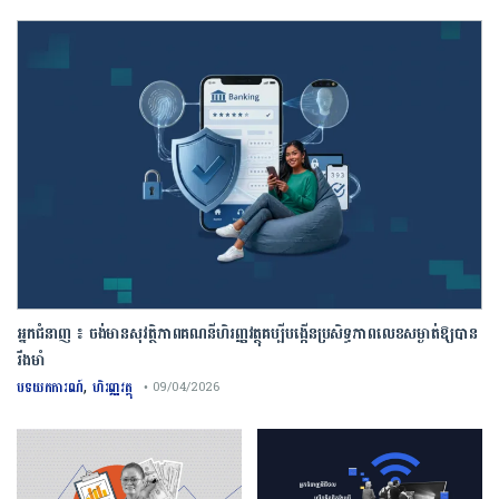
អ្នកជំនាញ ៖ ចង់មានសុវត្ថិភាពគណនីហិរញ្ញវត្ថុគប្បីបង្កើនប្រសិទ្ធភាពលេខសម្ងាត់ឱ្យបាន
រឹងមាំ
,
បទយកការណ៍
ហិរញ្ញវត្ថុ
• 09/04/2026