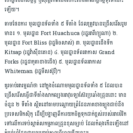
ហេដ្ឋារចនាសម្ព័ន្ធ ឬសុវត្ថិភាពជើងហោះហើរពាណិជ្ជកម្មទូទៅនោះ
ឡើយ។
តាមផែនការ មូលដ្ឋានទ័ពទាំង ៥ ទីតាំង ដែលត្រូវបានជ្រើសរើសរួម
មាន៖ ១. មូលដ្ឋាន Fort Huachuca (រដ្ឋអារីហ្សូណា) ២.
មូលដ្ឋាន Fort Bliss (រដ្ឋតិចសាស់) ៣. មូលដ្ឋានជើងទឹក
Kitsap (រដ្ឋវ៉ាស៊ីនតោន) ៤. មូលដ្ឋានទ័ពអាកាស Grand
Forks (រដ្ឋដាកូតាខាងជើង) ៥. មូលដ្ឋានទ័ពអាកាស
Whiteman (រដ្ឋមីសស៊ូរី)។
គួរចាប់អារម្មណ៍ថា​ នៅក្នុងចំណោមមូលដ្ឋានទ័ពទាំង ៥ ដែលបាន
ជ្រើសរើសធ្វើជាទីតាំងសាកល្បងអាវុធឡាស៊ែរប្រឆាំងដ្រូននោះ មាន
ចំនួន ២ ទីតាំង ស្ថិតនៅតាមបណ្តោយព្រំដែន​ភាគ​ខាងត្បូងជាប់នឹង
ប្រទេសមិកស៊ិកូ ដើម្បីបង្ហាញពីការយកចិត្តទុកដាក់ខ្ពស់របស់អាម៉េរិក
ទៅលើការទប់ស្កាត់សកម្មភាពដ្រូនខុសច្បាប់ ដែលកំពុងកើនឡើងនៅ