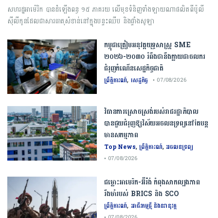
សហរដ្ឋអាម៉េរិក បានដំឡើងពន្ធ ១៥ ភាគរយ លើមុខទំនិញទាំងឡាយណាផលិតពីប៉ូលី
ស៊ីលីកូនដែលជាសារធាតុសំខាន់នៅក្នុងបន្ទះឈីប និងផ្ទាំងសូឡា
កម្ពុជា​ត្រៀមអនុវត្ត​យុទ្ធសាស្ត្រ​ ​SME​ ​
២០២៦​-​២០៣០​ រំពឹងថានឹងក្លាយ​ជា​ចលករ​
ជំរុញ​កំណើន​សេដ្ឋកិច្ច​ជាតិ​
,
ព្រឹត្តិការណ៍
សេដ្ឋកិច្ច
• 07/08/2026
វិធានការស្រោចស្រង់របស់រាជរដ្ឋាភិបាល​
បាន​ជួយ​ជំរុញឱ្យវិស័យ​អចលនទ្រព្យនៅតែបន្ត​
មានសកម្មភាព
,
,
Top News
ព្រឹត្តិការណ៍
អចលនទ្រព្យ
• 07/08/2026
ជម្លោះ​អាមេរិក​-​អ៊ីរ៉ង់​ ​កំពុង​សាកល្បង​ភាព​
រឹងមាំ​របស់​ ​BRICS​ ​និង​ ​SCO​
,
ព្រឹត្តិការណ៍
អាជីវកម្មថ្មី និងនវានុវត្ត
• 07/08/2026