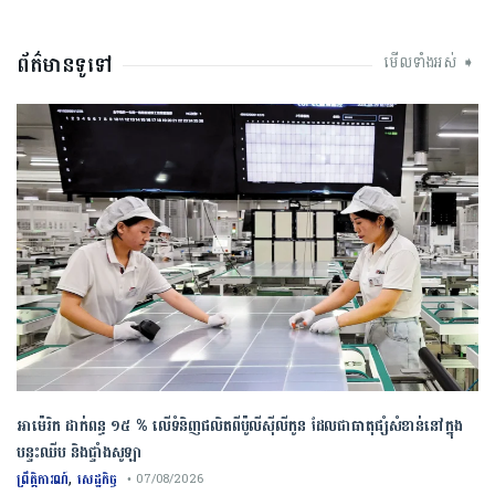
ព័ត៌មានទូទៅ
មើលទាំងអស់ ➧
អាម៉េរិក ដាក់ពន្ធ ១៥ % លើទំនិញផលិតពីប៉ូលីស៊ីលីកូន ដែលជាធាតុផ្សំសំខាន់នៅក្នុង
បន្ទះឈីប និងផ្ទាំងសូឡា
,
ព្រឹត្តិការណ៍
សេដ្ឋកិច្ច
• 07/08/2026