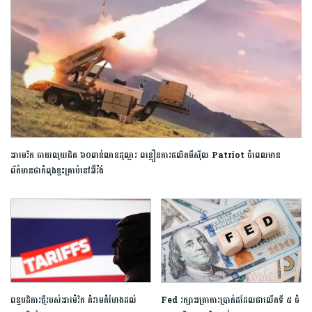
អាមេរិក​ ចាយ​លុយជិត ៦០​ពាន់​លាន​ដុល្លារ ពន្លឿនការ​ផលិត​មីស៊ីល​ ​Patriot​ ចំ​ពេលមាន​
ព័ត៌មាន​ថា​កំពុង​ខ្វះ​គ្រាប់​នៅ​អ៊ីរ៉ង់​
ពន្ធ​បដិការ​ថ្មី​របស់​អាម៉េរិក ​គំរាមកំហែង​ដល់​
Fed រក្សាអត្រាការប្រាក់ដដែលជាលើកទី ៥ ចំ