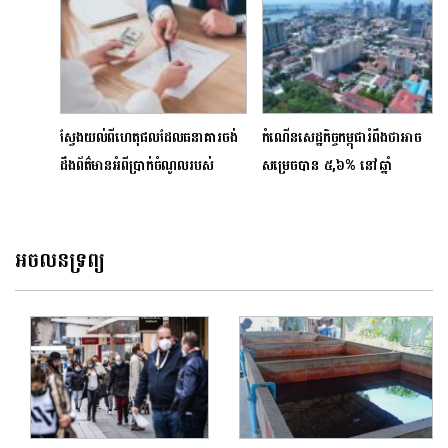
ស្វែងយល់ពីហេតុផលដែលធនាគារចង់
កំណើនសេដ្ឋកិច្ចកម្ពុជារំពឹងថាអាច
ដឹងព័ត៌មានអំពីប្រាក់ចំណូលរបស់
សម្រេចបាន ៥,៦% នៅឆ្នាំ
អតិថិជនមុនផ្តល់កម្ចីឥណទាន
២០២៣ នេះ
អចលនទ្រព្យ