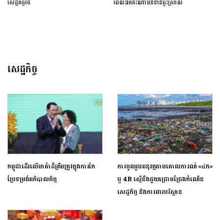
សេដ្ឋកិច្ច​ថៃ​
ពេលអតិផរណាមិនទាន់ធូរស្រាល
សេដ្ឋកិច្ច
កម្ពុជាដើរលើមាគ៌ាដ៏ត្រឹមត្រូវក្នុងការកែ
ការចូលរួមអនុវត្តតាមគោលការណ៍ «៤ក»
ប្រែទម្រង់អភិបាលកិច្ច
ឬ 4R ស្មើនឹងជួយជ្រោមជ្រែងកំណើន
សេដ្ឋកិច្ច និងការពារបរិស្ថាន