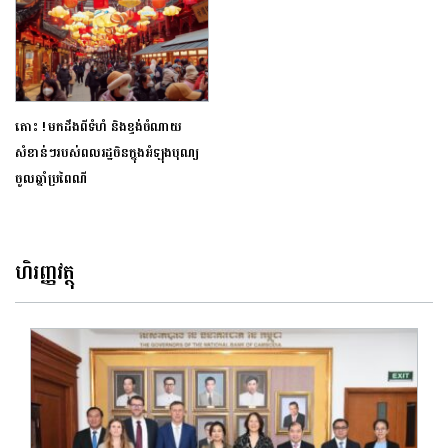
តោះ ! មកដឹងពីទំហំ និងខ្ទង់ចំណាយ
សំខាន់ៗរបស់ពលរដ្ឋចិនក្នុងអំឡុងបុណ្យ
ចូលឆ្នាំប្រពៃណី
ហិរញ្ញវត្ថុ