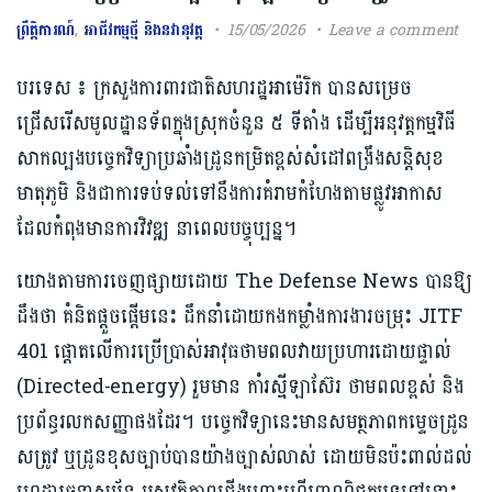
ព្រឹត្តិការណ៍
,
អាជីវកម្មថ្មី និងនវានុវត្ត
15/05/2026
Leave a comment
បរទេស ៖ ក្រសួងការពារជាតិសហរដ្ឋអាម៉េរិក បានសម្រេច
ជ្រើសរើសមូលដ្ឋានទ័ពក្នុងស្រុកចំនួន ៥ ទីតាំង ដើម្បីអនុវត្តកម្មវិធី
សាកល្បងបច្ចេកវិទ្យាប្រឆាំងដ្រូនកម្រិតខ្ពស់​សំដៅពង្រឹងសន្តិសុខ
មាតុភូមិ និងជាការទប់ទល់ទៅនឹងការគំរាមកំហែងតាមផ្លូវអាកាស
ដែលកំពុងមានការវិវឌ្ឍ នាពេលបច្ចុប្បន្ន។
យោងតាមការចេញផ្សាយដោយ The Defense News បានឱ្យ
ដឹងថា គំនិតផ្តួចផ្តើមនេះ ដឹកនាំដោយកងកម្លាំងការងារចម្រុះ JITF
401 ផ្តោតលើការប្រើប្រាស់អាវុធថាមពលវាយប្រហារដោយផ្ទាល់
(Directed-energy) រួមមាន កាំរស្មីឡាស៊ែរ ថាមពលខ្ពស់ និង
ប្រព័ន្ធរលកសញ្ញាផងដែរ។ បច្ចេកវិទ្យានេះមានសមត្ថភាពកម្ទេចដ្រូន
សត្រូវ ឬដ្រូនខុសច្បាប់បានយ៉ាងច្បាស់លាស់ ដោយមិនប៉ះពាល់ដល់