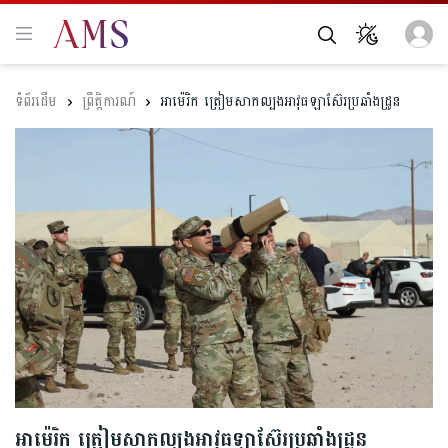
ព្រឹត្តិការណ៍
អាម៉េរិក ត្រៀមសាកល្បងអាវុធឡាស៊ែរប្រឆាំងដ្រូន
អាម៉េរិក ត្រៀមសាកល្បងអាវុធឡាស៊ែរប្រឆាំងដ្រូន