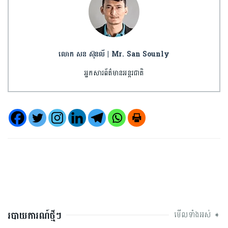
លោក សន ស៊ុនលី | Mr. San Sounly
អ្នកសារព័ត៌មានអន្តរជាតិ
របាយការណ៍ថ្មីៗ
មើលទាំងអស់ ➧