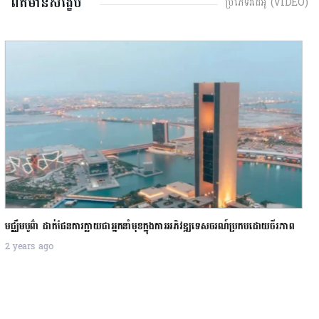
ព័ត៌មានសង្ខេប
ប្រភេទវីដេអូ (VIDEO)
ជប៉ុន ហាមឃាត់ការនាំចេញរថយន្តជជុះទៅកាន់រុស្ស៊ី អាចខាតបង់ជិត ២ ពាន់លានដុល្លារ
2 years ago