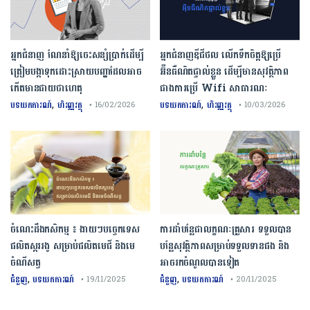
អ្នកជំនាញ ណែនាំឱ្យចេះសន្សំប្រាក់ដើម្បី
អ្នកជំនាញឌីជីថល លើកទឹកចិត្តឱ្យប្រើ
ត្រៀមបង្កាទុកដោះស្រាយបញ្ហាដែលអាច
អ៊ីនធឺណិតផ្ទាល់ខ្លួន ដើម្បីមានសុវត្ថិភាព
កើតមានជាយថាហេតុ
ជាងការប្រើ Wifi​ សាធារណៈ
,
,
បទយកការណ៍
ហិរញ្ញវត្ថុ
បទយកការណ៍
ហិរញ្ញវត្ថុ
• 16/02/2026
• 10/03/2026
ចំណេះដឹងកសិកម្ម ៖ ងាយៗបច្ចេកទេស
ការដាំបន្លែជាលក្ខណៈគ្រួសារ ទទួលបាន
ផលិតស្កររងូ សម្រាប់ផលិតមេជី និងមេ
បន្លែសុវត្ថិភាពសម្រាប់ទទួលទានផង និង
ចំណីសត្វ
អាចរកចំណូលបានទៀត
,
,
ជំនួញ
បទយកការណ៍
ជំនួញ
បទយកការណ៍
• 19/11/2025
• 20/11/2025