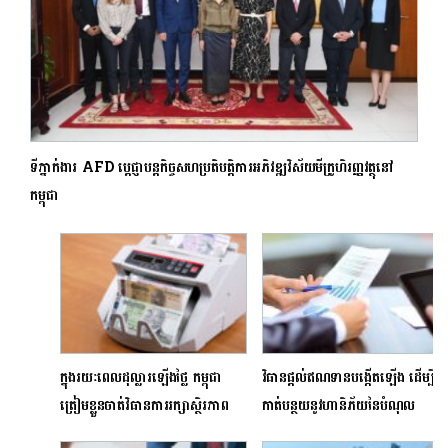
ទីភ្នាក់ងារ AFD ប្តេជ្ញាបន្តកិច្ចសហប្រតិបត្តិការអភិវឌ្ឍវិស័យមីក្រូហិរញ្ញវត្ថុនៅ
កម្ពុជា
ក្នុងរយៈពេលដុល្លារឡើងថ្លៃ កម្ពុជា
វិធានផ្តល់ឥណទានបង្កើតឡើង ដើម្បី
ត្រៀមខ្លួនចាត់វិធានការរក្សាស្ថិរភាព
កាត់បន្ថយនូវហានិភ័យនៃបំណុល
អត្រាប្តូរប្រាក់
ច្រើនលើសលប់