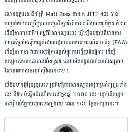
តំបន់ព្រំដែនជាបន្តបន្ទាប់កាលពីពេលថ្មីៗនេះ។
លោកឧត្តមសេនីយ៍ត្រី Matt Ross នាយក JITF 401 បាន
បញ្ជាក់ថា ការប្រើប្រាស់បច្ចេកវិទ្យាទំនើបនេះ គឺជាកាតព្វកិច្ចដាច់ខាត
ដើម្បីការពារជាតិ។ កម្មវិធីសាកល្បងនេះ ធ្វើឡើងបន្ទាប់ពីមានការ
វាយតម្លៃយ៉ាងល្អិតល្អន់ដោយរដ្ឋបាលអាកាសចរណ៍សហព័ន្ធ (FAA)
ដើម្បីធានាថា វាមានសុវត្ថិភាពខ្ពស់ក្នុងការធ្វើប្រតិបត្តិការ ដើម្បី
សម្រេចគោលដៅបានទាំងស្រុង ដោយមិនបង្កផលប៉ះពាល់សម្រាប់
វិស័យអាកាសចរណ៍ស៊ីវិលនោះទេ។
បើមិនមានអ្វីប្រែប្រួលទេ ប្រតិបត្តិការសាកល្បងអាវុធប្រឆាំងដ្រូនទាំង
នេះ នឹងចាប់ផ្តើមដំណើរការនៅក្នុងឆ្នាំ ២០២៦ នេះ បន្ទាប់ពីបញ្ចប់
ការរៀបចំផ្នែកបច្ចេកទេសក្នុងរយៈពេល ១៨០ ថ្ងៃខាងមុខនេះ៕