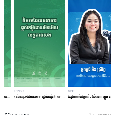
S2:E27
S1:E6
S
ម្ចីជាមួយធនាគារ
តើពិតឬទេដែលធនាគារផ្ដល់កម្ចីដោយមិនសិក្សាលើលទ្ធភាពសងត្រឡប់?
ស្វែងយល់បន្ថែមអំពីវិធីការពារខ្លួន ដើម្បីជៀសវាងពីការឆបោកតាមបច្ចេកវិទ្យាហិរញ្ញវត្ថុ!
ត