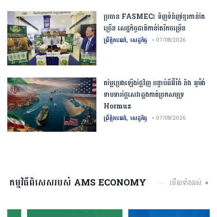
ប្រធាន​​ ​FASMEC​៖​ ​ទិញ​ទំនិញ​ខ្មែរ​កាន់តែ​
ច្រើន​ ​សេដ្ឋកិច្ច​ជាតិ​កាន់តែ​រីកចម្រើន​
,
ព្រឹត្តិការណ៍
សេដ្ឋកិច្ច
• 07/08/2026
តម្លៃប្រេងឡើងថ្លៃវិញ បន្ទាប់ពីអ៊ីរ៉ង់ និង អូម៉ង់
ទាមទារថ្លៃសេវាឆ្លងកាត់ច្រកសមុទ្រ
Hormuz
,
ព្រឹត្តិការណ៍
សេដ្ឋកិច្ច
• 07/08/2026
កម្មវិធីពិសេសរបស់ AMS ECONOMY
មើលទាំងអស់ ➧