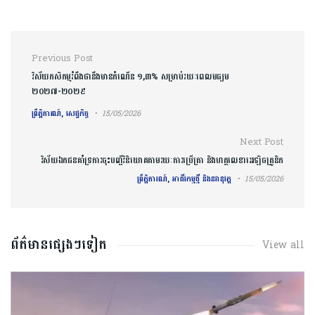
Post navigation
Previous Post
វិស័យកសិកម្មរំពឹងថានឹងមានកំណើន ១,៣% សម្រាប់រយៈពេលមធ្យម
២០២៧-២០២៩
ព្រឹត្តិការណ៍, សេដ្ឋកិច្ច
15/05/2026
Next Post
វិស័យឯកជនគាំទ្រការចុះបញ្ជីវិនិយោគតាមរយៈការប្រើត្រា និងហត្ថលេខាអេឡិចត្រូនិក
ព្រឹត្តិការណ៍, អាជីវកម្មថ្មី និងនវានុវត្ត
15/05/2026
ព័ត៌មានផ្សេងៗទៀត
View all