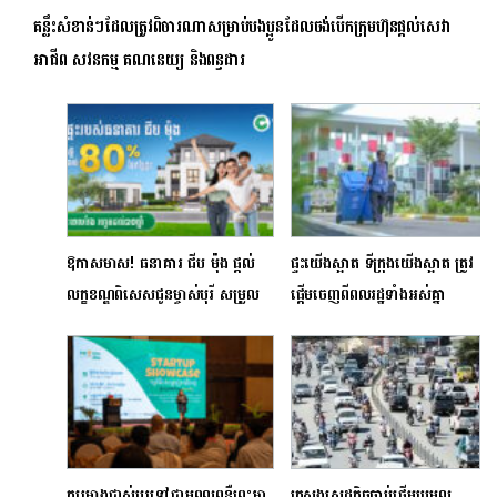
គន្លឹះសំខាន់ៗដែលត្រូវពិចារណាសម្រាប់បងប្អូនដែលចង់បើកក្រុមហ៊ុនផ្តល់សេវា
អាជីព សវនកម្ម គណនេយ្យ និងពន្ធដារ
ឱកាសមាស! ធនាគារ ជីប ម៉ុង ផ្តល់
ផ្ទះយើងស្អាត ទីក្រុងយើងស្អាត ត្រូវ
លក្ខខណ្ឌពិសេសជូនម្ចាស់បុរី សម្រួល
ផ្តើមចេញពីពលរដ្ឋទាំងអស់គ្នា
ដល់ចរន្តសាច់ប្រាក់ អាចយកទៅ
ដើម្បីឈានទៅរកបរិស្ថានទីក្រុង
វិនិយោគបន្ត
ឆ្លាតវៃ
គម្រោងផ្លាស់ប្តូរទៅថាមពលពន្លឺព្រះអា
ក្រសួងសេដ្ឋកិច្ចចាប់ផ្ដើមប្រមូល