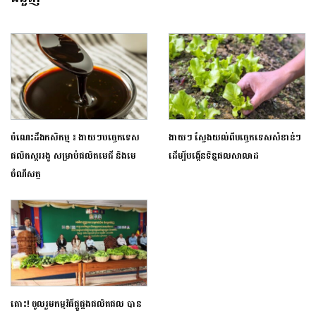
ចំណេះដឹងកសិកម្ម ៖ ងាយៗបច្ចេកទេស
ងាយៗ ស្វែងយល់ពីបច្ចេកទេសសំខាន់ៗ
ផលិតស្កររងូ សម្រាប់ផលិតមេជី និងមេ
ដើម្បីបង្កើនទិន្នផលសាលាដ
ចំណីសត្វ
តោះ! ចូលរួមកម្មវិធីផ្គូផ្គងផលិតផល បាន