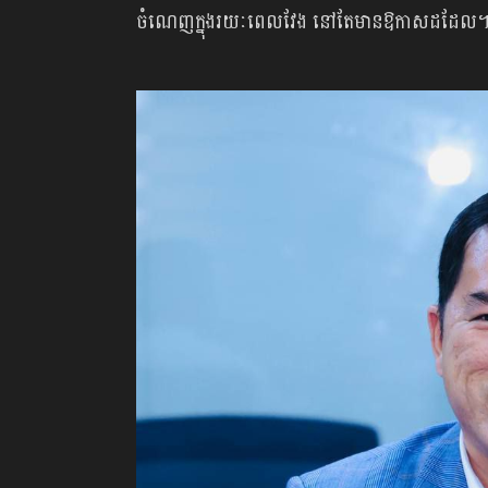
ចំណេញក្នុងរយៈពេលវែង នៅតែមានឱកាសដដែល។ នេះ