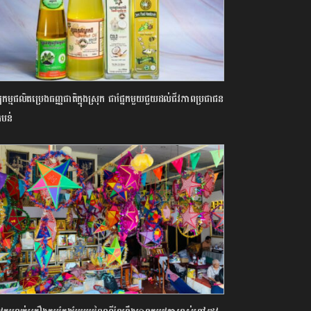
បកម្មផលិតប្រេងធញ្ញជាតិក្នុងស្រុក ជាផ្នែកមួយជួយដល់ជីវភាពប្រជាជន
តំបន់