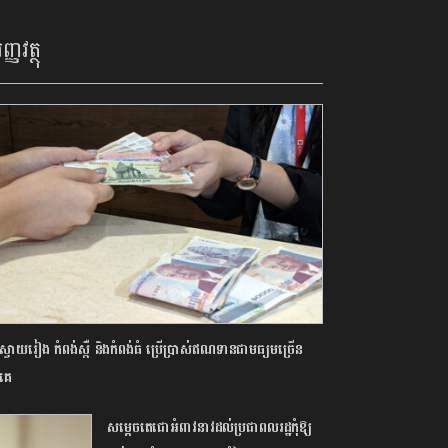
ញ្ញវត្ថុ
តស្វាយរៀង កំពង់ស្ពឺ និងកំពង់ធំ ប្រើប្រាស់ឥណទានជាមធ្យមច្រើន
គេ
សម្តេចតេជោអំពាវនាវដល់ប្រជាពលរដ្ឋកុំឱ្យ