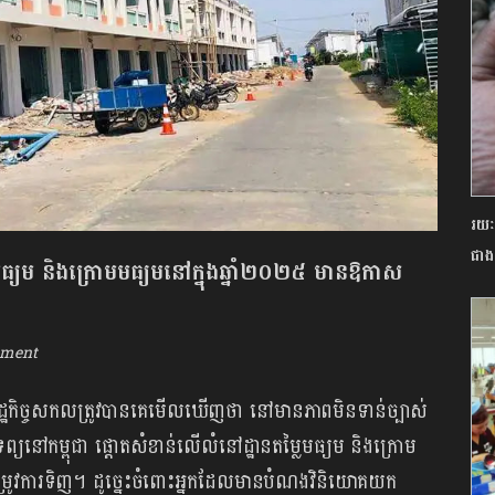
រយៈ
ជាង
មធ្យម និងក្រោមមធ្យមនៅក្នុងឆ្នាំ២០២៥ មានឱកាស
mment
សេដ្ឋកិច្ចសកលត្រូវបានគេមើលឃើញថា នៅមានភាពមិនទាន់ច្បាស់
្យនៅកម្ពុជា ផ្តោតសំខាន់លើលំនៅដ្ឋានតម្លៃមធ្យម និងក្រោម
្រូវការទិញ។ ដូច្នេះចំពោះអ្នកដែលមានបំណងវិនិយោគយក