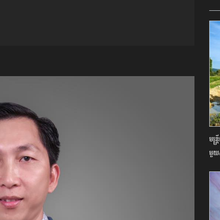
មន្ត
មួយ