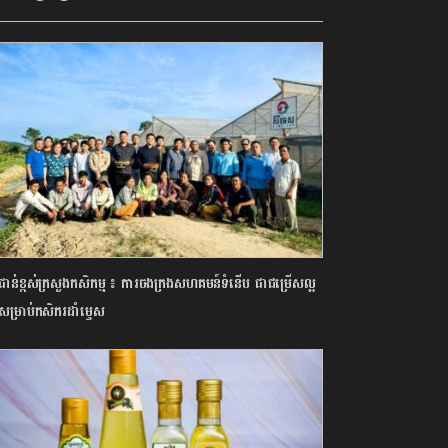
្រីជាន់ខ្ពស់ក្រសួងកសិកម្ម ៖ ការចងក្រងសហគមន៍ទំនើប ជាជម្រើសល្អ
សម្រាប់កសិករដាំម្ទេស