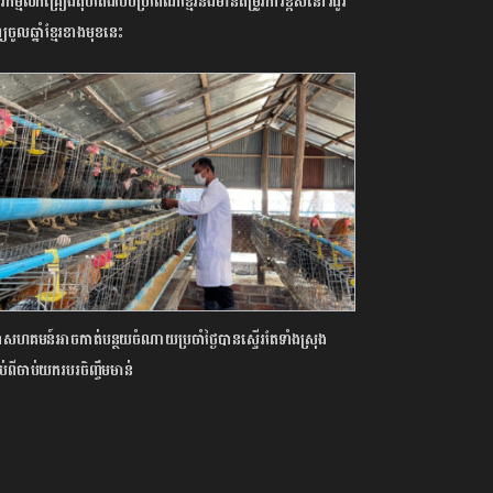
វកម្មលក់គ្រឿងតុបតែងបែបប្រពៃណីខ្មែរនឹងមានតម្រូវការខ្ពស់នៅរដូវ
យចូលឆ្នាំខ្មែរខាងមុខនេះ
ជាសហគមន៍អាចកាត់បន្ថយចំណាយប្រចាំថ្ងៃបានស្ទើរតែទាំងស្រុង
ាប់ពីចាប់យករបរចិញ្ចឹមមាន់