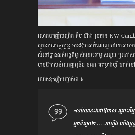
លោកឧកញ៉ាបណ្ឌិត គឹម ហ៊ាង ប្រធាន KW Cambod
ស្ថានភាពបច្ចុប្បន្ន មានឱកាសចំណេញ ដោយសារមានអ្
លំនៅដ្ឋានលក់បន្តពីម្ចាស់មួយទៅម្ចាស់មួយ ឬហៅសា
មានឱកាសចំណេញច្រើន ខណៈគម្រោងបុរី ហាក់ន
លោកឧកញ៉ាបញ្ជាក់ថា ៖
«សម័យនេះវាជាឱកាស ព្រោះអីអ្ន
អ្នកទិញ០២ …..អាហ្នឹង យើងស្រួលទ