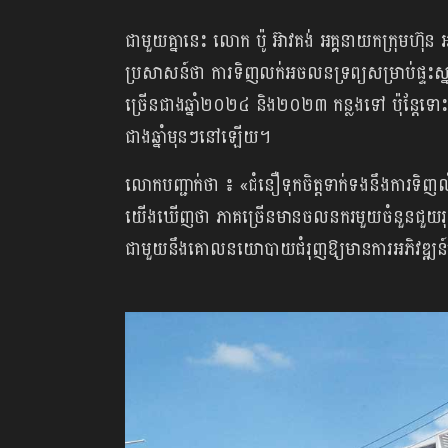
ជាមួយគ្នានេះ លោក ប៉ូ អ៊ាវគង់ អគ្គនាយកក្រុ
ប្រសាសន៍ថា ការទិញលក់អចលនទ្រព្យសម្រាប់ផ្ទះស្ន
ច្រើនជាងឆ្នាំ២០២៤ និង២០២៣ កន្លងទៅ ប៉ុន្តែទោះ
ជាងឆ្នាំមុនៗនៅឡើយ។
លោកបញ្ជាក់ថា ៖ «ជំនឿទុកចិត្តទាក់ទងនឹងការទិញល
យើងឃើញថា ភាគច្រើនមានចលនករមួយចំនួនជួយរុញ និ
ជាមួយនឹងគោលនយោបាយជំរុញឱ្យមានការអភិវឌ្ឍន៍ផ