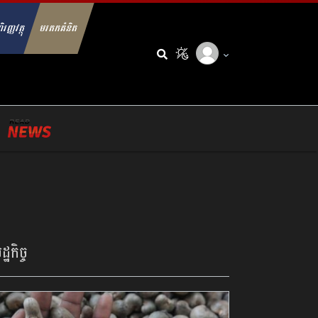
ិរញ្ញវត្ថុ
មរតកគំនិត
arch for:
្ឋកិច្ច