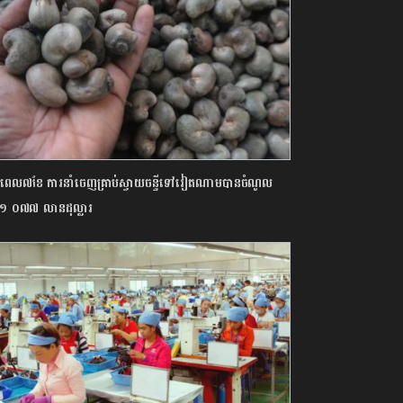
ពេល៧ខែ ការនាំចេញគ្រាប់ស្វាយចន្ទីទៅវៀតណាម​បាន​ចំណូល​
​១ ០៧៧ ​លាន​ដុល្លារ