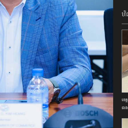
ហិរ
ខេត្
ជាង