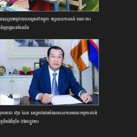
័យឧស្សហកម្មវាយនភណ្ឌនៅកម្ពុជា រក្សាបានភាពធន់ ខណៈការ
ជាទិញបន្តមានកំណើន
ដេចតេជោ ហ៊ុន សែន សម្រេចតែងតាំងសមាសភាពគណៈកម្មការជាតិ
ុទ្ធនឹងជំងឺកូវីដ-19ជាផ្លូវការ