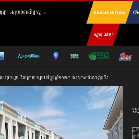
ំនួញ
អត្ថបទពាណិជ្ជកម្ម
Khmer Insider
វិថីហ
Se
កម្ពុជា 360°
ានតម្លៃមធ្យម និងក្រោមមធ្យមនៅក្នុងឆ្នាំ២០២៥ មានឱកាសចំណេញច្រើន
សេដ