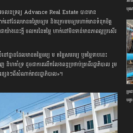
អាជី
បុណ្
មហ៊ុន អចលនទ្រព្យ Advance Real Estate បានមាន
ាក់នៅដែលមានតម្លៃមធ្យម និងក្រោមមធ្យមហាក់មានទំនុកចិត្ត
ជាយ៉ាងនេះក្តី ចលករនៃតម្លៃ ហាក់នៅមិនទាន់មានភាពល្អប្រសើរ
ំនៅដ្ឋានដែលមានតម្លៃធម្យ ម តម្លៃសមរម្យ ឬតម្លៃទាបនេះ
ហគាំទ្រ ដូចជាការលើកលែងពន្ធប្រថាប់ត្រាពីរដ្ឋាភិបាល រួម
្សេងៗពីសំណាក់រាជរដ្ឋាភិបាល»។
ប្រ
បន្ទ