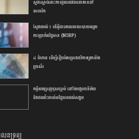
ស្លន់ស្លោចំពោះការដួលរលំនៃធនាគារនៅ
អាមេរិក
ស្វែងយល់ ៖ តើអ្វីជាគោលនយោបាយអត្រា
ការប្រាក់អវិជ្ជមាន (NIRP)
៤ ជំហាន ដើម្បីរៀបចំគម្រោងថវិកាឲ្យកាន់តែ
ប្រសើរ
កម្ចីអនឡាញខុសច្បាប់ នៅតែបង្កហានិភ័យ
និងផលប៉ះពាល់អវិជ្ជមានដល់សង្គម
លនទ្រព្យ