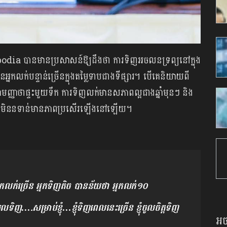
ia បានមានប្រសាសន៍ឱ្យដឹងថា ការទិញអចលនទ្រព្យនៅក្នុង
នកលក់បន្ទាន់ច្រើនក្នុងតម្លៃទាបជាងទីផ្សារ។ បើគេនិយាយពី
មញ្ញាថាផ្ទះមួយទឹក ការទិញលក់មានសភាពល្អជាងឆ្នាំមុនៗ ​និង
ៅមិននទាន់មានភាពប្រសើរឡើងនៅឡើយ។
កលក់ច្រើន អ្នកទិញតិច បានន័យថា អ្នកលក់១០
ិញ….សម្រាប់ខ្ញុំ…ខ្ញុំទិញពេលនេះច្រើន ខ្ញុំចូលចិត្តទិញ
អច