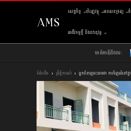
សេដ្ឋកិច្ច
ហិរញ្ញវត្ថុ
អចលនទ្រព្យ
ជ
អាជីវកម្មថ្មី និងនវានុវត្ត
មាតិកាឌីជីថល:
ព្រឹត្តិការណ៍
អ្នកជំនាញអះអាងថា ការទិញលំនៅដ្ឋ