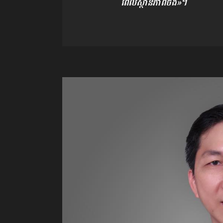
ពេលស្ថានភាពចឹង»។