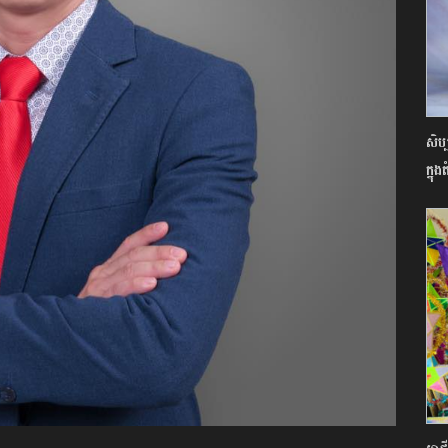
សិប្
ក្នុង