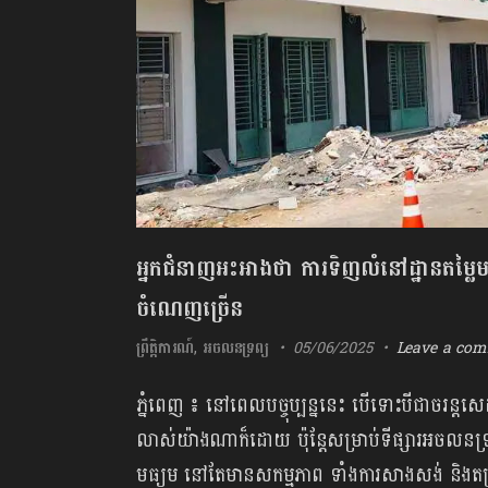
អ្នកជំនាញអះអាងថា ការទិញលំនៅដ្ឋានតម្លៃ
ចំណេញច្រើន
ព្រឹត្តិការណ៍
,
អចលនទ្រព្យ
05/06/2025
Leave a co
ភ្នំពេញ ៖ នៅពេលបច្ចុប្បន្ននេះ បើទោះបីជាចរន្ត
លាស់យ៉ាងណាក៏ដោយ ប៉ុន្តែសម្រាប់ទីផ្សារអចលនទ្រព
មធ្យម នៅតែមានសកម្មភាព ទាំងការសាងសង់ និងតម