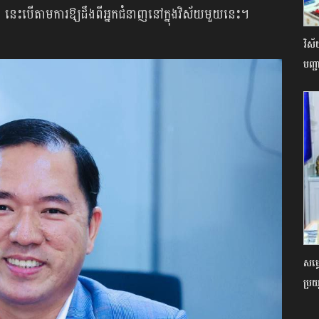
បើតាមការឱ្យដឹងពីអ្នកជំនាញនៅក្នុងវិស័យមួយនេះ។
វិស
បញ្
សម្
ប្រយ