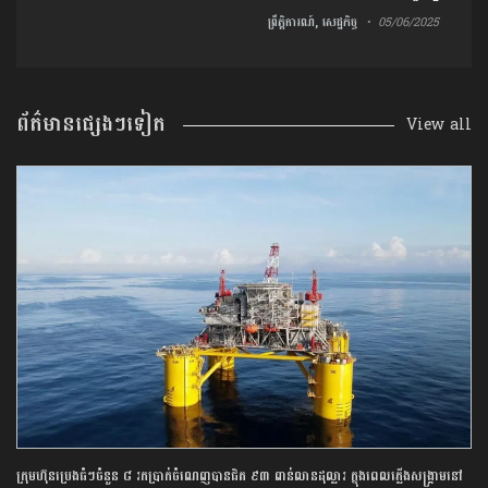
ព្រឹត្តិការណ៍, សេដ្ឋកិច្ច
05/06/2025
ព័ត៌មានផ្សេងៗទៀត
View all
ក្រុមហ៊ុនប្រេងធំៗចំនួន ៨ រកប្រាក់ចំណេញបានជិត ៩៣ ពាន់លានដុល្លារ ក្នុងពេលភ្លើងសង្គ្រាមនៅ