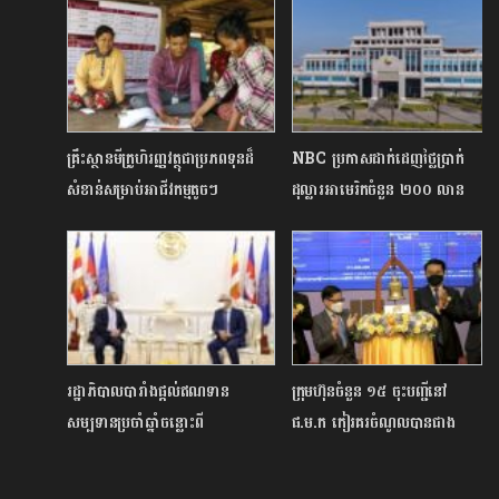
គ្រឹះស្ថានមីក្រូហិរញ្ញវត្ថុជាប្រភពទុនដ៏
NBC ប្រកាសដាក់ដេញថ្លៃប្រាក់
សំខាន់សម្រាប់អាជីវកម្មតូចៗ
ដុល្លារអាមេរិកចំនួន ២០០ លាន
ដុល្លារសម្រាប់ខែតុលា
រដ្ឋាភិបាលបារាំងផ្តល់ឥណទាន
ក្រុមហ៊ុនចំនួន ១៥ ចុះបញ្ជីនៅ
សម្បទានប្រចាំឆ្នាំចន្លោះពី
ផ.ម.ក កៀរគរចំណូលបានជាង
១០០-១២០លានអឺរ៉ូ សម្រាប់រួម
២៨០ លានដុល្លារគិតរហូតមកដល់
ចំណែកអភិវឌ្ឍន៍កម្ពុជា
បច្ចុប្បន្ននេះ