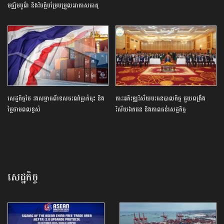
មជ្ឈិមបូព៌ា និងវិបត្តិបម្រែបម្រួលអាកាសធាតុ
សេដ្ឋកិច្ច​ថៃ​ រង​សម្ពាធ​ពី​ទេសចរណ៍​ធ្លាក់ចុះ​ និង​
ការ​អភិវឌ្ឍ​វិស័យ​បរធន​បាលកិច្ច ​ជួយ​ពង្រឹង​
ថ្លៃ​ថាមពល​ខ្ពស់​
វិស័យ​ឯកជន ​និង​ភាព​ធន់​សេដ្ឋកិច្ច​
សេដ្ឋកិច្ច