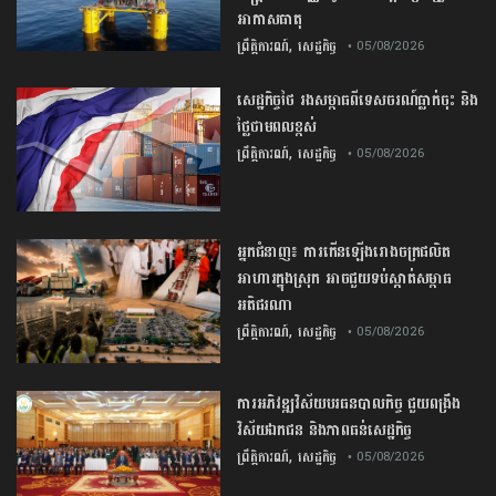
អាកាសធាតុ
,
ព្រឹត្តិការណ៍
សេដ្ឋកិច្ច
• 05/08/2026
សេដ្ឋកិច្ច​ថៃ​ រង​សម្ពាធ​ពី​ទេសចរណ៍​ធ្លាក់ចុះ​ និង​
ថ្លៃ​ថាមពល​ខ្ពស់​
,
ព្រឹត្តិការណ៍
សេដ្ឋកិច្ច
• 05/08/2026
​អ្នកជំនាញ​៖ ​ការ​កើនឡើង​រោងចក្រ​ផលិត​
អាហារ​ក្នុង​ស្រុក​ ​អាច​ជួយ​​ទប់ស្កាត់​សម្ពាធ​
អតិផរណា
,
ព្រឹត្តិការណ៍
សេដ្ឋកិច្ច
• 05/08/2026
ការ​អភិវឌ្ឍ​វិស័យ​បរធន​បាលកិច្ច ​ជួយ​ពង្រឹង​
វិស័យ​ឯកជន ​និង​ភាព​ធន់​សេដ្ឋកិច្ច​
,
ព្រឹត្តិការណ៍
សេដ្ឋកិច្ច
• 05/08/2026