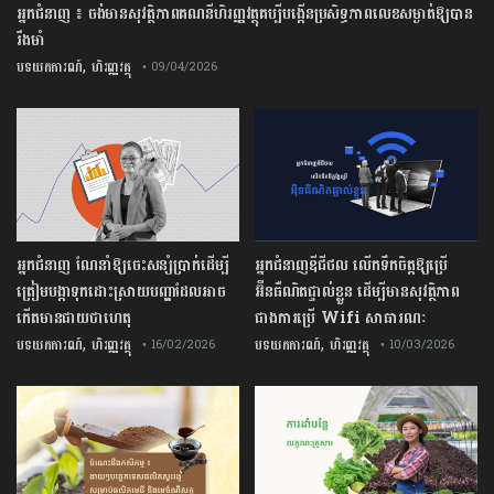
អ្នកជំនាញ ៖ ចង់មានសុវត្ថិភាពគណនីហិរញ្ញវត្ថុគប្បីបង្កើនប្រសិទ្ធភាពលេខសម្ងាត់ឱ្យបាន
រឹងមាំ
,
បទយកការណ៍
ហិរញ្ញវត្ថុ
• 09/04/2026
អ្នកជំនាញ ណែនាំឱ្យចេះសន្សំប្រាក់ដើម្បី
អ្នកជំនាញឌីជីថល លើកទឹកចិត្តឱ្យប្រើ
ត្រៀមបង្កាទុកដោះស្រាយបញ្ហាដែលអាច
អ៊ីនធឺណិតផ្ទាល់ខ្លួន ដើម្បីមានសុវត្ថិភាព
កើតមានជាយថាហេតុ
ជាងការប្រើ Wifi​ សាធារណៈ
,
,
បទយកការណ៍
ហិរញ្ញវត្ថុ
បទយកការណ៍
ហិរញ្ញវត្ថុ
• 16/02/2026
• 10/03/2026