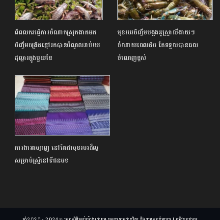
ពីពលករធ្វើការចំណាកស្រុកងាកមក
មុខរបរចិញ្ចឹមបង្កងអូស្ត្រាលីងាយៗ
ចិញ្ចឹមចង្រិតខ្មៅរកបានចំណូលរាប់រយ
ចំណាយពេលតិច តែទទួលបានផល
ដុល្លារក្នុងមួយខែ
ចំណេញខ្ពស់
ការងារតម្បាញ នៅតែជាមុខរបរដ៏ល្អ
សម្រាប់ស្ត្រីនៅទីជនបទ
ឆ្នាំ2020 - 2024 © រក្សាសិទ្ធិគ្រប់យ៉ាងដោយ៖ អគ្គនាយកដ្ឋានវិទ្យុ និងទូរទស្សន៍អប្សរា | អភិវឌ្ឍដោយ