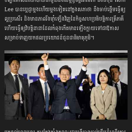
បញ្ហាគោលនយោបាយជាមួយនឹងសម្ព័ន្ធមិត្តអាម៉េរិក និងជប៉ុន លោក
Lee បានប្តេជ្ញាម្តងហើយម្តងទៀតនៅក្នងសភាថា នឹងចាប់ផ្តើមធ្វើឲ្យ
ល្អប្រសើរ និងមានភាពរឹងម៉ាំឡើងវិញនៃកិច្ចសហប្រតិបត្តិការត្រីភាគី
ហើយធ្វើឲ្យវិបត្តិនានាដែលកំពុងកើតមានឡើងក្លាយទៅជាឱកាស
សម្រាប់ទាញយកផលប្រយោជន៍ជូនជាតិមាតុភូមិ។