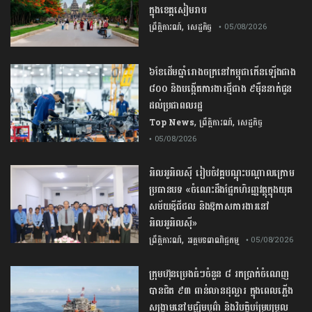
ក្នុង​ខេត្ត​សៀមរាប​
,
ព្រឹត្តិការណ៍
សេដ្ឋកិច្ច
• 05/08/2026
៦ខែដើមឆ្នាំរោងចក្រនៅកម្ពុជាកើនឡើងជាង
៨០០ និងបង្កើតការងារថ្មីជាង ៩ម៉ឺននាក់ជូន
ដល់ប្រជាពលរដ្ឋ
,
,
Top News
ព្រឹត្តិការណ៍
សេដ្ឋកិច្ច
• 05/08/2026
អិលអូអិលស៊ី រៀបចំវគ្គបណ្តុះបណ្តាលក្រោម
ប្រធានបទ «ចំណេះដឹងផ្នែកហិរញ្ញវត្ថុក្នុងយុគ
សម័យឌីជីថល និងឱកាសការងារនៅ
អិលអូអិលស៊ី»
,
ព្រឹត្តិការណ៍
អត្ថបទពាណិជ្ជកម្ម
• 05/08/2026
ក្រុមហ៊ុនប្រេងធំៗចំនួន ៨ រកប្រាក់ចំណេញ
បានជិត ៩៣ ពាន់លានដុល្លារ ក្នុងពេលភ្លើង
សង្គ្រាមនៅមជ្ឈិមបូព៌ា និងវិបត្តិបម្រែបម្រួល