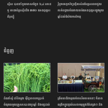
ស្វីស បាននាំចូលមាសចំនួន ៦,៤ តោន
រ៉ូបូតបច្ចេកវិទ្យាថ្មីរបស់អង់គ្លេសអាចជួយ
ឬ មានតម្លៃស្មើរនឹង ៣៧០ លានដុល្លារ
កាត់បន្ថយចំណាយរាប់លានដុល្លារក្នុងមួយ
ពីរុស្ស៊ី
ឆ្នាំដល់វិស័យកសិកម្ម
ជំនួញ
ដំណាំស្អំ ដាំតែម្តង ប៉ុន្តែអាចរកប្រាក់
ត្រឹមអាជីវកម្មលក់ការ៉េមតាមរទេះ ក៏អាច
ចំណូលចូលគ្រួសារបានយូរឆ្នាំ និងបន្តដល់
ពង្រីកខ្លួនផ្តល់សេវាកម្មក្នុងវិធីផ្សេងៗ និង