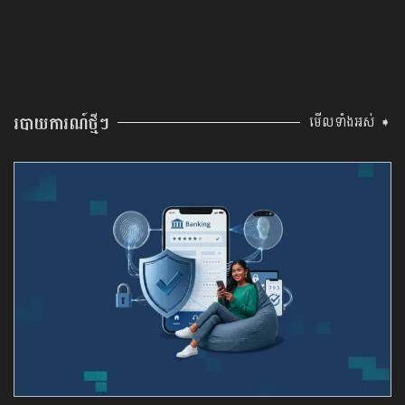
របាយការណ៍ថ្មីៗ
មើលទាំងអស់ ➧