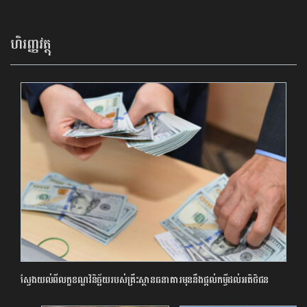
ហិរញ្ញវត្ថុ
ស្វែងយល់ពីលក្ខខណ្ឌវិនិច្ឆ័យរបស់គ្រឹះស្ថានធនាគារមុននឹងផ្ដល់កម្ចីដល់អតិថិជន