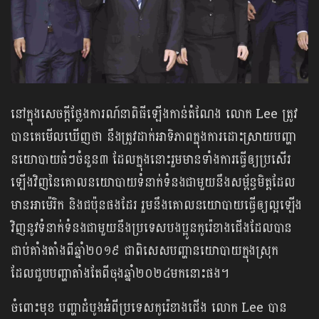
នៅក្នុងសេចក្តីថ្លែងការណ៍នាពិធីឡើងកាន់តំណែង លោក Lee ត្រូវ
បានគេមើលឃើញថា នឹងត្រូវដាក់អាទិភាពក្នុងការដោះស្រាយបញ្ហា
នយោបាយធំៗចំនួន៣ ដែលក្នុងនោះរួមមានទាំងការធ្វើឲ្យប្រសើរ
ឡើងវិញនៃគោលនយោបាយទំនាក់ទំនងជាមួយនឹងសម្ព័ន្ធមិត្តដែល
មានអាម៉េរិក និងជប៉ុនផងដែរ រួមនឹងគោលនយោបាយធ្វើឲ្យល្អឡើង
វិញនូវទំនាក់ទំនងជាមួយនឹងប្រទេសបងប្អូនកូរ៉េខាងជើងដែលបាន
ជាប់គាំងតាំងពីឆ្នាំ២០១៩ ជាពិសេសបញ្ហានយោបាយក្នុងស្រុក
ដែលជួបបញ្ហាតាំងតែពីចុងឆ្នាំ២០២៤មកនោះផង។
ចំពោះមុខ បញ្ហាដំបូងអំពីប្រទេសកូរ៉េខាងជើង លោក Lee បាន