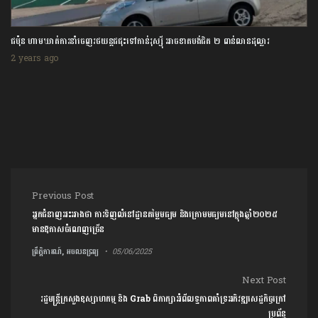
ជប៉ុន ហាមឃាត់ការនាំចេញរថយន្តជជុះទៅកាន់រុស្ស៊ី អាចខាតបង់ជិត ២ ពាន់លានដុល្លារ
2 years ago
Post navigation
Previous Post
អ្នកជំនាញអះអាងថា ការទិញលំនៅដ្ឋានតម្លៃមធ្យម និងក្រោមមធ្យមនៅក្នុងឆ្នាំ២០២៥
មានឱកាសចំណេញច្រើន
ព្រឹត្តិការណ៍, អចលនទ្រព្យ
05/06/2025
Next Post
រដ្ឋមន្ត្រីក្រសួងឧស្សាហកម្ម និង Grab ពិភាក្សាអំពីលទ្ធភាពគាំទ្រអភិវឌ្ឍសេដ្ឋកិច្ចក្រៅ
ប្រព័ន្ធ