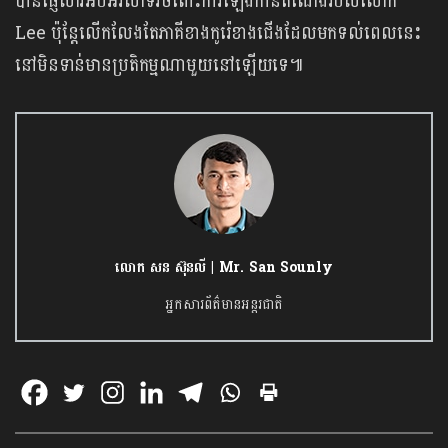
បានផ្ញើសារអបអរសាទរចំពោះការឡើងកាន់តំណែងរបស់លោក
Lee ប៉ុន្តែលើកលែងតែភាគីខាងកូរ៉េខាងជើងដែលមកទល់ពេលនេះ
នៅមិនទាន់មានប្រតិកម្មណាមួយនៅឡើយទេ៕
លោក សន ស៊ុនលី | Mr. San Sounly
អ្នកសារព័ត៌មានអន្តរជាតិ