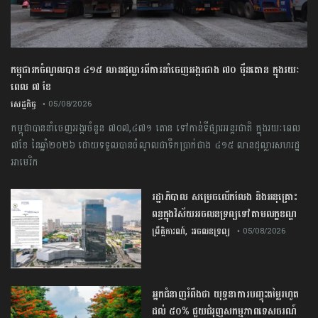
កម្ពុជារកចំណូលបាន ៤១៥ លានដុល្លារពីការនាំចេញអង្ករជាង ៧០ ម៉ឺនតោន ក្នុងរយៈ
ពេល ៧ ខែ
សេដ្ឋកិច្ច
• 05/08/2026
កម្ពុជា​បាន​នាំចេញ​អង្ករ​ចំនួន​ ​៧០៧,៤៧១​ ​តោន ​ទៅកាន់​ទីផ្សារ​អន្តរជាតិ​ ​ក្នុង​រយៈពេល​ ​
៧​ខែ ​នៃ​ឆ្នាំ​២០២៦​ ​ដោយ​ទទួលបាន​ចំណូល​ជា​ទឹកប្រាក់​ជាង​ ​៤១៥​ ​លាន​ដុល្លារ​សហរដ្ឋ​
អាមេរិក
រដ្ឋាភិបាល សម្រេច​លើកលែង និងអនុគ្រោះ
ពន្ធក្នុងវិស័យអចលនទ្រព្យ​ទៅតាមលក្ខខណ្ឌ
,
ព្រឹត្តិការណ៍
អចលនទ្រព្យ
• 05/08/2026
អ្នកជំនាញ​រំពឹង​ថា​ ​យុទ្ធនាការ​បញ្ចុះ​តម្លៃ​រហូត
ដល់​ ​៥០​% ​ជួយ​ជំរុញ​សកម្មភាព​ទេសចរណ៍​