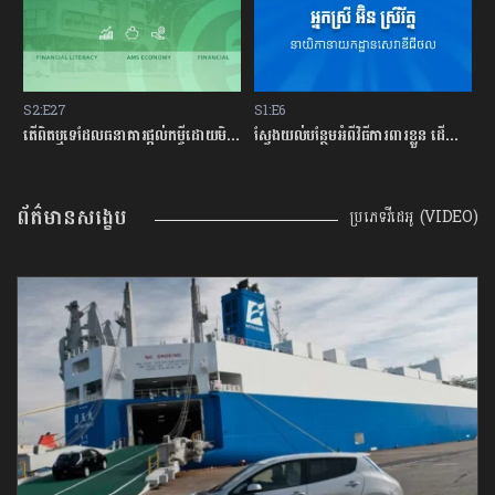
S2:E27
S1:E6
S1
រ
តើពិតឬទេដែលធនាគារផ្ដល់កម្ចីដោយមិនសិក្សាលើលទ្ធភាពសងត្រឡប់?
ស្វែងយល់បន្ថែមអំពីវិធីការពារខ្លួន ដើម្បីជៀសវាងពីការឆបោកតាមបច្ចេកវិទ្យាហិរញ្ញវត្ថុ!
តើ
ព័ត៌មានសង្ខេប
ប្រភេទវីដេអូ (VIDEO)