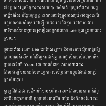
មកទល់ពេលនេះ ការតែងតាំងគណៈរដ្ឋមន្ត្រីបានចាប់ផ្តើមដំណើរការ
ទាំងប្រធានផ្នែកកិច្ចការងារនយោបាយសំខាន់ បូករួមទាំងនាយករដ្ឋ
មន្ត្រីផងដែរ ប៉ុន្តែបច្ចុប្បន្ន នយោបាយផ្ទៃក្នុងរបស់កូរ៉េខាងត្បូងនៅតែ
បន្តមានភាពរកាំរកូសនៅឡើយដែលនេះនឹងក្លាយទៅជាការងារ
អាទិភាពសំខាន់មួយផ្សេងទៀតសម្រាប់លោក Lee ចូលខ្លួនមកដោះ
ស្រាយ។
ក្នុងនោះដែរ លោក Lee នៅតែសន្យាថា នឹងមានការស៊ើបអង្កេតឱ្យ
បានហ្មត់ចត់លើករណីជុំវិញការដាក់ច្បាប់អាជ្ញាសឹករបស់លោកអតីត
ប្រធានាធិបតី Yoon ដោយពណ៌នាថា វាជាការបះបោរ
ដែលដណ្តើមយកអធិបតេយ្យភាពរបស់ប្រជាជនខ្លួនឯងដោយប្រើ
ប្រាស់អាវុធ។
គួរឲ្យដឹងដែរថា មេដឹកនាំធំៗរបស់ពិភពលោកដែលមានការពាក់ព័ន្ធ
ទៅនឹងបញ្ហាខាងលើ បូករួមទាំងអាម៉េរិក ជប៉ុន និងចិនផងដែរនោះ