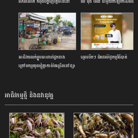
ពិភពលោក កំពុងបង្ហាញវត្តមាននៅ
ជីប ម៉ុង លែន ជាមួយការប្រកាសពិធី
តំបន់ការពារធម្មជាតិកម្ពុជា
បញ្ចុះបឋមសិលាបើកការ
ដ្ឋានសាងសង់គម្រោងធំៗចំនួន ២
ព្រមគ្នា​
អាជីវករលក់ម្ហូបអាហារផ្នែកខាង
ធ្មេចបើកៗ ជិតដល់ថ្ងៃកម្មវិធីបាត់
ក្រៅមកប្រមូលផ្តុំគ្នាកាន់តែច្រើននៅផ្សា
របោះដុំឃ្លាំងរំសេវថ្មីសែនសុខ
អាជីវកម្មថ្មី និងនវានុវត្ត