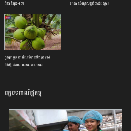
ជំនាន់កូន-ចៅ
រកបានចំណូលខ្ទង់ពាន់ដុល្លារ
ដូងក្រអូប ជាដំណាំមានទីផ្សារខ្ពស់
និងឱ្យផលបានរយៈពេលយូរ
អត្ថបទពាណិជ្ជកម្ម