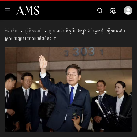
ព្រឹត្តិការណ៍
ប្រធានាធិបតីកូរ៉េខាងត្បូងជាប់ឆ្នោតថ្មី ឡើងមកដោះ
ស្រាយបញ្ហានយោបាយធំៗចំនួន ៣