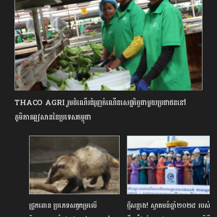
THACO AGRI រួមដំណើរជំរុញកំណើនសេដ្ឋកិច្ចជាមួយប្រជាជននៅ
ភូមិភាគឦសាននៃប្រទេសកម្ពុជា
ជ្រូកពោន ប្រភេទសត្វកម្រលើ
ថ្មីសន្លាង! ស្វាគមន៍ឆ្នាំ២០២៥ របស់