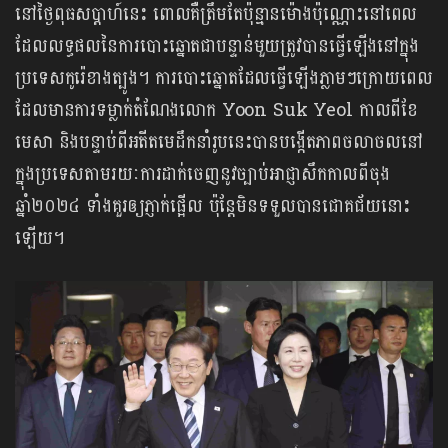
នៅថ្ងៃពុធសប្ដាហ៍នេះ ពោលគឺត្រឹមតែប៉ុន្មានម៉ោងប៉ុណ្ណោះនៅពេល
ដែលលទ្ធផលនៃការបោះឆ្នោតជាបន្ទាន់មួយត្រូវបានធ្វើឡើងនៅក្នុង
ប្រទេសកូរ៉េខាងត្បូង។ ការបោះឆ្នោតដែលធ្វើឡើងភ្លាមៗក្រោយពេល
ដែលមានការទម្លាក់តំណែងលោក Yoon Suk Yeol កាលពីខែ
មេសា និងបន្ទាប់ពីអតីតមេដឹកនាំរូបនេះបានបង្កើតភាពចលាចលនៅ
ក្នុងប្រទេសតាមរយៈការដាក់ចេញនូវច្បាប់អាជ្ញាសឹកកាលពីចុង
ឆ្នាំ២០២៤ ទាំងគួរឲ្យភ្ញាក់ផ្អើល ប៉ុន្តែមិនទទួលបានជោគជ័យនោះ
ឡើយ។