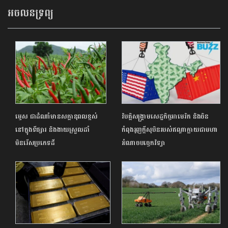
អចលនទ្រព្យ
ម្ទេស ជាដំណាំមានសក្ដានុពលខ្ពស់
វិបត្តិសង្គ្រាមសេដ្ឋកិច្ចអាមេរិក និងចិន
នៅក្នុងទីផ្សារ និងងាយស្រួលដាំ
កំពុងរុញក្តីសុបិនរបស់ឥណ្ឌាក្លាយជាមហា
មិនរើសប្រភេទដី
អំណាចបច្ចេកវិទ្យា