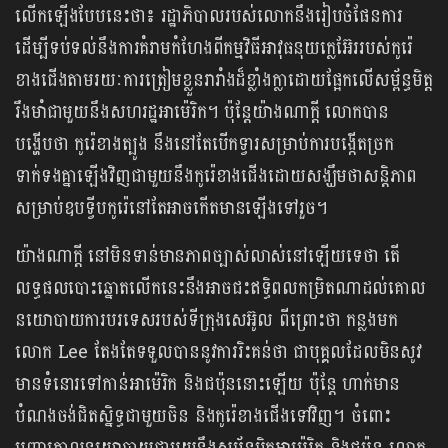
លើកឡើងបែបនេះថា៖ រដ្ឋាភិបាលរបស់លោកនឹងរៀបចំផែនការ
ដើម្បីទប់ទល់នឹងការគំរាមកំហែងពីកម្មវិធីអាវុធនុយក្លេអ៊ែររបស់កូរ៉េ
ខាងជើងតាមរយៈការត្រៀមខ្លួនរារាំងដ៏ខ្លាំងក្លាដោយផ្អែកលើសម្ព័ន្ធមិត្ត
រឹងមាំជាមួយនឹងសហរដ្ឋអាម៉េរិក។ ប៉ុន្តែយ៉ាងណាក្តី លោកបាន
បង្ហើបថា កូរ៉េខាងត្បូង នឹងនៅតែបើកទ្វារសម្រាប់ការបង្កើតច្រក
ទាក់ទងគ្នាឡើងវិញជាមួយនឹងកូរ៉េខាងជើងដោយសង្ឃឹមថាសន្តិភាព
សម្រាប់ឧបទ្វីបកូរ៉េនៅតែអាចកើតមានឡើងទៅរួច។
យ៉ាងណាក្តី នៅមិនទាន់មានភាពច្បាស់លាស់នៅឡើយទេថា តើ
លទ្ធផលបោះឆ្នោតលើកនេះនឹងអាចជះឥទ្ធិពលកម្រិតណាដល់គោល
នយោបាយការបរទេសរបស់ទីក្រុងសេអ៊ូល ពីព្រោះថា កន្លងមក
លោក Lee តែងតែទទួលបាននូវការរិះគន់ថា ជាបុគ្គលដែលមិនសូវ
មានទំនោរទៅកាន់អាម៉េរិក និងជប៉ុននោះឡើយ ប៉ុន្តែ ហាក់មាន
បំណងចង់ជិតស្និទ្ធជាមួយចិន និងកូរ៉េខាងជើងទៅវិញ។ ចំពោះ