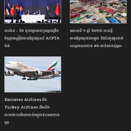
អាស៊ាន – ចិន ចុះហត្ថលេខារួមគ្នាពង្រីក
ឆមាស​ទី ​១​ ​ឆ្នាំ​ ​២០២៦​ ​ការ​ធ្វើ​
កិច្ចព្រមព្រៀងពាណិជ្ជកម្មសេរី ACFTA
ពាណិជ្ជកម្ម​រវាង​កម្ពុជា​ ​និង​ដៃគូ​អន្តរជាតិ​ ​
3.0
សម្រេចបាន​ជាង​ ​៣៦​ ​ពាន់​លាន​ដុល្លារ​
Emirates Airlines និង
Turkey Airlines នឹងបើក
ការហោះហើរមកកាន់កម្ពុជានាពេលខាង
មុខ