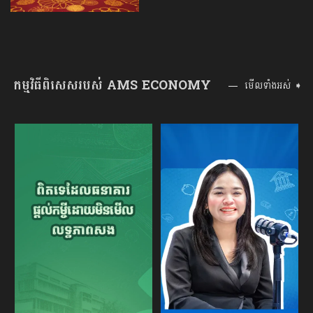
កម្មវិធីពិសេសរបស់ AMS ECONOMY
មើលទាំងអស់ ➧