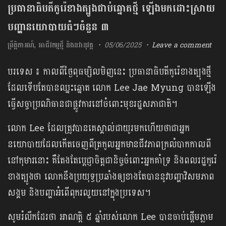
ប្រធានាធិបតីកូរ៉េខាងត្បូងជាប់ឆ្នោតថ្មី ឡើងមកដោះស្រាយ
បញ្ហានយោបាយធំៗចំនួន ៣
ព្រឹត្តិការណ៍
,
អាជីវកម្មថ្មី និងនវានុវត្ត
05/06/2025
Leave a comment
បរទេស ៖ កាលពីថ្ងៃពុធម្សិលមិញនេះ ប្រធានាធិបតីកូរ៉េខាងត្បុងថ្មី
ដែលទើបតែបានឈ្នះឆ្នោត លោក Lee Jae Myung បានឡើង
ធ្វើសច្ចាប្រណិធានជាផ្លូវការនៅចំពោះមុខរដ្ឋសភាជាតិ។
លោក Lee ដែលត្រូវបានគេស្គាល់ជាយូរមកហើយថាជាអ្នក
នយោបាយដែលកើតចេញពីត្រកូលអ្នកមានជីវភាពក្រលំបាកកាលពី
នៅកុមារនោះ គឺតែងតែប្តេជ្ញាចិត្តជានិច្ចចំពោះអ្នកគាំទ្រ និងពលរដ្ឋកូរ៉េ
ខាងត្បូងថា លោកនឹងប្រយុទ្ធប្រឆាំងឲ្យខាងតែបាននូវបញ្ហាវិសមភាព
សង្គម និងបញ្ហាអំពើពុករលួយនៅក្នុងប្រទេស។
សូមរំលឹកដែរថា អាណត្តិ ៥ ឆ្នាំរបស់លោក Lee បានចាប់ផ្តើមភ្លាម