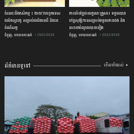
ចំណេះដឹងកសិកម្ម ៖ ងាយៗបច្ចេកទេស
ការដាំបន្លែជាលក្ខណៈគ្រួសារ ទទួលបាន
ផលិតស្កររងូ សម្រាប់ផលិតមេជី និងមេ
បន្លែសុវត្ថិភាពសម្រាប់ទទួលទានផង និង
ចំណីសត្វ
អាចរកចំណូលបានទៀត
,
,
ជំនួញ
បទយកការណ៍
ជំនួញ
បទយកការណ៍
• 19/11/2025
• 20/11/2025
ព័ត៌មានទូទៅ
មើលទាំងអស់ ➧