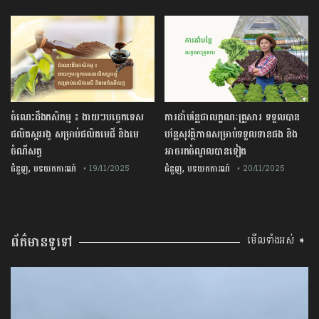
ចំណេះដឹងកសិកម្ម ៖ ងាយៗបច្ចេកទេស
ការដាំបន្លែជាលក្ខណៈគ្រួសារ ទទួលបាន
ផលិតស្កររងូ សម្រាប់ផលិតមេជី និងមេ
បន្លែសុវត្ថិភាពសម្រាប់ទទួលទានផង និង
ចំណីសត្វ
អាចរកចំណូលបានទៀត
,
,
ជំនួញ
បទយកការណ៍
ជំនួញ
បទយកការណ៍
• 19/11/2025
• 20/11/2025
ព័ត៌មានទូទៅ
មើលទាំងអស់ ➧