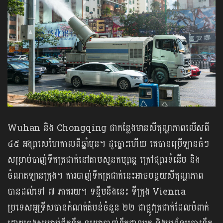
Wuhan និង Chongqing ជាកន្លែងមានសីតុណ្ហភាពលើសពី
៤៥ អង្សាសេហៃកាលពីឆ្នាំមុន។ ដូច្នោះហើយ គេបានប្រើឡានធំៗ
សម្រាប់បាញ់ទឹកត្រជាក់នៅតាមសួនកម្សាន្ត ក្រៅផ្សារទំនើប និង
ចំណតឡានក្រុង។ ការបាញ់ទឹកត្រជាក់នេះអាចបន្ថយសីតុណ្ហភាព
បានដល់ទៅ ៧ ភាគរយ។ ទន្ទឹមនឹងនេះ ទីក្រុង Vienna
ប្រទេសអូទ្រីសបានកំណត់តំបន់ចំនួន ២២ ជាផ្លូវត្រជាក់ដែលបំពាក់