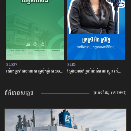
S2:E27
S1:E6
S
ម្ចីជាមួយធនាគារ
តើពិតឬទេដែលធនាគារផ្ដល់កម្ចីដោយមិនសិក្សាលើលទ្ធភាពសងត្រឡប់?
ស្វែងយល់បន្ថែមអំពីវិធីការពារខ្លួន ដើម្បីជៀសវាងពីការឆបោកតាមបច្ចេកវិទ្យាហិរញ្ញវត្ថុ!
ត
ព័ត៌មានសង្ខេប
ប្រភេទវីដេអូ (VIDEO)