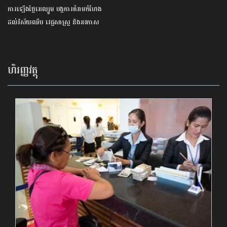
ការឡើងថ្លៃអេល្យូម បង្កការគំរាមកំហែង
ដល់វិស័យឈីប វេជ្ជសាស្រ្ត និងអវកាស
ហិរញ្ញវត្ថុ