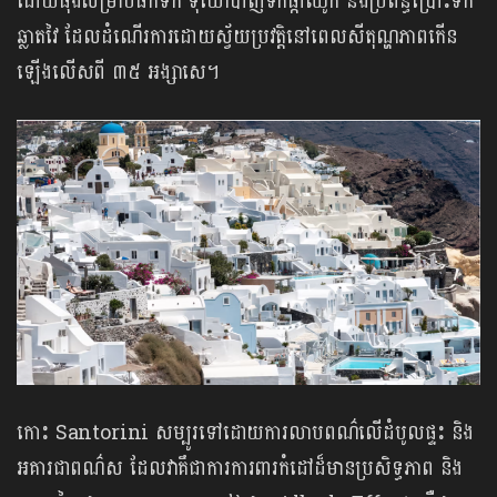
ដោយធុងសម្រាប់ផឹកទឹក ទុយោបាញ់ទឹកផ្កាឈូក និងប្រព័ន្ធប្រោះទឹក
ឆ្លាតវៃ ដែលដំណើរការដោយស្វ័យប្រវត្តិនៅពេលសីតុណ្ហភាពកើន
ឡើងលើសពី ៣៥ អង្សាសេ។
កោះ Santorini សម្បូរទៅដោយការលាបពណ៌លើដំបូលផ្ទះ និង
អគារជាពណ៌ស ដែលវាគឹជាការការពារកំដៅដ៏មានប្រសិទ្ធភាព និង