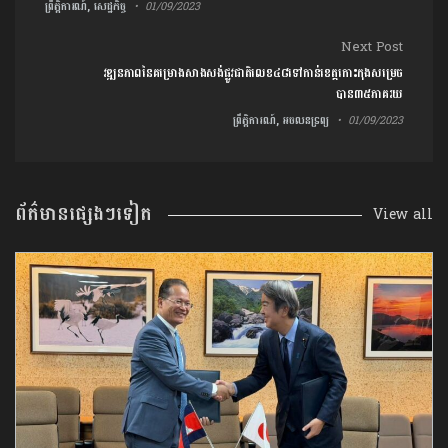
ព្រឹត្តិការណ៍, សេដ្ឋកិច្ច
01/09/2023
Next Post
វឌ្ឍនភាពនៃគម្រោង​សាងសង់ផ្លូវជាតិលេខ​៤៨​ទៅកាន់ខេត្តកោះកុង​សម្រេច
បាន៣៥ភាគរយ
ព្រឹត្តិការណ៍, អចលនទ្រព្យ
01/09/2023
ព័ត៌មានផ្សេងៗទៀត
View all