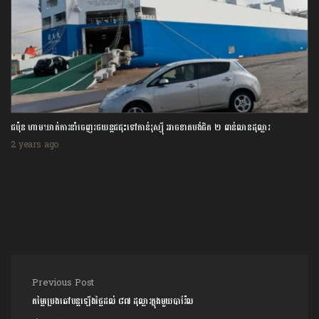
ជប៉ុន ហាមឃាត់ការនាំចេញរថយន្តជជុះទៅកាន់រុស្ស៊ី អាចខាតបង់ជិត ២ ពាន់លានដុល្លារ
2 years ago
Post navigation
Previous Post
តម្លៃប្រេងឆៅបន្តឡើងថ្លៃដល់ ៨៧ ដុល្លារក្នុងមួយបារ៉ែល