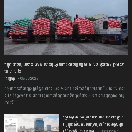
កម្ពុជារកចំណូលបាន ៤១៥ លានដុល្លារពីការនាំចេញអង្ករជាង ៧០ ម៉ឺនតោន ក្នុងរយៈ
ពេល ៧ ខែ
សេដ្ឋកិច្ច
• 05/08/2026
កម្ពុជា​បាន​នាំចេញ​អង្ករ​ចំនួន​ ​៧០៧,៤៧១​ ​តោន ​ទៅកាន់​ទីផ្សារ​អន្តរជាតិ​ ​ក្នុង​រយៈពេល​ ​
៧​ខែ ​នៃ​ឆ្នាំ​២០២៦​ ​ដោយ​ទទួលបាន​ចំណូល​ជា​ទឹកប្រាក់​ជាង​ ​៤១៥​ ​លាន​ដុល្លារ​សហរដ្ឋ​
អាមេរិក
រដ្ឋាភិបាល សម្រេច​លើកលែង និងអនុគ្រោះ
ពន្ធក្នុងវិស័យអចលនទ្រព្យ​ទៅតាមលក្ខខណ្ឌ
,
ព្រឹត្តិការណ៍
អចលនទ្រព្យ
• 05/08/2026