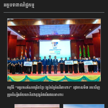
អត្ថបទពាណិជ្ជកម្ម
កម្មវិធី “មគ្គទេសក៍សហគ្រិនខ្មែរ វគ្គកែច្នៃចំណីអាហារ” រដូវកាលទី៣​ រកឃើញ
ក្រុមនិស្សិតជ័យលាភីនវានុវត្តន៍ផលិតផលអាហារ