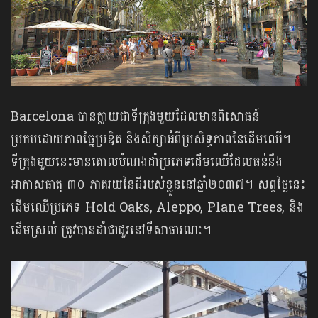
Barcelona បាន​ក្លាយ​ជា​ទីក្រុងមួយដែលមានពិសោធន៍
ប្រកបដោយភាពច្នៃប្រឌិត​ និង​​សិក្សា​​អំពី​ប្រសិទ្ធភាព​នៃ​ដើមឈើ។
ទីក្រុងមួយនេះមានគោលបំណងដាំប្រភេទដើមឈើដែលធន់នឹង
អាកាសធាតុ ៣០ ភាគរយនៃដីរបស់ខ្លួននៅឆ្នាំ២០៣៧។ សព្វថ្ងៃនេះ
ដើមឈើប្រភេទ Hold Oaks, Aleppo, Plane Trees, និង
ដើមស្រល់ ត្រូវបានដាំជាជួរនៅទីសាធារណៈ។