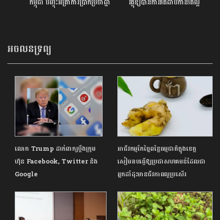
កម្ពុជា ​​បញ្ចុះអត្រាការប្រាក់ប្រចាំឆ្នាំ
វត្ថុឱ្យបានកាន់តែឆាប់កាន់តែល្អ
០.២៥% សម្រាប់ SME
អចលនទ្រព្យ
លោក Trump ដាក់ពាក្យប្តឹងក្រុម
អាជីវកម្មកែច្នៃពន្លៃធម្មជាតិក្នុងខេត្ត
ហ៊ុន Facebook, Twitter និង
សៀមរាបធ្វើឱ្យប្រជាសហគមន៍ដែលជា
Google
អ្នកដាំដុះមានជីវភាពល្អប្រសើរ