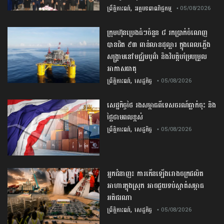
,
ព្រឹត្តិការណ៍
អត្ថបទពាណិជ្ជកម្ម
• 05/08/2026
ក្រុមហ៊ុនប្រេងធំៗចំនួន ៨ រកប្រាក់ចំណេញ
បានជិត ៩៣ ពាន់លានដុល្លារ ក្នុងពេលភ្លើង
សង្គ្រាមនៅមជ្ឈិមបូព៌ា និងវិបត្តិបម្រែបម្រួល
អាកាសធាតុ
,
ព្រឹត្តិការណ៍
សេដ្ឋកិច្ច
• 05/08/2026
សេដ្ឋកិច្ច​ថៃ​ រង​សម្ពាធ​ពី​ទេសចរណ៍​ធ្លាក់ចុះ​ និង​
ថ្លៃ​ថាមពល​ខ្ពស់​
,
ព្រឹត្តិការណ៍
សេដ្ឋកិច្ច
• 05/08/2026
​អ្នកជំនាញ​៖ ​ការ​កើនឡើង​រោងចក្រ​ផលិត​
អាហារ​ក្នុង​ស្រុក​ ​អាច​ជួយ​​ទប់ស្កាត់​សម្ពាធ​
អតិផរណា
,
ព្រឹត្តិការណ៍
សេដ្ឋកិច្ច
• 05/08/2026