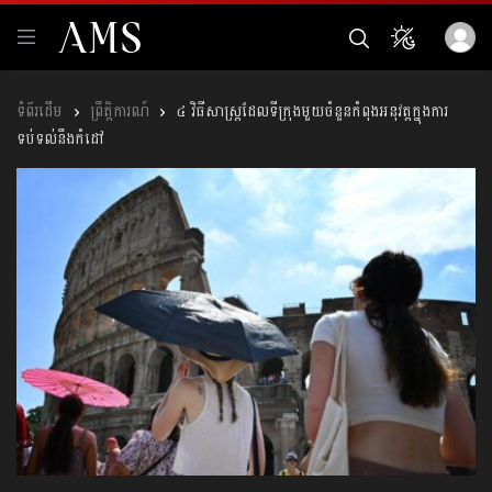
ព្រឹត្តិការណ៍
៤ វិធីសាស្ត្រដែលទីក្រុងមួយចំនួនកំពុងអនុវត្តក្នុងការ
ទប់ទល់នឹងកំដៅ