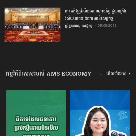
ការ​អភិវឌ្ឍ​វិស័យ​បរធន​បាលកិច្ច ​ជួយ​ពង្រឹង​
វិស័យ​ឯកជន ​និង​ភាព​ធន់​សេដ្ឋកិច្ច​
,
ព្រឹត្តិការណ៍
សេដ្ឋកិច្ច
• 05/08/2026
កម្មវិធីពិសេសរបស់ AMS ECONOMY
មើលទាំងអស់ ➧