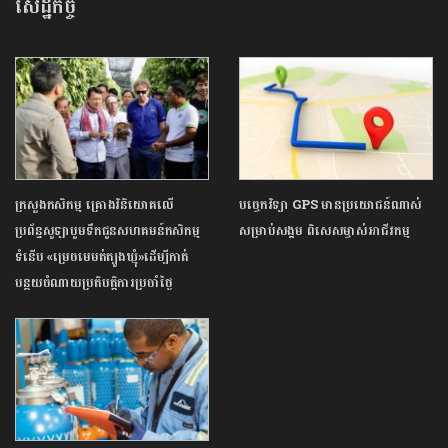
សេដ្ឋកិច្ច
ក្រសួងកសិកម្ម គ្រោងវិនិយោគលើ
បច្ចេកវិទ្យា GPS មានប្រយោជន៍ណាស់
ប្រព័ន្ធសូឡាបូមទឹកជូនសហគមន៍កសិកម្ម
សម្រាប់សង្គម ពិសេសម្ចាស់អាជីវកម្ម
ទំនើប «ម្រេចមេមត់ត្បូងឃ្មុំ»ដើម្បីកាត់
បន្ថយចំណាយប្រតិបត្តិការប្រចាំថ្ងៃ