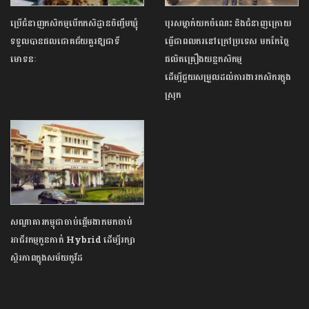
ប្រើជំនាញកសិកម្មបើកកសិដ្ឋានចិញ្ចឹមឃ្មុំ
បុរសម្នាក់យកចំណេះ និងជំនាញក្រោយ
ទទួលបានផលជោគជ័យគួរឱ្យជាទី
ធ្វើជាពលករនៅក្រៅប្រទេស មកកែច្នៃ
មោទនៈ
ផលិតគ្រឿងយន្តកសិកម្ម
ដើម្បីជួយសម្រួលដល់ការងារកសិករក្នុង
ស្រុក
សណ្ឋាគារកម្ពុជាចាប់ផ្តើមងាកមកចាប់
អាជីវកម្មកូនកាត់ Hybrid ដើម្បីរក្សា
ស្ថិរភាពក្នុងសម័យកូវីដ