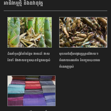
អាជីវកម្មថ្មី និងនវានុវត្ត
ដំណាំឫស្សីទំពាំងផ្អែម ងាយដាំ ងាយ
មុខរបរចិញ្ចឹមបង្កងអូស្ត្រាលីងាយៗ
ថែទាំ និងងាយទទួលបានទិន្នផលខ្ពស់
ចំណាយពេលតិច តែទទួលបានផល
ចំណេញខ្ពស់