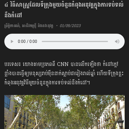
៤ វិធីសាស្ត្រដែលទីក្រុងមួយចំនួនកំពុងអនុវត្តក្នុងការទប់ទល់
នឹងកំដៅ
ព្រឹត្តិការណ៍
,
អាជីវកម្មថ្មី និងនវានុវត្ត
01/09/2023
បរទេស៖ យោងតាមប្រភពពី CNN បានលើកឡើងថា កំដៅក្តៅ
ខ្លាំងបានធ្វើឲ្យមនុស្សរាប់ម៉ឹននាក់ស្លាប់ជារៀងរាល់ឆ្នាំ ហើយទីក្រុងខ្លះ​
កំពុងអនុវត្តវិធីមួយចំនួនក្នុងការទប់ទល់នឹងកំដៅ។