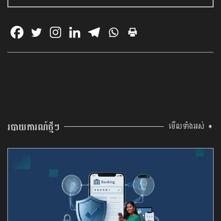
របាយការណ៍ថ្មីៗ
មើលទាំងអស់ ➧