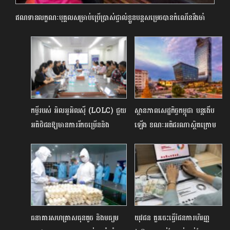
ឥណទានលក្ខណៈបុគ្គលសម្រាប់ប្រើប្រាស់ផ្ទាល់ខ្លួនបន្តសម្រេចបានកំណើនរឹងមាំ
កម្ចីរបស់ អិលអូអិលស៊ី (LOLC) ជួយ
ស្ថានភាពសេដ្ឋកិច្ចកម្ពុជា បន្តងើ​ប
អតិថិជនឱ្យមានការរីកចម្រើននិង
ឡើង ខណៈអតិផរណាស្ថិតក្រោម
ជោគជ័យជាលំដាប់
អត្រា ៥%
ធនាគារសហគ្រាសធុនតូច និងមធ្យម
យុវជន គួរចេះធ្វើផែនការហិរញ្ញ