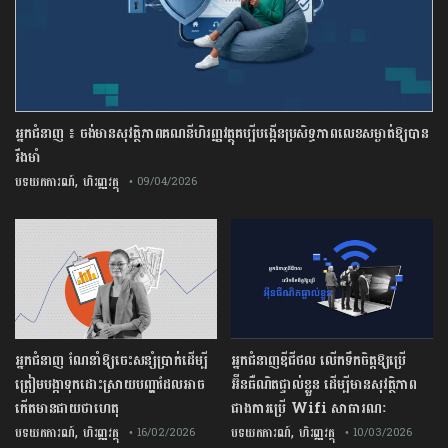
អ្នកជំនាញ ៖ ចង់មានសុវត្ថិភាពគណនីហិរញ្ញវត្ថុគប្បីបង្កើនប្រសិទ្ធភាពលេខសម្ងាត់ឱ្យបាន
រឹងមាំ
,
បទយកការណ៍
ហិរញ្ញវត្ថុ
• 09/04/2026
អ្នកជំនាញ ណែនាំឱ្យចេះសន្សំប្រាក់ដើម្បី
អ្នកជំនាញឌីជីថល លើកទឹកចិត្តឱ្យប្រើ
ត្រៀមបង្កាទុកដោះស្រាយបញ្ហាដែលអាច
អ៊ីនធឺណិតផ្ទាល់ខ្លួន ដើម្បីមានសុវត្ថិភាព
កើតមានជាយថាហេតុ
ជាងការប្រើ Wifi​ សាធារណៈ
,
,
បទយកការណ៍
ហិរញ្ញវត្ថុ
បទយកការណ៍
ហិរញ្ញវត្ថុ
• 16/02/2026
• 10/03/2026