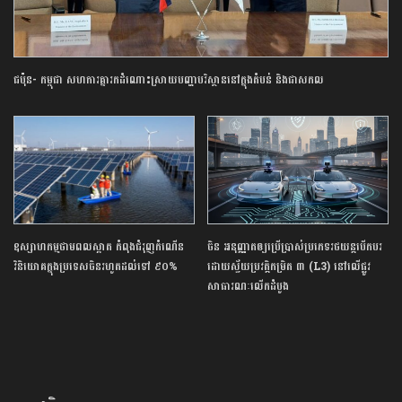
ជប៉ុន- កម្ពុជា សហការគ្នារកដំណោះស្រាយបញ្ហាបរិស្ថាននៅក្នុងតំបន់ និងជាសកល
ឧស្សាហកម្មថាមពលស្អាត កំពុងជំរុញកំណើន
ចិន អនុញ្ញាតឲ្យប្រើប្រាស់ប្រភេទរថយន្តបើកបរ
វិនិយោគក្នុងប្រទេសចិនរហូតដល់ទៅ ៩០%
ដោយស្វ័យប្រវត្តិកម្រិត ៣ (L3) នៅលើផ្លូវ
សាធារណៈលើកដំបូង