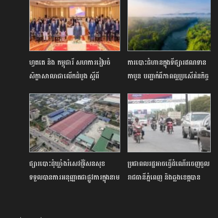
ហ្វតតេ និង កម្ពុជារី សហការរៀបចំ
ការបោះជំហានក្នុងទីផ្សារឥណទាន
សិក្ខាសាលាជាលើកដំបូង ស្តីពី
កាបូន បញ្ជាក់ពីភាពល្អប្រសើរនៃកិច្ច
«ថាមពលពន្លឺព្រះអាទិត្យ និងការធានា
ការពារតំបន់ធម្មជាតិកម្ពុជា
រ៉ាប់រង – ការពារការវិនិយោគ និង
ប្រតិបត្តិការអាជីវកម្ម» ដើម្បីគាំទ្រវិនិ
យោគិនក្នុងស្រុក និងក្រៅស្រុក និង
ពង្រឹងការគ្រប់គ្រងហានិភ័យតាមស្តង់ដា
អន្តរជាតិ
ផ្សារបោះដុំឃ្លាំងរំសេវថ្មីសែនសុខ
ប្រជាពលរដ្ឋអាចធ្វើដំណើរចេញចូល
ទទួលបានការអនុញ្ញាតជាផ្លូវការក្នុងនាម
រាជធានីភ្នំពេញ និងឆ្លងខេត្តបាន
ជាផ្សារបោះដុំស្របច្បាប់នៅរាជធានី
ប៉ុន្តែត្រូវអនុវត្តតាមវិធានការ
ភ្នំពេញ