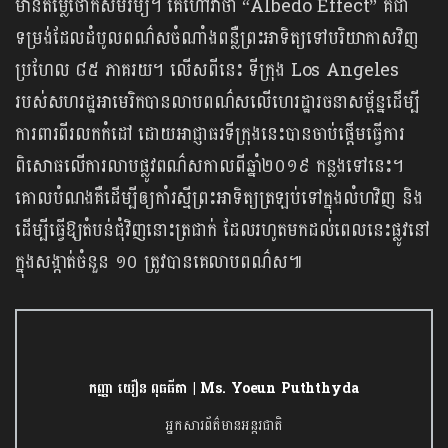
មានតម្លៃថោកសមរម្យ។ គេហៅវាថា “Albedo Effect” គឺជា
ទម្រង់ដែលដំបូលពណ៌សចំណាំងពន្លឺព្រះអាទិត្យទៅបរិយាកាសវិញ
ប្រហែល ៨៥​ ភាគរយ។ លើសពីនេះ ទីក្រុង Los Angeles
របស់សហរដ្ឋអាមេរិកបានលាបពណ៌សលើហេរដ្ឋារចនាសម្ព័ន្នដើម្បី
ការពារពីរលកកំដៅ ដោយអាជ្ញាធរទីក្រុងនេះបានចាប់ផ្តើមធ្វើការ
ពិសោធលើការលាបផ្លូវពណ៌សកាលពីឆ្នាំ២០១៩ កន្លងទៅនេះ។
គោល​បំណង​គឺ​ដើម្បី​ឲ្យ​កាំរស្មី​ព្រះអាទិត្យ​ត្រឡប់​ទៅ​ក្នុង​លំហ​វិញ និង
ដើម្បី​ធ្វើ​ឱ្យ​តំបន់​ជុំវិញ​នោះ​ត្រជាក់ ដែលរហូត​មក​ដល់​ពេល​នេះផ្លូវនៅ​
ក្នុងសង្កាត់​ចំនួន​ ១០ ​ត្រូវ​បាន​គេ​លាប​ពណ៌ស៕
កញ្ញា យឿន ពុធធីតា | Ms. Yoeun Puththyda
អ្នកសារព័ត៌មានអន្តរជាតិ