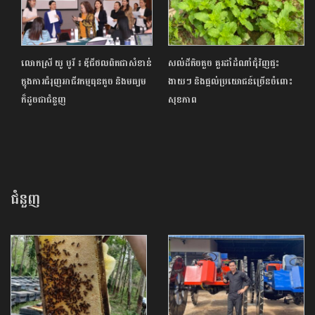
លោកស្រី យូ បូរី ៖ ឌីជីថលពិតជាសំខាន់
សល់ដីតិចតួច គួរដាំដំណាំជុំវិញផ្ទះ
ក្នុងការជំរុញអាជីវកម្មធុនតូច និងមធ្យម
ងាយៗ និងផ្ដល់ប្រយោជន៍ច្រើនចំពោះ
ក៏ដូចជាជំនួញ
សុខភាព
ជំនួញ