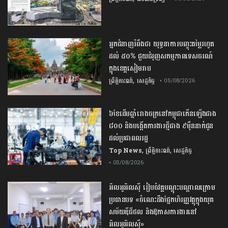
អ្នកជំនាញ​រំពឹង​ថា​ ​យុទ្ធនាការ​បញ្ចុះ​តម្លៃ​រហូត
ដល់​ ​៥០​% ​ជួយ​ជំរុញ​សកម្មភាព​ទេសចរណ៍​
ក្នុង​ខេត្ត​សៀមរាប​
,
ព្រឹត្តិការណ៍
សេដ្ឋកិច្ច
• 05/08/2026
៦ខែដើមឆ្នាំរោងចក្រនៅកម្ពុជាកើនឡើងជាង
៨០០ និងបង្កើតការងារថ្មីជាង ៩ម៉ឺននាក់ជូន
ដល់ប្រជាពលរដ្ឋ
,
,
Top News
ព្រឹត្តិការណ៍
សេដ្ឋកិច្ច
• 05/08/2026
អិលអូអិលស៊ី រៀបចំវគ្គបណ្តុះបណ្តាលក្រោម
ប្រធានបទ «ចំណេះដឹងផ្នែកហិរញ្ញវត្ថុក្នុងយុគ
សម័យឌីជីថល និងឱកាសការងារនៅ
អិលអូអិលស៊ី»