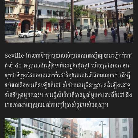
Seville ដែលជាទីក្រុងមួយរបស់ប្រទេសអេស្ប៉ាញបានឡើងកំដៅ
ដល់ ៤០ អង្សាសេជាទៀងទាត់នៅក្នុងរដូវក្តៅ ហើយត្រូវបានគេចាត់
ទុកជាទីក្រុងដែលមានរលកកំដៅដំបូងគេនៅលើពិភពលោក។ ដើម្បី
ទប់ទល់នឹងការកើនឡើងកំដៅ សំយ៉ាបជាច្រើនត្រូវបានដំឡើងនៅទូ
ទាំងទីក្រុងមួយនេះ។ ការធ្វើសំយ៉ាបគឺបានផ្តល់ម្លប់ការពារពីកំដៅ និង
មានភាពងាយស្រួលដល់ការប្រើប្រាស់ផ្លូវរបស់មនុស្ស។