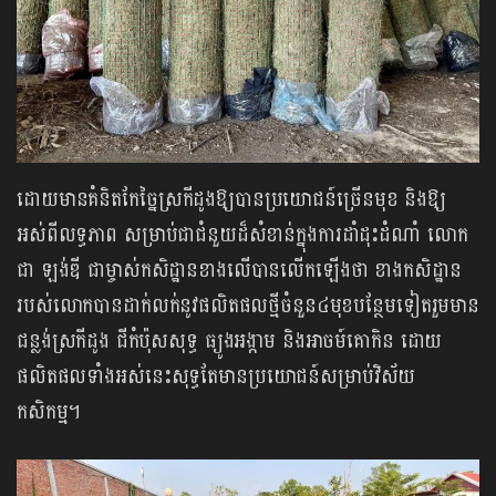
ដោយមានគំនិតកែច្នៃស្រកីដូងឱ្យបានប្រយោជន៍ច្រើនមុខ និងឱ្យ
អស់ពីលទ្ធភាព សម្រាប់ជាជំនួយដ៏សំខាន់ក្នុងការដាំដុះដំណាំ លោក
ជា ឡង់ឌី ជាម្ចាស់កសិដ្ឋានខាងលើបានលើកឡើងថា ខាងកសិដ្ឋាន
របស់លោកបានដាក់លក់នូវផលិតផលថ្មីចំនួន៤មុខបន្ថែមទៀតរួមមាន
ជន្លង់ស្រកីដូង ជីកំប៉ុសសុទ្ធ ធ្យូងអង្កាម និងអាចម៍គោកិន ដោយ
ផលិតផលទាំងអស់នេះសុទ្ធតែមានប្រយោជន៍សម្រាប់វិស័យ
កសិកម្ម។