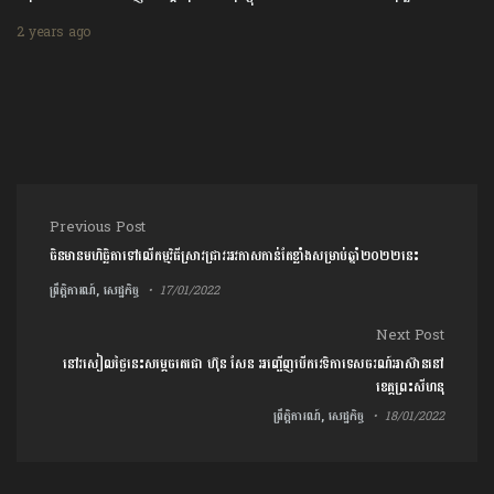
2 years ago
Post navigation
Previous Post
ចិនមានមហិច្ឆិតាទៅលើកម្មវិធីស្រាវជ្រាវអវកាសកាន់តែខ្លាំងសម្រាប់ឆ្នាំ២០២២នេះ
ព្រឹត្តិការណ៍, សេដ្ឋកិច្ច
17/01/2022
Next Post
នៅរសៀលថ្ងៃនេះសម្តេចតេជោ ហ៊ុន សែន អញ្ជើញបើកវេទិកាទេសចរណ៍អាស៊ាននៅ
ខេត្តព្រះសីហនុ
ព្រឹត្តិការណ៍, សេដ្ឋកិច្ច
18/01/2022