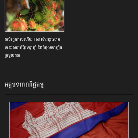
ដល់រដូវកាលហើយ ! សាវម៉ាវអូរសោម
មានរសជាតិផ្អែមឆ្ងាញ់ និងកំពុងមមាញឹក
ប្រមូលផល
អត្ថបទពាណិជ្ជកម្ម