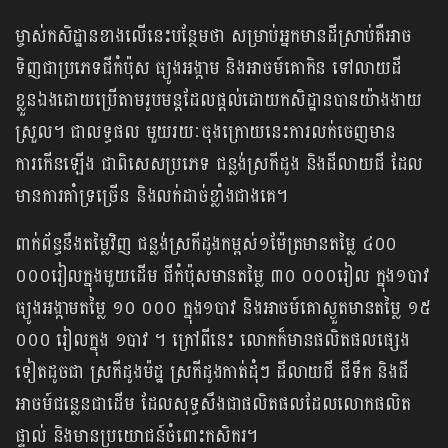
ម្ចាស់កសិដ្ឋានខាងលើនេះបន្ថែមថា សម្រាប់អ្នកមានដីស្រាប់គឺអាច
ទិញជាប្រភេទជីកំប៉ុស ធ្យូងអង្កាម និងអាចម៍គោកិន ទៅលាយដី
ខ្លួនឯងដោយប្រើតាមរូបមន្តដែលផ្តល់ដោយកសិដ្ឋានបានយ៉ាងងាយ
ស្រួល។ ជាលទ្ធផល មួយរយៈចុងក្រោយនេះការលក់ចេញមាន
ការកើនឡើង ជាពិសេសប្រភេទ ជន្លង់ស្រកីដូង និងដីលាយជី ដែល
មានការគាំទ្រច្រើន និងលក់ដាច់ខ្លាំងជាងគេ។
ពាក់ព័ន្ធនឹងតម្លៃវិញ ជន្លង់ស្រកីដូងកម្ពស់១ម៉ែត្រមានតម្លៃ ៤០០
០០០រៀលក្នុងមួយដើម ជីកំប៉ុសមានតម្លៃ ៣០ ០០០រៀល ក្នុង១បាវ
ធ្យូងអង្កាមតម្លៃ ១០ ០០០ ក្នុង១បាវ និងអាចម៍គោស្ងួតមានតម្លៃ ១៥
០០០ រៀលក្នុង ១បាវ ។ ក្រៅពីនេះ​ លោកក៏មានផលិតផលផ្សេង
ទៀតដូចជា ស្រកីដូងម៉ដ្ឋ ស្រកីដូងកាត់ដុំៗ ដីលាយជី ជីទឹក និងជី
អាចម៍ជន្លេនជាដើម ដែលសុទ្ធសឹងជាផលិតផលដែលលោកផលិត
ផ្ទាល់ និងមានប្រយោជន៍ចំពោះកសិករ។