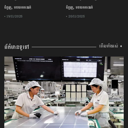
,
,
ជំនួញ
បទយកការណ៍
ជំនួញ
បទយកការណ៍
• 19/11/2025
• 20/11/2025
ព័ត៌មានទូទៅ
មើលទាំងអស់ ➧