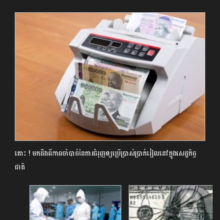
តោះ ! មកដឹងពីភាពចាំបាច់នៃការជំរុញឲ្យប្រើប្រាស់ប្រាក់រៀលនៅក្នុងសេដ្ឋកិច្ច
ជាតិ