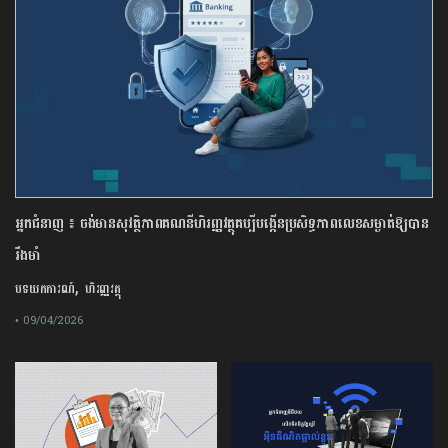
អ្នកជំនាញ ៖ ចង់មានសុវត្ថិភាពគណនីហិរញ្ញវត្ថុគប្បីបង្កើនប្រសិទ្ធភាពលេខសម្ងាត់ឱ្យបាន
រឹងមាំ
,
បទយកការណ៍
ហិរញ្ញវត្ថុ
• 09/04/2026