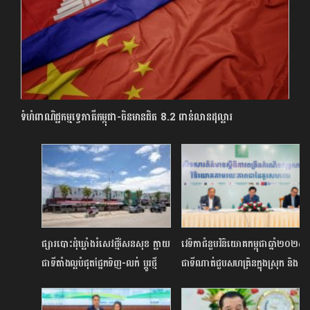
ទំហំពាណិជ្ជកម្មទ្វេភាគីកម្ពុជា-ចិនមានជិត 8.2 ពាន់លានដុល្លារ
ផ្សារបោះដុំឃ្លាំងរំសេវថ្មីសែនសុខ ក្លាយ
វេទិកាជំនួបវិនិយោគកម្ពុជាឆ្នាំ២០២៥
ជាទីតាំងល្អបំផុតផ្នែកទិញ-លក់ ប្តូរថ្មី
ជាទីណាត់ជួបសហគ្រិនក្នុងស្រុក និង
ផ្នែកគ្រឿងអេឡិចត្រូនិក
អ្នកវិនិយោគមកពីក្រៅប្រទេស