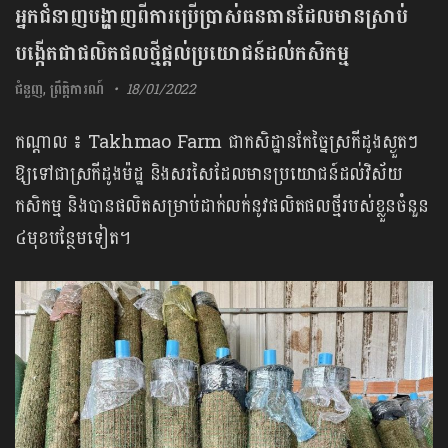
អ្នកជំនាញបង្ហាញពីការប្រើប្រាស់ធនធានដែលមានស្រាប់
បង្កើតជាផលិតផលថ្មីផ្ដល់ប្រយោជន៍ដល់កសិកម្ម
ជំនួញ
,
ព្រឹត្តិការណ៍
18/01/2022
កណ្តាល ៖ Takhmao Farm ជាកសិដ្ឋានកែច្នៃស្រកីដូងស្ងួតៗ
ឱ្យទៅជាស្រកីដូងម៉ដ្ឋ និងសរសៃដែលមានប្រយោជន៍ដល់វិស័យ
កសិកម្ម និងបានផលិតសម្រាប់ដាក់លក់នូវផលិតផលថ្មីរបស់ខ្លួនចំនួន
៤មុខបន្ថែមទៀត។