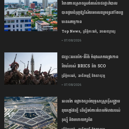
វិធានការស្រោចស្រង់របស់រាជរដ្ឋាភិបាល​
បាន​ជួយ​ជំរុញឱ្យវិស័យ​អចលនទ្រព្យនៅតែបន្ត​
មានសកម្មភាព
,
,
Top News
ព្រឹត្តិការណ៍
អចលនទ្រព្យ
• 07/08/2026
ជម្លោះ​អាមេរិក​-​អ៊ីរ៉ង់​ ​កំពុង​សាកល្បង​ភាព​
រឹងមាំ​របស់​ ​BRICS​ ​និង​ ​SCO​
,
ព្រឹត្តិការណ៍
អាជីវកម្មថ្មី និងនវានុវត្ត
• 07/08/2026
​អាមេរិក​ ពង្រាងច្បាប់​យុទ្ធសាស្ត្រ​ធ្វើ​សង្គ្រាម​
នុយក្លេអ៊ែរ​ថ្មី ដើម្បីទប់ការគំរាមកំហែងរបស់​
រុស្ស៊ី និងមហាយក្សចិន
,