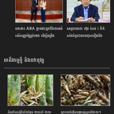
​ធនាគារ​ ABA​ ក្លាយជា​អ្នក​វិនិយោគ​ធំ​
សម្ដេចតេជោ ហ៊ុន សែន ៖ វ៉ាក់
លើ​សញ្ញាប័ណ្ណ​បៃតង​ ដើម្បី​ពង្រឹង​
សាំងចំនួន1លានដុសទៀតនឹង
ថាមពល​សូ​ឡា​របស់​កម្ពុជា​
មកដល់កម្ពុជានៅក្នុងសប្ដាហ៍ក្រោយ
អាជីវកម្មថ្មី និងនវានុវត្ត
ដំណាំឫស្សីទំពាំងផ្អែម ងាយដាំ ងាយ
មុខរបរចិញ្ចឹមបង្កងអូស្ត្រាលីងាយៗ