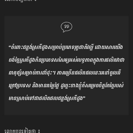
“ចំពោះជន្លង់ស្រកីដូងសម្រាប់ប្រភេទរុក្ខជាតិវល្លិ៍ ដោយសារយើង
ចង់ច្នៃស្រកីដូងកិនប្រភេទសសៃឲ្យអស់លទ្ធភាពក្នុងការផលិតវាជា
ធាតុផ្សំសម្រាប់ការដាំដុះ។ ភាគច្រើនផលិតផលនេះគេនាំចូលពី
ក្រៅប្រទេស និងមានតម្លៃថ្លៃ ដូច្នេះខាងខ្ញុំក៏សម្រេចចិត្តកែច្នៃរបស់
មានស្រាប់ទៅជាផលិតផលជន្លង់ស្រកីដូង”
លោកបន្តទៀតថា ៖