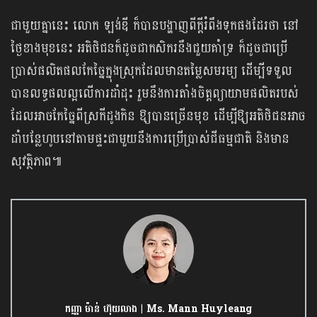
ជាមួយគ្នានេះ លោក ឡង់ឌី ក៏បានបង្ហាញពីក្ដីរំពឹងទុកផងដែរថា នៅ
ថ្ងៃខាងមុខនេះ អតិថិជនក៏ដូចជាកសិករនឹងជួយគាំទ្រ ក៏ដូចជាប្រើ
ប្រាស់ផលិតផលកែច្នៃក្នុងស្រុកដែលមានតម្លៃសមរម្យ ដើម្បីទទួល
បានលទ្ធផលល្អលើការដាំដុះ រួមនឹងការតាំងចិត្តព្យាយាមផលិតរបស់
ដែលអាចកែច្នៃពីស្រកីដូងកិន ឱ្យបានច្រើនមុខ ដើម្បីឱ្យអតិថិជនអាច
ដាំបន្លែហូបនៅតាមផ្ទះជាមួយនឹងការប្រើប្រាស់ជីធម្មជាតិ និងមាន
សុវត្ថិភាព៕
កញ្ញា ម៉ាន់ ហ៊ុយលាង | Ms. Mann Huyleang