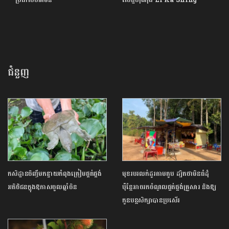
ប្រជាសហគមន៍
សេដ្ឋីហុងកុង Li Ka Shing
ជំនួញ
កសិដ្ឋានចិញ្ចឹមកន្ធាយកំពុងត្រៀមផ្គត់ផ្គង់
មុខរបរលក់ដូរតាមតូប ដ្បិតថាមិនធំដុំ
អតិថិជនក្នុងឱកាសចូលឆ្នាំចិន
ប៉ុន្តែអាចរកចំណូលផ្គត់ផ្គង់គ្រួសារ និងឱ្យ
កូនបន្តសិក្សាបានប្រសើរ