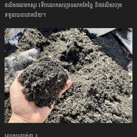
ផលិតផលមកសួរ ទើបលោកសម្រេចសាកកែច្នៃ និងផលិតរហូត
ទទួលបានជោគជ័យ។
លោកបញ្ជាក់ថា ៖