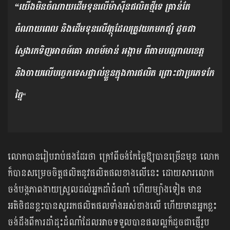
“យើងមិនចំណាយដើមទុនលើម៉ាស៊ីនផលិតថ្មីទេ គ្រាន់តែ
ចំណាយពេល និងដើមទុនលើវត្ថុដែលត្រូវយកមកផ្សំ ដូចជា
ស្វែងរកទិញអាចម៍គោ អាចម៍មាន់ អង្កាម ពីតាមបណ្តាលខេត្ត
និងចាយលើបច្ចេកទេសផ្ទាល់ខ្លួនក្នុងការផលិត ព្រោះជាប្រភេទកែ
ច្នៃ
“
លោកបានរៀបរាប់ផងដែរថា ក្រៅពីចង់កែច្នៃឱ្យបានច្រើនមុខ លោក
ក៏បានសម្រេចចិត្តផលិតនូវផលិតផលខាងលើនេះ ដោយសារលោក
ចង់បង្កភាពងាយស្រួលដល់អ្នកដាំដំណាំ ហើយម្យ៉ាងទៀត មាន
អតិថិជនខ្លះបានសួររកផលិតផលទាំងអស់ខាងលើ ហើយមានអ្នកខ្លះ
ចង់ដឹងពីការដាំដុះដំណាំដែលអាចទទួលបានផលល្អក៏ដូចជាផ្ញើរូប