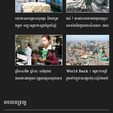
ធនាគារសហគ្រាសធុនតូច និងមធ្យម
តស់ ! តាមដានអនាគតលុយដុល្លារ
កម្ពុជា ​​បញ្ចុះអត្រាការប្រាក់ប្រចាំឆ្នាំ
អាមេរិកនឹងក្លាយជាយ៉ាងណា ខណៈ
០.២៥% សម្រាប់ SME
គុណតម្លៃ និងទំនុកចិត្តដែលពិភព
លោកធ្លាប់មានកំពុងធ្លាក់ចុះខ្លាំង
ត្រីមាសទី៣ ឆ្នាំនេះ សមិទ្ធផល
World Bank ៖ អត្រា​ភាពក្រី
ឥណទានលក្ខណៈបុគ្គល​បន្តសម្រេចបាន​
ក្រនៅ​កម្ពុជាបានធ្លាក់ចុះស្ទើរតែពាក់
កំណើនរឹងមាំ​
កណ្តាល​​ក្នុងរយៈពេល ១០ ឆ្នាំ
អចលនទ្រព្យ