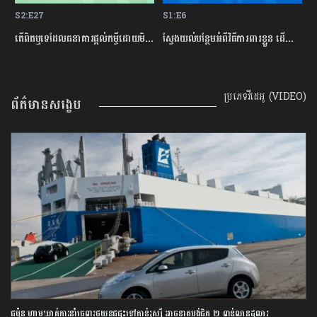
S2:E27
S1:E6
S
ម្ចីជាមួយធនាគារ
តើពិតឬទេដែលធនាគារផ្ដល់កម្ចីដោយមិនសិក្សាលើលទ្ធភាពសងត្រឡប់?
ស្វែងយល់បន្ថែមអំពីវិធីការពារខ្លួន ដើម្បីជៀសវាងពីការឆបោកតាមបច្ចេកវិទ្យាហិរញ្ញវត្ថុ!
ត
ប្រភេទវីដេអូ (VIDEO)
ព័ត៌មានសង្ខេប
ជប៉ុន ហាមឃាត់ការនាំចេញរថយន្តជជុះទៅកាន់រុស្ស៊ី អាចខាតបង់ជិត ២ ពាន់លានដុល្លារ