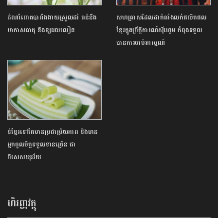
ដំណាំពោតបារាំងងាយស្រួលដាំ​ ធន់នឹង
សហគ្រាសដែលដាក់តាំងលក់ផលិតផល
អាកាសធាតុ និងឱ្យផលលឿន
ខ្មែរក្នុងព្រឹត្តិការណ៍ស៊ីហ្គេម កំពុងទទួល
បានការចាប់អារម្មណ៍
នំខ្មែរនៅតែមានប្រជាប្រិយភាព និងមាន
អ្នកចូលចិត្តទទួលទានច្រើន ជា
ពិសេសយុវវ័យ
ហិរញ្ញវត្ថុ