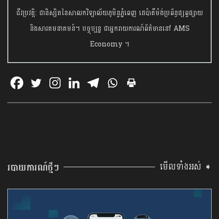
ជីវប្រវត្តិ: ជានិស្សិតនៃសាលកវិទ្យាល័យភូមិន្ទភ្នំពេញ ដេប៉ាតឺម៉ង់ប្រព័ន្ធផ្សព្វផ្សាយ
និងសារគមនាគមន៍។ បច្ចុប្បន្ន ជាអ្នករាយការណ៍ព័ត៌មាននៅ AMS
Economy ។
មើលទាំងអស់ ➧
របាយការណ៍ថ្មីៗ