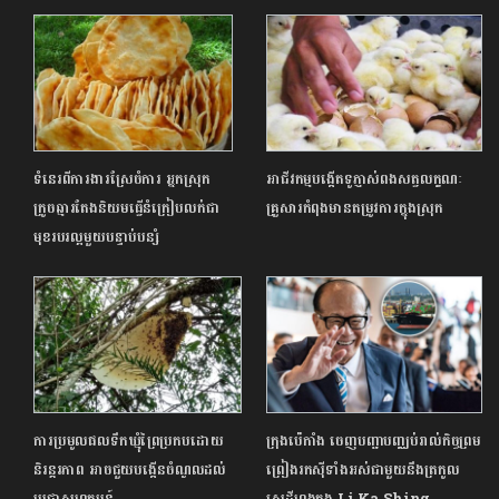
ទំនេរពីការងារស្រែចំការ អ្នកស្រុក
អាជីវកម្មបង្កើតទូភ្ញាស់ពងសត្វលក្ខណៈ
ក្រូចឆ្មារតែងនិយមធ្វើនំក្រៀបលក់ជា
គ្រួសារកំពុងមានតម្រូវការក្នុងស្រុក
មុខរបរល្អមួយបន្ទាប់បន្សំ
ការប្រមូលផលទឹកឃ្មុំព្រៃប្រកបដោយ
ក្រុងប៉េកាំង ចេញបញ្ជាបញ្ឈប់រាល់កិច្ចព្រម
និរន្តរភាព អាចជួយបង្កើនចំណូលដល់
ព្រៀងរកស៊ីទាំងអស់ជាមួយនឹងត្រកូល