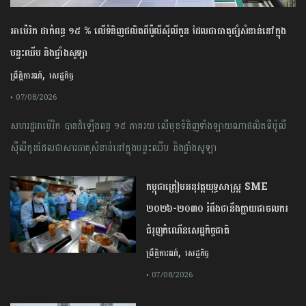
អាម៉េរិក ដាក់ពន្ធ ១៥ % លើទំនិញផលិតពីប៉ូលីស៊ីលីកូន ដែលជាធាតុផ្សំសំខាន់នៅក្នុង
បន្ទះឈីប និងផ្ទាំងសូឡា
,
ព្រឹត្តិការណ៍
សេដ្ឋកិច្ច
• 07/08/2026
សហរដ្ឋអាម៉េរិក បានដំឡើងពន្ធ ១៥ ភាគរយ លើមុខទំនិញទាំងឡាយណាផលិតពីប៉ូលី
ស៊ីលីកូនដែលជាសារធាតុសំខាន់នៅក្នុងបន្ទះឈីប និងផ្ទាំងសូឡា
កម្ពុជា​ត្រៀមអនុវត្ត​យុទ្ធសាស្ត្រ​ ​SME​ ​
២០២៦​-​២០៣០​ រំពឹងថានឹងក្លាយ​ជា​ចលករ​
ជំរុញ​កំណើន​សេដ្ឋកិច្ច​ជាតិ​
,
ព្រឹត្តិការណ៍
សេដ្ឋកិច្ច
• 07/08/2026