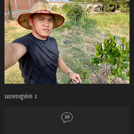
លោកបញ្ជាក់ថា ៖