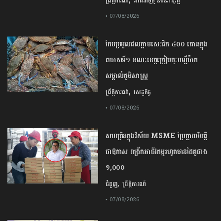
ព្រឹត្តិការណ៍
អាជីវកម្មថ្មី និងនវានុវត្ត
• 07/08/2026
កែប​ប្រមូល​ផល​ក្តាម​សេះ​ជិត​ ​៤០០ ​តោន​ក្នុង​
ឆមាស​ទី​១​ ​ខណៈ​ខេត្ត​ត្រៀម​ចុះបញ្ជី​ម៉ាក​
សម្គាល់​ភូមិសាស្ត្រ​
,
ព្រឹត្តិការណ៍
សេដ្ឋកិច្ច
• 07/08/2026
សហគ្រិនក្នុងវិស័យ MSME ប្រែក្លាយវិបត្តិ
ជាឱកាស ពង្រីកអាជីវកម្មរហូតមានដៃគូជាង
១,០០០
,
ជំនួញ
ព្រឹត្តិការណ៍
• 07/08/2026