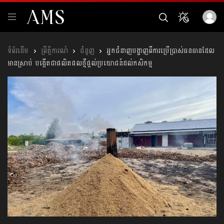
ព្រឹត្តិការណ៍
ជំនួញ
អ្នកជំនាញបង្ហាញពីការប្រើប្រាស់ធនធានដែល
មានស្រាប់ បង្កើតជាផលិតផលថ្មីផ្ដល់ប្រយោជន៍ដល់កសិកម្ម