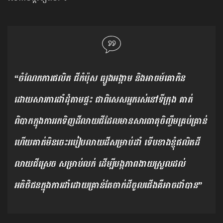
“ចំណែកការផលិត ជីកំប៉ុស ធ្យូងអង្កាម និងអាចម៍គោកិន
ដោយសារការដាំដុំតាមផ្ទះ ជាពិសេសអ្នករស់នៅទីក្រុង គាត់
ពិបាកក្នុងការរកទិញដីលាយជីដែលមានសារធាតុចិញ្ចឹមគ្រប់គ្រាន់
ហើយគាត់មិនចេះរបៀបលាយដីសម្រាប់ដាំ ទើបខាងខ្ញុំផលិតដី
លាយជីស្រេច សម្រាប់លក់ ដើម្បីបង្កភាពងាយស្រួលដល់
អតិថិជនក្នុងការដាំដោយគ្រាន់តែចាក់ដីចូលផើងគឺអាចដាំបាន”