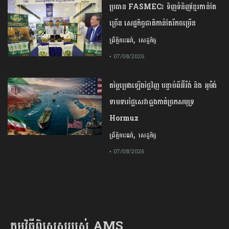
ប្រធាន​​ ​FASMEC​៖​ ​ទិញ​ទំនិញ​ខ្មែរ​កាន់តែ​
ច្រើន​ ​សេដ្ឋកិច្ច​ជាតិ​កាន់តែ​រីកចម្រើន​
,
ព្រឹត្តិការណ៍
សេដ្ឋកិច្ច
• 07/08/2026
តម្លៃប្រេងឡើងថ្លៃវិញ បន្ទាប់ពីអ៊ីរ៉ង់ និង អូម៉ង់
ទាមទារថ្លៃសេវាឆ្លងកាត់ច្រកសមុទ្រ
Hormuz
,
ព្រឹត្តិការណ៍
សេដ្ឋកិច្ច
• 07/08/2026
កម្មវិធីពិសេសរបស់ AMS