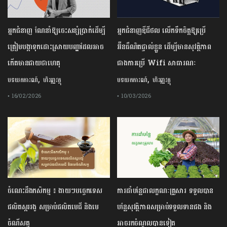
អ្នកជំនាញ ណែនាំឱ្យចេះសន្សំប្រាក់ដើម្បី
អ្នកជំនាញឌីជីថល លើកទឹកចិត្តឱ្យប្រើ
ត្រៀមបង្កាទុកដោះស្រាយបញ្ហាដែលអាច
អ៊ីនធឺណិតផ្ទាល់ខ្លួន ដើម្បីមានសុវត្ថិភាព
កើតមានជាយថាហេតុ
ជាងការប្រើ Wifi​ សាធារណៈ
,
,
បទយកការណ៍
ហិរញ្ញវត្ថុ
បទយកការណ៍
ហិរញ្ញវត្ថុ
• 16/02/2026
• 10/03/2026
ចំណេះដឹងកសិកម្ម ៖ ងាយៗបច្ចេកទេស
ការដាំបន្លែជាលក្ខណៈគ្រួសារ ទទួលបាន
ផលិតស្កររងូ សម្រាប់ផលិតមេជី និងមេ
បន្លែសុវត្ថិភាពសម្រាប់ទទួលទានផង និង
ចំណីសត្វ
អាចរកចំណូលបានទៀត