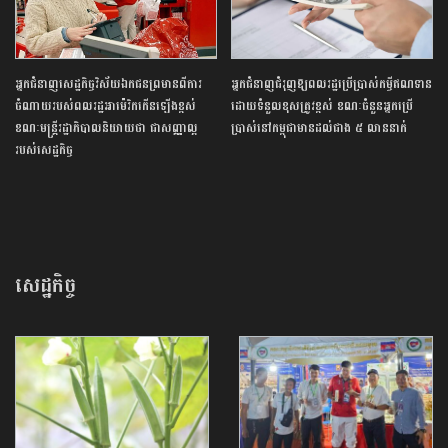
អ្នកជំនាញសេដ្ឋកិច្ចវិស័យឯកជនព្រមានពីការ
អ្នកជំនាញជំរុញឱ្យពលរដ្ឋប្រើប្រាស់កម្ចីឥណទាន
ចំណាយរបស់ពលរដ្ឋអាម៉េរិកកើនឡើងខ្ពស់
ដោយទំនួលខុសត្រូវខ្ពស់ ខណៈចំនួនអ្នកប្រើ
ខណៈមន្ត្រីរដ្ឋាភិបាលនិយាយថា ជាសញ្ញាល្អ
ប្រាស់នៅកម្ពុជាមានដល់ជាង ៥ លាននាក់
របស់សេដ្ឋកិច្ច
សេដ្ឋកិច្ច