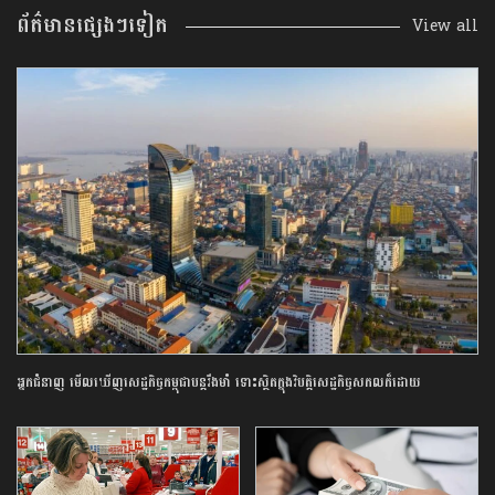
ព័ត៌មានផ្សេងៗទៀត
View all
អ្នកជំនាញ ​មើលឃើញ​សេដ្ឋកិច្ច​កម្ពុជាបន្តរឹងមាំ ទោះស្ថិត​ក្នុងវិបត្តិសេដ្ឋកិច្ចសកលក៏ដោយ