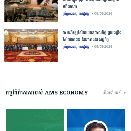
អតិផរណា
,
ព្រឹត្តិការណ៍
សេដ្ឋកិច្ច
• 05/08/2026
ការ​អភិវឌ្ឍ​វិស័យ​បរធន​បាលកិច្ច ​ជួយ​ពង្រឹង​
វិស័យ​ឯកជន ​និង​ភាព​ធន់​សេដ្ឋកិច្ច​
,
ព្រឹត្តិការណ៍
សេដ្ឋកិច្ច
• 05/08/2026
កម្មវិធីពិសេសរបស់ AMS ECONOMY
មើលទាំងអស់ ➧