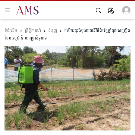
ព្រឹត្តិការណ៍
ជំនួញ
កសិករគួរស្វែងយល់ពីវិធីកែច្នៃថ្នាំពុលសត្វល្អិត
បែបធម្មជាតិ មានប្រសិទ្ធភាព​