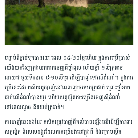
បន្ទាប់ពីផ្អាប់ទុកបានរយៈពេល ១៥-២០ថ្ងៃហើយ ក្នុងការប្រើប្រាស់
យើងយកស្បៃត្រងយកកាកចេញពីថ្នាំពុល ហើយថ្នាំ ១លីត្រអាច
លាយជាមួយទឹកបាន ៨-១០លីត្រ ដើម្បីបាញ់ទៅលើដំណាំ។ ក្នុងការ
ប្រើនេះដែរ កសិករគួរបាញ់នៅពេលល្ងាចមេឃត្រជាក់ ព្រោះថ្នាំអាច
ជាប់លើដំណាំបានយូរ ហើយសត្វល្អិតភាគច្រើនចេញស៊ីដំណាំ
នៅពេលល្ងាច និងយប់ត្រជាក់។
ការបាញ់នេះផងដែរ កសិករត្រូវបាញ់ពីគល់បាចឡើងលើដើម្បីការពារ
សត្វល្អិត ពិសេសដង្កូវដែលភាគច្រើនវានៅក្នុងដី និងក្រោមស្លឹក