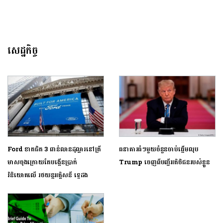
សេដ្ឋកិច្ច
Ford ខាតជិត 3 ពាន់លានដុល្លារនៅត្រី
ធនាគារធំៗមួយចំនួនចាប់ផ្តើមលុប
មាសចុងក្រោយតែបង្កើនប្រាក់
Trump ចេញពីបញ្ជីអតិថិជនរបស់ខ្លួន
វិនិយោគលើ រថយន្តអគ្គិសនី ទ្វេដង