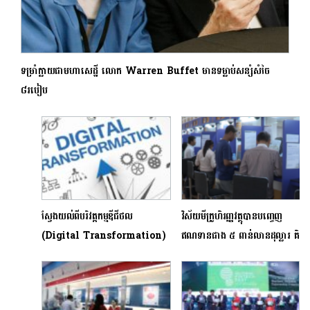
ទម្រាំក្លាយជាមហាសេដ្ឋី លោក Warren Buffet មានទម្លាប់សន្សំសំចៃ
៨របៀប
ស្វែងយល់ពីបរិវត្តកម្មឌីជីថល
វិស័យមីក្រូហិរញ្ញវត្ថុបានបញ្ចេញ
(Digital Transformation)
ឥណទានជាង ៥ ពាន់លានដុល្លារ គិត
ត្រឹមត្រីមាសទី១ ឆ្នាំ២០២៤