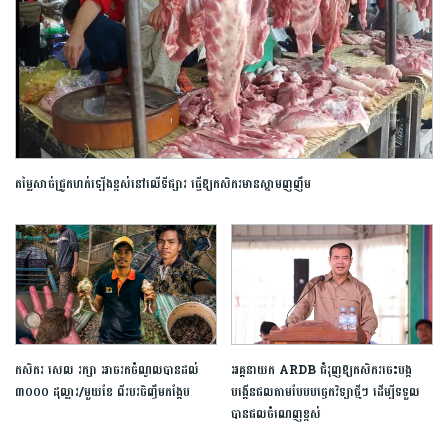
តម្លៃ​សាច់​ជ្រូក​ហក់​ឡើង​ខ្ពស់​នៅលើ​ទីផ្សារ​ ធ្វើឱ្យ​កសិករ​មាន​ស្នាមញញឹម​
កសិករ ​សេល ​រក្សា​ ​អាច​រក​ចំណូល​បាន​ដល់​ ​
អគ្គនាយក ARDB ជំរុញឱ្យកសិករចេះបង្ក
៣០០០​ ​ដុល្លារ​/​មួយ​ខែ ​ពីរបរ​ចិញ្ចឹម​កង្កែប
បង្កើនផលតាមបែបបច្ចេកវិទ្យាថ្មីៗ ដើម្បីទទួល
បានផលចំណេញខ្ពស់