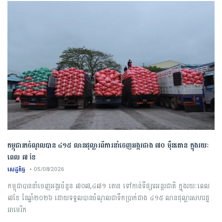
កម្ពុជារកចំណូលបាន ៤១៥ លានដុល្លារពីការនាំចេញអង្ករជាង ៧០ ម៉ឺនតោន ក្នុងរយៈ
ពេល ៧ ខែ
សេដ្ឋកិច្ច
• 05/08/2026
កម្ពុជា​បាន​នាំចេញ​អង្ករ​ចំនួន​ ​៧០៧,៤៧១​ ​តោន ​ទៅកាន់​ទីផ្សារ​អន្តរជាតិ​ ​ក្នុង​រយៈពេល​ ​
៧​ខែ ​នៃ​ឆ្នាំ​២០២៦​ ​ដោយ​ទទួលបាន​ចំណូល​ជា​ទឹកប្រាក់​ជាង​ ​៤១៥​ ​លាន​ដុល្លារ​សហរដ្ឋ​
អាមេរិក