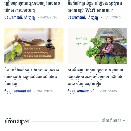
ត្រៀមបង្កាទុកដោះស្រាយបញ្ហាដែលអាច
អ៊ីនធឺណិតផ្ទាល់ខ្លួន ដើម្បីមានសុវត្ថិភាព
កើតមានជាយថាហេតុ
ជាងការប្រើ Wifi​ សាធារណៈ
,
,
បទយកការណ៍
ហិរញ្ញវត្ថុ
បទយកការណ៍
ហិរញ្ញវត្ថុ
• 16/02/2026
• 10/03/2026
ចំណេះដឹងកសិកម្ម ៖ ងាយៗបច្ចេកទេស
ការដាំបន្លែជាលក្ខណៈគ្រួសារ ទទួលបាន
ផលិតស្កររងូ សម្រាប់ផលិតមេជី និងមេ
បន្លែសុវត្ថិភាពសម្រាប់ទទួលទានផង និង
ចំណីសត្វ
អាចរកចំណូលបានទៀត
,
,
ជំនួញ
បទយកការណ៍
ជំនួញ
បទយកការណ៍
• 19/11/2025
• 20/11/2025
ព័ត៌មានទូទៅ
មើលទាំងអស់ ➧