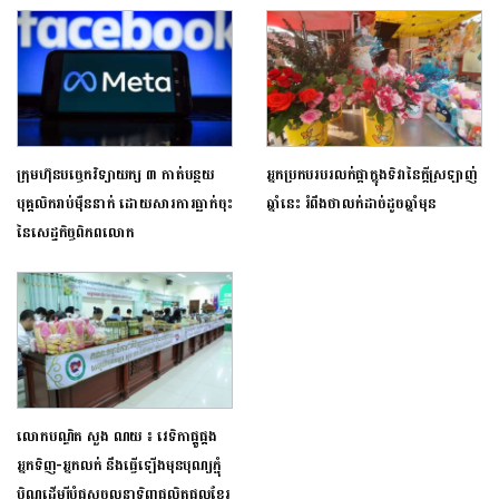
ក្រុមហ៊ុនបច្ចេកវិទ្យាយក្ស ៣ កាត់បន្ថយ
អ្នកប្រកបរបរលក់ផ្កាក្នុងទិវានៃក្ដីស្រឡាញ់
បុគ្គលិករាប់ម៉ឺននាក់ ដោយសារការធ្លាក់ចុះ
ឆ្នាំនេះ រំពឹងថាលក់ដាច់ដូចឆ្នាំមុន
នៃសេដ្ធកិច្ចពិភពលោក
លោកបណ្ឌិត សួង ណយ ៖ វេទិកាផ្គូផ្គង
អ្នកទិញ-អ្នកលក់ នឹងធ្វើឡើងមុនបុណ្យភ្ជុំ
បិណ្ឌដើម្បី​បំផុស​ចលនាទិញផលិតផលខ្មែរ