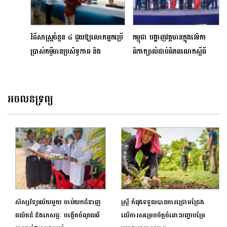
វិធីសាស្ត្រចំនួន ៤ ជួយឱ្យលោកអ្នកប្រើ
កម្ពុជា បង្ហាញវត្តមានក្នុងវេទិកា
ប្រាស់កម្ចីមានប្រសិទ្ធភាព និង
ពិភាក្សាលំដាប់ពិភពលោកស្តីពី
គ្មានហានិភ័យ
វិស័យបច្ចេកវិទ្យាហិរញ្ញវត្ថុ
(FinTech)
អចលនទ្រព្យ
សិស្សវិទ្យាល័យមួយ ចាប់យកជំនាញ
ស្ត្រី កំពុងទទួលបានការជ្រោមជ្រែង
ផលិតនំ និងភេសជ្ជៈ បង្កើតចំណូលពី
លើការសម្រេចចិត្តចំពោះបញ្ហាបម្រែ