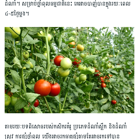
ដំណាំ។ សម្រាប់ថ្នាំពុលធម្មជាតិនេះ គេអាចបាញ់បានក្នុងរយៈពេល
៤-៥ថ្ងៃម្ដង។
តាមរយៈបទពិសោធរបស់កសិករគំរូ ប្រភេទដំណាំស្លឹក និងដំណាំ
ស្រូវ ការផ្សំថ្នាំពុល យើងអាចរកធាតុផ្សំតាមតែអាចរកទៅបាន