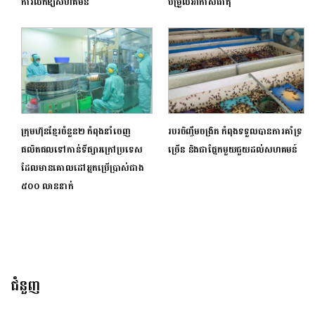
ការលក់ឱ្យ​សហគមន៍
បម្រួលអាកាសធាតុ
ក្រុមហ៊ុនខ្មែរចំនួន២ កំពុងនាំចេញ
របរចិញ្ចឹមចង្រិត កំពុងទទួលបានការគាំទ្រ
ផលិតផលទៅកាន់ទីផ្សារក្រៅប្រទេស
ច្រើន និងជាផ្នែកមួយជួយដល់សហគមន៍
ដែលមានគោលដៅអ្នកប្រើប្រាស់ជាង
៥០០ លាននាក់
ជំនួញ