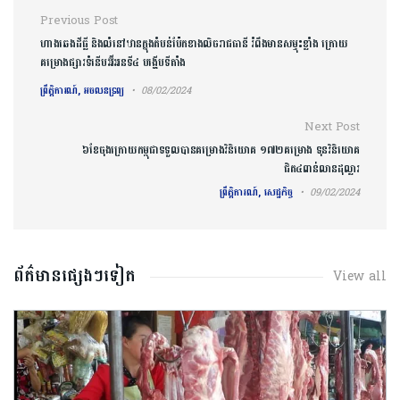
Post navigation
Previous Post
ហាង​ឆេង​ដីធ្លី និងលំនៅឋាន​ក្នុងតំបន់​ប៉ែក​ខាងលិច​រាជធានី រំពឹង​មានសម្ទុះខ្លាំង ក្រោយ​
គម្រោង​ផ្សារ​ទំនើបអ៊ី​អនទី៤ បង្ហើ​ប​ទីតាំង​
ព្រឹត្តិការណ៍, អចលនទ្រព្យ
08/02/2024
Next Post
៦ខែចុងក្រោយកម្ពុជាទទួលបានគម្រោងវិនិយោគ ១៧២គម្រោង ទុនវិនិយោគ
ជិត៤ពាន់លានដុល្លារ
ព្រឹត្តិការណ៍, សេដ្ឋកិច្ច
09/02/2024
ព័ត៌មានផ្សេងៗទៀត
View all