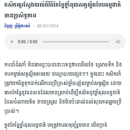
កសិករគួរស្វែងយល់ពីវិធីកែច្នៃថ្នាំពុលសត្វល្អិតបែបធម្មជាតិ
មានប្រសិទ្ធភាព​
ជំនួញ
,
ព្រឹត្តិការណ៍
08/02/2024
ការដាំដំណាំ មិនអាចខ្វះបាននោះទេនូវការមើលថែ ស្រោចទឹក និង
ការកម្ចាត់សត្វល្អិតតាមរយៈមធ្យោបាយផ្សេងៗ។ ក្នុងនោះ កសិករក៏
ត្រូវយកចិត្តទុកដាក់លើការប្រើប្រាស់ថ្នាំបាញ់សម្លាប់សត្វល្អិត ដោយ
អាចកែច្នៃនូវធនធានដែលមានស្រាប់ដើម្បីផលិតនូវថ្នាំពុលធម្មជាតិ
ដែលចំណាយតិច ងាយស្រួល និងមិនប៉ះពាល់ដល់សុខភាពអ្នកប្រើ
ប្រាស់។
ក្នុងកែច្នៃថ្នាំពុលធម្មជាតិ គេត្រូវការធាតុផ្សំរួមមាន មើមប្រង់