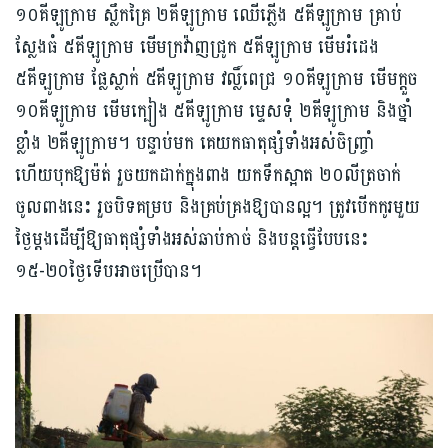
១០គីឡូក្រាម ស្លឹកគ្រៃ ២គីឡូក្រាម ឈើភ្លើង ៥គីឡូក្រាម គ្រាប់
ស្លែងធំ ៥គីឡូក្រាម មើមក្រវ៉ាញជ្រូក ៥គីឡូក្រាម មើមរំដេង
៥គីឡូក្រាម ផ្លែស្លាក់ ៥គីឡូក្រាម វល្លិ៍ពេជ្រ ១០គីឡូក្រាម មើមក្ដួច
១០គីឡូក្រាម មើមក្បៀង ៥គីឡូក្រាម ម្ទេសទុំ ២គីឡូក្រាម និងថ្នាំ
ខ្លាំង ២គីឡូក្រាម។ បន្ទាប់មក គេយកធាតុផ្សំទាំងអស់ចិញ្ច្រាំ
ហើយបុកឱ្យម៉ត់ រួចយកដាក់ក្នុងពាង យកទឹកស្អាត ២០លីត្រចាក់
ចូលពាងនេះ រួចបិទគម្រប និងគ្រប់គ្រងឱ្យបានល្អ។ ត្រូវបើកកូរមួយ
ថ្ងៃម្ដងដើម្បីឱ្យធាតុផ្សំទាំងអស់ឆាប់កាច់ និងបន្តធ្វើបែបនេះ
១៥-២០ថ្ងៃទើបអាចប្រើបាន។