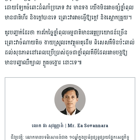
ដោយឡែកចំពោះដំណាំប្រភេទ វារ មានទង យើងមិនអាចផ្សំថ្នាំពុល
មានជាតិហឹរ និងក្ដៅបានទេ ព្រោះវាអាចធ្វើឱ្យក្ដៅ និងស្លោកត្រួយ។
គួរបញ្ជាក់ដែរថា ការកែច្នៃថ្នាំពុលធម្មជាតិមានអត្ថប្រយោជន៍ច្រើន
ព្រោះវាចំណាយតិច ងាយស្រួលរកវត្ថុធាតុដើម ពិសេសគឺមិនប៉ះពាល់
ដល់សុខភាពនៅពេលប្រើប្រាស់ដូចជាថ្នាំពុលគីមីដែលអាចបង្កឱ្យ
មានបញ្ហាឈឺក្បាល ក្អួតចង្អោរ នោះទេ៕
លោក អ៊ា សុវណ្ណារ៉ា | Mr. Ea Sovannara
ជីវប្រវត្តិ: លោកមានបទពិសោធន៍ជាង ១០ឆ្នាំក្នុងប្រព័ន្ធផ្សព្វផ្សាយផ្នែកសេដ្ឋកិច្ច