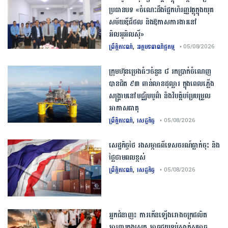
ប្រធានបទ «ចំណេះដឹងផ្នែកហិរញ្ញវត្ថុក្នុងយុគ
សម័យឌីជីថល និងឱកាសការងារនៅ
អិលអូអិលស៊ី»
,
ព្រឹត្តិការណ៍
អត្ថបទពាណិជ្ជកម្ម
• 05/08/2026
ក្រុមហ៊ុនប្រេងធំៗចំនួន ៨ រកប្រាក់ចំណេញ
បានជិត ៩៣ ពាន់លានដុល្លារ ក្នុងពេលភ្លើង
សង្គ្រាមនៅមជ្ឈិមបូព៌ា និងវិបត្តិបម្រែបម្រួល
អាកាសធាតុ
,
ព្រឹត្តិការណ៍
សេដ្ឋកិច្ច
• 05/08/2026
សេដ្ឋកិច្ច​ថៃ​ រង​សម្ពាធ​ពី​ទេសចរណ៍​ធ្លាក់ចុះ​ និង​
ថ្លៃ​ថាមពល​ខ្ពស់​
,
ព្រឹត្តិការណ៍
សេដ្ឋកិច្ច
• 05/08/2026
​អ្នកជំនាញ​៖ ​ការ​កើនឡើង​រោងចក្រ​ផលិត​
អាហារ​ក្នុង​ស្រុក​ ​អាច​ជួយ​​ទប់ស្កាត់​សម្ពាធ​