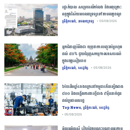
រដ្ឋាភិបាល សម្រេច​លើកលែង និងអនុគ្រោះ
ពន្ធក្នុងវិស័យអចលនទ្រព្យ​ទៅតាមលក្ខខណ្ឌ
,
ព្រឹត្តិការណ៍
អចលនទ្រព្យ
• 05/08/2026
អ្នកជំនាញ​រំពឹង​ថា​ ​យុទ្ធនាការ​បញ្ចុះ​តម្លៃ​រហូត
ដល់​ ​៥០​% ​ជួយ​ជំរុញ​សកម្មភាព​ទេសចរណ៍​
ក្នុង​ខេត្ត​សៀមរាប​
,
ព្រឹត្តិការណ៍
សេដ្ឋកិច្ច
• 05/08/2026
៦ខែដើមឆ្នាំរោងចក្រនៅកម្ពុជាកើនឡើងជាង
៨០០ និងបង្កើតការងារថ្មីជាង ៩ម៉ឺននាក់ជូន
ដល់ប្រជាពលរដ្ឋ
,
,
Top News
ព្រឹត្តិការណ៍
សេដ្ឋកិច្ច
• 05/08/2026
អិលអូអិលស៊ី រៀបចំវគ្គបណ្តុះបណ្តាលក្រោម