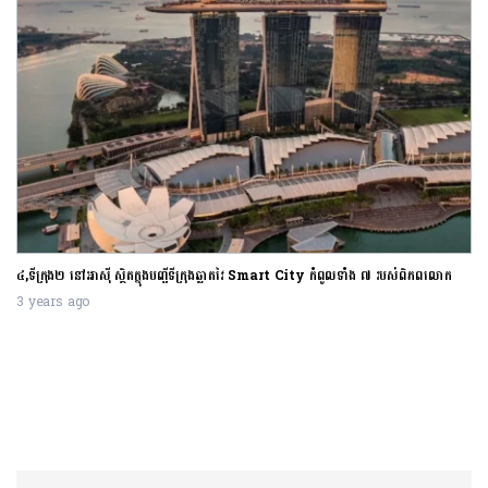
៤,ទីក្រុង២ នៅអាស៊ី ស្ថិតក្នុងបញ្ជីទីក្រុងឆ្លាតវៃ Smart City កំពូលទាំង ៧ របស់ពិភពលោក
3 years ago