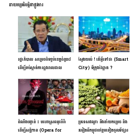
នាយក​ប្រតិបត្តិ​​ជា​ផ្លូវការ
រដ្ឋាភិបាល សម្រេចបិទខ្ទប់ខេត្តចំនួន៨
ស្វែងយល់ ! តើអ្វីទៅជា (Smart
ដើម្បីទប់ស្កាត់ការឆ្លងរាលដាល
City) ទីក្រុងវៃឆ្លាត ?
វីរុសកូវីដបំប្លែងខ្លួនថ្មី Delta
ដំណឹងបន្ទាន់ ៖ មហោស្រព​អូប៉េរ៉ា
ប្រទេសឥណ្ឌា នឹងនាំយកម្រេច និង
ដើម្បីសន្តិភាព (Opera for
រមៀតពីកម្ពុជាបន្ថែមទៀតចូលទីផ្សារ