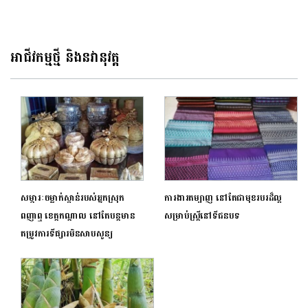
peace) ៖ មហោស្រពអូប៉េរ៉ា
របស់ខ្លួន
អន្តរជាតិភ្នំពេញ និងណាហ្កាវើលដ៍ រួម
គ្នាដើម្បីជំនួយមនុស្សធម៌
អាជីវកម្មថ្មី និងនវានុវត្ត
សម្ភារៈចម្លាក់ស្ពាន់របស់អ្នកស្រុក
ការងារតម្បាញ នៅតែជាមុខរបរដ៏ល្អ
ពញាឮ ខេត្តកណ្តាល នៅតែបន្តមាន
សម្រាប់ស្ត្រីនៅទីជនបទ
តម្រូវការទីផ្សារមិនសាបសូន្យ