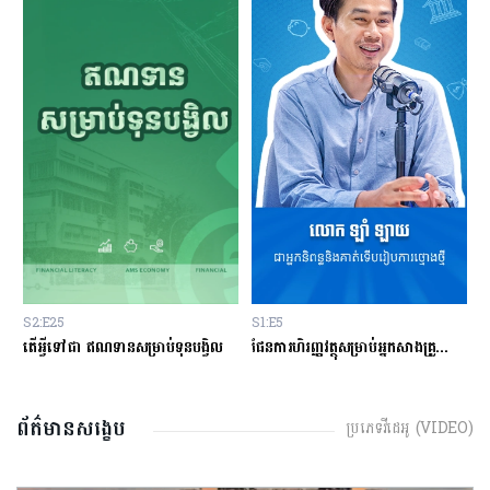
S2:E25
S1:E5
S
្លះ មុនសម្រេចចិត្តខ្ចីលុយនៅធនាគារ?
តើអ្វីទៅជា​ ឥណទានសម្រាប់ទុនបង្វិល
ផែនការហិរញ្ញវត្ថុសម្រាប់អ្នកសាងគ្រួសារថ្មីថ្មោង
ព័ត៌មានសង្ខេប
ប្រភេទវីដេអូ (VIDEO)