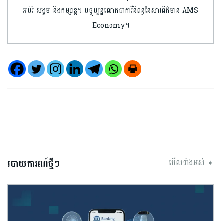
អប់រំ សង្គម និងកម្សាន្ត។ បច្ចុប្បន្នលោកជាការីនិពន្ធនៃសារព័ត៌មាន AMS
Economy។
របាយការណ៍ថ្មីៗ
មើលទាំងអស់ ➧