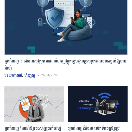
អ្នកជំនាញ ៖ ចង់មានសុវត្ថិភាពគណនីហិរញ្ញវត្ថុគប្បីបង្កើនប្រសិទ្ធភាពលេខសម្ងាត់ឱ្យបាន
រឹងមាំ
,
បទយកការណ៍
ហិរញ្ញវត្ថុ
• 09/04/2026
អ្នកជំនាញ ណែនាំឱ្យចេះសន្សំប្រាក់ដើម្បី
អ្នកជំនាញឌីជីថល លើកទឹកចិត្តឱ្យប្រើ