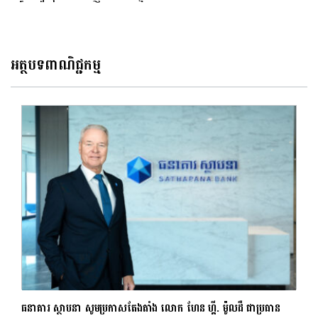
អត្ថបទពាណិជ្ជកម្ម
ធនាគារ ស្ថាបនា សូមប្រកាស​តែងតាំង​ លោក ហែន ហ្គី. ម៉ូលដឺ ជា​ប្រធាន