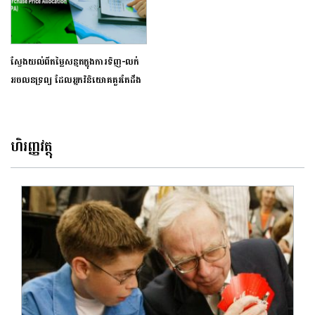
ស្វែងយល់​ពីតម្លៃសន្មត​ក្នុង​ការទិញ-លក់
អចលនទ្រព្យ​​ ដែល​អ្នកវិនិយោគគួ​រតែដឹង​
ហិរញ្ញវត្ថុ