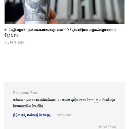
ការដំឡើងអត្រាការប្រាក់របស់ធនាគារកណ្តាលអាម៉េរិកកំពុងជះឥទ្ធិពលអាក្រក់ដល់ប្រទេសមាន
ចំណូលទាប
2 years ago
Post navigation
Previous Post
អង់គ្លេស គ្រោងសាងសង់ផែតម្លៃ៥០០លានផោន ត្រៀមស្វាគមន៍ការហូរចូលយ៉ាងគំហុក
នៃរថយន្តអគ្គិសនីរបស់ចិន
ព្រឹត្តិការណ៍, អាជីវកម្មថ្មី និងនវានុវត្ត
18/09/2025
Next Post