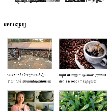
កម្ពុជាបន្តសម្រេចបាននូវ​កំណើន​ដ៏រឹងមាំ
វិស័យទេសចរណ៍ ដើម្បីគាំទ្រដល់
ការងើបឡើងវិញនៃវិស័យនេះ
អចលនទ្រព្យ
តោះ ! មកដឹងពីបច្ចេកទេសចិញ្ចឹម
កម្ពុជា មានតម្រូវការគ្រាប់កាហ្វេប្រមាណ
ទាយកសាច់ និងយកពងបានផលច្រើន
ជាង ១៣ ០០០ តោនក្នុងមួយឆ្នាំ