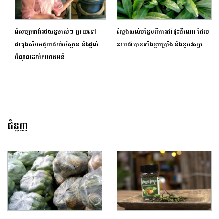
ពីសម្បកកង់រថយន្តចាស់ៗ ក្លាយទៅ
ស្វែងយល់បន្ថែមពីការដាំដុះជីរណា ដែល
ជាធុងសំរាមជួយដល់បរិស្ថាន និងផ្តល់
អាចដាំបានទាំងខួបប្រាំង និងខួបវស្សា
ចំណូលដល់សហគមន៍
ជំនួញ