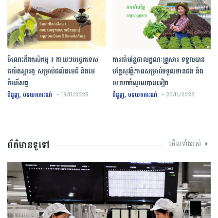
ចំណេះដឹងកសិកម្ម ៖ ងាយៗបច្ចេកទេស
ការដាំបន្លែជាលក្ខណៈគ្រួសារ ទទួលបាន
ផលិតស្កររងូ សម្រាប់ផលិតមេជី និងមេ
បន្លែសុវត្ថិភាពសម្រាប់ទទួលទានផង និង
ចំណីសត្វ
អាចរកចំណូលបានទៀត
,
,
ជំនួញ
បទយកការណ៍
ជំនួញ
បទយកការណ៍
• 19/11/2025
• 20/11/2025
ព័ត៌មានទូទៅ
មើលទាំងអស់ ➧