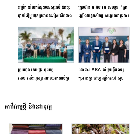
អម្រឹត នាំយកជំនួយមនុស្សធម៌ និងចុះ
ក្រុមហ៊ុន អ អិម អេ ខេមបូឌា ផ្នែក
ផ្ទាល់ធ្វើម្ហូបជូនប្រជាជនភៀសសឹកជាង
គ្រឿងយន្តកសិកម្ម សម្ពោធជាផ្លូវការ
២០០០គ្រួសារ នៅក្នុងខេត្តសៀមរាប
អគារតាំងបង្ហាញថ្មីត្រាក់ទ័រ ចនឌារ
បាត់ដំបង និងបន្ទាយមានជ័យ
សាខាខេត្តតាកែវ ជិតថ្នល់បែកគុស
ក្រុមហ៊ុន ខេមប្រ៊ូវ ចុះហត្ថ
ធនាគារ ABA គាំទ្រមន្ទីរពេទ្យ
លេខាលើអនុស្សរណៈយោគយល់គ្នា
កុមារអង្គរ ដើម្បីពង្រឹងសេវាសុខ
ជាមួយអង្គការសំអាតទន្លេសមុទ្រ គាំទ្រ
ភាពកុមារនៅកម្ពុជាឲ្យកាន់តែ
ដល់ «បេសកកម្មសម្អាតទន្លេជាប្រវត្តិ
ប្រសើរ
សាស្រ្ដ»
អាជីវកម្មថ្មី និងនវានុវត្ត