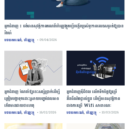
អ្នកជំនាញ ៖ ចង់មានសុវត្ថិភាពគណនីហិរញ្ញវត្ថុគប្បីបង្កើនប្រសិទ្ធភាពលេខសម្ងាត់ឱ្យបាន
រឹងមាំ
,
បទយកការណ៍
ហិរញ្ញវត្ថុ
• 09/04/2026
អ្នកជំនាញ ណែនាំឱ្យចេះសន្សំប្រាក់ដើម្បី
អ្នកជំនាញឌីជីថល លើកទឹកចិត្តឱ្យប្រើ
ត្រៀមបង្កាទុកដោះស្រាយបញ្ហាដែលអាច
អ៊ីនធឺណិតផ្ទាល់ខ្លួន ដើម្បីមានសុវត្ថិភាព
កើតមានជាយថាហេតុ
ជាងការប្រើ Wifi​ សាធារណៈ
,
,
បទយកការណ៍
ហិរញ្ញវត្ថុ
បទយកការណ៍
ហិរញ្ញវត្ថុ
• 16/02/2026
• 10/03/2026