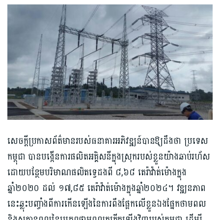
សេចក្ដីប្រកាសព័ត៌មានរបស់ធនាគារអភិវឌ្ឍន៍​បានឱ្យដឹងថា ប្រទេស​
កម្ពុជា បានបង្កើនការផលិតអគ្គិសនីក្នុងស្រុករបស់ខ្លួនយ៉ាងឆាប់រហ័ស
ដោយបន្ថែមបរិមាណផលិតទ្វេដងពី ៨,៦៨ តេរ៉ាវ៉ាត់ម៉ោងក្នុង
ឆ្នាំ២០២០ ដល់ ១៧,៨៥ តេរ៉ាវ៉ាត់ម៉ោងក្នុងឆ្នាំ២០២៤។ វឌ្ឍនភាព
នេះឆ្លុះបញ្ចាំងពីការកើនឡើងនៃការពឹងផ្អែកលើខ្លួនឯងផ្នែកថាមពល
និងសក្តានុពលនៃប្រភពថាមពលកកើតឡើងវិញរបស់កម្ពុជា ដើម្បី