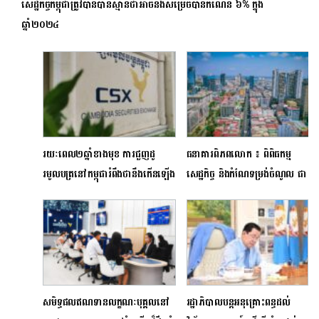
សេដ្ឋកិច្ចកម្ពុជាត្រូវបានប៉ាន់ស្មានថាអាចនឹងសម្រេចបានកំណើន ៦% ក្នុង
ឆ្នាំ២០២៤
រយៈពេល២ឆ្នាំខាងមុខ ការជួញដូ
ធនាគារពិភពលោក ៖ ពិពិធកម្ម
រមូលបត្រនៅកម្ពុជារំពឹងថានឹងកើនឡើង
សេដ្ឋកិច្ច និងកំណែទម្រង់ចំណូល ជា
ដល់១លានដុល្លារក្នុង១ថ្ងៃ
គន្លឹះទ្រទ្រង់កំណើនសេដ្ឋកិច្ចក្នុង
ស្ថានភាពមិនប្រាកដប្រជា
សមិទ្ធផលឥណទានលក្ខណៈបុគ្គល​នៅ
រដ្ឋាភិបាលបន្តអនុគ្រោះពន្ធដល់