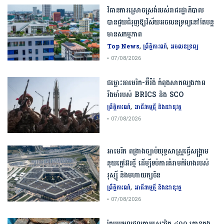
វិធានការស្រោចស្រង់របស់រាជរដ្ឋាភិបាល​
បាន​ជួយ​ជំរុញឱ្យវិស័យ​អចលនទ្រព្យនៅតែបន្ត​
មានសកម្មភាព
,
,
Top News
ព្រឹត្តិការណ៍
អចលនទ្រព្យ
• 07/08/2026
ជម្លោះ​អាមេរិក​-​អ៊ីរ៉ង់​ ​កំពុង​សាកល្បង​ភាព​
រឹងមាំ​របស់​ ​BRICS​ ​និង​ ​SCO​
,
ព្រឹត្តិការណ៍
អាជីវកម្មថ្មី និងនវានុវត្ត
• 07/08/2026
​អាមេរិក​ ពង្រាងច្បាប់​យុទ្ធសាស្ត្រ​ធ្វើ​សង្គ្រាម​
នុយក្លេអ៊ែរ​ថ្មី ដើម្បីទប់ការគំរាមកំហែងរបស់​
រុស្ស៊ី និងមហាយក្សចិន
,
ព្រឹត្តិការណ៍
អាជីវកម្មថ្មី និងនវានុវត្ត
• 07/08/2026
កែប​ប្រមូល​ផល​ក្តាម​សេះ​ជិត​ ​៤០០ ​តោន​ក្នុង​