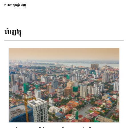
ជាយក្រុងភ្នំពេញ
ហិរញ្ញវត្ថុ