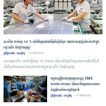
អាម៉េរិក ដាក់ពន្ធ ១៥ % លើទំនិញផលិតពីប៉ូលីស៊ីលីកូន ដែលជាធាតុផ្សំសំខាន់នៅក្នុង
បន្ទះឈីប និងផ្ទាំងសូឡា
,
ព្រឹត្តិការណ៍
សេដ្ឋកិច្ច
• 07/08/2026
សហរដ្ឋអាម៉េរិក បានដំឡើងពន្ធ ១៥ ភាគរយ លើមុខទំនិញទាំងឡាយណាផលិតពីប៉ូលី
ស៊ីលីកូនដែលជាសារធាតុសំខាន់នៅក្នុងបន្ទះឈីប និងផ្ទាំងសូឡា
កម្ពុជា​ត្រៀមអនុវត្ត​យុទ្ធសាស្ត្រ​ ​SME​ ​
២០២៦​-​២០៣០​ រំពឹងថានឹងក្លាយ​ជា​ចលករ​
ជំរុញ​កំណើន​សេដ្ឋកិច្ច​ជាតិ​
,
ព្រឹត្តិការណ៍
សេដ្ឋកិច្ច
• 07/08/2026