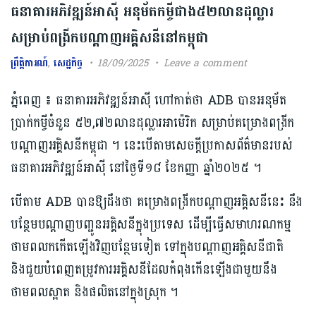
ធនាគារ​អភិវឌ្ឍន៍​អាស៊ី អនុម័ត​កម្ចីជាង​៥២លានដុល្លារ​
សម្រាប់ពង្រីក​បណ្ដាញអគ្គិសនីនៅកម្ពុជា​
ព្រឹត្តិការណ៍
,
សេដ្ឋកិច្ច
18/09/2025
Leave a comment
ភ្នំពេញ ៖ ធនាគារអភិវឌ្ឍន៍​អាស៊ី ហៅកាត់ថា​ ADB បាន​អនុម័ត​
ប្រាក់កម្ចីចំនួន ៥២,៧២​លានដុល្លារអាម៉េរិក​ សម្រាប់​គម្រោងពង្រីក​
បណ្ដាញអគ្គិសនីកម្ពុជា ។​​ នេះបើតាម​សេចក្ដីប្រកាសព័ត៌មានរបស់
ធនាគារអភិវឌ្ឍន៍អាស៊ី នៅថ្ងៃទី១៨ ខែកញ្ញា ឆ្នាំ២០២៥ ។​
បើតាម ADB បានឱ្យដឹងថា គម្រោងពង្រីក​បណ្ដាញអគ្គិសនី​នេះ នឹង​
បន្ថែម​បណ្ដាញ​បញ្ជូនអគ្គិសនី​ក្នុងប្រទេស ដើម្បីធ្វើ​សមាហរណកម្ម​
ថាមពលកកើតឡើងវិញបន្ថែមទៀត ទៅក្នុង​បណ្ដាញអគ្គិសនីជាតិ
និងជួយ​បំពេញតម្រូវការ​អគ្គិសនី​ដែលកំពុង​កើនឡើង​ជាមួយនឹង​
ថាមពល​ស្អាត និងផលិត​នៅក្នុងស្រុក ។