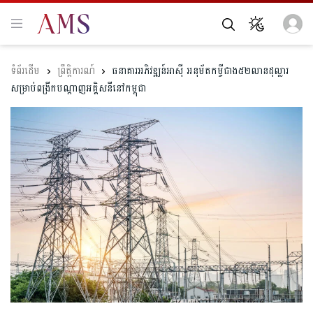
ព្រឹត្តិការណ៍
ធនាគារ​អភិវឌ្ឍន៍​អាស៊ី អនុម័ត​កម្ចីជាង​៥២លានដុល្លារ​
សម្រាប់ពង្រីក​បណ្ដាញអគ្គិសនីនៅកម្ពុជា​