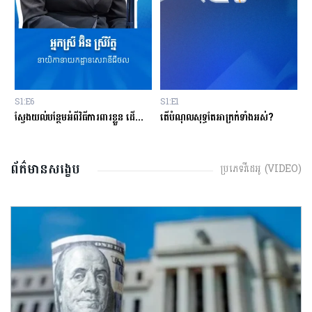
S1:E6
S1:E1
S
ផ្ដល់កម្ចីដោយមិនសិក្សាលើលទ្ធភាពសងត្រឡប់?
ស្វែងយល់បន្ថែមអំពីវិធីការពារខ្លួន ដើម្បីជៀសវាងពីការឆបោកតាមបច្ចេកវិទ្យាហិរញ្ញវត្ថុ!
តើបំណុលសុទ្ធតែអាក្រក់ទាំងអស់?
ព័ត៌មានសង្ខេប
ប្រភេទវីដេអូ (VIDEO)