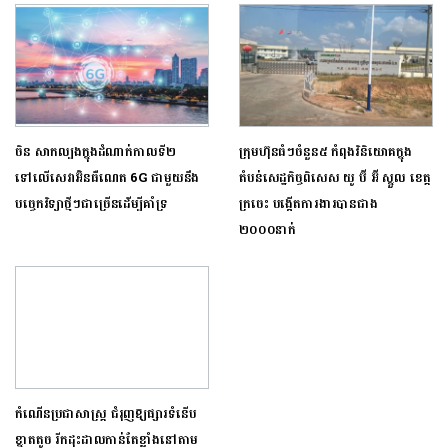
ចិន សាកល្បងក្នុងដំណាក់កាលទី២
ក្រុមហ៊ុន​ធំៗចំនួន​៥ កំពុង​វិនិយោគ​ក្នុង
ទៅលើសេវាអ៊ិនធឺណេត 6G ជាមួយនឹង
តំបន់​សេដ្ឋកិច្ចពិសេស ​យូ ប៊ី អ៊ី ស្នួល​ ខេត្ត
បច្ចេកវិទ្យាថ្មីៗជាច្រើនដើម្បីគាំទ្រ
ក្រចេះ បង្កើតការងារ​បានជាង​
២០០០នាក់
កំណើនប្រជាសាស្ត្រ ជំរុញឱ្យផ្សារទំនើប
ខ្នាតតូច រីកដុះដាលកាន់តែខ្លាំងនៅតាម