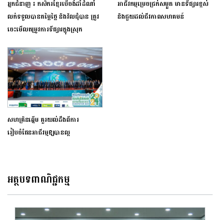
អ្នកជំនាញ ៖ កសិករខ្មែរបើចង់ដាំដំណាំ
អាជីវកម្មម្រេចជ្រក់សម្ងួត មានទីផ្សារខ្ពស់
លក់ទទួលបានតម្លៃថ្លៃ និងវិលជុំបាន ត្រូវ
និងជួយដល់ជីវភាពសហគមន៍
ចេះមើលតម្រូវការទីផ្សារក្នុងស្រុក
សហគ្រិនឆ្នើម គួរយល់ដឹងពីការ
រៀបចំផែនអាជីវម្មឱ្យបានល្អ
អត្ថបទពាណិជ្ជកម្ម