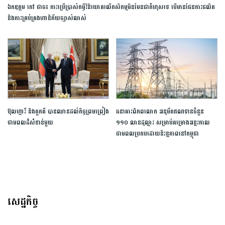
ឯកឧត្តម ​កៅ ​ថា​ច៖​ ​ការ​ប្រើប្រាស់​កម្ចី​វិនិយោគលើ​កសិកម្ម​មិន​មែន​ជា​កំហុស​ទេ ​បើ​មាន​ផែនការ​ផលិត​ ​
និង​ការ​គ្រប់គ្រង​ហានិភ័យ​ច្បាស់លាស់​
ប៊ុលហ្ការី និងតួកគី បានឈានដល់កិច្ចព្រមព្រៀង
ធនាគារពិភពលោក អនុម័តឥណទាន​ចំនួន
ថាមពលដ៏សំខាន់មួយ
១១០ លានដុល្លារ សម្រាប់គម្រោងអន្តរកាល
ថាមពលប្រកបដោយនិរន្តភាពនៅកម្ពុជា
សេដ្ឋកិច្ច