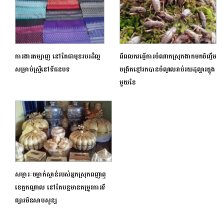
ការងារតម្បាញ នៅតែជាមុខរបរដ៏ល្អ
ពីពលករធ្វើការចំណាកស្រុកងាកមកចិញ្ចឹម
សម្រាប់ស្ត្រីនៅទីជនបទ
ចង្រិតខ្មៅរកបានចំណូលរាប់រយដុល្លារក្នុង
មួយខែ
សម្ភារៈចម្លាក់ស្ពាន់របស់អ្នកស្រុកពញាឮ
ខេត្តកណ្តាល នៅតែបន្តមានតម្រូវការទី
ផ្សារមិនសាបសូន្យ