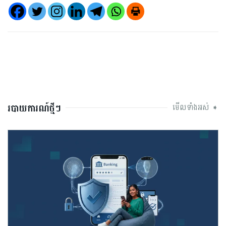
របាយការណ៍ថ្មីៗ
មើលទាំងអស់ ➧