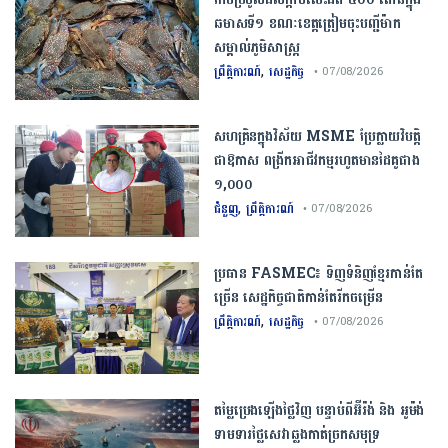
ឆមាស​ទី​១​ ​ខណៈ​ខេត្ត​ត្រៀម​ចុះបញ្ជី​ម៉ាក​
សម្គាល់​ភូមិសាស្ត្រ​
,
ព្រឹត្តិការណ៍
សេដ្ឋកិច្ច
• 07/08/2026
សហគ្រិនក្នុងវិស័យ MSME ប្រែក្លាយវិបត្តិ
ជាឱកាស ពង្រីកអាជីវកម្មរហូតមានដៃគូជាង
១,០០០
,
ជំនួញ
ព្រឹត្តិការណ៍
• 07/08/2026
ប្រធាន​​ ​FASMEC​៖​ ​ទិញ​ទំនិញ​ខ្មែរ​កាន់តែ​
ច្រើន​ ​សេដ្ឋកិច្ច​ជាតិ​កាន់តែ​រីកចម្រើន​
,
ព្រឹត្តិការណ៍
សេដ្ឋកិច្ច
• 07/08/2026
តម្លៃប្រេងឡើងថ្លៃវិញ បន្ទាប់ពីអ៊ីរ៉ង់ និង អូម៉ង់
ទាមទារថ្លៃសេវាឆ្លងកាត់ច្រកសមុទ្រ