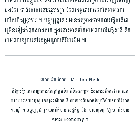
ថាមពល​បានខ្លួនឯង​ និងអាច​សល់ថាមពល​សម្រាប់​នាំចេញទៅវិញ
ផងដែរ ជាពិសេស​នៅរដូវ​វស្សា ដែលកម្ពុជាអាចផលិត​ថាមពល​
លើសពីតម្រូវការ ។ បច្ចុប្បន្ន​នេះ មានគម្រោងថាមពលអគ្គិសនីជា
ច្រើនទៀត​កំពុង​សាងសង់ ក្នុង​នោះមានទាំង​ថាមពលវារីអគ្គិសនី និង
ថាមពល​ខ្យល់​នៅខេត្តមណ្ឌលគិរីជាដើម ៕
លោក អ៊ិច ណែត | Mr. Ich Neth
ជីវប្រវត្តិ: បានបញ្ចប់​ការ​សិក្សា​ផ្នែកទំនាក់ទំនង​សង្គម និងសារព័ត៌មាន​​នៃសាលា​
បច្ចេកទេស​ដុន​បូស្កូ ខេត្តព្រះ​សីហនុ និងមានបទពិសោធន៍​ក្នុងវិស័យ​សារព័ត៌មាន​
១៣ឆ្នាំ ។ បច្ចុប្បន្នជា​អ្នកយកព័ត៌មាន​សេដ្ឋកិច្ច និងអចលនទ្រព្យ​ ឱ្យសារព័ត៌មាន
AMS Economy ។​