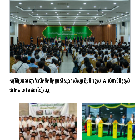
កម្មវិធីប្រគល់រង្វាន់លើកទឹកចិត្តជូនសិស្សានុសិស្សឆ្នើមនិរទ្ទេស A លំដាប់ពិន្ទុខ្ពស់
ជាងគេ នៅរាជធានីភ្នំពេញ