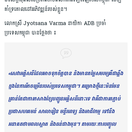
គាំទ្រគោលដៅអភិវឌ្ឍន៍របស់ខ្លួន។
លោកស្រី Jyotsana Varma នាយិកា ADB ប្រចាំ
ប្រទេសកម្ពុជា បានថ្លែងថា ៖
«សេវាអគ្គិសនីដែលអាចទុកចិត្តបាន និងមានតម្លៃសមរម្យគឺជាឆ្អឹង
ខ្នងនៃការរីកចម្រើនរបស់ប្រទេសកម្ពុជា។ គម្រោងថ្មីនេះមិនមែន
គ្រាន់តែជាការកសាងខ្សែបញ្ជូនអគ្គិសនីនោះទេ វាគឺជាការតភ្ជាប់
ប្រជាសហគមន៍ សាលារៀន មន្ទីរពេទ្យ និងអាជីវកម្ម ទៅនឹង
អនាគតថាមពលស្អាត និងធន់ជាងមុន។ តាមរយៈការបញ្ចូល