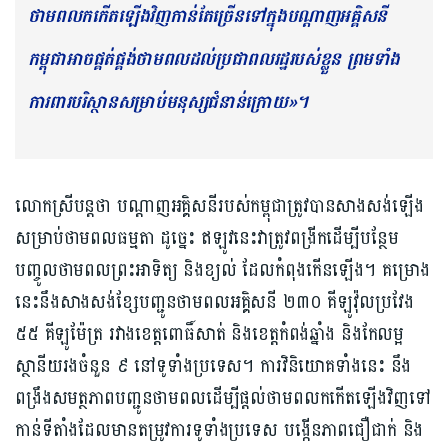
ថាមពលកកើតឡើងវិញកាន់តែច្រើនទៅក្នុងបណ្តាញអគ្គិសនី
កម្ពុជាអាចផ្គត់ផ្គង់ថាមពលដល់ប្រជាពលរដ្ឋរបស់ខ្លួន ព្រមទាំង
ការពារបរិស្ថានសម្រាប់មនុស្សជំនាន់ក្រោយ»។
លោកស្រីបន្តថា បណ្តាញអគ្គិសនីរបស់កម្ពុជាត្រូវបានសាងសង់ឡើង
សម្រាប់ថាមពលធម្មតា ដូច្នេះ ឥឡូវនេះវាត្រូវពង្រីកដើម្បីបន្ថែម
បញ្ចូលថាមពលព្រះអាទិត្យ និងខ្យល់ ដែលកំពុងកើនឡើង។ គម្រោង
នេះនឹងសាងសង់ខ្សែបញ្ជូនថាមពលអគ្គិសនី ២៣០ គីឡូវ៉ុលប្រវែង
៥៥ គីឡូម៉ែត្រ រវាងខេត្តពោធិ៍សាត់ និងខេត្តកំពង់ឆ្នាំង និងកែលម្អ
ស្ថានីយរងចំនួន ៩ នៅទូទាំងប្រទេស។ ការវិនិយោគទាំងនេះ នឹង
ពង្រឹងសមត្ថភាពបញ្ជូនថាមពលដើម្បីផ្តល់ថាមពលកកើតឡើងវិញទៅ
កាន់ទីតាំងដែលមានតម្រូវការទូទាំងប្រទេស បង្កើនភាពជឿជាក់ និង