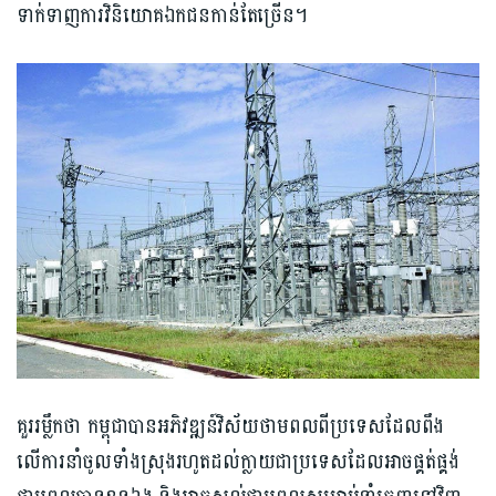
ទាក់ទាញការវិនិយោគឯកជនកាន់តែច្រើន។
គួរ​រម្លឹកថា កម្ពុជា​បានអភិវឌ្ឍន៍វិស័យថាមពល​ពីប្រទេសដែល​ពឹង​
លើការ​នាំចូលទាំងស្រុង​រហូតដល់ក្លាយជា​ប្រទេសដែលអាច​ផ្គត់​ផ្គង់