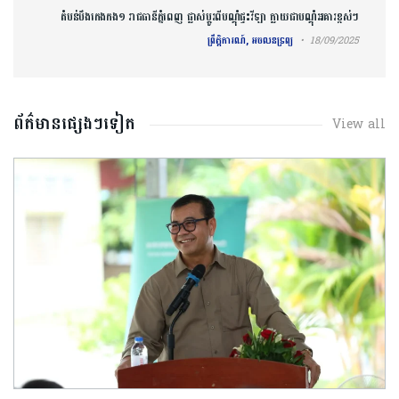
តំបន់បឹងកេង​កង១ រាជធានីភ្នំពេញ ​ផ្លាស់​ប្តូរពីបណ្ដុំ​ផ្ទះវីឡា ក្លាយជា​បណ្ដុំអគារ​ខ្ពស់​​ៗ
ព្រឹត្តិការណ៍, អចលនទ្រព្យ
18/09/2025
ព័ត៌មានផ្សេងៗទៀត
View all