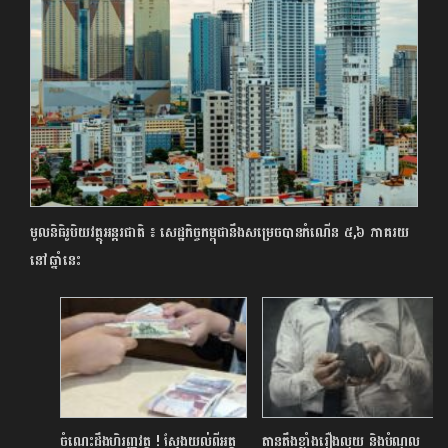
មូលនិធិរូបិយវត្ថុអន្តរជាតិ ៖ សេដ្ឋកិច្ចកម្ពុជានឹងសម្រេចបានកំណើន ៥,៦ ភាគរយ
នៅឆ្នាំនេះ
ចំណេះដឹងហិរញ្ញវត្ថុ ! ស្វែងយល់ពីអត្ថ
តានតឹងខ្លាំងរឿងលុយ និងបំណុល