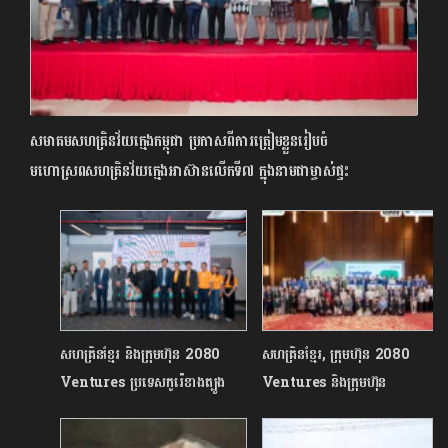
សមាគមសហគ្រិនវ័យក្មេងកម្ពុជា ប្រកាសពីការត្រៀមខ្លួនរៀបចំ
មហោស្រពសហគ្រិនវ័យក្មេងអាស៊ានលើកទី៧ ក្នុងនាមជាម្ចាស់ផ្ទះ
សហគ្រិនខ្មែរ និងក្រុមហ៊ុន 2080
សហគ្រិនខ្មែរ, ក្រុមហ៊ុន 2080
Ventures ប្រទេសកូរ៉េខាងត្បូង
Ventures និងក្រុមហ៊ុន
បានបើកដំណើរការកម្មវិធីមគ្គទេសក៍ធុរ
Seedstars រៀបចំព្រឹត្តិការណ៍
កិច្ចខ្មែរ ដើម្បីលើកកម្ពស់ដល់ធុរកិច្ច
Cambodia Entrepreneur