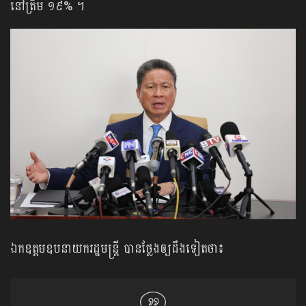
នៅត្រឹម ១៩% ។
ឯកឧត្តមឧបនាយករដ្ឋមន្រ្តី បានថ្លែងឲ្យដឹងទៀតថា៖