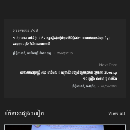
Post navigation
Previous Post
១៨ប្រទេស នៅអឺរ៉ុប ដាក់ពាក្យស្នើសុំកម្ចីពីមូលនិធិថ្មីជាង១០០ពាន់លានដុល្លារទិញ
សព្វាវុធពង្រឹងវិស័យការពារជាតិ
ព្រឹត្តិការណ៍, អាជីវកម្មថ្មី និងនវានុវត្ត
01/08/2025
Next Post
ឧបនាយករដ្ឋមន្រ្ដី ស៊ុន ចាន់ថុល ៖ កម្ពុជានឹងបញ្ជាទិញយន្តហោះប្រភេទ Boeing
១០គ្រឿង ពីសហរដ្ឋអាម៉េរិក
ព្រឹត្តិការណ៍, សេដ្ឋកិច្ច
01/08/2025
ព័ត៌មានផ្សេងៗទៀត
View all