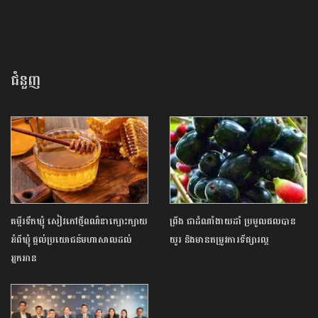
ជំនួញ
គម្ពីរទឹកឃ្មុំ សៀវភៅថ្មីពណ៌នាក្បោះក្បាយ
ព្រីង ជាដំណាំងាយដាំ ប្រមូលផលបាន
អំពីឃ្មុំ ផ្ដល់ប្រយោជន៍មហាសាលដល់
យូរ និងមានតម្រូវការទីផ្សារល្អ
អ្នកអាន