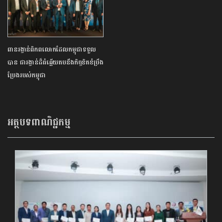
ពានរង្វាន់ពិភពលោកដែលកម្ពុជាទទួល
បាន ជារង្វាន់ដ៏ធំឆ្លើយតបនឹងកិច្ចខិតខំប្រឹង
ប្រែង​របស់​កម្ពុជា
អត្ថបទពាណិជ្ជកម្ម