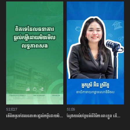
S2:E27
S1:E6
S
ម្ចីជាមួយធនាគារ
តើពិតឬទេដែលធនាគារផ្ដល់កម្ចីដោយមិនសិក្សាលើលទ្ធភាពសងត្រឡប់?
ស្វែងយល់បន្ថែមអំពីវិធីការពារខ្លួន ដើម្បីជៀសវាងពីការឆបោកតាមបច្ចេកវិទ្យាហិរញ្ញវត្ថុ!
ត