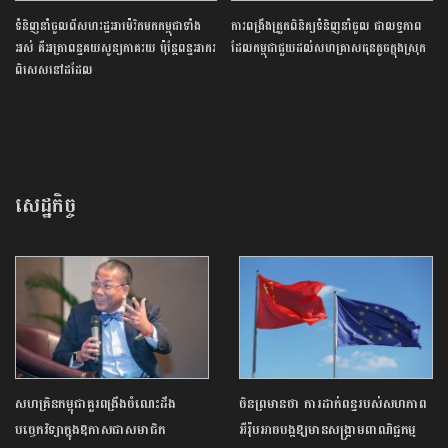
ទំនិញនាំចូលពីសហរដ្ឋអាម៉េរិកមកកម្ពុជាទាំង
ការពង្រឹងត្រួតពិនិត្យទំនិញនាំចូល ជាលទ្ធភាព
អស់ គឺអត្រាពន្ធគយសូន្យភាគរយ ប៉ុន្តែពន្ធអាករ
ដែលកម្ពុជាជួយដល់សហគ្រាសធុនតូចក្នុងស្រុក
ពិសេសនៅដដែល
សេដ្ឋកិច្ច
សហគ្រិនកម្ពុជាគួរពង្រឹងចំណេះដឹង
ចិនព្រមានថា ការដាក់ពន្ធរបស់សហភាព
បច្ចេកវិទ្យាក្នុងឱកាសជាសមាជិក
អឺរ៉ុបអាចបង្កឱ្យមានសង្គ្រាមពាណិជ្ជកម្ម