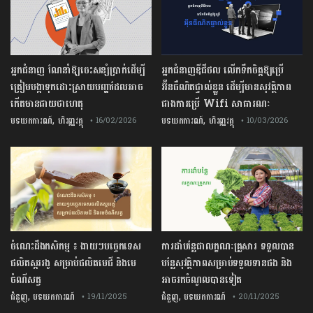
អ្នកជំនាញ ណែនាំឱ្យចេះសន្សំប្រាក់ដើម្បី
អ្នកជំនាញឌីជីថល លើកទឹកចិត្តឱ្យប្រើ
ត្រៀមបង្កាទុកដោះស្រាយបញ្ហាដែលអាច
អ៊ីនធឺណិតផ្ទាល់ខ្លួន ដើម្បីមានសុវត្ថិភាព
កើតមានជាយថាហេតុ
ជាងការប្រើ Wifi​ សាធារណៈ
,
,
បទយកការណ៍
ហិរញ្ញវត្ថុ
បទយកការណ៍
ហិរញ្ញវត្ថុ
• 16/02/2026
• 10/03/2026
ចំណេះដឹងកសិកម្ម ៖ ងាយៗបច្ចេកទេស
ការដាំបន្លែជាលក្ខណៈគ្រួសារ ទទួលបាន
ផលិតស្កររងូ សម្រាប់ផលិតមេជី និងមេ
បន្លែសុវត្ថិភាពសម្រាប់ទទួលទានផង និង
ចំណីសត្វ
អាចរកចំណូលបានទៀត
,
,
ជំនួញ
បទយកការណ៍
ជំនួញ
បទយកការណ៍
• 19/11/2025
• 20/11/2025