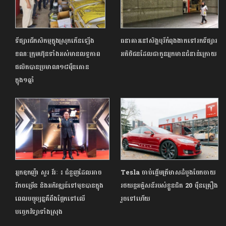
ទីផ្សារជីកសិកម្មក្នុងស្រុកកើនឡើង
ធនាគារនៅសិង្ហបុរីកំពុងងាកទៅរកទីផ្សារ
ខណៈក្រុមហ៊ុនទាំងអស់មានលទ្ធភាព
អតិថិជនដែលជាកូនអ្នកមានជំនាន់ក្រោយ
ផលិតបានប្រមាណ១៨ម៉ឺនតោន
ក្នុង១ឆ្នាំ
អ្នកឧកញ៉ា សួរ វីរៈ ៖ ជំនួញដែលអាច
Tesla ចាប់ផ្តើមត្រីមាសដំបូងចែកចាយ
រីកចម្រើន និងអភិវឌ្ឍន៍ទៅមុខបានក្នុង
រថយន្តអគ្គិសនីរបស់ខ្លួនជិត 20 ម៉ឺនគ្រឿង
ពេលបច្ចុប្បន្នគឺពឹងផ្អែកទៅលើ
រួចទៅហើយ
បច្ចេកវិទ្យាទាំងស្រុង