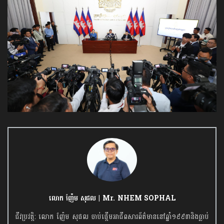
លោក ញ៉ែម សុផល | Mr. NHEM SOPHAL
ជីវប្រវត្តិ: លោក ញ៉ែម សុផល ចាប់ផ្តើមអាជីពសារព័ត៌មាននៅឆ្នាំ១៩៩៣និងធ្លាប់