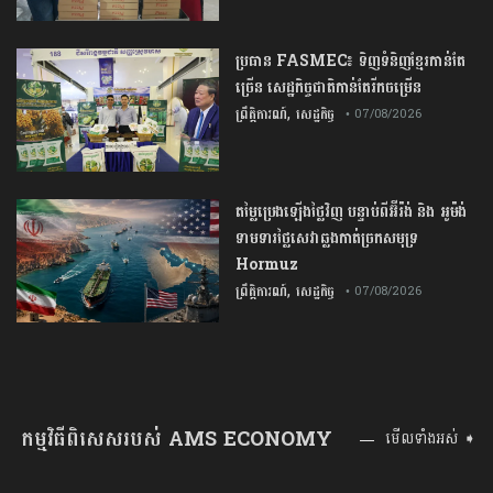
ប្រធាន​​ ​FASMEC​៖​ ​ទិញ​ទំនិញ​ខ្មែរ​កាន់តែ​
ច្រើន​ ​សេដ្ឋកិច្ច​ជាតិ​កាន់តែ​រីកចម្រើន​
,
ព្រឹត្តិការណ៍
សេដ្ឋកិច្ច
• 07/08/2026
តម្លៃប្រេងឡើងថ្លៃវិញ បន្ទាប់ពីអ៊ីរ៉ង់ និង អូម៉ង់
ទាមទារថ្លៃសេវាឆ្លងកាត់ច្រកសមុទ្រ
Hormuz
,
ព្រឹត្តិការណ៍
សេដ្ឋកិច្ច
• 07/08/2026
កម្មវិធីពិសេសរបស់ AMS ECONOMY
មើលទាំងអស់ ➧