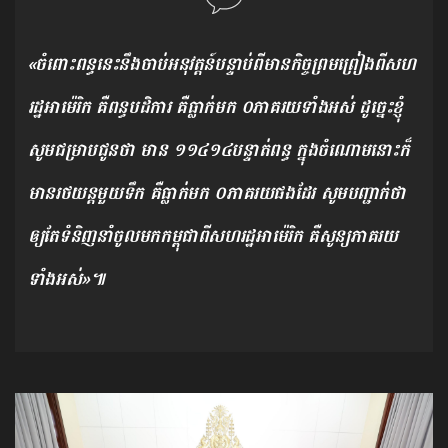
«ចំពោះពន្ធនេះនឹងចាប់អនុវត្តន៍បន្ទាប់ពីមានកិច្ចព្រមព្រៀងពីសហ
រដ្ឋអាម៉េរិក គឺពន្ធបដិការ គឺធ្លាក់មក ០ភាគរយទាំងអស់ ដូច្នេះខ្ញុំ
សូមជម្រាបជូនថា មាន ១១៤១៤បន្ទាត់ពន្ធ ក្នុងចំណោមនោះក៏
មានរថយន្ដមួយទឹក គឺធ្លាក់មក ០ភាគរយផងដែរ សូមបញ្ជាក់ថា
ឲ្យតែទំនិញនាំចូលមកកម្ពុជាពីសហរដ្ឋអាម៉េរិក គឺសូន្យភាគរយ
ទាំងអស់»៕