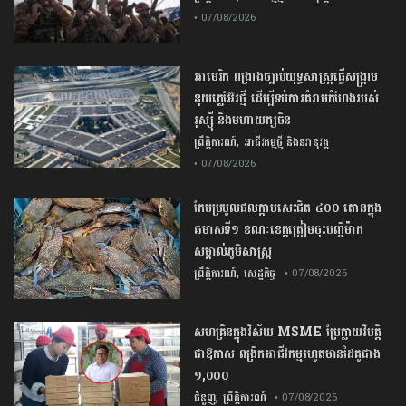
• 07/08/2026
​អាមេរិក​ ពង្រាងច្បាប់​យុទ្ធសាស្ត្រ​ធ្វើ​សង្គ្រាម​
នុយក្លេអ៊ែរ​ថ្មី ដើម្បីទប់ការគំរាមកំហែងរបស់​
រុស្ស៊ី និងមហាយក្សចិន
,
ព្រឹត្តិការណ៍
អាជីវកម្មថ្មី និងនវានុវត្ត
• 07/08/2026
កែប​ប្រមូល​ផល​ក្តាម​សេះ​ជិត​ ​៤០០ ​តោន​ក្នុង​
ឆមាស​ទី​១​ ​ខណៈ​ខេត្ត​ត្រៀម​ចុះបញ្ជី​ម៉ាក​
សម្គាល់​ភូមិសាស្ត្រ​
,
ព្រឹត្តិការណ៍
សេដ្ឋកិច្ច
• 07/08/2026
សហគ្រិនក្នុងវិស័យ MSME ប្រែក្លាយវិបត្តិ
ជាឱកាស ពង្រីកអាជីវកម្មរហូតមានដៃគូជាង
១,០០០
,
ជំនួញ
ព្រឹត្តិការណ៍
• 07/08/2026