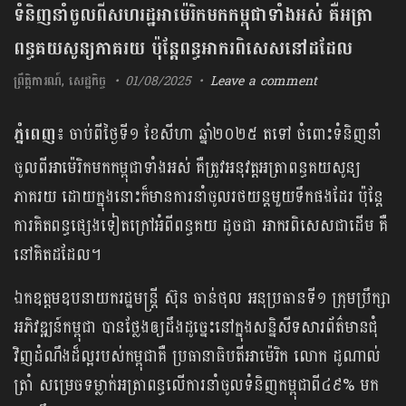
ទំនិញនាំចូលពីសហរដ្ឋអាម៉េរិកមកកម្ពុជាទាំងអស់ គឺអត្រា
ពន្ធគយសូន្យភាគរយ ប៉ុន្តែពន្ធអាករពិសេសនៅដដែល
ព្រឹត្តិការណ៍
,
សេដ្ឋកិច្ច
01/08/2025
Leave a comment
ភ្នំពេញ៖
ចាប់ពីថ្ងៃទី១ ខែសីហា ឆ្នាំ២០២៥ តទៅ ចំពោះទំនិញនាំ
ចូលពីអាម៉េរិកមកកម្ពុជាទាំងអស់ គឺត្រូវអនុវត្តអត្រាពន្ធគយសូន្យ
ភាគរយ ដោយក្នុងនោះក៏មានការនាំចូលរថយន្ដមួយទឹកផងដែរ ប៉ុន្តែ
ការគិតពន្ធផ្សេងទៀតក្រៅអំពីពន្ធគយ ដូចជា អាករពិសេសជាដើម គឺ
នៅគិតដដែល។
ឯកឧត្តមឧបនាយករដ្ឋមន្រ្តី ស៊ុន ចាន់ថុល អនុប្រធានទី១ ក្រុមប្រឹក្សា
អភិវឌ្ឍន៍កម្ពុជា បានថ្លែងឲ្យដឹងដូច្នេះនៅក្នុងសន្និសីទសារព័ត៌មានជុំ
វិញដំណឹងដ៏ល្អរបស់កម្ពុជាគឺ ប្រធានាធិបតីអាម៉េរិក លោក ដូណាល់
ត្រាំ សម្រេចទម្លាក់អត្រាពន្ធលើការនាំចូលទំនិញកម្ពុជាពី៤៩% មក