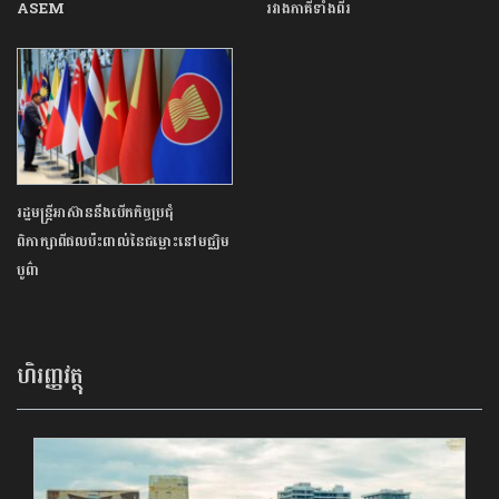
ASEM
រវាងភាគីទាំងពីរ
រដ្ឋមន្រ្តីអាស៊ាននឹងបើកកិច្ចប្រជុំ
ពិភាក្សាពីផលប៉ះពាល់នៃជម្លោះនៅមជ្ឈិម
បូព៌ា
ហិរញ្ញវត្ថុ