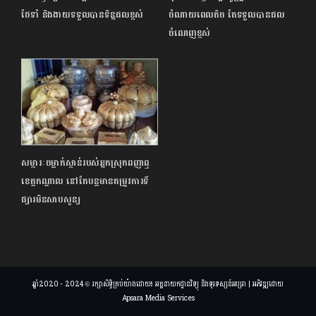
ថែទាំ និងងាយទទួលបានទិន្នផលខ្ពស់
ចំណាយពេលតិច តែទទួលបានផល
ចំណេញខ្ពស់
សម្ភារៈចម្លាក់ស្ពាន់របស់អ្នកស្រុកពញាឮ
ខេត្តកណ្តាល នៅតែបន្តមានតម្រូវការទី
ផ្សារមិនសាបសូន្យ
ឆ្នាំ2020 - 2024 © រក្សាសិទ្ធិគ្រប់យ៉ាងដោយ៖ អគ្គនាយកដ្ឋានវិទ្យុ និងទូរទស្សន៍អប្សរា | អភិវឌ្ឍដោយ
Apsara Media Services