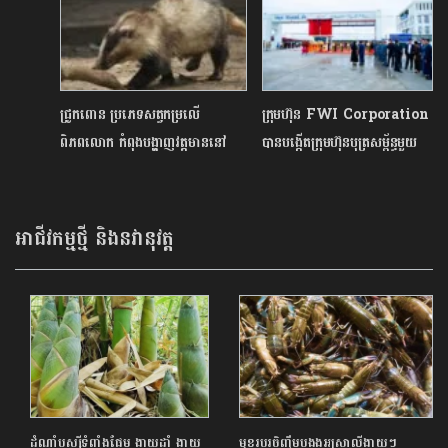
បង្កើតថ្មី
Showcase
ជ្រូកពោន ប្រភេទសត្វកម្រលើ
ក្រុមហ៊ុន FWI​ Corporation
ពិភពលោក កំពុងបង្ហាញវត្តមាននៅ
បានបង្កើតក្រុមហ៊ុនបុត្រសម្ព័ន្ធមួយ
តំបន់ការពារធម្មជាតិកម្ពុជា
WAREHOUSE ONE
ENTERPRISE CO., LTD
នៅកម្ពុជា
អាជីវកម្មថ្មី និងនវានុវត្ត
ដំណាំឫស្សីទំពាំងផ្អែម ងាយដាំ ងាយ
មុខរបរចិញ្ចឹមបង្កងអូស្ត្រាលីងាយៗ