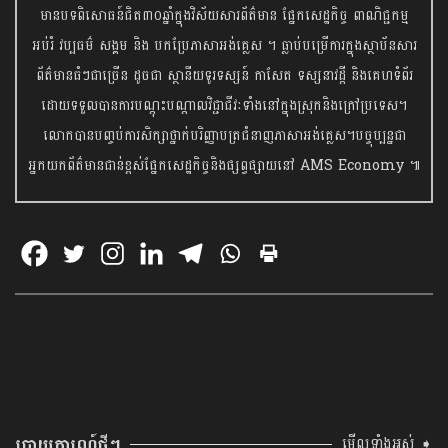
មានបទពិសោធន៍ជិត៣០ឆ្នាំក្នុងវិស័យសារព័ត៌មាន ផ្នែកសេដ្ឋកិច្ច ពាណិជ្ជកម្ម
អប់រំ វប្បធម៌ សង្គម និង បកប្រែភាសាអង់គ្លេស ។ ធ្លាប់បម្រើការក្នុងស្ថាប័នសារ
ព័ត៌មានធំៗជាច្រើន ដូចជា ស្ថានីយទូរទស្សន៍ កាសែត ទស្សនាវដ្តី និងគេហទំព័រ
ដោយទទួលបានការបណ្តុះបណ្តាលវិជ្ជាជីវៈទាំងនៅក្នុងស្រុកនិងក្រៅប្រទេស។
លោកបានបញ្ចប់ការសិក្សាថ្នាក់បរិញ្ញាបត្រជំនាញភាសាអង់គ្លេស។បច្ចុប្បន្នជា
អ្នកយកព័ត៌មានជាន់ខ្ពស់ផ្នែកសេដ្ឋកិច្ចនិង​ផ្សព្វផ្សាយនៅ AMS Economy ៕
របាយការណ៍ថ្មីៗ
មើលទាំងអស់ ➧