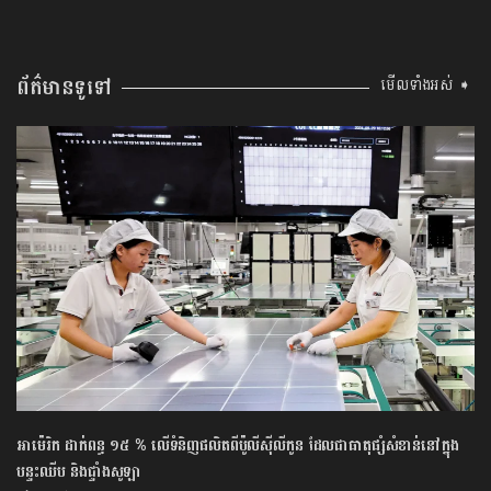
ព័ត៌មានទូទៅ
មើលទាំងអស់ ➧
អាម៉េរិក ដាក់ពន្ធ ១៥ % លើទំនិញផលិតពីប៉ូលីស៊ីលីកូន ដែលជាធាតុផ្សំសំខាន់នៅក្នុង
បន្ទះឈីប និងផ្ទាំងសូឡា