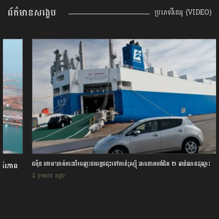
ព័ត៌មានសង្ខេប
ប្រភេទវីដេអូ (VIDEO)
ជប៉ុន ហាមឃាត់ការនាំចេញរថយន្តជជុះទៅកាន់រុស្ស៊ី អាចខាតបង់ជិត ២ ពាន់លានដុល្លារ
2 years ago