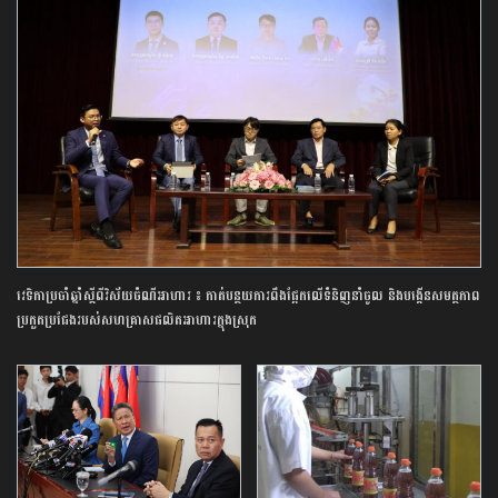
វេទិកាប្រចាំឆ្នាំស្តីពីវិស័យចំណីអាហារ ៖ កាត់បន្ថយការពឹងផ្អែកលើទំនិញនាំចូល និងបង្កើនសមត្ថភាព
ប្រកួតប្រជែងរបស់សហគ្រាសផលិតអាហារក្នុងស្រុក