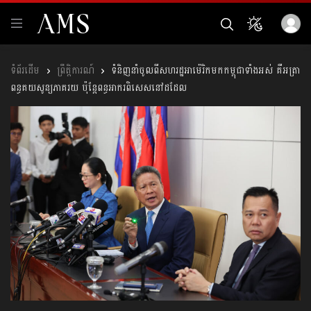
ព្រឹត្តិការណ៍
ទំនិញនាំចូលពីសហរដ្ឋអាម៉េរិកមកកម្ពុជាទាំងអស់ គឺអត្រា
ពន្ធគយសូន្យភាគរយ ប៉ុន្តែពន្ធអាករពិសេសនៅដដែល