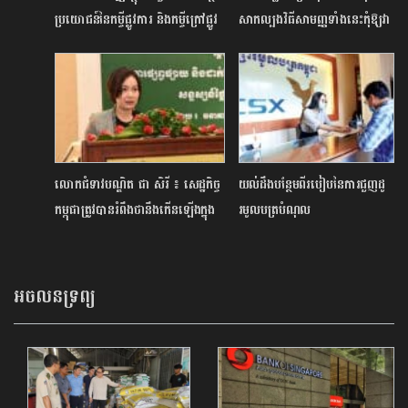
ប្រយោជន៍នៃកម្ចីផ្លូវការ និងកម្ចីក្រៅផ្លូវ
សាកល្បងវិធីសាមញ្ញទាំងនេះកុំឱ្យវា
ការ
ក្លាយទៅជាស្ត្រេស
លោកជំទាវបណ្ឌិត ជា សិរី ៖ សេដ្ឋកិច្ច
យល់ដឹងបន្ថែមពីរបៀបនៃការជួញដូ
កម្ពុជាត្រូវបានរំពឹងថានឹងកើនឡើងក្នុង
រមូលបត្របំណុល
រង្វង់ ៥% នៅឆ្នាំ ២០២២ នេះ
អចលនទ្រព្យ