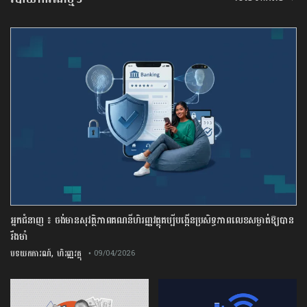
អ្នកជំនាញ ៖ ចង់មានសុវត្ថិភាពគណនីហិរញ្ញវត្ថុគប្បីបង្កើនប្រសិទ្ធភាពលេខសម្ងាត់ឱ្យបាន
រឹងមាំ
,
បទយកការណ៍
ហិរញ្ញវត្ថុ
• 09/04/2026