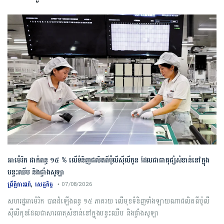
អាម៉េរិក ដាក់ពន្ធ ១៥ % លើទំនិញផលិតពីប៉ូលីស៊ីលីកូន ដែលជាធាតុផ្សំសំខាន់នៅក្នុង
បន្ទះឈីប និងផ្ទាំងសូឡា
,
ព្រឹត្តិការណ៍
សេដ្ឋកិច្ច
• 07/08/2026
សហរដ្ឋអាម៉េរិក បានដំឡើងពន្ធ ១៥ ភាគរយ លើមុខទំនិញទាំងឡាយណាផលិតពីប៉ូលី
ស៊ីលីកូនដែលជាសារធាតុសំខាន់នៅក្នុងបន្ទះឈីប និងផ្ទាំងសូឡា