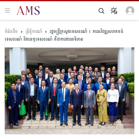
ព្រឹត្តិការណ៍
រដ្ឋមន្ត្រីក្រសួងទេសចរណ៍ ៖ ការអភិវឌ្ឍសហគមន៍
ទេសចរណ៍ និងអេកូទេសចរណ៍ គឺជាការងារអាទិភាព