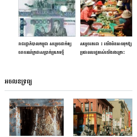
អាណត្តិឆ្នាំ២០​២៦-២០២៧
រាជរដ្ឋាភិបាលកម្ពុជា សម្រេចដាក់ឲ្យ
សម្តេចតេជោ ៖ យើងមិនអាចទុកឱ្យ
ចរាចរណ៍ក្រដាសប្រាក់ប្រភេទថ្មី
ប្រជាពលរដ្ឋរបស់យើងរងគ្រោះ
3ម៉ឺនរៀលជាផ្លូវការ
ដោយសារអតិផរណានោះទេ
អចលនទ្រព្យ