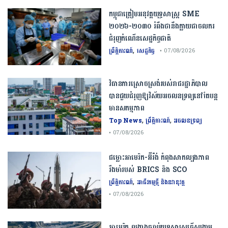
កម្ពុជា​ត្រៀមអនុវត្ត​យុទ្ធសាស្ត្រ​ ​SME​ ​
២០២៦​-​២០៣០​ រំពឹងថានឹងក្លាយ​ជា​ចលករ​
ជំរុញ​កំណើន​សេដ្ឋកិច្ច​ជាតិ​
,
ព្រឹត្តិការណ៍
សេដ្ឋកិច្ច
• 07/08/2026
វិធានការស្រោចស្រង់របស់រាជរដ្ឋាភិបាល​
បាន​ជួយ​ជំរុញឱ្យវិស័យ​អចលនទ្រព្យនៅតែបន្ត​
មានសកម្មភាព
,
,
Top News
ព្រឹត្តិការណ៍
អចលនទ្រព្យ
• 07/08/2026
ជម្លោះ​អាមេរិក​-​អ៊ីរ៉ង់​ ​កំពុង​សាកល្បង​ភាព​
រឹងមាំ​របស់​ ​BRICS​ ​និង​ ​SCO​
,
ព្រឹត្តិការណ៍
អាជីវកម្មថ្មី និងនវានុវត្ត
• 07/08/2026
​អាមេរិក​ ពង្រាងច្បាប់​យុទ្ធសាស្ត្រ​ធ្វើ​សង្គ្រាម​