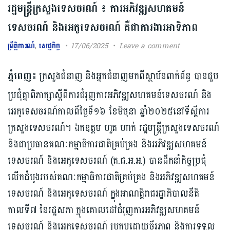
រដ្ឋមន្ត្រីក្រសួងទេសចរណ៍ ៖ ការអភិវឌ្ឍសហគមន៍
ទេសចរណ៍ និងអេកូទេសចរណ៍ គឺជាការងារអាទិភាព
ព្រឹត្តិការណ៍
,
សេដ្ឋកិច្ច
17/06/2025
Leave a comment
ភ្នំពេញ៖
ក្រសួងជំនាញ និងអ្នកជំនាញមកពីស្ថាប័នពាក់ព័ន្ធ បានជួប
ប្រជុំគ្នាពិភាក្សាស្តីពីការជំរុញការអភិវឌ្ឍសហគមន៍ទេសចរណ៍ និង
អេកូទេសចរណ៍កាលពីថ្ងៃទី១៦ ខែមិថុនា ឆ្នាំ២០២៥នៅទីស្តីការ
ក្រសួងទេសចរណ៍។ ឯកឧត្តម ហួត ហាក់ រដ្ឋមន្ត្រីក្រសួងទេសចរណ៍
និងជាប្រធានគណៈកម្មាធិការជាតិគ្រប់គ្រង និងអភិវឌ្ឍសហគមន៍
ទេសចរណ៍ និងអេកូទេសចរណ៍ (គ.ជ.អ.អ.) បានដឹកនាំកិច្ចប្រជុំ
លើកដំបូងរបស់គណៈ​កម្មាធិការជាតិគ្រប់គ្រង និងអភិវឌ្ឍសហគមន៍
ទេសចរណ៍ និងអេកូទេសចរណ៍ ក្នុងអាណត្តិរាជរដ្ឋាភិបាលនីតិ
កាលទី៧ នៃរដ្ឋសភា ក្នុងគោលដៅជំរុញការអភិវឌ្ឍសហគមន៍
ទេសចរណ៍ និងអេកូទេស​ចរ​ណ៍​ ប្រកបដោយចីរភាព និងការទទួល