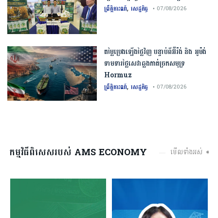
,
ព្រឹត្តិការណ៍
សេដ្ឋកិច្ច
• 07/08/2026
តម្លៃប្រេងឡើងថ្លៃវិញ បន្ទាប់ពីអ៊ីរ៉ង់ និង អូម៉ង់
ទាមទារថ្លៃសេវាឆ្លងកាត់ច្រកសមុទ្រ
Hormuz
,
ព្រឹត្តិការណ៍
សេដ្ឋកិច្ច
• 07/08/2026
កម្មវិធីពិសេសរបស់ AMS ECONOMY
មើលទាំងអស់ ➧