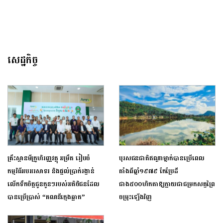
សេដ្ឋកិច្ច
គ្រឹះស្ថានមីក្រូហិរញ្ញវត្ថុ អម្រឹត រៀបចំ
បុរសជនជាតិឥណ្ឌាម្នាក់បានប្រើពេល
កម្មវិធីអបអរសាទរ និងផ្តល់ប្រាក់រង្វាន់
តាំងពីឆ្នាំ១៩៧៩ កែប្រែដី
លើកទឹកចិត្តជូនកូនៗរបស់អតិថិជនដែល
ជាង៥០០ហិកតាឱ្យក្លាយជាជម្រកសត្វព្រៃ
បានប្រើប្រាស់ “គណនីក្មេងឆ្លាត” ​
ចម្រុះឡើងវិញ