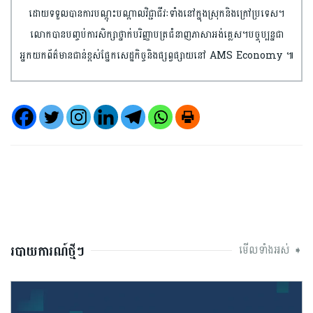
ដោយទទួលបានការបណ្តុះបណ្តាលវិជ្ជាជីវៈទាំងនៅក្នុងស្រុកនិងក្រៅប្រទេស។
លោកបានបញ្ចប់ការសិក្សាថ្នាក់បរិញ្ញាបត្រជំនាញភាសាអង់គ្លេស។បច្ចុប្បន្នជា
អ្នកយកព័ត៌មានជាន់ខ្ពស់ផ្នែកសេដ្ឋកិច្ចនិង​ផ្សព្វផ្សាយនៅ AMS Economy ៕
របាយការណ៍ថ្មីៗ
មើលទាំងអស់ ➧