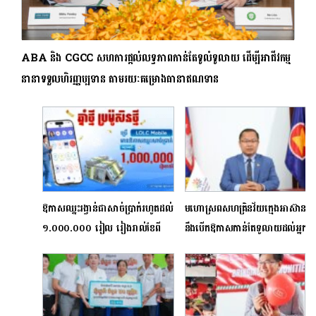
ABA និង CGCC សហការផ្ដល់លទ្ធភាពកាន់តែទូលំទូលាយ ដើម្បីអាជីវកម្ម
នានាទទួលហិរញ្ញប្បទាន តាមរយៈគម្រោងធានាឥណទាន
ឱកាសឈ្នះរង្វាន់ជាសាច់ប្រាក់រហូតដល់
មហោស្រពសហគ្រិនវ័យក្មេងអាស៊ាន
​១.០០០.០០០ រៀល រៀងរាល់ខែពី
នឹងបើកឱកាសកាន់តែទូលាយដល់អ្នក
អិលអូអិលស៊ី ដោយគ្រាន់តែប្រើប្រាស់
វិនិយោគជាតិ និងអន្តរជាតិទទួល
LOLC Mobile ស្គែនទូទាត់
បានផលចំណេញ
លើការចាយវាយរបស់លោកអ្នក