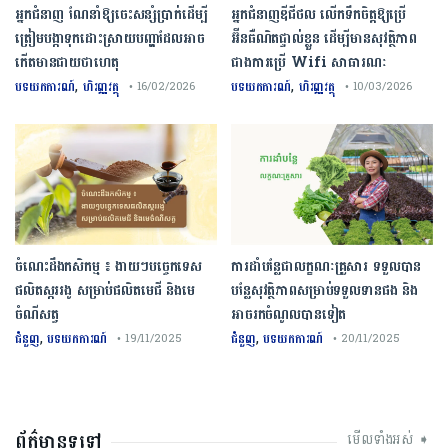
អ្នកជំនាញ ណែនាំឱ្យចេះសន្សំប្រាក់ដើម្បី
អ្នកជំនាញឌីជីថល លើកទឹកចិត្តឱ្យប្រើ
ត្រៀមបង្កាទុកដោះស្រាយបញ្ហាដែលអាច
អ៊ីនធឺណិតផ្ទាល់ខ្លួន ដើម្បីមានសុវត្ថិភាព
កើតមានជាយថាហេតុ
ជាងការប្រើ Wifi​ សាធារណៈ
,
,
បទយកការណ៍
ហិរញ្ញវត្ថុ
បទយកការណ៍
ហិរញ្ញវត្ថុ
• 16/02/2026
• 10/03/2026
ចំណេះដឹងកសិកម្ម ៖ ងាយៗបច្ចេកទេស
ការដាំបន្លែជាលក្ខណៈគ្រួសារ ទទួលបាន
ផលិតស្កររងូ សម្រាប់ផលិតមេជី និងមេ
បន្លែសុវត្ថិភាពសម្រាប់ទទួលទានផង និង
ចំណីសត្វ
អាចរកចំណូលបានទៀត
,
,
ជំនួញ
បទយកការណ៍
ជំនួញ
បទយកការណ៍
• 19/11/2025
• 20/11/2025
ព័ត៌មានទូទៅ
មើលទាំងអស់ ➧