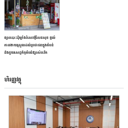
ផ្សារបោះដុំឃ្លាំងរំសេវថ្មីសែនសុខ ផ្តល់
ភាពងាយស្រួលដល់ប្រជាជនក្នុងតំបន់
និងជួយសេដ្ឋកិច្ចតំបន់ឱ្យរស់រវើក
ហិរញ្ញវត្ថុ