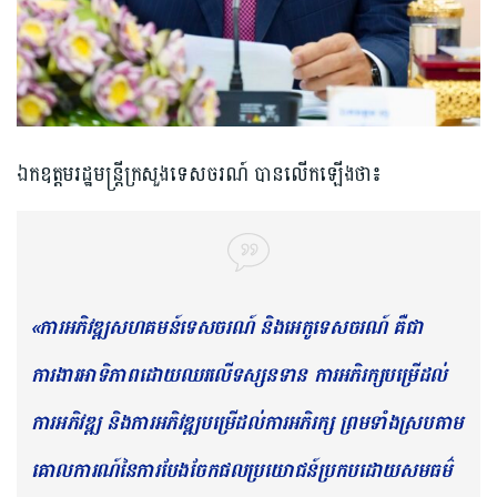
ឯកឧត្តមរដ្ឋមន្ត្រីក្រសួងទេសចរណ៍ បានលើកឡើងថា៖
«ការអភិវឌ្ឍសហគមន៍ទេសចរណ៍ និងអេកូទេសចរណ៍ គឺជា
ការងារអាទិភាពដោយឈរលើទស្សនទាន ការអភិរក្សបម្រើដល់
ការអភិវឌ្ឍ និងការអភិវឌ្ឍបម្រើដល់ការអភិរក្ស ព្រមទាំងស្របតាម
គោលការណ៍នៃការបែងចែកផលប្រយោជន៍ប្រកបដោយសមធម៌