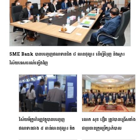
SME Bank បានបញ្ចេញឥណទានជិត ៨ លានដុល្លារ ដើម្បីជំរុញ និងស្តារ
វិស័យទេសចរណ៍ឡើងវិញ
វិស័យមីក្រូហិរញ្ញវត្ថុបានបញ្ចេញ
លោក សុខ វឿន ត្រូវបានជ្រើសតាំង
ឥណទានជាង ៥ ពាន់លានដុល្លារ គិត
ជាប្រធានក្រុមប្រឹក្សាភិបាល
ត្រឹមត្រីមាសទី១ ឆ្នាំ២០២៤
សមាគមមីក្រូហិរញ្ញវត្ថុកម្ពុជា សម្រាប់