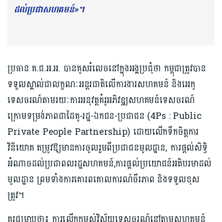
ដល់ប្រជាសហគមន៍»។
ប្រធាន គ.ជ.អ.អ. បានគូសរំលេចនៅក្នុងអង្គប្រជុំថា កម្ពុជាត្រូវបាន
ទទួលស្គាល់ជាលក្ខណៈអន្តរជាតិលើការងារសហគមន៍ និងអេកូ
ទេសចរណ៍តាមរយៈការអនុវត្តគំរូអភិវឌ្ឍសហគមន៍ទេសចរណ៍
ក្រោមទម្រង់ភាពជាដៃគូ-រដ្ឋ-ឯកជន-ប្រជាជន (4Ps : Public
Private People Partnership) ដោយលើកទឹកចិត្តការ
វិនិយោគ តម្រូវឱ្យមានការចូលរួមពីប្រជាជនមូលដ្ឋាន, ការផ្តល់សិទ្ធិ
អំណាចដល់ប្រជាពលរដ្ឋសហគមន៍,ការផ្តល់ប្រយោជន៍អតិបរមាដល់
មូលដ្ឋាន ព្រមទាំងការគោរពគោលការណ៍ចីរភាព និងទទួលខុស
ត្រូវ។
គួរជម្រាបថា៖ ការលើកកម្ពស់វិស័យទេសចរណ៍នៅតាមសហគមន៍