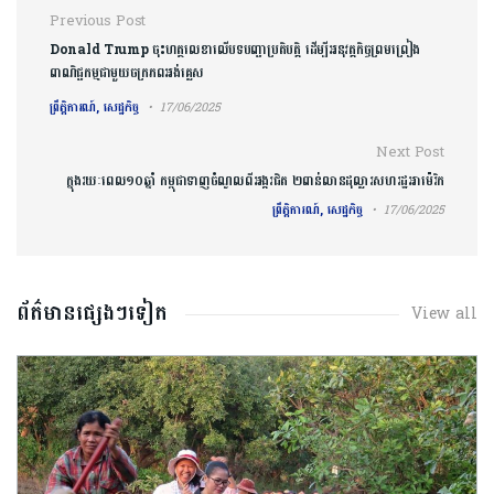
Post navigation
Previous Post
Donald Trump ចុះហត្ថលេខាលើបទបញ្ជាប្រតិបត្តិ ដើម្បីអនុវត្តកិច្ចព្រមព្រៀង
ពាណិជ្ជកម្មជាមួយចក្រភពអង់គ្លេស
ព្រឹត្តិការណ៍, សេដ្ឋកិច្ច
17/06/2025
Next Post
ក្នុងរយៈពេល១០ឆ្នាំ កម្ពុជាទាញចំណូលពីអង្ករជិត ២ពាន់លានដុល្លារសហរដ្ឋអាម៉េរិក
ព្រឹត្តិការណ៍, សេដ្ឋកិច្ច
17/06/2025
ព័ត៌មានផ្សេងៗទៀត
View all