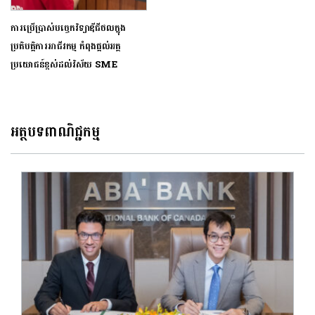
ការប្រើប្រាស់បច្ចេកវិទ្យាឌីជីថលក្នុង
ប្រតិបត្តិការអាជីវកម្ម កំពុងផ្តល់អត្ថ
ប្រយោជន៍ខ្ពស់ដល់វិស័យ SME
អត្ថបទពាណិជ្ជកម្ម