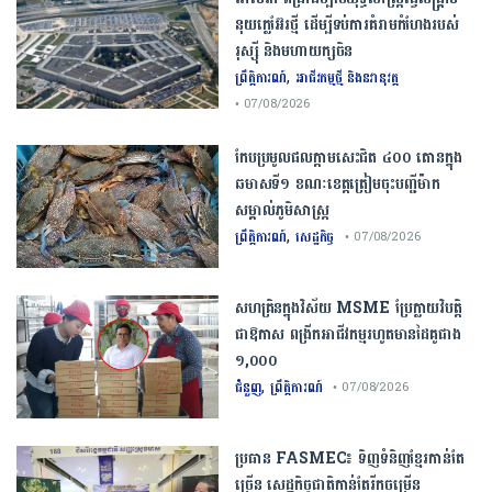
នុយក្លេអ៊ែរ​ថ្មី ដើម្បីទប់ការគំរាមកំហែងរបស់​
រុស្ស៊ី និងមហាយក្សចិន
,
ព្រឹត្តិការណ៍
អាជីវកម្មថ្មី និងនវានុវត្ត
• 07/08/2026
កែប​ប្រមូល​ផល​ក្តាម​សេះ​ជិត​ ​៤០០ ​តោន​ក្នុង​
ឆមាស​ទី​១​ ​ខណៈ​ខេត្ត​ត្រៀម​ចុះបញ្ជី​ម៉ាក​
សម្គាល់​ភូមិសាស្ត្រ​
,
ព្រឹត្តិការណ៍
សេដ្ឋកិច្ច
• 07/08/2026
សហគ្រិនក្នុងវិស័យ MSME ប្រែក្លាយវិបត្តិ
ជាឱកាស ពង្រីកអាជីវកម្មរហូតមានដៃគូជាង
១,០០០
,
ជំនួញ
ព្រឹត្តិការណ៍
• 07/08/2026
ប្រធាន​​ ​FASMEC​៖​ ​ទិញ​ទំនិញ​ខ្មែរ​កាន់តែ​
ច្រើន​ ​សេដ្ឋកិច្ច​ជាតិ​កាន់តែ​រីកចម្រើន​