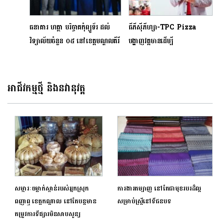
ធនាគារ ហត្ថា បរិច្ចាគកុំព្យូទ័រ ដល់
ធីភីស៊ីភីហ្សា-TPC Pizza
វិទ្យាល័យចំនួន ០៥ នៅខេត្តមណ្ឌលគីរី
បង្ហាញវត្តមានដើម្បី
និង​ខេត្តក្រចេះ
ផ្តល់ជូនសហគមន៍កាន់តែប្រសើរ
អាជីវកម្មថ្មី និងនវានុវត្ត
សម្ភារៈចម្លាក់ស្ពាន់របស់អ្នកស្រុក
ការងារតម្បាញ នៅតែជាមុខរបរដ៏ល្អ
ពញាឮ ខេត្តកណ្តាល នៅតែបន្តមាន
សម្រាប់ស្ត្រីនៅទីជនបទ
តម្រូវការទីផ្សារមិនសាបសូន្យ