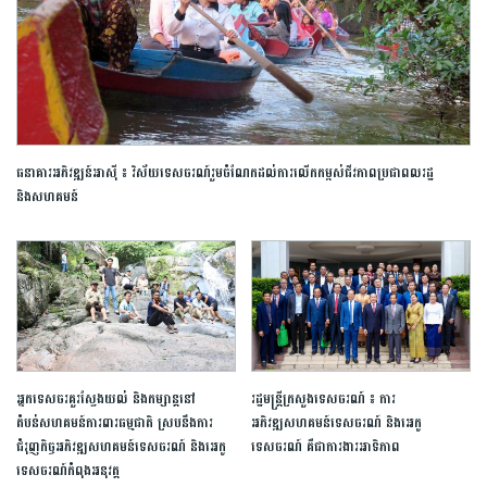
ធនាគារអភិវឌ្ឍន៍អាស៊ី ៖ វិស័យទេសចរណ៍រួមចំណែកដល់ការលើកកម្ពស់ជីវភាពប្រជាពលរដ្ឋ
និងសហគមន៍
អ្នកទេសចរគួរស្វែងយល់ និងកម្សាន្តនៅ
រដ្ឋមន្ត្រីក្រសួងទេសចរណ៍ ៖ ការ
តំបន់សហគមន៍ការពារធម្មជាតិ ស្របនឹងការ
អភិវឌ្ឍសហគមន៍ទេសចរណ៍ និងអេកូ
ជំរុញកិច្ចអភិវឌ្ឍសហគមន៍ទេសចរណ៍ និងអេកូ
ទេសចរណ៍ គឺជាការងារអាទិភាព
ទេសចរណ៍កំពុងអនុវត្ត