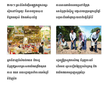
ងាយៗ គ្រាន់តែចិញ្ចឹមអង្ក្រងក្នុងដបប្លា
ភាពអាណាធិបតេយ្យនៅទីក្រុង
ស្ទិកនៅក្បែរផ្ទះ ក៏អាចទទួលបាន
សាន់ហ្វ្រាន់ស៊ីស្កូ បង្កដោយក្រុមអ្នកប្រើថ្នាំ
ទិន្នផលខ្ពស់ និងលក់បានថ្លៃ
ហ្វេតានីលកំពុងក្លាយជាវិបត្តិដ៏រ៉ាំរ៉ៃ
អ្នកជំនាញវិស័យឯកជន និងរដ្ឋ
រដ្ឋមន្ដ្រីក្រសួងកសិកម្ម ជំរុញការដាំ
ជំរុញឱ្យសហគ្រាសផលិតពង្រឹងគុណ
ដើមមន ស្ដារឡើងវិញនូវសិប្បកម្ម និង
ភាព ខណៈពលរដ្ឋបន្តពហិការឈប់ប្រើ
ផលិតផលតម្បាញសូត្រខ្មែរ
ទំនិញថៃ