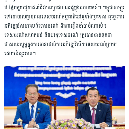
ជាផ្នែកមួយជួយដល់ជីវភាពប្រជាពលរដ្ឋក្នុងសហគមន៍។ កម្ពុជាសម្បូរ
ទៅដោយសក្តានុពលទេស​ចរណ៍ធម្មជាតិនៅទូទាំងប្រទេស ដូច្នេះការ
អភិវឌ្ឍន៍សហគមន៍ទេសចរណ៍ ពិតជារឿងចាំបាច់ណាស់។
ទេសចរណ៍សហគមន៍ និងអេកូទេសចរណ៍ ត្រូវបានចាត់ទុកថា
ជាសសរស្តម្ភក្នុងការធានាដល់ការអភិវឌ្ឍវិស័យទេសចរណ៍ប្រកប
ដោយនិរន្តរភាព៕