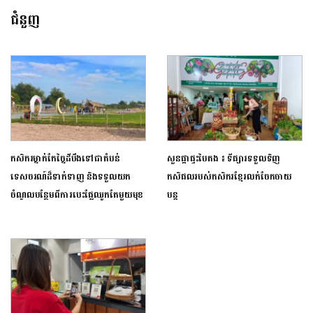
ជំនួញ
កសិករម្នាក់កែច្នៃដីបឹងទៅជាតំបន់
សួនផ្កាផ្ទះបៃតង ៖ ទីផ្សារទទួលទិញ
ទេសចរណ៍ដ៏ទាក់ទាញ និងទទួលយក
កសិផលរបស់កសិករខ្មែរលក់ចែកចាយ
ចំណូលបន្ថែមពីការបេះផ្លែឈូកតែមួយមុខ
បន្ត