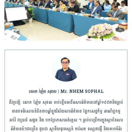
លោក ញ៉ែម សុផល | Mr. NHEM SOPHAL
ជីវប្រវត្តិ: លោក ញ៉ែម សុផល ចាប់ផ្តើមអាជីពសារព័ត៌មាននៅឆ្នាំ១៩៩៣និងធ្លាប់
មានបទពិសោធន៍ជិត៣០ឆ្នាំក្នុងវិស័យសារព័ត៌មាន ផ្នែកសេដ្ឋកិច្ច ពាណិជ្ជកម្ម
អប់រំ វប្បធម៌ សង្គម និង បកប្រែភាសាអង់គ្លេស ។ ធ្លាប់បម្រើការក្នុងស្ថាប័នសារ
ព័ត៌មានធំៗជាច្រើន ដូចជា ស្ថានីយទូរទស្សន៍ កាសែត ទស្សនាវដ្តី និងគេហទំព័រ