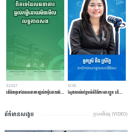
S2:E27
S1:E6
S
ម្ចីជាមួយធនាគារ
តើពិតឬទេដែលធនាគារផ្ដល់កម្ចីដោយមិនសិក្សាលើលទ្ធភាពសងត្រឡប់?
ស្វែងយល់បន្ថែមអំពីវិធីការពារខ្លួន ដើម្បីជៀសវាងពីការឆបោកតាមបច្ចេកវិទ្យាហិរញ្ញវត្ថុ!
ត
ព័ត៌មានសង្ខេប
ប្រភេទវីដេអូ (VIDEO)