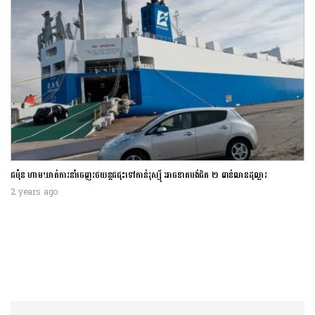
ជប៉ុន ហាមឃាត់ការនាំចេញរថយន្តជជុះទៅកាន់រុស្ស៊ី អាចខាតបង់ជិត ២ ពាន់លានដុល្លារ
2 years ago