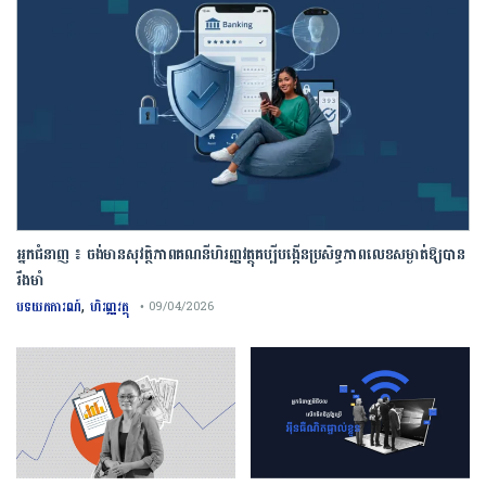
អ្នកជំនាញ ៖ ចង់មានសុវត្ថិភាពគណនីហិរញ្ញវត្ថុគប្បីបង្កើនប្រសិទ្ធភាពលេខសម្ងាត់ឱ្យបាន
រឹងមាំ
,
បទយកការណ៍
ហិរញ្ញវត្ថុ
• 09/04/2026