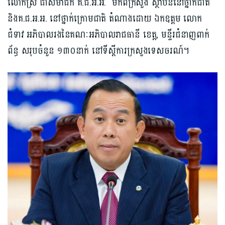
លោកស្រី ជាសមាជិក គ.ជ.អ.អ. មកពីក្រសួង ស្ថាប័ននៅថ្នាក់ជាតិ
និងគ.ជ.អ.អ. នៅថ្នាក់ក្រោមជាតិ តំណាងដោយ ឯកឧត្តម លោក
ជំទាវ អភិបាលរងនៃគណៈអភិបាលរាជធានី ខេត្ត, មន្ទីរជំនាញពាក់
ព័ន្ធ សរុបចំនួន ១៣០នាក់ នៅទីស្តីការក្រសួងទេសចរណ៍។