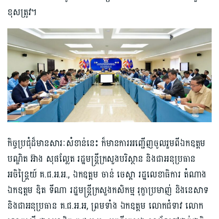
ខុសត្រូវ។
កិច្ចប្រជុំដ៏មានសារៈសំខាន់នេះ ក៏មានការអញ្ជើញចូលរួមពីឯកឧត្តម
បណ្ឌិត អ៊ាង សុផល្លែត រដ្ឋមន្រ្តីក្រសួងបរិស្ថាន និងជាអនុប្រធាន
អចិន្ត្រៃយ៍ គ.ជ.អ.អ., ឯកឧត្តម ចាន់ ចេស្តា រដ្ឋលេខាធិការ តំណាង
ឯកឧត្តម ឌិត ទីណា រដ្ឋមន្រ្តីក្រសួងកសិកម្ម រុក្ខាប្រមាញ់ និងនេសាទ
និងជាអនុប្រធាន គ.ជ.អ.អ, ព្រមទាំង ឯកឧត្តម លោកជំទាវ លោក