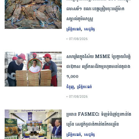
ឆមាស​ទី​១​ ​ខណៈ​ខេត្ត​ត្រៀម​ចុះបញ្ជី​ម៉ាក​
សម្គាល់​ភូមិសាស្ត្រ​
,
ព្រឹត្តិការណ៍
សេដ្ឋកិច្ច
• 07/08/2026
សហគ្រិនក្នុងវិស័យ MSME ប្រែក្លាយវិបត្តិ
ជាឱកាស ពង្រីកអាជីវកម្មរហូតមានដៃគូជាង
១,០០០
,
ជំនួញ
ព្រឹត្តិការណ៍
• 07/08/2026
ប្រធាន​​ ​FASMEC​៖​ ​ទិញ​ទំនិញ​ខ្មែរ​កាន់តែ​
ច្រើន​ ​សេដ្ឋកិច្ច​ជាតិ​កាន់តែ​រីកចម្រើន​
,
ព្រឹត្តិការណ៍
សេដ្ឋកិច្ច