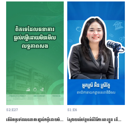
S2:E27
S1:E6
S
ម្ចីជាមួយធនាគារ
តើពិតឬទេដែលធនាគារផ្ដល់កម្ចីដោយមិនសិក្សាលើលទ្ធភាពសងត្រឡប់?
ស្វែងយល់បន្ថែមអំពីវិធីការពារខ្លួន ដើម្បីជៀសវាងពីការឆបោកតាមបច្ចេកវិទ្យាហិរញ្ញវត្ថុ!
ត