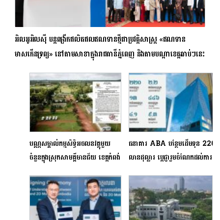
អិលអូអិលស៊ី​ បន្តពង្រីកផលិតផលឥណទានថ្មីជាប្រវត្តិសាស្ត្រ «ឥណទាន
មាសកើនទ្រព្យ» នៅតាមសាខាក្នុងរាជធានីភ្នំពេញ និងតាមបណ្តាខេត្តឆាប់ៗនេះ
បណ្ណសម្គាល់កម្មសិទ្ធិអចលនវត្ថុមួយ
ធនាគារ ABA បន្ថែមដើមទុន 220
ចំនួនក្នុងស្រុកសាមគ្គីមានជ័យ ខេត្តកំពង់
លានដុល្លារ ប្ដេជ្ញារួមចំណែកដល់ការ
ឆ្នាំង នឹងចាត់ជាមោឃភាពនៅ
អភិវឌ្ឍសេដ្ឋកិច្ចកម្ពុជា
ដំណាច់ខែនេះ