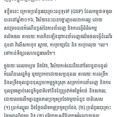
ទន្ទឹមនេះ ក្រោមប្រព័ន្ធអនុគ្រោះពន្ធទូទៅ (GSP) ដែលកម្ពុជាទទួល
បាននៅឆ្នាំ២០១៦, វិស័យនេះបានបង្ហាញចលនាការល្អ ដោយ
សម្រេចបានកំណើនខ្ពស់នៃការនាំចេញ និងការធ្វើពិពិធកម្ម
ផលិតផល តាមរយៈការកើនឡើងនូវការនាំចេញផលិតផលធ្វើដំណើរ
ដូចជា វ៉ាលីសកាបូប ស្តាយ, កាបូបយួរដៃ និង កាបូបលុយ ។ល។
ទៅកាន់ទីផ្សារសហរដ្ឋអាមេរិក។
ក្នុងរយៈពេលមធ្យម និងវែង, វិស័យកាត់ដេរនឹងនៅតែបន្តជាចន្ទល់
កំណើនសេដ្ឋកិច្ច មួយប្រកបដោយសក្តានុពល តាមរយៈការពង្រីក
និងពង្រឹងមូលដ្ឋានឧស្សាហកម្មក្នុងស្រុក សម្រាប់ការនាំចេញ និងការ
ចូលរួមតភ្ជាប់សេដ្ឋកិច្ចជាតិទៅនឹងខ្សែច្រវាក់តម្លៃតំបន់ និងសកល,
ដោយឈរលើកត្តាឧត្តមភាពប្រកួតប្រជែងមួយចំនួន ជាពិសេស
(១).ប្រាក់ឈ្នួល និងថ្លៃផលិតកម្មប្រកួតប្រជែង, (២).ប្រព័ន្ធអនុគ្រោះ
ផ្នែកពាណិជ្ជកម្ម និង (៣).បរិយាកាសវិនិយោគអំណោយផល