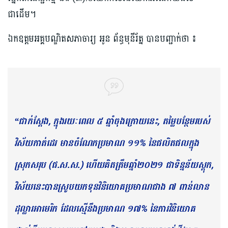
ជាដើម។
ឯកឧត្តមអគ្គបណ្ឌិតសភាចារ្យ អូន ព័ន្ធមុនីរ័ត្ន បានបញ្ជាក់ថា ៖
“ជាក់ស្ដែង, ក្នុងរយៈពេល ៥ ឆ្នាំចុងក្រោយនេះ, តម្លៃបន្ថែមរបស់
វិស័យកាត់ដេរ មានចំណែកប្រមាណ ១១% នៃផលិតផលក្នុង
ស្រុកសរុប (ផ.ស.ស.) ហើយគិតត្រឹមឆ្នាំ២០២១ ជាទិន្នន័យស្តុក,
វិស័យនេះបានស្រូបយកទុនវិនិយោគប្រមាណជាង ៧ ពាន់លាន
ដុល្លារអាមេរិក ដែលស្មើនឹងប្រមាណ ១៧% នៃការវិនិយោគ