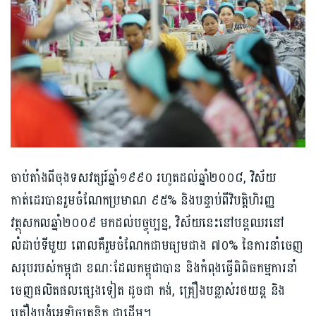
ចាប់តាំងពីចុងទសវត្សរ៍ឆ្នាំ១៩៩០ រហូតដល់ឆ្នាំ២០០៨, វិស័យ
កាត់ដេរបានរួមចំណែកប្រមាណ ៩៥% និងបន្ទាប់ពីវិបត្តិហិរញ្ញ
វត្ថុសកលឆ្នាំ២០០៩ មកដល់បច្ចុប្បន្ន, វិស័យនេះនៅបន្តឈរនៅ
លំដាប់ទីមួយ ពោលគឺរួមចំណែកជាមធ្យមជាង ៧០% នៃការនាំចេញ
សរុបរបស់កម្ពុជា ខណៈដែលកម្ពុជាបាន និងកំពុងធ្វើពិពិធកម្មការនាំ
ចេញផលិតផលផ្សេងទៀត ដូចជា កង់, គ្រឿងបន្លាស់រថយន្ត និង
គ្រឿងបង្គុំអេឡិចត្រូនិក ជាដើម។