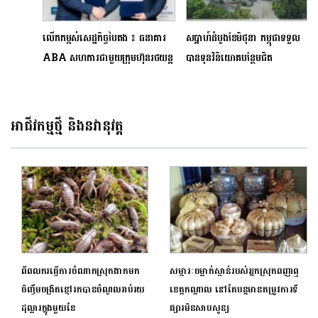
លើកកម្ពស់សេដ្ឋកិច្ចបៃតង ៖ ធនាគារ
សប្ដាហ៍ដំបូងខែមិថុនា កម្ពុជាទទួល
ABA សហការជាមួយក្រុមហ៊ុនរថយន្ត
បានទុនវិនិយោគបន្ថែមជិត
អគ្គិសនី ZO Motors
100លានដុល្លារ
(Cambodia)
អាជីវកម្មថ្មី និងនវានុវត្ត
ពីពលករធ្វើការចំណាកស្រុកងាកមក
សម្ភារៈចម្លាក់ស្ពាន់របស់អ្នកស្រុកពញាឮ
ចិញ្ចឹមចង្រិតខ្មៅរកបានចំណូលរាប់រយ
ខេត្តកណ្តាល នៅតែបន្តមានតម្រូវការទី
ដុល្លារក្នុងមួយខែ
ផ្សារមិនសាបសូន្យ