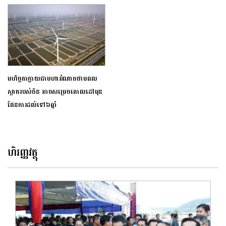
មហិច្ឆតាក្លាយជាមហាអំណាចថាមពល
ស្អាតរបស់ចិន អាចសម្រេចគោលដៅមុន
ផែនការដល់ទៅ៦ឆ្នាំ
ហិរញ្ញវត្ថុ