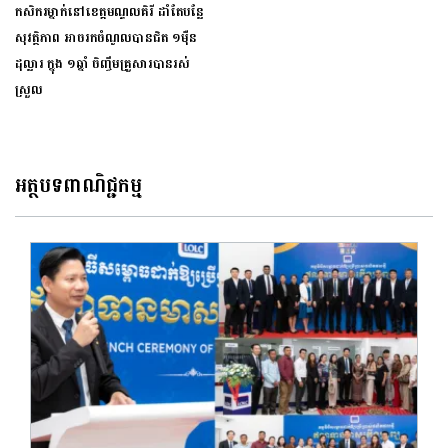
កសិករ​ម្នាក់នៅ​ខេត្តមណ្ឌលគិរី ដាំតែបន្លែ
សុវត្ថិភាព អាចរកចំណូល​បានជិត ​១ម៉ឺន
ដុល្លារ​ ក្នុង ១ឆ្នាំ ចិញ្ចឹម​គ្រួសារ​បានរស់​
ស្រួល
អត្ថបទពាណិជ្ជកម្ម