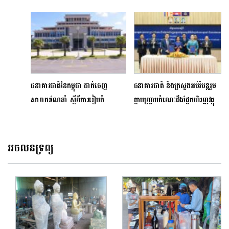
អតិថិជនច្បាស់លាស់មុននឹងផ្តល់កម្ចី
មុខនឹងអតិផរណាកាន់តែពិបាក
ធនាគារជាតិនៃកម្ពុជា ដាក់ចេញ
ធនាគារជាតិ និងក្រសួងអប់រំបន្តរួម
សារាចរណែនាំ ស្តីពីការរៀបចំ
គ្នាបញ្ជ្រាបចំណេះដឹងផ្នែកហិរញ្ញវត្ថុ
ឥណទានឡើងវិញសម្រាប់គ្រឹះស្ថាន
ទៅក្នុងកម្មវិធីសិក្សាចំណេះទូទៅ
ធនាគារ និងហិរញ្ញវត្ថុ
អចលនទ្រព្យ