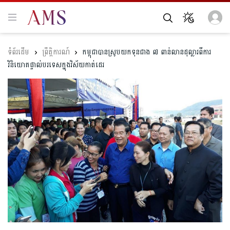
ព្រឹត្តិការណ៍
កម្ពុជាបានស្រូបយកទុនជាង ៧ ពាន់លានដុល្លារពីការ
វិនិយោគផ្ទាល់បរទេសក្នុងវិស័យកាត់ដេរ