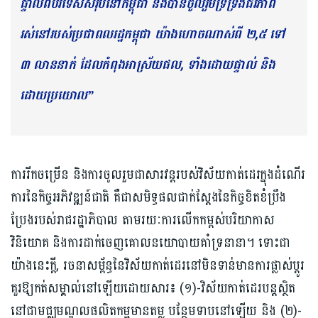
ផ្ទាល់ពីបរទេសសរុបនៅកម្ពុជា និងបានចូលរួមទ្រទ្រង់ជីវភាព
រស់នៅរបស់ប្រជាពលរដ្ឋកម្ពុជា យ៉ាងហោចណាស់ពី ២,៥ ទៅ
៣ លាននាក់ ដែលកំពុងអាស្រ័យផល, ទាំងដោយផ្ទាល់ និង
ដោយប្រយោល”
ការរីកចម្រើន និងការចូលរួមជាសារវន្តរបស់វិស័យកាត់ដេរក្នុងដំណើរ
ការនៃកិច្ចអភិវឌ្ឍន៍ជាតិ គឺជាសមិទ្ធផលជាក់ស្ដែងនៃកិច្ចខិតខំប្រឹង
ប្រែងរបស់រាជរដ្ឋាភិបាល តាមរយៈការលើកកម្ពស់បរិយាកាស
វិនិយោគ និងការដាក់ចេញគោលនយោបាយគាំទ្រនានា។ ទោះជា
យ៉ាងនេះក្តី, រចនាសម្ព័ន្ធនៃវិស័យកាត់ដេរនៅមិនទាន់មានការផ្លាស់ប្តូរ
គួរឱ្យកត់សម្គាល់នៅឡើយដោយសារ៖ (១)-វិស័យកាត់ដេរបន្តស្ថិត
នៅជាមជ្ឈមណ្ឌលផលិតកម្មមានតម្ល បន្ថែមទាបនៅឡើយ និង (២)-