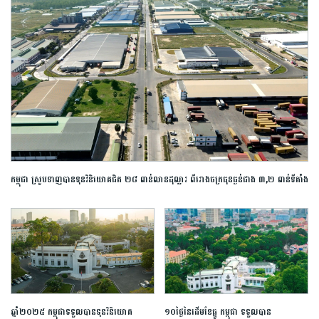
កម្ពុជា ស្រូបទាញបានទុនវិនិយោគជិត ២៨ ពាន់លានដុល្លារ ពីរោងចក្រធុនធ្ងន់ជាង ៣,២ ពាន់ទីតាំង
ឆ្នាំ២០២៥ កម្ពុជាទទួលបានទុនវិនិយោគ
១០ថ្ងៃនៃដើមខែធ្នូ កម្ពុជា ទទួលបាន