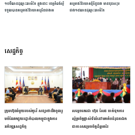
១០ប៊ីលានដុល្លារអាម៉េរិក ក្នុងនោះ ខេត្តកំពង់ស្ពឺ
គម្រោងវិនិយោគថ្មីចំនួន៣ មានទុនសរុប
ទទួលបានគម្រោង​វិនិយោគ​ច្រើនជាងគេ
ជាង១៥លានដុល្លារអាម៉េរិក
សេដ្ឋកិច្ច
ក្រុមហ៊ុនធំមួយរបស់​​កូរ៉េ​ ​សន្យាថានឹង​ចូលរួ​
សម្ដេចតេជោ ហ៊ុន សែន ចាត់ទុកការ
មចំណែក​ជួយរដ្ឋាភិបាលកម្ពុជាក្នុងការ
ស្ម័គ្រចិត្តផ្លាស់ទីលំនៅមកតំបន់រុនតាឯក
អភិវឌ្ឍ​សេដ្ឋកិច្ច​
ជាការសម្រេចចិត្តដ៏ឆ្លាតវៃ