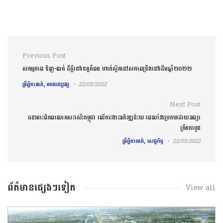
Post navigation
Previous Post
សកម្មភាព ទិញ-លក់ ដីធ្លីនៅខេត្តកំពត ហាក់ស្ថិតនៅសភាពទ្រឹងនៅដើមឆ្នាំ២០២២
ព្រឹត្តិការណ៍, អចលនទ្រព្យ
22/03/2022
Next Post
ធនាគារពិភពលោកសរសើរកម្ពុជា លើការងារអភិវឌ្ឍន៍រយៈពេលវែងប្រកបដោយអព្យា
ក្រឹតកាបូន
ព្រឹត្តិការណ៍, សេដ្ឋកិច្ច
22/03/2022
ព័ត៌មានផ្សេងៗទៀត
View all