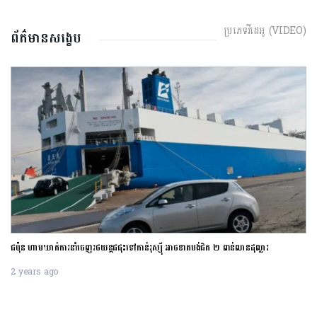
ប្រភេទវីដេអូ (VIDEO)
ព័ត៌មានសង្ខេប
ជប៉ុន ហាមឃាត់ការនាំចេញរថយន្តជជុះទៅកាន់រុស្ស៊ី អាចខាតបង់ជិត ២ ពាន់លានដុល្លារ
2 years ago