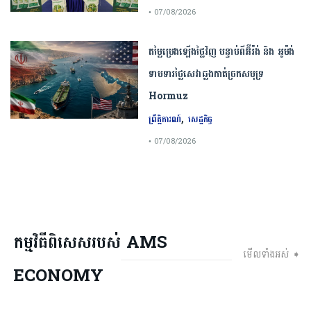
• 07/08/2026
តម្លៃប្រេងឡើងថ្លៃវិញ បន្ទាប់ពីអ៊ីរ៉ង់ និង អូម៉ង់
ទាមទារថ្លៃសេវាឆ្លងកាត់ច្រកសមុទ្រ
Hormuz
,
ព្រឹត្តិការណ៍
សេដ្ឋកិច្ច
• 07/08/2026
កម្មវិធីពិសេសរបស់ AMS
មើលទាំងអស់ ➧
ECONOMY