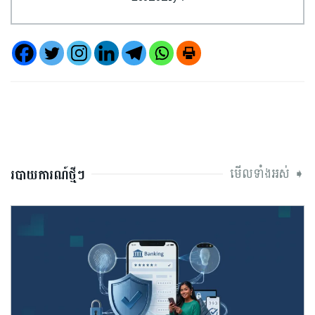
មើលទាំងអស់ ➧
របាយការណ៍ថ្មីៗ