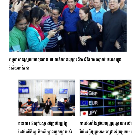
កម្ពុជាបានស្រូបយកទុនជាង ៧ ពាន់លានដុល្លារពីការវិនិយោគផ្ទាល់បរទេសក្នុង
វិស័យកាត់ដេរ
ធនាគារ និងគ្រឹះស្ថានមីក្រូហិរញ្ញវត្ថុ
ភាពរឹងមាំនៃរូបិយបណ្ណដុល្លារអាមេរិក
តែងតែពិនិត្យ និងសិក្សាលក្ខខណ្ឌរបស់
រឹតតែធ្វើឱ្យប្រទេសផ្សេងទៀតប្រឈម