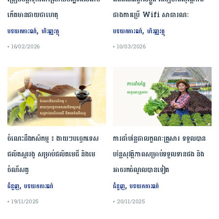
កើតមានជាយថាហេតុ
ជាងការប្រើ Wifi​ សាធារណៈ
,
,
បទយកការណ៍
ហិរញ្ញវត្ថុ
បទយកការណ៍
ហិរញ្ញវត្ថុ
• 16/02/2026
• 10/03/2026
ចំណេះដឹងកសិកម្ម ៖ ងាយៗបច្ចេកទេស
ការដាំបន្លែជាលក្ខណៈគ្រួសារ ទទួលបាន
ផលិតស្កររងូ សម្រាប់ផលិតមេជី និងមេ
បន្លែសុវត្ថិភាពសម្រាប់ទទួលទានផង និង
ចំណីសត្វ
អាចរកចំណូលបានទៀត
,
,
ជំនួញ
បទយកការណ៍
ជំនួញ
បទយកការណ៍
• 19/11/2025
• 20/11/2025