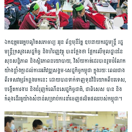
ឯកឧត្តមអគ្គបណ្ឌិតសភាចារ្យ អូន ព័ន្ធមុនីរ័ត្ន ឧបនាយករដ្ឋមន្ត្រី រដ្ឋ
មន្ត្រីក្រសួងសេដ្ឋកិច្ច និងហិរញ្ញវត្ថុ បានថ្លែងថា ផ្អែកលើមូលដ្ឋាននៃ
សុខសន្តិភាព និងស្ថិរភាពនយោបាយ, វិស័យកាត់ដេរបានរួមចំណែក
យ៉ាងខ្លាំងក្លាដល់ការអភិវឌ្ឍសង្គម-សេដ្ឋកិច្ចកម្ពុជា ក្នុងរយៈពេលជាង
ពីរទសវត្សរ៍កន្លងមកនេះ ដោយបានទាក់ទាញទុនវិនិយោគពីបរទេស,
បង្កើតការងារ និងជំរុញកំណើនសេដ្ឋកិច្ចជាតិ, ជាពិសេស បាន និង
កំពុងដើរតួយ៉ាងសំខាន់សម្រាប់ការនាំចេញផលិតផលរបស់កម្ពុជា។