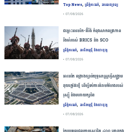
,
,
Top News
ព្រឹត្តិការណ៍
អចលនទ្រព្យ
• 07/08/2026
ជម្លោះ​អាមេរិក​-​អ៊ីរ៉ង់​ ​កំពុង​សាកល្បង​ភាព​
រឹងមាំ​របស់​ ​BRICS​ ​និង​ ​SCO​
,
ព្រឹត្តិការណ៍
អាជីវកម្មថ្មី និងនវានុវត្ត
• 07/08/2026
​អាមេរិក​ ពង្រាងច្បាប់​យុទ្ធសាស្ត្រ​ធ្វើ​សង្គ្រាម​
នុយក្លេអ៊ែរ​ថ្មី ដើម្បីទប់ការគំរាមកំហែងរបស់​
រុស្ស៊ី និងមហាយក្សចិន
,
ព្រឹត្តិការណ៍
អាជីវកម្មថ្មី និងនវានុវត្ត
• 07/08/2026
កែប​ប្រមូល​ផល​ក្តាម​សេះ​ជិត​ ​៤០០ ​តោន​ក្នុង​