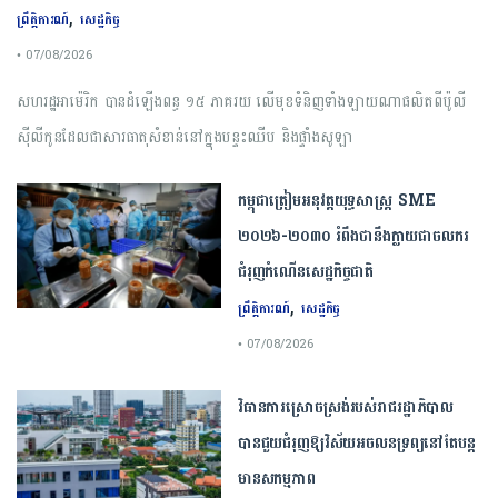
,
ព្រឹត្តិការណ៍
សេដ្ឋកិច្ច
• 07/08/2026
សហរដ្ឋអាម៉េរិក បានដំឡើងពន្ធ ១៥ ភាគរយ លើមុខទំនិញទាំងឡាយណាផលិតពីប៉ូលី
ស៊ីលីកូនដែលជាសារធាតុសំខាន់នៅក្នុងបន្ទះឈីប និងផ្ទាំងសូឡា
កម្ពុជា​ត្រៀមអនុវត្ត​យុទ្ធសាស្ត្រ​ ​SME​ ​
២០២៦​-​២០៣០​ រំពឹងថានឹងក្លាយ​ជា​ចលករ​
ជំរុញ​កំណើន​សេដ្ឋកិច្ច​ជាតិ​
,
ព្រឹត្តិការណ៍
សេដ្ឋកិច្ច
• 07/08/2026
វិធានការស្រោចស្រង់របស់រាជរដ្ឋាភិបាល​
បាន​ជួយ​ជំរុញឱ្យវិស័យ​អចលនទ្រព្យនៅតែបន្ត​
មានសកម្មភាព