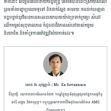
ទាំងនោះ សម្ដេចតេជោនាយករដ្ឋមន្ត្រី តែងតែបានដោះស្រាយសំណើ
ព្រមទាំងបញ្ហាប្រឈមទូទៅ និងជាក់ស្ដែង តាមរយៈការដាក់ចេញជា
បន្តបន្ទាប់នូវវិធានការគោលនយោបាយយ៉ាងប្រទាក់ក្រឡា សំដៅ
លើកកម្ពស់សុខុមាលភាព ក៏ដូចជាជីវភាពរស់នៅរបស់កម្មករ
និយោជិត និងគាំទ្រការអភិវឌ្ឍវិស័យកាត់ដេរ៕
លោក អ៊ា សុវណ្ណារ៉ា | Mr. Ea Sovannara
ជីវប្រវត្តិ: លោកមានបទពិសោធន៍ជាង ១០ឆ្នាំក្នុងប្រព័ន្ធផ្សព្វផ្សាយផ្នែកសេដ្ឋកិច្ច
អប់រំ សង្គម និងកម្សាន្ត។ បច្ចុប្បន្នលោកជាការីនិពន្ធនៃសារព័ត៌មាន AMS
Economy។