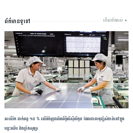
ព័ត៌មានទូទៅ
មើលទាំងអស់ ➧
អាម៉េរិក ដាក់ពន្ធ ១៥ % លើទំនិញផលិតពីប៉ូលីស៊ីលីកូន ដែលជាធាតុផ្សំសំខាន់នៅក្នុង
បន្ទះឈីប និងផ្ទាំងសូឡា