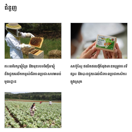
ជំនួញ
ការអភិរក្សឃ្មុំព្រៃ និងមុខរបរចិញ្ចឹមឃ្មុំ
សាប៊ូស្ពៃ ផលិតផលថ្មីកំពុងមានតម្រូវការទី
នឹងជួយលើកកម្ពស់ជីវភាពប្រជាសហគមន៍
ផ្សារ និងបានជួយដល់ជីវភាពប្រជាកសិករ
មូលដ្ឋាន
ក្នុងស្រុក