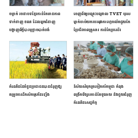
ចម្លាក់ រចនាបទខ្មែរកាន់តែមានភាព
ចេញពីវគ្គបណ្ដុះបណ្ដាល TVET បុរស
ទាក់ទាញ ខណៈដែលអ្នកជំនាញ
ម្នាក់ចាប់យករបរឆុងកាហ្វេចល័តជួយកែ
បង្ហាញពីក្ដីបារម្ភខ្លាចបាត់បង់
ប្រែជីវភាពគ្រួសារ កាន់តែប្រសើរ
កំណើននៃចំនួនប្រជាជនបានជំរុញឱ្យ
វិស័យសំបុកត្រចៀកកាំកម្ពុជា កំពុង
តម្រូវការ​ដីកសិកម្មកើនឡើង
ពង្រីកទីផ្សារកាន់តែទូលាយ និងជួយជំរុញ
កំណើនសេដ្ឋកិច្ច