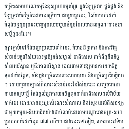
កម្រិតសមាហរណកម្មនៃឧស្សាហកម្មគាំទ្រ ក្នុងខ្សែច្រវាក់ ផ្គត់ផ្គង់ និង
ខ្សែច្រវាក់តម្លៃក៏នៅមានកម្រិត។ ជាមួយគ្នានេះ, វិស័យកាត់ដេរក៏
កំពុងបន្តជួបប្រទះបញ្ហាប្រឈមមួយចំនួនដែលមានលក្ខណៈជារចនា
សម្ព័ន្ធផងដែរ។
ផ្សារភ្ជាប់ទៅនឹងបញ្ហាប្រឈមទាំងនេះ, ក៏មាននិន្នាការ និងការវិវត្ត
សំខាន់ៗក្នុងវិស័យនេះគួរឱ្យកត់សម្គាល់ ជាពិសេស ពាក់ព័ន្ធនឹងកិច្ច
គាំពារបរិស្ថាន ឬចីរភាពបរិស្ថាន ដែលទាមទារឱ្យមានការយកចិត្ត
ទុកដាក់បន្ថែម, ទាំងក្នុងកម្រិតគោលនយោបាយ និងកម្រិតប្រតិបត្តិការ
។ ដោយជ្រាបច្បាស់ពីសារៈសំខាន់នេះនៃវិស័យនេះ សម្តេចតេជោ
នាយករដ្ឋមន្តី្រ តែងផ្តល់នូវការយកចិត្តទុកដាក់ជាពិសេសដល់វិស័យ
កាត់ដេរ ដោយបានចុះជួបសំណេះសំណាល និងស្វែងយល់ពីសុខទុក្ខ
ជាមួយកម្មករ-និយោជិតយ៉ាងជាប់លាប់នៅតាមបណ្តារោងចក្រ-សហ
គ្រាសកាត់ដេរចំនួន ៧៧ លើក។ ជាងនេះទៅទៀត, តាមរយៈវេទិកា