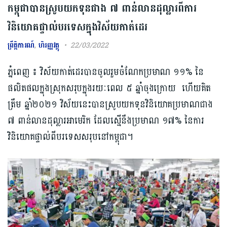
កម្ពុជាបានស្រូបយកទុនជាង ៧ ពាន់លានដុល្លារពីការ
វិនិយោគផ្ទាល់បរទេសក្នុងវិស័យកាត់ដេរ
ព្រឹត្តិការណ៍
,
ហិរញ្ញវត្ថុ
22/03/2022
ភ្នំពេញ ៖ វិស័យកាត់ដេរបានចូលរួមចំណែកប្រមាណ ១១% នៃ
ផលិតផលក្នុងស្រុកសរុបក្នុងរយៈពេល ៥ ឆ្នាំចុងក្រោយ ហើយគិត
ត្រឹម ឆ្នាំ២០២១ វិស័យនេះបានស្រូបយកទុនវិនិយោគប្រមាណជាង
៧ ពាន់លានដុល្លារអាមេរិក ដែលស្មើនឹងប្រមាណ ១៧% នៃការ
វិនិយោគផ្ទាល់ពីបរទេសសរុបនៅកម្ពុជា។