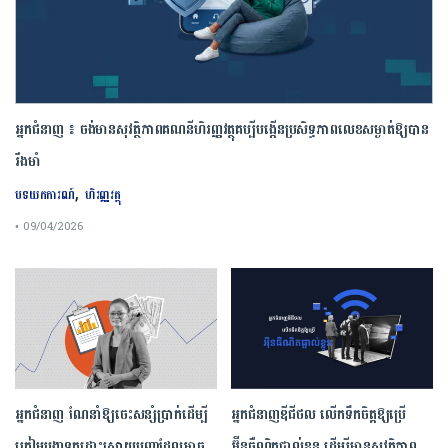
អ្នកជំនាញ ៖ ចង់មានសុវត្ថិភាពគណនីហិរញ្ញវត្ថុគប្បីបង្កើនប្រសិទ្ធភាពលេខសម្ងាត់ឱ្យបាន
រឹងមាំ
,
បទយកការណ៍
ហិរញ្ញវត្ថុ
• 09/04/2026
អ្នកជំនាញ ណែនាំឱ្យចេះសន្សំប្រាក់ដើម្បី
អ្នកជំនាញឌីជីថល លើកទឹកចិត្តឱ្យប្រើ
ត្រៀមបង្កាទុកដោះស្រាយបញ្ហាដែលអាច
អ៊ីនធឺណិតផ្ទាល់ខ្លួន ដើម្បីមានសុវត្ថិភាព