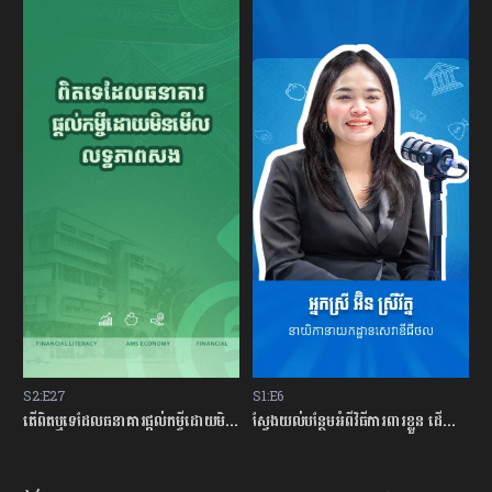
S2:E27
S1:E6
S
ម្ចីជាមួយធនាគារ
តើពិតឬទេដែលធនាគារផ្ដល់កម្ចីដោយមិនសិក្សាលើលទ្ធភាពសងត្រឡប់?
ស្វែងយល់បន្ថែមអំពីវិធីការពារខ្លួន ដើម្បីជៀសវាងពីការឆបោកតាមបច្ចេកវិទ្យាហិរញ្ញវត្ថុ!
ត