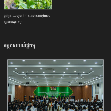
ពូជកូនឈើហូបផ្លែកាន់តែមានតម្រូវការទី
ផ្សារនារដូវវស្សា
អត្ថបទពាណិជ្ជកម្ម