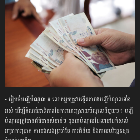
• រៀបចំបញ្ជីបំណុល ៖
លោកអ្នកត្រូវបង្កើតតារាងបញ្ជីបំណុលទាំង
អស់ ដើម្បីកំណត់អាទិភាពនៃការដោះស្រាយបំណុលនីមួយៗ។ បញ្ជី
បំណុលត្រូវមានព័ត៌មានសំខាន់ៗ ដូចជាបំណុលដែលនៅដក់សល់
អត្រាការប្រាក់ ការបង់សងប្រចាំខែ ការពិន័យ និងកាលបរិច្ឆេទផុត