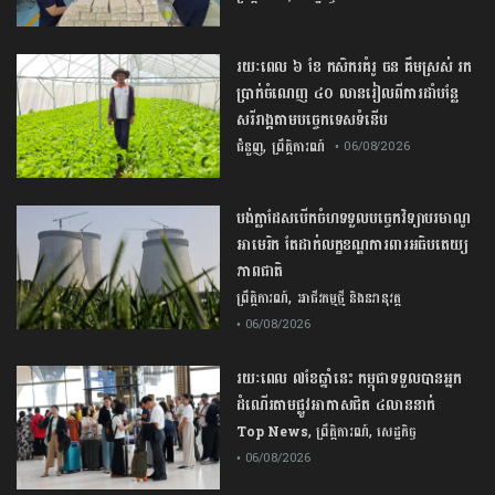
រយៈពេល ៦ ខែ កសិករគំរូ ចន គឹមស្រស់ រក
ប្រាក់ចំណេញ ៤០ លានរៀលពីការដាំបន្លែ
សរីរាង្គតាមបច្ចេកទេសទំនើប
,
ជំនួញ
ព្រឹត្តិការណ៍
• 06/08/2026
បង់ក្លាដែស​បើកចំហ​ទទួល​បច្ចេកវិទ្យា​បរមាណូ​
អាមេរិក​ តែ​ដាក់​លក្ខខណ្ឌ​ការពារ​អធិបតេយ្យ
ភាព​ជាតិ​
,
ព្រឹត្តិការណ៍
អាជីវកម្មថ្មី និងនវានុវត្ត
• 06/08/2026
រយៈពេល ៧ខែឆ្នាំនេះ កម្ពុជាទទួលបានអ្នក
ដំណើរតាមផ្លូវអាកាសជិត ៤លាននាក់
,
,
Top News
ព្រឹត្តិការណ៍
សេដ្ឋកិច្ច
• 06/08/2026