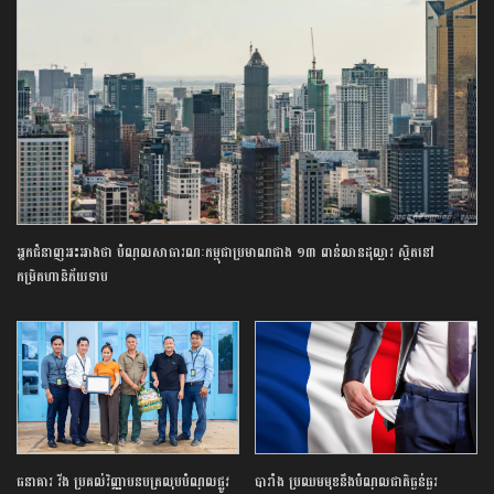
អ្នកជំនាញអះអាងថា បំណុលសាធារណៈកម្ពុជាប្រមាណជាង ១៣ ពាន់លានដុល្លារ ស្ថិតនៅ
កម្រិតហានិភ័យទាប
ធនាគារ វីង ប្រគល់វិញ្ញាបនបត្រលុបបំណុលផ្លូវ
បារាំង ប្រឈមមុខនឹងបំណុលជាតិធ្ងន់ធ្ងរ