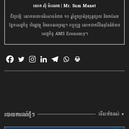
លោក ស៊ុំ ម៉ាណេត | Mr. Sum Manet
ជីវប្រវត្តិ: លោកមានបទពិសោធន៍ជាង ១០ ឆ្នាំក្នុងប្រព័ន្ធផ្សព្វផ្សាយ និងកាសែត
ផ្នែកសេដ្ឋកិច្ច ហិរញ្ញវត្ថុ និងអចលនទ្រព្យ។ បច្ចុប្បន្ន លោកជាការីនិពន្ធនៃព័ត៌មាន
សេដ្ឋកិច្ច AMS Economy។
របាយការណ៍ថ្មីៗ
មើលទាំងអស់ ➧