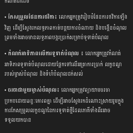
កំណត់ជាដើម
• កែសម្រួលផែនការថវិកា៖
លោកអ្នកត្រូវរៀបចំផែនការថវិកាឡើង
វិញ ដើម្បីស្វែងរកលទ្ធភាពកាត់បន្ថយការចំណាយ និងបង្កើនចំណូល
ព្រមទាំងអាចមានលទ្ធភាពបង្ករប្រាក់សម្រាប់ទូទាត់បំណុល
• កំណត់អាទិភាពលើការទូទាត់បំណុល ៖
លោកអ្នកត្រូវកំណត់
អាទិភាពទូទាត់បំណុលដោយផ្អែកទៅលើអត្រាការប្រាក់ លក្ខខណ្ឌ
របស់ម្ចាស់បំណុល និងទំហំបំណុលដក់សល់
• ចរចាជាមួយម្ចាស់បំណុល៖
លោកអ្នកត្រូវព្យាយាមចរចា
ប្រកបដោយឆន្ទៈគោរពគ្នា ដើម្បីអាចស្វែងរកដំណោះស្រាយរួមក្នុង
ការកែសម្រួលលក្ខខណ្ឌនៃការទូទាត់ថ្មីដែលភាគីទាំងពីរអាច
ទទួលយកបាន