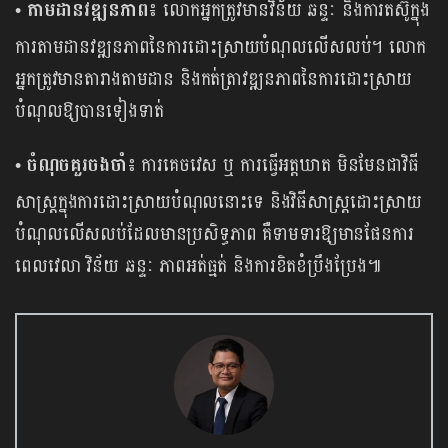
• តាមដានវឌ្ឍនភាព៖
លោកអ្នកត្រូវមានវិន័យ ឆន្ទៈ និងការតស៊ូក្នុង
ការតាមដានវឌ្ឍនភាពនៃការដោះស្រាយបំណុលលើសលប់។ លោក
អ្នកត្រូវមានតារាងតាមដាន និងកត់ត្រាវឌ្ឍនភាពនៃការដោះស្រាយ
បំណុលឱ្យបានទៀងទាត់
•
ចំណុចគួរចងចាំ៖
ការគេចវេស ឬ ការធ្វើអត្តឃាត មិនមែនជាវិធី
សាស្ត្រក្នុងការដោះស្រាយបំណុលនោះទេ និងវិធីសាស្ត្រដោះស្រាយ
បំណុលលើសលប់ដែលមានប្រសិទ្ធភាព គឺទាមទារឱ្យមានផែនការ
ពេលវេលា វិន័យ ឆន្ទៈ ភាពអត់ធ្មត់ និងការខិតខំប្រឹងប្រែង៕