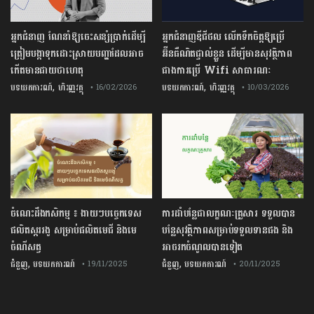
អ្នកជំនាញ ណែនាំឱ្យចេះសន្សំប្រាក់ដើម្បី
អ្នកជំនាញឌីជីថល លើកទឹកចិត្តឱ្យប្រើ
ត្រៀមបង្កាទុកដោះស្រាយបញ្ហាដែលអាច
អ៊ីនធឺណិតផ្ទាល់ខ្លួន ដើម្បីមានសុវត្ថិភាព
កើតមានជាយថាហេតុ
ជាងការប្រើ Wifi​ សាធារណៈ
,
,
បទយកការណ៍
ហិរញ្ញវត្ថុ
បទយកការណ៍
ហិរញ្ញវត្ថុ
• 16/02/2026
• 10/03/2026
ចំណេះដឹងកសិកម្ម ៖ ងាយៗបច្ចេកទេស
ការដាំបន្លែជាលក្ខណៈគ្រួសារ ទទួលបាន
ផលិតស្កររងូ សម្រាប់ផលិតមេជី និងមេ
បន្លែសុវត្ថិភាពសម្រាប់ទទួលទានផង និង
ចំណីសត្វ
អាចរកចំណូលបានទៀត
,
,
ជំនួញ
បទយកការណ៍
ជំនួញ
បទយកការណ៍
• 19/11/2025
• 20/11/2025