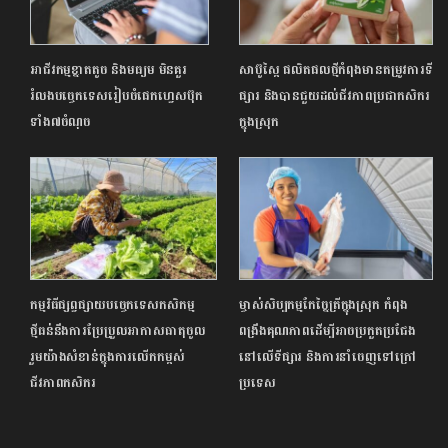
អាជីវកម្មខ្នាតតូច និងមធ្យម មិនគួរ
សាប៊ូស្ពៃ ផលិតផលថ្មីកំពុងមានតម្រូវការទី
រំលងបច្ចេកទេសរៀបចំផេកហ្វេសប៊ុក
ផ្សារ និងបានជួយដល់ជីវភាពប្រជាកសិករ
ទាំង៧ចំណុច
ក្នុងស្រុក
កម្មវិធីផ្សព្វផ្សាយបច្ចេកទេសកសិកម្ម
ម្ចាស់សិប្បកម្មកែច្នៃត្រីក្នុងស្រុក កំពុង
ថ្មីធន់នឹងការប្រែប្រួលអាកាសធាតុចូល
ពង្រឹងគុណភាពដើម្បីអាចប្រកួតប្រជែង
រួមយ៉ាងសំខាន់ក្នុងការលើកកម្ពស់
នៅលើទីផ្សារ និងការនាំចេញទៅក្រៅ
ជីវភាពកសិករ
ប្រទេស