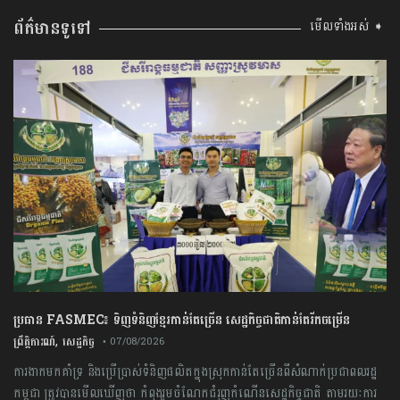
ព័ត៌មានទូទៅ
មើលទាំងអស់ ➧
ប្រធាន​​ ​FASMEC​៖​ ​ទិញ​ទំនិញ​ខ្មែរ​កាន់តែ​ច្រើន​ ​សេដ្ឋកិច្ច​ជាតិ​កាន់តែ​រីកចម្រើន​
,
ព្រឹត្តិការណ៍
សេដ្ឋកិច្ច
• 07/08/2026
ការងាក​មក​គាំទ្រ​ ​និង​ប្រើប្រាស់​ទំនិញ​ផលិត​ក្នុង​ស្រុក​កាន់តែ​ច្រើន​ពីសំណាក់​ប្រជាពលរដ្ឋ​
កម្ពុជា​ ​ត្រូវបាន​មើលឃើញ​ថា​ ​កំពុង​រួមចំណែក​ជំរុញ​កំណើន​សេដ្ឋកិច្ច​ជាតិ​ តាមរយៈ​ការ​