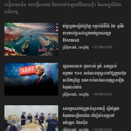
បង្កើន​ការ​ផលិត​ ​ការ​បង្កើត​ការងារ​ និង​ការ​ទាក់ទាញ​ការ​វិនិយោគ​ថ្មី​ៗ​ ពិសេសក្នុង​វិស័យ​
ផលិតកម្ម
តម្លៃប្រេងឡើងថ្លៃវិញ បន្ទាប់ពីអ៊ីរ៉ង់ និង អូម៉ង់
ទាមទារថ្លៃសេវាឆ្លងកាត់ច្រកសមុទ្រ
Hormuz
,
ព្រឹត្តិការណ៍
សេដ្ឋកិច្ច
• 07/08/2026
រដ្ឋបាលលោក ដូណាល់ ត្រាំ សងប្រាក់
ពន្ធគយ ១០០ ពាន់លានដុល្លារទៅឱ្យក្រុមហ៊ុន
អាជីវកម្មវិញ ខណៈរាប់ពាន់លានដុល្លារទៀត
កំពុងជាប់គាំង
,
ព្រឹត្តិការណ៍
សេដ្ឋកិច្ច
• 06/08/2026
សហគ្រាសកែច្នៃគ្រាប់ស្វាយចន្ទី ស្ទឹងត្រែង
កំពុងមមាញឹកផលិត ដើម្បីនាំចេញទៅ
អង់គ្លេស និងជប៉ុន
,
ព្រឹត្តិការណ៍
សេដ្ឋកិច្ច
• 06/08/2026