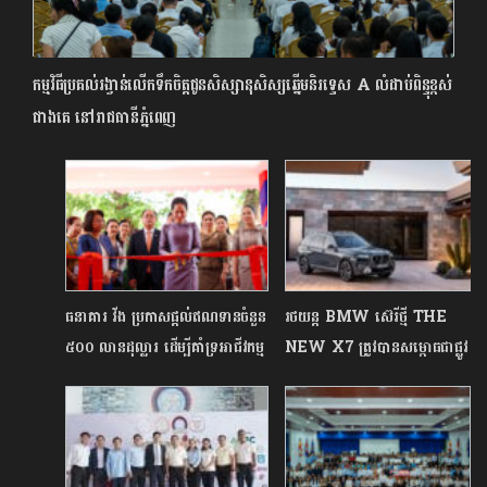
កម្មវិធីប្រគល់រង្វាន់លើកទឹកចិត្តជូនសិស្សានុសិស្សឆ្នើមនិរទ្ទេស A លំដាប់ពិន្ទុខ្ពស់
ជាងគេ នៅរាជធានីភ្នំពេញ
ធនាគារ វីង ប្រកាស​ផ្តល់ឥណទានចំនួន
រថយន្ត BMW ស៊េរីថ្មី THE
៥០០ លានដុល្លារ ដើម្បីគាំទ្រអាជីវកម្ម
NEW X7 ត្រូវបានសម្ពោធជាផ្លូវ
និងសហគ្រិនស្ត្រីនៅកម្ពុជា
ការនៅលើ​ទីផ្សារកម្ពុជាហើយ