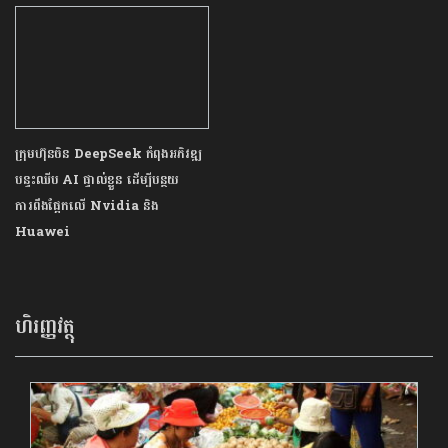
ក្រុមហ៊ុនចិន DeepSeek កំពុងអភិវឌ្ឍ
បន្ទះឈីប AI ផ្ទាល់ខ្លួន ដើម្បីបន្ថយ
ការពឹងផ្អែកលើ Nvidia និង
Huawei
ហិរញ្ញវត្ថុ