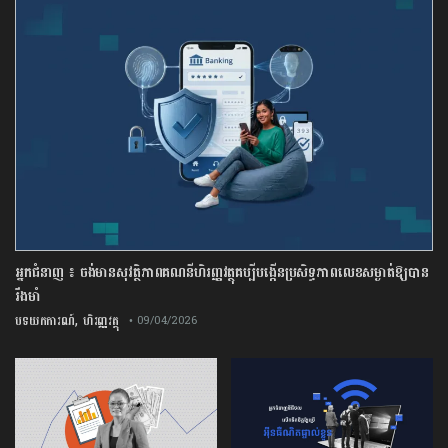
អ្នកជំនាញ ៖ ចង់មានសុវត្ថិភាពគណនីហិរញ្ញវត្ថុគប្បីបង្កើនប្រសិទ្ធភាពលេខសម្ងាត់ឱ្យបាន
រឹងមាំ
,
បទយកការណ៍
ហិរញ្ញវត្ថុ
• 09/04/2026