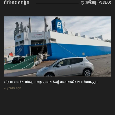
ព័ត៌មានសង្ខេប
ប្រភេទវីដេអូ (VIDEO)
ជប៉ុន ហាមឃាត់ការនាំចេញរថយន្តជជុះទៅកាន់រុស្ស៊ី អាចខាតបង់ជិត ២ ពាន់លានដុល្លារ
2 years ago