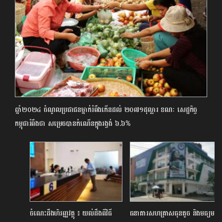
ឆ្នាំ២០២៤ ចំណូលប្រជាជនម្នាក់រំពឹងកើនដល់ ២០៧១ដុល្លារ ខណៈ សេដ្ឋកិច្ច
កម្ពុជារំពឹងថា សម្រេចបានកំណើនក្នុងរង្វង់ ៦.៦%
ចំណេះដឹងហិរញ្ញវត្ថុ ៖ យល់ដឹងពីវិធី
ធនាគារសហគ្រាសធុនតូច និងមធ្យម