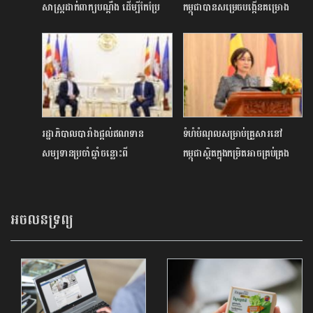
សាស្ត្រដាក់ពាក្យបណ្ដឹង ដើម្បីកែប្រែ
កម្ពុជាបានសម្រេចបង្កើនគម្រោង
ព័ត៌មានឥណទាន
ថវិការចំនួន ៤០ លានដុល្លារ បន្ថែម
ទៀត
រដ្ឋាភិបាលបារាំងផ្តល់ឥណទាន
ទំហំបំណុលសម្រាប់គ្រួសារនៅ
សម្បទានប្រចាំឆ្នាំចន្លោះពី
កម្ពុជាស្ថិតក្នុងកម្រិតអាចគ្រប់គ្រង
១០០-១២០លានអឺរ៉ូ សម្រាប់រួម
បាន
ចំណែកអភិវឌ្ឍន៍កម្ពុជា
អចលនទ្រព្យ