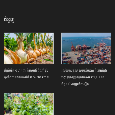
ជំនួញ
ដីត្រឹមតែ ១ហិកតា ក៏អាចដាំដំណាំខ្ទឹម
វិស័យកម្មន្តសាលមិនមែនកាត់ដេរកំពុង
បារាំងបានផលចាប់ពី ៣០-៧០ តោន
បង្ហាញសញ្ញាលូតលាស់ទៅមុខ ខណៈ
ចំនួននាំចេញកើនឡើង