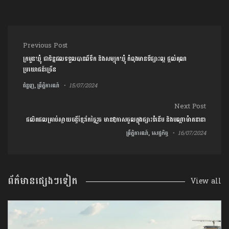
Post navigation
Previous Post
ក្រមួនឃ្មុំ ជាទិន្នផលទទួលបានពីទឹក និងសម្បុកឃ្មុំ កំពុងមានទីផ្សារល្អ ផ្តល់គុណ
ប្រយោជន៍ច្រើន
ជំនួញ, ព្រឹត្តិការណ៍
15/07/2024
Next Post
ផលិតផលគ្រាប់ស្វាយចន្ទីខ្មែរកែច្នៃរួច មានឱកាសចូលក្នុងផ្សារទំនើប និងបណ្តាម៉ាតនានា
ព្រឹត្តិការណ៍, សេដ្ឋកិច្ច
16/07/2024
ព័ត៌មានផ្សេងៗទៀត
View all