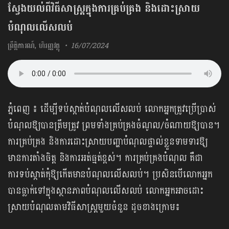
ស្វែងយល់ពីវិធីសាស្ត្រក្នុងការគ្រប់គ្រង និងដោះស្រាយ
បំណុលលើសលប់
ព្រឹត្តិការណ៍
,
ហិរញ្ញវត្ថុ
16/07/2024
ភ្នំពេញ ៖ ដើម្បីទប់ស្កាត់បំណុលលើសលប់ លោកអ្នកត្រូវប្រើប្រាស់
បំណុលឱ្យបានត្រឹមត្រូវ ព្រមទាំងគ្រប់គ្រងចំណូល/ចំណាយឱ្យបាន។
ការគ្រប់គ្រង និងការដោះស្រាយបញ្ហាបំណុលផ្ទាល់ខ្លួនទាមទារឱ្យ
មានការតាំងចិត្ត និងការអត់ធ្មត់ខ្ពស់។ ការគ្រប់គ្រងបំណុល គឺជា
ការទប់ស្កាត់កុំឱ្យកើតមានបំណុលលើសលប់។ ប្រសិនបើលោកអ្នក
បានធ្លាក់ទៅក្នុងស្ថានភាពបំណុលលើសលប់ លោកអ្នកអាចដោះ
ស្រាយបំណុលតាមវិធីសាស្ត្រមួយចំនួន ដូចខាងក្រោម៖