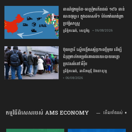
ពាណិជ្ជកម្ម​ចិន​-​អាហ្វ្រិក​កើន​ដល់​ ​១៩៦​ ​ពាន់​
លាន​ដុល្លារ​ ក្នុង​ឆមាស​ទី​១​ ​បំបែក​កំណត់ត្រា​
ប្រវត្តិសាស្ត្រ​
,
ព្រឹត្តិការណ៍
សេដ្ឋកិច្ច
• 06/08/2026
ប៊ុល​ហ្ការី ​ស្នើ​បង្កើត​សម្ព័ន្ធភាព​ថ្មី​មួយ ​ដើម្បី​
ជំរុញ​ការ​កែទម្រង់​គោលនយោបាយ​អន្តោ
ប្រវេសន៍​នៅអឺរ៉ុប​
,
ព្រឹត្តិការណ៍
អាជីវកម្មថ្មី និងនវានុវត្ត
• 06/08/2026
កម្មវិធីពិសេសរបស់ AMS ECONOMY
មើលទាំងអស់ ➧