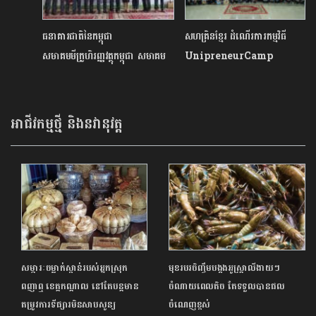
ធនាគារជាតិនៃកម្ពុជា
សហគ្រិនខ្មែរ ដំណើរការកម្មវិធី
សមាគមមីក្រូហិរញ្ញវត្ថុកម្ពុជា សមាគម
UnipreneurCamp
ធនាគារនៅកម្ពុជា និង ស,ស,យ,ក
កម្រងទី៣ ដោយជោគជ័យនៅ
ផ្តួចផ្តើមយុទ្ធនាការបរិច្ចាគឈាម
សាកលវិទ្យាល័យ ភូមិន្ទកសិកម្ម
«សង្គ្រោះជីវិតខ្ញុំ»
ដើម្បីជំរុញចលនាធុរៈកិច្ចថ្មីរបស់
អាជីវកម្មថ្មី និងនវានុវត្ត
និស្សិតកម្ពុជា
សម្ភារៈចម្លាក់ស្ពាន់របស់អ្នកស្រុក
មុខរបរចិញ្ចឹមបង្កងអូស្ត្រាលីងាយៗ
ពញាឮ ខេត្តកណ្តាល នៅតែបន្តមាន
ចំណាយពេលតិច តែទទួលបានផល
តម្រូវការទីផ្សារមិនសាបសូន្យ
ចំណេញខ្ពស់