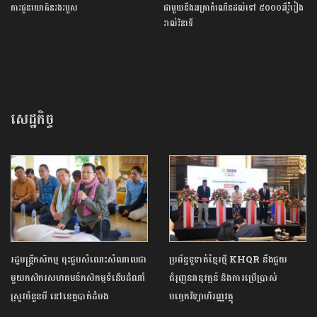
ការជូនយោធិនរងរបួស
ជាមួយនឹងអត្រាកំណើនដល់ទៅ ៥០០០អឺរ៉ូរៀង
រាល់វិនាទី
សេដ្ឋកិច្ច
រដ្ឋមន្រ្តីកសិកម្ម ចុះជួបសំណេះសំណាលជា
ប្រព័ន្ធទូទាត់ខ្មែរថ្មី KHQR នឹងជួយ
មួយកសិករសហគមន៍កសិកម្មទំនើបដំណាំ
ជំរុញនវានុវត្តន៍ និងការប្រើប្រាស់
ស្រូវចំនួនបី នៅខេត្តបាត់ដំបង
បច្ចេកវិទ្យាហិរញ្ញវត្ថុ